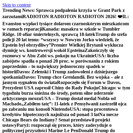
Skip to content
Trending News:
Sprawca podpalenia krzyża w Grant Park z
zarzutami
RADIOTON RADIOTON RADIOTON 2026! ❤️
IL:
Evanston wypłaci tysiące dolarom czarnoskórym mieszkańcom
w ramach reparacji
Kanada: masakra w szkole w Tumbler
Ridge. 10 ofiar śmiertelnych, sprawcą 18-latek
Trump do szefa
policji 20 lat temu: “wszyscy w Nowym Jorku wiedzieli, że
Epstein był obrzydliwy”
Premier Wielkiej Brytanii wyklucza
dymisję ws. kontrowersji wokół Epsteina
Zakończyły się
rozmowy w Abu Zabi ws. pokoju na Ukrainie
USA: liczba
zabójstw spadła o ponad 20 proc. w porównaniu z rokiem
poprzednim – to największy jednoroczny spadek w
historii
Davos: Zełenski i Trump zadowoleni z dzisiejszego
spotkania
Davos: Trump chce Grenlandii. Bez wojska – ale z
jasnym sygnałem do świata
Rozpoczęło się Forum w Davos,
Prezydent USA zaprosił Chiny do Rady Pokoju
Chicago: w tym
tygodniu burza śnieżna do środy, potem silne uderzenie
arktycznego mrozu
USA – Trump dostał medal Nobla od
Machado
„Zabiłem tatę”: 11-latek z Pensylwanii zastrzelił ojca
po zabraniu mu konsoli Nintendo
USA: stopa procentowa
kredytów hipotecznych najniższa od ponad 3 lat
Na mecze
Chicago Bears do Indiany? Senat przedstawił projekt
ustawy
Paryż: rozpoczął się proces, który zadecyduje o
politycznej przyszłości Marine Le Pen
Donald Trump do