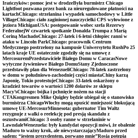
Irańczyków: pomoc jest w drodze
Była burmistrz Chicago
Lightfoot pozwana przez bank za nieuregulowane płatności na
kartach
Chicago: strzelanina i wypadek samochodowy w Little
Village
Chicago: ciało zaginionej nauczycielki CPS wyłowione z
jeziora Michigan
USA: postępowanie wobec szefa Rezerwy
Federalnej
W czwartek spotkanie Donalda Trumpa z Maríą
Coriną Machado
Chicago: 27-latek i 6-letni chłopiec ranni w
ataku w Lincoln Park
Chicago: pracownik Centrum
Medycznego postrzelony na kampusie Uniwersytetu Rush
Po 25
latach kraje UE ostatecznie zgodziły się na umowę z
Mercosurem
Przedstawiciele Białego Domu w Caracas
Nowe
wytyczne żywieniowe Białego Domu
Stany Zjednoczone
przedstawiły plan dla Wenezueli
Chicago: 78-latek zastrzelony
w domu w południowo-zachodniej części miasta
Chiny karzą
Japonię, Tokio protestuje
Chicago: 33-latek oskarżony o
kradzież towarów o wartości 1200 dolarów ze sklepu
Macy’s
Chicago: bójka i pchnięcie nożem na stacji
CTA
Kongresmen Mike Quigley będzie ubiegał się o stanowisko
burmistrza Chicago
Włochy mogą opuścić mniejszość blokującą
umowę UE-Mercosur
Minnesota: gubernator Tim Waltz
rezygnuje z walki o reelekcję pod presją skandalu z
oszustwami
Chicago: 3 osoby ranne w strzelaninie w
Lawndale
Wenezuela: były kandydat opozycji mówi, że obalenie
Maduro to ważny krok, ale niewystarczający
Maduro przed
sądem: “jestem prezydentem, porwano mnie”
Rosja potępia