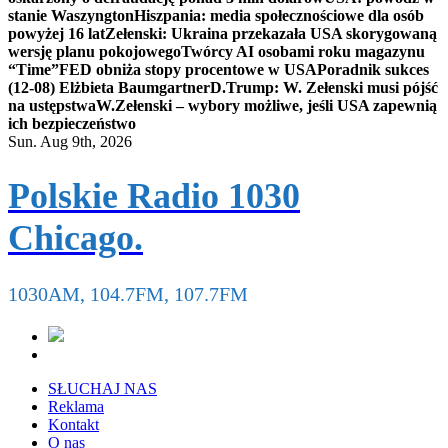
stanie Waszyngton
Hiszpania: media społecznościowe dla osób
powyżej 16 lat
Zełenski: Ukraina przekazała USA skorygowaną
wersję planu pokojowego
Twórcy AI osobami roku magazynu
“Time”
FED obniża stopy procentowe w USA
Poradnik sukces
(12-08) Elżbieta Baumgartner
D.Trump: W. Zełenski musi pójść
na ustępstwa
W.Zełenski – wybory możliwe, jeśli USA zapewnią
ich bezpieczeństwo
Sun. Aug 9th, 2026
Polskie Radio 1030
Chicago.
1030AM, 104.7FM, 107.7FM
SŁUCHAJ NAS
Reklama
Kontakt
O nas