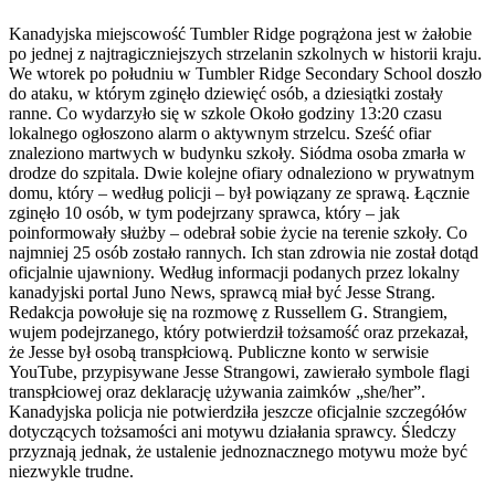
Kanadyjska miejscowość Tumbler Ridge pogrążona jest w żałobie
po jednej z najtragiczniejszych strzelanin szkolnych w historii kraju.
We wtorek po południu w Tumbler Ridge Secondary School doszło
do ataku, w którym zginęło dziewięć osób, a dziesiątki zostały
ranne. Co wydarzyło się w szkole Około godziny 13:20 czasu
lokalnego ogłoszono alarm o aktywnym strzelcu. Sześć ofiar
znaleziono martwych w budynku szkoły. Siódma osoba zmarła w
drodze do szpitala. Dwie kolejne ofiary odnaleziono w prywatnym
domu, który – według policji – był powiązany ze sprawą. Łącznie
zginęło 10 osób, w tym podejrzany sprawca, który – jak
poinformowały służby – odebrał sobie życie na terenie szkoły. Co
najmniej 25 osób zostało rannych. Ich stan zdrowia nie został dotąd
oficjalnie ujawniony. Według informacji podanych przez lokalny
kanadyjski portal Juno News, sprawcą miał być Jesse Strang.
Redakcja powołuje się na rozmowę z Russellem G. Strangiem,
wujem podejrzanego, który potwierdził tożsamość oraz przekazał,
że Jesse był osobą transpłciową. Publiczne konto w serwisie
YouTube, przypisywane Jesse Strangowi, zawierało symbole flagi
transpłciowej oraz deklarację używania zaimków „she/her”.
Kanadyjska policja nie potwierdziła jeszcze oficjalnie szczegółów
dotyczących tożsamości ani motywu działania sprawcy. Śledczy
przyznają jednak, że ustalenie jednoznacznego motywu może być
niezwykle trudne.