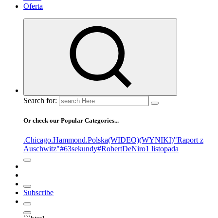
Oferta
Search for:
Or check our Popular Categories...
.Chicago
.Hammond
.Polska
(WIDEO)
(WYNIKI)
"Raport z
Auschwitz"
#63sekundy
#RobertDeNiro
1 listopada
Subscribe