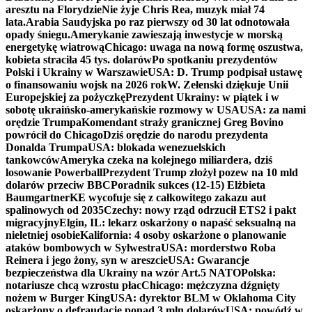
aresztu na Florydzie
Nie żyje Chris Rea, muzyk miał 74
lata.
Arabia Saudyjska po raz pierwszy od 30 lat odnotowała
opady śniegu.
Amerykanie zawieszają inwestycje w morską
energetykę wiatrową
Chicago: uwaga na nową formę oszustwa,
kobieta straciła 45 tys. dolarów
Po spotkaniu prezydentów
Polski i Ukrainy w Warszawie
USA: D. Trump podpisał ustawę
o finansowaniu wojsk na 2026 rok
W. Zełenski dziękuje Unii
Europejskiej za pożyczkę
Prezydent Ukrainy: w piątek i w
sobotę ukraińsko-amerykańskie rozmowy w USA
USA: za nami
orędzie Trumpa
Komendant straży granicznej Greg Bovino
powrócił do Chicago
Dziś orędzie do narodu prezydenta
Donalda Trumpa
USA: blokada wenezuelskich
tankowców
Ameryka czeka na kolejnego miliardera, dziś
losowanie Powerball
Prezydent Trump złożył pozew na 10 mld
dolarów przeciw BBC
Poradnik sukces (12-15) Elżbieta
Baumgartner
KE wycofuje się z całkowitego zakazu aut
spalinowych od 2035
Czechy: nowy rząd odrzucił ETS2 i pakt
migracyjny
Elgin, IL: lekarz oskarżony o napaść seksualną na
nieletniej osobie
Kalifornia: 4 osoby oskarżone o planowanie
ataków bombowych w Sylwestra
USA: morderstwo Roba
Reinera i jego żony, syn w areszcie
USA: Gwarancje
bezpieczeństwa dla Ukrainy na wzór Art.5 NATO
Polska:
notariusze chcą wzrostu płac
Chicago: mężczyzna dźgnięty
nożem w Burger King
USA: dyrektor BLM w Oklahoma City
oskarżony o defraudację ponad 3 mln dolarów
USA: powódź w