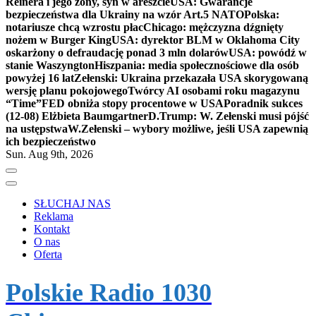
Reinera i jego żony, syn w areszcie
USA: Gwarancje
bezpieczeństwa dla Ukrainy na wzór Art.5 NATO
Polska:
notariusze chcą wzrostu płac
Chicago: mężczyzna dźgnięty
nożem w Burger King
USA: dyrektor BLM w Oklahoma City
oskarżony o defraudację ponad 3 mln dolarów
USA: powódź w
stanie Waszyngton
Hiszpania: media społecznościowe dla osób
powyżej 16 lat
Zełenski: Ukraina przekazała USA skorygowaną
wersję planu pokojowego
Twórcy AI osobami roku magazynu
“Time”
FED obniża stopy procentowe w USA
Poradnik sukces
(12-08) Elżbieta Baumgartner
D.Trump: W. Zełenski musi pójść
na ustępstwa
W.Zełenski – wybory możliwe, jeśli USA zapewnią
ich bezpieczeństwo
Sun. Aug 9th, 2026
SŁUCHAJ NAS
Reklama
Kontakt
O nas
Oferta
Polskie Radio 1030