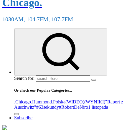
Chicago.
1030AM, 104.7FM, 107.7FM
Search for:
Or check our Popular Categories...
.Chicago
.Hammond
.Polska
(WIDEO)
(WYNIKI)
"Raport z
Auschwitz"
#63sekundy
#RobertDeNiro
1 listopada
Subscribe