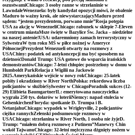
oszustwami
Chicago: 3 osoby ranne w strzelaninie w
Lawndale
Wenezuela: były kandydat opozycji mówi, że obalenie
Maduro to ważny krok, ale niewystarczający
Maduro przed
sądem: “jestem prezydentem, porwano mnie”
Rosja potępia
USA za akcję w Wenezueli
Chicago: rabunek w sklepie 7-Eleven
w centrum miasta
Msze święte w Bazylice Św. Jacka – niedzielne
na naszej antenie!
USA: udaremniony zamach terrorystyczny w
Sylwestra
W tym roku MŚ w piłce nożnej w Ameryce
Północnej
Prezydent Wenezueli otwarty na rozmowy z
USA
Chiny: podatek od antykoncepcji ma być sposobem na
dzietność
Donald Trump: USA gotowe do wsparcia irańskich
demonstrantów
Chicago: 7-letni chłopiec postrzelony w domu w
Humboldt Park
Relacja z Wigilii na Jackowie
2025.
Amerykańskie wejście w nowy rok
Chicago: 25-latek
pobity i okradziony w River North
Polska: rekordowa liczba
policjantów w służbie
Sylwester w Chicago
Poradnik sukces (12-
29) Elżbieta Baumgartner
IL: emerytowana nauczycielka
wygrała 250 tys. dolarów w loterii
Niemcy: napad stulecia w
Gelsenkirchen
Floryda: spotkanie D. Trumpa i B.
Netanjahu
Chicago: wypadek w Wrigleyville, 2 policjantów
ciężko rannych
Zełenski podsumowuje rozmowy w
USA
Chicago: strzelanina w River North, 1 osoba nie żyje
D.
Trump: “miałem dobrą rozmowę z Putinem”
Manewry Chin
wokół Tajwanu
Chicago: 32-letni mężczyzna dźgnięty nożem w