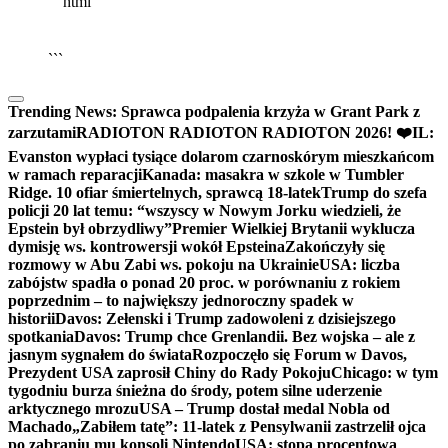
```html
▶
Kliknij PLAY, aby słuchać
🔈
🔊
```
Trending News:
Sprawca podpalenia krzyża w Grant Park z
zarzutami
RADIOTON RADIOTON RADIOTON 2026! ❤️
IL:
Evanston wypłaci tysiące dolarom czarnoskórym mieszkańcom
w ramach reparacji
Kanada: masakra w szkole w Tumbler
Ridge. 10 ofiar śmiertelnych, sprawcą 18-latek
Trump do szefa
policji 20 lat temu: “wszyscy w Nowym Jorku wiedzieli, że
Epstein był obrzydliwy”
Premier Wielkiej Brytanii wyklucza
dymisję ws. kontrowersji wokół Epsteina
Zakończyły się
rozmowy w Abu Zabi ws. pokoju na Ukrainie
USA: liczba
zabójstw spadła o ponad 20 proc. w porównaniu z rokiem
poprzednim – to największy jednoroczny spadek w
historii
Davos: Zełenski i Trump zadowoleni z dzisiejszego
spotkania
Davos: Trump chce Grenlandii. Bez wojska – ale z
jasnym sygnałem do świata
Rozpoczęło się Forum w Davos,
Prezydent USA zaprosił Chiny do Rady Pokoju
Chicago: w tym
tygodniu burza śnieżna do środy, potem silne uderzenie
arktycznego mrozu
USA – Trump dostał medal Nobla od
Machado
„Zabiłem tatę”: 11-latek z Pensylwanii zastrzelił ojca
po zabraniu mu konsoli Nintendo
USA: stopa procentowa