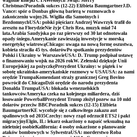
wagonie kolejki CTA
Wesołych Świąt! Merry
Christmas!
Poradnik sukces (12-22) Elżbieta Baumgartner
J.D.
Vance: spór o Donbas główną barierą w rozmowach o
zakończeniu wojny
26. Wigilia dla Samotnych i
Bezdomnych
USA: polski pięściarz Andrzej Wawrzyk trafił do
aresztu na Florydzie
Nie żyje Chris Rea, muzyk miał 74
lata.
Arabia Saudyjska po raz pierwszy od 30 lat odnotowała
opady śniegu.
Amerykanie zawieszają inwestycje w morską
energetykę wiatrową
Chicago: uwaga na nową formę oszustwa,
kobieta straciła 45 tys. dolarów
Po spotkaniu prezydentów
Polski i Ukrainy w Warszawie
USA: D. Trump podpisał ustawę
o finansowaniu wojsk na 2026 rok
W. Zełenski dziękuje Unii
Europejskiej za pożyczkę
Prezydent Ukrainy: w piątek i w
sobotę ukraińsko-amerykańskie rozmowy w USA
USA: za nami
orędzie Trumpa
Komendant straży granicznej Greg Bovino
powrócił do Chicago
Dziś orędzie do narodu prezydenta
Donalda Trumpa
USA: blokada wenezuelskich
tankowców
Ameryka czeka na kolejnego miliardera, dziś
losowanie Powerball
Prezydent Trump złożył pozew na 10 mld
dolarów przeciw BBC
Poradnik sukces (12-15) Elżbieta
Baumgartner
KE wycofuje się z całkowitego zakazu aut
spalinowych od 2035
Czechy: nowy rząd odrzucił ETS2 i pakt
migracyjny
Elgin, IL: lekarz oskarżony o napaść seksualną na
nieletniej osobie
Kalifornia: 4 osoby oskarżone o planowanie
ataków bombowych w Sylwestra
USA: morderstwo Roba