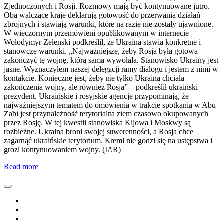
Zjednoczonych i Rosji. Rozmowy mają być kontynuowane jutro.
Oba walczące kraje deklarują gotowość do przerwania działań
zbrojnych i stawiają warunki, które na razie nie zostały ujawnione.
W wieczornym przemówieni opublikowanym w internecie
Wołodymyr Zełenski podkreślił, że Ukraina stawia konkretne i
stanowcze warunki. „Najważniejsze, żeby Rosja była gotowa
zakończyć tę wojnę, którą sama wywołała. Stanowisko Ukrainy jest
jasne. Wyznaczyłem naszej delegacji ramy dialogu i jestem z nimi w
kontakcie. Konieczne jest, żeby nie tylko Ukraina chciała
zakończenia wojny, ale również Rosja” – podkreślił ukraiński
prezydent. Ukraińskie i rosyjskie agencje przypominają, że
najważniejszym tematem do omówienia w trakcie spotkania w Abu
Zabi jest przynależność terytorialna ziem czasowo okupowanych
przez Rosję. W tej kwestii stanowiska Kijowa i Moskwy są
rozbieżne. Ukraina broni swojej suwerenności, a Rosja chce
zagarnąć ukraińskie terytorium. Kreml nie godzi się na ustępstwa i
grozi kontynuowaniem wojny. (IAR)
Read more