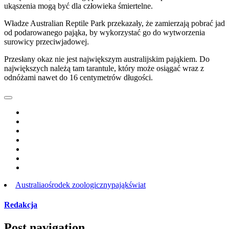
ukąszenia mogą być dla człowieka śmiertelne.
Władze Australian Reptile Park przekazały, że zamierzają pobrać jad
od podarowanego pająka, by wykorzystać go do wytworzenia
surowicy przeciwjadowej.
Przesłany okaz nie jest największym australijskim pająkiem. Do
największych należą tam tarantule, który może osiągać wraz z
odnóżami nawet do 16 centymetrów długości.
Australia
ośrodek zoologiczny
pająk
świat
Redakcja
Post navigation