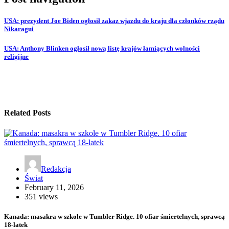
USA: prezydent Joe Biden ogłosił zakaz wjazdu do kraju dla członków rządu
Nikaragui
USA: Anthony Blinken ogłosił nową listę krajów łamiących wolności
religijne
Related Posts
Redakcja
Świat
February 11, 2026
351 views
Kanada: masakra w szkole w Tumbler Ridge. 10 ofiar śmiertelnych, sprawcą
18-latek