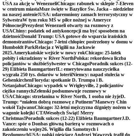
USA za akcję w Wenezueli
Chicago: rabunek w sklepie 7-Eleven
w centrum miasta
Msze święte w Bazylice Św. Jacka – niedzielne
na naszej antenie!
USA: udaremniony zamach terrorystyczny w
Sylwestra
W tym roku MŚ w piłce nożnej w Ameryce
Północnej
Prezydent Wenezueli otwarty na rozmowy z
USA
Chiny: podatek od antykoncepcji ma być sposobem na
dzietność
Donald Trump: USA gotowe do wsparcia irańskich
demonstrantów
Chicago: 7-letni chłopiec postrzelony w domu w
Humboldt Park
Relacja z Wigilii na Jackowie
2025.
Amerykańskie wejście w nowy rok
Chicago: 25-latek
pobity i okradziony w River North
Polska: rekordowa liczba
policjantów w służbie
Sylwester w Chicago
Poradnik sukces (12-
29) Elżbieta Baumgartner
IL: emerytowana nauczycielka
wygrała 250 tys. dolarów w loterii
Niemcy: napad stulecia w
Gelsenkirchen
Floryda: spotkanie D. Trumpa i B.
Netanjahu
Chicago: wypadek w Wrigleyville, 2 policjantów
ciężko rannych
Zełenski podsumowuje rozmowy w
USA
Chicago: strzelanina w River North, 1 osoba nie żyje
D.
Trump: “miałem dobrą rozmowę z Putinem”
Manewry Chin
wokół Tajwanu
Chicago: 32-letni mężczyzna dźgnięty nożem w
wagonie kolejki CTA
Wesołych Świąt! Merry
Christmas!
Poradnik sukces (12-22) Elżbieta Baumgartner
J.D.
Vance: spór o Donbas główną barierą w rozmowach o
zakończeniu wojny
26. Wigilia dla Samotnych i
Bezdomnych
USA: polski pięściarz Andrzej Wawrzyk trafił do