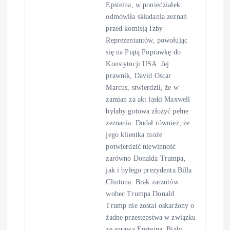
Epsteina, w poniedziałek
odmówiła składania zeznań
przed komisją Izby
Reprezentantów, powołując
się na Piątą Poprawkę do
Konstytucji USA. Jej
prawnik, David Oscar
Marcus, stwierdził, że w
zamian za akt łaski Maxwell
byłaby gotowa złożyć pełne
zeznania. Dodał również, że
jego klientka może
potwierdzić niewinność
zarówno Donalda Trumpa,
jak i byłego prezydenta Billa
Clintona. Brak zarzutów
wobec Trumpa Donald
Trump nie został oskarżony o
żadne przestępstwa w związku
ze sprawą Epsteina. Biały