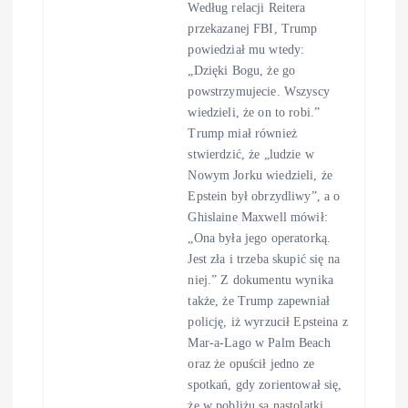
Według relacji Reitera
przekazanej FBI, Trump
powiedział mu wtedy:
„Dzięki Bogu, że go
powstrzymujecie. Wszyscy
wiedzieli, że on to robi.”
Trump miał również
stwierdzić, że „ludzie w
Nowym Jorku wiedzieli, że
Epstein był obrzydliwy”, a o
Ghislaine Maxwell mówił:
„Ona była jego operatorką.
Jest zła i trzeba skupić się na
niej.” Z dokumentu wynika
także, że Trump zapewniał
policję, iż wyrzucił Epsteina z
Mar-a-Lago w Palm Beach
oraz że opuścił jedno ze
spotkań, gdy zorientował się,
że w pobliżu są nastolatki.