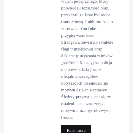
wujem podejrzanego, który
potwierdził tożsamość oraz
przekazał, że Jesse był osobą
transpłciową. Publiczne konto
w serwisie YouTube,
przypisywane Jesse
Strangowi, zawierało symbole
flagi transpłciowej oraz
deklarację używania zaimków
„she/her”. Kanadyjska policja
nie potwierdziła jeszcze
oficjalnie szczegółów
dotyczących tożsamości ani
motywu działania sprawcy.
Śledczy przyznają jednak, że
ustalenie jednoznacznego
motywu może być niezwykle
trudne.
Read more