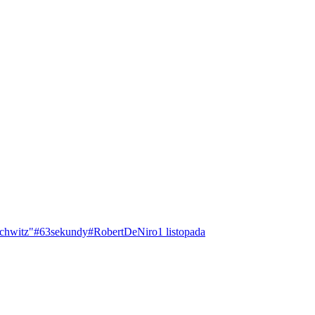
chwitz"
#63sekundy
#RobertDeNiro
1 listopada