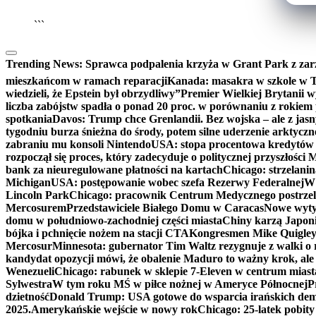
```
Trending News:
Sprawca podpalenia krzyża w Grant Park z zar
mieszkańcom w ramach reparacji
Kanada: masakra w szkole w Tu
wiedzieli, że Epstein był obrzydliwy”
Premier Wielkiej Brytanii w
liczba zabójstw spadła o ponad 20 proc. w porównaniu z rokiem 
spotkania
Davos: Trump chce Grenlandii. Bez wojska – ale z jas
tygodniu burza śnieżna do środy, potem silne uderzenie arktycz
zabraniu mu konsoli Nintendo
USA: stopa procentowa kredytów h
rozpoczął się proces, który zadecyduje o politycznej przyszłości
bank za nieuregulowane płatności na kartach
Chicago: strzelani
Michigan
USA: postępowanie wobec szefa Rezerwy Federalnej
W 
Lincoln Park
Chicago: pracownik Centrum Medycznego postrzel
Mercosurem
Przedstawiciele Białego Domu w Caracas
Nowe wyty
domu w południowo-zachodniej części miasta
Chiny karzą Japoni
bójka i pchnięcie nożem na stacji CTA
Kongresmen Mike Quigley b
Mercosur
Minnesota: gubernator Tim Waltz rezygnuje z walki o 
kandydat opozycji mówi, że obalenie Maduro to ważny krok, ale
Wenezueli
Chicago: rabunek w sklepie 7-Eleven w centrum miast
Sylwestra
W tym roku MŚ w piłce nożnej w Ameryce Północnej
P
dzietność
Donald Trump: USA gotowe do wsparcia irańskich de
2025.
Amerykańskie wejście w nowy rok
Chicago: 25-latek pobit