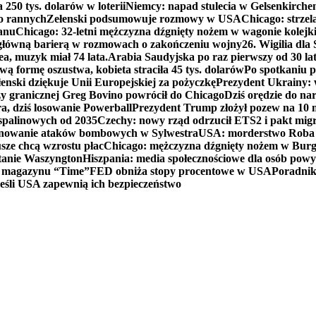
250 tys. dolarów w loterii
Niemcy: napad stulecia w Gelsenkirche
ko rannych
Zełenski podsumowuje rozmowy w USA
Chicago: strzel
anu
Chicago: 32-letni mężczyzna dźgnięty nożem w wagonie kolej
 główną barierą w rozmowach o zakończeniu wojny
26. Wigilia dl
ea, muzyk miał 74 lata.
Arabia Saudyjska po raz pierwszy od 30 la
ą formę oszustwa, kobieta straciła 45 tys. dolarów
Po spotkaniu 
enski dziękuje Unii Europejskiej za pożyczkę
Prezydent Ukrainy: 
y granicznej Greg Bovino powrócił do Chicago
Dziś orędzie do n
a, dziś losowanie Powerball
Prezydent Trump złożył pozew na 10
 spalinowych od 2035
Czechy: nowy rząd odrzucił ETS2 i pakt mig
planowanie ataków bombowych w Sylwestra
USA: morderstwo Roba Re
usze chcą wzrostu płac
Chicago: mężczyzna dźgnięty nożem w Burg
tanie Waszyngton
Hiszpania: media społecznościowe dla osób powyż
u magazynu “Time”
FED obniża stopy procentowe w USA
Poradnik
eśli USA zapewnią ich bezpieczeństwo