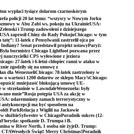
ton wypłaci tysiące dolarom czarnoskórym
efa policji 20 lat temu: “wszyscy w Nowym Jorku
rozmowy w Abu Zabi ws. pokoju na Ukrainie
USA:
Zełenski i Trump zadowoleni z dzisiejszego
 USA zaprosił Chiny do Rady Pokoju
Chicago: w tym
tatę”: 11-latek z Pensylwanii zastrzelił ojca po
Indiany? Senat przedstawił projekt ustawy
Paryż:
Była burmistrz Chicago Lightfoot pozwana przez
ej nauczycielki CPS wyłowione z jeziora
icago: 27-latek i 6-letni chłopiec ranni w ataku w
cznie zgodziły się na umowę z
lan dla Wenezueli
Chicago: 78-latek zastrzelony w
w o wartości 1200 dolarów ze sklepu Macy’s
Chicago:
opuścić mniejszość blokującą umowę UE-
e w strzelaninie w Lawndale
Wenezuela: były
rwano mnie”
Rosja potępia USA za akcję w
USA: udaremniony zamach terrorystyczny w
d antykoncepcji ma być sposobem na
boldt Park
Relacja z Wigilii na Jackowie
 w służbie
Sylwester w Chicago
Poradnik sukces (12-
n
Floryda: spotkanie D. Trumpa i B.
anina w River North, 1 osoba nie żyje
D. Trump:
ki CTA
Wesołych Świąt! Merry Christmas!
Poradnik