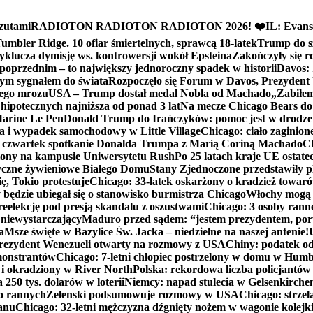
zutami
RADIOTON RADIOTON RADIOTON 2026! ❤️
IL: Evans
mbler Ridge. 10 ofiar śmiertelnych, sprawcą 18-latek
Trump do sz
yklucza dymisję ws. kontrowersji wokół Epsteina
Zakończyły się 
poprzednim – to największy jednoroczny spadek w historii
Davos: 
nym sygnałem do świata
Rozpoczęło się Forum w Davos, Prezydent
nego mrozu
USA – Trump dostał medal Nobla od Machado
„Zabiłem 
ipotecznych najniższa od ponad 3 lat
Na mecze Chicago Bears do 
 Marine Le Pen
Donald Trump do Irańczyków: pomoc jest w drodze
na i wypadek samochodowy w Little Village
Chicago: ciało zaginion
czwartek spotkanie Donalda Trumpa z Maríą Coriną Machado
Ch
ony na kampusie Uniwersytetu Rush
Po 25 latach kraje UE ostate
czne żywieniowe Białego Domu
Stany Zjednoczone przedstawiły p
ę, Tokio protestuje
Chicago: 33-latek oskarżony o kradzież towaró
ędzie ubiegał się o stanowisko burmistrza Chicago
Włochy mogą 
reelekcję pod presją skandalu z oszustwami
Chicago: 3 osoby rann
 niewystarczający
Maduro przed sądem: “jestem prezydentem, po
a
Msze święte w Bazylice Św. Jacka – niedzielne na naszej antenie!
rezydent Wenezueli otwarty na rozmowy z USA
Chiny: podatek o
monstrantów
Chicago: 7-letni chłopiec postrzelony w domu w Hum
y i okradziony w River North
Polska: rekordowa liczba policjantów
250 tys. dolarów w loterii
Niemcy: napad stulecia w Gelsenkirche
ko rannych
Zełenski podsumowuje rozmowy w USA
Chicago: strzel
anu
Chicago: 32-letni mężczyzna dźgnięty nożem w wagonie kolej