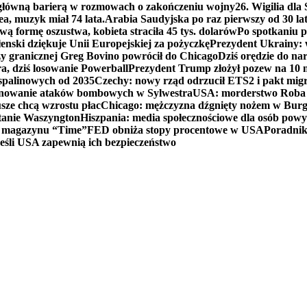
 główną barierą w rozmowach o zakończeniu wojny
26. Wigilia dl
ea, muzyk miał 74 lata.
Arabia Saudyjska po raz pierwszy od 30 la
ą formę oszustwa, kobieta straciła 45 tys. dolarów
Po spotkaniu 
enski dziękuje Unii Europejskiej za pożyczkę
Prezydent Ukrainy: 
y granicznej Greg Bovino powrócił do Chicago
Dziś orędzie do n
a, dziś losowanie Powerball
Prezydent Trump złożył pozew na 10
 spalinowych od 2035
Czechy: nowy rząd odrzucił ETS2 i pakt mig
planowanie ataków bombowych w Sylwestra
USA: morderstwo Roba Re
usze chcą wzrostu płac
Chicago: mężczyzna dźgnięty nożem w Burg
tanie Waszyngton
Hiszpania: media społecznościowe dla osób powyż
u magazynu “Time”
FED obniża stopy procentowe w USA
Poradnik
eśli USA zapewnią ich bezpieczeństwo