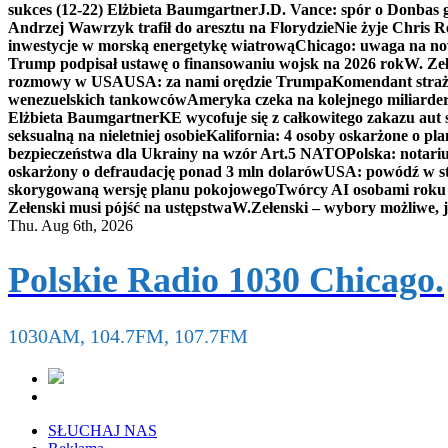
sukces (12-22) Elżbieta Baumgartner
J.D. Vance: spór o Donbas
Andrzej Wawrzyk trafił do aresztu na Florydzie
Nie żyje Chris R
inwestycje w morską energetykę wiatrową
Chicago: uwaga na now
Trump podpisał ustawę o finansowaniu wojsk na 2026 rok
W. Zeł
rozmowy w USA
USA: za nami orędzie Trumpa
Komendant straż
wenezuelskich tankowców
Ameryka czeka na kolejnego miliarder
Elżbieta Baumgartner
KE wycofuje się z całkowitego zakazu aut
seksualną na nieletniej osobie
Kalifornia: 4 osoby oskarżone o 
bezpieczeństwa dla Ukrainy na wzór Art.5 NATO
Polska: notari
oskarżony o defraudację ponad 3 mln dolarów
USA: powódź w s
skorygowaną wersję planu pokojowego
Twórcy AI osobami rok
Zełenski musi pójść na ustępstwa
W.Zełenski – wybory możliwe, j
Thu. Aug 6th, 2026
Polskie Radio 1030 Chicago.
1030AM, 104.7FM, 107.7FM
SŁUCHAJ NAS