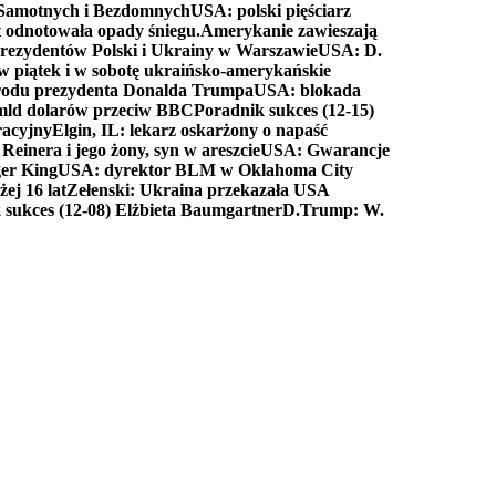
a Samotnych i Bezdomnych
USA: polski pięściarz
t odnotowała opady śniegu.
Amerykanie zawieszają
prezydentów Polski i Ukrainy w Warszawie
USA: D.
w piątek i w sobotę ukraińsko-amerykańskie
arodu prezydenta Donalda Trumpa
USA: blokada
 mld dolarów przeciw BBC
Poradnik sukces (12-15)
racyjny
Elgin, IL: lekarz oskarżony o napaść
inera i jego żony, syn w areszcie
USA: Gwarancje
er King
USA: dyrektor BLM w Oklahoma City
ej 16 lat
Zełenski: Ukraina przekazała USA
 sukces (12-08) Elżbieta Baumgartner
D.Trump: W.