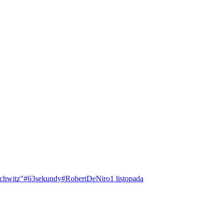
chwitz"
#63sekundy
#RobertDeNiro
1 listopada