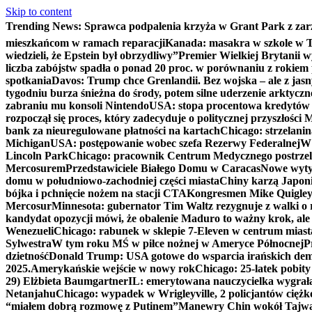
Skip to content
Trending News:
Sprawca podpalenia krzyża w Grant Park z zar
mieszkańcom w ramach reparacji
Kanada: masakra w szkole w Tu
wiedzieli, że Epstein był obrzydliwy”
Premier Wielkiej Brytanii w
liczba zabójstw spadła o ponad 20 proc. w porównaniu z rokiem 
spotkania
Davos: Trump chce Grenlandii. Bez wojska – ale z jas
tygodniu burza śnieżna do środy, potem silne uderzenie arktycz
zabraniu mu konsoli Nintendo
USA: stopa procentowa kredytów h
rozpoczął się proces, który zadecyduje o politycznej przyszłości
bank za nieuregulowane płatności na kartach
Chicago: strzelani
Michigan
USA: postępowanie wobec szefa Rezerwy Federalnej
W 
Lincoln Park
Chicago: pracownik Centrum Medycznego postrzel
Mercosurem
Przedstawiciele Białego Domu w Caracas
Nowe wyty
domu w południowo-zachodniej części miasta
Chiny karzą Japoni
bójka i pchnięcie nożem na stacji CTA
Kongresmen Mike Quigley b
Mercosur
Minnesota: gubernator Tim Waltz rezygnuje z walki o 
kandydat opozycji mówi, że obalenie Maduro to ważny krok, ale
Wenezueli
Chicago: rabunek w sklepie 7-Eleven w centrum miast
Sylwestra
W tym roku MŚ w piłce nożnej w Ameryce Północnej
P
dzietność
Donald Trump: USA gotowe do wsparcia irańskich de
2025.
Amerykańskie wejście w nowy rok
Chicago: 25-latek pobit
29) Elżbieta Baumgartner
IL: emerytowana nauczycielka wygrała 
Netanjahu
Chicago: wypadek w Wrigleyville, 2 policjantów cięż
“miałem dobrą rozmowę z Putinem”
Manewry Chin wokół Tajw