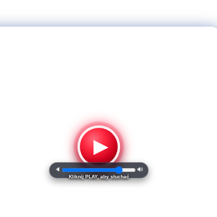
▶
🔈
🔊
Kliknij PLAY, aby słuchać