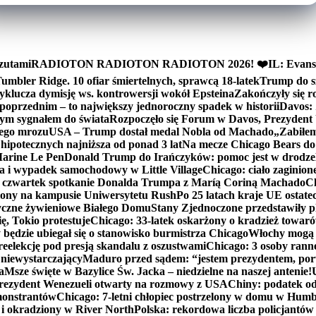
zutami
RADIOTON RADIOTON RADIOTON 2026! ❤️
IL: Evans
mbler Ridge. 10 ofiar śmiertelnych, sprawcą 18-latek
Trump do sz
yklucza dymisję ws. kontrowersji wokół Epsteina
Zakończyły się 
poprzednim – to największy jednoroczny spadek w historii
Davos: 
nym sygnałem do świata
Rozpoczęło się Forum w Davos, Prezydent
nego mrozu
USA – Trump dostał medal Nobla od Machado
„Zabiłem 
ipotecznych najniższa od ponad 3 lat
Na mecze Chicago Bears do 
 Marine Le Pen
Donald Trump do Irańczyków: pomoc jest w drodze
na i wypadek samochodowy w Little Village
Chicago: ciało zaginion
czwartek spotkanie Donalda Trumpa z Maríą Coriną Machado
Ch
ony na kampusie Uniwersytetu Rush
Po 25 latach kraje UE ostate
czne żywieniowe Białego Domu
Stany Zjednoczone przedstawiły p
ę, Tokio protestuje
Chicago: 33-latek oskarżony o kradzież towaró
ędzie ubiegał się o stanowisko burmistrza Chicago
Włochy mogą 
reelekcję pod presją skandalu z oszustwami
Chicago: 3 osoby rann
 niewystarczający
Maduro przed sądem: “jestem prezydentem, po
a
Msze święte w Bazylice Św. Jacka – niedzielne na naszej antenie!
rezydent Wenezueli otwarty na rozmowy z USA
Chiny: podatek o
monstrantów
Chicago: 7-letni chłopiec postrzelony w domu w Hum
y i okradziony w River North
Polska: rekordowa liczba policjantów