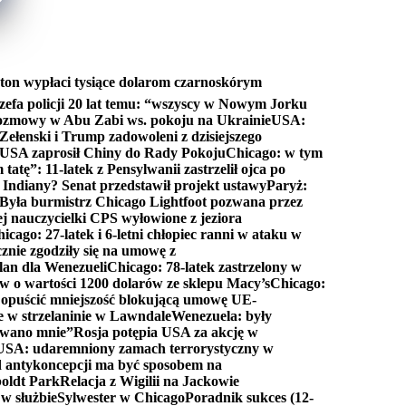
ton wypłaci tysiące dolarom czarnoskórym
efa policji 20 lat temu: “wszyscy w Nowym Jorku
rozmowy w Abu Zabi ws. pokoju na Ukrainie
USA:
Zełenski i Trump zadowoleni z dzisiejszego
 USA zaprosił Chiny do Rady Pokoju
Chicago: w tym
tatę”: 11-latek z Pensylwanii zastrzelił ojca po
Indiany? Senat przedstawił projekt ustawy
Paryż:
Była burmistrz Chicago Lightfoot pozwana przez
ej nauczycielki CPS wyłowione z jeziora
icago: 27-latek i 6-letni chłopiec ranni w ataku w
cznie zgodziły się na umowę z
lan dla Wenezueli
Chicago: 78-latek zastrzelony w
w o wartości 1200 dolarów ze sklepu Macy’s
Chicago:
opuścić mniejszość blokującą umowę UE-
e w strzelaninie w Lawndale
Wenezuela: były
rwano mnie”
Rosja potępia USA za akcję w
USA: udaremniony zamach terrorystyczny w
d antykoncepcji ma być sposobem na
boldt Park
Relacja z Wigilii na Jackowie
 w służbie
Sylwester w Chicago
Poradnik sukces (12-