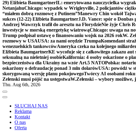
29) Elżbieta Baumgartner
IL: emerytowana nauczycielka wygrała 
Netanjahu
Chicago: wypadek w Wrigleyville, 2 policjantów cięż
“miałem dobrą rozmowę z Putinem”
Manewry Chin wokół Tajw
sukces (12-22) Elżbieta Baumgartner
J.D. Vance: spór o Donbas
Andrzej Wawrzyk trafił do aresztu na Florydzie
Nie żyje Chris R
inwestycje w morską energetykę wiatrową
Chicago: uwaga na now
Trump podpisał ustawę o finansowaniu wojsk na 2026 rok
W. Zeł
rozmowy w USA
USA: za nami orędzie Trumpa
Komendant straż
wenezuelskich tankowców
Ameryka czeka na kolejnego miliarder
Elżbieta Baumgartner
KE wycofuje się z całkowitego zakazu aut
seksualną na nieletniej osobie
Kalifornia: 4 osoby oskarżone o 
bezpieczeństwa dla Ukrainy na wzór Art.5 NATO
Polska: notari
oskarżony o defraudację ponad 3 mln dolarów
USA: powódź w s
skorygowaną wersję planu pokojowego
Twórcy AI osobami rok
Zełenski musi pójść na ustępstwa
W.Zełenski – wybory możliwe, j
Thu. Aug 6th, 2026
SŁUCHAJ NAS
Reklama
Kontakt
O nas
Oferta