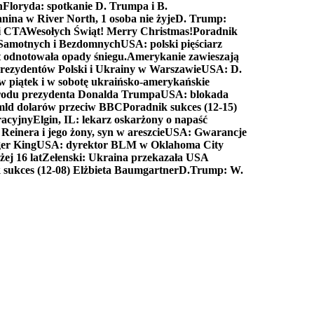
n
Floryda: spotkanie D. Trumpa i B.
anina w River North, 1 osoba nie żyje
D. Trump:
ki CTA
Wesołych Świąt! Merry Christmas!
Poradnik
a Samotnych i Bezdomnych
USA: polski pięściarz
t odnotowała opady śniegu.
Amerykanie zawieszają
prezydentów Polski i Ukrainy w Warszawie
USA: D.
w piątek i w sobotę ukraińsko-amerykańskie
arodu prezydenta Donalda Trumpa
USA: blokada
 mld dolarów przeciw BBC
Poradnik sukces (12-15)
racyjny
Elgin, IL: lekarz oskarżony o napaść
inera i jego żony, syn w areszcie
USA: Gwarancje
er King
USA: dyrektor BLM w Oklahoma City
ej 16 lat
Zełenski: Ukraina przekazała USA
 sukces (12-08) Elżbieta Baumgartner
D.Trump: W.