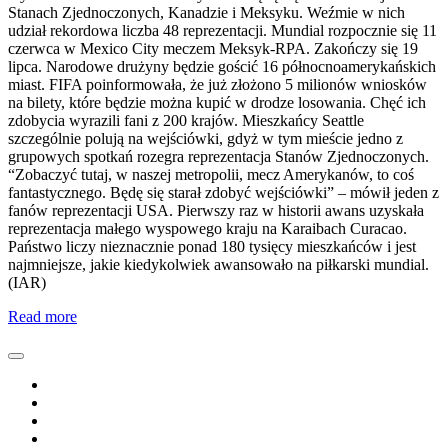
Stanach Zjednoczonych, Kanadzie i Meksyku. Weźmie w nich
udział rekordowa liczba 48 reprezentacji. Mundial rozpocznie się 11
czerwca w Mexico City meczem Meksyk-RPA. Zakończy się 19
lipca. Narodowe drużyny będzie gościć 16 północnoamerykańskich
miast. FIFA poinformowała, że już złożono 5 milionów wniosków
na bilety, które będzie można kupić w drodze losowania. Chęć ich
zdobycia wyrazili fani z 200 krajów. Mieszkańcy Seattle
szczególnie polują na wejściówki, gdyż w tym mieście jedno z
grupowych spotkań rozegra reprezentacja Stanów Zjednoczonych.
“Zobaczyć tutaj, w naszej metropolii, mecz Amerykanów, to coś
fantastycznego. Będę się starał zdobyć wejściówki” – mówił jeden z
fanów reprezentacji USA. Pierwszy raz w historii awans uzyskała
reprezentacja małego wyspowego kraju na Karaibach Curacao.
Państwo liczy nieznacznie ponad 180 tysięcy mieszkańców i jest
najmniejsze, jakie kiedykolwiek awansowało na piłkarski mundial.
(IAR)
Read more