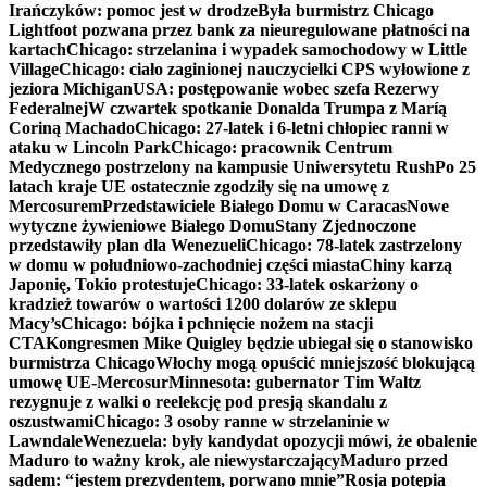
Irańczyków: pomoc jest w drodze
Była burmistrz Chicago
Lightfoot pozwana przez bank za nieuregulowane płatności na
kartach
Chicago: strzelanina i wypadek samochodowy w Little
Village
Chicago: ciało zaginionej nauczycielki CPS wyłowione z
jeziora Michigan
USA: postępowanie wobec szefa Rezerwy
Federalnej
W czwartek spotkanie Donalda Trumpa z Maríą
Coriną Machado
Chicago: 27-latek i 6-letni chłopiec ranni w
ataku w Lincoln Park
Chicago: pracownik Centrum
Medycznego postrzelony na kampusie Uniwersytetu Rush
Po 25
latach kraje UE ostatecznie zgodziły się na umowę z
Mercosurem
Przedstawiciele Białego Domu w Caracas
Nowe
wytyczne żywieniowe Białego Domu
Stany Zjednoczone
przedstawiły plan dla Wenezueli
Chicago: 78-latek zastrzelony
w domu w południowo-zachodniej części miasta
Chiny karzą
Japonię, Tokio protestuje
Chicago: 33-latek oskarżony o
kradzież towarów o wartości 1200 dolarów ze sklepu
Macy’s
Chicago: bójka i pchnięcie nożem na stacji
CTA
Kongresmen Mike Quigley będzie ubiegał się o stanowisko
burmistrza Chicago
Włochy mogą opuścić mniejszość blokującą
umowę UE-Mercosur
Minnesota: gubernator Tim Waltz
rezygnuje z walki o reelekcję pod presją skandalu z
oszustwami
Chicago: 3 osoby ranne w strzelaninie w
Lawndale
Wenezuela: były kandydat opozycji mówi, że obalenie
Maduro to ważny krok, ale niewystarczający
Maduro przed
sądem: “jestem prezydentem, porwano mnie”
Rosja potępia