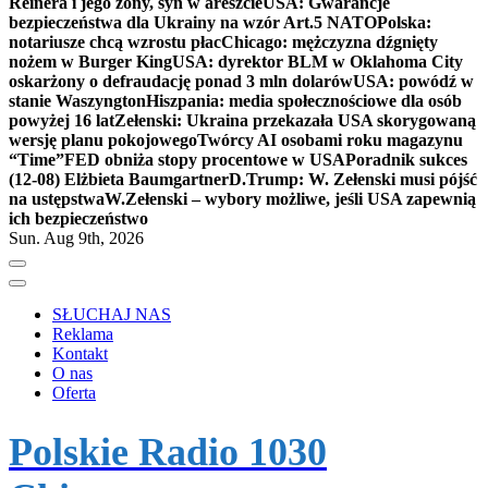
Reinera i jego żony, syn w areszcie
USA: Gwarancje
bezpieczeństwa dla Ukrainy na wzór Art.5 NATO
Polska:
notariusze chcą wzrostu płac
Chicago: mężczyzna dźgnięty
nożem w Burger King
USA: dyrektor BLM w Oklahoma City
oskarżony o defraudację ponad 3 mln dolarów
USA: powódź w
stanie Waszyngton
Hiszpania: media społecznościowe dla osób
powyżej 16 lat
Zełenski: Ukraina przekazała USA skorygowaną
wersję planu pokojowego
Twórcy AI osobami roku magazynu
“Time”
FED obniża stopy procentowe w USA
Poradnik sukces
(12-08) Elżbieta Baumgartner
D.Trump: W. Zełenski musi pójść
na ustępstwa
W.Zełenski – wybory możliwe, jeśli USA zapewnią
ich bezpieczeństwo
Sun. Aug 9th, 2026
SŁUCHAJ NAS
Reklama
Kontakt
O nas
Oferta
Polskie Radio 1030