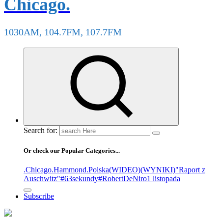
Chicago.
1030AM, 104.7FM, 107.7FM
Search for:
Or check our Popular Categories...
.Chicago
.Hammond
.Polska
(WIDEO)
(WYNIKI)
"Raport z
Auschwitz"
#63sekundy
#RobertDeNiro
1 listopada
Subscribe