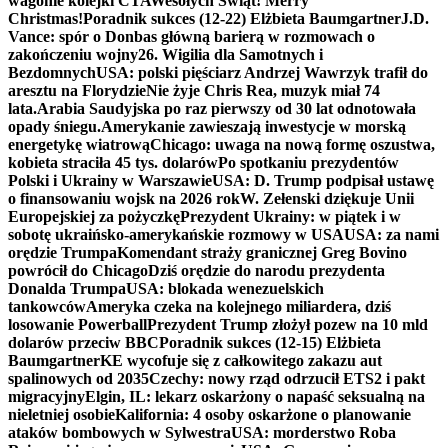
wagonie kolejki CTA
Wesołych Świąt! Merry
Christmas!
Poradnik sukces (12-22) Elżbieta Baumgartner
J.D.
Vance: spór o Donbas główną barierą w rozmowach o
zakończeniu wojny
26. Wigilia dla Samotnych i
Bezdomnych
USA: polski pięściarz Andrzej Wawrzyk trafił do
aresztu na Florydzie
Nie żyje Chris Rea, muzyk miał 74
lata.
Arabia Saudyjska po raz pierwszy od 30 lat odnotowała
opady śniegu.
Amerykanie zawieszają inwestycje w morską
energetykę wiatrową
Chicago: uwaga na nową formę oszustwa,
kobieta straciła 45 tys. dolarów
Po spotkaniu prezydentów
Polski i Ukrainy w Warszawie
USA: D. Trump podpisał ustawę
o finansowaniu wojsk na 2026 rok
W. Zełenski dziękuje Unii
Europejskiej za pożyczkę
Prezydent Ukrainy: w piątek i w
sobotę ukraińsko-amerykańskie rozmowy w USA
USA: za nami
orędzie Trumpa
Komendant straży granicznej Greg Bovino
powrócił do Chicago
Dziś orędzie do narodu prezydenta
Donalda Trumpa
USA: blokada wenezuelskich
tankowców
Ameryka czeka na kolejnego miliardera, dziś
losowanie Powerball
Prezydent Trump złożył pozew na 10 mld
dolarów przeciw BBC
Poradnik sukces (12-15) Elżbieta
Baumgartner
KE wycofuje się z całkowitego zakazu aut
spalinowych od 2035
Czechy: nowy rząd odrzucił ETS2 i pakt
migracyjny
Elgin, IL: lekarz oskarżony o napaść seksualną na
nieletniej osobie
Kalifornia: 4 osoby oskarżone o planowanie
ataków bombowych w Sylwestra
USA: morderstwo Roba