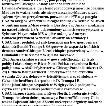
oszustwami
Chicago: 3 osoby ranne w strzelaninie w
Lawndale
Wenezuela: były kandydat opozycji mówi, że obalenie
Maduro to ważny krok, ale niewystarczający
Maduro przed
sądem: “jestem prezydentem, porwano mnie”
Rosja potępia
USA za akcję w Wenezueli
Chicago: rabunek w sklepie 7-Eleven
w centrum miasta
Msze święte w Bazylice Św. Jacka – niedzielne
na naszej antenie!
USA: udaremniony zamach terrorystyczny w
Sylwestra
W tym roku MŚ w piłce nożnej w Ameryce
Północnej
Prezydent Wenezueli otwarty na rozmowy z
USA
Chiny: podatek od antykoncepcji ma być sposobem na
dzietność
Donald Trump: USA gotowe do wsparcia irańskich
demonstrantów
Chicago: 7-letni chłopiec postrzelony w domu w
Humboldt Park
Relacja z Wigilii na Jackowie
2025.
Amerykańskie wejście w nowy rok
Chicago: 25-latek
pobity i okradziony w River North
Polska: rekordowa liczba
policjantów w służbie
Sylwester w Chicago
Poradnik sukces (12-
29) Elżbieta Baumgartner
IL: emerytowana nauczycielka
wygrała 250 tys. dolarów w loterii
Niemcy: napad stulecia w
Gelsenkirchen
Floryda: spotkanie D. Trumpa i B.
Netanjahu
Chicago: wypadek w Wrigleyville, 2 policjantów
ciężko rannych
Zełenski podsumowuje rozmowy w
USA
Chicago: strzelanina w River North, 1 osoba nie żyje
D.
Trump: “miałem dobrą rozmowę z Putinem”
Manewry Chin
wokół Tajwanu
Chicago: 32-letni mężczyzna dźgnięty nożem w