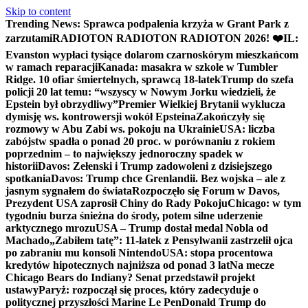
Skip to content
Trending News:
Sprawca podpalenia krzyża w Grant Park z
zarzutami
RADIOTON RADIOTON RADIOTON 2026! ❤️
IL:
Evanston wypłaci tysiące dolarom czarnoskórym mieszkańcom
w ramach reparacji
Kanada: masakra w szkole w Tumbler
Ridge. 10 ofiar śmiertelnych, sprawcą 18-latek
Trump do szefa
policji 20 lat temu: “wszyscy w Nowym Jorku wiedzieli, że
Epstein był obrzydliwy”
Premier Wielkiej Brytanii wyklucza
dymisję ws. kontrowersji wokół Epsteina
Zakończyły się
rozmowy w Abu Zabi ws. pokoju na Ukrainie
USA: liczba
zabójstw spadła o ponad 20 proc. w porównaniu z rokiem
poprzednim – to największy jednoroczny spadek w
historii
Davos: Zełenski i Trump zadowoleni z dzisiejszego
spotkania
Davos: Trump chce Grenlandii. Bez wojska – ale z
jasnym sygnałem do świata
Rozpoczęło się Forum w Davos,
Prezydent USA zaprosił Chiny do Rady Pokoju
Chicago: w tym
tygodniu burza śnieżna do środy, potem silne uderzenie
arktycznego mrozu
USA – Trump dostał medal Nobla od
Machado
„Zabiłem tatę”: 11-latek z Pensylwanii zastrzelił ojca
po zabraniu mu konsoli Nintendo
USA: stopa procentowa
kredytów hipotecznych najniższa od ponad 3 lat
Na mecze
Chicago Bears do Indiany? Senat przedstawił projekt
ustawy
Paryż: rozpoczął się proces, który zadecyduje o
politycznej przyszłości Marine Le Pen
Donald Trump do