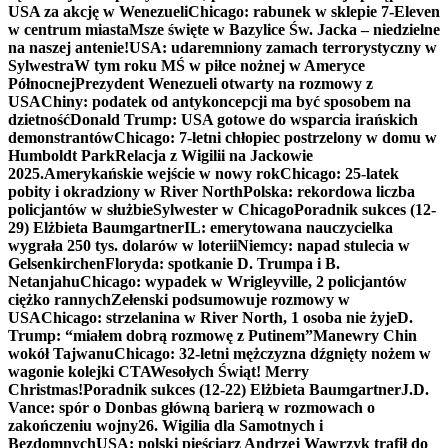
USA za akcję w Wenezueli
Chicago: rabunek w sklepie 7-Eleven
w centrum miasta
Msze święte w Bazylice Św. Jacka – niedzielne
na naszej antenie!
USA: udaremniony zamach terrorystyczny w
Sylwestra
W tym roku MŚ w piłce nożnej w Ameryce
Północnej
Prezydent Wenezueli otwarty na rozmowy z
USA
Chiny: podatek od antykoncepcji ma być sposobem na
dzietność
Donald Trump: USA gotowe do wsparcia irańskich
demonstrantów
Chicago: 7-letni chłopiec postrzelony w domu w
Humboldt Park
Relacja z Wigilii na Jackowie
2025.
Amerykańskie wejście w nowy rok
Chicago: 25-latek
pobity i okradziony w River North
Polska: rekordowa liczba
policjantów w służbie
Sylwester w Chicago
Poradnik sukces (12-
29) Elżbieta Baumgartner
IL: emerytowana nauczycielka
wygrała 250 tys. dolarów w loterii
Niemcy: napad stulecia w
Gelsenkirchen
Floryda: spotkanie D. Trumpa i B.
Netanjahu
Chicago: wypadek w Wrigleyville, 2 policjantów
ciężko rannych
Zełenski podsumowuje rozmowy w
USA
Chicago: strzelanina w River North, 1 osoba nie żyje
D.
Trump: “miałem dobrą rozmowę z Putinem”
Manewry Chin
wokół Tajwanu
Chicago: 32-letni mężczyzna dźgnięty nożem w
wagonie kolejki CTA
Wesołych Świąt! Merry
Christmas!
Poradnik sukces (12-22) Elżbieta Baumgartner
J.D.
Vance: spór o Donbas główną barierą w rozmowach o
zakończeniu wojny
26. Wigilia dla Samotnych i
Bezdomnych
USA: polski pięściarz Andrzej Wawrzyk trafił do