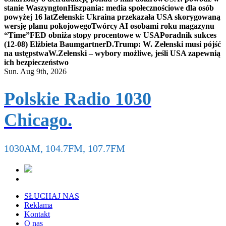
stanie Waszyngton
Hiszpania: media społecznościowe dla osób
powyżej 16 lat
Zełenski: Ukraina przekazała USA skorygowaną
wersję planu pokojowego
Twórcy AI osobami roku magazynu
“Time”
FED obniża stopy procentowe w USA
Poradnik sukces
(12-08) Elżbieta Baumgartner
D.Trump: W. Zełenski musi pójść
na ustępstwa
W.Zełenski – wybory możliwe, jeśli USA zapewnią
ich bezpieczeństwo
Sun. Aug 9th, 2026
Polskie Radio 1030
Chicago.
1030AM, 104.7FM, 107.7FM
SŁUCHAJ NAS
Reklama
Kontakt
O nas