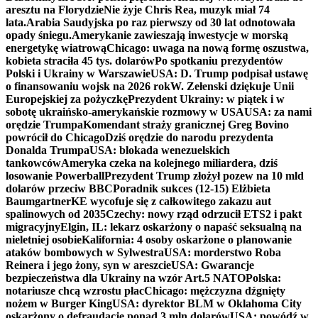
aresztu na Florydzie
Nie żyje Chris Rea, muzyk miał 74
lata.
Arabia Saudyjska po raz pierwszy od 30 lat odnotowała
opady śniegu.
Amerykanie zawieszają inwestycje w morską
energetykę wiatrową
Chicago: uwaga na nową formę oszustwa,
kobieta straciła 45 tys. dolarów
Po spotkaniu prezydentów
Polski i Ukrainy w Warszawie
USA: D. Trump podpisał ustawę
o finansowaniu wojsk na 2026 rok
W. Zełenski dziękuje Unii
Europejskiej za pożyczkę
Prezydent Ukrainy: w piątek i w
sobotę ukraińsko-amerykańskie rozmowy w USA
USA: za nami
orędzie Trumpa
Komendant straży granicznej Greg Bovino
powrócił do Chicago
Dziś orędzie do narodu prezydenta
Donalda Trumpa
USA: blokada wenezuelskich
tankowców
Ameryka czeka na kolejnego miliardera, dziś
losowanie Powerball
Prezydent Trump złożył pozew na 10 mld
dolarów przeciw BBC
Poradnik sukces (12-15) Elżbieta
Baumgartner
KE wycofuje się z całkowitego zakazu aut
spalinowych od 2035
Czechy: nowy rząd odrzucił ETS2 i pakt
migracyjny
Elgin, IL: lekarz oskarżony o napaść seksualną na
nieletniej osobie
Kalifornia: 4 osoby oskarżone o planowanie
ataków bombowych w Sylwestra
USA: morderstwo Roba
Reinera i jego żony, syn w areszcie
USA: Gwarancje
bezpieczeństwa dla Ukrainy na wzór Art.5 NATO
Polska:
notariusze chcą wzrostu płac
Chicago: mężczyzna dźgnięty
nożem w Burger King
USA: dyrektor BLM w Oklahoma City
oskarżony o defraudację ponad 3 mln dolarów
USA: powódź w