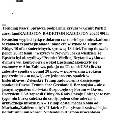
```html
▶
Kliknij PLAY, aby słuchać
🔈
🔊
```
Trending News:
Sprawca podpalenia krzyża w Grant Park z
zarzutami
RADIOTON RADIOTON RADIOTON 2026! ❤️
IL:
Evanston wypłaci tysiące dolarom czarnoskórym mieszkańcom
w ramach reparacji
Kanada: masakra w szkole w Tumbler
Ridge. 10 ofiar śmiertelnych, sprawcą 18-latek
Trump do szefa
policji 20 lat temu: “wszyscy w Nowym Jorku wiedzieli, że
Epstein był obrzydliwy”
Premier Wielkiej Brytanii wyklucza
dymisję ws. kontrowersji wokół Epsteina
Zakończyły się
rozmowy w Abu Zabi ws. pokoju na Ukrainie
USA: liczba
zabójstw spadła o ponad 20 proc. w porównaniu z rokiem
poprzednim – to największy jednoroczny spadek w
historii
Davos: Zełenski i Trump zadowoleni z dzisiejszego
spotkania
Davos: Trump chce Grenlandii. Bez wojska – ale z
jasnym sygnałem do świata
Rozpoczęło się Forum w Davos,
Prezydent USA zaprosił Chiny do Rady Pokoju
Chicago: w tym
tygodniu burza śnieżna do środy, potem silne uderzenie
arktycznego mrozu
USA – Trump dostał medal Nobla od
Machado
„Zabiłem tatę”: 11-latek z Pensylwanii zastrzelił ojca
po zabraniu mu konsoli Nintendo
USA: stopa procentowa