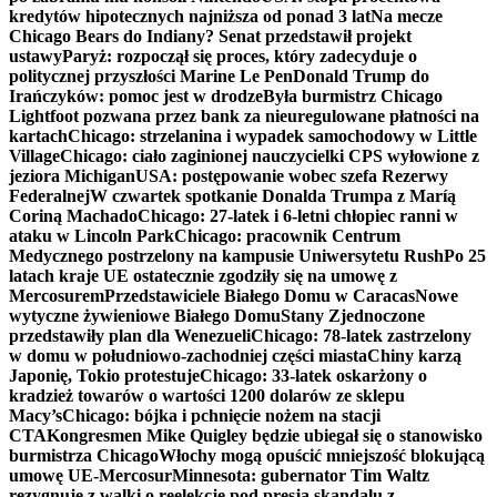
kredytów hipotecznych najniższa od ponad 3 lat
Na mecze
Chicago Bears do Indiany? Senat przedstawił projekt
ustawy
Paryż: rozpoczął się proces, który zadecyduje o
politycznej przyszłości Marine Le Pen
Donald Trump do
Irańczyków: pomoc jest w drodze
Była burmistrz Chicago
Lightfoot pozwana przez bank za nieuregulowane płatności na
kartach
Chicago: strzelanina i wypadek samochodowy w Little
Village
Chicago: ciało zaginionej nauczycielki CPS wyłowione z
jeziora Michigan
USA: postępowanie wobec szefa Rezerwy
Federalnej
W czwartek spotkanie Donalda Trumpa z Maríą
Coriną Machado
Chicago: 27-latek i 6-letni chłopiec ranni w
ataku w Lincoln Park
Chicago: pracownik Centrum
Medycznego postrzelony na kampusie Uniwersytetu Rush
Po 25
latach kraje UE ostatecznie zgodziły się na umowę z
Mercosurem
Przedstawiciele Białego Domu w Caracas
Nowe
wytyczne żywieniowe Białego Domu
Stany Zjednoczone
przedstawiły plan dla Wenezueli
Chicago: 78-latek zastrzelony
w domu w południowo-zachodniej części miasta
Chiny karzą
Japonię, Tokio protestuje
Chicago: 33-latek oskarżony o
kradzież towarów o wartości 1200 dolarów ze sklepu
Macy’s
Chicago: bójka i pchnięcie nożem na stacji
CTA
Kongresmen Mike Quigley będzie ubiegał się o stanowisko
burmistrza Chicago
Włochy mogą opuścić mniejszość blokującą
umowę UE-Mercosur
Minnesota: gubernator Tim Waltz
rezygnuje z walki o reelekcję pod presją skandalu z