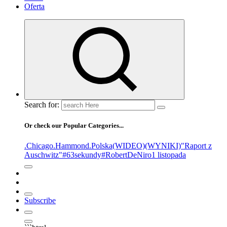
Oferta
Search for:
Or check our Popular Categories...
.Chicago
.Hammond
.Polska
(WIDEO)
(WYNIKI)
"Raport z
Auschwitz"
#63sekundy
#RobertDeNiro
1 listopada
Subscribe