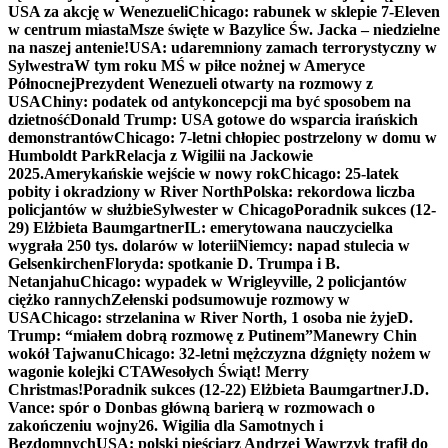
USA za akcję w Wenezueli
Chicago: rabunek w sklepie 7-Eleven
w centrum miasta
Msze święte w Bazylice Św. Jacka – niedzielne
na naszej antenie!
USA: udaremniony zamach terrorystyczny w
Sylwestra
W tym roku MŚ w piłce nożnej w Ameryce
Północnej
Prezydent Wenezueli otwarty na rozmowy z
USA
Chiny: podatek od antykoncepcji ma być sposobem na
dzietność
Donald Trump: USA gotowe do wsparcia irańskich
demonstrantów
Chicago: 7-letni chłopiec postrzelony w domu w
Humboldt Park
Relacja z Wigilii na Jackowie
2025.
Amerykańskie wejście w nowy rok
Chicago: 25-latek
pobity i okradziony w River North
Polska: rekordowa liczba
policjantów w służbie
Sylwester w Chicago
Poradnik sukces (12-
29) Elżbieta Baumgartner
IL: emerytowana nauczycielka
wygrała 250 tys. dolarów w loterii
Niemcy: napad stulecia w
Gelsenkirchen
Floryda: spotkanie D. Trumpa i B.
Netanjahu
Chicago: wypadek w Wrigleyville, 2 policjantów
ciężko rannych
Zełenski podsumowuje rozmowy w
USA
Chicago: strzelanina w River North, 1 osoba nie żyje
D.
Trump: “miałem dobrą rozmowę z Putinem”
Manewry Chin
wokół Tajwanu
Chicago: 32-letni mężczyzna dźgnięty nożem w
wagonie kolejki CTA
Wesołych Świąt! Merry
Christmas!
Poradnik sukces (12-22) Elżbieta Baumgartner
J.D.
Vance: spór o Donbas główną barierą w rozmowach o
zakończeniu wojny
26. Wigilia dla Samotnych i
Bezdomnych
USA: polski pięściarz Andrzej Wawrzyk trafił do