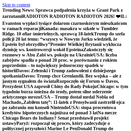
Skip to content
Trending News:
Sprawca podpalenia krzyża w Grant Park z
zarzutami
RADIOTON RADIOTON RADIOTON 2026! ❤️
IL:
Evanston wypłaci tysiące dolarom czarnoskórym mieszkańcom
w ramach reparacji
Kanada: masakra w szkole w Tumbler
Ridge. 10 ofiar śmiertelnych, sprawcą 18-latek
Trump do szefa
policji 20 lat temu: “wszyscy w Nowym Jorku wiedzieli, że
Epstein był obrzydliwy”
Premier Wielkiej Brytanii wyklucza
dymisję ws. kontrowersji wokół Epsteina
Zakończyły się
rozmowy w Abu Zabi ws. pokoju na Ukrainie
USA: liczba
zabójstw spadła o ponad 20 proc. w porównaniu z rokiem
poprzednim – to największy jednoroczny spadek w
historii
Davos: Zełenski i Trump zadowoleni z dzisiejszego
spotkania
Davos: Trump chce Grenlandii. Bez wojska – ale z
jasnym sygnałem do świata
Rozpoczęło się Forum w Davos,
Prezydent USA zaprosił Chiny do Rady Pokoju
Chicago: w tym
tygodniu burza śnieżna do środy, potem silne uderzenie
arktycznego mrozu
USA – Trump dostał medal Nobla od
Machado
„Zabiłem tatę”: 11-latek z Pensylwanii zastrzelił ojca
po zabraniu mu konsoli Nintendo
USA: stopa procentowa
kredytów hipotecznych najniższa od ponad 3 lat
Na mecze
Chicago Bears do Indiany? Senat przedstawił projekt
ustawy
Paryż: rozpoczął się proces, który zadecyduje o
politycznej przyszłości Marine Le Pen
Donald Trump do