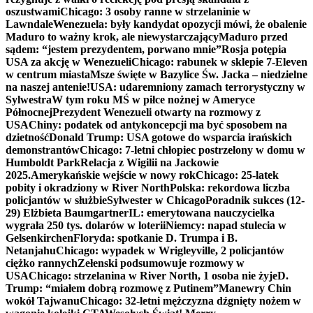
oszustwami
Chicago: 3 osoby ranne w strzelaninie w
Lawndale
Wenezuela: były kandydat opozycji mówi, że obalenie
Maduro to ważny krok, ale niewystarczający
Maduro przed
sądem: “jestem prezydentem, porwano mnie”
Rosja potępia
USA za akcję w Wenezueli
Chicago: rabunek w sklepie 7-Eleven
w centrum miasta
Msze święte w Bazylice Św. Jacka – niedzielne
na naszej antenie!
USA: udaremniony zamach terrorystyczny w
Sylwestra
W tym roku MŚ w piłce nożnej w Ameryce
Północnej
Prezydent Wenezueli otwarty na rozmowy z
USA
Chiny: podatek od antykoncepcji ma być sposobem na
dzietność
Donald Trump: USA gotowe do wsparcia irańskich
demonstrantów
Chicago: 7-letni chłopiec postrzelony w domu w
Humboldt Park
Relacja z Wigilii na Jackowie
2025.
Amerykańskie wejście w nowy rok
Chicago: 25-latek
pobity i okradziony w River North
Polska: rekordowa liczba
policjantów w służbie
Sylwester w Chicago
Poradnik sukces (12-
29) Elżbieta Baumgartner
IL: emerytowana nauczycielka
wygrała 250 tys. dolarów w loterii
Niemcy: napad stulecia w
Gelsenkirchen
Floryda: spotkanie D. Trumpa i B.
Netanjahu
Chicago: wypadek w Wrigleyville, 2 policjantów
ciężko rannych
Zełenski podsumowuje rozmowy w
USA
Chicago: strzelanina w River North, 1 osoba nie żyje
D.
Trump: “miałem dobrą rozmowę z Putinem”
Manewry Chin
wokół Tajwanu
Chicago: 32-letni mężczyzna dźgnięty nożem w