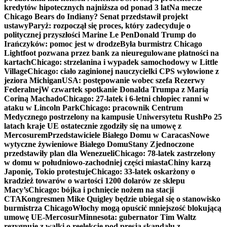
kredytów hipotecznych najniższa od ponad 3 lat
Na mecze
Chicago Bears do Indiany? Senat przedstawił projekt
ustawy
Paryż: rozpoczął się proces, który zadecyduje o
politycznej przyszłości Marine Le Pen
Donald Trump do
Irańczyków: pomoc jest w drodze
Była burmistrz Chicago
Lightfoot pozwana przez bank za nieuregulowane płatności na
kartach
Chicago: strzelanina i wypadek samochodowy w Little
Village
Chicago: ciało zaginionej nauczycielki CPS wyłowione z
jeziora Michigan
USA: postępowanie wobec szefa Rezerwy
Federalnej
W czwartek spotkanie Donalda Trumpa z Maríą
Coriną Machado
Chicago: 27-latek i 6-letni chłopiec ranni w
ataku w Lincoln Park
Chicago: pracownik Centrum
Medycznego postrzelony na kampusie Uniwersytetu Rush
Po 25
latach kraje UE ostatecznie zgodziły się na umowę z
Mercosurem
Przedstawiciele Białego Domu w Caracas
Nowe
wytyczne żywieniowe Białego Domu
Stany Zjednoczone
przedstawiły plan dla Wenezueli
Chicago: 78-latek zastrzelony
w domu w południowo-zachodniej części miasta
Chiny karzą
Japonię, Tokio protestuje
Chicago: 33-latek oskarżony o
kradzież towarów o wartości 1200 dolarów ze sklepu
Macy’s
Chicago: bójka i pchnięcie nożem na stacji
CTA
Kongresmen Mike Quigley będzie ubiegał się o stanowisko
burmistrza Chicago
Włochy mogą opuścić mniejszość blokującą
umowę UE-Mercosur
Minnesota: gubernator Tim Waltz
rezygnuje z walki o reelekcję pod presją skandalu z