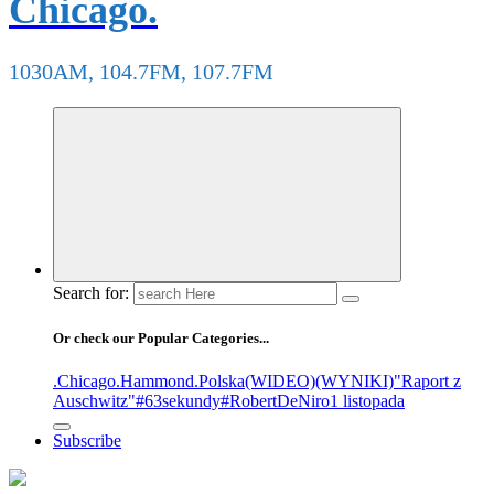
Chicago.
1030AM, 104.7FM, 107.7FM
Search for:
Or check our Popular Categories...
.Chicago
.Hammond
.Polska
(WIDEO)
(WYNIKI)
"Raport z
Auschwitz"
#63sekundy
#RobertDeNiro
1 listopada
Subscribe