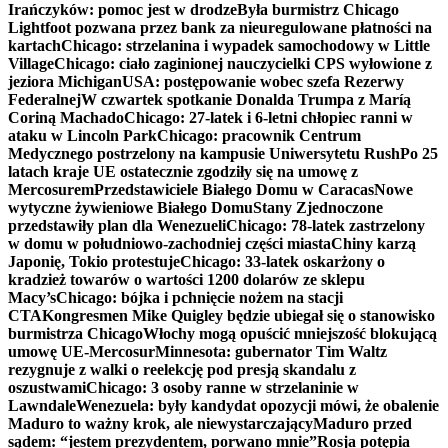
Irańczyków: pomoc jest w drodze
Była burmistrz Chicago
Lightfoot pozwana przez bank za nieuregulowane płatności na
kartach
Chicago: strzelanina i wypadek samochodowy w Little
Village
Chicago: ciało zaginionej nauczycielki CPS wyłowione z
jeziora Michigan
USA: postępowanie wobec szefa Rezerwy
Federalnej
W czwartek spotkanie Donalda Trumpa z Maríą
Coriną Machado
Chicago: 27-latek i 6-letni chłopiec ranni w
ataku w Lincoln Park
Chicago: pracownik Centrum
Medycznego postrzelony na kampusie Uniwersytetu Rush
Po 25
latach kraje UE ostatecznie zgodziły się na umowę z
Mercosurem
Przedstawiciele Białego Domu w Caracas
Nowe
wytyczne żywieniowe Białego Domu
Stany Zjednoczone
przedstawiły plan dla Wenezueli
Chicago: 78-latek zastrzelony
w domu w południowo-zachodniej części miasta
Chiny karzą
Japonię, Tokio protestuje
Chicago: 33-latek oskarżony o
kradzież towarów o wartości 1200 dolarów ze sklepu
Macy’s
Chicago: bójka i pchnięcie nożem na stacji
CTA
Kongresmen Mike Quigley będzie ubiegał się o stanowisko
burmistrza Chicago
Włochy mogą opuścić mniejszość blokującą
umowę UE-Mercosur
Minnesota: gubernator Tim Waltz
rezygnuje z walki o reelekcję pod presją skandalu z
oszustwami
Chicago: 3 osoby ranne w strzelaninie w
Lawndale
Wenezuela: były kandydat opozycji mówi, że obalenie
Maduro to ważny krok, ale niewystarczający
Maduro przed
sądem: “jestem prezydentem, porwano mnie”
Rosja potępia