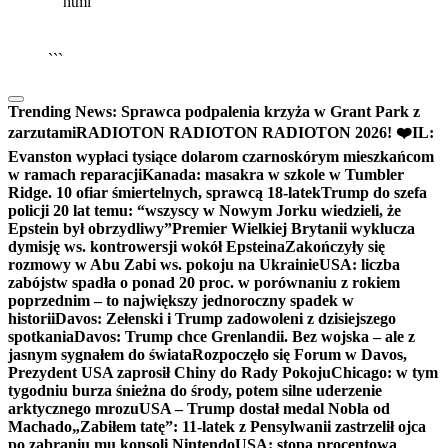
```html
▶
Kliknij PLAY, aby słuchać
🔈
🔊
```
Trending News:
Sprawca podpalenia krzyża w Grant Park z
zarzutami
RADIOTON RADIOTON RADIOTON 2026! ❤️
IL:
Evanston wypłaci tysiące dolarom czarnoskórym mieszkańcom
w ramach reparacji
Kanada: masakra w szkole w Tumbler
Ridge. 10 ofiar śmiertelnych, sprawcą 18-latek
Trump do szefa
policji 20 lat temu: “wszyscy w Nowym Jorku wiedzieli, że
Epstein był obrzydliwy”
Premier Wielkiej Brytanii wyklucza
dymisję ws. kontrowersji wokół Epsteina
Zakończyły się
rozmowy w Abu Zabi ws. pokoju na Ukrainie
USA: liczba
zabójstw spadła o ponad 20 proc. w porównaniu z rokiem
poprzednim – to największy jednoroczny spadek w
historii
Davos: Zełenski i Trump zadowoleni z dzisiejszego
spotkania
Davos: Trump chce Grenlandii. Bez wojska – ale z
jasnym sygnałem do świata
Rozpoczęło się Forum w Davos,
Prezydent USA zaprosił Chiny do Rady Pokoju
Chicago: w tym
tygodniu burza śnieżna do środy, potem silne uderzenie
arktycznego mrozu
USA – Trump dostał medal Nobla od
Machado
„Zabiłem tatę”: 11-latek z Pensylwanii zastrzelił ojca
po zabraniu mu konsoli Nintendo
USA: stopa procentowa