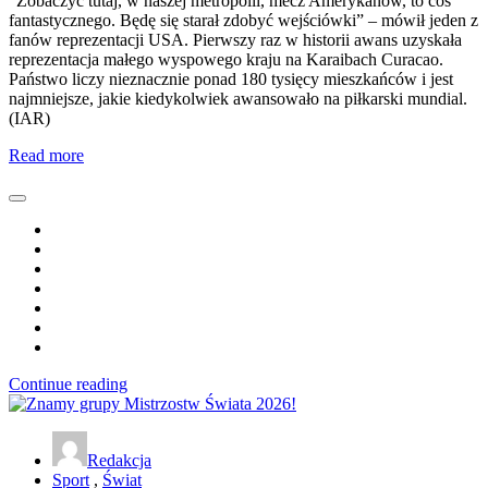
“Zobaczyć tutaj, w naszej metropolii, mecz Amerykanów, to coś
fantastycznego. Będę się starał zdobyć wejściówki” – mówił jeden z
fanów reprezentacji USA. Pierwszy raz w historii awans uzyskała
reprezentacja małego wyspowego kraju na Karaibach Curacao.
Państwo liczy nieznacznie ponad 180 tysięcy mieszkańców i jest
najmniejsze, jakie kiedykolwiek awansowało na piłkarski mundial.
(IAR)
Read more
Continue reading
Redakcja
Sport
,
Świat