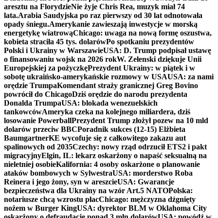
aresztu na Florydzie
Nie żyje Chris Rea, muzyk miał 74
lata.
Arabia Saudyjska po raz pierwszy od 30 lat odnotowała
opady śniegu.
Amerykanie zawieszają inwestycje w morską
energetykę wiatrową
Chicago: uwaga na nową formę oszustwa,
kobieta straciła 45 tys. dolarów
Po spotkaniu prezydentów
Polski i Ukrainy w Warszawie
USA: D. Trump podpisał ustawę
o finansowaniu wojsk na 2026 rok
W. Zełenski dziękuje Unii
Europejskiej za pożyczkę
Prezydent Ukrainy: w piątek i w
sobotę ukraińsko-amerykańskie rozmowy w USA
USA: za nami
orędzie Trumpa
Komendant straży granicznej Greg Bovino
powrócił do Chicago
Dziś orędzie do narodu prezydenta
Donalda Trumpa
USA: blokada wenezuelskich
tankowców
Ameryka czeka na kolejnego miliardera, dziś
losowanie Powerball
Prezydent Trump złożył pozew na 10 mld
dolarów przeciw BBC
Poradnik sukces (12-15) Elżbieta
Baumgartner
KE wycofuje się z całkowitego zakazu aut
spalinowych od 2035
Czechy: nowy rząd odrzucił ETS2 i pakt
migracyjny
Elgin, IL: lekarz oskarżony o napaść seksualną na
nieletniej osobie
Kalifornia: 4 osoby oskarżone o planowanie
ataków bombowych w Sylwestra
USA: morderstwo Roba
Reinera i jego żony, syn w areszcie
USA: Gwarancje
bezpieczeństwa dla Ukrainy na wzór Art.5 NATO
Polska:
notariusze chcą wzrostu płac
Chicago: mężczyzna dźgnięty
nożem w Burger King
USA: dyrektor BLM w Oklahoma City
oskarżony o defraudację ponad 3 mln dolarów
USA: powódź w