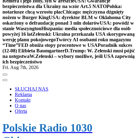
Reinera i jego żony, syn w areszcie
USA: Gwarancje
bezpieczeństwa dla Ukrainy na wzór Art.5 NATO
Polska:
notariusze chcą wzrostu płac
Chicago: mężczyzna dźgnięty
nożem w Burger King
USA: dyrektor BLM w Oklahoma City
oskarżony o defraudację ponad 3 mln dolarów
USA: powódź w
stanie Waszyngton
Hiszpania: media społecznościowe dla osób
powyżej 16 lat
Zełenski: Ukraina przekazała USA skorygowaną
wersję planu pokojowego
Twórcy AI osobami roku magazynu
“Time”
FED obniża stopy procentowe w USA
Poradnik sukces
(12-08) Elżbieta Baumgartner
D.Trump: W. Zełenski musi pójść
na ustępstwa
W.Zełenski – wybory możliwe, jeśli USA zapewnią
ich bezpieczeństwo
Fri. Aug 7th, 2026
SŁUCHAJ NAS
Reklama
Kontakt
O nas
Oferta
Polskie Radio 1030