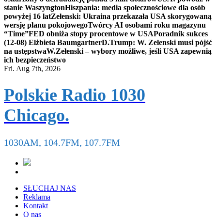
stanie Waszyngton
Hiszpania: media społecznościowe dla osób
powyżej 16 lat
Zełenski: Ukraina przekazała USA skorygowaną
wersję planu pokojowego
Twórcy AI osobami roku magazynu
“Time”
FED obniża stopy procentowe w USA
Poradnik sukces
(12-08) Elżbieta Baumgartner
D.Trump: W. Zełenski musi pójść
na ustępstwa
W.Zełenski – wybory możliwe, jeśli USA zapewnią
ich bezpieczeństwo
Fri. Aug 7th, 2026
Polskie Radio 1030
Chicago.
1030AM, 104.7FM, 107.7FM
SŁUCHAJ NAS
Reklama
Kontakt
O nas