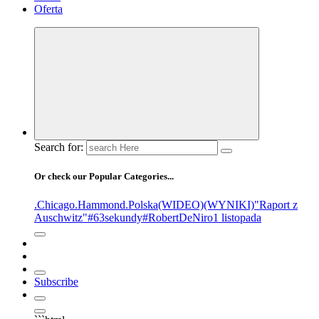
Oferta
Search for:
Or check our Popular Categories...
.Chicago
.Hammond
.Polska
(WIDEO)
(WYNIKI)
"Raport z
Auschwitz"
#63sekundy
#RobertDeNiro
1 listopada
Subscribe