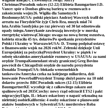
wagonie kolejki CTA
Wesołych Świąt! Merry
Christmas!
Poradnik sukces (12-22) Elżbieta Baumgartner
J.D.
Vance: spór o Donbas główną barierą w rozmowach o
zakończeniu wojny
26. Wigilia dla Samotnych i
Bezdomnych
USA: polski pięściarz Andrzej Wawrzyk trafił do
aresztu na Florydzie
Nie żyje Chris Rea, muzyk miał 74
lata.
Arabia Saudyjska po raz pierwszy od 30 lat odnotowała
opady śniegu.
Amerykanie zawieszają inwestycje w morską
energetykę wiatrową
Chicago: uwaga na nową formę oszustwa,
kobieta straciła 45 tys. dolarów
Po spotkaniu prezydentów
Polski i Ukrainy w Warszawie
USA: D. Trump podpisał ustawę
o finansowaniu wojsk na 2026 rok
W. Zełenski dziękuje Unii
Europejskiej za pożyczkę
Prezydent Ukrainy: w piątek i w
sobotę ukraińsko-amerykańskie rozmowy w USA
USA: za nami
orędzie Trumpa
Komendant straży granicznej Greg Bovino
powrócił do Chicago
Dziś orędzie do narodu prezydenta
Donalda Trumpa
USA: blokada wenezuelskich
tankowców
Ameryka czeka na kolejnego miliardera, dziś
losowanie Powerball
Prezydent Trump złożył pozew na 10 mld
dolarów przeciw BBC
Poradnik sukces (12-15) Elżbieta
Baumgartner
KE wycofuje się z całkowitego zakazu aut
spalinowych od 2035
Czechy: nowy rząd odrzucił ETS2 i pakt
migracyjny
Elgin, IL: lekarz oskarżony o napaść seksualną na
nieletniej osobie
Kalifornia: 4 osoby oskarżone o planowanie
ataków bombowych w Sylwestra
USA: morderstwo Roba