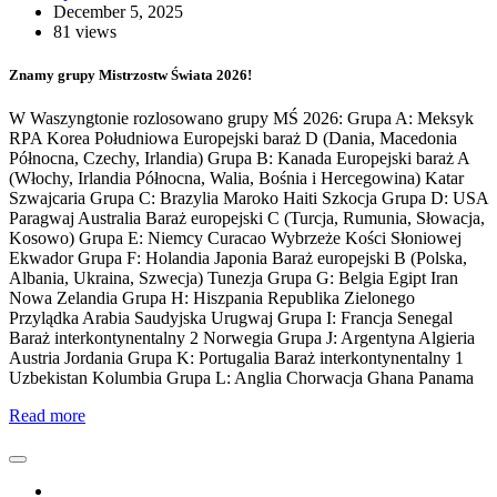
December 5, 2025
81 views
Znamy grupy Mistrzostw Świata 2026!
W Waszyngtonie rozlosowano grupy MŚ 2026: Grupa A: Meksyk
RPA Korea Południowa Europejski baraż D (Dania, Macedonia
Północna, Czechy, Irlandia) Grupa B: Kanada Europejski baraż A
(Włochy, Irlandia Północna, Walia, Bośnia i Hercegowina) Katar
Szwajcaria Grupa C: Brazylia Maroko Haiti Szkocja Grupa D: USA
Paragwaj Australia Baraż europejski C (Turcja, Rumunia, Słowacja,
Kosowo) Grupa E: Niemcy Curacao Wybrzeże Kości Słoniowej
Ekwador Grupa F: Holandia Japonia Baraż europejski B (Polska,
Albania, Ukraina, Szwecja) Tunezja Grupa G: Belgia Egipt Iran
Nowa Zelandia Grupa H: Hiszpania Republika Zielonego
Przylądka Arabia Saudyjska Urugwaj Grupa I: Francja Senegal
Baraż interkontynentalny 2 Norwegia Grupa J: Argentyna Algieria
Austria Jordania Grupa K: Portugalia Baraż interkontynentalny 1
Uzbekistan Kolumbia Grupa L: Anglia Chorwacja Ghana Panama
Read more