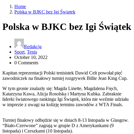
Home
Polska w BJKC bez Igi Świątek
Polska w BJKC bez Igi Świątek
Redakcja
Sport
,
Tenis
October 10, 2022
0 Comments
Kapitan reprezentacji Polski tenisistek Dawid Celt powołał pięć
zawodniczek na finałowy turniej rozgrywek Billie Jean King Cup.
W tym gronie znalazły się: Magda Linette, Magdalena Fręch,
Katarzyna Kawa, Alicja Rosolska i Martyna Kubka. Zabraknie
liderki światowego rankingu Igi Świątek, która nie weźmie udziału
w imprezie z uwagi na kolizję terminu zawodów z WTA Finals.
Turniej finałowy odbędzie się w dniach 8-13 listopada w Glasgow.
“Biało-Czerwone” zagrają w grupie D z Amerykankami (9
listopada) i Czeszkami (10 listopada).