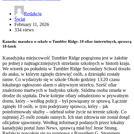
Redakcja
Świat
February 11, 2026
334 views
Kanada: masakra w szkole w Tumbler Ridge. 10 ofiar śmiertelnych, sprawcą
18-latek
Kanadyjska miejscowość Tumbler Ridge pogrążona jest w żałobie
po jednej z najtragiczniejszych strzelanin szkolnych w historii kraju.
We wtorek po południu w Tumbler Ridge Secondary School doszło
do ataku, w którym zginęło dziewięć osób, a dziesiątki zostały
ranne. Co wydarzyło się w szkole Około godziny 13:20 czasu
lokalnego ogłoszono alarm o aktywnym strzelcu. Sześć ofiar
znaleziono martwych w budynku szkoły. Siódma osoba zmarła w
drodze do szpitala. Dwie kolejne ofiary odnaleziono w prywatnym
domu, który – według policji – był powiązany ze sprawą. Łącznie
zginęło 10 osób, w tym podejrzany sprawca, który – jak
poinformowały służby – odebrał sobie życie na terenie szkoły. Co
najmniej 25 osób zostało rannych. Ich stan zdrowia nie został dotąd
oficjalnie ujawniony. Według informacji podanych przez lokalny
kanadyjski portal Juno News, sprawcą miał być Jesse Strang.
Redakcja powołuje się na rozmowę z Russellem G. Strangiem,