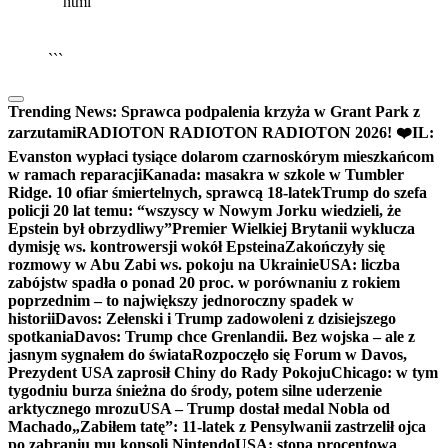
```html
▶
Kliknij PLAY, aby słuchać
🔈
🔊
```
Trending News:
Sprawca podpalenia krzyża w Grant Park z
zarzutami
RADIOTON RADIOTON RADIOTON 2026! ❤️
IL:
Evanston wypłaci tysiące dolarom czarnoskórym mieszkańcom
w ramach reparacji
Kanada: masakra w szkole w Tumbler
Ridge. 10 ofiar śmiertelnych, sprawcą 18-latek
Trump do szefa
policji 20 lat temu: “wszyscy w Nowym Jorku wiedzieli, że
Epstein był obrzydliwy”
Premier Wielkiej Brytanii wyklucza
dymisję ws. kontrowersji wokół Epsteina
Zakończyły się
rozmowy w Abu Zabi ws. pokoju na Ukrainie
USA: liczba
zabójstw spadła o ponad 20 proc. w porównaniu z rokiem
poprzednim – to największy jednoroczny spadek w
historii
Davos: Zełenski i Trump zadowoleni z dzisiejszego
spotkania
Davos: Trump chce Grenlandii. Bez wojska – ale z
jasnym sygnałem do świata
Rozpoczęło się Forum w Davos,
Prezydent USA zaprosił Chiny do Rady Pokoju
Chicago: w tym
tygodniu burza śnieżna do środy, potem silne uderzenie
arktycznego mrozu
USA – Trump dostał medal Nobla od
Machado
„Zabiłem tatę”: 11-latek z Pensylwanii zastrzelił ojca
po zabraniu mu konsoli Nintendo
USA: stopa procentowa