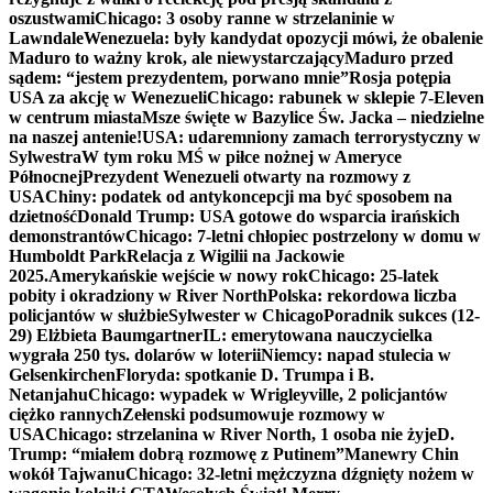
oszustwami
Chicago: 3 osoby ranne w strzelaninie w
Lawndale
Wenezuela: były kandydat opozycji mówi, że obalenie
Maduro to ważny krok, ale niewystarczający
Maduro przed
sądem: “jestem prezydentem, porwano mnie”
Rosja potępia
USA za akcję w Wenezueli
Chicago: rabunek w sklepie 7-Eleven
w centrum miasta
Msze święte w Bazylice Św. Jacka – niedzielne
na naszej antenie!
USA: udaremniony zamach terrorystyczny w
Sylwestra
W tym roku MŚ w piłce nożnej w Ameryce
Północnej
Prezydent Wenezueli otwarty na rozmowy z
USA
Chiny: podatek od antykoncepcji ma być sposobem na
dzietność
Donald Trump: USA gotowe do wsparcia irańskich
demonstrantów
Chicago: 7-letni chłopiec postrzelony w domu w
Humboldt Park
Relacja z Wigilii na Jackowie
2025.
Amerykańskie wejście w nowy rok
Chicago: 25-latek
pobity i okradziony w River North
Polska: rekordowa liczba
policjantów w służbie
Sylwester w Chicago
Poradnik sukces (12-
29) Elżbieta Baumgartner
IL: emerytowana nauczycielka
wygrała 250 tys. dolarów w loterii
Niemcy: napad stulecia w
Gelsenkirchen
Floryda: spotkanie D. Trumpa i B.
Netanjahu
Chicago: wypadek w Wrigleyville, 2 policjantów
ciężko rannych
Zełenski podsumowuje rozmowy w
USA
Chicago: strzelanina w River North, 1 osoba nie żyje
D.
Trump: “miałem dobrą rozmowę z Putinem”
Manewry Chin
wokół Tajwanu
Chicago: 32-letni mężczyzna dźgnięty nożem w