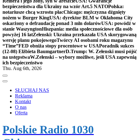
Reinera i jego żony, syn w areszcie
USA: Gwarancje
bezpieczeństwa dla Ukrainy na wzór Art.5 NATO
Polska:
notariusze chcą wzrostu płac
Chicago: mężczyzna dźgnięty
nożem w Burger King
USA: dyrektor BLM w Oklahoma City
oskarżony o defraudację ponad 3 mln dolarów
USA: powódź w
stanie Waszyngton
Hiszpania: media społecznościowe dla osób
powyżej 16 lat
Zełenski: Ukraina przekazała USA skorygowaną
wersję planu pokojowego
Twórcy AI osobami roku magazynu
“Time”
FED obniża stopy procentowe w USA
Poradnik sukces
(12-08) Elżbieta Baumgartner
D.Trump: W. Zełenski musi pójść
na ustępstwa
W.Zełenski – wybory możliwe, jeśli USA zapewnią
ich bezpieczeństwo
Thu. Aug 6th, 2026
SŁUCHAJ NAS
Reklama
Kontakt
O nas
Oferta
Polskie Radio 1030