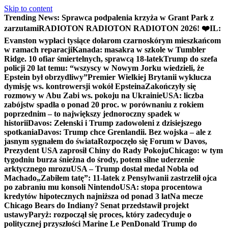
Skip to content
Trending News:
Sprawca podpalenia krzyża w Grant Park z
zarzutami
RADIOTON RADIOTON RADIOTON 2026! ❤️
IL:
Evanston wypłaci tysiące dolarom czarnoskórym mieszkańcom
w ramach reparacji
Kanada: masakra w szkole w Tumbler
Ridge. 10 ofiar śmiertelnych, sprawcą 18-latek
Trump do szefa
policji 20 lat temu: “wszyscy w Nowym Jorku wiedzieli, że
Epstein był obrzydliwy”
Premier Wielkiej Brytanii wyklucza
dymisję ws. kontrowersji wokół Epsteina
Zakończyły się
rozmowy w Abu Zabi ws. pokoju na Ukrainie
USA: liczba
zabójstw spadła o ponad 20 proc. w porównaniu z rokiem
poprzednim – to największy jednoroczny spadek w
historii
Davos: Zełenski i Trump zadowoleni z dzisiejszego
spotkania
Davos: Trump chce Grenlandii. Bez wojska – ale z
jasnym sygnałem do świata
Rozpoczęło się Forum w Davos,
Prezydent USA zaprosił Chiny do Rady Pokoju
Chicago: w tym
tygodniu burza śnieżna do środy, potem silne uderzenie
arktycznego mrozu
USA – Trump dostał medal Nobla od
Machado
„Zabiłem tatę”: 11-latek z Pensylwanii zastrzelił ojca
po zabraniu mu konsoli Nintendo
USA: stopa procentowa
kredytów hipotecznych najniższa od ponad 3 lat
Na mecze
Chicago Bears do Indiany? Senat przedstawił projekt
ustawy
Paryż: rozpoczął się proces, który zadecyduje o
politycznej przyszłości Marine Le Pen
Donald Trump do