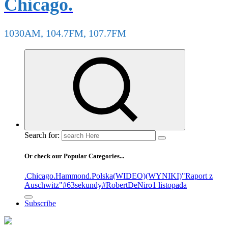
Chicago.
1030AM, 104.7FM, 107.7FM
Search for:
Or check our Popular Categories...
.Chicago
.Hammond
.Polska
(WIDEO)
(WYNIKI)
"Raport z
Auschwitz"
#63sekundy
#RobertDeNiro
1 listopada
Subscribe