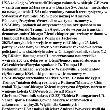
USA za akcję w Wenezueli
Chicago: rabunek w sklepie 7-Eleven
w centrum miasta
Msze święte w Bazylice Św. Jacka – niedzielne
na naszej antenie!
USA: udaremniony zamach terrorystyczny w
Sylwestra
W tym roku MŚ w piłce nożnej w Ameryce
Północnej
Prezydent Wenezueli otwarty na rozmowy z
USA
Chiny: podatek od antykoncepcji ma być sposobem na
dzietność
Donald Trump: USA gotowe do wsparcia irańskich
demonstrantów
Chicago: 7-letni chłopiec postrzelony w domu w
Humboldt Park
Relacja z Wigilii na Jackowie
2025.
Amerykańskie wejście w nowy rok
Chicago: 25-latek
pobity i okradziony w River North
Polska: rekordowa liczba
policjantów w służbie
Sylwester w Chicago
Poradnik sukces (12-
29) Elżbieta Baumgartner
IL: emerytowana nauczycielka
wygrała 250 tys. dolarów w loterii
Niemcy: napad stulecia w
Gelsenkirchen
Floryda: spotkanie D. Trumpa i B.
Netanjahu
Chicago: wypadek w Wrigleyville, 2 policjantów
ciężko rannych
Zełenski podsumowuje rozmowy w
USA
Chicago: strzelanina w River North, 1 osoba nie żyje
D.
Trump: “miałem dobrą rozmowę z Putinem”
Manewry Chin
wokół Tajwanu
Chicago: 32-letni mężczyzna dźgnięty nożem w
wagonie kolejki CTA
Wesołych Świąt! Merry
Christmas!
Poradnik sukces (12-22) Elżbieta Baumgartner
J.D.
Vance: spór o Donbas główną barierą w rozmowach o
zakończeniu wojny
26. Wigilia dla Samotnych i
Bezdomnych
USA: polski pięściarz Andrzej Wawrzyk trafił do