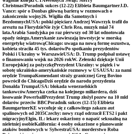
wagonie kolejki CTA
Wesołych Świąt! Merry
Christmas!
Poradnik sukces (12-22) Elżbieta Baumgartner
J.D.
Vance: spór o Donbas główną barierą w rozmowach o
zakończeniu wojny
26. Wigilia dla Samotnych i
Bezdomnych
USA: polski pięściarz Andrzej Wawrzyk trafił do
aresztu na Florydzie
Nie żyje Chris Rea, muzyk miał 74
lata.
Arabia Saudyjska po raz pierwszy od 30 lat odnotowała
opady śniegu.
Amerykanie zawieszają inwestycje w morską
energetykę wiatrową
Chicago: uwaga na nową formę oszustwa,
kobieta straciła 45 tys. dolarów
Po spotkaniu prezydentów
Polski i Ukrainy w Warszawie
USA: D. Trump podpisał ustawę
o finansowaniu wojsk na 2026 rok
W. Zełenski dziękuje Unii
Europejskiej za pożyczkę
Prezydent Ukrainy: w piątek i w
sobotę ukraińsko-amerykańskie rozmowy w USA
USA: za nami
orędzie Trumpa
Komendant straży granicznej Greg Bovino
powrócił do Chicago
Dziś orędzie do narodu prezydenta
Donalda Trumpa
USA: blokada wenezuelskich
tankowców
Ameryka czeka na kolejnego miliardera, dziś
losowanie Powerball
Prezydent Trump złożył pozew na 10 mld
dolarów przeciw BBC
Poradnik sukces (12-15) Elżbieta
Baumgartner
KE wycofuje się z całkowitego zakazu aut
spalinowych od 2035
Czechy: nowy rząd odrzucił ETS2 i pakt
migracyjny
Elgin, IL: lekarz oskarżony o napaść seksualną na
nieletniej osobie
Kalifornia: 4 osoby oskarżone o planowanie
ataków bombowych w Sylwestra
USA: morderstwo Roba