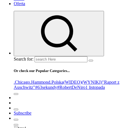
Oferta
Search for:
Or check our Popular Categories...
.Chicago
.Hammond
.Polska
(WIDEO)
(WYNIKI)
"Raport z
Auschwitz"
#63sekundy
#RobertDeNiro
1 listopada
Subscribe