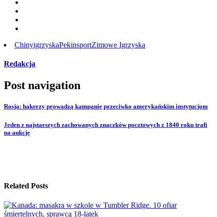
Chiny
igrzyska
Pekin
sport
Zimowe Igrzyska
Redakcja
Post navigation
Rosja: hakerzy prowadzą kampanię przeciwko amerykańskim instytucjom
Jeden z najstarszych zachowanych znaczków pocztowych z 1840 roku trafi
na aukcję
Related Posts