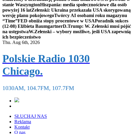
stanie Waszyngton
Hiszpania: media społecznościowe dla osób
powyżej 16 lat
Zełenski: Ukraina przekazała USA skorygowaną
wersję planu pokojowego
Twórcy AI osobami roku magazynu
“Time”
FED obniża stopy procentowe w USA
Poradnik sukces
(12-08) Elżbieta Baumgartner
D.Trump: W. Zełenski musi pójść
na ustępstwa
W.Zełenski – wybory możliwe, jeśli USA zapewnią
ich bezpieczeństwo
Thu. Aug 6th, 2026
Polskie Radio 1030
Chicago.
1030AM, 104.7FM, 107.7FM
SŁUCHAJ NAS
Reklama
Kontakt
O nas