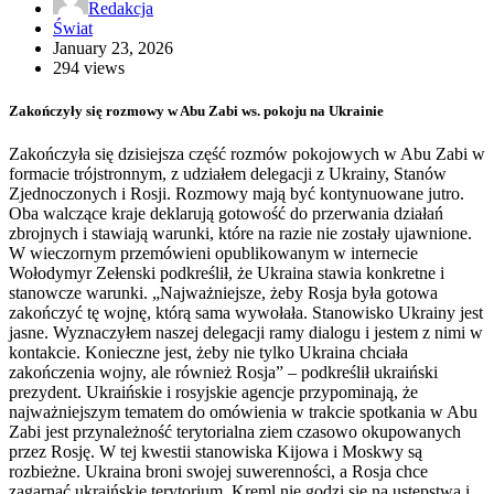
Redakcja
Świat
January 23, 2026
294 views
Zakończyły się rozmowy w Abu Zabi ws. pokoju na Ukrainie
Zakończyła się dzisiejsza część rozmów pokojowych w Abu Zabi w
formacie trójstronnym, z udziałem delegacji z Ukrainy, Stanów
Zjednoczonych i Rosji. Rozmowy mają być kontynuowane jutro.
Oba walczące kraje deklarują gotowość do przerwania działań
zbrojnych i stawiają warunki, które na razie nie zostały ujawnione.
W wieczornym przemówieni opublikowanym w internecie
Wołodymyr Zełenski podkreślił, że Ukraina stawia konkretne i
stanowcze warunki. „Najważniejsze, żeby Rosja była gotowa
zakończyć tę wojnę, którą sama wywołała. Stanowisko Ukrainy jest
jasne. Wyznaczyłem naszej delegacji ramy dialogu i jestem z nimi w
kontakcie. Konieczne jest, żeby nie tylko Ukraina chciała
zakończenia wojny, ale również Rosja” – podkreślił ukraiński
prezydent. Ukraińskie i rosyjskie agencje przypominają, że
najważniejszym tematem do omówienia w trakcie spotkania w Abu
Zabi jest przynależność terytorialna ziem czasowo okupowanych
przez Rosję. W tej kwestii stanowiska Kijowa i Moskwy są
rozbieżne. Ukraina broni swojej suwerenności, a Rosja chce
zagarnąć ukraińskie terytorium. Kreml nie godzi się na ustępstwa i