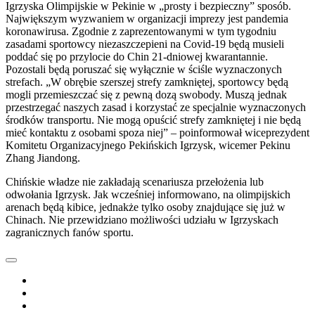
Igrzyska Olimpijskie w Pekinie w „prosty i bezpieczny” sposób.
Największym wyzwaniem w organizacji imprezy jest pandemia
koronawirusa. Zgodnie z zaprezentowanymi w tym tygodniu
zasadami sportowcy niezaszczepieni na Covid-19 będą musieli
poddać się po przylocie do Chin 21-dniowej kwarantannie.
Pozostali będą poruszać się wyłącznie w ściśle wyznaczonych
strefach. „W obrębie szerszej strefy zamkniętej, sportowcy będą
mogli przemieszczać się z pewną dozą swobody. Muszą jednak
przestrzegać naszych zasad i korzystać ze specjalnie wyznaczonych
środków transportu. Nie mogą opuścić strefy zamkniętej i nie będą
mieć kontaktu z osobami spoza niej” – poinformował wiceprezydent
Komitetu Organizacyjnego Pekińskich Igrzysk, wicemer Pekinu
Zhang Jiandong.
Chińskie władze nie zakładają scenariusza przełożenia lub
odwołania Igrzysk. Jak wcześniej informowano, na olimpijskich
arenach będą kibice, jednakże tylko osoby znajdujące się już w
Chinach. Nie przewidziano możliwości udziału w Igrzyskach
zagranicznych fanów sportu.