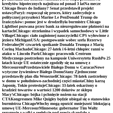
kredytów hipotecznych najniższa od ponad 3 lat
Na mecze
Chicago Bears do Indiany? Senat przedstawił projekt
ustawy
Paryż: rozpoczął się proces, który zadecyduje o
politycznej przyszłości Marine Le Pen
Donald Trump do
Irańczyków: pomoc jest w drodze
Była burmistrz Chicago
Lightfoot pozwana przez bank za nieuregulowane płatności na
kartach
Chicago: strzelanina i wypadek samochodowy w Little
Village
Chicago: ciało zaginionej nauczycielki CPS wyłowione z
jeziora Michigan
USA: postępowanie wobec szefa Rezerwy
Federalnej
W czwartek spotkanie Donalda Trumpa z Maríą
Coriną Machado
Chicago: 27-latek i 6-letni chłopiec ranni w
ataku w Lincoln Park
Chicago: pracownik Centrum
Medycznego postrzelony na kampusie Uniwersytetu Rush
Po 25
latach kraje UE ostatecznie zgodziły się na umowę z
Mercosurem
Przedstawiciele Białego Domu w Caracas
Nowe
wytyczne żywieniowe Białego Domu
Stany Zjednoczone
przedstawiły plan dla Wenezueli
Chicago: 78-latek zastrzelony
w domu w południowo-zachodniej części miasta
Chiny karzą
Japonię, Tokio protestuje
Chicago: 33-latek oskarżony o
kradzież towarów o wartości 1200 dolarów ze sklepu
Macy’s
Chicago: bójka i pchnięcie nożem na stacji
CTA
Kongresmen Mike Quigley będzie ubiegał się o stanowisko
burmistrza Chicago
Włochy mogą opuścić mniejszość blokującą
umowę UE-Mercosur
Minnesota: gubernator Tim Waltz
rezygnuje z walki o reelekcję pod presją skandalu z