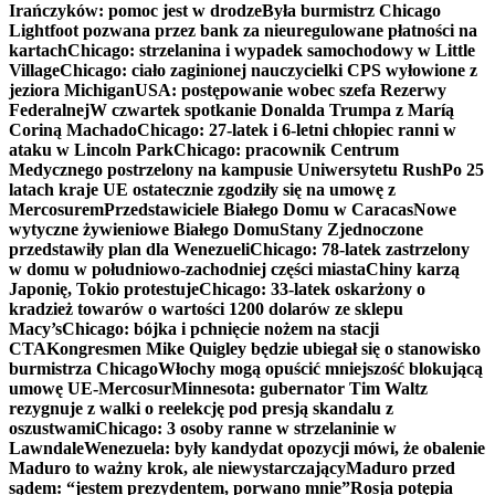
Irańczyków: pomoc jest w drodze
Była burmistrz Chicago
Lightfoot pozwana przez bank za nieuregulowane płatności na
kartach
Chicago: strzelanina i wypadek samochodowy w Little
Village
Chicago: ciało zaginionej nauczycielki CPS wyłowione z
jeziora Michigan
USA: postępowanie wobec szefa Rezerwy
Federalnej
W czwartek spotkanie Donalda Trumpa z Maríą
Coriną Machado
Chicago: 27-latek i 6-letni chłopiec ranni w
ataku w Lincoln Park
Chicago: pracownik Centrum
Medycznego postrzelony na kampusie Uniwersytetu Rush
Po 25
latach kraje UE ostatecznie zgodziły się na umowę z
Mercosurem
Przedstawiciele Białego Domu w Caracas
Nowe
wytyczne żywieniowe Białego Domu
Stany Zjednoczone
przedstawiły plan dla Wenezueli
Chicago: 78-latek zastrzelony
w domu w południowo-zachodniej części miasta
Chiny karzą
Japonię, Tokio protestuje
Chicago: 33-latek oskarżony o
kradzież towarów o wartości 1200 dolarów ze sklepu
Macy’s
Chicago: bójka i pchnięcie nożem na stacji
CTA
Kongresmen Mike Quigley będzie ubiegał się o stanowisko
burmistrza Chicago
Włochy mogą opuścić mniejszość blokującą
umowę UE-Mercosur
Minnesota: gubernator Tim Waltz
rezygnuje z walki o reelekcję pod presją skandalu z
oszustwami
Chicago: 3 osoby ranne w strzelaninie w
Lawndale
Wenezuela: były kandydat opozycji mówi, że obalenie
Maduro to ważny krok, ale niewystarczający
Maduro przed
sądem: “jestem prezydentem, porwano mnie”
Rosja potępia