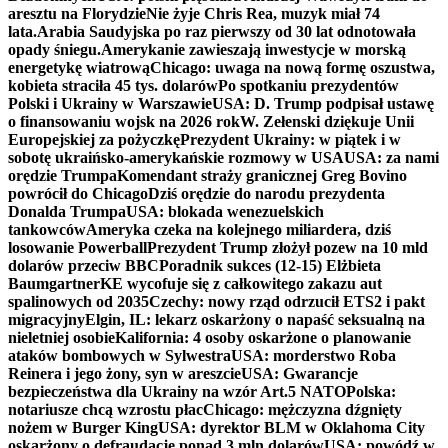
aresztu na Florydzie
Nie żyje Chris Rea, muzyk miał 74
lata.
Arabia Saudyjska po raz pierwszy od 30 lat odnotowała
opady śniegu.
Amerykanie zawieszają inwestycje w morską
energetykę wiatrową
Chicago: uwaga na nową formę oszustwa,
kobieta straciła 45 tys. dolarów
Po spotkaniu prezydentów
Polski i Ukrainy w Warszawie
USA: D. Trump podpisał ustawę
o finansowaniu wojsk na 2026 rok
W. Zełenski dziękuje Unii
Europejskiej za pożyczkę
Prezydent Ukrainy: w piątek i w
sobotę ukraińsko-amerykańskie rozmowy w USA
USA: za nami
orędzie Trumpa
Komendant straży granicznej Greg Bovino
powrócił do Chicago
Dziś orędzie do narodu prezydenta
Donalda Trumpa
USA: blokada wenezuelskich
tankowców
Ameryka czeka na kolejnego miliardera, dziś
losowanie Powerball
Prezydent Trump złożył pozew na 10 mld
dolarów przeciw BBC
Poradnik sukces (12-15) Elżbieta
Baumgartner
KE wycofuje się z całkowitego zakazu aut
spalinowych od 2035
Czechy: nowy rząd odrzucił ETS2 i pakt
migracyjny
Elgin, IL: lekarz oskarżony o napaść seksualną na
nieletniej osobie
Kalifornia: 4 osoby oskarżone o planowanie
ataków bombowych w Sylwestra
USA: morderstwo Roba
Reinera i jego żony, syn w areszcie
USA: Gwarancje
bezpieczeństwa dla Ukrainy na wzór Art.5 NATO
Polska:
notariusze chcą wzrostu płac
Chicago: mężczyzna dźgnięty
nożem w Burger King
USA: dyrektor BLM w Oklahoma City
oskarżony o defraudację ponad 3 mln dolarów
USA: powódź w