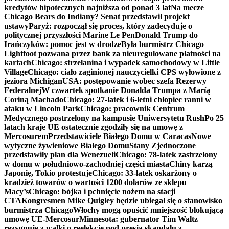
kredytów hipotecznych najniższa od ponad 3 lat
Na mecze
Chicago Bears do Indiany? Senat przedstawił projekt
ustawy
Paryż: rozpoczął się proces, który zadecyduje o
politycznej przyszłości Marine Le Pen
Donald Trump do
Irańczyków: pomoc jest w drodze
Była burmistrz Chicago
Lightfoot pozwana przez bank za nieuregulowane płatności na
kartach
Chicago: strzelanina i wypadek samochodowy w Little
Village
Chicago: ciało zaginionej nauczycielki CPS wyłowione z
jeziora Michigan
USA: postępowanie wobec szefa Rezerwy
Federalnej
W czwartek spotkanie Donalda Trumpa z Maríą
Coriną Machado
Chicago: 27-latek i 6-letni chłopiec ranni w
ataku w Lincoln Park
Chicago: pracownik Centrum
Medycznego postrzelony na kampusie Uniwersytetu Rush
Po 25
latach kraje UE ostatecznie zgodziły się na umowę z
Mercosurem
Przedstawiciele Białego Domu w Caracas
Nowe
wytyczne żywieniowe Białego Domu
Stany Zjednoczone
przedstawiły plan dla Wenezueli
Chicago: 78-latek zastrzelony
w domu w południowo-zachodniej części miasta
Chiny karzą
Japonię, Tokio protestuje
Chicago: 33-latek oskarżony o
kradzież towarów o wartości 1200 dolarów ze sklepu
Macy’s
Chicago: bójka i pchnięcie nożem na stacji
CTA
Kongresmen Mike Quigley będzie ubiegał się o stanowisko
burmistrza Chicago
Włochy mogą opuścić mniejszość blokującą
umowę UE-Mercosur
Minnesota: gubernator Tim Waltz
rezygnuje z walki o reelekcję pod presją skandalu z