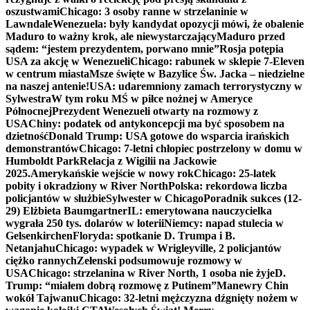
oszustwami
Chicago: 3 osoby ranne w strzelaninie w
Lawndale
Wenezuela: były kandydat opozycji mówi, że obalenie
Maduro to ważny krok, ale niewystarczający
Maduro przed
sądem: “jestem prezydentem, porwano mnie”
Rosja potępia
USA za akcję w Wenezueli
Chicago: rabunek w sklepie 7-Eleven
w centrum miasta
Msze święte w Bazylice Św. Jacka – niedzielne
na naszej antenie!
USA: udaremniony zamach terrorystyczny w
Sylwestra
W tym roku MŚ w piłce nożnej w Ameryce
Północnej
Prezydent Wenezueli otwarty na rozmowy z
USA
Chiny: podatek od antykoncepcji ma być sposobem na
dzietność
Donald Trump: USA gotowe do wsparcia irańskich
demonstrantów
Chicago: 7-letni chłopiec postrzelony w domu w
Humboldt Park
Relacja z Wigilii na Jackowie
2025.
Amerykańskie wejście w nowy rok
Chicago: 25-latek
pobity i okradziony w River North
Polska: rekordowa liczba
policjantów w służbie
Sylwester w Chicago
Poradnik sukces (12-
29) Elżbieta Baumgartner
IL: emerytowana nauczycielka
wygrała 250 tys. dolarów w loterii
Niemcy: napad stulecia w
Gelsenkirchen
Floryda: spotkanie D. Trumpa i B.
Netanjahu
Chicago: wypadek w Wrigleyville, 2 policjantów
ciężko rannych
Zełenski podsumowuje rozmowy w
USA
Chicago: strzelanina w River North, 1 osoba nie żyje
D.
Trump: “miałem dobrą rozmowę z Putinem”
Manewry Chin
wokół Tajwanu
Chicago: 32-letni mężczyzna dźgnięty nożem w