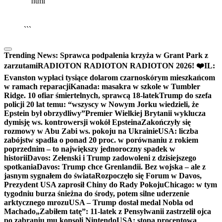
```html
▶
Kliknij PLAY, aby słuchać
🔈
🔊
```
Trending News:
Sprawca podpalenia krzyża w Grant Park z
zarzutami
RADIOTON RADIOTON RADIOTON 2026! ❤️
IL:
Evanston wypłaci tysiące dolarom czarnoskórym mieszkańcom
w ramach reparacji
Kanada: masakra w szkole w Tumbler
Ridge. 10 ofiar śmiertelnych, sprawcą 18-latek
Trump do szefa
policji 20 lat temu: “wszyscy w Nowym Jorku wiedzieli, że
Epstein był obrzydliwy”
Premier Wielkiej Brytanii wyklucza
dymisję ws. kontrowersji wokół Epsteina
Zakończyły się
rozmowy w Abu Zabi ws. pokoju na Ukrainie
USA: liczba
zabójstw spadła o ponad 20 proc. w porównaniu z rokiem
poprzednim – to największy jednoroczny spadek w
historii
Davos: Zełenski i Trump zadowoleni z dzisiejszego
spotkania
Davos: Trump chce Grenlandii. Bez wojska – ale z
jasnym sygnałem do świata
Rozpoczęło się Forum w Davos,
Prezydent USA zaprosił Chiny do Rady Pokoju
Chicago: w tym
tygodniu burza śnieżna do środy, potem silne uderzenie
arktycznego mrozu
USA – Trump dostał medal Nobla od
Machado
„Zabiłem tatę”: 11-latek z Pensylwanii zastrzelił ojca
po zabraniu mu konsoli Nintendo
USA: stopa procentowa