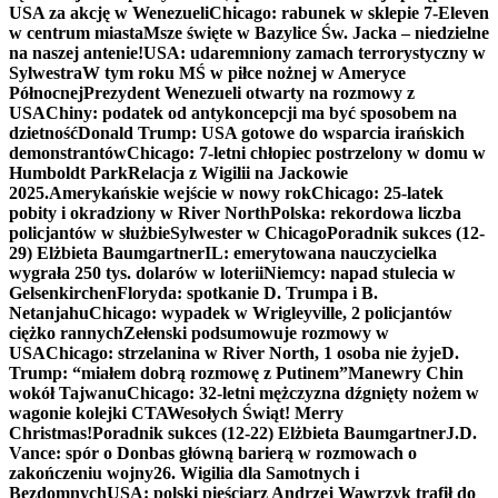
USA za akcję w Wenezueli
Chicago: rabunek w sklepie 7-Eleven
w centrum miasta
Msze święte w Bazylice Św. Jacka – niedzielne
na naszej antenie!
USA: udaremniony zamach terrorystyczny w
Sylwestra
W tym roku MŚ w piłce nożnej w Ameryce
Północnej
Prezydent Wenezueli otwarty na rozmowy z
USA
Chiny: podatek od antykoncepcji ma być sposobem na
dzietność
Donald Trump: USA gotowe do wsparcia irańskich
demonstrantów
Chicago: 7-letni chłopiec postrzelony w domu w
Humboldt Park
Relacja z Wigilii na Jackowie
2025.
Amerykańskie wejście w nowy rok
Chicago: 25-latek
pobity i okradziony w River North
Polska: rekordowa liczba
policjantów w służbie
Sylwester w Chicago
Poradnik sukces (12-
29) Elżbieta Baumgartner
IL: emerytowana nauczycielka
wygrała 250 tys. dolarów w loterii
Niemcy: napad stulecia w
Gelsenkirchen
Floryda: spotkanie D. Trumpa i B.
Netanjahu
Chicago: wypadek w Wrigleyville, 2 policjantów
ciężko rannych
Zełenski podsumowuje rozmowy w
USA
Chicago: strzelanina w River North, 1 osoba nie żyje
D.
Trump: “miałem dobrą rozmowę z Putinem”
Manewry Chin
wokół Tajwanu
Chicago: 32-letni mężczyzna dźgnięty nożem w
wagonie kolejki CTA
Wesołych Świąt! Merry
Christmas!
Poradnik sukces (12-22) Elżbieta Baumgartner
J.D.
Vance: spór o Donbas główną barierą w rozmowach o
zakończeniu wojny
26. Wigilia dla Samotnych i
Bezdomnych
USA: polski pięściarz Andrzej Wawrzyk trafił do