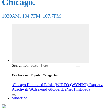
Chicago.
1030AM, 104.7FM, 107.7FM
Search for:
Or check our Popular Categories...
.Chicago
.Hammond
.Polska
(WIDEO)
(WYNIKI)
"Raport z
Auschwitz"
#63sekundy
#RobertDeNiro
1 listopada
Subscribe