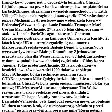
Irańczyków: pomoc jest w drodze
Była burmistrz Chicago
Lightfoot pozwana przez bank za nieuregulowane płatności na
kartach
Chicago: strzelanina i wypadek samochodowy w Little
Village
Chicago: ciało zaginionej nauczycielki CPS wyłowione z
jeziora Michigan
USA: postępowanie wobec szefa Rezerwy
Federalnej
W czwartek spotkanie Donalda Trumpa z Maríą
Coriną Machado
Chicago: 27-latek i 6-letni chłopiec ranni w
ataku w Lincoln Park
Chicago: pracownik Centrum
Medycznego postrzelony na kampusie Uniwersytetu Rush
Po 25
latach kraje UE ostatecznie zgodziły się na umowę z
Mercosurem
Przedstawiciele Białego Domu w Caracas
Nowe
wytyczne żywieniowe Białego Domu
Stany Zjednoczone
przedstawiły plan dla Wenezueli
Chicago: 78-latek zastrzelony
w domu w południowo-zachodniej części miasta
Chiny karzą
Japonię, Tokio protestuje
Chicago: 33-latek oskarżony o
kradzież towarów o wartości 1200 dolarów ze sklepu
Macy’s
Chicago: bójka i pchnięcie nożem na stacji
CTA
Kongresmen Mike Quigley będzie ubiegał się o stanowisko
burmistrza Chicago
Włochy mogą opuścić mniejszość blokującą
umowę UE-Mercosur
Minnesota: gubernator Tim Waltz
rezygnuje z walki o reelekcję pod presją skandalu z
oszustwami
Chicago: 3 osoby ranne w strzelaninie w
Lawndale
Wenezuela: były kandydat opozycji mówi, że obalenie
Maduro to ważny krok, ale niewystarczający
Maduro przed
sądem: “jestem prezydentem, porwano mnie”
Rosja potępia