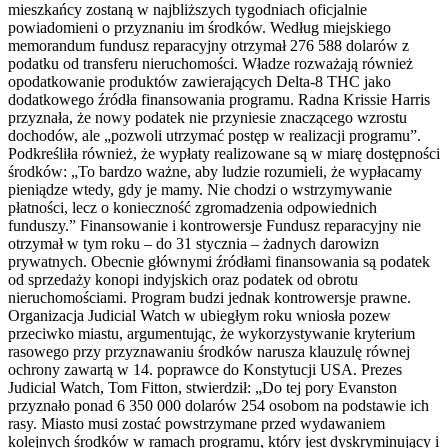
mieszkańcy zostaną w najbliższych tygodniach oficjalnie
powiadomieni o przyznaniu im środków. Według miejskiego
memorandum fundusz reparacyjny otrzymał 276 588 dolarów z
podatku od transferu nieruchomości. Władze rozważają również
opodatkowanie produktów zawierających Delta-8 THC jako
dodatkowego źródła finansowania programu. Radna Krissie Harris
przyznała, że nowy podatek nie przyniesie znaczącego wzrostu
dochodów, ale „pozwoli utrzymać postęp w realizacji programu”.
Podkreśliła również, że wypłaty realizowane są w miarę dostępności
środków: „To bardzo ważne, aby ludzie rozumieli, że wypłacamy
pieniądze wtedy, gdy je mamy. Nie chodzi o wstrzymywanie
płatności, lecz o konieczność zgromadzenia odpowiednich
funduszy.” Finansowanie i kontrowersje Fundusz reparacyjny nie
otrzymał w tym roku – do 31 stycznia – żadnych darowizn
prywatnych. Obecnie głównymi źródłami finansowania są podatek
od sprzedaży konopi indyjskich oraz podatek od obrotu
nieruchomościami. Program budzi jednak kontrowersje prawne.
Organizacja Judicial Watch w ubiegłym roku wniosła pozew
przeciwko miastu, argumentując, że wykorzystywanie kryterium
rasowego przy przyznawaniu środków narusza klauzulę równej
ochrony zawartą w 14. poprawce do Konstytucji USA. Prezes
Judicial Watch, Tom Fitton, stwierdził: „Do tej pory Evanston
przyznało ponad 6 350 000 dolarów 254 osobom na podstawie ich
rasy. Miasto musi zostać powstrzymane przed wydawaniem
kolejnych środków w ramach programu, który jest dyskryminujący i