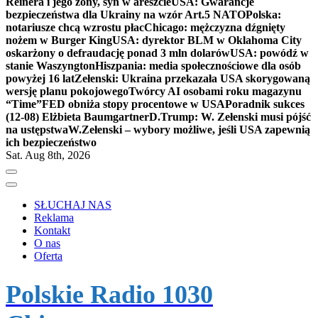
Reinera i jego żony, syn w areszcie
USA: Gwarancje
bezpieczeństwa dla Ukrainy na wzór Art.5 NATO
Polska:
notariusze chcą wzrostu płac
Chicago: mężczyzna dźgnięty
nożem w Burger King
USA: dyrektor BLM w Oklahoma City
oskarżony o defraudację ponad 3 mln dolarów
USA: powódź w
stanie Waszyngton
Hiszpania: media społecznościowe dla osób
powyżej 16 lat
Zełenski: Ukraina przekazała USA skorygowaną
wersję planu pokojowego
Twórcy AI osobami roku magazynu
“Time”
FED obniża stopy procentowe w USA
Poradnik sukces
(12-08) Elżbieta Baumgartner
D.Trump: W. Zełenski musi pójść
na ustępstwa
W.Zełenski – wybory możliwe, jeśli USA zapewnią
ich bezpieczeństwo
Sat. Aug 8th, 2026
SŁUCHAJ NAS
Reklama
Kontakt
O nas
Oferta
Polskie Radio 1030