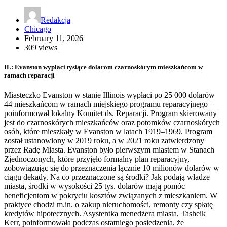
Redakcja
Chicago
February 11, 2026
309 views
IL: Evanston wypłaci tysiące dolarom czarnoskórym mieszkańcom w
ramach reparacji
Miasteczko Evanston w stanie Illinois wypłaci po 25 000 dolarów
44 mieszkańcom w ramach miejskiego programu reparacyjnego –
poinformował lokalny Komitet ds. Reparacji. Program skierowany
jest do czarnoskórych mieszkańców oraz potomków czarnoskórych
osób, które mieszkały w Evanston w latach 1919–1969. Program
został ustanowiony w 2019 roku, a w 2021 roku zatwierdzony
przez Radę Miasta. Evanston było pierwszym miastem w Stanach
Zjednoczonych, które przyjęło formalny plan reparacyjny,
zobowiązując się do przeznaczenia łącznie 10 milionów dolarów w
ciągu dekady. Na co przeznaczone są środki? Jak podają władze
miasta, środki w wysokości 25 tys. dolarów mają pomóc
beneficjentom w pokryciu kosztów związanych z mieszkaniem. W
praktyce chodzi m.in. o zakup nieruchomości, remonty czy spłatę
kredytów hipotecznych. Asystentka menedżera miasta, Tasheik
Kerr, poinformowała podczas ostatniego posiedzenia, że