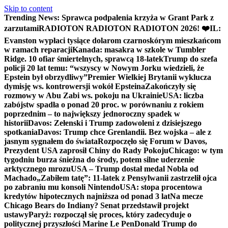
Skip to content
Trending News:
Sprawca podpalenia krzyża w Grant Park z
zarzutami
RADIOTON RADIOTON RADIOTON 2026! ❤️
IL:
Evanston wypłaci tysiące dolarom czarnoskórym mieszkańcom
w ramach reparacji
Kanada: masakra w szkole w Tumbler
Ridge. 10 ofiar śmiertelnych, sprawcą 18-latek
Trump do szefa
policji 20 lat temu: “wszyscy w Nowym Jorku wiedzieli, że
Epstein był obrzydliwy”
Premier Wielkiej Brytanii wyklucza
dymisję ws. kontrowersji wokół Epsteina
Zakończyły się
rozmowy w Abu Zabi ws. pokoju na Ukrainie
USA: liczba
zabójstw spadła o ponad 20 proc. w porównaniu z rokiem
poprzednim – to największy jednoroczny spadek w
historii
Davos: Zełenski i Trump zadowoleni z dzisiejszego
spotkania
Davos: Trump chce Grenlandii. Bez wojska – ale z
jasnym sygnałem do świata
Rozpoczęło się Forum w Davos,
Prezydent USA zaprosił Chiny do Rady Pokoju
Chicago: w tym
tygodniu burza śnieżna do środy, potem silne uderzenie
arktycznego mrozu
USA – Trump dostał medal Nobla od
Machado
„Zabiłem tatę”: 11-latek z Pensylwanii zastrzelił ojca
po zabraniu mu konsoli Nintendo
USA: stopa procentowa
kredytów hipotecznych najniższa od ponad 3 lat
Na mecze
Chicago Bears do Indiany? Senat przedstawił projekt
ustawy
Paryż: rozpoczął się proces, który zadecyduje o
politycznej przyszłości Marine Le Pen
Donald Trump do