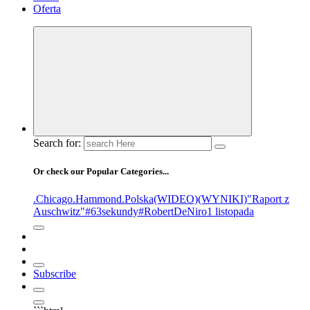
Oferta
Search for:
Or check our Popular Categories...
.Chicago
.Hammond
.Polska
(WIDEO)
(WYNIKI)
"Raport z
Auschwitz"
#63sekundy
#RobertDeNiro
1 listopada
Subscribe