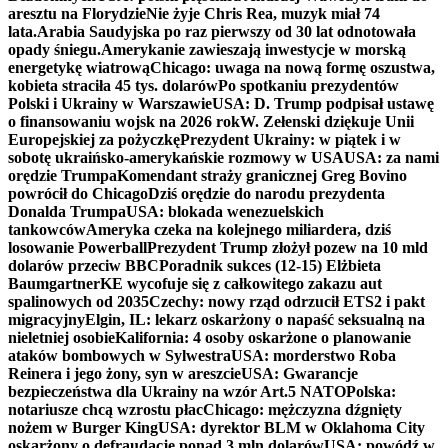
aresztu na Florydzie
Nie żyje Chris Rea, muzyk miał 74
lata.
Arabia Saudyjska po raz pierwszy od 30 lat odnotowała
opady śniegu.
Amerykanie zawieszają inwestycje w morską
energetykę wiatrową
Chicago: uwaga na nową formę oszustwa,
kobieta straciła 45 tys. dolarów
Po spotkaniu prezydentów
Polski i Ukrainy w Warszawie
USA: D. Trump podpisał ustawę
o finansowaniu wojsk na 2026 rok
W. Zełenski dziękuje Unii
Europejskiej za pożyczkę
Prezydent Ukrainy: w piątek i w
sobotę ukraińsko-amerykańskie rozmowy w USA
USA: za nami
orędzie Trumpa
Komendant straży granicznej Greg Bovino
powrócił do Chicago
Dziś orędzie do narodu prezydenta
Donalda Trumpa
USA: blokada wenezuelskich
tankowców
Ameryka czeka na kolejnego miliardera, dziś
losowanie Powerball
Prezydent Trump złożył pozew na 10 mld
dolarów przeciw BBC
Poradnik sukces (12-15) Elżbieta
Baumgartner
KE wycofuje się z całkowitego zakazu aut
spalinowych od 2035
Czechy: nowy rząd odrzucił ETS2 i pakt
migracyjny
Elgin, IL: lekarz oskarżony o napaść seksualną na
nieletniej osobie
Kalifornia: 4 osoby oskarżone o planowanie
ataków bombowych w Sylwestra
USA: morderstwo Roba
Reinera i jego żony, syn w areszcie
USA: Gwarancje
bezpieczeństwa dla Ukrainy na wzór Art.5 NATO
Polska:
notariusze chcą wzrostu płac
Chicago: mężczyzna dźgnięty
nożem w Burger King
USA: dyrektor BLM w Oklahoma City
oskarżony o defraudację ponad 3 mln dolarów
USA: powódź w