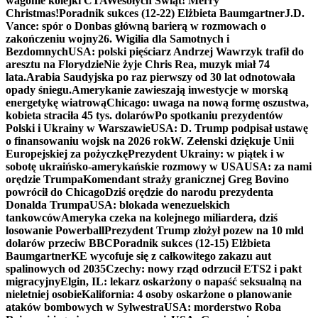
wagonie kolejki CTA
Wesołych Świąt! Merry
Christmas!
Poradnik sukces (12-22) Elżbieta Baumgartner
J.D.
Vance: spór o Donbas główną barierą w rozmowach o
zakończeniu wojny
26. Wigilia dla Samotnych i
Bezdomnych
USA: polski pięściarz Andrzej Wawrzyk trafił do
aresztu na Florydzie
Nie żyje Chris Rea, muzyk miał 74
lata.
Arabia Saudyjska po raz pierwszy od 30 lat odnotowała
opady śniegu.
Amerykanie zawieszają inwestycje w morską
energetykę wiatrową
Chicago: uwaga na nową formę oszustwa,
kobieta straciła 45 tys. dolarów
Po spotkaniu prezydentów
Polski i Ukrainy w Warszawie
USA: D. Trump podpisał ustawę
o finansowaniu wojsk na 2026 rok
W. Zełenski dziękuje Unii
Europejskiej za pożyczkę
Prezydent Ukrainy: w piątek i w
sobotę ukraińsko-amerykańskie rozmowy w USA
USA: za nami
orędzie Trumpa
Komendant straży granicznej Greg Bovino
powrócił do Chicago
Dziś orędzie do narodu prezydenta
Donalda Trumpa
USA: blokada wenezuelskich
tankowców
Ameryka czeka na kolejnego miliardera, dziś
losowanie Powerball
Prezydent Trump złożył pozew na 10 mld
dolarów przeciw BBC
Poradnik sukces (12-15) Elżbieta
Baumgartner
KE wycofuje się z całkowitego zakazu aut
spalinowych od 2035
Czechy: nowy rząd odrzucił ETS2 i pakt
migracyjny
Elgin, IL: lekarz oskarżony o napaść seksualną na
nieletniej osobie
Kalifornia: 4 osoby oskarżone o planowanie
ataków bombowych w Sylwestra
USA: morderstwo Roba