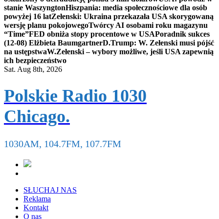
stanie Waszyngton
Hiszpania: media społecznościowe dla osób
powyżej 16 lat
Zełenski: Ukraina przekazała USA skorygowaną
wersję planu pokojowego
Twórcy AI osobami roku magazynu
“Time”
FED obniża stopy procentowe w USA
Poradnik sukces
(12-08) Elżbieta Baumgartner
D.Trump: W. Zełenski musi pójść
na ustępstwa
W.Zełenski – wybory możliwe, jeśli USA zapewnią
ich bezpieczeństwo
Sat. Aug 8th, 2026
Polskie Radio 1030
Chicago.
1030AM, 104.7FM, 107.7FM
SŁUCHAJ NAS
Reklama
Kontakt
O nas