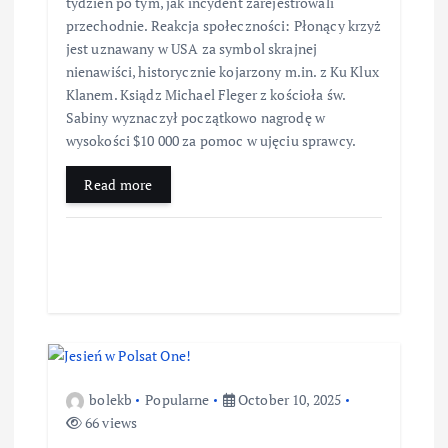
tydzień po tym, jak incydent zarejestrowali
przechodnie. Reakcja społeczności: Płonący krzyż
jest uznawany w USA za symbol skrajnej
nienawiści, historycznie kojarzony m.in. z Ku Klux
Klanem. Ksiądz Michael Fleger z kościoła św.
Sabiny wyznaczył początkowo nagrodę w
wysokości $10 000 za pomoc w ujęciu sprawcy.
Read more
bolekb
Popularne
October 10, 2025
66 views