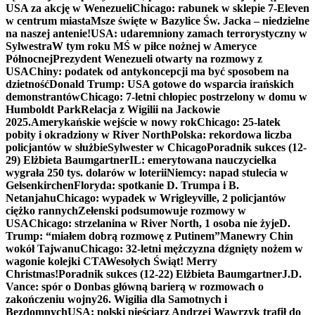
USA za akcję w Wenezueli
Chicago: rabunek w sklepie 7-Eleven
w centrum miasta
Msze święte w Bazylice Św. Jacka – niedzielne
na naszej antenie!
USA: udaremniony zamach terrorystyczny w
Sylwestra
W tym roku MŚ w piłce nożnej w Ameryce
Północnej
Prezydent Wenezueli otwarty na rozmowy z
USA
Chiny: podatek od antykoncepcji ma być sposobem na
dzietność
Donald Trump: USA gotowe do wsparcia irańskich
demonstrantów
Chicago: 7-letni chłopiec postrzelony w domu w
Humboldt Park
Relacja z Wigilii na Jackowie
2025.
Amerykańskie wejście w nowy rok
Chicago: 25-latek
pobity i okradziony w River North
Polska: rekordowa liczba
policjantów w służbie
Sylwester w Chicago
Poradnik sukces (12-
29) Elżbieta Baumgartner
IL: emerytowana nauczycielka
wygrała 250 tys. dolarów w loterii
Niemcy: napad stulecia w
Gelsenkirchen
Floryda: spotkanie D. Trumpa i B.
Netanjahu
Chicago: wypadek w Wrigleyville, 2 policjantów
ciężko rannych
Zełenski podsumowuje rozmowy w
USA
Chicago: strzelanina w River North, 1 osoba nie żyje
D.
Trump: “miałem dobrą rozmowę z Putinem”
Manewry Chin
wokół Tajwanu
Chicago: 32-letni mężczyzna dźgnięty nożem w
wagonie kolejki CTA
Wesołych Świąt! Merry
Christmas!
Poradnik sukces (12-22) Elżbieta Baumgartner
J.D.
Vance: spór o Donbas główną barierą w rozmowach o
zakończeniu wojny
26. Wigilia dla Samotnych i
Bezdomnych
USA: polski pięściarz Andrzej Wawrzyk trafił do