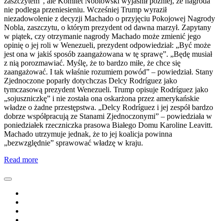
zaszczytem”, ale Komitet Noblowski wyjaśnił później, że nagroda
nie podlega przeniesieniu. Wcześniej Trump wyraził
niezadowolenie z decyzji Machado o przyjęciu Pokojowej Nagrody
Nobla, zaszczytu, o którym prezydent od dawna marzył. Zapytany
w piątek, czy otrzymanie nagrody Machado może zmienić jego
opinię o jej roli w Wenezueli, prezydent odpowiedział: „Być może
jest ona w jakiś sposób zaangażowana w tę sprawę”. „Będę musiał
z nią porozmawiać. Myślę, że to bardzo miłe, że chce się
zaangażować. I tak właśnie rozumiem powód” – powiedział. Stany
Zjednoczone poparły dotychczas Delcy Rodríguez jako
tymczasową prezydent Wenezueli. Trump opisuje Rodríguez jako
„sojuszniczkę” i nie została ona oskarżona przez amerykańskie
władze o żadne przestępstwa. „Delcy Rodríguez i jej zespół bardzo
dobrze współpracują ze Stanami Zjednoczonymi” – powiedziała w
poniedziałek rzeczniczka prasowa Białego Domu Karoline Leavitt.
Machado utrzymuje jednak, że to jej koalicja powinna
„bezwzględnie” sprawować władzę w kraju.
Read more