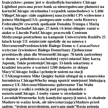
Irańczyków: pomoc jest w drodze
Była burmistrz Chicago
Lightfoot pozwana przez bank za nieuregulowane płatności na
kartach
Chicago: strzelanina i wypadek samochodowy w Little
Village
Chicago: ciało zaginionej nauczycielki CPS wyłowione z
jeziora Michigan
USA: postępowanie wobec szefa Rezerwy
Federalnej
W czwartek spotkanie Donalda Trumpa z Maríą
Coriną Machado
Chicago: 27-latek i 6-letni chłopiec ranni w
ataku w Lincoln Park
Chicago: pracownik Centrum
Medycznego postrzelony na kampusie Uniwersytetu Rush
Po 25
latach kraje UE ostatecznie zgodziły się na umowę z
Mercosurem
Przedstawiciele Białego Domu w Caracas
Nowe
wytyczne żywieniowe Białego Domu
Stany Zjednoczone
przedstawiły plan dla Wenezueli
Chicago: 78-latek zastrzelony
w domu w południowo-zachodniej części miasta
Chiny karzą
Japonię, Tokio protestuje
Chicago: 33-latek oskarżony o
kradzież towarów o wartości 1200 dolarów ze sklepu
Macy’s
Chicago: bójka i pchnięcie nożem na stacji
CTA
Kongresmen Mike Quigley będzie ubiegał się o stanowisko
burmistrza Chicago
Włochy mogą opuścić mniejszość blokującą
umowę UE-Mercosur
Minnesota: gubernator Tim Waltz
rezygnuje z walki o reelekcję pod presją skandalu z
oszustwami
Chicago: 3 osoby ranne w strzelaninie w
Lawndale
Wenezuela: były kandydat opozycji mówi, że obalenie
Maduro to ważny krok, ale niewystarczający
Maduro przed
sądem: “jestem prezydentem, porwano mnie”
Rosja potępia