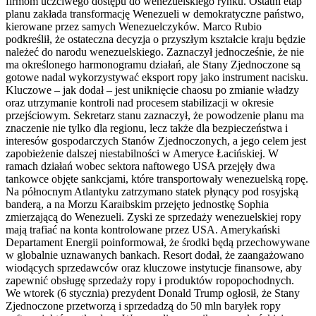
firmom uczciwego dostępu do wenezuelskiego rynku. Ostatni etap
planu zakłada transformację Wenezueli w demokratyczne państwo,
kierowane przez samych Wenezuelczyków. Marco Rubio
podkreślił, że ostateczna decyzja o przyszłym kształcie kraju będzie
należeć do narodu wenezuelskiego. Zaznaczył jednocześnie, że nie
ma określonego harmonogramu działań, ale Stany Zjednoczone są
gotowe nadal wykorzystywać eksport ropy jako instrument nacisku.
Kluczowe – jak dodał – jest uniknięcie chaosu po zmianie władzy
oraz utrzymanie kontroli nad procesem stabilizacji w okresie
przejściowym. Sekretarz stanu zaznaczył, że powodzenie planu ma
znaczenie nie tylko dla regionu, lecz także dla bezpieczeństwa i
interesów gospodarczych Stanów Zjednoczonych, a jego celem jest
zapobieżenie dalszej niestabilności w Ameryce Łacińskiej. W
ramach działań wobec sektora naftowego USA przejęły dwa
tankowce objęte sankcjami, które transportowały wenezuelską ropę.
Na północnym Atlantyku zatrzymano statek płynący pod rosyjską
banderą, a na Morzu Karaibskim przejęto jednostkę Sophia
zmierzającą do Wenezueli. Zyski ze sprzedaży wenezuelskiej ropy
mają trafiać na konta kontrolowane przez USA. Amerykański
Departament Energii poinformował, że środki będą przechowywane
w globalnie uznawanych bankach. Resort dodał, że zaangażowano
wiodących sprzedawców oraz kluczowe instytucje finansowe, aby
zapewnić obsługę sprzedaży ropy i produktów ropopochodnych.
We wtorek (6 stycznia) prezydent Donald Trump ogłosił, że Stany
Zjednoczone przetworzą i sprzedadzą do 50 mln baryłek ropy