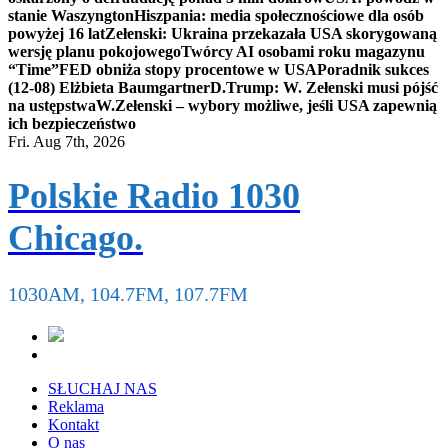
stanie Waszyngton
Hiszpania: media społecznościowe dla osób
powyżej 16 lat
Zełenski: Ukraina przekazała USA skorygowaną
wersję planu pokojowego
Twórcy AI osobami roku magazynu
“Time”
FED obniża stopy procentowe w USA
Poradnik sukces
(12-08) Elżbieta Baumgartner
D.Trump: W. Zełenski musi pójść
na ustępstwa
W.Zełenski – wybory możliwe, jeśli USA zapewnią
ich bezpieczeństwo
Fri. Aug 7th, 2026
Polskie Radio 1030
Chicago.
1030AM, 104.7FM, 107.7FM
SŁUCHAJ NAS
Reklama
Kontakt
O nas