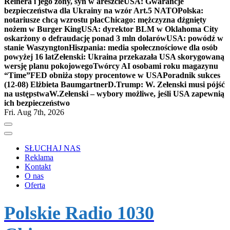
Reinera i jego żony, syn w areszcie
USA: Gwarancje
bezpieczeństwa dla Ukrainy na wzór Art.5 NATO
Polska:
notariusze chcą wzrostu płac
Chicago: mężczyzna dźgnięty
nożem w Burger King
USA: dyrektor BLM w Oklahoma City
oskarżony o defraudację ponad 3 mln dolarów
USA: powódź w
stanie Waszyngton
Hiszpania: media społecznościowe dla osób
powyżej 16 lat
Zełenski: Ukraina przekazała USA skorygowaną
wersję planu pokojowego
Twórcy AI osobami roku magazynu
“Time”
FED obniża stopy procentowe w USA
Poradnik sukces
(12-08) Elżbieta Baumgartner
D.Trump: W. Zełenski musi pójść
na ustępstwa
W.Zełenski – wybory możliwe, jeśli USA zapewnią
ich bezpieczeństwo
Fri. Aug 7th, 2026
SŁUCHAJ NAS
Reklama
Kontakt
O nas
Oferta
Polskie Radio 1030