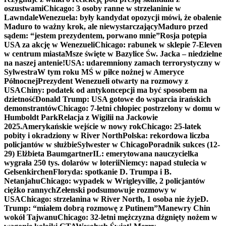
oszustwami
Chicago: 3 osoby ranne w strzelaninie w
Lawndale
Wenezuela: były kandydat opozycji mówi, że obalenie
Maduro to ważny krok, ale niewystarczający
Maduro przed
sądem: “jestem prezydentem, porwano mnie”
Rosja potępia
USA za akcję w Wenezueli
Chicago: rabunek w sklepie 7-Eleven
w centrum miasta
Msze święte w Bazylice Św. Jacka – niedzielne
na naszej antenie!
USA: udaremniony zamach terrorystyczny w
Sylwestra
W tym roku MŚ w piłce nożnej w Ameryce
Północnej
Prezydent Wenezueli otwarty na rozmowy z
USA
Chiny: podatek od antykoncepcji ma być sposobem na
dzietność
Donald Trump: USA gotowe do wsparcia irańskich
demonstrantów
Chicago: 7-letni chłopiec postrzelony w domu w
Humboldt Park
Relacja z Wigilii na Jackowie
2025.
Amerykańskie wejście w nowy rok
Chicago: 25-latek
pobity i okradziony w River North
Polska: rekordowa liczba
policjantów w służbie
Sylwester w Chicago
Poradnik sukces (12-
29) Elżbieta Baumgartner
IL: emerytowana nauczycielka
wygrała 250 tys. dolarów w loterii
Niemcy: napad stulecia w
Gelsenkirchen
Floryda: spotkanie D. Trumpa i B.
Netanjahu
Chicago: wypadek w Wrigleyville, 2 policjantów
ciężko rannych
Zełenski podsumowuje rozmowy w
USA
Chicago: strzelanina w River North, 1 osoba nie żyje
D.
Trump: “miałem dobrą rozmowę z Putinem”
Manewry Chin
wokół Tajwanu
Chicago: 32-letni mężczyzna dźgnięty nożem w