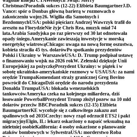
wagonie kolejki CTA
Wesołych Świąt! Merry
Christmas!
Poradnik sukces (12-22) Elżbieta Baumgartner
J.D.
Vance: spór o Donbas główną barierą w rozmowach o
zakończeniu wojny
26. Wigilia dla Samotnych i
Bezdomnych
USA: polski pięściarz Andrzej Wawrzyk trafił do
aresztu na Florydzie
Nie żyje Chris Rea, muzyk miał 74
lata.
Arabia Saudyjska po raz pierwszy od 30 lat odnotowała
opady śniegu.
Amerykanie zawieszają inwestycje w morską
energetykę wiatrową
Chicago: uwaga na nową formę oszustwa,
kobieta straciła 45 tys. dolarów
Po spotkaniu prezydentów
Polski i Ukrainy w Warszawie
USA: D. Trump podpisał ustawę
o finansowaniu wojsk na 2026 rok
W. Zełenski dziękuje Unii
Europejskiej za pożyczkę
Prezydent Ukrainy: w piątek i w
sobotę ukraińsko-amerykańskie rozmowy w USA
USA: za nami
orędzie Trumpa
Komendant straży granicznej Greg Bovino
powrócił do Chicago
Dziś orędzie do narodu prezydenta
Donalda Trumpa
USA: blokada wenezuelskich
tankowców
Ameryka czeka na kolejnego miliardera, dziś
losowanie Powerball
Prezydent Trump złożył pozew na 10 mld
dolarów przeciw BBC
Poradnik sukces (12-15) Elżbieta
Baumgartner
KE wycofuje się z całkowitego zakazu aut
spalinowych od 2035
Czechy: nowy rząd odrzucił ETS2 i pakt
migracyjny
Elgin, IL: lekarz oskarżony o napaść seksualną na
nieletniej osobie
Kalifornia: 4 osoby oskarżone o planowanie
ataków bombowych w Sylwestra
USA: morderstwo Roba