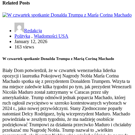
Related Posts
Redakcja
Polityka
,
Wiadomości USA
January 12, 2026
163 views
W czwartek spotkanie Donalda Trumpa z Maríą Coriną Machado
Biały Dom potwierdził, że w czwartek wenezuelska liderka
opozycji i laureatka Pokojowej Nagrody Nobla María Corina
Machado spotka się z prezydentem Donaldem Trumpem. Wizyta ta
ma miejsce zaledwie kilka tygodni po tym, jak prezydent Wenezueli
Nicolás Maduro został zatrzymany w Caracas przez siły
amerykańskie. Trump odmówił jednak poparcia Machado, której
ruch ogłosił zwycięstwo w szeroko kontestowanych wyborach w
2024 r., jako nowej przywódczyni. Stany Zjednoczone poparły
natomiast Delcy Rodríguez, byłą wiceprezydent Maduro. Machado
powiedziała w zeszłym tygodniu, że ma nadzieję osobiście
podziękować Trumpowi za działania przeciwko Maduro i chciałaby
przekazać mu Nagrodę Nobla. Trump nazwał to „wielkim