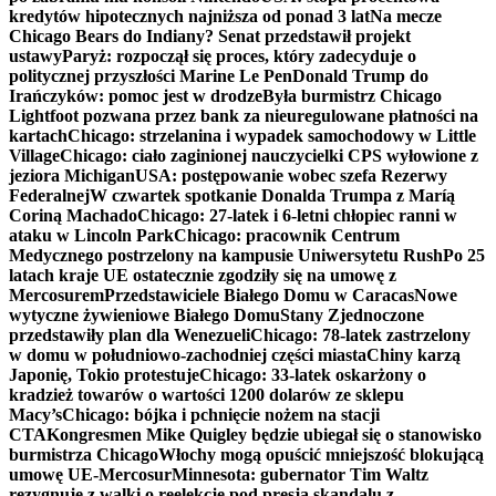
kredytów hipotecznych najniższa od ponad 3 lat
Na mecze
Chicago Bears do Indiany? Senat przedstawił projekt
ustawy
Paryż: rozpoczął się proces, który zadecyduje o
politycznej przyszłości Marine Le Pen
Donald Trump do
Irańczyków: pomoc jest w drodze
Była burmistrz Chicago
Lightfoot pozwana przez bank za nieuregulowane płatności na
kartach
Chicago: strzelanina i wypadek samochodowy w Little
Village
Chicago: ciało zaginionej nauczycielki CPS wyłowione z
jeziora Michigan
USA: postępowanie wobec szefa Rezerwy
Federalnej
W czwartek spotkanie Donalda Trumpa z Maríą
Coriną Machado
Chicago: 27-latek i 6-letni chłopiec ranni w
ataku w Lincoln Park
Chicago: pracownik Centrum
Medycznego postrzelony na kampusie Uniwersytetu Rush
Po 25
latach kraje UE ostatecznie zgodziły się na umowę z
Mercosurem
Przedstawiciele Białego Domu w Caracas
Nowe
wytyczne żywieniowe Białego Domu
Stany Zjednoczone
przedstawiły plan dla Wenezueli
Chicago: 78-latek zastrzelony
w domu w południowo-zachodniej części miasta
Chiny karzą
Japonię, Tokio protestuje
Chicago: 33-latek oskarżony o
kradzież towarów o wartości 1200 dolarów ze sklepu
Macy’s
Chicago: bójka i pchnięcie nożem na stacji
CTA
Kongresmen Mike Quigley będzie ubiegał się o stanowisko
burmistrza Chicago
Włochy mogą opuścić mniejszość blokującą
umowę UE-Mercosur
Minnesota: gubernator Tim Waltz
rezygnuje z walki o reelekcję pod presją skandalu z