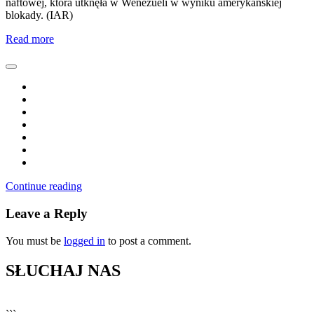
naftowej, która utknęła w Wenezueli w wyniku amerykańskiej
blokady. (IAR)
Read more
Continue reading
Leave a Reply
You must be
logged in
to post a comment.
SŁUCHAJ NAS
▶
Kliknij PLAY, aby słuchać