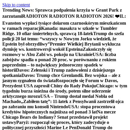
Skip to content
Trending News:
Sprawca podpalenia krzyża w Grant Park z
zarzutami
RADIOTON RADIOTON RADIOTON 2026! ❤️
IL:
Evanston wypłaci tysiące dolarom czarnoskórym mieszkańcom
w ramach reparacji
Kanada: masakra w szkole w Tumbler
Ridge. 10 ofiar śmiertelnych, sprawcą 18-latek
Trump do szefa
policji 20 lat temu: “wszyscy w Nowym Jorku wiedzieli, że
Epstein był obrzydliwy”
Premier Wielkiej Brytanii wyklucza
dymisję ws. kontrowersji wokół Epsteina
Zakończyły się
rozmowy w Abu Zabi ws. pokoju na Ukrainie
USA: liczba
zabójstw spadła o ponad 20 proc. w porównaniu z rokiem
poprzednim – to największy jednoroczny spadek w
historii
Davos: Zełenski i Trump zadowoleni z dzisiejszego
spotkania
Davos: Trump chce Grenlandii. Bez wojska – ale z
jasnym sygnałem do świata
Rozpoczęło się Forum w Davos,
Prezydent USA zaprosił Chiny do Rady Pokoju
Chicago: w tym
tygodniu burza śnieżna do środy, potem silne uderzenie
arktycznego mrozu
USA – Trump dostał medal Nobla od
Machado
„Zabiłem tatę”: 11-latek z Pensylwanii zastrzelił ojca
po zabraniu mu konsoli Nintendo
USA: stopa procentowa
kredytów hipotecznych najniższa od ponad 3 lat
Na mecze
Chicago Bears do Indiany? Senat przedstawił projekt
ustawy
Paryż: rozpoczął się proces, który zadecyduje o
politycznej przyszłości Marine Le Pen
Donald Trump do