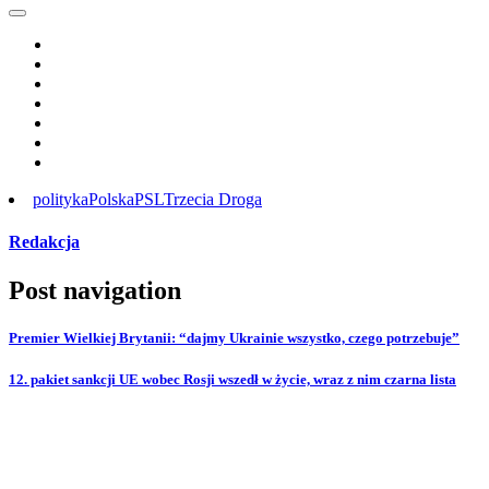
polityka
Polska
PSL
Trzecia Droga
Redakcja
Post navigation
Premier Wielkiej Brytanii: “dajmy Ukrainie wszystko, czego potrzebuje”
12. pakiet sankcji UE wobec Rosji wszedł w życie, wraz z nim czarna lista