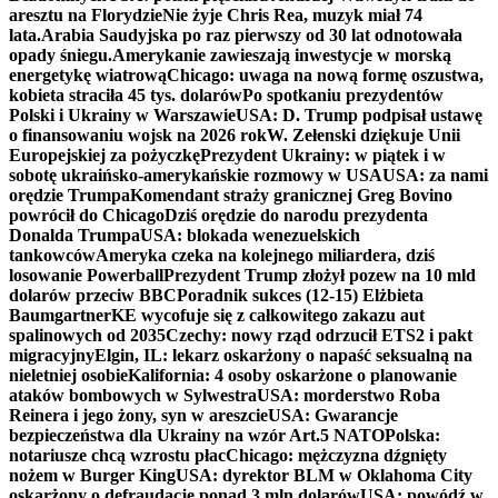
aresztu na Florydzie
Nie żyje Chris Rea, muzyk miał 74
lata.
Arabia Saudyjska po raz pierwszy od 30 lat odnotowała
opady śniegu.
Amerykanie zawieszają inwestycje w morską
energetykę wiatrową
Chicago: uwaga na nową formę oszustwa,
kobieta straciła 45 tys. dolarów
Po spotkaniu prezydentów
Polski i Ukrainy w Warszawie
USA: D. Trump podpisał ustawę
o finansowaniu wojsk na 2026 rok
W. Zełenski dziękuje Unii
Europejskiej za pożyczkę
Prezydent Ukrainy: w piątek i w
sobotę ukraińsko-amerykańskie rozmowy w USA
USA: za nami
orędzie Trumpa
Komendant straży granicznej Greg Bovino
powrócił do Chicago
Dziś orędzie do narodu prezydenta
Donalda Trumpa
USA: blokada wenezuelskich
tankowców
Ameryka czeka na kolejnego miliardera, dziś
losowanie Powerball
Prezydent Trump złożył pozew na 10 mld
dolarów przeciw BBC
Poradnik sukces (12-15) Elżbieta
Baumgartner
KE wycofuje się z całkowitego zakazu aut
spalinowych od 2035
Czechy: nowy rząd odrzucił ETS2 i pakt
migracyjny
Elgin, IL: lekarz oskarżony o napaść seksualną na
nieletniej osobie
Kalifornia: 4 osoby oskarżone o planowanie
ataków bombowych w Sylwestra
USA: morderstwo Roba
Reinera i jego żony, syn w areszcie
USA: Gwarancje
bezpieczeństwa dla Ukrainy na wzór Art.5 NATO
Polska:
notariusze chcą wzrostu płac
Chicago: mężczyzna dźgnięty
nożem w Burger King
USA: dyrektor BLM w Oklahoma City
oskarżony o defraudację ponad 3 mln dolarów
USA: powódź w