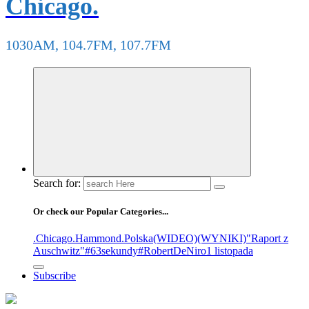
Chicago.
1030AM, 104.7FM, 107.7FM
Search for:
Or check our Popular Categories...
.Chicago
.Hammond
.Polska
(WIDEO)
(WYNIKI)
"Raport z
Auschwitz"
#63sekundy
#RobertDeNiro
1 listopada
Subscribe