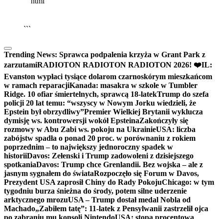
```html
▶
Kliknij PLAY, aby słuchać
🔈
🔊
```
Trending News:
Sprawca podpalenia krzyża w Grant Park z
zarzutami
RADIOTON RADIOTON RADIOTON 2026! ❤️
IL:
Evanston wypłaci tysiące dolarom czarnoskórym mieszkańcom
w ramach reparacji
Kanada: masakra w szkole w Tumbler
Ridge. 10 ofiar śmiertelnych, sprawcą 18-latek
Trump do szefa
policji 20 lat temu: “wszyscy w Nowym Jorku wiedzieli, że
Epstein był obrzydliwy”
Premier Wielkiej Brytanii wyklucza
dymisję ws. kontrowersji wokół Epsteina
Zakończyły się
rozmowy w Abu Zabi ws. pokoju na Ukrainie
USA: liczba
zabójstw spadła o ponad 20 proc. w porównaniu z rokiem
poprzednim – to największy jednoroczny spadek w
historii
Davos: Zełenski i Trump zadowoleni z dzisiejszego
spotkania
Davos: Trump chce Grenlandii. Bez wojska – ale z
jasnym sygnałem do świata
Rozpoczęło się Forum w Davos,
Prezydent USA zaprosił Chiny do Rady Pokoju
Chicago: w tym
tygodniu burza śnieżna do środy, potem silne uderzenie
arktycznego mrozu
USA – Trump dostał medal Nobla od
Machado
„Zabiłem tatę”: 11-latek z Pensylwanii zastrzelił ojca
po zabraniu mu konsoli Nintendo
USA: stopa procentowa