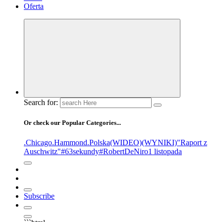
Oferta
Search for:
Or check our Popular Categories...
.Chicago
.Hammond
.Polska
(WIDEO)
(WYNIKI)
"Raport z
Auschwitz"
#63sekundy
#RobertDeNiro
1 listopada
Subscribe