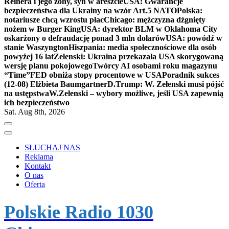
Reinera i jego żony, syn w areszcie
USA: Gwarancje
bezpieczeństwa dla Ukrainy na wzór Art.5 NATO
Polska:
notariusze chcą wzrostu płac
Chicago: mężczyzna dźgnięty
nożem w Burger King
USA: dyrektor BLM w Oklahoma City
oskarżony o defraudację ponad 3 mln dolarów
USA: powódź w
stanie Waszyngton
Hiszpania: media społecznościowe dla osób
powyżej 16 lat
Zełenski: Ukraina przekazała USA skorygowaną
wersję planu pokojowego
Twórcy AI osobami roku magazynu
“Time”
FED obniża stopy procentowe w USA
Poradnik sukces
(12-08) Elżbieta Baumgartner
D.Trump: W. Zełenski musi pójść
na ustępstwa
W.Zełenski – wybory możliwe, jeśli USA zapewnią
ich bezpieczeństwo
Sat. Aug 8th, 2026
SŁUCHAJ NAS
Reklama
Kontakt
O nas
Oferta
Polskie Radio 1030