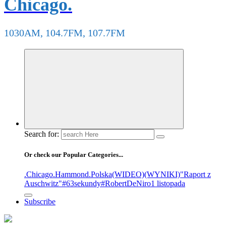
Chicago.
1030AM, 104.7FM, 107.7FM
Search for:
Or check our Popular Categories...
.Chicago
.Hammond
.Polska
(WIDEO)
(WYNIKI)
"Raport z
Auschwitz"
#63sekundy
#RobertDeNiro
1 listopada
Subscribe