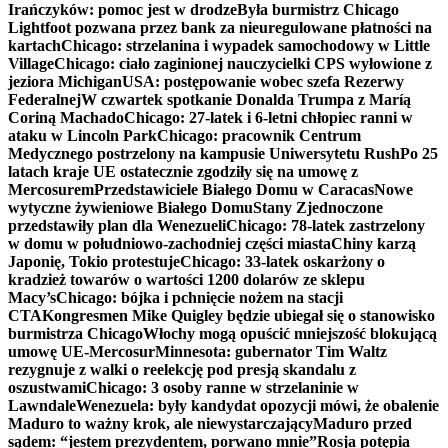
Irańczyków: pomoc jest w drodze
Była burmistrz Chicago
Lightfoot pozwana przez bank za nieuregulowane płatności na
kartach
Chicago: strzelanina i wypadek samochodowy w Little
Village
Chicago: ciało zaginionej nauczycielki CPS wyłowione z
jeziora Michigan
USA: postępowanie wobec szefa Rezerwy
Federalnej
W czwartek spotkanie Donalda Trumpa z Maríą
Coriną Machado
Chicago: 27-latek i 6-letni chłopiec ranni w
ataku w Lincoln Park
Chicago: pracownik Centrum
Medycznego postrzelony na kampusie Uniwersytetu Rush
Po 25
latach kraje UE ostatecznie zgodziły się na umowę z
Mercosurem
Przedstawiciele Białego Domu w Caracas
Nowe
wytyczne żywieniowe Białego Domu
Stany Zjednoczone
przedstawiły plan dla Wenezueli
Chicago: 78-latek zastrzelony
w domu w południowo-zachodniej części miasta
Chiny karzą
Japonię, Tokio protestuje
Chicago: 33-latek oskarżony o
kradzież towarów o wartości 1200 dolarów ze sklepu
Macy’s
Chicago: bójka i pchnięcie nożem na stacji
CTA
Kongresmen Mike Quigley będzie ubiegał się o stanowisko
burmistrza Chicago
Włochy mogą opuścić mniejszość blokującą
umowę UE-Mercosur
Minnesota: gubernator Tim Waltz
rezygnuje z walki o reelekcję pod presją skandalu z
oszustwami
Chicago: 3 osoby ranne w strzelaninie w
Lawndale
Wenezuela: były kandydat opozycji mówi, że obalenie
Maduro to ważny krok, ale niewystarczający
Maduro przed
sądem: “jestem prezydentem, porwano mnie”
Rosja potępia