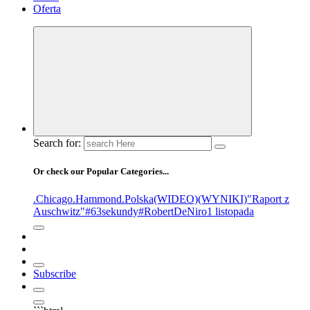
Oferta
Search for:
Or check our Popular Categories...
.Chicago
.Hammond
.Polska
(WIDEO)
(WYNIKI)
"Raport z
Auschwitz"
#63sekundy
#RobertDeNiro
1 listopada
Subscribe