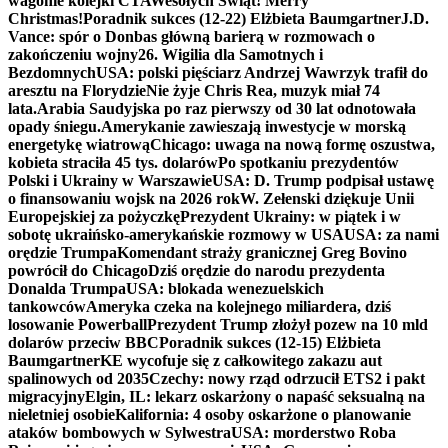
wagonie kolejki CTA
Wesołych Świąt! Merry
Christmas!
Poradnik sukces (12-22) Elżbieta Baumgartner
J.D.
Vance: spór o Donbas główną barierą w rozmowach o
zakończeniu wojny
26. Wigilia dla Samotnych i
Bezdomnych
USA: polski pięściarz Andrzej Wawrzyk trafił do
aresztu na Florydzie
Nie żyje Chris Rea, muzyk miał 74
lata.
Arabia Saudyjska po raz pierwszy od 30 lat odnotowała
opady śniegu.
Amerykanie zawieszają inwestycje w morską
energetykę wiatrową
Chicago: uwaga na nową formę oszustwa,
kobieta straciła 45 tys. dolarów
Po spotkaniu prezydentów
Polski i Ukrainy w Warszawie
USA: D. Trump podpisał ustawę
o finansowaniu wojsk na 2026 rok
W. Zełenski dziękuje Unii
Europejskiej za pożyczkę
Prezydent Ukrainy: w piątek i w
sobotę ukraińsko-amerykańskie rozmowy w USA
USA: za nami
orędzie Trumpa
Komendant straży granicznej Greg Bovino
powrócił do Chicago
Dziś orędzie do narodu prezydenta
Donalda Trumpa
USA: blokada wenezuelskich
tankowców
Ameryka czeka na kolejnego miliardera, dziś
losowanie Powerball
Prezydent Trump złożył pozew na 10 mld
dolarów przeciw BBC
Poradnik sukces (12-15) Elżbieta
Baumgartner
KE wycofuje się z całkowitego zakazu aut
spalinowych od 2035
Czechy: nowy rząd odrzucił ETS2 i pakt
migracyjny
Elgin, IL: lekarz oskarżony o napaść seksualną na
nieletniej osobie
Kalifornia: 4 osoby oskarżone o planowanie
ataków bombowych w Sylwestra
USA: morderstwo Roba