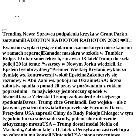
```html
▶
Kliknij PLAY, aby słuchać
🔈
🔊
```
Trending News:
Sprawca podpalenia krzyża w Grant Park z
zarzutami
RADIOTON RADIOTON RADIOTON 2026! ❤️
IL:
Evanston wypłaci tysiące dolarom czarnoskórym mieszkańcom
w ramach reparacji
Kanada: masakra w szkole w Tumbler
Ridge. 10 ofiar śmiertelnych, sprawcą 18-latek
Trump do szefa
policji 20 lat temu: “wszyscy w Nowym Jorku wiedzieli, że
Epstein był obrzydliwy”
Premier Wielkiej Brytanii wyklucza
dymisję ws. kontrowersji wokół Epsteina
Zakończyły się
rozmowy w Abu Zabi ws. pokoju na Ukrainie
USA: liczba
zabójstw spadła o ponad 20 proc. w porównaniu z rokiem
poprzednim – to największy jednoroczny spadek w
historii
Davos: Zełenski i Trump zadowoleni z dzisiejszego
spotkania
Davos: Trump chce Grenlandii. Bez wojska – ale z
jasnym sygnałem do świata
Rozpoczęło się Forum w Davos,
Prezydent USA zaprosił Chiny do Rady Pokoju
Chicago: w tym
tygodniu burza śnieżna do środy, potem silne uderzenie
arktycznego mrozu
USA – Trump dostał medal Nobla od
Machado
„Zabiłem tatę”: 11-latek z Pensylwanii zastrzelił ojca
po zabraniu mu konsoli Nintendo
USA: stopa procentowa