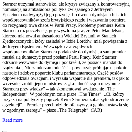
Starmer utrzymał stanowisko, ale kryzys związany z kontrowersyjną
nominacją na ambasadora polityka związanego z Jeffreyem
Epsteinem nadwyrężył jego pozycję. Po dwóch dymisjach bliskich
współpracowników szefa brytyjskiego rządu i wezwaniu premiera
do rezygnacji trwa chaos w Partii Pracy. Problemy premiera Keira
Starmera rozpoczęły się, gdy wyszło na jaw, że Peter Mandelson,
którego mianował ambasadorem Wielkiej Brytanii w Stanach
Zjednoczonych i który zasiadał w Izbie Lordów, miał powiązania z
Jeffreyem Epsteinem. W związku z aferą dwóch
współpracowników Starmera podało się do dymisji, a sam premier
musiał się tłumaczyć przed posłami Partii Pracy. Keir Starmer
odrzucił wezwanie do dymisji i podkreślił, że posiada mandat do
rządzenia. „Nie zamierzam odejść” – powtarzał, próbując uspokoić
nastroje i zdobyć poparcie klubu parlamentarnego. Część posłów
odpowiedziała owacjami i wyraziła wsparcie dla premiera, tak jak to
wcześniej zrobili jego ministrowie. „Lojalność rządu utrzymuje
Starmera przy władzy” – tak skomentował wydarzenie „The
Independent”. W podobnym tonie pisze „The Times”: „Ci, którzy
przyszli na polityczny pogrzeb Keira Starmera zobaczyli odroczenie
egzekucji”. „Premier przechodzi do ofensywy, a gabinet ustawia się
w zgodnym szeregu” – pisze „The Telegraph”. (IAR)
Read more