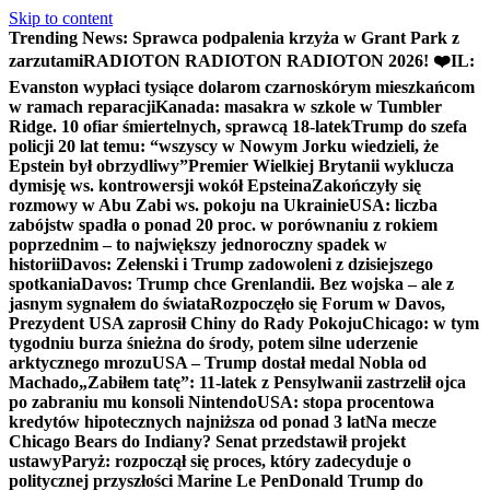
Skip to content
Trending News:
Sprawca podpalenia krzyża w Grant Park z
zarzutami
RADIOTON RADIOTON RADIOTON 2026! ❤️
IL:
Evanston wypłaci tysiące dolarom czarnoskórym mieszkańcom
w ramach reparacji
Kanada: masakra w szkole w Tumbler
Ridge. 10 ofiar śmiertelnych, sprawcą 18-latek
Trump do szefa
policji 20 lat temu: “wszyscy w Nowym Jorku wiedzieli, że
Epstein był obrzydliwy”
Premier Wielkiej Brytanii wyklucza
dymisję ws. kontrowersji wokół Epsteina
Zakończyły się
rozmowy w Abu Zabi ws. pokoju na Ukrainie
USA: liczba
zabójstw spadła o ponad 20 proc. w porównaniu z rokiem
poprzednim – to największy jednoroczny spadek w
historii
Davos: Zełenski i Trump zadowoleni z dzisiejszego
spotkania
Davos: Trump chce Grenlandii. Bez wojska – ale z
jasnym sygnałem do świata
Rozpoczęło się Forum w Davos,
Prezydent USA zaprosił Chiny do Rady Pokoju
Chicago: w tym
tygodniu burza śnieżna do środy, potem silne uderzenie
arktycznego mrozu
USA – Trump dostał medal Nobla od
Machado
„Zabiłem tatę”: 11-latek z Pensylwanii zastrzelił ojca
po zabraniu mu konsoli Nintendo
USA: stopa procentowa
kredytów hipotecznych najniższa od ponad 3 lat
Na mecze
Chicago Bears do Indiany? Senat przedstawił projekt
ustawy
Paryż: rozpoczął się proces, który zadecyduje o
politycznej przyszłości Marine Le Pen
Donald Trump do