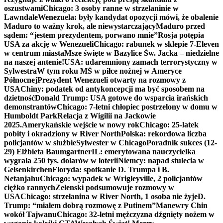
oszustwami
Chicago: 3 osoby ranne w strzelaninie w
Lawndale
Wenezuela: były kandydat opozycji mówi, że obalenie
Maduro to ważny krok, ale niewystarczający
Maduro przed
sądem: “jestem prezydentem, porwano mnie”
Rosja potępia
USA za akcję w Wenezueli
Chicago: rabunek w sklepie 7-Eleven
w centrum miasta
Msze święte w Bazylice Św. Jacka – niedzielne
na naszej antenie!
USA: udaremniony zamach terrorystyczny w
Sylwestra
W tym roku MŚ w piłce nożnej w Ameryce
Północnej
Prezydent Wenezueli otwarty na rozmowy z
USA
Chiny: podatek od antykoncepcji ma być sposobem na
dzietność
Donald Trump: USA gotowe do wsparcia irańskich
demonstrantów
Chicago: 7-letni chłopiec postrzelony w domu w
Humboldt Park
Relacja z Wigilii na Jackowie
2025.
Amerykańskie wejście w nowy rok
Chicago: 25-latek
pobity i okradziony w River North
Polska: rekordowa liczba
policjantów w służbie
Sylwester w Chicago
Poradnik sukces (12-
29) Elżbieta Baumgartner
IL: emerytowana nauczycielka
wygrała 250 tys. dolarów w loterii
Niemcy: napad stulecia w
Gelsenkirchen
Floryda: spotkanie D. Trumpa i B.
Netanjahu
Chicago: wypadek w Wrigleyville, 2 policjantów
ciężko rannych
Zełenski podsumowuje rozmowy w
USA
Chicago: strzelanina w River North, 1 osoba nie żyje
D.
Trump: “miałem dobrą rozmowę z Putinem”
Manewry Chin
wokół Tajwanu
Chicago: 32-letni mężczyzna dźgnięty nożem w