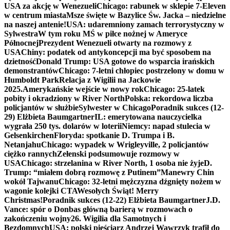
USA za akcję w Wenezueli
Chicago: rabunek w sklepie 7-Eleven
w centrum miasta
Msze święte w Bazylice Św. Jacka – niedzielne
na naszej antenie!
USA: udaremniony zamach terrorystyczny w
Sylwestra
W tym roku MŚ w piłce nożnej w Ameryce
Północnej
Prezydent Wenezueli otwarty na rozmowy z
USA
Chiny: podatek od antykoncepcji ma być sposobem na
dzietność
Donald Trump: USA gotowe do wsparcia irańskich
demonstrantów
Chicago: 7-letni chłopiec postrzelony w domu w
Humboldt Park
Relacja z Wigilii na Jackowie
2025.
Amerykańskie wejście w nowy rok
Chicago: 25-latek
pobity i okradziony w River North
Polska: rekordowa liczba
policjantów w służbie
Sylwester w Chicago
Poradnik sukces (12-
29) Elżbieta Baumgartner
IL: emerytowana nauczycielka
wygrała 250 tys. dolarów w loterii
Niemcy: napad stulecia w
Gelsenkirchen
Floryda: spotkanie D. Trumpa i B.
Netanjahu
Chicago: wypadek w Wrigleyville, 2 policjantów
ciężko rannych
Zełenski podsumowuje rozmowy w
USA
Chicago: strzelanina w River North, 1 osoba nie żyje
D.
Trump: “miałem dobrą rozmowę z Putinem”
Manewry Chin
wokół Tajwanu
Chicago: 32-letni mężczyzna dźgnięty nożem w
wagonie kolejki CTA
Wesołych Świąt! Merry
Christmas!
Poradnik sukces (12-22) Elżbieta Baumgartner
J.D.
Vance: spór o Donbas główną barierą w rozmowach o
zakończeniu wojny
26. Wigilia dla Samotnych i
Bezdomnych
USA: polski pięściarz Andrzej Wawrzyk trafił do