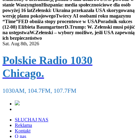
stanie Waszyngton
Hiszpania: media społecznościowe dla osób
powyżej 16 lat
Zełenski: Ukraina przekazała USA skorygowaną
wersję planu pokojowego
Twórcy AI osobami roku magazynu
“Time”
FED obniża stopy procentowe w USA
Poradnik sukces
(12-08) Elżbieta Baumgartner
D.Trump: W. Zełenski musi pójść
na ustępstwa
W.Zełenski – wybory możliwe, jeśli USA zapewnią
ich bezpieczeństwo
Sat. Aug 8th, 2026
Polskie Radio 1030
Chicago.
1030AM, 104.7FM, 107.7FM
SŁUCHAJ NAS
Reklama
Kontakt
O nas