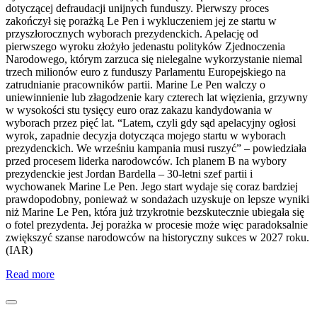
dotyczącej defraudacji unijnych funduszy. Pierwszy proces
zakończył się porażką Le Pen i wykluczeniem jej ze startu w
przyszłorocznych wyborach prezydenckich. Apelację od
pierwszego wyroku złożyło jedenastu polityków Zjednoczenia
Narodowego, którym zarzuca się nielegalne wykorzystanie niemal
trzech milionów euro z funduszy Parlamentu Europejskiego na
zatrudnianie pracowników partii. Marine Le Pen walczy o
uniewinnienie lub złagodzenie kary czterech lat więzienia, grzywny
w wysokości stu tysięcy euro oraz zakazu kandydowania w
wyborach przez pięć lat. “Latem, czyli gdy sąd apelacyjny ogłosi
wyrok, zapadnie decyzja dotycząca mojego startu w wyborach
prezydenckich. We wrześniu kampania musi ruszyć” – powiedziała
przed procesem liderka narodowców. Ich planem B na wybory
prezydenckie jest Jordan Bardella – 30-letni szef partii i
wychowanek Marine Le Pen. Jego start wydaje się coraz bardziej
prawdopodobny, ponieważ w sondażach uzyskuje on lepsze wyniki
niż Marine Le Pen, która już trzykrotnie bezskutecznie ubiegała się
o fotel prezydenta. Jej porażka w procesie może więc paradoksalnie
zwiększyć szanse narodowców na historyczny sukces w 2027 roku.
(IAR)
Read more