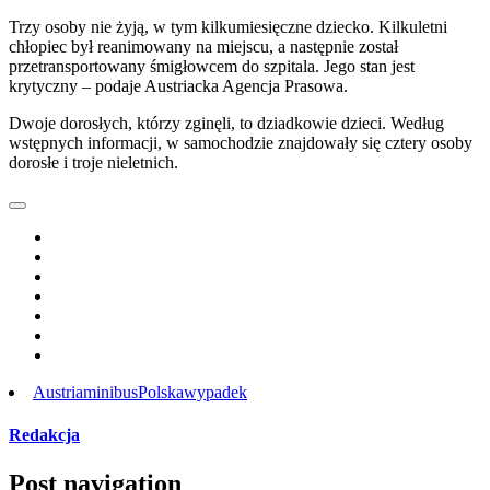
Trzy osoby nie żyją, w tym kilkumiesięczne dziecko. Kilkuletni
chłopiec był reanimowany na miejscu, a następnie został
przetransportowany śmigłowcem do szpitala. Jego stan jest
krytyczny – podaje Austriacka Agencja Prasowa.
Dwoje dorosłych, którzy zginęli, to dziadkowie dzieci. Według
wstępnych informacji, w samochodzie znajdowały się cztery osoby
dorosłe i troje nieletnich.
Austria
minibus
Polska
wypadek
Redakcja
Post navigation