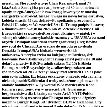
aresztu na Florydzie
Nie żyje Chris Rea, muzyk miał 74
lata.
Arabia Saudyjska po raz pierwszy od 30 lat odnotowała
opady śniegu.
Amerykanie zawieszają inwestycje w morską
energetykę wiatrową
Chicago: uwaga na nową formę oszustwa,
kobieta straciła 45 tys. dolarów
Po spotkaniu prezydentów
Polski i Ukrainy w Warszawie
USA: D. Trump podpisał ustawę
o finansowaniu wojsk na 2026 rok
W. Zełenski dziękuje Unii
Europejskiej za pożyczkę
Prezydent Ukrainy: w piątek i w
sobotę ukraińsko-amerykańskie rozmowy w USA
USA: za nami
orędzie Trumpa
Komendant straży granicznej Greg Bovino
powrócił do Chicago
Dziś orędzie do narodu prezydenta
Donalda Trumpa
USA: blokada wenezuelskich
tankowców
Ameryka czeka na kolejnego miliardera, dziś
losowanie Powerball
Prezydent Trump złożył pozew na 10 mld
dolarów przeciw BBC
Poradnik sukces (12-15) Elżbieta
Baumgartner
KE wycofuje się z całkowitego zakazu aut
spalinowych od 2035
Czechy: nowy rząd odrzucił ETS2 i pakt
migracyjny
Elgin, IL: lekarz oskarżony o napaść seksualną na
nieletniej osobie
Kalifornia: 4 osoby oskarżone o planowanie
ataków bombowych w Sylwestra
USA: morderstwo Roba
Reinera i jego żony, syn w areszcie
USA: Gwarancje
bezpieczeństwa dla Ukrainy na wzór Art.5 NATO
Polska:
notariusze chcą wzrostu płac
Chicago: mężczyzna dźgnięty
nożem w Burger King
USA: dyrektor BLM w Oklahoma City
oskarżony o defraudację ponad 3 mln dolarów
USA: powódź w