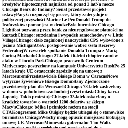
kredytów hipotecznych najniższa od ponad 3 lat
Na mecze
Chicago Bears do Indiany? Senat przedstawił projekt
ustawy
Paryż: rozpoczął się proces, który zadecyduje o
politycznej przyszłości Marine Le Pen
Donald Trump do
Irańczyków: pomoc jest w drodze
Była burmistrz Chicago
Lightfoot pozwana przez bank za nieuregulowane płatności na
kartach
Chicago: strzelanina i wypadek samochodowy w Little
Village
Chicago: ciało zaginionej nauczycielki CPS wyłowione z
jeziora Michigan
USA: postępowanie wobec szefa Rezerwy
Federalnej
W czwartek spotkanie Donalda Trumpa z Maríą
Coriną Machado
Chicago: 27-latek i 6-letni chłopiec ranni w
ataku w Lincoln Park
Chicago: pracownik Centrum
Medycznego postrzelony na kampusie Uniwersytetu Rush
Po 25
latach kraje UE ostatecznie zgodziły się na umowę z
Mercosurem
Przedstawiciele Białego Domu w Caracas
Nowe
wytyczne żywieniowe Białego Domu
Stany Zjednoczone
przedstawiły plan dla Wenezueli
Chicago: 78-latek zastrzelony
w domu w południowo-zachodniej części miasta
Chiny karzą
Japonię, Tokio protestuje
Chicago: 33-latek oskarżony o
kradzież towarów o wartości 1200 dolarów ze sklepu
Macy’s
Chicago: bójka i pchnięcie nożem na stacji
CTA
Kongresmen Mike Quigley będzie ubiegał się o stanowisko
burmistrza Chicago
Włochy mogą opuścić mniejszość blokującą
umowę UE-Mercosur
Minnesota: gubernator Tim Waltz
rezygnuje z walki o reelekcję pod presją skandalu z