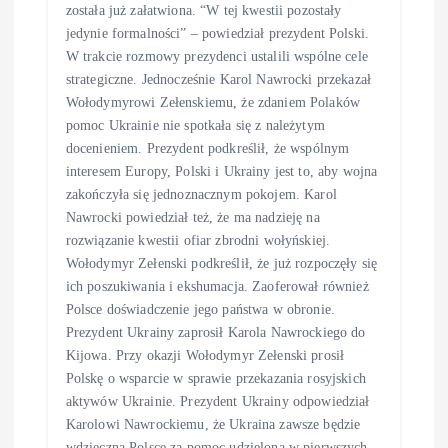
została już załatwiona. “W tej kwestii pozostały
jedynie formalności” – powiedział prezydent Polski.
W trakcie rozmowy prezydenci ustalili wspólne cele
strategiczne. Jednocześnie Karol Nawrocki przekazał
Wołodymyrowi Zełenskiemu, że zdaniem Polaków
pomoc Ukrainie nie spotkała się z należytym
docenieniem. Prezydent podkreślił, że wspólnym
interesem Europy, Polski i Ukrainy jest to, aby wojna
zakończyła się jednoznacznym pokojem. Karol
Nawrocki powiedział też, że ma nadzieję na
rozwiązanie kwestii ofiar zbrodni wołyńskiej.
Wołodymyr Zełenski podkreślił, że już rozpoczęły się
ich poszukiwania i ekshumacja. Zaoferował również
Polsce doświadczenie jego państwa w obronie.
Prezydent Ukrainy zaprosił Karola Nawrockiego do
Kijowa. Przy okazji Wołodymyr Zełenski prosił
Polskę o wsparcie w sprawie przekazania rosyjskich
aktywów Ukrainie. Prezydent Ukrainy odpowiedział
Karolowi Nawrockiemu, że Ukraina zawsze będzie
wdzięczna Polsce za pomoc udzieloną w pierwszych