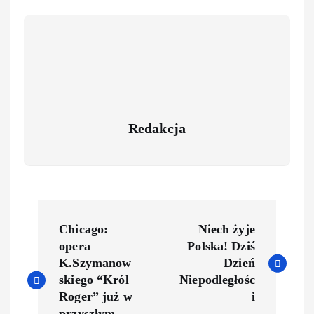
Redakcja
Chicago:
Niech żyje
opera
Polska! Dziś
K.Szymanow
Dzień
skiego “Król
Niepodległośc
Roger” już w
i
przyszłym