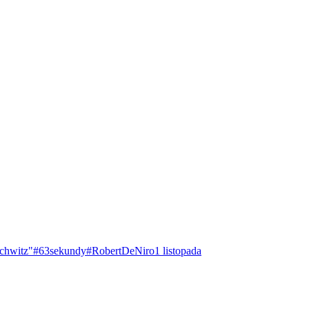
chwitz"
#63sekundy
#RobertDeNiro
1 listopada