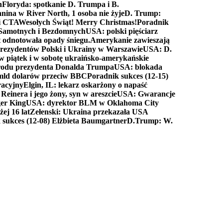
n
Floryda: spotkanie D. Trumpa i B.
anina w River North, 1 osoba nie żyje
D. Trump:
ki CTA
Wesołych Świąt! Merry Christmas!
Poradnik
a Samotnych i Bezdomnych
USA: polski pięściarz
t odnotowała opady śniegu.
Amerykanie zawieszają
prezydentów Polski i Ukrainy w Warszawie
USA: D.
w piątek i w sobotę ukraińsko-amerykańskie
arodu prezydenta Donalda Trumpa
USA: blokada
 mld dolarów przeciw BBC
Poradnik sukces (12-15)
racyjny
Elgin, IL: lekarz oskarżony o napaść
inera i jego żony, syn w areszcie
USA: Gwarancje
er King
USA: dyrektor BLM w Oklahoma City
ej 16 lat
Zełenski: Ukraina przekazała USA
 sukces (12-08) Elżbieta Baumgartner
D.Trump: W.