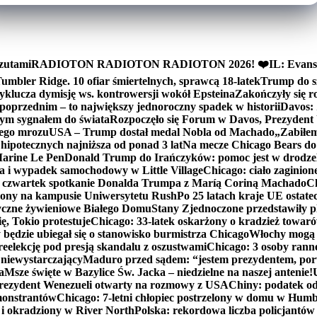
zutami
RADIOTON RADIOTON RADIOTON 2026! ❤️
IL: Evans
mbler Ridge. 10 ofiar śmiertelnych, sprawcą 18-latek
Trump do sz
yklucza dymisję ws. kontrowersji wokół Epsteina
Zakończyły się 
poprzednim – to największy jednoroczny spadek w historii
Davos: 
nym sygnałem do świata
Rozpoczęło się Forum w Davos, Prezydent
nego mrozu
USA – Trump dostał medal Nobla od Machado
„Zabiłem 
ipotecznych najniższa od ponad 3 lat
Na mecze Chicago Bears do 
 Marine Le Pen
Donald Trump do Irańczyków: pomoc jest w drodze
na i wypadek samochodowy w Little Village
Chicago: ciało zaginion
czwartek spotkanie Donalda Trumpa z Maríą Coriną Machado
Ch
ony na kampusie Uniwersytetu Rush
Po 25 latach kraje UE ostate
czne żywieniowe Białego Domu
Stany Zjednoczone przedstawiły p
ę, Tokio protestuje
Chicago: 33-latek oskarżony o kradzież towaró
ędzie ubiegał się o stanowisko burmistrza Chicago
Włochy mogą 
reelekcję pod presją skandalu z oszustwami
Chicago: 3 osoby rann
 niewystarczający
Maduro przed sądem: “jestem prezydentem, po
a
Msze święte w Bazylice Św. Jacka – niedzielne na naszej antenie!
rezydent Wenezueli otwarty na rozmowy z USA
Chiny: podatek o
monstrantów
Chicago: 7-letni chłopiec postrzelony w domu w Hum
y i okradziony w River North
Polska: rekordowa liczba policjantów