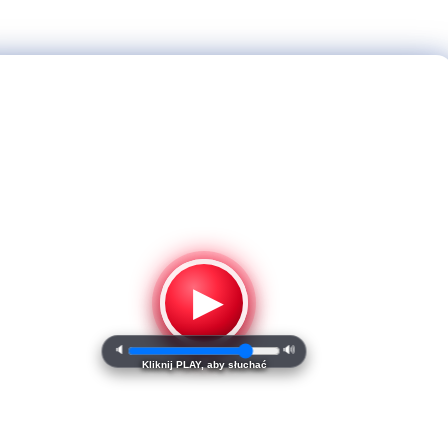
▶
🔈
🔊
Kliknij PLAY, aby słuchać