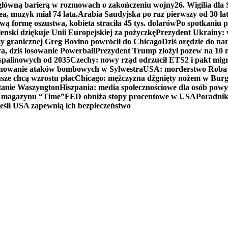
 główną barierą w rozmowach o zakończeniu wojny
26. Wigilia dl
ea, muzyk miał 74 lata.
Arabia Saudyjska po raz pierwszy od 30 la
ą formę oszustwa, kobieta straciła 45 tys. dolarów
Po spotkaniu 
enski dziękuje Unii Europejskiej za pożyczkę
Prezydent Ukrainy: 
y granicznej Greg Bovino powrócił do Chicago
Dziś orędzie do n
a, dziś losowanie Powerball
Prezydent Trump złożył pozew na 10
 spalinowych od 2035
Czechy: nowy rząd odrzucił ETS2 i pakt mig
planowanie ataków bombowych w Sylwestra
USA: morderstwo Roba Re
usze chcą wzrostu płac
Chicago: mężczyzna dźgnięty nożem w Burg
tanie Waszyngton
Hiszpania: media społecznościowe dla osób powyż
u magazynu “Time”
FED obniża stopy procentowe w USA
Poradnik
eśli USA zapewnią ich bezpieczeństwo