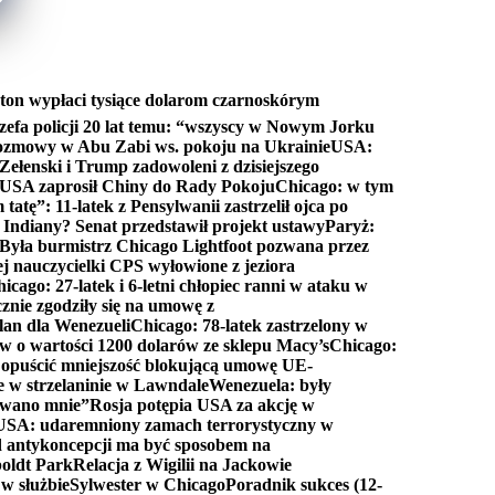
ton wypłaci tysiące dolarom czarnoskórym
efa policji 20 lat temu: “wszyscy w Nowym Jorku
rozmowy w Abu Zabi ws. pokoju na Ukrainie
USA:
Zełenski i Trump zadowoleni z dzisiejszego
 USA zaprosił Chiny do Rady Pokoju
Chicago: w tym
tatę”: 11-latek z Pensylwanii zastrzelił ojca po
Indiany? Senat przedstawił projekt ustawy
Paryż:
Była burmistrz Chicago Lightfoot pozwana przez
ej nauczycielki CPS wyłowione z jeziora
icago: 27-latek i 6-letni chłopiec ranni w ataku w
cznie zgodziły się na umowę z
lan dla Wenezueli
Chicago: 78-latek zastrzelony w
w o wartości 1200 dolarów ze sklepu Macy’s
Chicago:
opuścić mniejszość blokującą umowę UE-
e w strzelaninie w Lawndale
Wenezuela: były
rwano mnie”
Rosja potępia USA za akcję w
USA: udaremniony zamach terrorystyczny w
d antykoncepcji ma być sposobem na
boldt Park
Relacja z Wigilii na Jackowie
 w służbie
Sylwester w Chicago
Poradnik sukces (12-