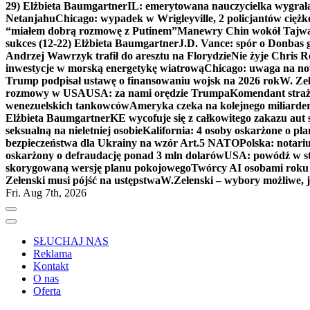
29) Elżbieta Baumgartner
IL: emerytowana nauczycielka wygrała 
Netanjahu
Chicago: wypadek w Wrigleyville, 2 policjantów cięż
“miałem dobrą rozmowę z Putinem”
Manewry Chin wokół Tajw
sukces (12-22) Elżbieta Baumgartner
J.D. Vance: spór o Donbas
Andrzej Wawrzyk trafił do aresztu na Florydzie
Nie żyje Chris R
inwestycje w morską energetykę wiatrową
Chicago: uwaga na now
Trump podpisał ustawę o finansowaniu wojsk na 2026 rok
W. Zeł
rozmowy w USA
USA: za nami orędzie Trumpa
Komendant straż
wenezuelskich tankowców
Ameryka czeka na kolejnego miliarder
Elżbieta Baumgartner
KE wycofuje się z całkowitego zakazu aut
seksualną na nieletniej osobie
Kalifornia: 4 osoby oskarżone o 
bezpieczeństwa dla Ukrainy na wzór Art.5 NATO
Polska: notari
oskarżony o defraudację ponad 3 mln dolarów
USA: powódź w s
skorygowaną wersję planu pokojowego
Twórcy AI osobami rok
Zełenski musi pójść na ustępstwa
W.Zełenski – wybory możliwe, j
Fri. Aug 7th, 2026
SŁUCHAJ NAS
Reklama
Kontakt
O nas
Oferta