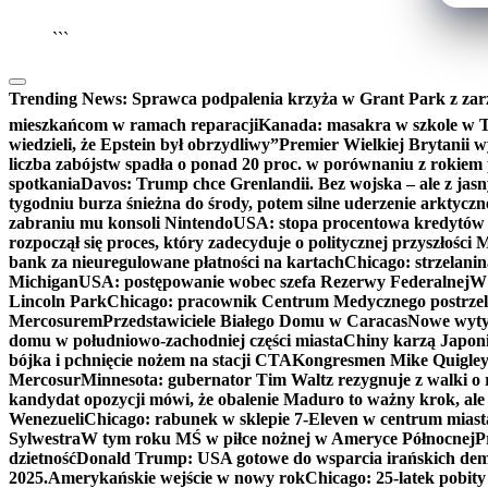
```
Trending News:
Sprawca podpalenia krzyża w Grant Park z zar
mieszkańcom w ramach reparacji
Kanada: masakra w szkole w Tu
wiedzieli, że Epstein był obrzydliwy”
Premier Wielkiej Brytanii w
liczba zabójstw spadła o ponad 20 proc. w porównaniu z rokiem 
spotkania
Davos: Trump chce Grenlandii. Bez wojska – ale z jas
tygodniu burza śnieżna do środy, potem silne uderzenie arktycz
zabraniu mu konsoli Nintendo
USA: stopa procentowa kredytów h
rozpoczął się proces, który zadecyduje o politycznej przyszłości
bank za nieuregulowane płatności na kartach
Chicago: strzelani
Michigan
USA: postępowanie wobec szefa Rezerwy Federalnej
W 
Lincoln Park
Chicago: pracownik Centrum Medycznego postrzel
Mercosurem
Przedstawiciele Białego Domu w Caracas
Nowe wyty
domu w południowo-zachodniej części miasta
Chiny karzą Japoni
bójka i pchnięcie nożem na stacji CTA
Kongresmen Mike Quigley b
Mercosur
Minnesota: gubernator Tim Waltz rezygnuje z walki o 
kandydat opozycji mówi, że obalenie Maduro to ważny krok, ale
Wenezueli
Chicago: rabunek w sklepie 7-Eleven w centrum miast
Sylwestra
W tym roku MŚ w piłce nożnej w Ameryce Północnej
P
dzietność
Donald Trump: USA gotowe do wsparcia irańskich de
2025.
Amerykańskie wejście w nowy rok
Chicago: 25-latek pobit