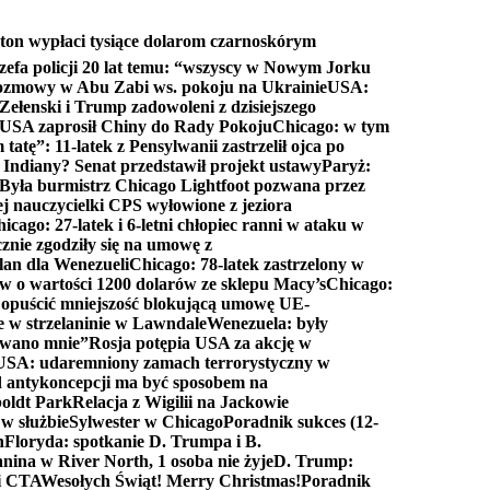
ton wypłaci tysiące dolarom czarnoskórym
efa policji 20 lat temu: “wszyscy w Nowym Jorku
rozmowy w Abu Zabi ws. pokoju na Ukrainie
USA:
Zełenski i Trump zadowoleni z dzisiejszego
 USA zaprosił Chiny do Rady Pokoju
Chicago: w tym
tatę”: 11-latek z Pensylwanii zastrzelił ojca po
Indiany? Senat przedstawił projekt ustawy
Paryż:
Była burmistrz Chicago Lightfoot pozwana przez
ej nauczycielki CPS wyłowione z jeziora
icago: 27-latek i 6-letni chłopiec ranni w ataku w
cznie zgodziły się na umowę z
lan dla Wenezueli
Chicago: 78-latek zastrzelony w
w o wartości 1200 dolarów ze sklepu Macy’s
Chicago:
opuścić mniejszość blokującą umowę UE-
e w strzelaninie w Lawndale
Wenezuela: były
rwano mnie”
Rosja potępia USA za akcję w
USA: udaremniony zamach terrorystyczny w
d antykoncepcji ma być sposobem na
boldt Park
Relacja z Wigilii na Jackowie
 w służbie
Sylwester w Chicago
Poradnik sukces (12-
n
Floryda: spotkanie D. Trumpa i B.
anina w River North, 1 osoba nie żyje
D. Trump:
ki CTA
Wesołych Świąt! Merry Christmas!
Poradnik