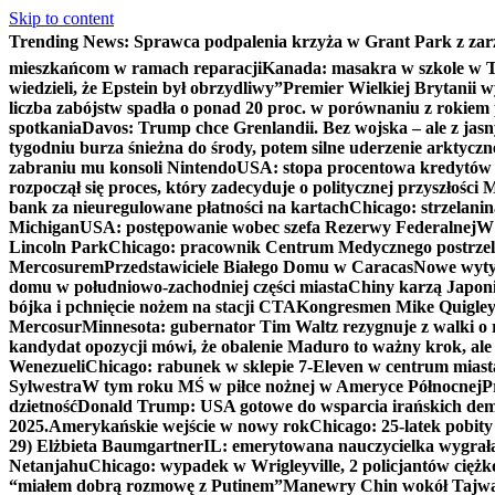
Skip to content
Trending News:
Sprawca podpalenia krzyża w Grant Park z zar
mieszkańcom w ramach reparacji
Kanada: masakra w szkole w Tu
wiedzieli, że Epstein był obrzydliwy”
Premier Wielkiej Brytanii w
liczba zabójstw spadła o ponad 20 proc. w porównaniu z rokiem 
spotkania
Davos: Trump chce Grenlandii. Bez wojska – ale z jas
tygodniu burza śnieżna do środy, potem silne uderzenie arktycz
zabraniu mu konsoli Nintendo
USA: stopa procentowa kredytów h
rozpoczął się proces, który zadecyduje o politycznej przyszłości
bank za nieuregulowane płatności na kartach
Chicago: strzelani
Michigan
USA: postępowanie wobec szefa Rezerwy Federalnej
W 
Lincoln Park
Chicago: pracownik Centrum Medycznego postrzel
Mercosurem
Przedstawiciele Białego Domu w Caracas
Nowe wyty
domu w południowo-zachodniej części miasta
Chiny karzą Japoni
bójka i pchnięcie nożem na stacji CTA
Kongresmen Mike Quigley b
Mercosur
Minnesota: gubernator Tim Waltz rezygnuje z walki o 
kandydat opozycji mówi, że obalenie Maduro to ważny krok, ale
Wenezueli
Chicago: rabunek w sklepie 7-Eleven w centrum miast
Sylwestra
W tym roku MŚ w piłce nożnej w Ameryce Północnej
P
dzietność
Donald Trump: USA gotowe do wsparcia irańskich de
2025.
Amerykańskie wejście w nowy rok
Chicago: 25-latek pobit
29) Elżbieta Baumgartner
IL: emerytowana nauczycielka wygrała 
Netanjahu
Chicago: wypadek w Wrigleyville, 2 policjantów cięż
“miałem dobrą rozmowę z Putinem”
Manewry Chin wokół Tajw