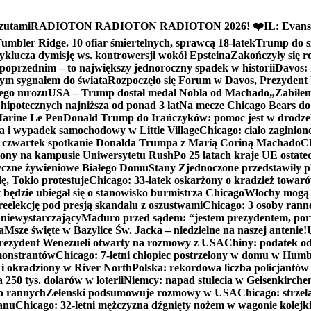
zutami
RADIOTON RADIOTON RADIOTON 2026! ❤️
IL: Evans
mbler Ridge. 10 ofiar śmiertelnych, sprawcą 18-latek
Trump do sz
yklucza dymisję ws. kontrowersji wokół Epsteina
Zakończyły się 
poprzednim – to największy jednoroczny spadek w historii
Davos: 
nym sygnałem do świata
Rozpoczęło się Forum w Davos, Prezydent
nego mrozu
USA – Trump dostał medal Nobla od Machado
„Zabiłem 
ipotecznych najniższa od ponad 3 lat
Na mecze Chicago Bears do 
 Marine Le Pen
Donald Trump do Irańczyków: pomoc jest w drodze
na i wypadek samochodowy w Little Village
Chicago: ciało zaginion
czwartek spotkanie Donalda Trumpa z Maríą Coriną Machado
Ch
ony na kampusie Uniwersytetu Rush
Po 25 latach kraje UE ostate
czne żywieniowe Białego Domu
Stany Zjednoczone przedstawiły p
ę, Tokio protestuje
Chicago: 33-latek oskarżony o kradzież towaró
ędzie ubiegał się o stanowisko burmistrza Chicago
Włochy mogą 
reelekcję pod presją skandalu z oszustwami
Chicago: 3 osoby rann
 niewystarczający
Maduro przed sądem: “jestem prezydentem, po
a
Msze święte w Bazylice Św. Jacka – niedzielne na naszej antenie!
rezydent Wenezueli otwarty na rozmowy z USA
Chiny: podatek o
monstrantów
Chicago: 7-letni chłopiec postrzelony w domu w Hum
y i okradziony w River North
Polska: rekordowa liczba policjantów
250 tys. dolarów w loterii
Niemcy: napad stulecia w Gelsenkirche
ko rannych
Zełenski podsumowuje rozmowy w USA
Chicago: strzel
anu
Chicago: 32-letni mężczyzna dźgnięty nożem w wagonie kolej