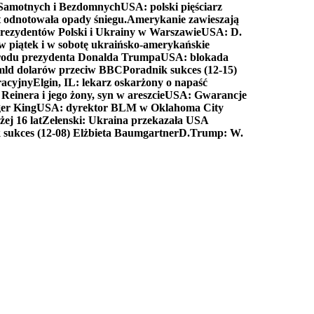
a Samotnych i Bezdomnych
USA: polski pięściarz
t odnotowała opady śniegu.
Amerykanie zawieszają
prezydentów Polski i Ukrainy w Warszawie
USA: D.
w piątek i w sobotę ukraińsko-amerykańskie
arodu prezydenta Donalda Trumpa
USA: blokada
 mld dolarów przeciw BBC
Poradnik sukces (12-15)
racyjny
Elgin, IL: lekarz oskarżony o napaść
inera i jego żony, syn w areszcie
USA: Gwarancje
er King
USA: dyrektor BLM w Oklahoma City
ej 16 lat
Zełenski: Ukraina przekazała USA
 sukces (12-08) Elżbieta Baumgartner
D.Trump: W.