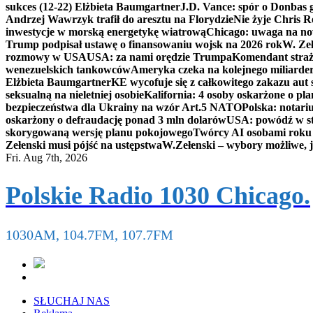
sukces (12-22) Elżbieta Baumgartner
J.D. Vance: spór o Donbas
Andrzej Wawrzyk trafił do aresztu na Florydzie
Nie żyje Chris R
inwestycje w morską energetykę wiatrową
Chicago: uwaga na now
Trump podpisał ustawę o finansowaniu wojsk na 2026 rok
W. Zeł
rozmowy w USA
USA: za nami orędzie Trumpa
Komendant straż
wenezuelskich tankowców
Ameryka czeka na kolejnego miliarder
Elżbieta Baumgartner
KE wycofuje się z całkowitego zakazu aut
seksualną na nieletniej osobie
Kalifornia: 4 osoby oskarżone o 
bezpieczeństwa dla Ukrainy na wzór Art.5 NATO
Polska: notari
oskarżony o defraudację ponad 3 mln dolarów
USA: powódź w s
skorygowaną wersję planu pokojowego
Twórcy AI osobami rok
Zełenski musi pójść na ustępstwa
W.Zełenski – wybory możliwe, j
Fri. Aug 7th, 2026
Polskie Radio 1030 Chicago.
1030AM, 104.7FM, 107.7FM
SŁUCHAJ NAS