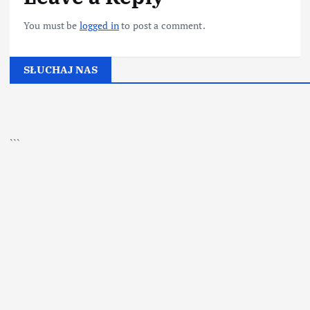
You must be
logged in
to post a comment.
SŁUCHAJ NAS
▶
Kliknij PLAY, aby słuchać
```