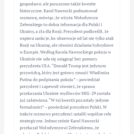
gospodarce, ale poruszono także kwestie
historyczne. Karol Nawrocki podsumował
rozmowę, mówiąc, że wizyta Wołodymyra
Zełenskiego to dobra informacja dla Polski i
Ukrainy, a zła dla Rosji. Prezydent podkreślił, że
wspiera sankcje, bo obserwuje od lat nie tylko atak
Rosji na Ukrainę, ale również działania hybrydowe
w Europie. Według Karola Nawrockiego pokoju w
Ukrainie nie uda się osiągnąć bez pomocy
prezydenta USA. “Donald Trump jest jedynym
przywódcą, który jest gotowy zmusić Władimira
Putina do podpisania pokoju” – powiedział
prezydent i zapewnił również, że sprawa
przekazania Ukrainie myśliwców MIG-29 została
już załatwiona. “W tej kwestii pozostały jedynie
formalności” – powiedział prezydent Polski. W
trakcie rozmowy prezydenci ustalili wspólne cele
strategiczne. Jednocześnie Karol Nawrocki
przekazał Wołodymyrowi Zełenskiemu, że