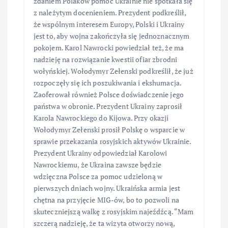
zdaniem Polaków pomoc Ukrainie nie spotkała się
z należytym docenieniem. Prezydent podkreślił,
że wspólnym interesem Europy, Polski i Ukrainy
jest to, aby wojna zakończyła się jednoznacznym
pokojem. Karol Nawrocki powiedział też, że ma
nadzieję na rozwiązanie kwestii ofiar zbrodni
wołyńskiej. Wołodymyr Zełenski podkreślił, że już
rozpoczęły się ich poszukiwania i ekshumacja.
Zaoferował również Polsce doświadczenie jego
państwa w obronie. Prezydent Ukrainy zaprosił
Karola Nawrockiego do Kijowa. Przy okazji
Wołodymyr Zełenski prosił Polskę o wsparcie w
sprawie przekazania rosyjskich aktywów Ukrainie.
Prezydent Ukrainy odpowiedział Karolowi
Nawrockiemu, że Ukraina zawsze będzie
wdzięczna Polsce za pomoc udzieloną w
pierwszych dniach wojny. Ukraińska armia jest
chętna na przyjęcie MIG-ów, bo to pozwoli na
skuteczniejszą walkę z rosyjskim najeźdźcą. “Mam
szczerą nadzieję, że ta wizyta otworzy nową,