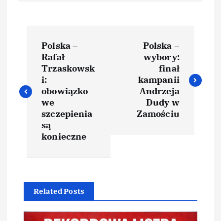
Polska –
Polska –
Rafał
wybory:
Trzaskowsk
finał
i:
kampanii
obowiązko
Andrzeja
we
Dudy w
szczepienia
Zamościu
są
konieczne
Related Posts