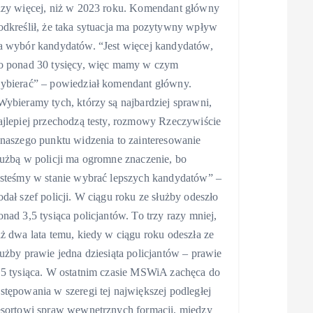
azy więcej, niż w 2023 roku. Komendant główny
odkreślił, że taka sytuacja ma pozytywny wpływ
a wybór kandydatów. “Jest więcej kandydatów,
o ponad 30 tysięcy, więc mamy w czym
ybierać” – powiedział komendant główny.
Wybieramy tych, którzy są najbardziej sprawni,
ajlepiej przechodzą testy, rozmowy Rzeczywiście
 naszego punktu widzenia to zainteresowanie
łużbą w policji ma ogromne znaczenie, bo
esteśmy w stanie wybrać lepszych kandydatów” –
odał szef policji. W ciągu roku ze służby odeszło
onad 3,5 tysiąca policjantów. To trzy razy mniej,
iż dwa lata temu, kiedy w ciągu roku odeszła ze
łużby prawie jedna dziesiąta policjantów – prawie
,5 tysiąca. W ostatnim czasie MSWiA zachęca do
stępowania w szeregi tej największej podległej
esortowi spraw wewnętrznych formacji, między