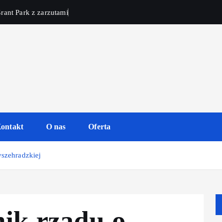
rant Park z zarzutami
ontakt
O nas
Oferta
yszehradzkiej
nik rządu o