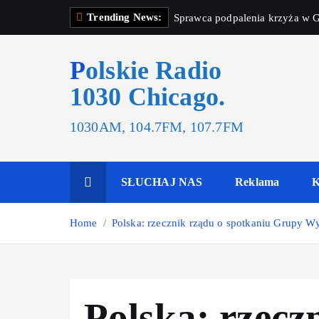
Trending News:
Sprawca podpalenia krzyża w G
Polskie Radio
1030 Chicago.
1030AM, 104.7FM, 107.7FM
SŁUCHAJ NAS
Reklama
K
Home
Polska: rzecznik rządu o spotkaniu Grupy W
Polska: rzecz