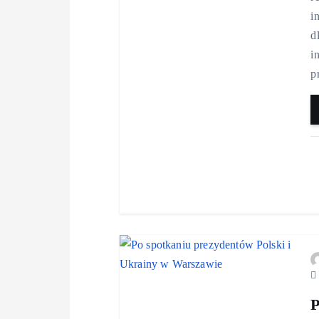
i
d
i
p
P