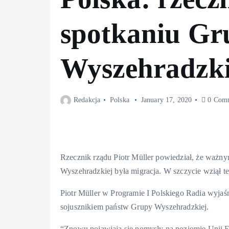
spotkaniu Gr
Wyszehradzki
Redakcja
Polska
January 17, 2020
0 Com
Rzecznik rządu Piotr Müller powiedział, że waż
Wyszehradzkiej była migracja. W szczycie wziął też
Piotr Müller w Programie I Polskiego Radia wyjaśni
sojusznikiem państw Grupy Wyszehradzkiej.
“Znowu pojawiają się pomysły na poziomie Unii Eur