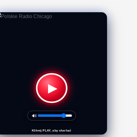
▶
🔊
Kliknij PLAY, aby słuchać