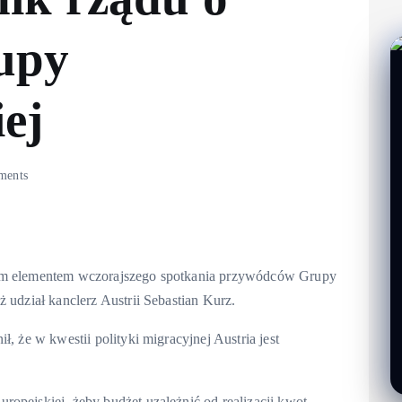
upy
ej
ments
nym elementem wczorajszego spotkania przywódców Grupy
 udział kanclerz Austrii Sebastian Kurz.
ł, że w kwestii polityki migracyjnej Austria jest
opejskiej, żeby budżet uzależnić od realizacji kwot