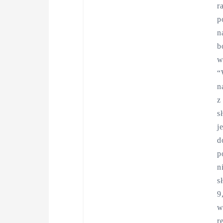
r
p
n
b
w
“
n
z
s
j
d
p
n
s
9
w
r