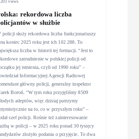
203 views
olska: rekordowa liczba
olicjantów w służbie
 policji służy rekordowa liczba funkcjonariuszy
 na koniec 2025 roku jest ich 102 288. To
ajwiększa liczba w historii tej formacji. “Jest to
ekordowe zatrudnienie w polskiej policji od
oczątku jej istnienia, czyli od 1990 roku” –
owiedział Informacyjnej Agencji Radiowej
omendant główny policji, generalny inspektor
arek Boroń. “W tym roku przyjęliśmy 8509
łodych adeptów, więc dzisiaj patrzymy
ptymistycznie na to, co w przyszłym roku” –
odał szef policji. Rośnie też zainteresowanie
łużbą w policji – w 2025 roku ponad 30 tysięcy
andydatów złożyło podania o przyjęcie. To dwa