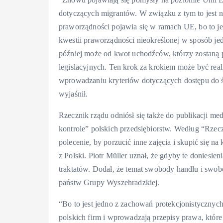
dotyczących migrantów. W związku z tym to jest nie
praworządności pojawia się w ramach UE, bo to jes
kwestii praworządności nieokreślonej w sposób je
później może od kwot uchodźców, którzy zostaną 
legislacyjnych. Ten krok za krokiem może być re
wprowadzaniu kryteriów dotyczących dostępu do 
wyjaśnił.
Rzecznik rządu odniósł się także do publikacji m
kontrole” polskich przedsiębiorstw. Według “Rzecz
polecenie, by porzucić inne zajęcia i skupić się
z Polski. Piotr Müller uznał, że gdyby te doniesie
traktatów. Dodał, że temat swobody handlu i swob
państw Grupy Wyszehradzkiej.
“Bo to jest jedno z zachowań protekcjonistycznych
polskich firm i wprowadzają przepisy prawa, które