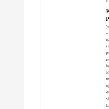
P
p
W
–
n
r
p
p
k
M
m
o
d
s
k