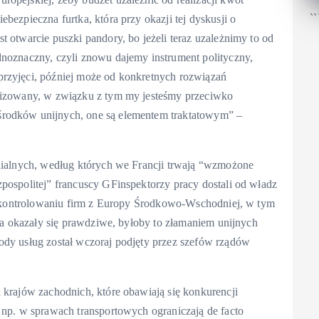
``
bezpieczna furtka, która przy okazji tej dyskusji o
t otwarcie puszki pandory, bo jeżeli teraz uzależnimy to od
dnoznaczny, czyli znowu dajemy instrument polityczny,
przyjęci, później może od konkretnych rozwiązań
alizowany, w związku z tym my jesteśmy przeciwko
środków unijnych, one są elementem traktatowym” –
edialnych, według których we Francji trwają “wzmożone
pospolitej” francuscy GFinspektorzy pracy dostali od władz
 na kontrolowaniu firm z Europy Środkowo-Wschodniej, w tym
nia okazały się prawdziwe, byłoby to złamaniem unijnych
ody usług został wczoraj podjęty przez szefów rządów
 krajów zachodnich, które obawiają się konkurencji
 np. w sprawach transportowych ograniczają de facto