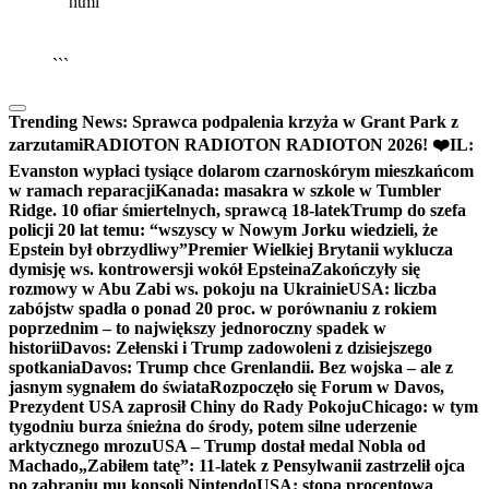
```html
▶
Kliknij PLAY, aby słuchać
🔈
🔊
```
Trending News:
Sprawca podpalenia krzyża w Grant Park z
zarzutami
RADIOTON RADIOTON RADIOTON 2026! ❤️
IL:
Evanston wypłaci tysiące dolarom czarnoskórym mieszkańcom
w ramach reparacji
Kanada: masakra w szkole w Tumbler
Ridge. 10 ofiar śmiertelnych, sprawcą 18-latek
Trump do szefa
policji 20 lat temu: “wszyscy w Nowym Jorku wiedzieli, że
Epstein był obrzydliwy”
Premier Wielkiej Brytanii wyklucza
dymisję ws. kontrowersji wokół Epsteina
Zakończyły się
rozmowy w Abu Zabi ws. pokoju na Ukrainie
USA: liczba
zabójstw spadła o ponad 20 proc. w porównaniu z rokiem
poprzednim – to największy jednoroczny spadek w
historii
Davos: Zełenski i Trump zadowoleni z dzisiejszego
spotkania
Davos: Trump chce Grenlandii. Bez wojska – ale z
jasnym sygnałem do świata
Rozpoczęło się Forum w Davos,
Prezydent USA zaprosił Chiny do Rady Pokoju
Chicago: w tym
tygodniu burza śnieżna do środy, potem silne uderzenie
arktycznego mrozu
USA – Trump dostał medal Nobla od
Machado
„Zabiłem tatę”: 11-latek z Pensylwanii zastrzelił ojca
po zabraniu mu konsoli Nintendo
USA: stopa procentowa