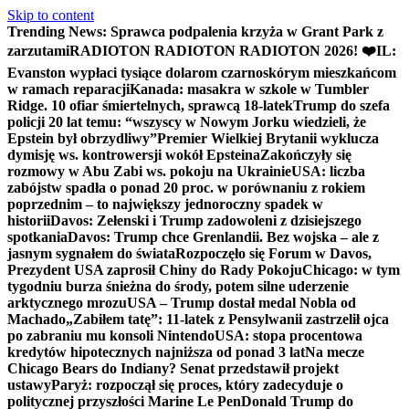
Skip to content
Trending News:
Sprawca podpalenia krzyża w Grant Park z
zarzutami
RADIOTON RADIOTON RADIOTON 2026! ❤️
IL:
Evanston wypłaci tysiące dolarom czarnoskórym mieszkańcom
w ramach reparacji
Kanada: masakra w szkole w Tumbler
Ridge. 10 ofiar śmiertelnych, sprawcą 18-latek
Trump do szefa
policji 20 lat temu: “wszyscy w Nowym Jorku wiedzieli, że
Epstein był obrzydliwy”
Premier Wielkiej Brytanii wyklucza
dymisję ws. kontrowersji wokół Epsteina
Zakończyły się
rozmowy w Abu Zabi ws. pokoju na Ukrainie
USA: liczba
zabójstw spadła o ponad 20 proc. w porównaniu z rokiem
poprzednim – to największy jednoroczny spadek w
historii
Davos: Zełenski i Trump zadowoleni z dzisiejszego
spotkania
Davos: Trump chce Grenlandii. Bez wojska – ale z
jasnym sygnałem do świata
Rozpoczęło się Forum w Davos,
Prezydent USA zaprosił Chiny do Rady Pokoju
Chicago: w tym
tygodniu burza śnieżna do środy, potem silne uderzenie
arktycznego mrozu
USA – Trump dostał medal Nobla od
Machado
„Zabiłem tatę”: 11-latek z Pensylwanii zastrzelił ojca
po zabraniu mu konsoli Nintendo
USA: stopa procentowa
kredytów hipotecznych najniższa od ponad 3 lat
Na mecze
Chicago Bears do Indiany? Senat przedstawił projekt
ustawy
Paryż: rozpoczął się proces, który zadecyduje o
politycznej przyszłości Marine Le Pen
Donald Trump do