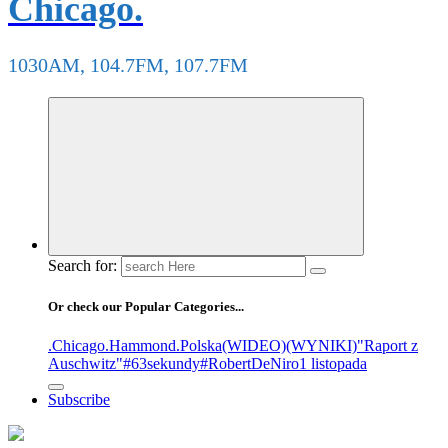
Chicago.
1030AM, 104.7FM, 107.7FM
Search for:
Or check our Popular Categories...
.Chicago
.Hammond
.Polska
(WIDEO)
(WYNIKI)
"Raport z
Auschwitz"
#63sekundy
#RobertDeNiro
1 listopada
Subscribe