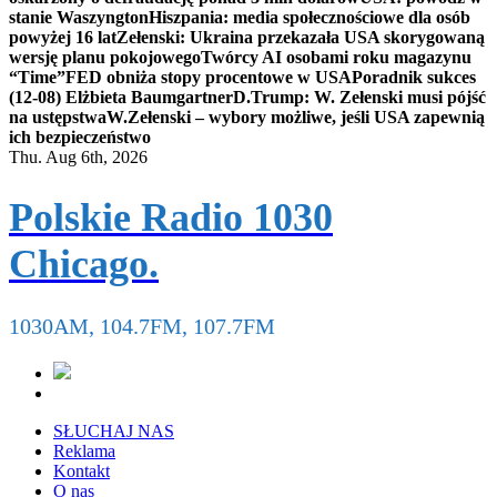
stanie Waszyngton
Hiszpania: media społecznościowe dla osób
powyżej 16 lat
Zełenski: Ukraina przekazała USA skorygowaną
wersję planu pokojowego
Twórcy AI osobami roku magazynu
“Time”
FED obniża stopy procentowe w USA
Poradnik sukces
(12-08) Elżbieta Baumgartner
D.Trump: W. Zełenski musi pójść
na ustępstwa
W.Zełenski – wybory możliwe, jeśli USA zapewnią
ich bezpieczeństwo
Thu. Aug 6th, 2026
Polskie Radio 1030
Chicago.
1030AM, 104.7FM, 107.7FM
SŁUCHAJ NAS
Reklama
Kontakt
O nas