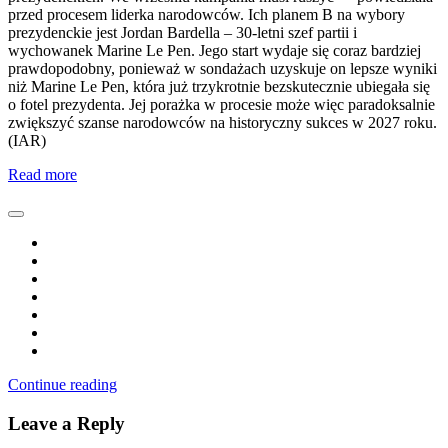
przed procesem liderka narodowców. Ich planem B na wybory
prezydenckie jest Jordan Bardella – 30-letni szef partii i
wychowanek Marine Le Pen. Jego start wydaje się coraz bardziej
prawdopodobny, ponieważ w sondażach uzyskuje on lepsze wyniki
niż Marine Le Pen, która już trzykrotnie bezskutecznie ubiegała się
o fotel prezydenta. Jej porażka w procesie może więc paradoksalnie
zwiększyć szanse narodowców na historyczny sukces w 2027 roku.
(IAR)
Read more
Continue reading
Leave a Reply