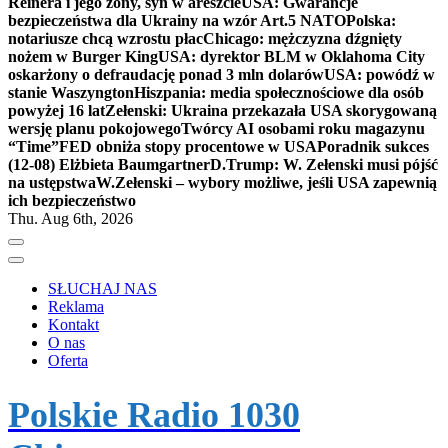
Reinera i jego żony, syn w areszcie
USA: Gwarancje
bezpieczeństwa dla Ukrainy na wzór Art.5 NATO
Polska:
notariusze chcą wzrostu płac
Chicago: mężczyzna dźgnięty
nożem w Burger King
USA: dyrektor BLM w Oklahoma City
oskarżony o defraudację ponad 3 mln dolarów
USA: powódź w
stanie Waszyngton
Hiszpania: media społecznościowe dla osób
powyżej 16 lat
Zełenski: Ukraina przekazała USA skorygowaną
wersję planu pokojowego
Twórcy AI osobami roku magazynu
“Time”
FED obniża stopy procentowe w USA
Poradnik sukces
(12-08) Elżbieta Baumgartner
D.Trump: W. Zełenski musi pójść
na ustępstwa
W.Zełenski – wybory możliwe, jeśli USA zapewnią
ich bezpieczeństwo
Thu. Aug 6th, 2026
SŁUCHAJ NAS
Reklama
Kontakt
O nas
Oferta
Polskie Radio 1030