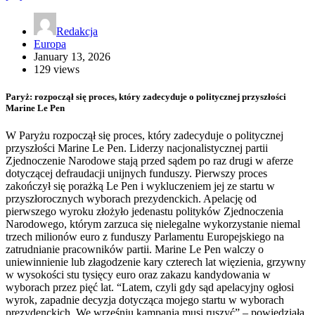
Redakcja
Europa
January 13, 2026
129 views
Paryż: rozpoczął się proces, który zadecyduje o politycznej przyszłości
Marine Le Pen
W Paryżu rozpoczął się proces, który zadecyduje o politycznej
przyszłości Marine Le Pen. Liderzy nacjonalistycznej partii
Zjednoczenie Narodowe stają przed sądem po raz drugi w aferze
dotyczącej defraudacji unijnych funduszy. Pierwszy proces
zakończył się porażką Le Pen i wykluczeniem jej ze startu w
przyszłorocznych wyborach prezydenckich. Apelację od
pierwszego wyroku złożyło jedenastu polityków Zjednoczenia
Narodowego, którym zarzuca się nielegalne wykorzystanie niemal
trzech milionów euro z funduszy Parlamentu Europejskiego na
zatrudnianie pracowników partii. Marine Le Pen walczy o
uniewinnienie lub złagodzenie kary czterech lat więzienia, grzywny
w wysokości stu tysięcy euro oraz zakazu kandydowania w
wyborach przez pięć lat. “Latem, czyli gdy sąd apelacyjny ogłosi
wyrok, zapadnie decyzja dotycząca mojego startu w wyborach
prezydenckich. We wrześniu kampania musi ruszyć” – powiedziała