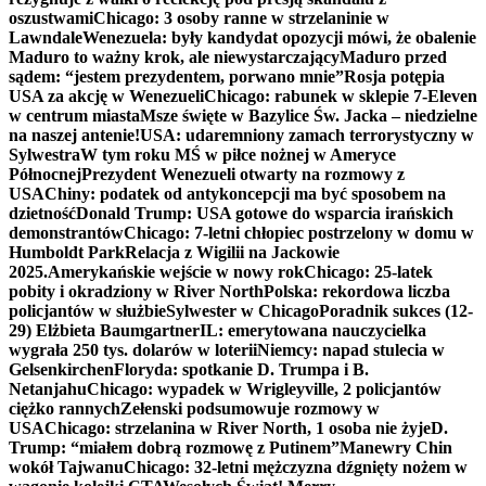
oszustwami
Chicago: 3 osoby ranne w strzelaninie w
Lawndale
Wenezuela: były kandydat opozycji mówi, że obalenie
Maduro to ważny krok, ale niewystarczający
Maduro przed
sądem: “jestem prezydentem, porwano mnie”
Rosja potępia
USA za akcję w Wenezueli
Chicago: rabunek w sklepie 7-Eleven
w centrum miasta
Msze święte w Bazylice Św. Jacka – niedzielne
na naszej antenie!
USA: udaremniony zamach terrorystyczny w
Sylwestra
W tym roku MŚ w piłce nożnej w Ameryce
Północnej
Prezydent Wenezueli otwarty na rozmowy z
USA
Chiny: podatek od antykoncepcji ma być sposobem na
dzietność
Donald Trump: USA gotowe do wsparcia irańskich
demonstrantów
Chicago: 7-letni chłopiec postrzelony w domu w
Humboldt Park
Relacja z Wigilii na Jackowie
2025.
Amerykańskie wejście w nowy rok
Chicago: 25-latek
pobity i okradziony w River North
Polska: rekordowa liczba
policjantów w służbie
Sylwester w Chicago
Poradnik sukces (12-
29) Elżbieta Baumgartner
IL: emerytowana nauczycielka
wygrała 250 tys. dolarów w loterii
Niemcy: napad stulecia w
Gelsenkirchen
Floryda: spotkanie D. Trumpa i B.
Netanjahu
Chicago: wypadek w Wrigleyville, 2 policjantów
ciężko rannych
Zełenski podsumowuje rozmowy w
USA
Chicago: strzelanina w River North, 1 osoba nie żyje
D.
Trump: “miałem dobrą rozmowę z Putinem”
Manewry Chin
wokół Tajwanu
Chicago: 32-letni mężczyzna dźgnięty nożem w