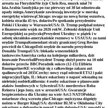
aresztu na Florydzie
Nie żyje Chris Rea, muzyk miał 74
lata.
Arabia Saudyjska po raz pierwszy od 30 lat odnotowała
opady śniegu.
Amerykanie zawieszają inwestycje w morską
energetykę wiatrową
Chicago: uwaga na nową formę oszustwa,
kobieta straciła 45 tys. dolarów
Po spotkaniu prezydentów
Polski i Ukrainy w Warszawie
USA: D. Trump podpisał ustawę
o finansowaniu wojsk na 2026 rok
W. Zełenski dziękuje Unii
Europejskiej za pożyczkę
Prezydent Ukrainy: w piątek i w
sobotę ukraińsko-amerykańskie rozmowy w USA
USA: za nami
orędzie Trumpa
Komendant straży granicznej Greg Bovino
powrócił do Chicago
Dziś orędzie do narodu prezydenta
Donalda Trumpa
USA: blokada wenezuelskich
tankowców
Ameryka czeka na kolejnego miliardera, dziś
losowanie Powerball
Prezydent Trump złożył pozew na 10 mld
dolarów przeciw BBC
Poradnik sukces (12-15) Elżbieta
Baumgartner
KE wycofuje się z całkowitego zakazu aut
spalinowych od 2035
Czechy: nowy rząd odrzucił ETS2 i pakt
migracyjny
Elgin, IL: lekarz oskarżony o napaść seksualną na
nieletniej osobie
Kalifornia: 4 osoby oskarżone o planowanie
ataków bombowych w Sylwestra
USA: morderstwo Roba
Reinera i jego żony, syn w areszcie
USA: Gwarancje
bezpieczeństwa dla Ukrainy na wzór Art.5 NATO
Polska:
notariusze chcą wzrostu płac
Chicago: mężczyzna dźgnięty
nożem w Burger King
USA: dyrektor BLM w Oklahoma City
oskarżony o defraudację ponad 3 mln dolarów
USA: powódź w