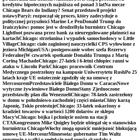
kredytów hipotecznych najniższa od ponad 3 lat
Na mecze
Chicago Bears do Indiany? Senat przedstawił projekt
ustawy
Paryż: rozpoczął się proces, który zadecyduje o
politycznej przyszłości Marine Le Pen
Donald Trump do
Irańczyków: pomoc jest w drodze
Była burmistrz Chicago
Lightfoot pozwana przez bank za nieuregulowane płatności na
kartach
Chicago: strzelanina i wypadek samochodowy w Little
Village
Chicago: ciało zaginionej nauczycielki CPS wyłowione z
jeziora Michigan
USA: postępowanie wobec szefa Rezerwy
Federalnej
W czwartek spotkanie Donalda Trumpa z Maríą
Coriną Machado
Chicago: 27-latek i 6-letni chłopiec ranni w
ataku w Lincoln Park
Chicago: pracownik Centrum
Medycznego postrzelony na kampusie Uniwersytetu Rush
Po 25
latach kraje UE ostatecznie zgodziły się na umowę z
Mercosurem
Przedstawiciele Białego Domu w Caracas
Nowe
wytyczne żywieniowe Białego Domu
Stany Zjednoczone
przedstawiły plan dla Wenezueli
Chicago: 78-latek zastrzelony
w domu w południowo-zachodniej części miasta
Chiny karzą
Japonię, Tokio protestuje
Chicago: 33-latek oskarżony o
kradzież towarów o wartości 1200 dolarów ze sklepu
Macy’s
Chicago: bójka i pchnięcie nożem na stacji
CTA
Kongresmen Mike Quigley będzie ubiegał się o stanowisko
burmistrza Chicago
Włochy mogą opuścić mniejszość blokującą
umowę UE-Mercosur
Minnesota: gubernator Tim Waltz
rezygnuje z walki o reelekcję pod presją skandalu z