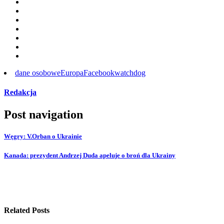
dane osobowe
Europa
Facebook
watchdog
Redakcja
Post navigation
Węgry: V.Orban o Ukrainie
Kanada: prezydent Andrzej Duda apeluje o broń dla Ukrainy
Related Posts