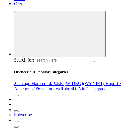
Oferta
Search for:
Or check our Popular Categories...
.Chicago
.Hammond
.Polska
(WIDEO)
(WYNIKI)
"Raport z
Auschwitz"
#63sekundy
#RobertDeNiro
1 listopada
Subscribe