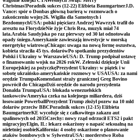
wagonie kolejki CTA
Wesołych Świąt! Merry
Christmas!
Poradnik sukces (12-22) Elżbieta Baumgartner
J.D.
Vance: spór o Donbas główną barierą w rozmowach o
zakończeniu wojny
26. Wigilia dla Samotnych i
Bezdomnych
USA: polski pięściarz Andrzej Wawrzyk trafił do
aresztu na Florydzie
Nie żyje Chris Rea, muzyk miał 74
lata.
Arabia Saudyjska po raz pierwszy od 30 lat odnotowała
opady śniegu.
Amerykanie zawieszają inwestycje w morską
energetykę wiatrową
Chicago: uwaga na nową formę oszustwa,
kobieta straciła 45 tys. dolarów
Po spotkaniu prezydentów
Polski i Ukrainy w Warszawie
USA: D. Trump podpisał ustawę
o finansowaniu wojsk na 2026 rok
W. Zełenski dziękuje Unii
Europejskiej za pożyczkę
Prezydent Ukrainy: w piątek i w
sobotę ukraińsko-amerykańskie rozmowy w USA
USA: za nami
orędzie Trumpa
Komendant straży granicznej Greg Bovino
powrócił do Chicago
Dziś orędzie do narodu prezydenta
Donalda Trumpa
USA: blokada wenezuelskich
tankowców
Ameryka czeka na kolejnego miliardera, dziś
losowanie Powerball
Prezydent Trump złożył pozew na 10 mld
dolarów przeciw BBC
Poradnik sukces (12-15) Elżbieta
Baumgartner
KE wycofuje się z całkowitego zakazu aut
spalinowych od 2035
Czechy: nowy rząd odrzucił ETS2 i pakt
migracyjny
Elgin, IL: lekarz oskarżony o napaść seksualną na
nieletniej osobie
Kalifornia: 4 osoby oskarżone o planowanie
ataków bombowych w Sylwestra
USA: morderstwo Roba