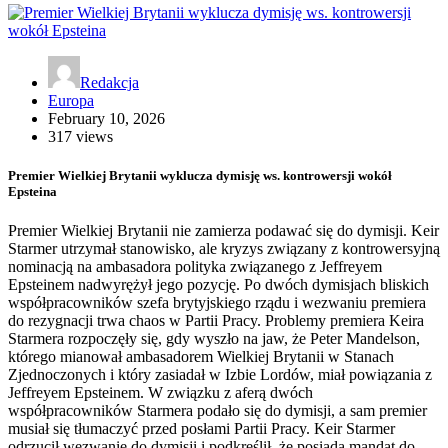
Redakcja
Europa
February 10, 2026
317 views
Premier Wielkiej Brytanii wyklucza dymisję ws. kontrowersji wokół
Epsteina
Premier Wielkiej Brytanii nie zamierza podawać się do dymisji. Keir
Starmer utrzymał stanowisko, ale kryzys związany z kontrowersyjną
nominacją na ambasadora polityka związanego z Jeffreyem
Epsteinem nadwyrężył jego pozycję. Po dwóch dymisjach bliskich
współpracowników szefa brytyjskiego rządu i wezwaniu premiera
do rezygnacji trwa chaos w Partii Pracy. Problemy premiera Keira
Starmera rozpoczęły się, gdy wyszło na jaw, że Peter Mandelson,
którego mianował ambasadorem Wielkiej Brytanii w Stanach
Zjednoczonych i który zasiadał w Izbie Lordów, miał powiązania z
Jeffreyem Epsteinem. W związku z aferą dwóch
współpracowników Starmera podało się do dymisji, a sam premier
musiał się tłumaczyć przed posłami Partii Pracy. Keir Starmer
odrzucił wezwanie do dymisji i podkreślił, że posiada mandat do