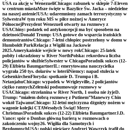
USA za akcję w Wenezueli
Chicago: rabunek w sklepie 7-Eleven
w centrum miasta
Msze święte w Bazylice Św. Jacka – niedzielne
na naszej antenie!
USA: udaremniony zamach terrorystyczny w
Sylwestra
W tym roku MŚ w piłce nożnej w Ameryce
Północnej
Prezydent Wenezueli otwarty na rozmowy z
USA
Chiny: podatek od antykoncepcji ma być sposobem na
dzietność
Donald Trump: USA gotowe do wsparcia irańskich
demonstrantów
Chicago: 7-letni chłopiec postrzelony w domu w
Humboldt Park
Relacja z Wigilii na Jackowie
2025.
Amerykańskie wejście w nowy rok
Chicago: 25-latek
pobity i okradziony w River North
Polska: rekordowa liczba
policjantów w służbie
Sylwester w Chicago
Poradnik sukces (12-
29) Elżbieta Baumgartner
IL: emerytowana nauczycielka
wygrała 250 tys. dolarów w loterii
Niemcy: napad stulecia w
Gelsenkirchen
Floryda: spotkanie D. Trumpa i B.
Netanjahu
Chicago: wypadek w Wrigleyville, 2 policjantów
ciężko rannych
Zełenski podsumowuje rozmowy w
USA
Chicago: strzelanina w River North, 1 osoba nie żyje
D.
Trump: “miałem dobrą rozmowę z Putinem”
Manewry Chin
wokół Tajwanu
Chicago: 32-letni mężczyzna dźgnięty nożem w
wagonie kolejki CTA
Wesołych Świąt! Merry
Christmas!
Poradnik sukces (12-22) Elżbieta Baumgartner
J.D.
Vance: spór o Donbas główną barierą w rozmowach o
zakończeniu wojny
26. Wigilia dla Samotnych i
Bezdomnych
USA: polski pięściarz Andrzej Wawrzyk trafił do