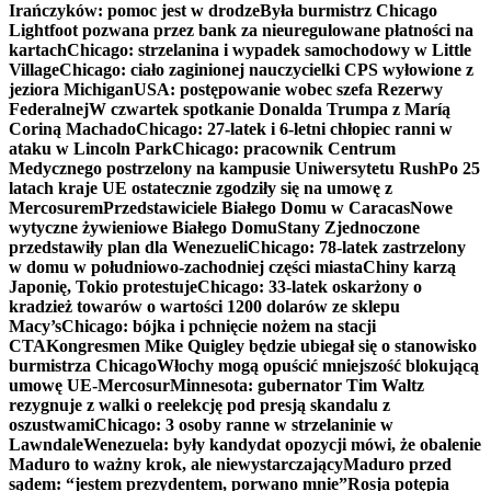
Irańczyków: pomoc jest w drodze
Była burmistrz Chicago
Lightfoot pozwana przez bank za nieuregulowane płatności na
kartach
Chicago: strzelanina i wypadek samochodowy w Little
Village
Chicago: ciało zaginionej nauczycielki CPS wyłowione z
jeziora Michigan
USA: postępowanie wobec szefa Rezerwy
Federalnej
W czwartek spotkanie Donalda Trumpa z Maríą
Coriną Machado
Chicago: 27-latek i 6-letni chłopiec ranni w
ataku w Lincoln Park
Chicago: pracownik Centrum
Medycznego postrzelony na kampusie Uniwersytetu Rush
Po 25
latach kraje UE ostatecznie zgodziły się na umowę z
Mercosurem
Przedstawiciele Białego Domu w Caracas
Nowe
wytyczne żywieniowe Białego Domu
Stany Zjednoczone
przedstawiły plan dla Wenezueli
Chicago: 78-latek zastrzelony
w domu w południowo-zachodniej części miasta
Chiny karzą
Japonię, Tokio protestuje
Chicago: 33-latek oskarżony o
kradzież towarów o wartości 1200 dolarów ze sklepu
Macy’s
Chicago: bójka i pchnięcie nożem na stacji
CTA
Kongresmen Mike Quigley będzie ubiegał się o stanowisko
burmistrza Chicago
Włochy mogą opuścić mniejszość blokującą
umowę UE-Mercosur
Minnesota: gubernator Tim Waltz
rezygnuje z walki o reelekcję pod presją skandalu z
oszustwami
Chicago: 3 osoby ranne w strzelaninie w
Lawndale
Wenezuela: były kandydat opozycji mówi, że obalenie
Maduro to ważny krok, ale niewystarczający
Maduro przed
sądem: “jestem prezydentem, porwano mnie”
Rosja potępia