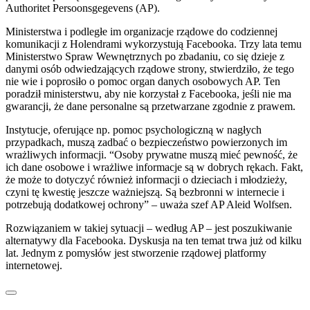
Authoritet Persoonsgegevens (AP).
Ministerstwa i podległe im organizacje rządowe do codziennej
komunikacji z Holendrami wykorzystują Facebooka. Trzy lata temu
Ministerstwo Spraw Wewnętrznych po zbadaniu, co się dzieje z
danymi osób odwiedzających rządowe strony, stwierdziło, że tego
nie wie i poprosiło o pomoc organ danych osobowych AP. Ten
poradził ministerstwu, aby nie korzystał z Facebooka, jeśli nie ma
gwarancji, że dane personalne są przetwarzane zgodnie z prawem.
Instytucje, oferujące np. pomoc psychologiczną w nagłych
przypadkach, muszą zadbać o bezpieczeństwo powierzonych im
wrażliwych informacji. “Osoby prywatne muszą mieć pewność, że
ich dane osobowe i wrażliwe informacje są w dobrych rękach. Fakt,
że może to dotyczyć również informacji o dzieciach i młodzieży,
czyni tę kwestię jeszcze ważniejszą. Są bezbronni w internecie i
potrzebują dodatkowej ochrony” – uważa szef AP Aleid Wolfsen.
Rozwiązaniem w takiej sytuacji – według AP – jest poszukiwanie
alternatywy dla Facebooka. Dyskusja na ten temat trwa już od kilku
lat. Jednym z pomysłów jest stworzenie rządowej platformy
internetowej.