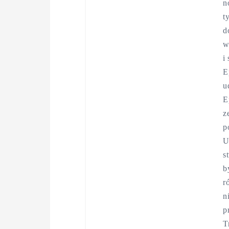
n
t
d
w
i
E
u
E
z
p
U
s
b
r
n
p
T