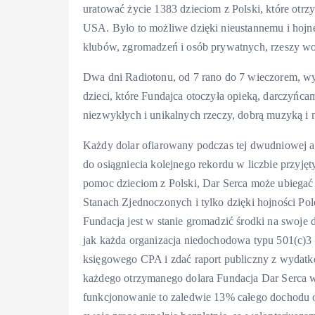
uratować życie 1383 dzieciom z Polski, które otr
USA. Było to możliwe dzięki nieustannemu i hojnem
klubów, zgromadzeń i osób prywatnych, rzeszy wol
Dwa dni Radiotonu, od 7 rano do 7 wieczorem, wy
dzieci, które Fundajca otoczyła opieką, darczyńcam
niezwykłych i unikalnych rzeczy, dobrą muzyką i 
Każdy dolar ofiarowany podczas tej dwudniowej a
do osiągniecia kolejnego rekordu w liczbie przyjęt
pomoc dzieciom z Polski, Dar Serca może ubiegać
Stanach Zjednoczonych i tylko dzięki hojności Pol
Fundacja jest w stanie gromadzić środki na swoje 
jak każda organizacja niedochodowa typu 501(c)3
księgowego CPA i zdać raport publiczny z wydatko
każdego otrzymanego dolara Fundacja Dar Serca w
funkcjonowanie to zaledwie 13% całego dochodu o