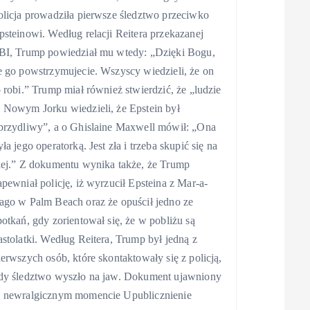
olicja prowadziła pierwsze śledztwo przeciwko
psteinowi. Według relacji Reitera przekazanej
BI, Trump powiedział mu wtedy: „Dzięki Bogu,
e go powstrzymujecie. Wszyscy wiedzieli, że on
o robi.” Trump miał również stwierdzić, że „ludzie
 Nowym Jorku wiedzieli, że Epstein był
brzydliwy”, a o Ghislaine Maxwell mówił: „Ona
yła jego operatorką. Jest zła i trzeba skupić się na
iej.” Z dokumentu wynika także, że Trump
apewniał policję, iż wyrzucił Epsteina z Mar-a-
ago w Palm Beach oraz że opuścił jedno ze
potkań, gdy zorientował się, że w pobliżu są
astolatki. Według Reitera, Trump był jedną z
ierwszych osób, które skontaktowały się z policją,
dy śledztwo wyszło na jaw. Dokument ujawniony
 newralgicznym momencie Upublicznienie