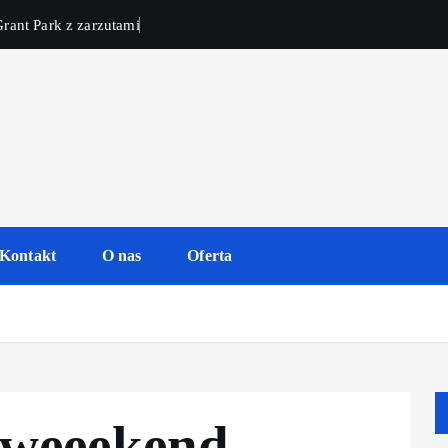
rant Park z zarzutami
Kontakt
O nas
Oferta
 weeekend