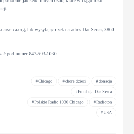
i podobnie jak setki innych osób, które w ciągu roku
cji.
ca.org, lub wysyłając czek na adres Dar Serca, 3860
ować pod numer 847-593-1030
Chicago
chore dzieci
donacja
Fundacja Dar Serca
Polskie Radio 1030 Chicago
Radioton
USA