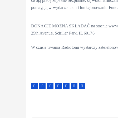
swoją pracę zupełnie bezpłatnie, są wolontariuszam
pomagają w wydarzeniach i funkcjonowaniu Funda
DONACJE MOŻNA SKŁADAĆ na stronie www.darser
25th Avenue, Schiller Park, IL 60176
W czasie trwania Radiotonu wystarczy zatelefon