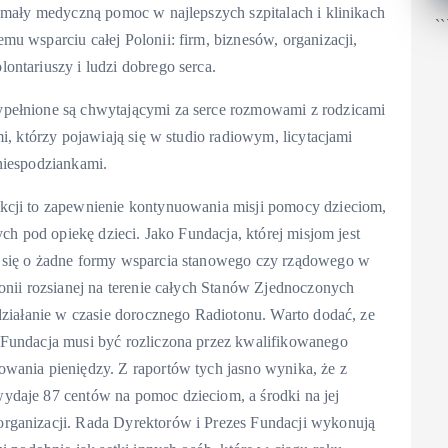
zymały medyczną pomoc w najlepszych szpitalach i klinikach
``
u wsparciu całej Polonii: firm, biznesów, organizacji,
ontariuszy i ludzi dobrego serca.
pełnione są chwytającymi za serce rozmowami z rodzicami
i, którzy pojawiają się w studio radiowym, licytacjami
niespodziankami.
kcji to zapewnienie kontynuowania misji pomocy dzieciom,
ych pod opiekę dzieci. Jako Fundacja, której misjom jest
 się o żadne formy wsparcia stanowego czy rządowego w
onii rozsianej na terenie całych Stanów Zjednoczonych
działanie w czasie dorocznego Radiotonu. Warto dodać, ze
 Fundacja musi być rozliczona przez kwalifikowanego
wania pieniędzy. Z raportów tych jasno wynika, że z
ydaje 87 centów na pomoc dzieciom, a środki na jej
rganizacji. Rada Dyrektorów i Prezes Fundacji wykonują