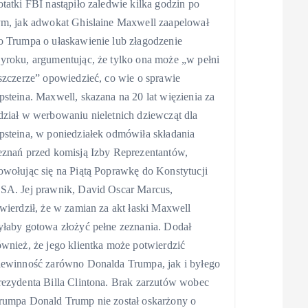
otatki FBI nastąpiło zaledwie kilka godzin po
ym, jak adwokat Ghislaine Maxwell zaapelował
o Trumpa o ułaskawienie lub złagodzenie
yroku, argumentując, że tylko ona może „w pełni
 szczerze” opowiedzieć, co wie o sprawie
psteina. Maxwell, skazana na 20 lat więzienia za
dział w werbowaniu nieletnich dziewcząt dla
psteina, w poniedziałek odmówiła składania
eznań przed komisją Izby Reprezentantów,
owołując się na Piątą Poprawkę do Konstytucji
SA. Jej prawnik, David Oscar Marcus,
twierdził, że w zamian za akt łaski Maxwell
yłaby gotowa złożyć pełne zeznania. Dodał
ównież, że jego klientka może potwierdzić
iewinność zarówno Donalda Trumpa, jak i byłego
rezydenta Billa Clintona. Brak zarzutów wobec
rumpa Donald Trump nie został oskarżony o