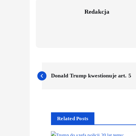
Redakcja
P
Donald Trump kwestionuje art. 5
o
s
t
Related Posts