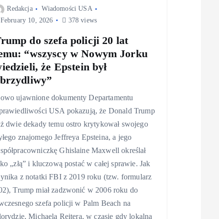
Redakcja
Wiadomości USA
February 10, 2026
378 views
rump do szefa policji 20 lat
emu: “wszyscy w Nowym Jorku
iedzieli, że Epstein był
brzydliwy”
owo ujawnione dokumenty Departamentu
prawiedliwości USA pokazują, że Donald Trump
uż dwie dekady temu ostro krytykował swojego
yłego znajomego Jeffreya Epsteina, a jego
spółpracowniczkę Ghislaine Maxwell określał
ako „złą” i kluczową postać w całej sprawie. Jak
ynika z notatki FBI z 2019 roku (tzw. formularz
02), Trump miał zadzwonić w 2006 roku do
wczesnego szefa policji w Palm Beach na
lorydzie, Michaela Reitera, w czasie gdy lokalna