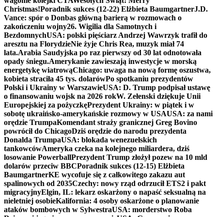
wagonie kolejki CTA
Wesołych Świąt! Merry
Christmas!
Poradnik sukces (12-22) Elżbieta Baumgartner
J.D.
Vance: spór o Donbas główną barierą w rozmowach o
zakończeniu wojny
26. Wigilia dla Samotnych i
Bezdomnych
USA: polski pięściarz Andrzej Wawrzyk trafił do
aresztu na Florydzie
Nie żyje Chris Rea, muzyk miał 74
lata.
Arabia Saudyjska po raz pierwszy od 30 lat odnotowała
opady śniegu.
Amerykanie zawieszają inwestycje w morską
energetykę wiatrową
Chicago: uwaga na nową formę oszustwa,
kobieta straciła 45 tys. dolarów
Po spotkaniu prezydentów
Polski i Ukrainy w Warszawie
USA: D. Trump podpisał ustawę
o finansowaniu wojsk na 2026 rok
W. Zełenski dziękuje Unii
Europejskiej za pożyczkę
Prezydent Ukrainy: w piątek i w
sobotę ukraińsko-amerykańskie rozmowy w USA
USA: za nami
orędzie Trumpa
Komendant straży granicznej Greg Bovino
powrócił do Chicago
Dziś orędzie do narodu prezydenta
Donalda Trumpa
USA: blokada wenezuelskich
tankowców
Ameryka czeka na kolejnego miliardera, dziś
losowanie Powerball
Prezydent Trump złożył pozew na 10 mld
dolarów przeciw BBC
Poradnik sukces (12-15) Elżbieta
Baumgartner
KE wycofuje się z całkowitego zakazu aut
spalinowych od 2035
Czechy: nowy rząd odrzucił ETS2 i pakt
migracyjny
Elgin, IL: lekarz oskarżony o napaść seksualną na
nieletniej osobie
Kalifornia: 4 osoby oskarżone o planowanie
ataków bombowych w Sylwestra
USA: morderstwo Roba