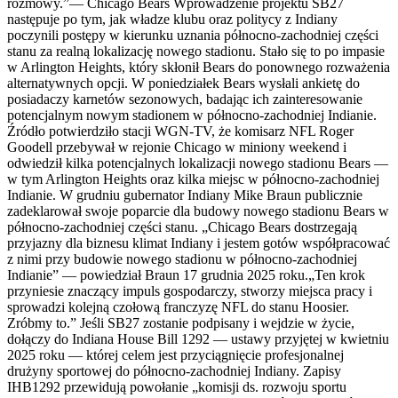
rozmowy.”— Chicago Bears Wprowadzenie projektu SB27
następuje po tym, jak władze klubu oraz politycy z Indiany
poczynili postępy w kierunku uznania północno-zachodniej części
stanu za realną lokalizację nowego stadionu. Stało się to po impasie
w Arlington Heights, który skłonił Bears do ponownego rozważenia
alternatywnych opcji. W poniedziałek Bears wysłali ankietę do
posiadaczy karnetów sezonowych, badając ich zainteresowanie
potencjalnym nowym stadionem w północno-zachodniej Indianie.
Źródło potwierdziło stacji WGN-TV, że komisarz NFL Roger
Goodell przebywał w rejonie Chicago w miniony weekend i
odwiedził kilka potencjalnych lokalizacji nowego stadionu Bears —
w tym Arlington Heights oraz kilka miejsc w północno-zachodniej
Indianie. W grudniu gubernator Indiany Mike Braun publicznie
zadeklarował swoje poparcie dla budowy nowego stadionu Bears w
północno-zachodniej części stanu. „Chicago Bears dostrzegają
przyjazny dla biznesu klimat Indiany i jestem gotów współpracować
z nimi przy budowie nowego stadionu w północno-zachodniej
Indianie” — powiedział Braun 17 grudnia 2025 roku.„Ten krok
przyniesie znaczący impuls gospodarczy, stworzy miejsca pracy i
sprowadzi kolejną czołową franczyzę NFL do stanu Hoosier.
Zróbmy to.” Jeśli SB27 zostanie podpisany i wejdzie w życie,
dołączy do Indiana House Bill 1292 — ustawy przyjętej w kwietniu
2025 roku — której celem jest przyciągnięcie profesjonalnej
drużyny sportowej do północno-zachodniej Indiany. Zapisy
IHB1292 przewidują powołanie „komisji ds. rozwoju sportu