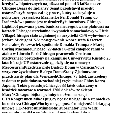
kredytów hipotecznych najniższa od ponad 3 lat
Na mecze
Chicago Bears do Indiany? Senat przedstawił projekt
ustawy
Paryż: rozpoczął się proces, który zadecyduje o
politycznej przyszłości Marine Le Pen
Donald Trump do
Irańczyków: pomoc jest w drodze
Była burmistrz Chicago
Lightfoot pozwana przez bank za nieuregulowane płatności na
kartach
Chicago: strzelanina i wypadek samochodowy w Little
Village
Chicago: ciało zaginionej nauczycielki CPS wyłowione z
jeziora Michigan
USA: postępowanie wobec szefa Rezerwy
Federalnej
W czwartek spotkanie Donalda Trumpa z Maríą
Coriną Machado
Chicago: 27-latek i 6-letni chłopiec ranni w
ataku w Lincoln Park
Chicago: pracownik Centrum
Medycznego postrzelony na kampusie Uniwersytetu Rush
Po 25
latach kraje UE ostatecznie zgodziły się na umowę z
Mercosurem
Przedstawiciele Białego Domu w Caracas
Nowe
wytyczne żywieniowe Białego Domu
Stany Zjednoczone
przedstawiły plan dla Wenezueli
Chicago: 78-latek zastrzelony
w domu w południowo-zachodniej części miasta
Chiny karzą
Japonię, Tokio protestuje
Chicago: 33-latek oskarżony o
kradzież towarów o wartości 1200 dolarów ze sklepu
Macy’s
Chicago: bójka i pchnięcie nożem na stacji
CTA
Kongresmen Mike Quigley będzie ubiegał się o stanowisko
burmistrza Chicago
Włochy mogą opuścić mniejszość blokującą
umowę UE-Mercosur
Minnesota: gubernator Tim Waltz
rezygnuje z walki o reelekcję pod presją skandalu z