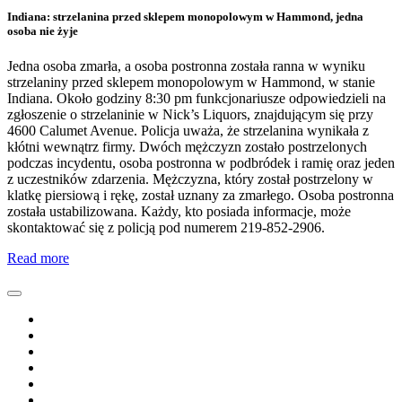
Indiana: strzelanina przed sklepem monopolowym w Hammond, jedna
osoba nie żyje
Jedna osoba zmarła, a osoba postronna została ranna w wyniku
strzelaniny przed sklepem monopolowym w Hammond, w stanie
Indiana. Około godziny 8:30 pm funkcjonariusze odpowiedzieli na
zgłoszenie o strzelaninie w Nick’s Liquors, znajdującym się przy
4600 Calumet Avenue. Policja uważa, że strzelanina wynikała z
kłótni wewnątrz firmy. Dwóch mężczyzn zostało postrzelonych
podczas incydentu, osoba postronna w podbródek i ramię oraz jeden
z uczestników zdarzenia. Mężczyzna, który został postrzelony w
klatkę piersiową i rękę, został uznany za zmarłego. Osoba postronna
została ustabilizowana. Każdy, kto posiada informacje, może
skontaktować się z policją pod numerem 219-852-2906.
Read more