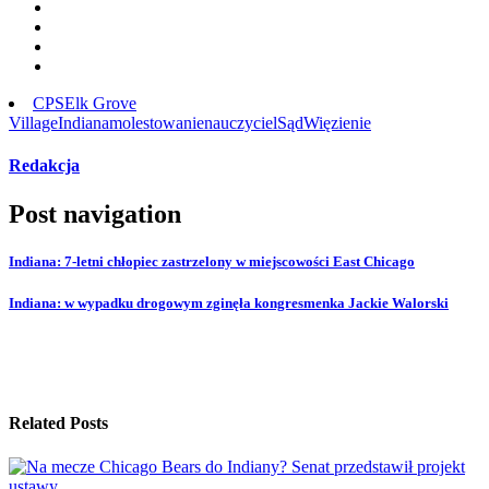
CPS
Elk Grove
Village
Indiana
molestowanie
nauczyciel
Sąd
Więzienie
Redakcja
Post navigation
Indiana: 7-letni chłopiec zastrzelony w miejscowości East Chicago
Indiana: w wypadku drogowym zginęła kongresmenka Jackie Walorski
Related Posts