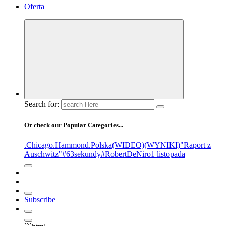
Oferta
Search for:
Or check our Popular Categories...
.Chicago
.Hammond
.Polska
(WIDEO)
(WYNIKI)
"Raport z
Auschwitz"
#63sekundy
#RobertDeNiro
1 listopada
Subscribe