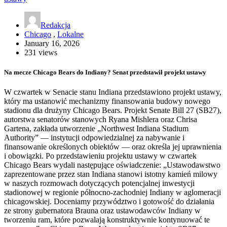
Redakcja
Chicago
,
Lokalne
January 16, 2026
231 views
Na mecze Chicago Bears do Indiany? Senat przedstawił projekt ustawy
W czwartek w Senacie stanu Indiana przedstawiono projekt ustawy,
który ma ustanowić mechanizmy finansowania budowy nowego
stadionu dla drużyny Chicago Bears. Projekt Senate Bill 27 (SB27),
autorstwa senatorów stanowych Ryana Mishlera oraz Chrisa
Gartena, zakłada utworzenie „Northwest Indiana Stadium
Authority” — instytucji odpowiedzialnej za nabywanie i
finansowanie określonych obiektów — oraz określa jej uprawnienia
i obowiązki. Po przedstawieniu projektu ustawy w czwartek
Chicago Bears wydali następujące oświadczenie: „Ustawodawstwo
zaprezentowane przez stan Indiana stanowi istotny kamień milowy
w naszych rozmowach dotyczących potencjalnej inwestycji
stadionowej w regionie północno-zachodniej Indiany w aglomeracji
chicagowskiej. Doceniamy przywództwo i gotowość do działania
ze strony gubernatora Brauna oraz ustawodawców Indiany w
tworzeniu ram, które pozwalają konstruktywnie kontynuować te