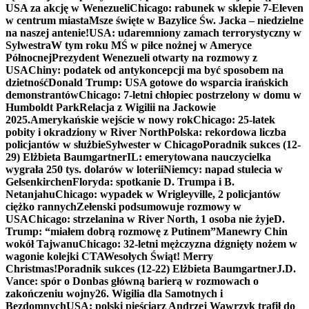
USA za akcję w Wenezueli
Chicago: rabunek w sklepie 7-Eleven
w centrum miasta
Msze święte w Bazylice Św. Jacka – niedzielne
na naszej antenie!
USA: udaremniony zamach terrorystyczny w
Sylwestra
W tym roku MŚ w piłce nożnej w Ameryce
Północnej
Prezydent Wenezueli otwarty na rozmowy z
USA
Chiny: podatek od antykoncepcji ma być sposobem na
dzietność
Donald Trump: USA gotowe do wsparcia irańskich
demonstrantów
Chicago: 7-letni chłopiec postrzelony w domu w
Humboldt Park
Relacja z Wigilii na Jackowie
2025.
Amerykańskie wejście w nowy rok
Chicago: 25-latek
pobity i okradziony w River North
Polska: rekordowa liczba
policjantów w służbie
Sylwester w Chicago
Poradnik sukces (12-
29) Elżbieta Baumgartner
IL: emerytowana nauczycielka
wygrała 250 tys. dolarów w loterii
Niemcy: napad stulecia w
Gelsenkirchen
Floryda: spotkanie D. Trumpa i B.
Netanjahu
Chicago: wypadek w Wrigleyville, 2 policjantów
ciężko rannych
Zełenski podsumowuje rozmowy w
USA
Chicago: strzelanina w River North, 1 osoba nie żyje
D.
Trump: “miałem dobrą rozmowę z Putinem”
Manewry Chin
wokół Tajwanu
Chicago: 32-letni mężczyzna dźgnięty nożem w
wagonie kolejki CTA
Wesołych Świąt! Merry
Christmas!
Poradnik sukces (12-22) Elżbieta Baumgartner
J.D.
Vance: spór o Donbas główną barierą w rozmowach o
zakończeniu wojny
26. Wigilia dla Samotnych i
Bezdomnych
USA: polski pięściarz Andrzej Wawrzyk trafił do