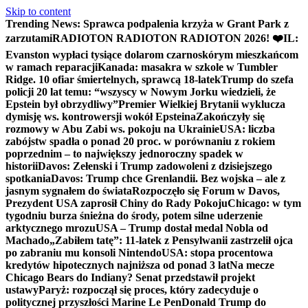
Skip to content
Trending News:
Sprawca podpalenia krzyża w Grant Park z
zarzutami
RADIOTON RADIOTON RADIOTON 2026! ❤️
IL:
Evanston wypłaci tysiące dolarom czarnoskórym mieszkańcom
w ramach reparacji
Kanada: masakra w szkole w Tumbler
Ridge. 10 ofiar śmiertelnych, sprawcą 18-latek
Trump do szefa
policji 20 lat temu: “wszyscy w Nowym Jorku wiedzieli, że
Epstein był obrzydliwy”
Premier Wielkiej Brytanii wyklucza
dymisję ws. kontrowersji wokół Epsteina
Zakończyły się
rozmowy w Abu Zabi ws. pokoju na Ukrainie
USA: liczba
zabójstw spadła o ponad 20 proc. w porównaniu z rokiem
poprzednim – to największy jednoroczny spadek w
historii
Davos: Zełenski i Trump zadowoleni z dzisiejszego
spotkania
Davos: Trump chce Grenlandii. Bez wojska – ale z
jasnym sygnałem do świata
Rozpoczęło się Forum w Davos,
Prezydent USA zaprosił Chiny do Rady Pokoju
Chicago: w tym
tygodniu burza śnieżna do środy, potem silne uderzenie
arktycznego mrozu
USA – Trump dostał medal Nobla od
Machado
„Zabiłem tatę”: 11-latek z Pensylwanii zastrzelił ojca
po zabraniu mu konsoli Nintendo
USA: stopa procentowa
kredytów hipotecznych najniższa od ponad 3 lat
Na mecze
Chicago Bears do Indiany? Senat przedstawił projekt
ustawy
Paryż: rozpoczął się proces, który zadecyduje o
politycznej przyszłości Marine Le Pen
Donald Trump do