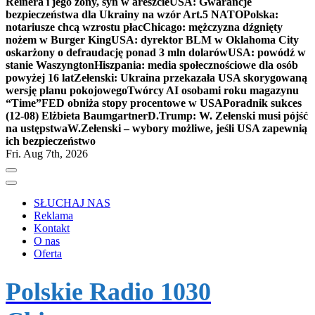
Reinera i jego żony, syn w areszcie
USA: Gwarancje
bezpieczeństwa dla Ukrainy na wzór Art.5 NATO
Polska:
notariusze chcą wzrostu płac
Chicago: mężczyzna dźgnięty
nożem w Burger King
USA: dyrektor BLM w Oklahoma City
oskarżony o defraudację ponad 3 mln dolarów
USA: powódź w
stanie Waszyngton
Hiszpania: media społecznościowe dla osób
powyżej 16 lat
Zełenski: Ukraina przekazała USA skorygowaną
wersję planu pokojowego
Twórcy AI osobami roku magazynu
“Time”
FED obniża stopy procentowe w USA
Poradnik sukces
(12-08) Elżbieta Baumgartner
D.Trump: W. Zełenski musi pójść
na ustępstwa
W.Zełenski – wybory możliwe, jeśli USA zapewnią
ich bezpieczeństwo
Fri. Aug 7th, 2026
SŁUCHAJ NAS
Reklama
Kontakt
O nas
Oferta
Polskie Radio 1030