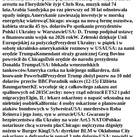
aresztu na Florydzie
Nie żyje Chris Rea, muzyk miał 74
lata.
Arabia Saudyjska po raz pierwszy od 30 lat odnotowała
opady śniegu.
Amerykanie zawieszają inwestycje w morską
energetykę wiatrową
Chicago: uwaga na nową formę oszustwa,
kobieta straciła 45 tys. dolarów
Po spotkaniu prezydentów
Polski i Ukrainy w Warszawie
USA: D. Trump podpisał ustawę
o finansowaniu wojsk na 2026 rok
W. Zełenski dziękuje Unii
Europejskiej za pożyczkę
Prezydent Ukrainy: w piątek i w
sobotę ukraińsko-amerykańskie rozmowy w USA
USA: za nami
orędzie Trumpa
Komendant straży granicznej Greg Bovino
powrócił do Chicago
Dziś orędzie do narodu prezydenta
Donalda Trumpa
USA: blokada wenezuelskich
tankowców
Ameryka czeka na kolejnego miliardera, dziś
losowanie Powerball
Prezydent Trump złożył pozew na 10 mld
dolarów przeciw BBC
Poradnik sukces (12-15) Elżbieta
Baumgartner
KE wycofuje się z całkowitego zakazu aut
spalinowych od 2035
Czechy: nowy rząd odrzucił ETS2 i pakt
migracyjny
Elgin, IL: lekarz oskarżony o napaść seksualną na
nieletniej osobie
Kalifornia: 4 osoby oskarżone o planowanie
ataków bombowych w Sylwestra
USA: morderstwo Roba
Reinera i jego żony, syn w areszcie
USA: Gwarancje
bezpieczeństwa dla Ukrainy na wzór Art.5 NATO
Polska:
notariusze chcą wzrostu płac
Chicago: mężczyzna dźgnięty
nożem w Burger King
USA: dyrektor BLM w Oklahoma City
oskarżony o defraudację ponad 3 mln dolarów
USA: powódź w