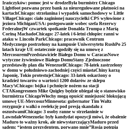
Irańczyków: pomoc jest w drodze
Była burmistrz Chicago
Lightfoot pozwana przez bank za nieuregulowane płatności na
kartach
Chicago: strzelanina i wypadek samochodowy w Little
Village
Chicago: ciało zaginionej nauczycielki CPS wyłowione z
jeziora Michigan
USA: postępowanie wobec szefa Rezerwy
Federalnej
W czwartek spotkanie Donalda Trumpa z Maríą
Coriną Machado
Chicago: 27-latek i 6-letni chłopiec ranni w
ataku w Lincoln Park
Chicago: pracownik Centrum
Medycznego postrzelony na kampusie Uniwersytetu Rush
Po 25
latach kraje UE ostatecznie zgodziły się na umowę z
Mercosurem
Przedstawiciele Białego Domu w Caracas
Nowe
wytyczne żywieniowe Białego Domu
Stany Zjednoczone
przedstawiły plan dla Wenezueli
Chicago: 78-latek zastrzelony
w domu w południowo-zachodniej części miasta
Chiny karzą
Japonię, Tokio protestuje
Chicago: 33-latek oskarżony o
kradzież towarów o wartości 1200 dolarów ze sklepu
Macy’s
Chicago: bójka i pchnięcie nożem na stacji
CTA
Kongresmen Mike Quigley będzie ubiegał się o stanowisko
burmistrza Chicago
Włochy mogą opuścić mniejszość blokującą
umowę UE-Mercosur
Minnesota: gubernator Tim Waltz
rezygnuje z walki o reelekcję pod presją skandalu z
oszustwami
Chicago: 3 osoby ranne w strzelaninie w
Lawndale
Wenezuela: były kandydat opozycji mówi, że obalenie
Maduro to ważny krok, ale niewystarczający
Maduro przed
sądem: “jestem prezydentem, porwano mnie”
Rosja potępia