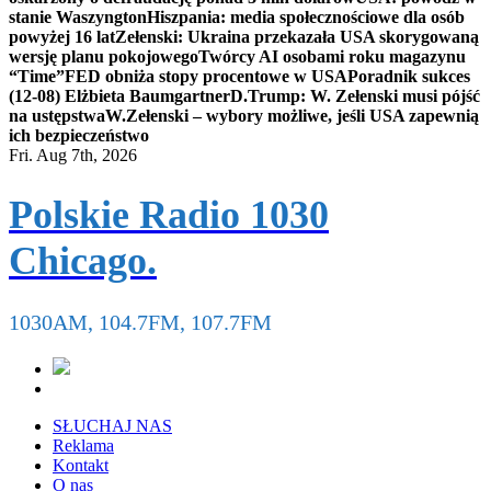
stanie Waszyngton
Hiszpania: media społecznościowe dla osób
powyżej 16 lat
Zełenski: Ukraina przekazała USA skorygowaną
wersję planu pokojowego
Twórcy AI osobami roku magazynu
“Time”
FED obniża stopy procentowe w USA
Poradnik sukces
(12-08) Elżbieta Baumgartner
D.Trump: W. Zełenski musi pójść
na ustępstwa
W.Zełenski – wybory możliwe, jeśli USA zapewnią
ich bezpieczeństwo
Fri. Aug 7th, 2026
Polskie Radio 1030
Chicago.
1030AM, 104.7FM, 107.7FM
SŁUCHAJ NAS
Reklama
Kontakt
O nas