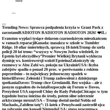
```html
▶
Kliknij PLAY, aby słuchać
🔈
🔊
```
Trending News:
Sprawca podpalenia krzyża w Grant Park z
zarzutami
RADIOTON RADIOTON RADIOTON 2026! ❤️
IL:
Evanston wypłaci tysiące dolarom czarnoskórym mieszkańcom
w ramach reparacji
Kanada: masakra w szkole w Tumbler
Ridge. 10 ofiar śmiertelnych, sprawcą 18-latek
Trump do szefa
policji 20 lat temu: “wszyscy w Nowym Jorku wiedzieli, że
Epstein był obrzydliwy”
Premier Wielkiej Brytanii wyklucza
dymisję ws. kontrowersji wokół Epsteina
Zakończyły się
rozmowy w Abu Zabi ws. pokoju na Ukrainie
USA: liczba
zabójstw spadła o ponad 20 proc. w porównaniu z rokiem
poprzednim – to największy jednoroczny spadek w
historii
Davos: Zełenski i Trump zadowoleni z dzisiejszego
spotkania
Davos: Trump chce Grenlandii. Bez wojska – ale z
jasnym sygnałem do świata
Rozpoczęło się Forum w Davos,
Prezydent USA zaprosił Chiny do Rady Pokoju
Chicago: w tym
tygodniu burza śnieżna do środy, potem silne uderzenie
arktycznego mrozu
USA – Trump dostał medal Nobla od
Machado
„Zabiłem tatę”: 11-latek z Pensylwanii zastrzelił ojca
po zabraniu mu konsoli Nintendo
USA: stopa procentowa