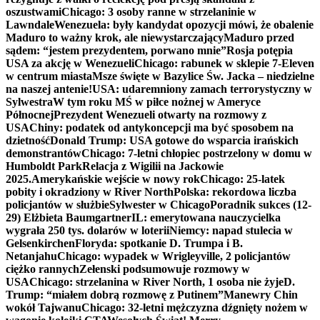
oszustwami
Chicago: 3 osoby ranne w strzelaninie w
Lawndale
Wenezuela: były kandydat opozycji mówi, że obalenie
Maduro to ważny krok, ale niewystarczający
Maduro przed
sądem: “jestem prezydentem, porwano mnie”
Rosja potępia
USA za akcję w Wenezueli
Chicago: rabunek w sklepie 7-Eleven
w centrum miasta
Msze święte w Bazylice Św. Jacka – niedzielne
na naszej antenie!
USA: udaremniony zamach terrorystyczny w
Sylwestra
W tym roku MŚ w piłce nożnej w Ameryce
Północnej
Prezydent Wenezueli otwarty na rozmowy z
USA
Chiny: podatek od antykoncepcji ma być sposobem na
dzietność
Donald Trump: USA gotowe do wsparcia irańskich
demonstrantów
Chicago: 7-letni chłopiec postrzelony w domu w
Humboldt Park
Relacja z Wigilii na Jackowie
2025.
Amerykańskie wejście w nowy rok
Chicago: 25-latek
pobity i okradziony w River North
Polska: rekordowa liczba
policjantów w służbie
Sylwester w Chicago
Poradnik sukces (12-
29) Elżbieta Baumgartner
IL: emerytowana nauczycielka
wygrała 250 tys. dolarów w loterii
Niemcy: napad stulecia w
Gelsenkirchen
Floryda: spotkanie D. Trumpa i B.
Netanjahu
Chicago: wypadek w Wrigleyville, 2 policjantów
ciężko rannych
Zełenski podsumowuje rozmowy w
USA
Chicago: strzelanina w River North, 1 osoba nie żyje
D.
Trump: “miałem dobrą rozmowę z Putinem”
Manewry Chin
wokół Tajwanu
Chicago: 32-letni mężczyzna dźgnięty nożem w