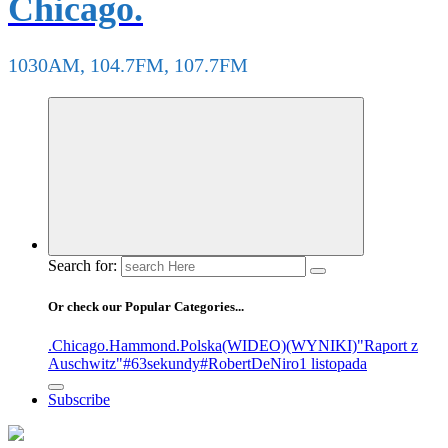
Chicago.
1030AM, 104.7FM, 107.7FM
Search for:
Or check our Popular Categories...
.Chicago
.Hammond
.Polska
(WIDEO)
(WYNIKI)
"Raport z
Auschwitz"
#63sekundy
#RobertDeNiro
1 listopada
Subscribe