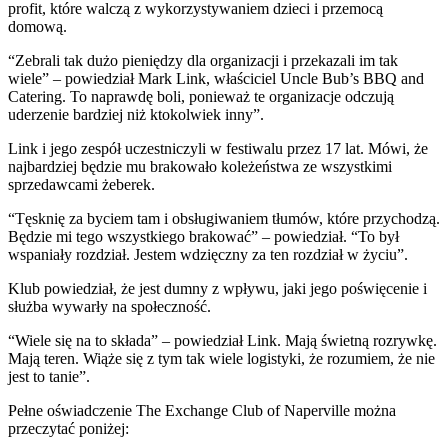
profit, które walczą z wykorzystywaniem dzieci i przemocą
domową.
“Zebrali tak dużo pieniędzy dla organizacji i przekazali im tak
wiele” – powiedział Mark Link, właściciel Uncle Bub’s BBQ and
Catering. To naprawdę boli, ponieważ te organizacje odczują
uderzenie bardziej niż ktokolwiek inny”.
Link i jego zespół uczestniczyli w festiwalu przez 17 lat. Mówi, że
najbardziej będzie mu brakowało koleżeństwa ze wszystkimi
sprzedawcami żeberek.
“Tęsknię za byciem tam i obsługiwaniem tłumów, które przychodzą.
Będzie mi tego wszystkiego brakować” – powiedział. “To był
wspaniały rozdział. Jestem wdzięczny za ten rozdział w życiu”.
Klub powiedział, że jest dumny z wpływu, jaki jego poświęcenie i
służba wywarły na społeczność.
“Wiele się na to składa” – powiedział Link. Mają świetną rozrywkę.
Mają teren. Wiąże się z tym tak wiele logistyki, że rozumiem, że nie
jest to tanie”.
Pełne oświadczenie The Exchange Club of Naperville można
przeczytać poniżej: