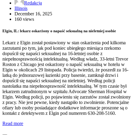
Redakcja
Illinois
December 16, 2025
160 views
Elgin, IL: lekarz oskarżony o napaść seksualną na nieletniej osobie
Lekarz z Elgin został postawiony w stan oskarżenia pod kilkoma
zarzutami po tym, jak pod koniec ubiegłego miesiąca rzekomo
dopuścił się napaści seksualnej na 16-letniej osobie z
niepełnosprawnością intelektualną. Według władz, 33-letni Trevor
Roston z Chicago jest oskarżony o napaść seksualną w hotelu w
Elgin w okolicach 29 listopada. Policja twierdzi, że poszedł za 16-
latką do jednorazowej łazienki przy basenie, zamknął drzwi i
dopuścił się napaści seksualnej na nieletniej. Według policji
nastolatka ma niepełnosprawność intelektualną. W tym czasie był
lekarzem zatrudnionym w szpitalu Advocate Sherman Hospital w
Elgin. Według policji, po pojawieniu się zarzutów został zwolniony
z pracy. Nie jest pewne, kiedy nastąpiło to zwolnienie. Potencjalne
ofiary lub osoby posiadające dodatkowe informacje proszone są o
kontakt z detektywem z Elgin pod numerem 630-208-5160.
Read more