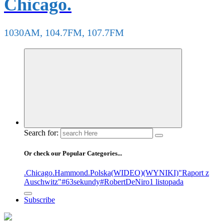
Chicago.
1030AM, 104.7FM, 107.7FM
Search for:
Or check our Popular Categories...
.Chicago
.Hammond
.Polska
(WIDEO)
(WYNIKI)
"Raport z
Auschwitz"
#63sekundy
#RobertDeNiro
1 listopada
Subscribe