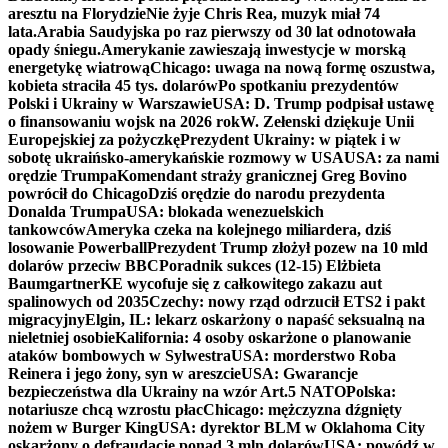
aresztu na Florydzie
Nie żyje Chris Rea, muzyk miał 74
lata.
Arabia Saudyjska po raz pierwszy od 30 lat odnotowała
opady śniegu.
Amerykanie zawieszają inwestycje w morską
energetykę wiatrową
Chicago: uwaga na nową formę oszustwa,
kobieta straciła 45 tys. dolarów
Po spotkaniu prezydentów
Polski i Ukrainy w Warszawie
USA: D. Trump podpisał ustawę
o finansowaniu wojsk na 2026 rok
W. Zełenski dziękuje Unii
Europejskiej za pożyczkę
Prezydent Ukrainy: w piątek i w
sobotę ukraińsko-amerykańskie rozmowy w USA
USA: za nami
orędzie Trumpa
Komendant straży granicznej Greg Bovino
powrócił do Chicago
Dziś orędzie do narodu prezydenta
Donalda Trumpa
USA: blokada wenezuelskich
tankowców
Ameryka czeka na kolejnego miliardera, dziś
losowanie Powerball
Prezydent Trump złożył pozew na 10 mld
dolarów przeciw BBC
Poradnik sukces (12-15) Elżbieta
Baumgartner
KE wycofuje się z całkowitego zakazu aut
spalinowych od 2035
Czechy: nowy rząd odrzucił ETS2 i pakt
migracyjny
Elgin, IL: lekarz oskarżony o napaść seksualną na
nieletniej osobie
Kalifornia: 4 osoby oskarżone o planowanie
ataków bombowych w Sylwestra
USA: morderstwo Roba
Reinera i jego żony, syn w areszcie
USA: Gwarancje
bezpieczeństwa dla Ukrainy na wzór Art.5 NATO
Polska:
notariusze chcą wzrostu płac
Chicago: mężczyzna dźgnięty
nożem w Burger King
USA: dyrektor BLM w Oklahoma City
oskarżony o defraudację ponad 3 mln dolarów
USA: powódź w