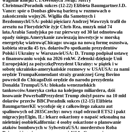
wagonie kolejki CTA
Wesołych Świąt! Merry
Christmas!
Poradnik sukces (12-22) Elżbieta Baumgartner
J.D.
Vance: spór o Donbas główną barierą w rozmowach o
zakończeniu wojny
26. Wigilia dla Samotnych i
Bezdomnych
USA: polski pięściarz Andrzej Wawrzyk trafił do
aresztu na Florydzie
Nie żyje Chris Rea, muzyk miał 74
lata.
Arabia Saudyjska po raz pierwszy od 30 lat odnotowała
opady śniegu.
Amerykanie zawieszają inwestycje w morską
energetykę wiatrową
Chicago: uwaga na nową formę oszustwa,
kobieta straciła 45 tys. dolarów
Po spotkaniu prezydentów
Polski i Ukrainy w Warszawie
USA: D. Trump podpisał ustawę
o finansowaniu wojsk na 2026 rok
W. Zełenski dziękuje Unii
Europejskiej za pożyczkę
Prezydent Ukrainy: w piątek i w
sobotę ukraińsko-amerykańskie rozmowy w USA
USA: za nami
orędzie Trumpa
Komendant straży granicznej Greg Bovino
powrócił do Chicago
Dziś orędzie do narodu prezydenta
Donalda Trumpa
USA: blokada wenezuelskich
tankowców
Ameryka czeka na kolejnego miliardera, dziś
losowanie Powerball
Prezydent Trump złożył pozew na 10 mld
dolarów przeciw BBC
Poradnik sukces (12-15) Elżbieta
Baumgartner
KE wycofuje się z całkowitego zakazu aut
spalinowych od 2035
Czechy: nowy rząd odrzucił ETS2 i pakt
migracyjny
Elgin, IL: lekarz oskarżony o napaść seksualną na
nieletniej osobie
Kalifornia: 4 osoby oskarżone o planowanie
ataków bombowych w Sylwestra
USA: morderstwo Roba