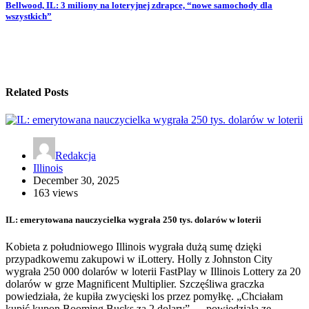
Bellwood, IL: 3 miliony na loteryjnej zdrapce, “nowe samochody dla
wszystkich”
Related Posts
Redakcja
Illinois
December 30, 2025
163 views
IL: emerytowana nauczycielka wygrała 250 tys. dolarów w loterii
Kobieta z południowego Illinois wygrała dużą sumę dzięki
przypadkowemu zakupowi w iLottery. Holly z Johnston City
wygrała 250 000 dolarów w loterii FastPlay w Illinois Lottery za 20
dolarów w grze Magnificent Multiplier. Szczęśliwa graczka
powiedziała, że kupiła zwycięski los przez pomyłkę. „Chciałam
kupić kupon Booming Bucks za 2 dolary” — powiedziała ze