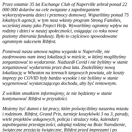
Przez ostatnie 35 lat Exchange Club of Naperville zebrał ponad 22
000 000 dolarów na cele związane z zapobieganiem
wykorzystywaniu dzieci i przemocy domowej. Wsparliśmy ponad 75
lokalnych agencji, w tym nasz własny program Strong Families,
wcześniej znany jako Project Help. Wywarliśmy ogromny wpływ na
rodziny i dzieci w naszej społeczności, osiągając co roku nowe
poziomy zbierania funduszy. Było to częściowo spowodowane
ogromnym sukcesem Ribfest.
Ponieważ nasza umowa najmu wygasła w Naperville, nie
zaoferowano nam innej lokalizacji w mieście, w której moglibyśmy
zorganizować to wydarzenie. Nadszedł Covid i nie byliśmy w stanie
zorganizować wydarzenia przez dwa lata. Znaleźliśmy nową
lokalizację w Wheaton na terenach targowych powiatu, ale koszty
imprezy po COVID były bardzo wysokie i nie byliśmy w stanie
wygenerować wystarczającego dochodu, aby być rentownym.
Z wielkim smutkiem informujemy, że nie będziemy w stanie
kontynuować Ribfest w przyszłości.
Możemy być dumni z lat pracy, które poświęciliśmy naszemu miastu
i rodzinom. Ribfest, Grand Prix, turnieje koszykówki 3 na 3, parady,
wiele projektów usługowych, policja i strażacy roku, kalendarz
zapobiegania przestępczości, adoptuj rodzinę na Boże Narodzenie,
świąteczne przyjęcia świąteczne, Ribfest przed imprezami i po