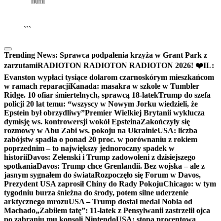
```html
▶
Kliknij PLAY, aby słuchać
🔈
🔊
```
Trending News:
Sprawca podpalenia krzyża w Grant Park z
zarzutami
RADIOTON RADIOTON RADIOTON 2026! ❤️
IL:
Evanston wypłaci tysiące dolarom czarnoskórym mieszkańcom
w ramach reparacji
Kanada: masakra w szkole w Tumbler
Ridge. 10 ofiar śmiertelnych, sprawcą 18-latek
Trump do szefa
policji 20 lat temu: “wszyscy w Nowym Jorku wiedzieli, że
Epstein był obrzydliwy”
Premier Wielkiej Brytanii wyklucza
dymisję ws. kontrowersji wokół Epsteina
Zakończyły się
rozmowy w Abu Zabi ws. pokoju na Ukrainie
USA: liczba
zabójstw spadła o ponad 20 proc. w porównaniu z rokiem
poprzednim – to największy jednoroczny spadek w
historii
Davos: Zełenski i Trump zadowoleni z dzisiejszego
spotkania
Davos: Trump chce Grenlandii. Bez wojska – ale z
jasnym sygnałem do świata
Rozpoczęło się Forum w Davos,
Prezydent USA zaprosił Chiny do Rady Pokoju
Chicago: w tym
tygodniu burza śnieżna do środy, potem silne uderzenie
arktycznego mrozu
USA – Trump dostał medal Nobla od
Machado
„Zabiłem tatę”: 11-latek z Pensylwanii zastrzelił ojca
po zabraniu mu konsoli Nintendo
USA: stopa procentowa