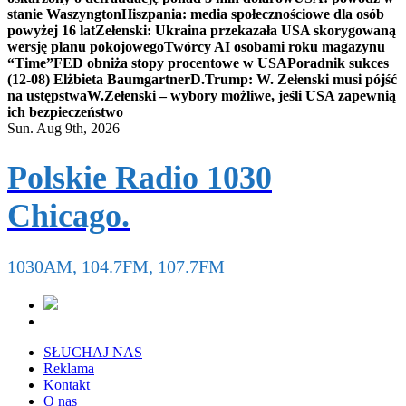
stanie Waszyngton
Hiszpania: media społecznościowe dla osób
powyżej 16 lat
Zełenski: Ukraina przekazała USA skorygowaną
wersję planu pokojowego
Twórcy AI osobami roku magazynu
“Time”
FED obniża stopy procentowe w USA
Poradnik sukces
(12-08) Elżbieta Baumgartner
D.Trump: W. Zełenski musi pójść
na ustępstwa
W.Zełenski – wybory możliwe, jeśli USA zapewnią
ich bezpieczeństwo
Sun. Aug 9th, 2026
Polskie Radio 1030
Chicago.
1030AM, 104.7FM, 107.7FM
SŁUCHAJ NAS
Reklama
Kontakt
O nas