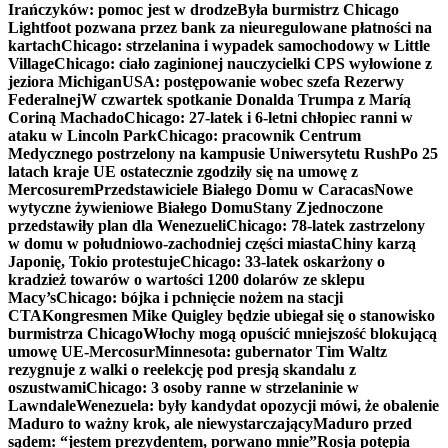
Irańczyków: pomoc jest w drodze
Była burmistrz Chicago
Lightfoot pozwana przez bank za nieuregulowane płatności na
kartach
Chicago: strzelanina i wypadek samochodowy w Little
Village
Chicago: ciało zaginionej nauczycielki CPS wyłowione z
jeziora Michigan
USA: postępowanie wobec szefa Rezerwy
Federalnej
W czwartek spotkanie Donalda Trumpa z Maríą
Coriną Machado
Chicago: 27-latek i 6-letni chłopiec ranni w
ataku w Lincoln Park
Chicago: pracownik Centrum
Medycznego postrzelony na kampusie Uniwersytetu Rush
Po 25
latach kraje UE ostatecznie zgodziły się na umowę z
Mercosurem
Przedstawiciele Białego Domu w Caracas
Nowe
wytyczne żywieniowe Białego Domu
Stany Zjednoczone
przedstawiły plan dla Wenezueli
Chicago: 78-latek zastrzelony
w domu w południowo-zachodniej części miasta
Chiny karzą
Japonię, Tokio protestuje
Chicago: 33-latek oskarżony o
kradzież towarów o wartości 1200 dolarów ze sklepu
Macy’s
Chicago: bójka i pchnięcie nożem na stacji
CTA
Kongresmen Mike Quigley będzie ubiegał się o stanowisko
burmistrza Chicago
Włochy mogą opuścić mniejszość blokującą
umowę UE-Mercosur
Minnesota: gubernator Tim Waltz
rezygnuje z walki o reelekcję pod presją skandalu z
oszustwami
Chicago: 3 osoby ranne w strzelaninie w
Lawndale
Wenezuela: były kandydat opozycji mówi, że obalenie
Maduro to ważny krok, ale niewystarczający
Maduro przed
sądem: “jestem prezydentem, porwano mnie”
Rosja potępia