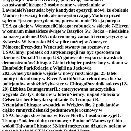
oszustwami
Chicago: 3 osoby ranne w strzelaninie w
Lawndale
Wenezuela: były kandydat opozycji mówi, że obalenie
Maduro to ważny krok, ale niewystarczający
Maduro przed
sądem: “jestem prezydentem, porwano mnie”
Rosja potępia
USA za akcję w Wenezueli
Chicago: rabunek w sklepie 7-Eleven
w centrum miasta
Msze święte w Bazylice Św. Jacka – niedzielne
na naszej antenie!
USA: udaremniony zamach terrorystyczny w
Sylwestra
W tym roku MŚ w piłce nożnej w Ameryce
Północnej
Prezydent Wenezueli otwarty na rozmowy z
USA
Chiny: podatek od antykoncepcji ma być sposobem na
dzietność
Donald Trump: USA gotowe do wsparcia irańskich
demonstrantów
Chicago: 7-letni chłopiec postrzelony w domu w
Humboldt Park
Relacja z Wigilii na Jackowie
2025.
Amerykańskie wejście w nowy rok
Chicago: 25-latek
pobity i okradziony w River North
Polska: rekordowa liczba
policjantów w służbie
Sylwester w Chicago
Poradnik sukces (12-
29) Elżbieta Baumgartner
IL: emerytowana nauczycielka
wygrała 250 tys. dolarów w loterii
Niemcy: napad stulecia w
Gelsenkirchen
Floryda: spotkanie D. Trumpa i B.
Netanjahu
Chicago: wypadek w Wrigleyville, 2 policjantów
ciężko rannych
Zełenski podsumowuje rozmowy w
USA
Chicago: strzelanina w River North, 1 osoba nie żyje
D.
Trump: “miałem dobrą rozmowę z Putinem”
Manewry Chin
wokół Tajwanu
Chicago: 32-letni mężczyzna dźgnięty nożem w