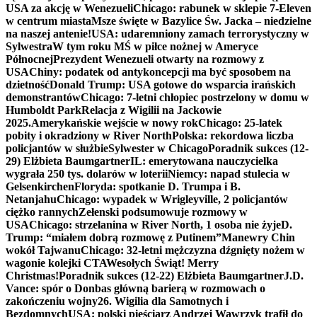
USA za akcję w Wenezueli
Chicago: rabunek w sklepie 7-Eleven
w centrum miasta
Msze święte w Bazylice Św. Jacka – niedzielne
na naszej antenie!
USA: udaremniony zamach terrorystyczny w
Sylwestra
W tym roku MŚ w piłce nożnej w Ameryce
Północnej
Prezydent Wenezueli otwarty na rozmowy z
USA
Chiny: podatek od antykoncepcji ma być sposobem na
dzietność
Donald Trump: USA gotowe do wsparcia irańskich
demonstrantów
Chicago: 7-letni chłopiec postrzelony w domu w
Humboldt Park
Relacja z Wigilii na Jackowie
2025.
Amerykańskie wejście w nowy rok
Chicago: 25-latek
pobity i okradziony w River North
Polska: rekordowa liczba
policjantów w służbie
Sylwester w Chicago
Poradnik sukces (12-
29) Elżbieta Baumgartner
IL: emerytowana nauczycielka
wygrała 250 tys. dolarów w loterii
Niemcy: napad stulecia w
Gelsenkirchen
Floryda: spotkanie D. Trumpa i B.
Netanjahu
Chicago: wypadek w Wrigleyville, 2 policjantów
ciężko rannych
Zełenski podsumowuje rozmowy w
USA
Chicago: strzelanina w River North, 1 osoba nie żyje
D.
Trump: “miałem dobrą rozmowę z Putinem”
Manewry Chin
wokół Tajwanu
Chicago: 32-letni mężczyzna dźgnięty nożem w
wagonie kolejki CTA
Wesołych Świąt! Merry
Christmas!
Poradnik sukces (12-22) Elżbieta Baumgartner
J.D.
Vance: spór o Donbas główną barierą w rozmowach o
zakończeniu wojny
26. Wigilia dla Samotnych i
Bezdomnych
USA: polski pięściarz Andrzej Wawrzyk trafił do