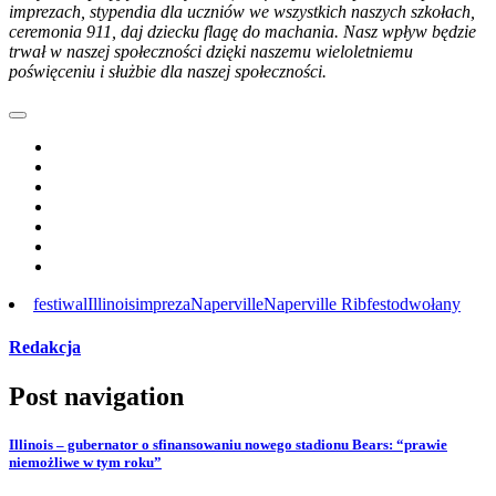
imprezach, stypendia dla uczniów we wszystkich naszych szkołach,
ceremonia 911, daj dziecku flagę do machania. Nasz wpływ będzie
trwał w naszej społeczności dzięki naszemu wieloletniemu
poświęceniu i służbie dla naszej społeczności.
festiwal
Illinois
impreza
Naperville
Naperville Ribfest
odwołany
Redakcja
Post navigation
Illinois – gubernator o sfinansowaniu nowego stadionu Bears: “prawie
niemożliwe w tym roku”