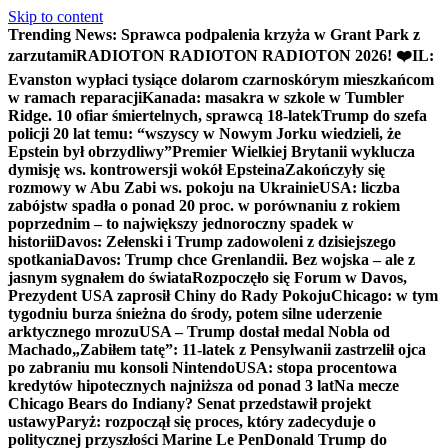
Skip to content
Trending News:
Sprawca podpalenia krzyża w Grant Park z
zarzutami
RADIOTON RADIOTON RADIOTON 2026! ❤️
IL:
Evanston wypłaci tysiące dolarom czarnoskórym mieszkańcom
w ramach reparacji
Kanada: masakra w szkole w Tumbler
Ridge. 10 ofiar śmiertelnych, sprawcą 18-latek
Trump do szefa
policji 20 lat temu: “wszyscy w Nowym Jorku wiedzieli, że
Epstein był obrzydliwy”
Premier Wielkiej Brytanii wyklucza
dymisję ws. kontrowersji wokół Epsteina
Zakończyły się
rozmowy w Abu Zabi ws. pokoju na Ukrainie
USA: liczba
zabójstw spadła o ponad 20 proc. w porównaniu z rokiem
poprzednim – to największy jednoroczny spadek w
historii
Davos: Zełenski i Trump zadowoleni z dzisiejszego
spotkania
Davos: Trump chce Grenlandii. Bez wojska – ale z
jasnym sygnałem do świata
Rozpoczęło się Forum w Davos,
Prezydent USA zaprosił Chiny do Rady Pokoju
Chicago: w tym
tygodniu burza śnieżna do środy, potem silne uderzenie
arktycznego mrozu
USA – Trump dostał medal Nobla od
Machado
„Zabiłem tatę”: 11-latek z Pensylwanii zastrzelił ojca
po zabraniu mu konsoli Nintendo
USA: stopa procentowa
kredytów hipotecznych najniższa od ponad 3 lat
Na mecze
Chicago Bears do Indiany? Senat przedstawił projekt
ustawy
Paryż: rozpoczął się proces, który zadecyduje o
politycznej przyszłości Marine Le Pen
Donald Trump do