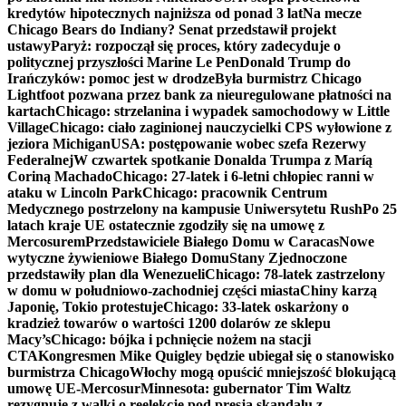
kredytów hipotecznych najniższa od ponad 3 lat
Na mecze
Chicago Bears do Indiany? Senat przedstawił projekt
ustawy
Paryż: rozpoczął się proces, który zadecyduje o
politycznej przyszłości Marine Le Pen
Donald Trump do
Irańczyków: pomoc jest w drodze
Była burmistrz Chicago
Lightfoot pozwana przez bank za nieuregulowane płatności na
kartach
Chicago: strzelanina i wypadek samochodowy w Little
Village
Chicago: ciało zaginionej nauczycielki CPS wyłowione z
jeziora Michigan
USA: postępowanie wobec szefa Rezerwy
Federalnej
W czwartek spotkanie Donalda Trumpa z Maríą
Coriną Machado
Chicago: 27-latek i 6-letni chłopiec ranni w
ataku w Lincoln Park
Chicago: pracownik Centrum
Medycznego postrzelony na kampusie Uniwersytetu Rush
Po 25
latach kraje UE ostatecznie zgodziły się na umowę z
Mercosurem
Przedstawiciele Białego Domu w Caracas
Nowe
wytyczne żywieniowe Białego Domu
Stany Zjednoczone
przedstawiły plan dla Wenezueli
Chicago: 78-latek zastrzelony
w domu w południowo-zachodniej części miasta
Chiny karzą
Japonię, Tokio protestuje
Chicago: 33-latek oskarżony o
kradzież towarów o wartości 1200 dolarów ze sklepu
Macy’s
Chicago: bójka i pchnięcie nożem na stacji
CTA
Kongresmen Mike Quigley będzie ubiegał się o stanowisko
burmistrza Chicago
Włochy mogą opuścić mniejszość blokującą
umowę UE-Mercosur
Minnesota: gubernator Tim Waltz
rezygnuje z walki o reelekcję pod presją skandalu z