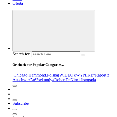
Oferta
Search for:
Or check our Popular Categories...
.Chicago
.Hammond
.Polska
(WIDEO)
(WYNIKI)
"Raport z
Auschwitz"
#63sekundy
#RobertDeNiro
1 listopada
Subscribe