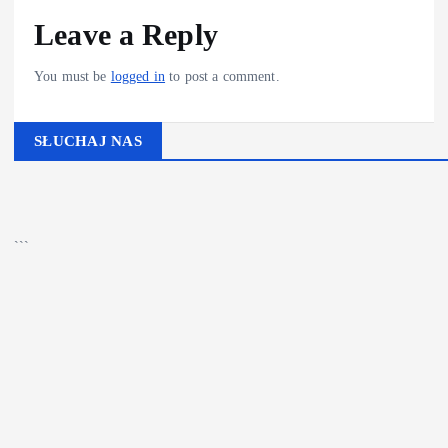
Leave a Reply
You must be
logged in
to post a comment.
SŁUCHAJ NAS
▶
Kliknij PLAY, aby słuchać
🔊
```