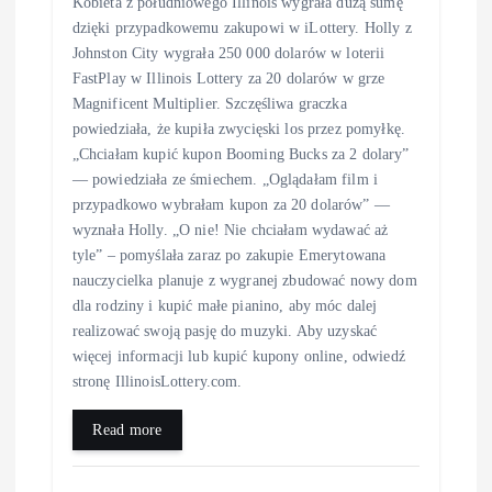
Kobieta z południowego Illinois wygrała dużą sumę
dzięki przypadkowemu zakupowi w iLottery. Holly z
Johnston City wygrała 250 000 dolarów w loterii
FastPlay w Illinois Lottery za 20 dolarów w grze
Magnificent Multiplier. Szczęśliwa graczka
powiedziała, że kupiła zwycięski los przez pomyłkę.
„Chciałam kupić kupon Booming Bucks za 2 dolary”
— powiedziała ze śmiechem. „Oglądałam film i
przypadkowo wybrałam kupon za 20 dolarów” —
wyznała Holly. „O nie! Nie chciałam wydawać aż
tyle” – pomyślała zaraz po zakupie Emerytowana
nauczycielka planuje z wygranej zbudować nowy dom
dla rodziny i kupić małe pianino, aby móc dalej
realizować swoją pasję do muzyki. Aby uzyskać
więcej informacji lub kupić kupony online, odwiedź
stronę IllinoisLottery.com.
Read more