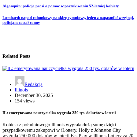
Algonquin: policja prosi o pomoc w poszukiwaniu 52-letniej kobiety
Lombard: napad rabunkowy na sklep tytoniowy, jeden z napastników zginął,
policjant został ranny
Related Posts
Redakcja
Illinois
December 30, 2025
154 views
IL: emerytowana nauczycielka wygrała 250 tys. dolarów w loterii
Kobieta z południowego Illinois wygrała dużą sumę dzięki
przypadkowemu zakupowi w iLottery. Holly z Johnston City
wygrała 250 000 dolarów w loterii FastPlay w Illinois Lottery za 20