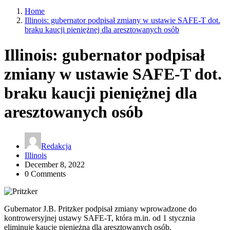
Home
Illinois: gubernator podpisał zmiany w ustawie SAFE-T dot.
braku kaucji pieniężnej dla aresztowanych osób
Illinois: gubernator podpisał
zmiany w ustawie SAFE-T dot.
braku kaucji pieniężnej dla
aresztowanych osób
Redakcja
Illinois
December 8, 2022
0 Comments
Gubernator J.B. Pritzker podpisał zmiany wprowadzone do
kontrowersyjnej ustawy SAFE-T, która m.in. od 1 stycznia
eliminuje kaucję pieniężną dla aresztowanych osób.