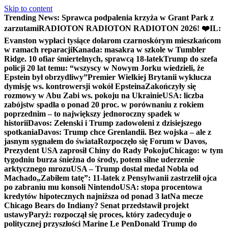
Skip to content
Trending News:
Sprawca podpalenia krzyża w Grant Park z
zarzutami
RADIOTON RADIOTON RADIOTON 2026! ❤️
IL:
Evanston wypłaci tysiące dolarom czarnoskórym mieszkańcom
w ramach reparacji
Kanada: masakra w szkole w Tumbler
Ridge. 10 ofiar śmiertelnych, sprawcą 18-latek
Trump do szefa
policji 20 lat temu: “wszyscy w Nowym Jorku wiedzieli, że
Epstein był obrzydliwy”
Premier Wielkiej Brytanii wyklucza
dymisję ws. kontrowersji wokół Epsteina
Zakończyły się
rozmowy w Abu Zabi ws. pokoju na Ukrainie
USA: liczba
zabójstw spadła o ponad 20 proc. w porównaniu z rokiem
poprzednim – to największy jednoroczny spadek w
historii
Davos: Zełenski i Trump zadowoleni z dzisiejszego
spotkania
Davos: Trump chce Grenlandii. Bez wojska – ale z
jasnym sygnałem do świata
Rozpoczęło się Forum w Davos,
Prezydent USA zaprosił Chiny do Rady Pokoju
Chicago: w tym
tygodniu burza śnieżna do środy, potem silne uderzenie
arktycznego mrozu
USA – Trump dostał medal Nobla od
Machado
„Zabiłem tatę”: 11-latek z Pensylwanii zastrzelił ojca
po zabraniu mu konsoli Nintendo
USA: stopa procentowa
kredytów hipotecznych najniższa od ponad 3 lat
Na mecze
Chicago Bears do Indiany? Senat przedstawił projekt
ustawy
Paryż: rozpoczął się proces, który zadecyduje o
politycznej przyszłości Marine Le Pen
Donald Trump do