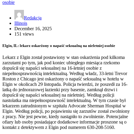
Redakcja
Illinois
December 16, 2025
151 views
Elgin, IL: lekarz oskarżony o napaść seksualną na nieletniej osobie
Lekarz z Elgin został postawiony w stan oskarżenia pod kilkoma
zarzutami po tym, jak pod koniec ubiegłego miesiąca rzekomo
dopuścił się napaści seksualnej na 16-letniej osobie z
niepełnosprawnością intelektualną. Według władz, 33-letni Trevor
Roston z Chicago jest oskarżony o napaść seksualną w hotelu w
Elgin w okolicach 29 listopada. Policja twierdzi, że poszedł za 16-
latką do jednorazowej łazienki przy basenie, zamknął drzwi i
dopuścił się napaści seksualnej na nieletniej. Według policji
nastolatka ma niepełnosprawność intelektualną. W tym czasie był
lekarzem zatrudnionym w szpitalu Advocate Sherman Hospital w
Elgin. Według policji, po pojawieniu się zarzutów został zwolniony
z pracy. Nie jest pewne, kiedy nastąpiło to zwolnienie. Potencjalne
ofiary lub osoby posiadające dodatkowe informacje proszone są o
kontakt z detektywem z Elgin pod numerem 630-208-5160.