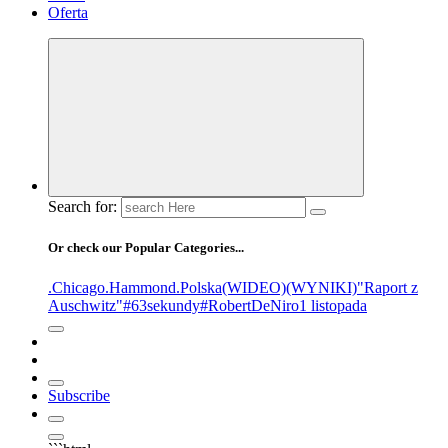
Oferta
Search for:
Or check our Popular Categories...
.Chicago
.Hammond
.Polska
(WIDEO)
(WYNIKI)
"Raport z
Auschwitz"
#63sekundy
#RobertDeNiro
1 listopada
Subscribe