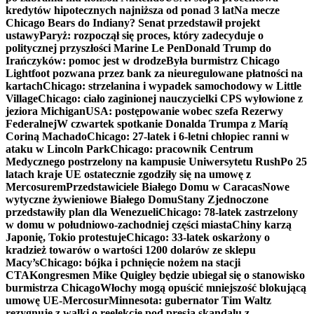
kredytów hipotecznych najniższa od ponad 3 lat
Na mecze
Chicago Bears do Indiany? Senat przedstawił projekt
ustawy
Paryż: rozpoczął się proces, który zadecyduje o
politycznej przyszłości Marine Le Pen
Donald Trump do
Irańczyków: pomoc jest w drodze
Była burmistrz Chicago
Lightfoot pozwana przez bank za nieuregulowane płatności na
kartach
Chicago: strzelanina i wypadek samochodowy w Little
Village
Chicago: ciało zaginionej nauczycielki CPS wyłowione z
jeziora Michigan
USA: postępowanie wobec szefa Rezerwy
Federalnej
W czwartek spotkanie Donalda Trumpa z Maríą
Coriną Machado
Chicago: 27-latek i 6-letni chłopiec ranni w
ataku w Lincoln Park
Chicago: pracownik Centrum
Medycznego postrzelony na kampusie Uniwersytetu Rush
Po 25
latach kraje UE ostatecznie zgodziły się na umowę z
Mercosurem
Przedstawiciele Białego Domu w Caracas
Nowe
wytyczne żywieniowe Białego Domu
Stany Zjednoczone
przedstawiły plan dla Wenezueli
Chicago: 78-latek zastrzelony
w domu w południowo-zachodniej części miasta
Chiny karzą
Japonię, Tokio protestuje
Chicago: 33-latek oskarżony o
kradzież towarów o wartości 1200 dolarów ze sklepu
Macy’s
Chicago: bójka i pchnięcie nożem na stacji
CTA
Kongresmen Mike Quigley będzie ubiegał się o stanowisko
burmistrza Chicago
Włochy mogą opuścić mniejszość blokującą
umowę UE-Mercosur
Minnesota: gubernator Tim Waltz
rezygnuje z walki o reelekcję pod presją skandalu z