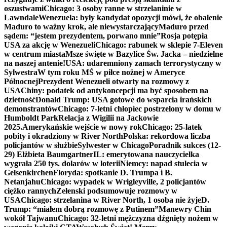
oszustwami
Chicago: 3 osoby ranne w strzelaninie w
Lawndale
Wenezuela: były kandydat opozycji mówi, że obalenie
Maduro to ważny krok, ale niewystarczający
Maduro przed
sądem: “jestem prezydentem, porwano mnie”
Rosja potępia
USA za akcję w Wenezueli
Chicago: rabunek w sklepie 7-Eleven
w centrum miasta
Msze święte w Bazylice Św. Jacka – niedzielne
na naszej antenie!
USA: udaremniony zamach terrorystyczny w
Sylwestra
W tym roku MŚ w piłce nożnej w Ameryce
Północnej
Prezydent Wenezueli otwarty na rozmowy z
USA
Chiny: podatek od antykoncepcji ma być sposobem na
dzietność
Donald Trump: USA gotowe do wsparcia irańskich
demonstrantów
Chicago: 7-letni chłopiec postrzelony w domu w
Humboldt Park
Relacja z Wigilii na Jackowie
2025.
Amerykańskie wejście w nowy rok
Chicago: 25-latek
pobity i okradziony w River North
Polska: rekordowa liczba
policjantów w służbie
Sylwester w Chicago
Poradnik sukces (12-
29) Elżbieta Baumgartner
IL: emerytowana nauczycielka
wygrała 250 tys. dolarów w loterii
Niemcy: napad stulecia w
Gelsenkirchen
Floryda: spotkanie D. Trumpa i B.
Netanjahu
Chicago: wypadek w Wrigleyville, 2 policjantów
ciężko rannych
Zełenski podsumowuje rozmowy w
USA
Chicago: strzelanina w River North, 1 osoba nie żyje
D.
Trump: “miałem dobrą rozmowę z Putinem”
Manewry Chin
wokół Tajwanu
Chicago: 32-letni mężczyzna dźgnięty nożem w