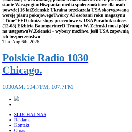
stanie Waszyngton
Hiszpania: media społecznościowe dla osób
powyżej 16 lat
Zełenski: Ukraina przekazała USA skorygowaną
wersję planu pokojowego
Twórcy AI osobami roku magazynu
“Time”
FED obniża stopy procentowe w USA
Poradnik sukces
(12-08) Elżbieta Baumgartner
D.Trump: W. Zełenski musi pójść
na ustępstwa
W.Zełenski – wybory możliwe, jeśli USA zapewnią
ich bezpieczeństwo
Thu. Aug 6th, 2026
Polskie Radio 1030
Chicago.
1030AM, 104.7FM, 107.7FM
SŁUCHAJ NAS
Reklama
Kontakt
O nas