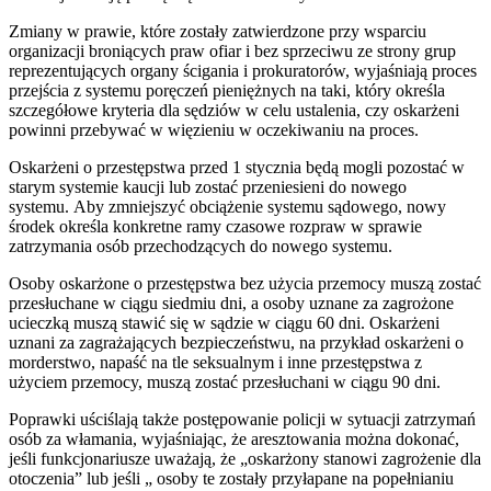
Zmiany w prawie, które zostały zatwierdzone przy wsparciu
organizacji broniących praw ofiar i bez sprzeciwu ze strony grup
reprezentujących organy ścigania i prokuratorów, wyjaśniają proces
przejścia z systemu poręczeń pieniężnych na taki, który określa
szczegółowe kryteria dla sędziów w celu ustalenia, czy oskarżeni
powinni przebywać w więzieniu w oczekiwaniu na proces.
Oskarżeni o przestępstwa przed 1 stycznia będą mogli pozostać w
starym systemie kaucji lub zostać przeniesieni do nowego
systemu. Aby zmniejszyć obciążenie systemu sądowego, nowy
środek określa konkretne ramy czasowe rozpraw w sprawie
zatrzymania osób przechodzących do nowego systemu.
Osoby oskarżone o przestępstwa bez użycia przemocy muszą zostać
przesłuchane w ciągu siedmiu dni, a osoby uznane za zagrożone
ucieczką muszą stawić się w sądzie w ciągu 60 dni. Oskarżeni
uznani za zagrażających bezpieczeństwu, na przykład oskarżeni o
morderstwo, napaść na tle seksualnym i inne przestępstwa z
użyciem przemocy, muszą zostać przesłuchani w ciągu 90 dni.
Poprawki uściślają także postępowanie policji w sytuacji zatrzymań
osób za włamania, wyjaśniając, że aresztowania można dokonać,
jeśli funkcjonariusze uważają, że „oskarżony stanowi zagrożenie dla
otoczenia” lub jeśli „ osoby te zostały przyłapane na popełnianiu