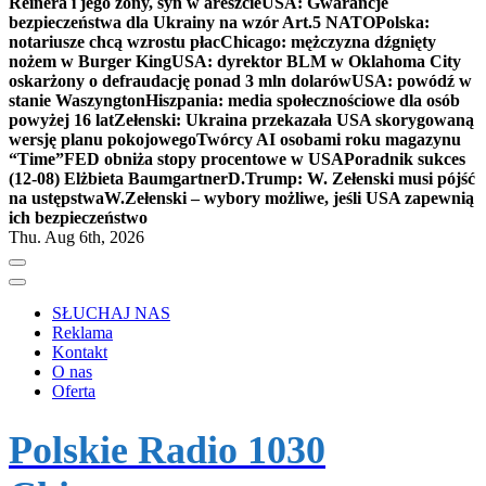
Reinera i jego żony, syn w areszcie
USA: Gwarancje
bezpieczeństwa dla Ukrainy na wzór Art.5 NATO
Polska:
notariusze chcą wzrostu płac
Chicago: mężczyzna dźgnięty
nożem w Burger King
USA: dyrektor BLM w Oklahoma City
oskarżony o defraudację ponad 3 mln dolarów
USA: powódź w
stanie Waszyngton
Hiszpania: media społecznościowe dla osób
powyżej 16 lat
Zełenski: Ukraina przekazała USA skorygowaną
wersję planu pokojowego
Twórcy AI osobami roku magazynu
“Time”
FED obniża stopy procentowe w USA
Poradnik sukces
(12-08) Elżbieta Baumgartner
D.Trump: W. Zełenski musi pójść
na ustępstwa
W.Zełenski – wybory możliwe, jeśli USA zapewnią
ich bezpieczeństwo
Thu. Aug 6th, 2026
SŁUCHAJ NAS
Reklama
Kontakt
O nas
Oferta
Polskie Radio 1030