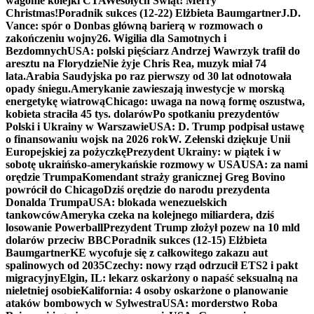
wagonie kolejki CTA
Wesołych Świąt! Merry
Christmas!
Poradnik sukces (12-22) Elżbieta Baumgartner
J.D.
Vance: spór o Donbas główną barierą w rozmowach o
zakończeniu wojny
26. Wigilia dla Samotnych i
Bezdomnych
USA: polski pięściarz Andrzej Wawrzyk trafił do
aresztu na Florydzie
Nie żyje Chris Rea, muzyk miał 74
lata.
Arabia Saudyjska po raz pierwszy od 30 lat odnotowała
opady śniegu.
Amerykanie zawieszają inwestycje w morską
energetykę wiatrową
Chicago: uwaga na nową formę oszustwa,
kobieta straciła 45 tys. dolarów
Po spotkaniu prezydentów
Polski i Ukrainy w Warszawie
USA: D. Trump podpisał ustawę
o finansowaniu wojsk na 2026 rok
W. Zełenski dziękuje Unii
Europejskiej za pożyczkę
Prezydent Ukrainy: w piątek i w
sobotę ukraińsko-amerykańskie rozmowy w USA
USA: za nami
orędzie Trumpa
Komendant straży granicznej Greg Bovino
powrócił do Chicago
Dziś orędzie do narodu prezydenta
Donalda Trumpa
USA: blokada wenezuelskich
tankowców
Ameryka czeka na kolejnego miliardera, dziś
losowanie Powerball
Prezydent Trump złożył pozew na 10 mld
dolarów przeciw BBC
Poradnik sukces (12-15) Elżbieta
Baumgartner
KE wycofuje się z całkowitego zakazu aut
spalinowych od 2035
Czechy: nowy rząd odrzucił ETS2 i pakt
migracyjny
Elgin, IL: lekarz oskarżony o napaść seksualną na
nieletniej osobie
Kalifornia: 4 osoby oskarżone o planowanie
ataków bombowych w Sylwestra
USA: morderstwo Roba