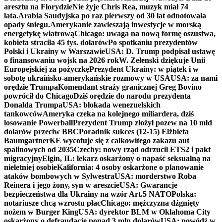
aresztu na Florydzie
Nie żyje Chris Rea, muzyk miał 74
lata.
Arabia Saudyjska po raz pierwszy od 30 lat odnotowała
opady śniegu.
Amerykanie zawieszają inwestycje w morską
energetykę wiatrową
Chicago: uwaga na nową formę oszustwa,
kobieta straciła 45 tys. dolarów
Po spotkaniu prezydentów
Polski i Ukrainy w Warszawie
USA: D. Trump podpisał ustawę
o finansowaniu wojsk na 2026 rok
W. Zełenski dziękuje Unii
Europejskiej za pożyczkę
Prezydent Ukrainy: w piątek i w
sobotę ukraińsko-amerykańskie rozmowy w USA
USA: za nami
orędzie Trumpa
Komendant straży granicznej Greg Bovino
powrócił do Chicago
Dziś orędzie do narodu prezydenta
Donalda Trumpa
USA: blokada wenezuelskich
tankowców
Ameryka czeka na kolejnego miliardera, dziś
losowanie Powerball
Prezydent Trump złożył pozew na 10 mld
dolarów przeciw BBC
Poradnik sukces (12-15) Elżbieta
Baumgartner
KE wycofuje się z całkowitego zakazu aut
spalinowych od 2035
Czechy: nowy rząd odrzucił ETS2 i pakt
migracyjny
Elgin, IL: lekarz oskarżony o napaść seksualną na
nieletniej osobie
Kalifornia: 4 osoby oskarżone o planowanie
ataków bombowych w Sylwestra
USA: morderstwo Roba
Reinera i jego żony, syn w areszcie
USA: Gwarancje
bezpieczeństwa dla Ukrainy na wzór Art.5 NATO
Polska:
notariusze chcą wzrostu płac
Chicago: mężczyzna dźgnięty
nożem w Burger King
USA: dyrektor BLM w Oklahoma City
oskarżony o defraudację ponad 3 mln dolarów
USA: powódź w