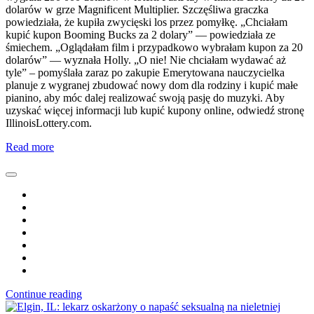
dolarów w grze Magnificent Multiplier. Szczęśliwa graczka
powiedziała, że kupiła zwycięski los przez pomyłkę. „Chciałam
kupić kupon Booming Bucks za 2 dolary” — powiedziała ze
śmiechem. „Oglądałam film i przypadkowo wybrałam kupon za 20
dolarów” — wyznała Holly. „O nie! Nie chciałam wydawać aż
tyle” – pomyślała zaraz po zakupie Emerytowana nauczycielka
planuje z wygranej zbudować nowy dom dla rodziny i kupić małe
pianino, aby móc dalej realizować swoją pasję do muzyki. Aby
uzyskać więcej informacji lub kupić kupony online, odwiedź stronę
IllinoisLottery.com.
Read more
Continue reading