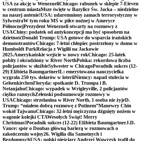
USA za akcję w Wenezueli
Chicago: rabunek w sklepie 7-Eleven
w centrum miasta
Msze święte w Bazylice Św. Jacka – niedzielne
na naszej antenie!
USA: udaremniony zamach terrorystyczny w
Sylwestra
W tym roku MŚ w piłce nożnej w Ameryce
Północnej
Prezydent Wenezueli otwarty na rozmowy z
USA
Chiny: podatek od antykoncepcji ma być sposobem na
dzietność
Donald Trump: USA gotowe do wsparcia irańskich
demonstrantów
Chicago: 7-letni chłopiec postrzelony w domu w
Humboldt Park
Relacja z Wigilii na Jackowie
2025.
Amerykańskie wejście w nowy rok
Chicago: 25-latek
pobity i okradziony w River North
Polska: rekordowa liczba
policjantów w służbie
Sylwester w Chicago
Poradnik sukces (12-
29) Elżbieta Baumgartner
IL: emerytowana nauczycielka
wygrała 250 tys. dolarów w loterii
Niemcy: napad stulecia w
Gelsenkirchen
Floryda: spotkanie D. Trumpa i B.
Netanjahu
Chicago: wypadek w Wrigleyville, 2 policjantów
ciężko rannych
Zełenski podsumowuje rozmowy w
USA
Chicago: strzelanina w River North, 1 osoba nie żyje
D.
Trump: “miałem dobrą rozmowę z Putinem”
Manewry Chin
wokół Tajwanu
Chicago: 32-letni mężczyzna dźgnięty nożem w
wagonie kolejki CTA
Wesołych Świąt! Merry
Christmas!
Poradnik sukces (12-22) Elżbieta Baumgartner
J.D.
Vance: spór o Donbas główną barierą w rozmowach o
zakończeniu wojny
26. Wigilia dla Samotnych i
Bezdomnych
USA: polski pięściarz Andrzej Wawrzyk trafił do