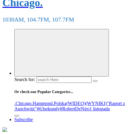
Chicago.
1030AM, 104.7FM, 107.7FM
Search for:
Or check our Popular Categories...
.Chicago
.Hammond
.Polska
(WIDEO)
(WYNIKI)
"Raport z
Auschwitz"
#63sekundy
#RobertDeNiro
1 listopada
Subscribe