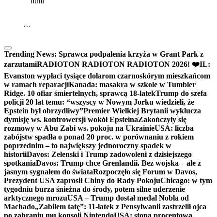
```html
▶
Kliknij PLAY, aby słuchać
🔈
🔊
```
Trending News:
Sprawca podpalenia krzyża w Grant Park z
zarzutami
RADIOTON RADIOTON RADIOTON 2026! ❤️
IL:
Evanston wypłaci tysiące dolarom czarnoskórym mieszkańcom
w ramach reparacji
Kanada: masakra w szkole w Tumbler
Ridge. 10 ofiar śmiertelnych, sprawcą 18-latek
Trump do szefa
policji 20 lat temu: “wszyscy w Nowym Jorku wiedzieli, że
Epstein był obrzydliwy”
Premier Wielkiej Brytanii wyklucza
dymisję ws. kontrowersji wokół Epsteina
Zakończyły się
rozmowy w Abu Zabi ws. pokoju na Ukrainie
USA: liczba
zabójstw spadła o ponad 20 proc. w porównaniu z rokiem
poprzednim – to największy jednoroczny spadek w
historii
Davos: Zełenski i Trump zadowoleni z dzisiejszego
spotkania
Davos: Trump chce Grenlandii. Bez wojska – ale z
jasnym sygnałem do świata
Rozpoczęło się Forum w Davos,
Prezydent USA zaprosił Chiny do Rady Pokoju
Chicago: w tym
tygodniu burza śnieżna do środy, potem silne uderzenie
arktycznego mrozu
USA – Trump dostał medal Nobla od
Machado
„Zabiłem tatę”: 11-latek z Pensylwanii zastrzelił ojca
po zabraniu mu konsoli Nintendo
USA: stopa procentowa