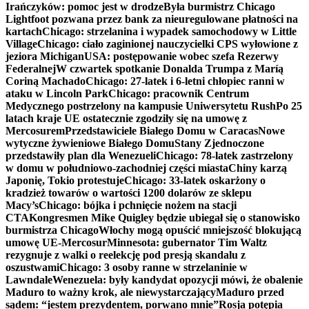
Irańczyków: pomoc jest w drodze
Była burmistrz Chicago
Lightfoot pozwana przez bank za nieuregulowane płatności na
kartach
Chicago: strzelanina i wypadek samochodowy w Little
Village
Chicago: ciało zaginionej nauczycielki CPS wyłowione z
jeziora Michigan
USA: postępowanie wobec szefa Rezerwy
Federalnej
W czwartek spotkanie Donalda Trumpa z Maríą
Coriną Machado
Chicago: 27-latek i 6-letni chłopiec ranni w
ataku w Lincoln Park
Chicago: pracownik Centrum
Medycznego postrzelony na kampusie Uniwersytetu Rush
Po 25
latach kraje UE ostatecznie zgodziły się na umowę z
Mercosurem
Przedstawiciele Białego Domu w Caracas
Nowe
wytyczne żywieniowe Białego Domu
Stany Zjednoczone
przedstawiły plan dla Wenezueli
Chicago: 78-latek zastrzelony
w domu w południowo-zachodniej części miasta
Chiny karzą
Japonię, Tokio protestuje
Chicago: 33-latek oskarżony o
kradzież towarów o wartości 1200 dolarów ze sklepu
Macy’s
Chicago: bójka i pchnięcie nożem na stacji
CTA
Kongresmen Mike Quigley będzie ubiegał się o stanowisko
burmistrza Chicago
Włochy mogą opuścić mniejszość blokującą
umowę UE-Mercosur
Minnesota: gubernator Tim Waltz
rezygnuje z walki o reelekcję pod presją skandalu z
oszustwami
Chicago: 3 osoby ranne w strzelaninie w
Lawndale
Wenezuela: były kandydat opozycji mówi, że obalenie
Maduro to ważny krok, ale niewystarczający
Maduro przed
sądem: “jestem prezydentem, porwano mnie”
Rosja potępia