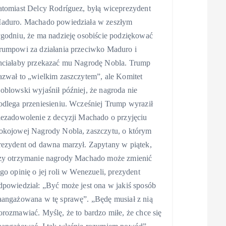
atomiast Delcy Rodríguez, byłą wiceprezydent
aduro. Machado powiedziała w zeszłym
ygodniu, że ma nadzieję osobiście podziękować
rumpowi za działania przeciwko Maduro i
hciałaby przekazać mu Nagrodę Nobla. Trump
azwał to „wielkim zaszczytem”, ale Komitet
oblowski wyjaśnił później, że nagroda nie
odlega przeniesieniu. Wcześniej Trump wyraził
iezadowolenie z decyzji Machado o przyjęciu
okojowej Nagrody Nobla, zaszczytu, o którym
rezydent od dawna marzył. Zapytany w piątek,
zy otrzymanie nagrody Machado może zmienić
ego opinię o jej roli w Wenezueli, prezydent
dpowiedział: „Być może jest ona w jakiś sposób
aangażowana w tę sprawę”. „Będę musiał z nią
orozmawiać. Myślę, że to bardzo miłe, że chce się