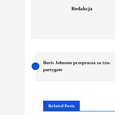
Redakcja
P
Boris Johnson przeprasza za tzw.
o
partygate
s
t
Related Posts