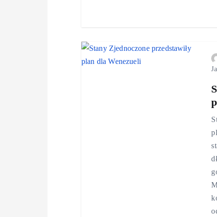
J
S
p
S
p
s
d
g
M
k
o