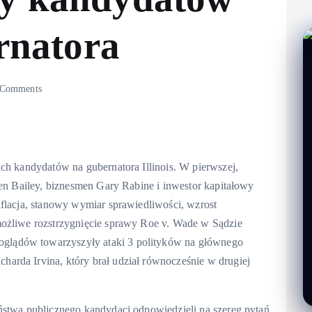
rnatora
 Comments
ch kandydatów na gubernatora Illinois. W pierwszej,
ren Bailey, biznesmen Gary Rabine i inwestor kapitałowy
nflacja, stanowy wymiar sprawiedliwości, wzrost
możliwe rozstrzygnięcie sprawy Roe v. Wade w Sądzie
lądów towarzyszyły ataki 3 polityków na głównego
arda Irvina, który brał udział równocześnie w drugiej
ństwa publicznego kandydaci odpowiedzieli na szereg pytań