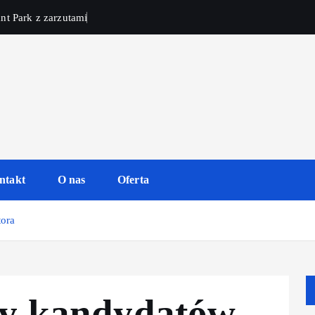
nt Park z zarzutami
ntakt
O nas
Oferta
tora
aty kandydatów