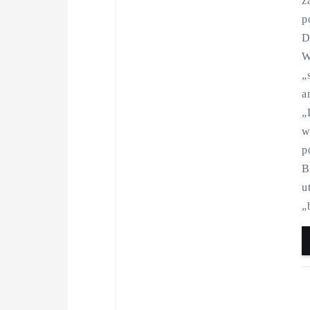
z
p
D
W
„
a
„
w
p
B
u
„