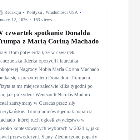
Redakcja
Polityka
,
Wiadomości USA
anuary 12, 2026
163 views
 czwartek spotkanie Donalda
rumpa z Maríą Coriną Machado
iały Dom potwierdził, że w czwartek
enezuelska liderka opozycji i laureatka
okojowej Nagrody Nobla María Corina Machado
potka się z prezydentem Donaldem Trumpem.
izyta ta ma miejsce zaledwie kilka tygodni po
ym, jak prezydent Wenezueli Nicolás Maduro
ostał zatrzymany w Caracas przez siły
merykańskie. Trump odmówił jednak poparcia
achado, której ruch ogłosił zwycięstwo w
zeroko kontestowanych wyborach w 2024 r., jako
owej przywódczyni. Stany Zjednoczone poparły