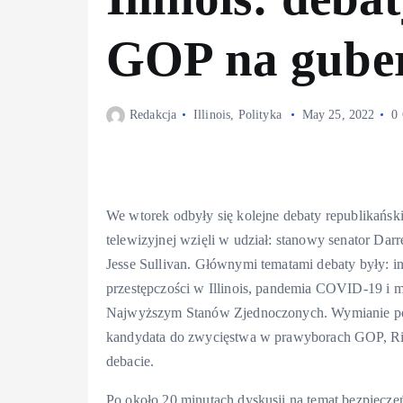
GOP na gube
Redakcja
Illinois
,
Polityka
May 25, 2022
0
We wtorek odbyły się kolejne debaty republikański
telewizyjnej wzięli w udział: stanowy senator Dar
Jesse Sullivan. Głównymi tematami debaty były: i
przestępczości w Illinois, pandemia COVID-19 i 
Najwyższym Stanów Zjednoczonych. Wymianie pog
kandydata do zwycięstwa w prawyborach GOP, Rich
debacie.
Po około 20 minutach dyskusji na temat bezpiecze