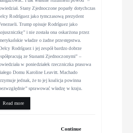
aangażować. I tak właśnie rozumiem powód” –
owiedział. Stany Zjednoczone poparły dotychczas
elcy Rodríguez jako tymczasową prezydent
enezueli. Trump opisuje Rodríguez jako
sojuszniczkę” i nie została ona oskarżona przez
merykańskie władze o żadne przestępstwa.
Delcy Rodríguez i jej zespół bardzo dobrze
spółpracują ze Stanami Zjednoczonymi” –
owiedziała w poniedziałek rzeczniczka prasowa
iałego Domu Karoline Leavitt. Machado
trzymuje jednak, że to jej koalicja powinna
bezwzględnie” sprawować władzę w kraju.
Read more
Continue