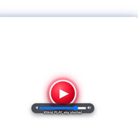
▶
🔈
🔊
Kliknij PLAY, aby słuchać