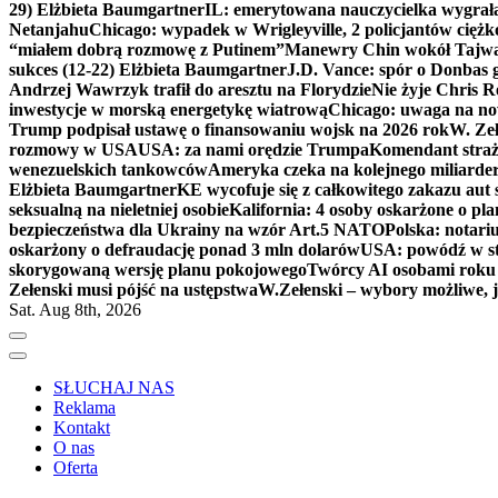
29) Elżbieta Baumgartner
IL: emerytowana nauczycielka wygrała 
Netanjahu
Chicago: wypadek w Wrigleyville, 2 policjantów cięż
“miałem dobrą rozmowę z Putinem”
Manewry Chin wokół Tajw
sukces (12-22) Elżbieta Baumgartner
J.D. Vance: spór o Donbas
Andrzej Wawrzyk trafił do aresztu na Florydzie
Nie żyje Chris R
inwestycje w morską energetykę wiatrową
Chicago: uwaga na now
Trump podpisał ustawę o finansowaniu wojsk na 2026 rok
W. Zeł
rozmowy w USA
USA: za nami orędzie Trumpa
Komendant straż
wenezuelskich tankowców
Ameryka czeka na kolejnego miliarder
Elżbieta Baumgartner
KE wycofuje się z całkowitego zakazu aut
seksualną na nieletniej osobie
Kalifornia: 4 osoby oskarżone o 
bezpieczeństwa dla Ukrainy na wzór Art.5 NATO
Polska: notari
oskarżony o defraudację ponad 3 mln dolarów
USA: powódź w s
skorygowaną wersję planu pokojowego
Twórcy AI osobami rok
Zełenski musi pójść na ustępstwa
W.Zełenski – wybory możliwe, j
Sat. Aug 8th, 2026
SŁUCHAJ NAS
Reklama
Kontakt
O nas
Oferta