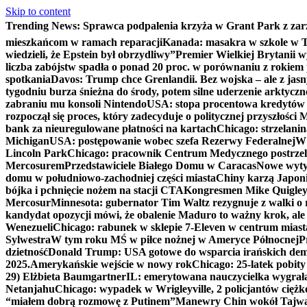
Skip to content
Trending News:
Sprawca podpalenia krzyża w Grant Park z zar
mieszkańcom w ramach reparacji
Kanada: masakra w szkole w Tu
wiedzieli, że Epstein był obrzydliwy”
Premier Wielkiej Brytanii w
liczba zabójstw spadła o ponad 20 proc. w porównaniu z rokiem 
spotkania
Davos: Trump chce Grenlandii. Bez wojska – ale z jas
tygodniu burza śnieżna do środy, potem silne uderzenie arktycz
zabraniu mu konsoli Nintendo
USA: stopa procentowa kredytów h
rozpoczął się proces, który zadecyduje o politycznej przyszłości
bank za nieuregulowane płatności na kartach
Chicago: strzelani
Michigan
USA: postępowanie wobec szefa Rezerwy Federalnej
W 
Lincoln Park
Chicago: pracownik Centrum Medycznego postrzel
Mercosurem
Przedstawiciele Białego Domu w Caracas
Nowe wyty
domu w południowo-zachodniej części miasta
Chiny karzą Japoni
bójka i pchnięcie nożem na stacji CTA
Kongresmen Mike Quigley b
Mercosur
Minnesota: gubernator Tim Waltz rezygnuje z walki o 
kandydat opozycji mówi, że obalenie Maduro to ważny krok, ale
Wenezueli
Chicago: rabunek w sklepie 7-Eleven w centrum miast
Sylwestra
W tym roku MŚ w piłce nożnej w Ameryce Północnej
P
dzietność
Donald Trump: USA gotowe do wsparcia irańskich de
2025.
Amerykańskie wejście w nowy rok
Chicago: 25-latek pobit
29) Elżbieta Baumgartner
IL: emerytowana nauczycielka wygrała 
Netanjahu
Chicago: wypadek w Wrigleyville, 2 policjantów cięż
“miałem dobrą rozmowę z Putinem”
Manewry Chin wokół Tajw