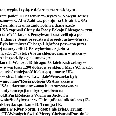
ton wypłaci tysiące dolarom czarnoskórym
efa policji 20 lat temu: “wszyscy w Nowym Jorku
rozmowy w Abu Zabi ws. pokoju na Ukrainie
USA:
Zełenski i Trump zadowoleni z dzisiejszego
 USA zaprosił Chiny do Rady Pokoju
Chicago: w tym
tatę”: 11-latek z Pensylwanii zastrzelił ojca po
Indiany? Senat przedstawił projekt ustawy
Paryż:
Była burmistrz Chicago Lightfoot pozwana przez
ej nauczycielki CPS wyłowione z jeziora
icago: 27-latek i 6-letni chłopiec ranni w ataku w
cznie zgodziły się na umowę z
lan dla Wenezueli
Chicago: 78-latek zastrzelony w
w o wartości 1200 dolarów ze sklepu Macy’s
Chicago:
opuścić mniejszość blokującą umowę UE-
e w strzelaninie w Lawndale
Wenezuela: były
rwano mnie”
Rosja potępia USA za akcję w
USA: udaremniony zamach terrorystyczny w
d antykoncepcji ma być sposobem na
boldt Park
Relacja z Wigilii na Jackowie
 w służbie
Sylwester w Chicago
Poradnik sukces (12-
n
Floryda: spotkanie D. Trumpa i B.
anina w River North, 1 osoba nie żyje
D. Trump:
ki CTA
Wesołych Świąt! Merry Christmas!
Poradnik