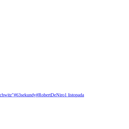
chwitz"
#63sekundy
#RobertDeNiro
1 listopada