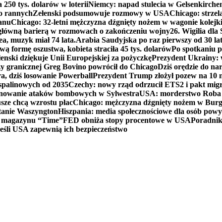
250 tys. dolarów w loterii
Niemcy: napad stulecia w Gelsenkirche
ko rannych
Zełenski podsumowuje rozmowy w USA
Chicago: strzel
anu
Chicago: 32-letni mężczyzna dźgnięty nożem w wagonie kolej
 główną barierą w rozmowach o zakończeniu wojny
26. Wigilia dl
ea, muzyk miał 74 lata.
Arabia Saudyjska po raz pierwszy od 30 la
ą formę oszustwa, kobieta straciła 45 tys. dolarów
Po spotkaniu 
enski dziękuje Unii Europejskiej za pożyczkę
Prezydent Ukrainy: 
y granicznej Greg Bovino powrócił do Chicago
Dziś orędzie do n
a, dziś losowanie Powerball
Prezydent Trump złożył pozew na 10
 spalinowych od 2035
Czechy: nowy rząd odrzucił ETS2 i pakt mig
planowanie ataków bombowych w Sylwestra
USA: morderstwo Roba Re
usze chcą wzrostu płac
Chicago: mężczyzna dźgnięty nożem w Burg
tanie Waszyngton
Hiszpania: media społecznościowe dla osób powyż
u magazynu “Time”
FED obniża stopy procentowe w USA
Poradnik
eśli USA zapewnią ich bezpieczeństwo