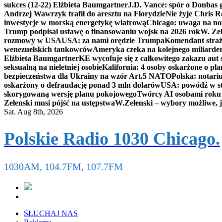
sukces (12-22) Elżbieta Baumgartner
J.D. Vance: spór o Donbas
Andrzej Wawrzyk trafił do aresztu na Florydzie
Nie żyje Chris R
inwestycje w morską energetykę wiatrową
Chicago: uwaga na now
Trump podpisał ustawę o finansowaniu wojsk na 2026 rok
W. Zeł
rozmowy w USA
USA: za nami orędzie Trumpa
Komendant straż
wenezuelskich tankowców
Ameryka czeka na kolejnego miliarder
Elżbieta Baumgartner
KE wycofuje się z całkowitego zakazu aut
seksualną na nieletniej osobie
Kalifornia: 4 osoby oskarżone o 
bezpieczeństwa dla Ukrainy na wzór Art.5 NATO
Polska: notari
oskarżony o defraudację ponad 3 mln dolarów
USA: powódź w s
skorygowaną wersję planu pokojowego
Twórcy AI osobami rok
Zełenski musi pójść na ustępstwa
W.Zełenski – wybory możliwe, j
Sat. Aug 8th, 2026
Polskie Radio 1030 Chicago.
1030AM, 104.7FM, 107.7FM
SŁUCHAJ NAS