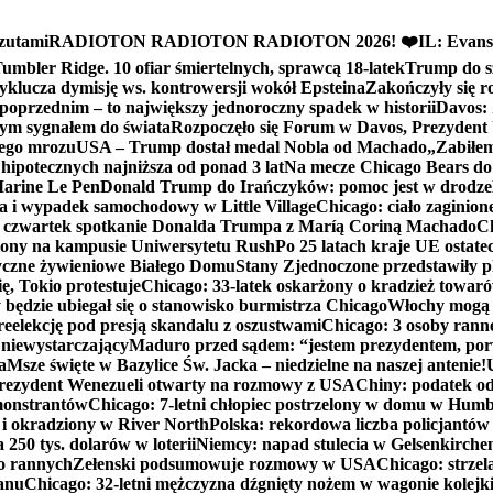
zutami
RADIOTON RADIOTON RADIOTON 2026! ❤️
IL: Evans
mbler Ridge. 10 ofiar śmiertelnych, sprawcą 18-latek
Trump do sz
yklucza dymisję ws. kontrowersji wokół Epsteina
Zakończyły się 
poprzednim – to największy jednoroczny spadek w historii
Davos: 
nym sygnałem do świata
Rozpoczęło się Forum w Davos, Prezydent
nego mrozu
USA – Trump dostał medal Nobla od Machado
„Zabiłem 
ipotecznych najniższa od ponad 3 lat
Na mecze Chicago Bears do 
 Marine Le Pen
Donald Trump do Irańczyków: pomoc jest w drodze
na i wypadek samochodowy w Little Village
Chicago: ciało zaginion
czwartek spotkanie Donalda Trumpa z Maríą Coriną Machado
Ch
ony na kampusie Uniwersytetu Rush
Po 25 latach kraje UE ostate
czne żywieniowe Białego Domu
Stany Zjednoczone przedstawiły p
ę, Tokio protestuje
Chicago: 33-latek oskarżony o kradzież towaró
ędzie ubiegał się o stanowisko burmistrza Chicago
Włochy mogą 
reelekcję pod presją skandalu z oszustwami
Chicago: 3 osoby rann
 niewystarczający
Maduro przed sądem: “jestem prezydentem, po
a
Msze święte w Bazylice Św. Jacka – niedzielne na naszej antenie!
rezydent Wenezueli otwarty na rozmowy z USA
Chiny: podatek o
monstrantów
Chicago: 7-letni chłopiec postrzelony w domu w Hum
y i okradziony w River North
Polska: rekordowa liczba policjantów
250 tys. dolarów w loterii
Niemcy: napad stulecia w Gelsenkirche
ko rannych
Zełenski podsumowuje rozmowy w USA
Chicago: strzel
anu
Chicago: 32-letni mężczyzna dźgnięty nożem w wagonie kolej