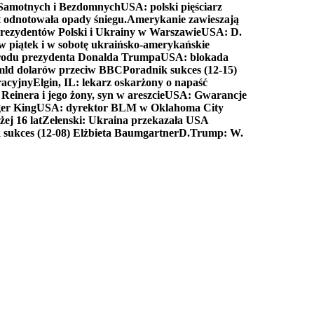
a Samotnych i Bezdomnych
USA: polski pięściarz
t odnotowała opady śniegu.
Amerykanie zawieszają
prezydentów Polski i Ukrainy w Warszawie
USA: D.
w piątek i w sobotę ukraińsko-amerykańskie
arodu prezydenta Donalda Trumpa
USA: blokada
 mld dolarów przeciw BBC
Poradnik sukces (12-15)
racyjny
Elgin, IL: lekarz oskarżony o napaść
inera i jego żony, syn w areszcie
USA: Gwarancje
er King
USA: dyrektor BLM w Oklahoma City
ej 16 lat
Zełenski: Ukraina przekazała USA
 sukces (12-08) Elżbieta Baumgartner
D.Trump: W.