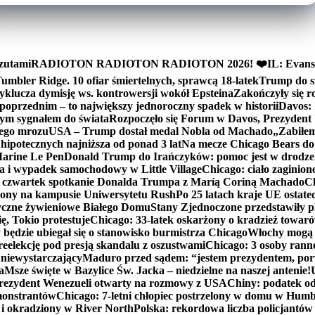
zutami
RADIOTON RADIOTON RADIOTON 2026! ❤️
IL: Evans
mbler Ridge. 10 ofiar śmiertelnych, sprawcą 18-latek
Trump do sz
yklucza dymisję ws. kontrowersji wokół Epsteina
Zakończyły się 
poprzednim – to największy jednoroczny spadek w historii
Davos: 
nym sygnałem do świata
Rozpoczęło się Forum w Davos, Prezydent
nego mrozu
USA – Trump dostał medal Nobla od Machado
„Zabiłem 
ipotecznych najniższa od ponad 3 lat
Na mecze Chicago Bears do 
 Marine Le Pen
Donald Trump do Irańczyków: pomoc jest w drodze
na i wypadek samochodowy w Little Village
Chicago: ciało zaginion
czwartek spotkanie Donalda Trumpa z Maríą Coriną Machado
Ch
ony na kampusie Uniwersytetu Rush
Po 25 latach kraje UE ostate
czne żywieniowe Białego Domu
Stany Zjednoczone przedstawiły p
ę, Tokio protestuje
Chicago: 33-latek oskarżony o kradzież towaró
ędzie ubiegał się o stanowisko burmistrza Chicago
Włochy mogą 
reelekcję pod presją skandalu z oszustwami
Chicago: 3 osoby rann
 niewystarczający
Maduro przed sądem: “jestem prezydentem, po
a
Msze święte w Bazylice Św. Jacka – niedzielne na naszej antenie!
rezydent Wenezueli otwarty na rozmowy z USA
Chiny: podatek o
monstrantów
Chicago: 7-letni chłopiec postrzelony w domu w Hum
y i okradziony w River North
Polska: rekordowa liczba policjantów