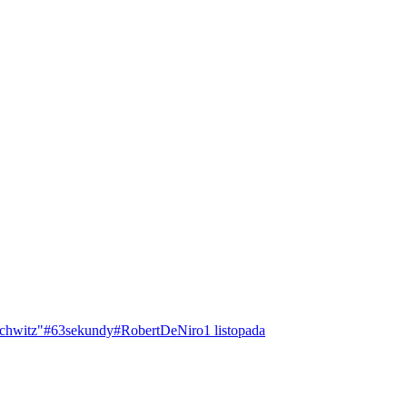
chwitz"
#63sekundy
#RobertDeNiro
1 listopada