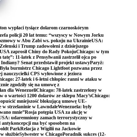
ton wypłaci tysiące dolarom czarnoskórym
efa policji 20 lat temu: “wszyscy w Nowym Jorku
rozmowy w Abu Zabi ws. pokoju na Ukrainie
USA:
Zełenski i Trump zadowoleni z dzisiejszego
 USA zaprosił Chiny do Rady Pokoju
Chicago: w tym
tatę”: 11-latek z Pensylwanii zastrzelił ojca po
Indiany? Senat przedstawił projekt ustawy
Paryż:
Była burmistrz Chicago Lightfoot pozwana przez
ej nauczycielki CPS wyłowione z jeziora
icago: 27-latek i 6-letni chłopiec ranni w ataku w
cznie zgodziły się na umowę z
lan dla Wenezueli
Chicago: 78-latek zastrzelony w
w o wartości 1200 dolarów ze sklepu Macy’s
Chicago:
opuścić mniejszość blokującą umowę UE-
e w strzelaninie w Lawndale
Wenezuela: były
rwano mnie”
Rosja potępia USA za akcję w
USA: udaremniony zamach terrorystyczny w
d antykoncepcji ma być sposobem na
boldt Park
Relacja z Wigilii na Jackowie
 w służbie
Sylwester w Chicago
Poradnik sukces (12-