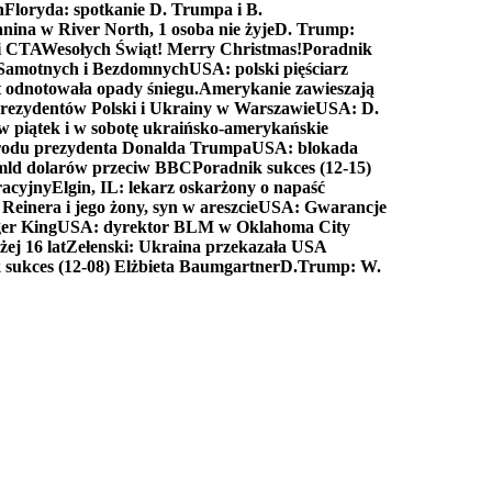
n
Floryda: spotkanie D. Trumpa i B.
anina w River North, 1 osoba nie żyje
D. Trump:
ki CTA
Wesołych Świąt! Merry Christmas!
Poradnik
a Samotnych i Bezdomnych
USA: polski pięściarz
t odnotowała opady śniegu.
Amerykanie zawieszają
prezydentów Polski i Ukrainy w Warszawie
USA: D.
w piątek i w sobotę ukraińsko-amerykańskie
arodu prezydenta Donalda Trumpa
USA: blokada
 mld dolarów przeciw BBC
Poradnik sukces (12-15)
racyjny
Elgin, IL: lekarz oskarżony o napaść
inera i jego żony, syn w areszcie
USA: Gwarancje
er King
USA: dyrektor BLM w Oklahoma City
ej 16 lat
Zełenski: Ukraina przekazała USA
 sukces (12-08) Elżbieta Baumgartner
D.Trump: W.