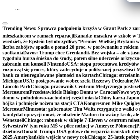
```
Trending News:
Sprawca podpalenia krzyża w Grant Park z zar
mieszkańcom w ramach reparacji
Kanada: masakra w szkole w Tu
wiedzieli, że Epstein był obrzydliwy”
Premier Wielkiej Brytanii w
liczba zabójstw spadła o ponad 20 proc. w porównaniu z rokiem 
spotkania
Davos: Trump chce Grenlandii. Bez wojska – ale z jas
tygodniu burza śnieżna do środy, potem silne uderzenie arktycz
zabraniu mu konsoli Nintendo
USA: stopa procentowa kredytów h
rozpoczął się proces, który zadecyduje o politycznej przyszłości
bank za nieuregulowane płatności na kartach
Chicago: strzelani
Michigan
USA: postępowanie wobec szefa Rezerwy Federalnej
W 
Lincoln Park
Chicago: pracownik Centrum Medycznego postrzel
Mercosurem
Przedstawiciele Białego Domu w Caracas
Nowe wyty
domu w południowo-zachodniej części miasta
Chiny karzą Japoni
bójka i pchnięcie nożem na stacji CTA
Kongresmen Mike Quigley b
Mercosur
Minnesota: gubernator Tim Waltz rezygnuje z walki o 
kandydat opozycji mówi, że obalenie Maduro to ważny krok, ale
Wenezueli
Chicago: rabunek w sklepie 7-Eleven w centrum miast
Sylwestra
W tym roku MŚ w piłce nożnej w Ameryce Północnej
P
dzietność
Donald Trump: USA gotowe do wsparcia irańskich de
2025.
Amerykańskie wejście w nowy rok
Chicago: 25-latek pobit