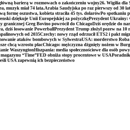
 główną barierą w rozmowach o zakończeniu wojny
26. Wigilia dl
ea, muzyk miał 74 lata.
Arabia Saudyjska po raz pierwszy od 30 la
ą formę oszustwa, kobieta straciła 45 tys. dolarów
Po spotkaniu 
enski dziękuje Unii Europejskiej za pożyczkę
Prezydent Ukrainy: 
y granicznej Greg Bovino powrócił do Chicago
Dziś orędzie do n
a, dziś losowanie Powerball
Prezydent Trump złożył pozew na 10
 spalinowych od 2035
Czechy: nowy rząd odrzucił ETS2 i pakt mig
planowanie ataków bombowych w Sylwestra
USA: morderstwo Roba Re
usze chcą wzrostu płac
Chicago: mężczyzna dźgnięty nożem w Burg
tanie Waszyngton
Hiszpania: media społecznościowe dla osób powyż
u magazynu “Time”
FED obniża stopy procentowe w USA
Poradnik
eśli USA zapewnią ich bezpieczeństwo