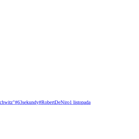
chwitz"
#63sekundy
#RobertDeNiro
1 listopada