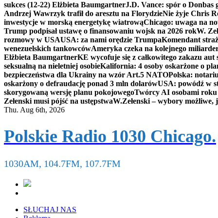
sukces (12-22) Elżbieta Baumgartner
J.D. Vance: spór o Donbas
Andrzej Wawrzyk trafił do aresztu na Florydzie
Nie żyje Chris R
inwestycje w morską energetykę wiatrową
Chicago: uwaga na now
Trump podpisał ustawę o finansowaniu wojsk na 2026 rok
W. Zeł
rozmowy w USA
USA: za nami orędzie Trumpa
Komendant straż
wenezuelskich tankowców
Ameryka czeka na kolejnego miliarder
Elżbieta Baumgartner
KE wycofuje się z całkowitego zakazu aut
seksualną na nieletniej osobie
Kalifornia: 4 osoby oskarżone o 
bezpieczeństwa dla Ukrainy na wzór Art.5 NATO
Polska: notari
oskarżony o defraudację ponad 3 mln dolarów
USA: powódź w s
skorygowaną wersję planu pokojowego
Twórcy AI osobami rok
Zełenski musi pójść na ustępstwa
W.Zełenski – wybory możliwe, j
Thu. Aug 6th, 2026
Polskie Radio 1030 Chicago.
1030AM, 104.7FM, 107.7FM
SŁUCHAJ NAS