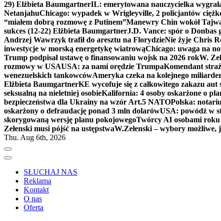
29) Elżbieta Baumgartner
IL: emerytowana nauczycielka wygrała 
Netanjahu
Chicago: wypadek w Wrigleyville, 2 policjantów cięż
“miałem dobrą rozmowę z Putinem”
Manewry Chin wokół Tajw
sukces (12-22) Elżbieta Baumgartner
J.D. Vance: spór o Donbas
Andrzej Wawrzyk trafił do aresztu na Florydzie
Nie żyje Chris R
inwestycje w morską energetykę wiatrową
Chicago: uwaga na now
Trump podpisał ustawę o finansowaniu wojsk na 2026 rok
W. Zeł
rozmowy w USA
USA: za nami orędzie Trumpa
Komendant straż
wenezuelskich tankowców
Ameryka czeka na kolejnego miliarder
Elżbieta Baumgartner
KE wycofuje się z całkowitego zakazu aut
seksualną na nieletniej osobie
Kalifornia: 4 osoby oskarżone o 
bezpieczeństwa dla Ukrainy na wzór Art.5 NATO
Polska: notari
oskarżony o defraudację ponad 3 mln dolarów
USA: powódź w s
skorygowaną wersję planu pokojowego
Twórcy AI osobami rok
Zełenski musi pójść na ustępstwa
W.Zełenski – wybory możliwe, j
Thu. Aug 6th, 2026
SŁUCHAJ NAS
Reklama
Kontakt
O nas
Oferta