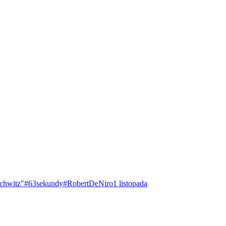
chwitz"
#63sekundy
#RobertDeNiro
1 listopada