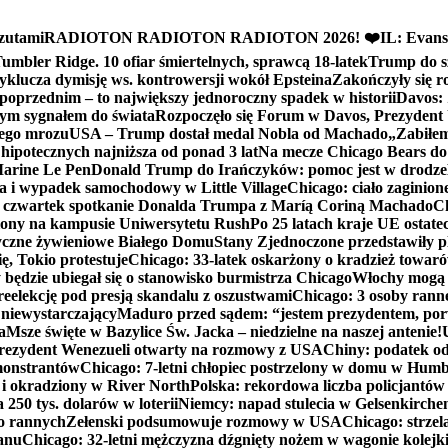
zutami
RADIOTON RADIOTON RADIOTON 2026! ❤️
IL: Evans
mbler Ridge. 10 ofiar śmiertelnych, sprawcą 18-latek
Trump do sz
yklucza dymisję ws. kontrowersji wokół Epsteina
Zakończyły się 
poprzednim – to największy jednoroczny spadek w historii
Davos: 
nym sygnałem do świata
Rozpoczęło się Forum w Davos, Prezydent
nego mrozu
USA – Trump dostał medal Nobla od Machado
„Zabiłem 
ipotecznych najniższa od ponad 3 lat
Na mecze Chicago Bears do 
 Marine Le Pen
Donald Trump do Irańczyków: pomoc jest w drodze
na i wypadek samochodowy w Little Village
Chicago: ciało zaginion
czwartek spotkanie Donalda Trumpa z Maríą Coriną Machado
Ch
ony na kampusie Uniwersytetu Rush
Po 25 latach kraje UE ostate
czne żywieniowe Białego Domu
Stany Zjednoczone przedstawiły p
ę, Tokio protestuje
Chicago: 33-latek oskarżony o kradzież towaró
ędzie ubiegał się o stanowisko burmistrza Chicago
Włochy mogą 
reelekcję pod presją skandalu z oszustwami
Chicago: 3 osoby rann
 niewystarczający
Maduro przed sądem: “jestem prezydentem, po
a
Msze święte w Bazylice Św. Jacka – niedzielne na naszej antenie!
rezydent Wenezueli otwarty na rozmowy z USA
Chiny: podatek o
monstrantów
Chicago: 7-letni chłopiec postrzelony w domu w Hum
y i okradziony w River North
Polska: rekordowa liczba policjantów
250 tys. dolarów w loterii
Niemcy: napad stulecia w Gelsenkirche
ko rannych
Zełenski podsumowuje rozmowy w USA
Chicago: strzel
anu
Chicago: 32-letni mężczyzna dźgnięty nożem w wagonie kolej