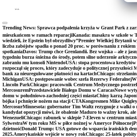
```
Trending News:
Sprawca podpalenia krzyża w Grant Park z zar
mieszkańcom w ramach reparacji
Kanada: masakra w szkole w Tu
wiedzieli, że Epstein był obrzydliwy”
Premier Wielkiej Brytanii w
liczba zabójstw spadła o ponad 20 proc. w porównaniu z rokiem 
spotkania
Davos: Trump chce Grenlandii. Bez wojska – ale z jas
tygodniu burza śnieżna do środy, potem silne uderzenie arktycz
zabraniu mu konsoli Nintendo
USA: stopa procentowa kredytów h
rozpoczął się proces, który zadecyduje o politycznej przyszłości
bank za nieuregulowane płatności na kartach
Chicago: strzelani
Michigan
USA: postępowanie wobec szefa Rezerwy Federalnej
W 
Lincoln Park
Chicago: pracownik Centrum Medycznego postrzel
Mercosurem
Przedstawiciele Białego Domu w Caracas
Nowe wyty
domu w południowo-zachodniej części miasta
Chiny karzą Japoni
bójka i pchnięcie nożem na stacji CTA
Kongresmen Mike Quigley b
Mercosur
Minnesota: gubernator Tim Waltz rezygnuje z walki o 
kandydat opozycji mówi, że obalenie Maduro to ważny krok, ale
Wenezueli
Chicago: rabunek w sklepie 7-Eleven w centrum miast
Sylwestra
W tym roku MŚ w piłce nożnej w Ameryce Północnej
P
dzietność
Donald Trump: USA gotowe do wsparcia irańskich de
2025.
Amerykańskie wejście w nowy rok
Chicago: 25-latek pobit