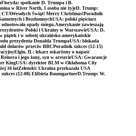
n
Floryda: spotkanie D. Trumpa i B.
anina w River North, 1 osoba nie żyje
D. Trump:
ki CTA
Wesołych Świąt! Merry Christmas!
Poradnik
a Samotnych i Bezdomnych
USA: polski pięściarz
t odnotowała opady śniegu.
Amerykanie zawieszają
prezydentów Polski i Ukrainy w Warszawie
USA: D.
w piątek i w sobotę ukraińsko-amerykańskie
arodu prezydenta Donalda Trumpa
USA: blokada
 mld dolarów przeciw BBC
Poradnik sukces (12-15)
racyjny
Elgin, IL: lekarz oskarżony o napaść
inera i jego żony, syn w areszcie
USA: Gwarancje
er King
USA: dyrektor BLM w Oklahoma City
ej 16 lat
Zełenski: Ukraina przekazała USA
 sukces (12-08) Elżbieta Baumgartner
D.Trump: W.