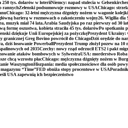
250 tys. dolarów w loterii
Niemcy: napad stulecia w Gelsenkirche
ko rannych
Zełenski podsumowuje rozmowy w USA
Chicago: strzel
anu
Chicago: 32-letni mężczyzna dźgnięty nożem w wagonie kolej
 główną barierą w rozmowach o zakończeniu wojny
26. Wigilia dl
ea, muzyk miał 74 lata.
Arabia Saudyjska po raz pierwszy od 30 la
ą formę oszustwa, kobieta straciła 45 tys. dolarów
Po spotkaniu 
enski dziękuje Unii Europejskiej za pożyczkę
Prezydent Ukrainy: 
y granicznej Greg Bovino powrócił do Chicago
Dziś orędzie do n
a, dziś losowanie Powerball
Prezydent Trump złożył pozew na 10
 spalinowych od 2035
Czechy: nowy rząd odrzucił ETS2 i pakt mig
planowanie ataków bombowych w Sylwestra
USA: morderstwo Roba Re
usze chcą wzrostu płac
Chicago: mężczyzna dźgnięty nożem w Burg
tanie Waszyngton
Hiszpania: media społecznościowe dla osób powyż
u magazynu “Time”
FED obniża stopy procentowe w USA
Poradnik
eśli USA zapewnią ich bezpieczeństwo