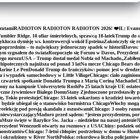
zutami
RADIOTON RADIOTON RADIOTON 2026! ❤️
IL: Evans
mbler Ridge. 10 ofiar śmiertelnych, sprawcą 18-latek
Trump do sz
yklucza dymisję ws. kontrowersji wokół Epsteina
Zakończyły się 
poprzednim – to największy jednoroczny spadek w historii
Davos: 
nym sygnałem do świata
Rozpoczęło się Forum w Davos, Prezydent
nego mrozu
USA – Trump dostał medal Nobla od Machado
„Zabiłem 
ipotecznych najniższa od ponad 3 lat
Na mecze Chicago Bears do 
 Marine Le Pen
Donald Trump do Irańczyków: pomoc jest w drodze
na i wypadek samochodowy w Little Village
Chicago: ciało zaginion
czwartek spotkanie Donalda Trumpa z Maríą Coriną Machado
Ch
ony na kampusie Uniwersytetu Rush
Po 25 latach kraje UE ostate
czne żywieniowe Białego Domu
Stany Zjednoczone przedstawiły p
ę, Tokio protestuje
Chicago: 33-latek oskarżony o kradzież towaró
ędzie ubiegał się o stanowisko burmistrza Chicago
Włochy mogą 
reelekcję pod presją skandalu z oszustwami
Chicago: 3 osoby rann
 niewystarczający
Maduro przed sądem: “jestem prezydentem, po
a
Msze święte w Bazylice Św. Jacka – niedzielne na naszej antenie!
rezydent Wenezueli otwarty na rozmowy z USA
Chiny: podatek o
monstrantów
Chicago: 7-letni chłopiec postrzelony w domu w Hum
y i okradziony w River North
Polska: rekordowa liczba policjantów