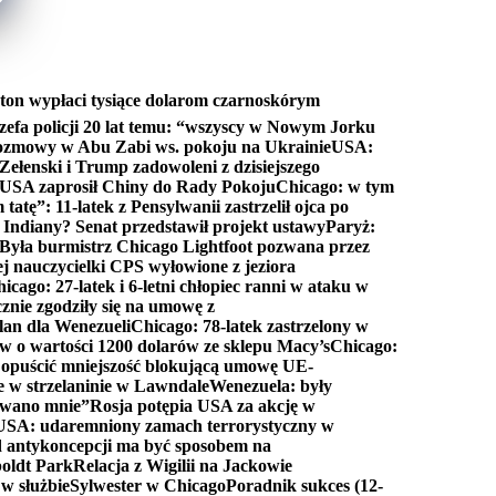
ton wypłaci tysiące dolarom czarnoskórym
efa policji 20 lat temu: “wszyscy w Nowym Jorku
rozmowy w Abu Zabi ws. pokoju na Ukrainie
USA:
Zełenski i Trump zadowoleni z dzisiejszego
 USA zaprosił Chiny do Rady Pokoju
Chicago: w tym
tatę”: 11-latek z Pensylwanii zastrzelił ojca po
Indiany? Senat przedstawił projekt ustawy
Paryż:
Była burmistrz Chicago Lightfoot pozwana przez
ej nauczycielki CPS wyłowione z jeziora
icago: 27-latek i 6-letni chłopiec ranni w ataku w
cznie zgodziły się na umowę z
lan dla Wenezueli
Chicago: 78-latek zastrzelony w
w o wartości 1200 dolarów ze sklepu Macy’s
Chicago:
opuścić mniejszość blokującą umowę UE-
e w strzelaninie w Lawndale
Wenezuela: były
rwano mnie”
Rosja potępia USA za akcję w
USA: udaremniony zamach terrorystyczny w
d antykoncepcji ma być sposobem na
boldt Park
Relacja z Wigilii na Jackowie
 w służbie
Sylwester w Chicago
Poradnik sukces (12-