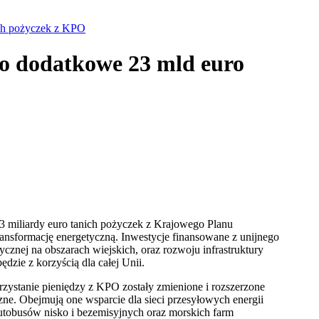
ich pożyczek z KPO
 o dodatkowe 23 mld euro
 miliardy euro tanich pożyczek z Krajowego Planu
nsformację energetyczną. Inwestycje finansowane z unijnego
cznej na obszarach wiejskich, oraz rozwoju infrastruktury
dzie z korzyścią dla całej Unii.
rzystanie pieniędzy z KPO zostały zmienione i rozszerzone
e. Obejmują one wsparcie dla sieci przesyłowych energii
autobusów nisko i bezemisyjnych oraz morskich farm