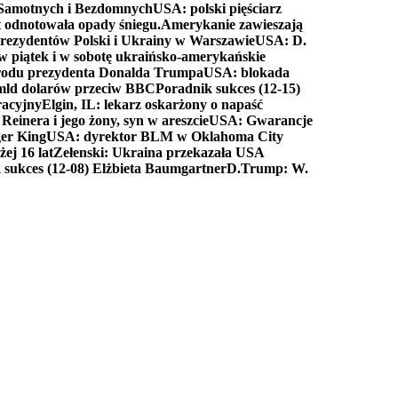
a Samotnych i Bezdomnych
USA: polski pięściarz
t odnotowała opady śniegu.
Amerykanie zawieszają
prezydentów Polski i Ukrainy w Warszawie
USA: D.
w piątek i w sobotę ukraińsko-amerykańskie
arodu prezydenta Donalda Trumpa
USA: blokada
 mld dolarów przeciw BBC
Poradnik sukces (12-15)
racyjny
Elgin, IL: lekarz oskarżony o napaść
inera i jego żony, syn w areszcie
USA: Gwarancje
er King
USA: dyrektor BLM w Oklahoma City
ej 16 lat
Zełenski: Ukraina przekazała USA
 sukces (12-08) Elżbieta Baumgartner
D.Trump: W.