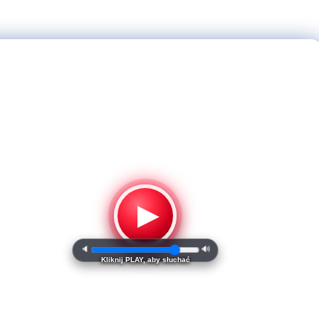
▶
🔈
🔊
Kliknij PLAY, aby słuchać