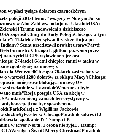
ton wypłaci tysiące dolarom czarnoskórym
efa policji 20 lat temu: “wszyscy w Nowym Jorku
rozmowy w Abu Zabi ws. pokoju na Ukrainie
USA:
Zełenski i Trump zadowoleni z dzisiejszego
 USA zaprosił Chiny do Rady Pokoju
Chicago: w tym
tatę”: 11-latek z Pensylwanii zastrzelił ojca po
Indiany? Senat przedstawił projekt ustawy
Paryż:
Była burmistrz Chicago Lightfoot pozwana przez
ej nauczycielki CPS wyłowione z jeziora
icago: 27-latek i 6-letni chłopiec ranni w ataku w
cznie zgodziły się na umowę z
lan dla Wenezueli
Chicago: 78-latek zastrzelony w
w o wartości 1200 dolarów ze sklepu Macy’s
Chicago:
opuścić mniejszość blokującą umowę UE-
e w strzelaninie w Lawndale
Wenezuela: były
rwano mnie”
Rosja potępia USA za akcję w
USA: udaremniony zamach terrorystyczny w
d antykoncepcji ma być sposobem na
boldt Park
Relacja z Wigilii na Jackowie
 w służbie
Sylwester w Chicago
Poradnik sukces (12-
n
Floryda: spotkanie D. Trumpa i B.
anina w River North, 1 osoba nie żyje
D. Trump:
ki CTA
Wesołych Świąt! Merry Christmas!
Poradnik