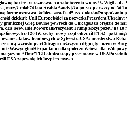
 główną barierą w rozmowach o zakończeniu wojny
26. Wigilia dl
ea, muzyk miał 74 lata.
Arabia Saudyjska po raz pierwszy od 30 la
ą formę oszustwa, kobieta straciła 45 tys. dolarów
Po spotkaniu 
enski dziękuje Unii Europejskiej za pożyczkę
Prezydent Ukrainy: 
y granicznej Greg Bovino powrócił do Chicago
Dziś orędzie do n
a, dziś losowanie Powerball
Prezydent Trump złożył pozew na 10
 spalinowych od 2035
Czechy: nowy rząd odrzucił ETS2 i pakt mig
planowanie ataków bombowych w Sylwestra
USA: morderstwo Roba Re
usze chcą wzrostu płac
Chicago: mężczyzna dźgnięty nożem w Burg
tanie Waszyngton
Hiszpania: media społecznościowe dla osób powyż
u magazynu “Time”
FED obniża stopy procentowe w USA
Poradnik
eśli USA zapewnią ich bezpieczeństwo