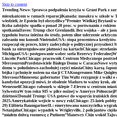
Skip to content
Trending News:
Sprawca podpalenia krzyża w Grant Park z zar
mieszkańcom w ramach reparacji
Kanada: masakra w szkole w Tu
wiedzieli, że Epstein był obrzydliwy”
Premier Wielkiej Brytanii w
liczba zabójstw spadła o ponad 20 proc. w porównaniu z rokiem 
spotkania
Davos: Trump chce Grenlandii. Bez wojska – ale z jas
tygodniu burza śnieżna do środy, potem silne uderzenie arktycz
zabraniu mu konsoli Nintendo
USA: stopa procentowa kredytów h
rozpoczął się proces, który zadecyduje o politycznej przyszłości
bank za nieuregulowane płatności na kartach
Chicago: strzelani
Michigan
USA: postępowanie wobec szefa Rezerwy Federalnej
W 
Lincoln Park
Chicago: pracownik Centrum Medycznego postrzel
Mercosurem
Przedstawiciele Białego Domu w Caracas
Nowe wyty
domu w południowo-zachodniej części miasta
Chiny karzą Japoni
bójka i pchnięcie nożem na stacji CTA
Kongresmen Mike Quigley b
Mercosur
Minnesota: gubernator Tim Waltz rezygnuje z walki o 
kandydat opozycji mówi, że obalenie Maduro to ważny krok, ale
Wenezueli
Chicago: rabunek w sklepie 7-Eleven w centrum miast
Sylwestra
W tym roku MŚ w piłce nożnej w Ameryce Północnej
P
dzietność
Donald Trump: USA gotowe do wsparcia irańskich de
2025.
Amerykańskie wejście w nowy rok
Chicago: 25-latek pobit
29) Elżbieta Baumgartner
IL: emerytowana nauczycielka wygrała 
Netanjahu
Chicago: wypadek w Wrigleyville, 2 policjantów cięż
“miałem dobrą rozmowę z Putinem”
Manewry Chin wokół Tajw