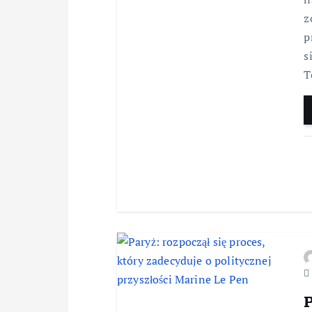
z
p
s
T
P