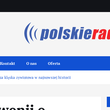
Kontakt
O nas
Oferta
za klęska żywiołowa w najnowszej historii
wenii o