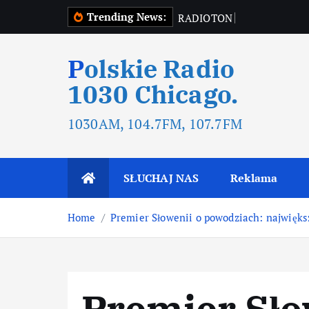
Trending News:
R
A
D
I
O
T
O
N
R
A
D
I
O
T
Polskie Radio
1030 Chicago.
1030AM, 104.7FM, 107.7FM
SŁUCHAJ NAS
Reklama
Home
Premier Słowenii o powodziach: najwięks
Premier Sło