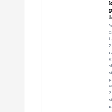
p
W
z
L
Z
r
u
s
s
p
w
Z
s
m