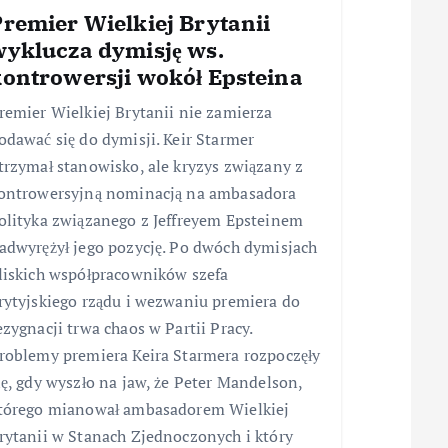
remier Wielkiej Brytanii
wyklucza dymisję ws.
kontrowersji wokół Epsteina
remier Wielkiej Brytanii nie zamierza
odawać się do dymisji. Keir Starmer
trzymał stanowisko, ale kryzys związany z
ontrowersyjną nominacją na ambasadora
olityka związanego z Jeffreyem Epsteinem
adwyrężył jego pozycję. Po dwóch dymisjach
liskich współpracowników szefa
rytyjskiego rządu i wezwaniu premiera do
ezygnacji trwa chaos w Partii Pracy.
roblemy premiera Keira Starmera rozpoczęły
ię, gdy wyszło na jaw, że Peter Mandelson,
tórego mianował ambasadorem Wielkiej
rytanii w Stanach Zjednoczonych i który