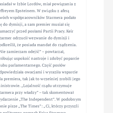
asiadał w Izbie Lordów, miał powiązania z
effreyem Epsteinem. W związku z aferą
wóch współpracowników Starmera podało
ię do dymisji, a sam premier musiał się
łumaczyć przed posłami Partii Pracy. Keir
tarmer odrzucił wezwanie do dymisji i
odkreślił, że posiada mandat do rządzenia.
Nie zamierzam odejść” – powtarzał,
róbując uspokoić nastroje i zdobyć poparcie
lubu parlamentarnego. Część posłów
dpowiedziała owacjami i wyraziła wsparcie
la premiera, tak jak to wcześniej zrobili jego
inistrowie. „Lojalność rządu utrzymuje
tarmera przy władzy” – tak skomentował
ydarzenie „The Independent”. W podobnym
onie pisze „The Times”: „Ci, którzy przyszli
a polityczny pogrzeb Keira Starmera