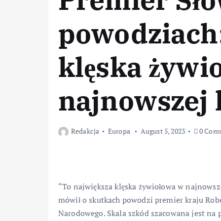
powodziach:
klęska żywi
najnowszej h
Redakcja
Europa
August 5, 2023
0 Com
“To największa klęska żywiołowa w najnowszej
mówił o skutkach powodzi premier kraju Rob
Narodowego. Skala szkód szacowana jest na p