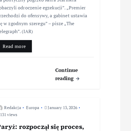
obaczyli odroczenie egzekucji”. „Premier
rzechodzi do ofensywy, a gabinet ustawia
ię w zgodnym szeregu” – pisze „The
elegraph”. (IAR)
Read more
Continue
reading
Redakcja
Europa
January 13, 2026
131 views
aryż: rozpoczął się proces,