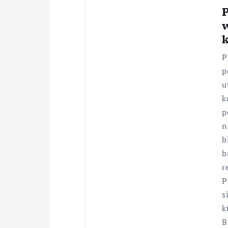
P
P
p
u
k
p
n
b
b
r
P
s
k
B