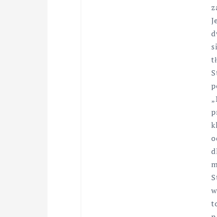
z
J
d
s
t
S
p
„
p
k
o
d
m
S
w
t
n