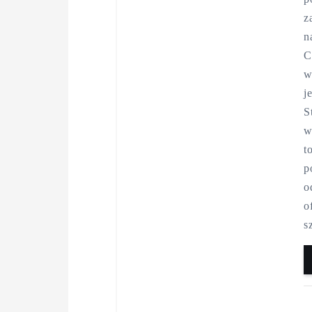
z
n
C
w
j
S
w
t
p
o
o
s