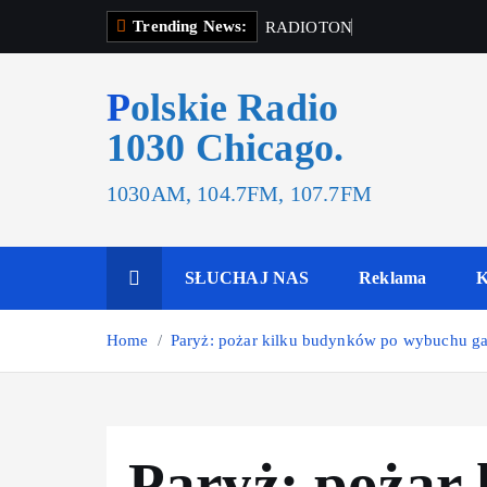
Trending News:
R
A
D
I
O
T
O
N
R
A
D
I
O
T
O
Polskie Radio
1030 Chicago.
1030AM, 104.7FM, 107.7FM
SŁUCHAJ NAS
Reklama
K
Home
Paryż: pożar kilku budynków po wybuchu gaz
Paryż: pożar