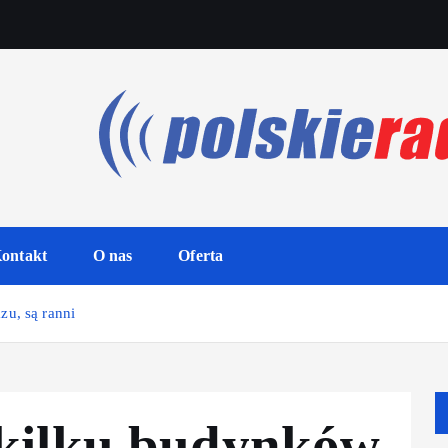
ontakt
O nas
Oferta
u, są ranni
 kilku budynków