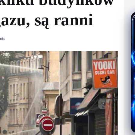
azu, są ranni
nts