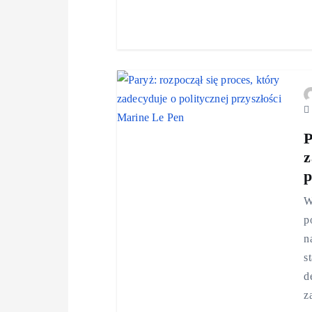
P
z
p
W
p
n
s
d
z