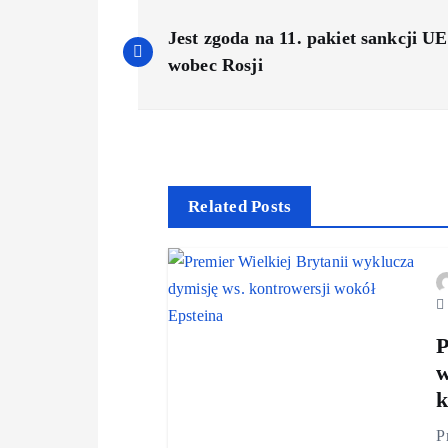
Jest zgoda na 11. pakiet sankcji UE
wobec Rosji
Related Posts
P
w
k
P