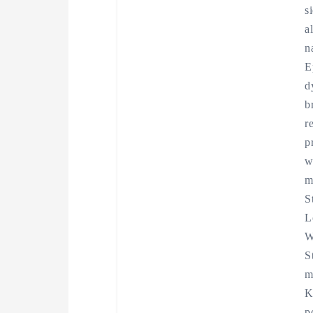
s
a
n
E
d
b
r
p
w
m
S
L
W
S
m
K
p