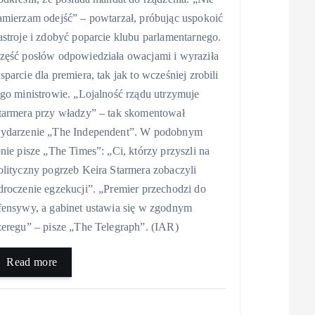
amierzam odejść” – powtarzał, próbując uspokoić
astroje i zdobyć poparcie klubu parlamentarnego.
zęść posłów odpowiedziała owacjami i wyraziła
sparcie dla premiera, tak jak to wcześniej zrobili
ego ministrowie. „Lojalność rządu utrzymuje
tarmera przy władzy” – tak skomentował
ydarzenie „The Independent”. W podobnym
onie pisze „The Times”: „Ci, którzy przyszli na
olityczny pogrzeb Keira Starmera zobaczyli
droczenie egzekucji”. „Premier przechodzi do
fensywy, a gabinet ustawia się w zgodnym
zeregu” – pisze „The Telegraph”. (IAR)
Read more