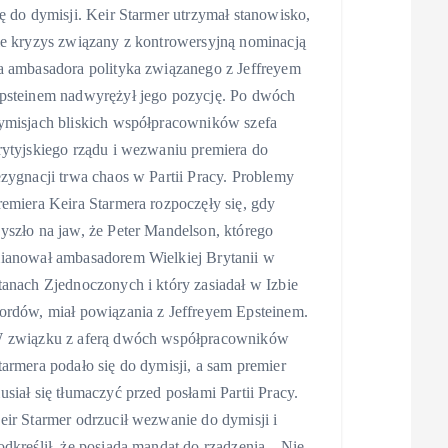
ię do dymisji. Keir Starmer utrzymał stanowisko,
le kryzys związany z kontrowersyjną nominacją
a ambasadora polityka związanego z Jeffreyem
psteinem nadwyrężył jego pozycję. Po dwóch
ymisjach bliskich współpracowników szefa
rytyjskiego rządu i wezwaniu premiera do
ezygnacji trwa chaos w Partii Pracy. Problemy
remiera Keira Starmera rozpoczęły się, gdy
yszło na jaw, że Peter Mandelson, którego
ianował ambasadorem Wielkiej Brytanii w
tanach Zjednoczonych i który zasiadał w Izbie
ordów, miał powiązania z Jeffreyem Epsteinem.
 związku z aferą dwóch współpracowników
tarmera podało się do dymisji, a sam premier
usiał się tłumaczyć przed posłami Partii Pracy.
eir Starmer odrzucił wezwanie do dymisji i
odkreślił, że posiada mandat do rządzenia. „Nie