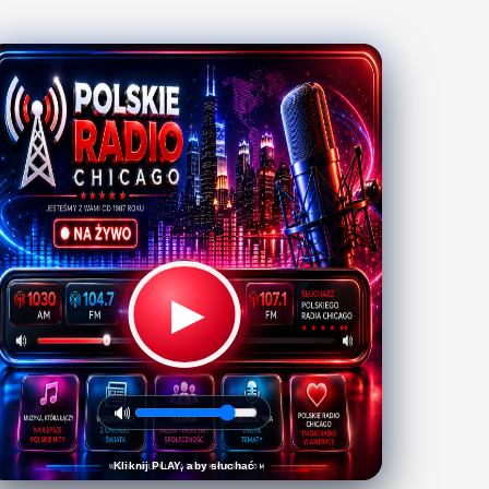
▶
🔊
Kliknij PLAY, aby słuchać