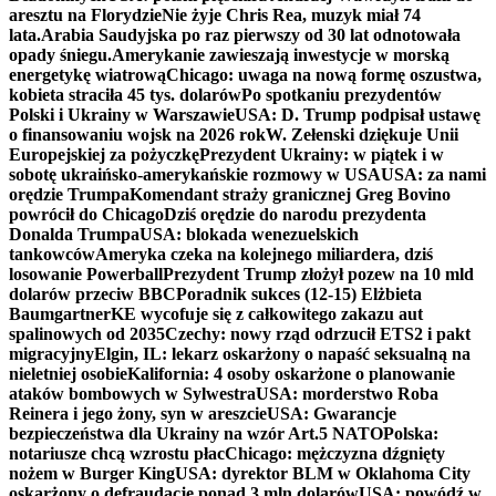
aresztu na Florydzie
Nie żyje Chris Rea, muzyk miał 74
lata.
Arabia Saudyjska po raz pierwszy od 30 lat odnotowała
opady śniegu.
Amerykanie zawieszają inwestycje w morską
energetykę wiatrową
Chicago: uwaga na nową formę oszustwa,
kobieta straciła 45 tys. dolarów
Po spotkaniu prezydentów
Polski i Ukrainy w Warszawie
USA: D. Trump podpisał ustawę
o finansowaniu wojsk na 2026 rok
W. Zełenski dziękuje Unii
Europejskiej za pożyczkę
Prezydent Ukrainy: w piątek i w
sobotę ukraińsko-amerykańskie rozmowy w USA
USA: za nami
orędzie Trumpa
Komendant straży granicznej Greg Bovino
powrócił do Chicago
Dziś orędzie do narodu prezydenta
Donalda Trumpa
USA: blokada wenezuelskich
tankowców
Ameryka czeka na kolejnego miliardera, dziś
losowanie Powerball
Prezydent Trump złożył pozew na 10 mld
dolarów przeciw BBC
Poradnik sukces (12-15) Elżbieta
Baumgartner
KE wycofuje się z całkowitego zakazu aut
spalinowych od 2035
Czechy: nowy rząd odrzucił ETS2 i pakt
migracyjny
Elgin, IL: lekarz oskarżony o napaść seksualną na
nieletniej osobie
Kalifornia: 4 osoby oskarżone o planowanie
ataków bombowych w Sylwestra
USA: morderstwo Roba
Reinera i jego żony, syn w areszcie
USA: Gwarancje
bezpieczeństwa dla Ukrainy na wzór Art.5 NATO
Polska:
notariusze chcą wzrostu płac
Chicago: mężczyzna dźgnięty
nożem w Burger King
USA: dyrektor BLM w Oklahoma City
oskarżony o defraudację ponad 3 mln dolarów
USA: powódź w