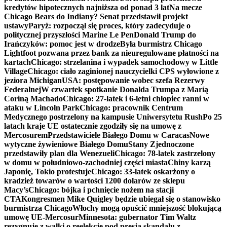
kredytów hipotecznych najniższa od ponad 3 lat
Na mecze
Chicago Bears do Indiany? Senat przedstawił projekt
ustawy
Paryż: rozpoczął się proces, który zadecyduje o
politycznej przyszłości Marine Le Pen
Donald Trump do
Irańczyków: pomoc jest w drodze
Była burmistrz Chicago
Lightfoot pozwana przez bank za nieuregulowane płatności na
kartach
Chicago: strzelanina i wypadek samochodowy w Little
Village
Chicago: ciało zaginionej nauczycielki CPS wyłowione z
jeziora Michigan
USA: postępowanie wobec szefa Rezerwy
Federalnej
W czwartek spotkanie Donalda Trumpa z Maríą
Coriną Machado
Chicago: 27-latek i 6-letni chłopiec ranni w
ataku w Lincoln Park
Chicago: pracownik Centrum
Medycznego postrzelony na kampusie Uniwersytetu Rush
Po 25
latach kraje UE ostatecznie zgodziły się na umowę z
Mercosurem
Przedstawiciele Białego Domu w Caracas
Nowe
wytyczne żywieniowe Białego Domu
Stany Zjednoczone
przedstawiły plan dla Wenezueli
Chicago: 78-latek zastrzelony
w domu w południowo-zachodniej części miasta
Chiny karzą
Japonię, Tokio protestuje
Chicago: 33-latek oskarżony o
kradzież towarów o wartości 1200 dolarów ze sklepu
Macy’s
Chicago: bójka i pchnięcie nożem na stacji
CTA
Kongresmen Mike Quigley będzie ubiegał się o stanowisko
burmistrza Chicago
Włochy mogą opuścić mniejszość blokującą
umowę UE-Mercosur
Minnesota: gubernator Tim Waltz
rezygnuje z walki o reelekcję pod presją skandalu z