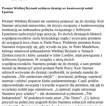
Premier Wielkiej Brytanii wyklucza dymisję ws. kontrowersji wokół
Epsteina
Premier Wielkiej Brytanii nie zamierza podawać się do dymisji. Keir
Starmer utrzymał stanowisko, ale kryzys związany z kontrowersyjną
nominacją na ambasadora polityka związanego z Jeffreyem
Epsteinem nadwyrężył jego pozycję. Po dwóch dymisjach bliskich
współpracowników szefa brytyjskiego rządu i wezwaniu premiera
do rezygnacji trwa chaos w Partii Pracy. Problemy premiera Keira
Starmera rozpoczęły się, gdy wyszło na jaw, że Peter Mandelson,
którego mianował ambasadorem Wielkiej Brytanii w Stanach
Zjednoczonych i który zasiadał w Izbie Lordów, miał powiązania z
Jeffreyem Epsteinem. W związku z aferą dwóch
współpracowników Starmera podało się do dymisji, a sam premier
musiał się tłumaczyć przed posłami Partii Pracy. Keir Starmer
odrzucił wezwanie do dymisji i podkreślił, że posiada mandat do
rządzenia. „Nie zamierzam odejść” – powtarzał, próbując uspokoić
nastroje i zdobyć poparcie klubu parlamentarnego. Część posłów
odpowiedziała owacjami i wyraziła wsparcie dla premiera, tak jak to
wcześniej zrobili jego ministrowie. „Lojalność rządu utrzymuje
Starmera przy władzy” – tak skomentował wydarzenie „The
Independent”. W podobnym tonie pisze „The Times”: „Ci, którzy
przyszli na polityczny pogrzeb Keira Starmera zobaczyli odroczenie