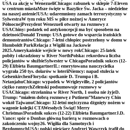
USA za akcję w Wenezueli
Chicago: rabunek w sklepie 7-Eleven
w centrum miasta
Msze święte w Bazylice Św. Jacka – niedzielne
na naszej antenie!
USA: udaremniony zamach terrorystyczny w
Sylwestra
W tym roku MŚ w piłce nożnej w Ameryce
Północnej
Prezydent Wenezueli otwarty na rozmowy z
USA
Chiny: podatek od antykoncepcji ma być sposobem na
dzietność
Donald Trump: USA gotowe do wsparcia irańskich
demonstrantów
Chicago: 7-letni chłopiec postrzelony w domu w
Humboldt Park
Relacja z Wigilii na Jackowie
2025.
Amerykańskie wejście w nowy rok
Chicago: 25-latek
pobity i okradziony w River North
Polska: rekordowa liczba
policjantów w służbie
Sylwester w Chicago
Poradnik sukces (12-
29) Elżbieta Baumgartner
IL: emerytowana nauczycielka
wygrała 250 tys. dolarów w loterii
Niemcy: napad stulecia w
Gelsenkirchen
Floryda: spotkanie D. Trumpa i B.
Netanjahu
Chicago: wypadek w Wrigleyville, 2 policjantów
ciężko rannych
Zełenski podsumowuje rozmowy w
USA
Chicago: strzelanina w River North, 1 osoba nie żyje
D.
Trump: “miałem dobrą rozmowę z Putinem”
Manewry Chin
wokół Tajwanu
Chicago: 32-letni mężczyzna dźgnięty nożem w
wagonie kolejki CTA
Wesołych Świąt! Merry
Christmas!
Poradnik sukces (12-22) Elżbieta Baumgartner
J.D.
Vance: spór o Donbas główną barierą w rozmowach o
zakończeniu wojny
26. Wigilia dla Samotnych i
Bezdomnych
USA: polski pięściarz Andrzej Wawrzyk trafił do