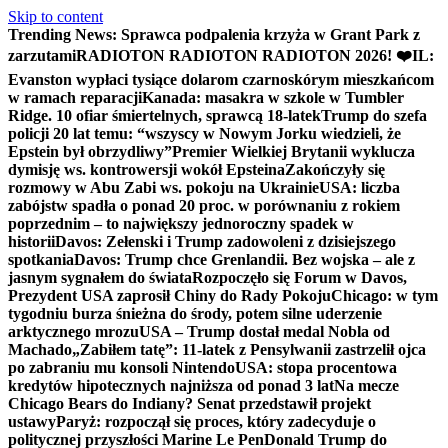
Skip to content
Trending News:
Sprawca podpalenia krzyża w Grant Park z
zarzutami
RADIOTON RADIOTON RADIOTON 2026! ❤️
IL:
Evanston wypłaci tysiące dolarom czarnoskórym mieszkańcom
w ramach reparacji
Kanada: masakra w szkole w Tumbler
Ridge. 10 ofiar śmiertelnych, sprawcą 18-latek
Trump do szefa
policji 20 lat temu: “wszyscy w Nowym Jorku wiedzieli, że
Epstein był obrzydliwy”
Premier Wielkiej Brytanii wyklucza
dymisję ws. kontrowersji wokół Epsteina
Zakończyły się
rozmowy w Abu Zabi ws. pokoju na Ukrainie
USA: liczba
zabójstw spadła o ponad 20 proc. w porównaniu z rokiem
poprzednim – to największy jednoroczny spadek w
historii
Davos: Zełenski i Trump zadowoleni z dzisiejszego
spotkania
Davos: Trump chce Grenlandii. Bez wojska – ale z
jasnym sygnałem do świata
Rozpoczęło się Forum w Davos,
Prezydent USA zaprosił Chiny do Rady Pokoju
Chicago: w tym
tygodniu burza śnieżna do środy, potem silne uderzenie
arktycznego mrozu
USA – Trump dostał medal Nobla od
Machado
„Zabiłem tatę”: 11-latek z Pensylwanii zastrzelił ojca
po zabraniu mu konsoli Nintendo
USA: stopa procentowa
kredytów hipotecznych najniższa od ponad 3 lat
Na mecze
Chicago Bears do Indiany? Senat przedstawił projekt
ustawy
Paryż: rozpoczął się proces, który zadecyduje o
politycznej przyszłości Marine Le Pen
Donald Trump do