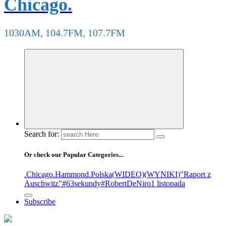
Chicago.
1030AM, 104.7FM, 107.7FM
Search for:
Or check our Popular Categories...
.Chicago
.Hammond
.Polska
(WIDEO)
(WYNIKI)
"Raport z
Auschwitz"
#63sekundy
#RobertDeNiro
1 listopada
Subscribe