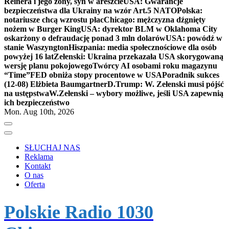
Reinera i jego żony, syn w areszcie
USA: Gwarancje
bezpieczeństwa dla Ukrainy na wzór Art.5 NATO
Polska:
notariusze chcą wzrostu płac
Chicago: mężczyzna dźgnięty
nożem w Burger King
USA: dyrektor BLM w Oklahoma City
oskarżony o defraudację ponad 3 mln dolarów
USA: powódź w
stanie Waszyngton
Hiszpania: media społecznościowe dla osób
powyżej 16 lat
Zełenski: Ukraina przekazała USA skorygowaną
wersję planu pokojowego
Twórcy AI osobami roku magazynu
“Time”
FED obniża stopy procentowe w USA
Poradnik sukces
(12-08) Elżbieta Baumgartner
D.Trump: W. Zełenski musi pójść
na ustępstwa
W.Zełenski – wybory możliwe, jeśli USA zapewnią
ich bezpieczeństwo
Mon. Aug 10th, 2026
SŁUCHAJ NAS
Reklama
Kontakt
O nas
Oferta
Polskie Radio 1030