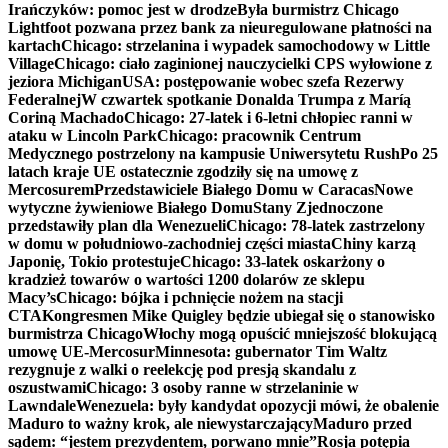
Irańczyków: pomoc jest w drodze
Była burmistrz Chicago
Lightfoot pozwana przez bank za nieuregulowane płatności na
kartach
Chicago: strzelanina i wypadek samochodowy w Little
Village
Chicago: ciało zaginionej nauczycielki CPS wyłowione z
jeziora Michigan
USA: postępowanie wobec szefa Rezerwy
Federalnej
W czwartek spotkanie Donalda Trumpa z Maríą
Coriną Machado
Chicago: 27-latek i 6-letni chłopiec ranni w
ataku w Lincoln Park
Chicago: pracownik Centrum
Medycznego postrzelony na kampusie Uniwersytetu Rush
Po 25
latach kraje UE ostatecznie zgodziły się na umowę z
Mercosurem
Przedstawiciele Białego Domu w Caracas
Nowe
wytyczne żywieniowe Białego Domu
Stany Zjednoczone
przedstawiły plan dla Wenezueli
Chicago: 78-latek zastrzelony
w domu w południowo-zachodniej części miasta
Chiny karzą
Japonię, Tokio protestuje
Chicago: 33-latek oskarżony o
kradzież towarów o wartości 1200 dolarów ze sklepu
Macy’s
Chicago: bójka i pchnięcie nożem na stacji
CTA
Kongresmen Mike Quigley będzie ubiegał się o stanowisko
burmistrza Chicago
Włochy mogą opuścić mniejszość blokującą
umowę UE-Mercosur
Minnesota: gubernator Tim Waltz
rezygnuje z walki o reelekcję pod presją skandalu z
oszustwami
Chicago: 3 osoby ranne w strzelaninie w
Lawndale
Wenezuela: były kandydat opozycji mówi, że obalenie
Maduro to ważny krok, ale niewystarczający
Maduro przed
sądem: “jestem prezydentem, porwano mnie”
Rosja potępia