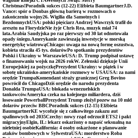
wagonie kolejki CTA
Wesołych Świąt! Merry
Christmas!
Poradnik sukces (12-22) Elżbieta Baumgartner
J.D.
Vance: spór o Donbas główną barierą w rozmowach o
zakończeniu wojny
26. Wigilia dla Samotnych i
Bezdomnych
USA: polski pięściarz Andrzej Wawrzyk trafił do
aresztu na Florydzie
Nie żyje Chris Rea, muzyk miał 74
lata.
Arabia Saudyjska po raz pierwszy od 30 lat odnotowała
opady śniegu.
Amerykanie zawieszają inwestycje w morską
energetykę wiatrową
Chicago: uwaga na nową formę oszustwa,
kobieta straciła 45 tys. dolarów
Po spotkaniu prezydentów
Polski i Ukrainy w Warszawie
USA: D. Trump podpisał ustawę
o finansowaniu wojsk na 2026 rok
W. Zełenski dziękuje Unii
Europejskiej za pożyczkę
Prezydent Ukrainy: w piątek i w
sobotę ukraińsko-amerykańskie rozmowy w USA
USA: za nami
orędzie Trumpa
Komendant straży granicznej Greg Bovino
powrócił do Chicago
Dziś orędzie do narodu prezydenta
Donalda Trumpa
USA: blokada wenezuelskich
tankowców
Ameryka czeka na kolejnego miliardera, dziś
losowanie Powerball
Prezydent Trump złożył pozew na 10 mld
dolarów przeciw BBC
Poradnik sukces (12-15) Elżbieta
Baumgartner
KE wycofuje się z całkowitego zakazu aut
spalinowych od 2035
Czechy: nowy rząd odrzucił ETS2 i pakt
migracyjny
Elgin, IL: lekarz oskarżony o napaść seksualną na
nieletniej osobie
Kalifornia: 4 osoby oskarżone o planowanie
ataków bombowych w Sylwestra
USA: morderstwo Roba