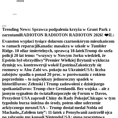
```html
▶
Kliknij PLAY, aby słuchać
🔈
🔊
```
Trending News:
Sprawca podpalenia krzyża w Grant Park z
zarzutami
RADIOTON RADIOTON RADIOTON 2026! ❤️
IL:
Evanston wypłaci tysiące dolarom czarnoskórym mieszkańcom
w ramach reparacji
Kanada: masakra w szkole w Tumbler
Ridge. 10 ofiar śmiertelnych, sprawcą 18-latek
Trump do szefa
policji 20 lat temu: “wszyscy w Nowym Jorku wiedzieli, że
Epstein był obrzydliwy”
Premier Wielkiej Brytanii wyklucza
dymisję ws. kontrowersji wokół Epsteina
Zakończyły się
rozmowy w Abu Zabi ws. pokoju na Ukrainie
USA: liczba
zabójstw spadła o ponad 20 proc. w porównaniu z rokiem
poprzednim – to największy jednoroczny spadek w
historii
Davos: Zełenski i Trump zadowoleni z dzisiejszego
spotkania
Davos: Trump chce Grenlandii. Bez wojska – ale z
jasnym sygnałem do świata
Rozpoczęło się Forum w Davos,
Prezydent USA zaprosił Chiny do Rady Pokoju
Chicago: w tym
tygodniu burza śnieżna do środy, potem silne uderzenie
arktycznego mrozu
USA – Trump dostał medal Nobla od
Machado
„Zabiłem tatę”: 11-latek z Pensylwanii zastrzelił ojca
po zabraniu mu konsoli Nintendo
USA: stopa procentowa