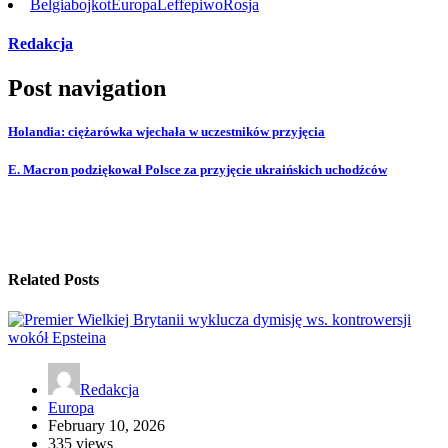
Belgia
bojkot
Europa
Leffe
piwo
Rosja
Redakcja
Post navigation
Holandia: ciężarówka wjechała w uczestników przyjęcia
E. Macron podziękował Polsce za przyjęcie ukraińskich uchodźców
Related Posts
Redakcja
Europa
February 10, 2026
335 views