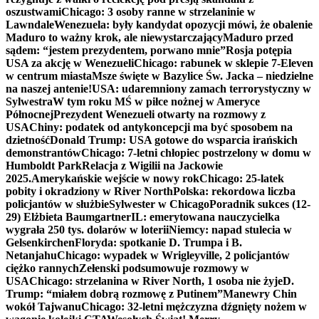
oszustwami
Chicago: 3 osoby ranne w strzelaninie w
Lawndale
Wenezuela: były kandydat opozycji mówi, że obalenie
Maduro to ważny krok, ale niewystarczający
Maduro przed
sądem: “jestem prezydentem, porwano mnie”
Rosja potępia
USA za akcję w Wenezueli
Chicago: rabunek w sklepie 7-Eleven
w centrum miasta
Msze święte w Bazylice Św. Jacka – niedzielne
na naszej antenie!
USA: udaremniony zamach terrorystyczny w
Sylwestra
W tym roku MŚ w piłce nożnej w Ameryce
Północnej
Prezydent Wenezueli otwarty na rozmowy z
USA
Chiny: podatek od antykoncepcji ma być sposobem na
dzietność
Donald Trump: USA gotowe do wsparcia irańskich
demonstrantów
Chicago: 7-letni chłopiec postrzelony w domu w
Humboldt Park
Relacja z Wigilii na Jackowie
2025.
Amerykańskie wejście w nowy rok
Chicago: 25-latek
pobity i okradziony w River North
Polska: rekordowa liczba
policjantów w służbie
Sylwester w Chicago
Poradnik sukces (12-
29) Elżbieta Baumgartner
IL: emerytowana nauczycielka
wygrała 250 tys. dolarów w loterii
Niemcy: napad stulecia w
Gelsenkirchen
Floryda: spotkanie D. Trumpa i B.
Netanjahu
Chicago: wypadek w Wrigleyville, 2 policjantów
ciężko rannych
Zełenski podsumowuje rozmowy w
USA
Chicago: strzelanina w River North, 1 osoba nie żyje
D.
Trump: “miałem dobrą rozmowę z Putinem”
Manewry Chin
wokół Tajwanu
Chicago: 32-letni mężczyzna dźgnięty nożem w