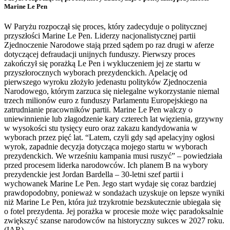
Marine Le Pen
W Paryżu rozpoczął się proces, który zadecyduje o politycznej
przyszłości Marine Le Pen. Liderzy nacjonalistycznej partii
Zjednoczenie Narodowe stają przed sądem po raz drugi w aferze
dotyczącej defraudacji unijnych funduszy. Pierwszy proces
zakończył się porażką Le Pen i wykluczeniem jej ze startu w
przyszłorocznych wyborach prezydenckich. Apelację od
pierwszego wyroku złożyło jedenastu polityków Zjednoczenia
Narodowego, którym zarzuca się nielegalne wykorzystanie niemal
trzech milionów euro z funduszy Parlamentu Europejskiego na
zatrudnianie pracowników partii. Marine Le Pen walczy o
uniewinnienie lub złagodzenie kary czterech lat więzienia, grzywny
w wysokości stu tysięcy euro oraz zakazu kandydowania w
wyborach przez pięć lat. “Latem, czyli gdy sąd apelacyjny ogłosi
wyrok, zapadnie decyzja dotycząca mojego startu w wyborach
prezydenckich. We wrześniu kampania musi ruszyć” – powiedziała
przed procesem liderka narodowców. Ich planem B na wybory
prezydenckie jest Jordan Bardella – 30-letni szef partii i
wychowanek Marine Le Pen. Jego start wydaje się coraz bardziej
prawdopodobny, ponieważ w sondażach uzyskuje on lepsze wyniki
niż Marine Le Pen, która już trzykrotnie bezskutecznie ubiegała się
o fotel prezydenta. Jej porażka w procesie może więc paradoksalnie
zwiększyć szanse narodowców na historyczny sukces w 2027 roku.
(IAR)