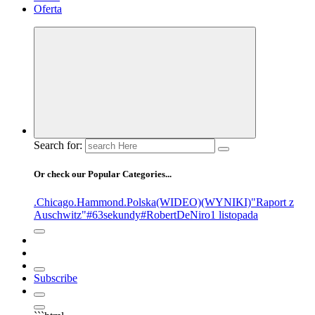
Oferta
Search for:
Or check our Popular Categories...
.Chicago
.Hammond
.Polska
(WIDEO)
(WYNIKI)
"Raport z
Auschwitz"
#63sekundy
#RobertDeNiro
1 listopada
Subscribe