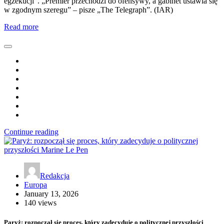
egzekucji”. „Premier przechodzi do ofensywy, a gabinet ustawia się
w zgodnym szeregu” – pisze „The Telegraph”. (IAR)
Read more
Continue reading
Redakcja
Europa
January 13, 2026
140 views
Paryż: rozpoczął się proces, który zadecyduje o politycznej przyszłości