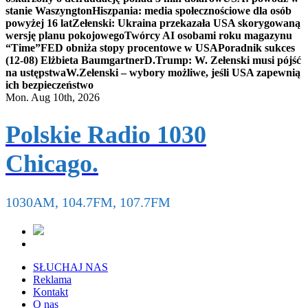
stanie Waszyngton
Hiszpania: media społecznościowe dla osób
powyżej 16 lat
Zełenski: Ukraina przekazała USA skorygowaną
wersję planu pokojowego
Twórcy AI osobami roku magazynu
“Time”
FED obniża stopy procentowe w USA
Poradnik sukces
(12-08) Elżbieta Baumgartner
D.Trump: W. Zełenski musi pójść
na ustępstwa
W.Zełenski – wybory możliwe, jeśli USA zapewnią
ich bezpieczeństwo
Mon. Aug 10th, 2026
Polskie Radio 1030
Chicago.
1030AM, 104.7FM, 107.7FM
SŁUCHAJ NAS
Reklama
Kontakt
O nas