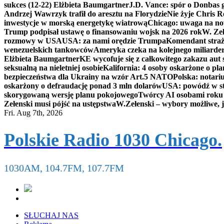
sukces (12-22) Elżbieta Baumgartner
J.D. Vance: spór o Donbas
Andrzej Wawrzyk trafił do aresztu na Florydzie
Nie żyje Chris R
inwestycje w morską energetykę wiatrową
Chicago: uwaga na now
Trump podpisał ustawę o finansowaniu wojsk na 2026 rok
W. Zeł
rozmowy w USA
USA: za nami orędzie Trumpa
Komendant straż
wenezuelskich tankowców
Ameryka czeka na kolejnego miliarder
Elżbieta Baumgartner
KE wycofuje się z całkowitego zakazu aut
seksualną na nieletniej osobie
Kalifornia: 4 osoby oskarżone o 
bezpieczeństwa dla Ukrainy na wzór Art.5 NATO
Polska: notari
oskarżony o defraudację ponad 3 mln dolarów
USA: powódź w s
skorygowaną wersję planu pokojowego
Twórcy AI osobami rok
Zełenski musi pójść na ustępstwa
W.Zełenski – wybory możliwe, j
Fri. Aug 7th, 2026
Polskie Radio 1030 Chicago.
1030AM, 104.7FM, 107.7FM
SŁUCHAJ NAS