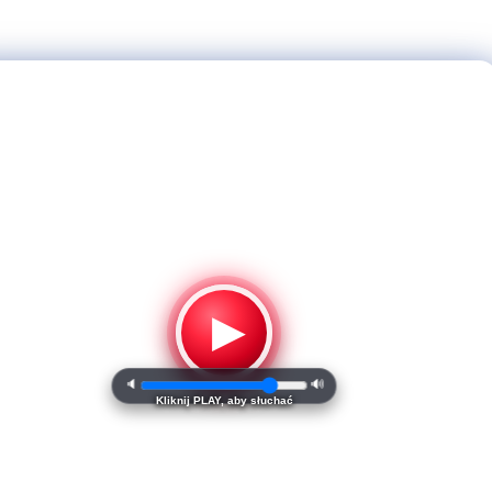
▶
🔈
🔊
Kliknij PLAY, aby słuchać