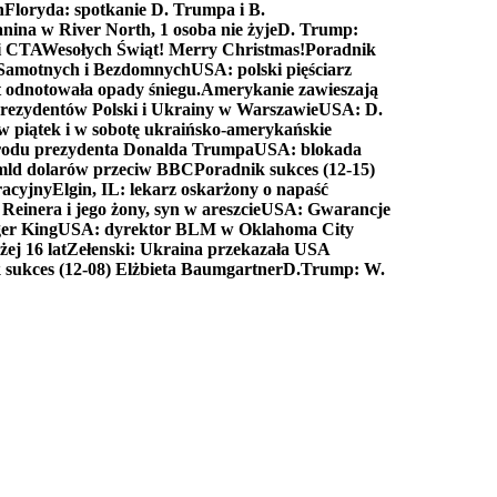
n
Floryda: spotkanie D. Trumpa i B.
anina w River North, 1 osoba nie żyje
D. Trump:
ki CTA
Wesołych Świąt! Merry Christmas!
Poradnik
a Samotnych i Bezdomnych
USA: polski pięściarz
t odnotowała opady śniegu.
Amerykanie zawieszają
prezydentów Polski i Ukrainy w Warszawie
USA: D.
w piątek i w sobotę ukraińsko-amerykańskie
arodu prezydenta Donalda Trumpa
USA: blokada
 mld dolarów przeciw BBC
Poradnik sukces (12-15)
racyjny
Elgin, IL: lekarz oskarżony o napaść
inera i jego żony, syn w areszcie
USA: Gwarancje
er King
USA: dyrektor BLM w Oklahoma City
ej 16 lat
Zełenski: Ukraina przekazała USA
 sukces (12-08) Elżbieta Baumgartner
D.Trump: W.