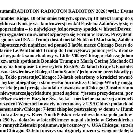
zutami
RADIOTON RADIOTON RADIOTON 2026! ❤️
IL: Evans
mbler Ridge. 10 ofiar śmiertelnych, sprawcą 18-latek
Trump do sz
yklucza dymisję ws. kontrowersji wokół Epsteina
Zakończyły się 
poprzednim – to największy jednoroczny spadek w historii
Davos: 
nym sygnałem do świata
Rozpoczęło się Forum w Davos, Prezydent
nego mrozu
USA – Trump dostał medal Nobla od Machado
„Zabiłem 
ipotecznych najniższa od ponad 3 lat
Na mecze Chicago Bears do 
 Marine Le Pen
Donald Trump do Irańczyków: pomoc jest w drodze
na i wypadek samochodowy w Little Village
Chicago: ciało zaginion
czwartek spotkanie Donalda Trumpa z Maríą Coriną Machado
Ch
ony na kampusie Uniwersytetu Rush
Po 25 latach kraje UE ostate
czne żywieniowe Białego Domu
Stany Zjednoczone przedstawiły p
ę, Tokio protestuje
Chicago: 33-latek oskarżony o kradzież towaró
ędzie ubiegał się o stanowisko burmistrza Chicago
Włochy mogą 
reelekcję pod presją skandalu z oszustwami
Chicago: 3 osoby rann
 niewystarczający
Maduro przed sądem: “jestem prezydentem, po
a
Msze święte w Bazylice Św. Jacka – niedzielne na naszej antenie!
rezydent Wenezueli otwarty na rozmowy z USA
Chiny: podatek o
monstrantów
Chicago: 7-letni chłopiec postrzelony w domu w Hum
y i okradziony w River North
Polska: rekordowa liczba policjantów
250 tys. dolarów w loterii
Niemcy: napad stulecia w Gelsenkirche
ko rannych
Zełenski podsumowuje rozmowy w USA
Chicago: strzel
anu
Chicago: 32-letni mężczyzna dźgnięty nożem w wagonie kolej