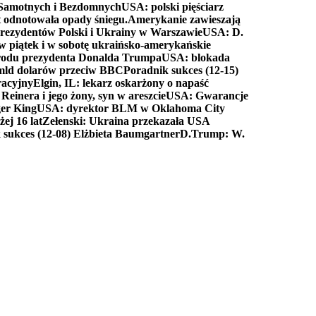
a Samotnych i Bezdomnych
USA: polski pięściarz
t odnotowała opady śniegu.
Amerykanie zawieszają
prezydentów Polski i Ukrainy w Warszawie
USA: D.
w piątek i w sobotę ukraińsko-amerykańskie
arodu prezydenta Donalda Trumpa
USA: blokada
 mld dolarów przeciw BBC
Poradnik sukces (12-15)
racyjny
Elgin, IL: lekarz oskarżony o napaść
inera i jego żony, syn w areszcie
USA: Gwarancje
er King
USA: dyrektor BLM w Oklahoma City
ej 16 lat
Zełenski: Ukraina przekazała USA
 sukces (12-08) Elżbieta Baumgartner
D.Trump: W.