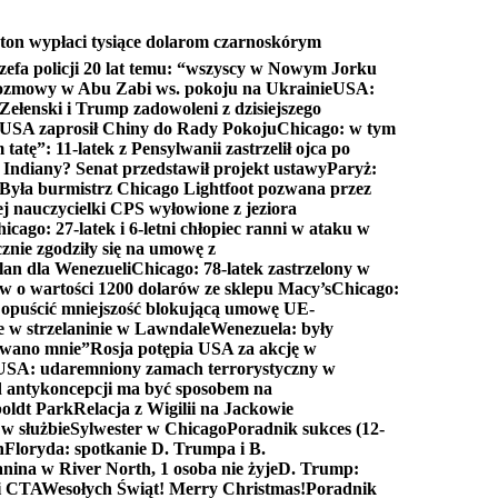
ton wypłaci tysiące dolarom czarnoskórym
efa policji 20 lat temu: “wszyscy w Nowym Jorku
rozmowy w Abu Zabi ws. pokoju na Ukrainie
USA:
Zełenski i Trump zadowoleni z dzisiejszego
 USA zaprosił Chiny do Rady Pokoju
Chicago: w tym
tatę”: 11-latek z Pensylwanii zastrzelił ojca po
Indiany? Senat przedstawił projekt ustawy
Paryż:
Była burmistrz Chicago Lightfoot pozwana przez
ej nauczycielki CPS wyłowione z jeziora
icago: 27-latek i 6-letni chłopiec ranni w ataku w
cznie zgodziły się na umowę z
lan dla Wenezueli
Chicago: 78-latek zastrzelony w
w o wartości 1200 dolarów ze sklepu Macy’s
Chicago:
opuścić mniejszość blokującą umowę UE-
e w strzelaninie w Lawndale
Wenezuela: były
rwano mnie”
Rosja potępia USA za akcję w
USA: udaremniony zamach terrorystyczny w
d antykoncepcji ma być sposobem na
boldt Park
Relacja z Wigilii na Jackowie
 w służbie
Sylwester w Chicago
Poradnik sukces (12-
n
Floryda: spotkanie D. Trumpa i B.
anina w River North, 1 osoba nie żyje
D. Trump:
ki CTA
Wesołych Świąt! Merry Christmas!
Poradnik