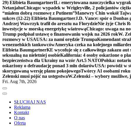
29) Elżbieta Baumgartner
IL: emerytowana nauczycielka wygrała 
Netanjahu
Chicago: wypadek w Wrigleyville, 2 policjantów cięż
“miałem dobrą rozmowę z Putinem”
Manewry Chin wokół Tajw
sukces (12-22) Elżbieta Baumgartner
J.D. Vance: spór o Donbas
Andrzej Wawrzyk trafił do aresztu na Florydzie
Nie żyje Chris R
inwestycje w morską energetykę wiatrową
Chicago: uwaga na now
Trump podpisał ustawę o finansowaniu wojsk na 2026 rok
W. Zeł
rozmowy w USA
USA: za nami orędzie Trumpa
Komendant straż
wenezuelskich tankowców
Ameryka czeka na kolejnego miliarder
Elżbieta Baumgartner
KE wycofuje się z całkowitego zakazu aut
seksualną na nieletniej osobie
Kalifornia: 4 osoby oskarżone o 
bezpieczeństwa dla Ukrainy na wzór Art.5 NATO
Polska: notari
oskarżony o defraudację ponad 3 mln dolarów
USA: powódź w s
skorygowaną wersję planu pokojowego
Twórcy AI osobami rok
Zełenski musi pójść na ustępstwa
W.Zełenski – wybory możliwe, j
Fri. Aug 7th, 2026
SŁUCHAJ NAS
Reklama
Kontakt
O nas
Oferta