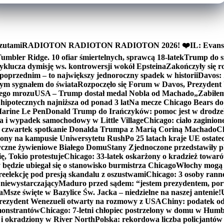
zutami
RADIOTON RADIOTON RADIOTON 2026! ❤️
IL: Evans
mbler Ridge. 10 ofiar śmiertelnych, sprawcą 18-latek
Trump do sz
yklucza dymisję ws. kontrowersji wokół Epsteina
Zakończyły się 
poprzednim – to największy jednoroczny spadek w historii
Davos: 
nym sygnałem do świata
Rozpoczęło się Forum w Davos, Prezydent
nego mrozu
USA – Trump dostał medal Nobla od Machado
„Zabiłem 
ipotecznych najniższa od ponad 3 lat
Na mecze Chicago Bears do 
 Marine Le Pen
Donald Trump do Irańczyków: pomoc jest w drodze
na i wypadek samochodowy w Little Village
Chicago: ciało zaginion
czwartek spotkanie Donalda Trumpa z Maríą Coriną Machado
Ch
ony na kampusie Uniwersytetu Rush
Po 25 latach kraje UE ostate
czne żywieniowe Białego Domu
Stany Zjednoczone przedstawiły p
ę, Tokio protestuje
Chicago: 33-latek oskarżony o kradzież towaró
ędzie ubiegał się o stanowisko burmistrza Chicago
Włochy mogą 
reelekcję pod presją skandalu z oszustwami
Chicago: 3 osoby rann
 niewystarczający
Maduro przed sądem: “jestem prezydentem, po
a
Msze święte w Bazylice Św. Jacka – niedzielne na naszej antenie!
rezydent Wenezueli otwarty na rozmowy z USA
Chiny: podatek o
monstrantów
Chicago: 7-letni chłopiec postrzelony w domu w Hum
y i okradziony w River North
Polska: rekordowa liczba policjantów