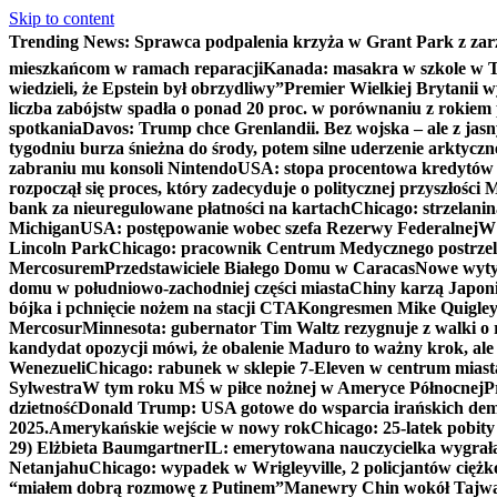
Skip to content
Trending News:
Sprawca podpalenia krzyża w Grant Park z zar
mieszkańcom w ramach reparacji
Kanada: masakra w szkole w Tu
wiedzieli, że Epstein był obrzydliwy”
Premier Wielkiej Brytanii w
liczba zabójstw spadła o ponad 20 proc. w porównaniu z rokiem 
spotkania
Davos: Trump chce Grenlandii. Bez wojska – ale z jas
tygodniu burza śnieżna do środy, potem silne uderzenie arktycz
zabraniu mu konsoli Nintendo
USA: stopa procentowa kredytów h
rozpoczął się proces, który zadecyduje o politycznej przyszłości
bank za nieuregulowane płatności na kartach
Chicago: strzelani
Michigan
USA: postępowanie wobec szefa Rezerwy Federalnej
W 
Lincoln Park
Chicago: pracownik Centrum Medycznego postrzel
Mercosurem
Przedstawiciele Białego Domu w Caracas
Nowe wyty
domu w południowo-zachodniej części miasta
Chiny karzą Japoni
bójka i pchnięcie nożem na stacji CTA
Kongresmen Mike Quigley b
Mercosur
Minnesota: gubernator Tim Waltz rezygnuje z walki o 
kandydat opozycji mówi, że obalenie Maduro to ważny krok, ale
Wenezueli
Chicago: rabunek w sklepie 7-Eleven w centrum miast
Sylwestra
W tym roku MŚ w piłce nożnej w Ameryce Północnej
P
dzietność
Donald Trump: USA gotowe do wsparcia irańskich de
2025.
Amerykańskie wejście w nowy rok
Chicago: 25-latek pobit
29) Elżbieta Baumgartner
IL: emerytowana nauczycielka wygrała 
Netanjahu
Chicago: wypadek w Wrigleyville, 2 policjantów cięż
“miałem dobrą rozmowę z Putinem”
Manewry Chin wokół Tajw