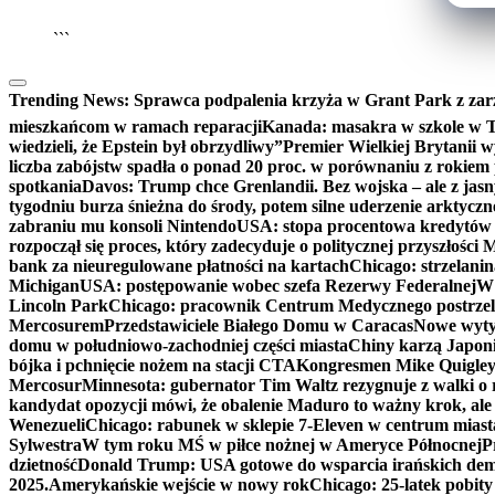
```
Trending News:
Sprawca podpalenia krzyża w Grant Park z zar
mieszkańcom w ramach reparacji
Kanada: masakra w szkole w Tu
wiedzieli, że Epstein był obrzydliwy”
Premier Wielkiej Brytanii w
liczba zabójstw spadła o ponad 20 proc. w porównaniu z rokiem 
spotkania
Davos: Trump chce Grenlandii. Bez wojska – ale z jas
tygodniu burza śnieżna do środy, potem silne uderzenie arktycz
zabraniu mu konsoli Nintendo
USA: stopa procentowa kredytów h
rozpoczął się proces, który zadecyduje o politycznej przyszłości
bank za nieuregulowane płatności na kartach
Chicago: strzelani
Michigan
USA: postępowanie wobec szefa Rezerwy Federalnej
W 
Lincoln Park
Chicago: pracownik Centrum Medycznego postrzel
Mercosurem
Przedstawiciele Białego Domu w Caracas
Nowe wyty
domu w południowo-zachodniej części miasta
Chiny karzą Japoni
bójka i pchnięcie nożem na stacji CTA
Kongresmen Mike Quigley b
Mercosur
Minnesota: gubernator Tim Waltz rezygnuje z walki o 
kandydat opozycji mówi, że obalenie Maduro to ważny krok, ale
Wenezueli
Chicago: rabunek w sklepie 7-Eleven w centrum miast
Sylwestra
W tym roku MŚ w piłce nożnej w Ameryce Północnej
P
dzietność
Donald Trump: USA gotowe do wsparcia irańskich de
2025.
Amerykańskie wejście w nowy rok
Chicago: 25-latek pobit