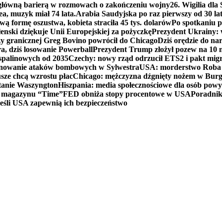
 główną barierą w rozmowach o zakończeniu wojny
26. Wigilia dl
ea, muzyk miał 74 lata.
Arabia Saudyjska po raz pierwszy od 30 la
ą formę oszustwa, kobieta straciła 45 tys. dolarów
Po spotkaniu 
enski dziękuje Unii Europejskiej za pożyczkę
Prezydent Ukrainy: 
y granicznej Greg Bovino powrócił do Chicago
Dziś orędzie do n
a, dziś losowanie Powerball
Prezydent Trump złożył pozew na 10
 spalinowych od 2035
Czechy: nowy rząd odrzucił ETS2 i pakt mig
planowanie ataków bombowych w Sylwestra
USA: morderstwo Roba Re
usze chcą wzrostu płac
Chicago: mężczyzna dźgnięty nożem w Burg
tanie Waszyngton
Hiszpania: media społecznościowe dla osób powyż
u magazynu “Time”
FED obniża stopy procentowe w USA
Poradnik
eśli USA zapewnią ich bezpieczeństwo