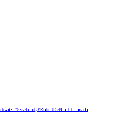
chwitz"
#63sekundy
#RobertDeNiro
1 listopada