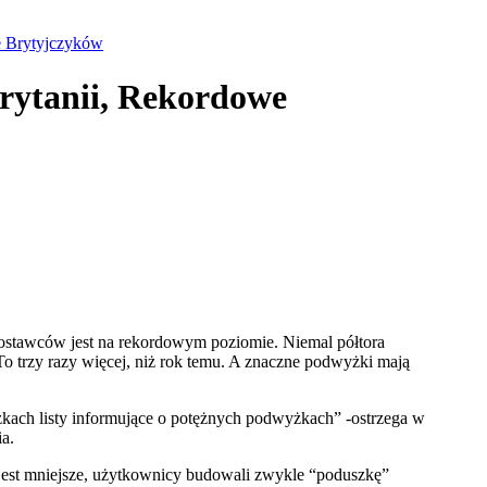
ie Brytyjczyków
Brytanii, Rekordowe
dostawców jest na rekordowym poziomie. Niemal półtora
To trzy razy więcej, niż rok temu. A znaczne podwyżki mają
zkach listy informujące o potężnych podwyżkach” -ostrzega w
ia.
 jest mniejsze, użytkownicy budowali zwykle “poduszkę”