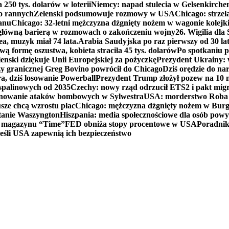
250 tys. dolarów w loterii
Niemcy: napad stulecia w Gelsenkirche
ko rannych
Zełenski podsumowuje rozmowy w USA
Chicago: strzel
anu
Chicago: 32-letni mężczyzna dźgnięty nożem w wagonie kolej
 główną barierą w rozmowach o zakończeniu wojny
26. Wigilia dl
ea, muzyk miał 74 lata.
Arabia Saudyjska po raz pierwszy od 30 la
ą formę oszustwa, kobieta straciła 45 tys. dolarów
Po spotkaniu 
enski dziękuje Unii Europejskiej za pożyczkę
Prezydent Ukrainy: 
y granicznej Greg Bovino powrócił do Chicago
Dziś orędzie do n
a, dziś losowanie Powerball
Prezydent Trump złożył pozew na 10
 spalinowych od 2035
Czechy: nowy rząd odrzucił ETS2 i pakt mig
planowanie ataków bombowych w Sylwestra
USA: morderstwo Roba Re
usze chcą wzrostu płac
Chicago: mężczyzna dźgnięty nożem w Burg
tanie Waszyngton
Hiszpania: media społecznościowe dla osób powyż
u magazynu “Time”
FED obniża stopy procentowe w USA
Poradnik
eśli USA zapewnią ich bezpieczeństwo