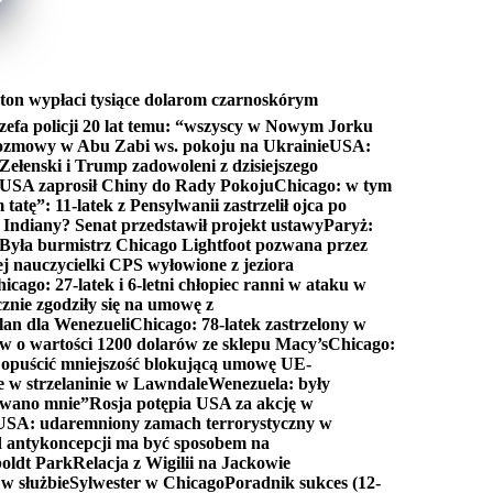
ton wypłaci tysiące dolarom czarnoskórym
efa policji 20 lat temu: “wszyscy w Nowym Jorku
rozmowy w Abu Zabi ws. pokoju na Ukrainie
USA:
Zełenski i Trump zadowoleni z dzisiejszego
 USA zaprosił Chiny do Rady Pokoju
Chicago: w tym
tatę”: 11-latek z Pensylwanii zastrzelił ojca po
Indiany? Senat przedstawił projekt ustawy
Paryż:
Była burmistrz Chicago Lightfoot pozwana przez
ej nauczycielki CPS wyłowione z jeziora
icago: 27-latek i 6-letni chłopiec ranni w ataku w
cznie zgodziły się na umowę z
lan dla Wenezueli
Chicago: 78-latek zastrzelony w
w o wartości 1200 dolarów ze sklepu Macy’s
Chicago:
opuścić mniejszość blokującą umowę UE-
e w strzelaninie w Lawndale
Wenezuela: były
rwano mnie”
Rosja potępia USA za akcję w
USA: udaremniony zamach terrorystyczny w
d antykoncepcji ma być sposobem na
boldt Park
Relacja z Wigilii na Jackowie
 w służbie
Sylwester w Chicago
Poradnik sukces (12-