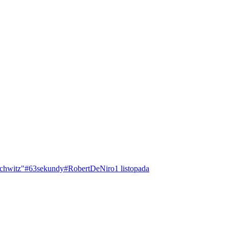
chwitz"
#63sekundy
#RobertDeNiro
1 listopada