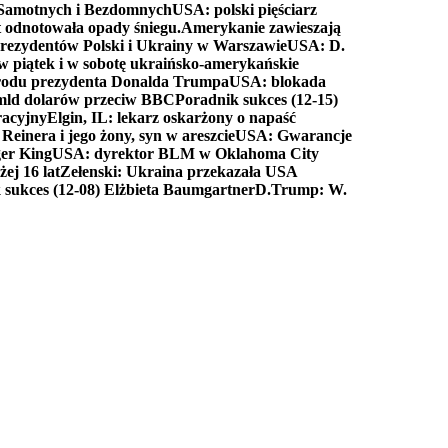
a Samotnych i Bezdomnych
USA: polski pięściarz
t odnotowała opady śniegu.
Amerykanie zawieszają
prezydentów Polski i Ukrainy w Warszawie
USA: D.
w piątek i w sobotę ukraińsko-amerykańskie
arodu prezydenta Donalda Trumpa
USA: blokada
 mld dolarów przeciw BBC
Poradnik sukces (12-15)
racyjny
Elgin, IL: lekarz oskarżony o napaść
inera i jego żony, syn w areszcie
USA: Gwarancje
er King
USA: dyrektor BLM w Oklahoma City
ej 16 lat
Zełenski: Ukraina przekazała USA
 sukces (12-08) Elżbieta Baumgartner
D.Trump: W.