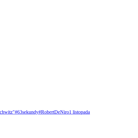
chwitz"
#63sekundy
#RobertDeNiro
1 listopada