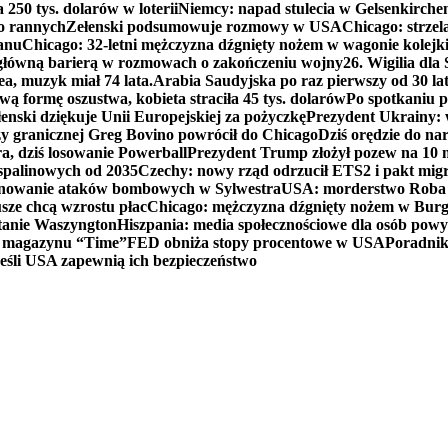
250 tys. dolarów w loterii
Niemcy: napad stulecia w Gelsenkirche
ko rannych
Zełenski podsumowuje rozmowy w USA
Chicago: strzel
anu
Chicago: 32-letni mężczyzna dźgnięty nożem w wagonie kolej
 główną barierą w rozmowach o zakończeniu wojny
26. Wigilia dl
ea, muzyk miał 74 lata.
Arabia Saudyjska po raz pierwszy od 30 la
ą formę oszustwa, kobieta straciła 45 tys. dolarów
Po spotkaniu 
enski dziękuje Unii Europejskiej za pożyczkę
Prezydent Ukrainy: 
y granicznej Greg Bovino powrócił do Chicago
Dziś orędzie do n
a, dziś losowanie Powerball
Prezydent Trump złożył pozew na 10
 spalinowych od 2035
Czechy: nowy rząd odrzucił ETS2 i pakt mig
planowanie ataków bombowych w Sylwestra
USA: morderstwo Roba Re
usze chcą wzrostu płac
Chicago: mężczyzna dźgnięty nożem w Burg
tanie Waszyngton
Hiszpania: media społecznościowe dla osób powyż
u magazynu “Time”
FED obniża stopy procentowe w USA
Poradnik
eśli USA zapewnią ich bezpieczeństwo