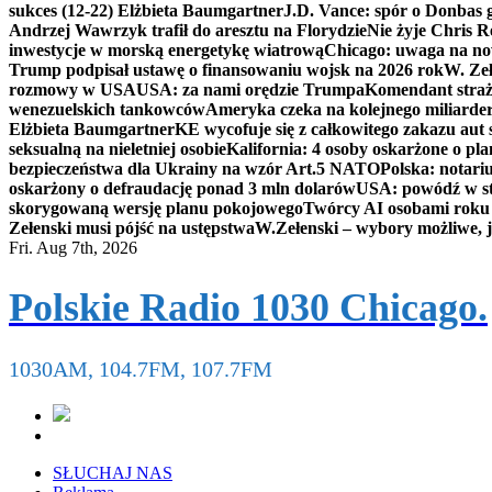
sukces (12-22) Elżbieta Baumgartner
J.D. Vance: spór o Donbas
Andrzej Wawrzyk trafił do aresztu na Florydzie
Nie żyje Chris R
inwestycje w morską energetykę wiatrową
Chicago: uwaga na now
Trump podpisał ustawę o finansowaniu wojsk na 2026 rok
W. Zeł
rozmowy w USA
USA: za nami orędzie Trumpa
Komendant straż
wenezuelskich tankowców
Ameryka czeka na kolejnego miliarder
Elżbieta Baumgartner
KE wycofuje się z całkowitego zakazu aut
seksualną na nieletniej osobie
Kalifornia: 4 osoby oskarżone o 
bezpieczeństwa dla Ukrainy na wzór Art.5 NATO
Polska: notari
oskarżony o defraudację ponad 3 mln dolarów
USA: powódź w s
skorygowaną wersję planu pokojowego
Twórcy AI osobami rok
Zełenski musi pójść na ustępstwa
W.Zełenski – wybory możliwe, j
Fri. Aug 7th, 2026
Polskie Radio 1030 Chicago.
1030AM, 104.7FM, 107.7FM
SŁUCHAJ NAS