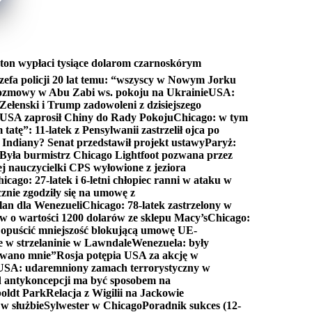
ton wypłaci tysiące dolarom czarnoskórym
efa policji 20 lat temu: “wszyscy w Nowym Jorku
rozmowy w Abu Zabi ws. pokoju na Ukrainie
USA:
Zełenski i Trump zadowoleni z dzisiejszego
 USA zaprosił Chiny do Rady Pokoju
Chicago: w tym
tatę”: 11-latek z Pensylwanii zastrzelił ojca po
Indiany? Senat przedstawił projekt ustawy
Paryż:
Była burmistrz Chicago Lightfoot pozwana przez
ej nauczycielki CPS wyłowione z jeziora
icago: 27-latek i 6-letni chłopiec ranni w ataku w
cznie zgodziły się na umowę z
lan dla Wenezueli
Chicago: 78-latek zastrzelony w
w o wartości 1200 dolarów ze sklepu Macy’s
Chicago:
opuścić mniejszość blokującą umowę UE-
e w strzelaninie w Lawndale
Wenezuela: były
rwano mnie”
Rosja potępia USA za akcję w
USA: udaremniony zamach terrorystyczny w
d antykoncepcji ma być sposobem na
boldt Park
Relacja z Wigilii na Jackowie
 w służbie
Sylwester w Chicago
Poradnik sukces (12-