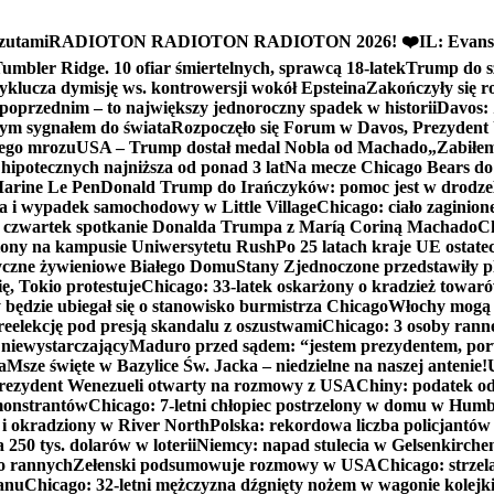
zutami
RADIOTON RADIOTON RADIOTON 2026! ❤️
IL: Evans
mbler Ridge. 10 ofiar śmiertelnych, sprawcą 18-latek
Trump do sz
yklucza dymisję ws. kontrowersji wokół Epsteina
Zakończyły się 
poprzednim – to największy jednoroczny spadek w historii
Davos: 
nym sygnałem do świata
Rozpoczęło się Forum w Davos, Prezydent
nego mrozu
USA – Trump dostał medal Nobla od Machado
„Zabiłem 
ipotecznych najniższa od ponad 3 lat
Na mecze Chicago Bears do 
 Marine Le Pen
Donald Trump do Irańczyków: pomoc jest w drodze
na i wypadek samochodowy w Little Village
Chicago: ciało zaginion
czwartek spotkanie Donalda Trumpa z Maríą Coriną Machado
Ch
ony na kampusie Uniwersytetu Rush
Po 25 latach kraje UE ostate
czne żywieniowe Białego Domu
Stany Zjednoczone przedstawiły p
ę, Tokio protestuje
Chicago: 33-latek oskarżony o kradzież towaró
ędzie ubiegał się o stanowisko burmistrza Chicago
Włochy mogą 
reelekcję pod presją skandalu z oszustwami
Chicago: 3 osoby rann
 niewystarczający
Maduro przed sądem: “jestem prezydentem, po
a
Msze święte w Bazylice Św. Jacka – niedzielne na naszej antenie!
rezydent Wenezueli otwarty na rozmowy z USA
Chiny: podatek o
monstrantów
Chicago: 7-letni chłopiec postrzelony w domu w Hum
y i okradziony w River North
Polska: rekordowa liczba policjantów
250 tys. dolarów w loterii
Niemcy: napad stulecia w Gelsenkirche
ko rannych
Zełenski podsumowuje rozmowy w USA
Chicago: strzel
anu
Chicago: 32-letni mężczyzna dźgnięty nożem w wagonie kolej