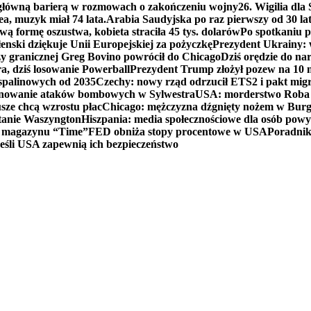
 główną barierą w rozmowach o zakończeniu wojny
26. Wigilia dl
ea, muzyk miał 74 lata.
Arabia Saudyjska po raz pierwszy od 30 la
ą formę oszustwa, kobieta straciła 45 tys. dolarów
Po spotkaniu 
enski dziękuje Unii Europejskiej za pożyczkę
Prezydent Ukrainy: 
y granicznej Greg Bovino powrócił do Chicago
Dziś orędzie do n
a, dziś losowanie Powerball
Prezydent Trump złożył pozew na 10
 spalinowych od 2035
Czechy: nowy rząd odrzucił ETS2 i pakt mig
planowanie ataków bombowych w Sylwestra
USA: morderstwo Roba Re
usze chcą wzrostu płac
Chicago: mężczyzna dźgnięty nożem w Burg
tanie Waszyngton
Hiszpania: media społecznościowe dla osób powyż
u magazynu “Time”
FED obniża stopy procentowe w USA
Poradnik
eśli USA zapewnią ich bezpieczeństwo