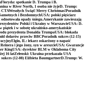
n
Floryda: spotkanie D. Trumpa i B.
anina w River North, 1 osoba nie żyje
D. Trump:
ki CTA
Wesołych Świąt! Merry Christmas!
Poradnik
a Samotnych i Bezdomnych
USA: polski pięściarz
t odnotowała opady śniegu.
Amerykanie zawieszają
prezydentów Polski i Ukrainy w Warszawie
USA: D.
w piątek i w sobotę ukraińsko-amerykańskie
arodu prezydenta Donalda Trumpa
USA: blokada
 mld dolarów przeciw BBC
Poradnik sukces (12-15)
racyjny
Elgin, IL: lekarz oskarżony o napaść
inera i jego żony, syn w areszcie
USA: Gwarancje
er King
USA: dyrektor BLM w Oklahoma City
ej 16 lat
Zełenski: Ukraina przekazała USA
 sukces (12-08) Elżbieta Baumgartner
D.Trump: W.