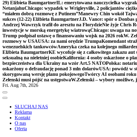
29) Elżbieta Baumgartner
IL: emerytowana nauczycielka wygrała 
Netanjahu
Chicago: wypadek w Wrigleyville, 2 policjantów cięż
“miałem dobrą rozmowę z Putinem”
Manewry Chin wokół Tajw
sukces (12-22) Elżbieta Baumgartner
J.D. Vance: spór o Donbas
Andrzej Wawrzyk trafił do aresztu na Florydzie
Nie żyje Chris R
inwestycje w morską energetykę wiatrową
Chicago: uwaga na now
Trump podpisał ustawę o finansowaniu wojsk na 2026 rok
W. Zeł
rozmowy w USA
USA: za nami orędzie Trumpa
Komendant straż
wenezuelskich tankowców
Ameryka czeka na kolejnego miliarder
Elżbieta Baumgartner
KE wycofuje się z całkowitego zakazu aut
seksualną na nieletniej osobie
Kalifornia: 4 osoby oskarżone o 
bezpieczeństwa dla Ukrainy na wzór Art.5 NATO
Polska: notari
oskarżony o defraudację ponad 3 mln dolarów
USA: powódź w s
skorygowaną wersję planu pokojowego
Twórcy AI osobami rok
Zełenski musi pójść na ustępstwa
W.Zełenski – wybory możliwe, j
Fri. Aug 7th, 2026
SŁUCHAJ NAS
Reklama
Kontakt
O nas
Oferta