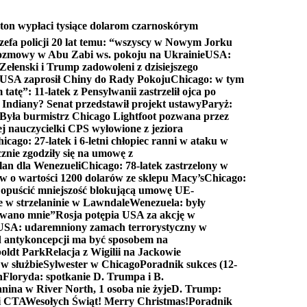
ton wypłaci tysiące dolarom czarnoskórym
efa policji 20 lat temu: “wszyscy w Nowym Jorku
rozmowy w Abu Zabi ws. pokoju na Ukrainie
USA:
Zełenski i Trump zadowoleni z dzisiejszego
 USA zaprosił Chiny do Rady Pokoju
Chicago: w tym
tatę”: 11-latek z Pensylwanii zastrzelił ojca po
Indiany? Senat przedstawił projekt ustawy
Paryż:
Była burmistrz Chicago Lightfoot pozwana przez
ej nauczycielki CPS wyłowione z jeziora
icago: 27-latek i 6-letni chłopiec ranni w ataku w
cznie zgodziły się na umowę z
lan dla Wenezueli
Chicago: 78-latek zastrzelony w
w o wartości 1200 dolarów ze sklepu Macy’s
Chicago:
opuścić mniejszość blokującą umowę UE-
e w strzelaninie w Lawndale
Wenezuela: były
rwano mnie”
Rosja potępia USA za akcję w
USA: udaremniony zamach terrorystyczny w
d antykoncepcji ma być sposobem na
boldt Park
Relacja z Wigilii na Jackowie
 w służbie
Sylwester w Chicago
Poradnik sukces (12-
n
Floryda: spotkanie D. Trumpa i B.
anina w River North, 1 osoba nie żyje
D. Trump:
ki CTA
Wesołych Świąt! Merry Christmas!
Poradnik