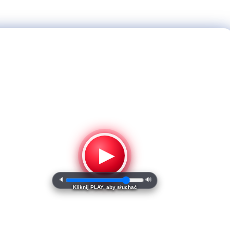
▶
🔈
🔊
Kliknij PLAY, aby słuchać