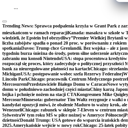
```
Trending News:
Sprawca podpalenia krzyża w Grant Park z zar
mieszkańcom w ramach reparacji
Kanada: masakra w szkole w Tu
wiedzieli, że Epstein był obrzydliwy”
Premier Wielkiej Brytanii w
liczba zabójstw spadła o ponad 20 proc. w porównaniu z rokiem 
spotkania
Davos: Trump chce Grenlandii. Bez wojska – ale z jas
tygodniu burza śnieżna do środy, potem silne uderzenie arktycz
zabraniu mu konsoli Nintendo
USA: stopa procentowa kredytów h
rozpoczął się proces, który zadecyduje o politycznej przyszłości
bank za nieuregulowane płatności na kartach
Chicago: strzelani
Michigan
USA: postępowanie wobec szefa Rezerwy Federalnej
W 
Lincoln Park
Chicago: pracownik Centrum Medycznego postrzel
Mercosurem
Przedstawiciele Białego Domu w Caracas
Nowe wyty
domu w południowo-zachodniej części miasta
Chiny karzą Japoni
bójka i pchnięcie nożem na stacji CTA
Kongresmen Mike Quigley b
Mercosur
Minnesota: gubernator Tim Waltz rezygnuje z walki o 
kandydat opozycji mówi, że obalenie Maduro to ważny krok, ale
Wenezueli
Chicago: rabunek w sklepie 7-Eleven w centrum miast
Sylwestra
W tym roku MŚ w piłce nożnej w Ameryce Północnej
P
dzietność
Donald Trump: USA gotowe do wsparcia irańskich de
2025.
Amerykańskie wejście w nowy rok
Chicago: 25-latek pobit