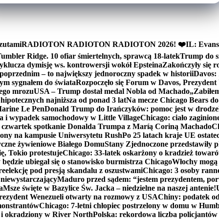
zutami
RADIOTON RADIOTON RADIOTON 2026! ❤️
IL: Evans
mbler Ridge. 10 ofiar śmiertelnych, sprawcą 18-latek
Trump do sz
yklucza dymisję ws. kontrowersji wokół Epsteina
Zakończyły się 
poprzednim – to największy jednoroczny spadek w historii
Davos: 
nym sygnałem do świata
Rozpoczęło się Forum w Davos, Prezydent
nego mrozu
USA – Trump dostał medal Nobla od Machado
„Zabiłem 
ipotecznych najniższa od ponad 3 lat
Na mecze Chicago Bears do 
 Marine Le Pen
Donald Trump do Irańczyków: pomoc jest w drodze
na i wypadek samochodowy w Little Village
Chicago: ciało zaginion
czwartek spotkanie Donalda Trumpa z Maríą Coriną Machado
Ch
ony na kampusie Uniwersytetu Rush
Po 25 latach kraje UE ostate
czne żywieniowe Białego Domu
Stany Zjednoczone przedstawiły p
ę, Tokio protestuje
Chicago: 33-latek oskarżony o kradzież towaró
ędzie ubiegał się o stanowisko burmistrza Chicago
Włochy mogą 
reelekcję pod presją skandalu z oszustwami
Chicago: 3 osoby rann
 niewystarczający
Maduro przed sądem: “jestem prezydentem, po
a
Msze święte w Bazylice Św. Jacka – niedzielne na naszej antenie!
rezydent Wenezueli otwarty na rozmowy z USA
Chiny: podatek o
monstrantów
Chicago: 7-letni chłopiec postrzelony w domu w Hum
y i okradziony w River North
Polska: rekordowa liczba policjantów