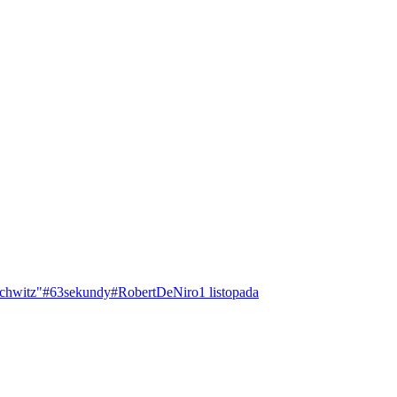
chwitz"
#63sekundy
#RobertDeNiro
1 listopada