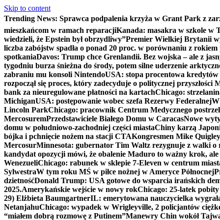
Skip to content
Trending News:
Sprawca podpalenia krzyża w Grant Park z zar
mieszkańcom w ramach reparacji
Kanada: masakra w szkole w Tu
wiedzieli, że Epstein był obrzydliwy”
Premier Wielkiej Brytanii w
liczba zabójstw spadła o ponad 20 proc. w porównaniu z rokiem 
spotkania
Davos: Trump chce Grenlandii. Bez wojska – ale z jas
tygodniu burza śnieżna do środy, potem silne uderzenie arktycz
zabraniu mu konsoli Nintendo
USA: stopa procentowa kredytów h
rozpoczął się proces, który zadecyduje o politycznej przyszłości
bank za nieuregulowane płatności na kartach
Chicago: strzelani
Michigan
USA: postępowanie wobec szefa Rezerwy Federalnej
W 
Lincoln Park
Chicago: pracownik Centrum Medycznego postrzel
Mercosurem
Przedstawiciele Białego Domu w Caracas
Nowe wyty
domu w południowo-zachodniej części miasta
Chiny karzą Japoni
bójka i pchnięcie nożem na stacji CTA
Kongresmen Mike Quigley b
Mercosur
Minnesota: gubernator Tim Waltz rezygnuje z walki o 
kandydat opozycji mówi, że obalenie Maduro to ważny krok, ale
Wenezueli
Chicago: rabunek w sklepie 7-Eleven w centrum miast
Sylwestra
W tym roku MŚ w piłce nożnej w Ameryce Północnej
P
dzietność
Donald Trump: USA gotowe do wsparcia irańskich de
2025.
Amerykańskie wejście w nowy rok
Chicago: 25-latek pobit
29) Elżbieta Baumgartner
IL: emerytowana nauczycielka wygrała 
Netanjahu
Chicago: wypadek w Wrigleyville, 2 policjantów cięż
“miałem dobrą rozmowę z Putinem”
Manewry Chin wokół Tajw