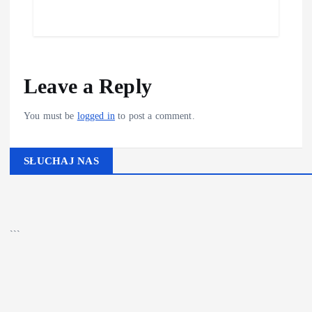
Leave a Reply
You must be
logged in
to post a comment.
SŁUCHAJ NAS
▶
Kliknij PLAY, aby słuchać
🔊
```