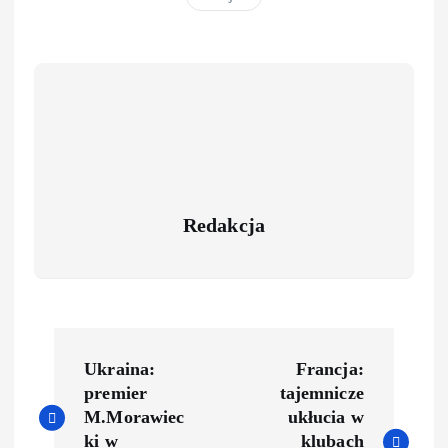
Redakcja
Ukraina:
Francja:
premier
tajemnicze
M.Morawiec
ukłucia w
ki w
klubach