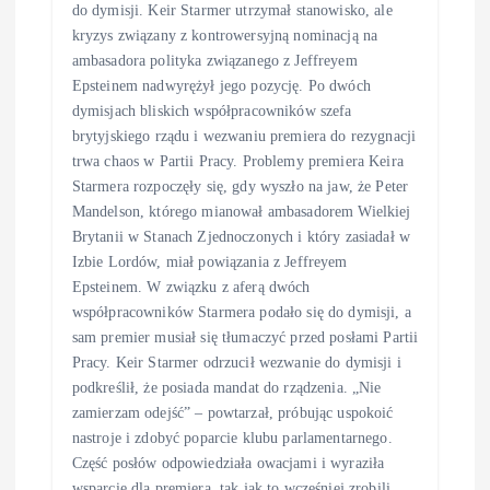
do dymisji. Keir Starmer utrzymał stanowisko, ale
kryzys związany z kontrowersyjną nominacją na
ambasadora polityka związanego z Jeffreyem
Epsteinem nadwyrężył jego pozycję. Po dwóch
dymisjach bliskich współpracowników szefa
brytyjskiego rządu i wezwaniu premiera do rezygnacji
trwa chaos w Partii Pracy. Problemy premiera Keira
Starmera rozpoczęły się, gdy wyszło na jaw, że Peter
Mandelson, którego mianował ambasadorem Wielkiej
Brytanii w Stanach Zjednoczonych i który zasiadał w
Izbie Lordów, miał powiązania z Jeffreyem
Epsteinem. W związku z aferą dwóch
współpracowników Starmera podało się do dymisji, a
sam premier musiał się tłumaczyć przed posłami Partii
Pracy. Keir Starmer odrzucił wezwanie do dymisji i
podkreślił, że posiada mandat do rządzenia. „Nie
zamierzam odejść” – powtarzał, próbując uspokoić
nastroje i zdobyć poparcie klubu parlamentarnego.
Część posłów odpowiedziała owacjami i wyraziła
wsparcie dla premiera, tak jak to wcześniej zrobili