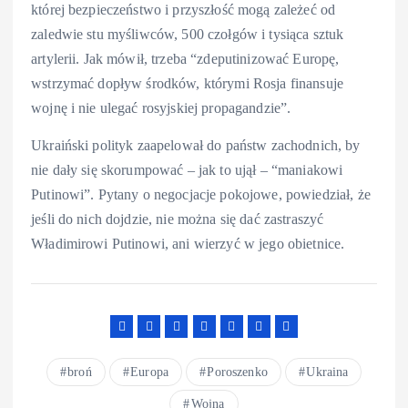
której bezpieczeństwo i przyszłość mogą zależeć od
zaledwie stu myśliwców, 500 czołgów i tysiąca sztuk
artylerii. Jak mówił, trzeba “zdeputinizować Europę,
wstrzymać dopływ środków, którymi Rosja finansuje
wojnę i nie ulegać rosyjskiej propagandzie”.
Ukraiński polityk zaapelował do państw zachodnich, by
nie dały się skorumpować – jak to ujął – “maniakowi
Putinowi”. Pytany o negocjacje pokojowe, powiedział, że
jeśli do nich dojdzie, nie można się dać zastraszyć
Władimirowi Putinowi, ani wierzyć w jego obietnice.
broń
Europa
Poroszenko
Ukraina
Wojna