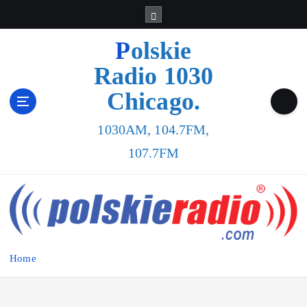
S
k
i
Polskie
p
Radio 1030
t
o
Chicago.
c
o
1030AM, 104.7FM,
n
t
107.7FM
e
n
t
Home