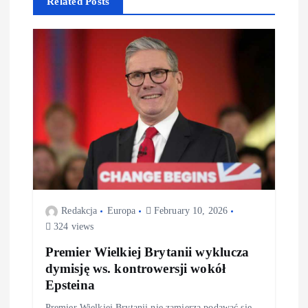
Related Posts
i
g
a
t
i
o
Redakcja
Europa
February 10, 2026
n
324 views
Premier Wielkiej Brytanii wyklucza
dymisję ws. kontrowersji wokół
Epsteina
Premier Wielkiej Brytanii nie zamierza podawać się