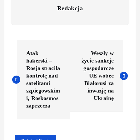
Redakcja
P
Atak
Weszły w
o
hakerski –
życie sankcje
Rosja straciła
gospodarcze
s
kontrolę nad
UE wobec
satelitami
Białorusi za
t
szpiegowskim
inwazję na
i, Roskosmos
Ukrainę
n
zaprzecza
a
v