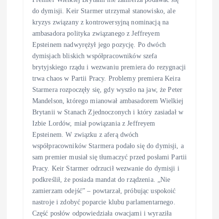
do dymisji. Keir Starmer utrzymał stanowisko, ale
kryzys związany z kontrowersyjną nominacją na
ambasadora polityka związanego z Jeffreyem
Epsteinem nadwyrężył jego pozycję. Po dwóch
dymisjach bliskich współpracowników szefa
brytyjskiego rządu i wezwaniu premiera do rezygnacji
trwa chaos w Partii Pracy. Problemy premiera Keira
Starmera rozpoczęły się, gdy wyszło na jaw, że Peter
Mandelson, którego mianował ambasadorem Wielkiej
Brytanii w Stanach Zjednoczonych i który zasiadał w
Izbie Lordów, miał powiązania z Jeffreyem
Epsteinem. W związku z aferą dwóch
współpracowników Starmera podało się do dymisji, a
sam premier musiał się tłumaczyć przed posłami Partii
Pracy. Keir Starmer odrzucił wezwanie do dymisji i
podkreślił, że posiada mandat do rządzenia. „Nie
zamierzam odejść” – powtarzał, próbując uspokoić
nastroje i zdobyć poparcie klubu parlamentarnego.
Część posłów odpowiedziała owacjami i wyraziła