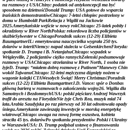
n
a
r
o
z
m
o
w
y
z
U
S
A
C
h
i
n
y
:
p
o
d
a
t
e
k
o
d
a
n
t
y
k
o
n
c
e
p
c
j
i
m
a
b
y
ć
s
p
o
s
o
b
e
m
n
a
d
z
i
e
t
n
o
ś
ć
D
o
n
a
l
d
T
r
u
m
p
:
U
S
A
g
o
t
o
w
e
d
o
w
s
p
a
r
c
i
a
i
r
a
ń
s
k
i
c
h
d
e
m
o
n
s
t
r
a
n
t
ó
w
C
h
i
c
a
g
o
:
7
-
l
e
t
n
i
c
h
ł
o
p
i
e
c
p
o
s
t
r
z
e
l
o
n
y
w
d
o
m
u
w
H
u
m
b
o
l
d
t
P
a
r
k
R
e
l
a
c
j
a
z
W
i
g
i
l
i
i
n
a
J
a
c
k
o
w
i
e
2
0
2
5
.
A
m
e
r
y
k
a
ń
s
k
i
e
w
e
j
ś
c
i
e
w
n
o
w
y
r
o
k
C
h
i
c
a
g
o
:
2
5
-
l
a
t
e
k
p
o
b
i
t
y
i
o
k
r
a
d
z
i
o
n
y
w
R
i
v
e
r
N
o
r
t
h
P
o
l
s
k
a
:
r
e
k
o
r
d
o
w
a
l
i
c
z
b
a
p
o
l
i
c
j
a
n
t
ó
w
w
s
ł
u
ż
b
i
e
S
y
l
w
e
s
t
e
r
w
C
h
i
c
a
g
o
P
o
r
a
d
n
i
k
s
u
k
c
e
s
(
1
2
-
2
9
)
E
l
ż
b
i
e
t
a
B
a
u
m
g
a
r
t
n
e
r
I
L
:
e
m
e
r
y
t
o
w
a
n
a
n
a
u
c
z
y
c
i
e
l
k
a
w
y
g
r
a
ł
a
2
5
0
t
y
s
.
d
o
l
a
r
ó
w
w
l
o
t
e
r
i
i
N
i
e
m
c
y
:
n
a
p
a
d
s
t
u
l
e
c
i
a
w
G
e
l
s
e
n
k
i
r
c
h
e
n
F
l
o
r
y
d
a
:
s
p
o
t
k
a
n
i
e
D
.
T
r
u
m
p
a
i
B
.
N
e
t
a
n
j
a
h
u
C
h
i
c
a
g
o
:
w
y
p
a
d
e
k
w
W
r
i
g
l
e
y
v
i
l
l
e
,
2
p
o
l
i
c
j
a
n
t
ó
w
c
i
ę
ż
k
o
r
a
n
n
y
c
h
Z
e
ł
e
n
s
k
i
p
o
d
s
u
m
o
w
u
j
e
r
o
z
m
o
w
y
w
U
S
A
C
h
i
c
a
g
o
:
s
t
r
z
e
l
a
n
i
n
a
w
R
i
v
e
r
N
o
r
t
h
,
1
o
s
o
b
a
n
i
e
ż
y
j
e
D
.
T
r
u
m
p
:
“
m
i
a
ł
e
m
d
o
b
r
ą
r
o
z
m
o
w
ę
z
P
u
t
i
n
e
m
”
M
a
n
e
w
r
y
C
h
i
n
w
o
k
ó
ł
T
a
j
w
a
n
u
C
h
i
c
a
g
o
:
3
2
-
l
e
t
n
i
m
ę
ż
c
z
y
z
n
a
d
ź
g
n
i
ę
t
y
n
o
ż
e
m
w
w
a
g
o
n
i
e
k
o
l
e
j
k
i
C
T
A
W
e
s
o
ł
y
c
h
Ś
w
i
ą
t
!
M
e
r
r
y
C
h
r
i
s
t
m
a
s
!
P
o
r
a
d
n
i
k
s
u
k
c
e
s
(
1
2
-
2
2
)
E
l
ż
b
i
e
t
a
B
a
u
m
g
a
r
t
n
e
r
J
.
D
.
V
a
n
c
e
:
s
p
ó
r
o
D
o
n
b
a
s
g
ł
ó
w
n
ą
b
a
r
i
e
r
ą
w
r
o
z
m
o
w
a
c
h
o
z
a
k
o
ń
c
z
e
n
i
u
w
o
j
n
y
2
6
.
W
i
g
i
l
i
a
d
l
a
S
a
m
o
t
n
y
c
h
i
B
e
z
d
o
m
n
y
c
h
U
S
A
:
p
o
l
s
k
i
p
i
ę
ś
c
i
a
r
z
A
n
d
r
z
e
j
W
a
w
r
z
y
k
t
r
a
f
i
ł
d
o
a
r
e
s
z
t
u
n
a
F
l
o
r
y
d
z
i
e
N
i
e
ż
y
j
e
C
h
r
i
s
R
e
a
,
m
u
z
y
k
m
i
a
ł
7
4
l
a
t
a
.
A
r
a
b
i
a
S
a
u
d
y
j
s
k
a
p
o
r
a
z
p
i
e
r
w
s
z
y
o
d
3
0
l
a
t
o
d
n
o
t
o
w
a
ł
a
o
p
a
d
y
ś
n
i
e
g
u
.
A
m
e
r
y
k
a
n
i
e
z
a
w
i
e
s
z
a
j
ą
i
n
w
e
s
t
y
c
j
e
w
m
o
r
s
k
ą
e
n
e
r
g
e
t
y
k
ę
w
i
a
t
r
o
w
ą
C
h
i
c
a
g
o
:
u
w
a
g
a
n
a
n
o
w
ą
f
o
r
m
ę
o
s
z
u
s
t
w
a
,
k
o
b
i
e
t
a
s
t
r
a
c
i
ł
a
4
5
t
y
s
.
d
o
l
a
r
ó
w
P
o
s
p
o
t
k
a
n
i
u
p
r
e
z
y
d
e
n
t
ó
w
P
o
l
s
k
i
i
U
k
r
a
i
n
y
w
W
a
r
s
z
a
w
i
e
U
S
A
:
D
.
T
r
u
m
p
p
o
d
p
i
s
a
ł
u
s
t
a
w
ę
o
f
i
n
a
n
s
o
w
a
n
i
u