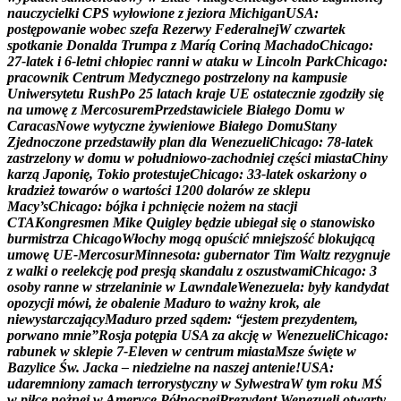
n
a
u
c
z
y
c
i
e
l
k
i
C
P
S
w
y
ł
o
w
i
o
n
e
z
j
e
z
i
o
r
a
M
i
c
h
i
g
a
n
U
S
A
:
p
o
s
t
ę
p
o
w
a
n
i
e
w
o
b
e
c
s
z
e
f
a
R
e
z
e
r
w
y
F
e
d
e
r
a
l
n
e
j
W
c
z
w
a
r
t
e
k
s
p
o
t
k
a
n
i
e
D
o
n
a
l
d
a
T
r
u
m
p
a
z
M
a
r
í
ą
C
o
r
i
n
ą
M
a
c
h
a
d
o
C
h
i
c
a
g
o
:
2
7
-
l
a
t
e
k
i
6
-
l
e
t
n
i
c
h
ł
o
p
i
e
c
r
a
n
n
i
w
a
t
a
k
u
w
L
i
n
c
o
l
n
P
a
r
k
C
h
i
c
a
g
o
:
p
r
a
c
o
w
n
i
k
C
e
n
t
r
u
m
M
e
d
y
c
z
n
e
g
o
p
o
s
t
r
z
e
l
o
n
y
n
a
k
a
m
p
u
s
i
e
U
n
i
w
e
r
s
y
t
e
t
u
R
u
s
h
P
o
2
5
l
a
t
a
c
h
k
r
a
j
e
U
E
o
s
t
a
t
e
c
z
n
i
e
z
g
o
d
z
i
ł
y
s
i
ę
n
a
u
m
o
w
ę
z
M
e
r
c
o
s
u
r
e
m
P
r
z
e
d
s
t
a
w
i
c
i
e
l
e
B
i
a
ł
e
g
o
D
o
m
u
w
C
a
r
a
c
a
s
N
o
w
e
w
y
t
y
c
z
n
e
ż
y
w
i
e
n
i
o
w
e
B
i
a
ł
e
g
o
D
o
m
u
S
t
a
n
y
Z
j
e
d
n
o
c
z
o
n
e
p
r
z
e
d
s
t
a
w
i
ł
y
p
l
a
n
d
l
a
W
e
n
e
z
u
e
l
i
C
h
i
c
a
g
o
:
7
8
-
l
a
t
e
k
z
a
s
t
r
z
e
l
o
n
y
w
d
o
m
u
w
p
o
ł
u
d
n
i
o
w
o
-
z
a
c
h
o
d
n
i
e
j
c
z
ę
ś
c
i
m
i
a
s
t
a
C
h
i
n
y
k
a
r
z
ą
J
a
p
o
n
i
ę
,
T
o
k
i
o
p
r
o
t
e
s
t
u
j
e
C
h
i
c
a
g
o
:
3
3
-
l
a
t
e
k
o
s
k
a
r
ż
o
n
y
o
k
r
a
d
z
i
e
ż
t
o
w
a
r
ó
w
o
w
a
r
t
o
ś
c
i
1
2
0
0
d
o
l
a
r
ó
w
z
e
s
k
l
e
p
u
M
a
c
y
’
s
C
h
i
c
a
g
o
:
b
ó
j
k
a
i
p
c
h
n
i
ę
c
i
e
n
o
ż
e
m
n
a
s
t
a
c
j
i
C
T
A
K
o
n
g
r
e
s
m
e
n
M
i
k
e
Q
u
i
g
l
e
y
b
ę
d
z
i
e
u
b
i
e
g
a
ł
s
i
ę
o
s
t
a
n
o
w
i
s
k
o
b
u
r
m
i
s
t
r
z
a
C
h
i
c
a
g
o
W
ł
o
c
h
y
m
o
g
ą
o
p
u
ś
c
i
ć
m
n
i
e
j
s
z
o
ś
ć
b
l
o
k
u
j
ą
c
ą
u
m
o
w
ę
U
E
-
M
e
r
c
o
s
u
r
M
i
n
n
e
s
o
t
a
:
g
u
b
e
r
n
a
t
o
r
T
i
m
W
a
l
t
z
r
e
z
y
g
n
u
j
e
z
w
a
l
k
i
o
r
e
e
l
e
k
c
j
ę
p
o
d
p
r
e
s
j
ą
s
k
a
n
d
a
l
u
z
o
s
z
u
s
t
w
a
m
i
C
h
i
c
a
g
o
:
3
o
s
o
b
y
r
a
n
n
e
w
s
t
r
z
e
l
a
n
i
n
i
e
w
L
a
w
n
d
a
l
e
W
e
n
e
z
u
e
l
a
:
b
y
ł
y
k
a
n
d
y
d
a
t
o
p
o
z
y
c
j
i
m
ó
w
i
,
ż
e
o
b
a
l
e
n
i
e
M
a
d
u
r
o
t
o
w
a
ż
n
y
k
r
o
k
,
a
l
e
n
i
e
w
y
s
t
a
r
c
z
a
j
ą
c
y
M
a
d
u
r
o
p
r
z
e
d
s
ą
d
e
m
:
“
j
e
s
t
e
m
p
r
e
z
y
d
e
n
t
e
m
,
p
o
r
w
a
n
o
m
n
i
e
”
R
o
s
j
a
p
o
t
ę
p
i
a
U
S
A
z
a
a
k
c
j
ę
w
W
e
n
e
z
u
e
l
i
C
h
i
c
a
g
o
:
r
a
b
u
n
e
k
w
s
k
l
e
p
i
e
7
-
E
l
e
v
e
n
w
c
e
n
t
r
u
m
m
i
a
s
t
a
M
s
z
e
ś
w
i
ę
t
e
w
B
a
z
y
l
i
c
e
Ś
w
.
J
a
c
k
a
–
n
i
e
d
z
i
e
l
n
e
n
a
n
a
s
z
e
j
a
n
t
e
n
i
e
!
U
S
A
:
u
d
a
r
e
m
n
i
o
n
y
z
a
m
a
c
h
t
e
r
r
o
r
y
s
t
y
c
z
n
y
w
S
y
l
w
e
s
t
r
a
W
t
y
m
r
o
k
u
M
Ś
w
p
i
ł
c
e
n
o
ż
n
e
j
w
A
m
e
r
y
c
e
P
ó
ł
n
o
c
n
e
j
P
r
e
z
y
d
e
n
t
W
e
n
e
z
u
e
l
i
o
t
w
a
r
t
y