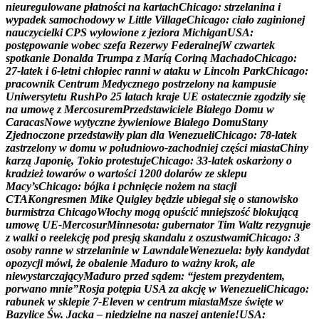
n
i
e
u
r
e
g
u
l
o
w
a
n
e
p
ł
a
t
n
o
ś
c
i
n
a
k
a
r
t
a
c
h
C
h
i
c
a
g
o
:
s
t
r
z
e
l
a
n
i
n
a
i
w
y
p
a
d
e
k
s
a
m
o
c
h
o
d
o
w
y
w
L
i
t
t
l
e
V
i
l
l
a
g
e
C
h
i
c
a
g
o
:
c
i
a
ł
o
z
a
g
i
n
i
o
n
e
j
n
a
u
c
z
y
c
i
e
l
k
i
C
P
S
w
y
ł
o
w
i
o
n
e
z
j
e
z
i
o
r
a
M
i
c
h
i
g
a
n
U
S
A
:
p
o
s
t
ę
p
o
w
a
n
i
e
w
o
b
e
c
s
z
e
f
a
R
e
z
e
r
w
y
F
e
d
e
r
a
l
n
e
j
W
c
z
w
a
r
t
e
k
s
p
o
t
k
a
n
i
e
D
o
n
a
l
d
a
T
r
u
m
p
a
z
M
a
r
í
ą
C
o
r
i
n
ą
M
a
c
h
a
d
o
C
h
i
c
a
g
o
:
2
7
-
l
a
t
e
k
i
6
-
l
e
t
n
i
c
h
ł
o
p
i
e
c
r
a
n
n
i
w
a
t
a
k
u
w
L
i
n
c
o
l
n
P
a
r
k
C
h
i
c
a
g
o
:
p
r
a
c
o
w
n
i
k
C
e
n
t
r
u
m
M
e
d
y
c
z
n
e
g
o
p
o
s
t
r
z
e
l
o
n
y
n
a
k
a
m
p
u
s
i
e
U
n
i
w
e
r
s
y
t
e
t
u
R
u
s
h
P
o
2
5
l
a
t
a
c
h
k
r
a
j
e
U
E
o
s
t
a
t
e
c
z
n
i
e
z
g
o
d
z
i
ł
y
s
i
ę
n
a
u
m
o
w
ę
z
M
e
r
c
o
s
u
r
e
m
P
r
z
e
d
s
t
a
w
i
c
i
e
l
e
B
i
a
ł
e
g
o
D
o
m
u
w
C
a
r
a
c
a
s
N
o
w
e
w
y
t
y
c
z
n
e
ż
y
w
i
e
n
i
o
w
e
B
i
a
ł
e
g
o
D
o
m
u
S
t
a
n
y
Z
j
e
d
n
o
c
z
o
n
e
p
r
z
e
d
s
t
a
w
i
ł
y
p
l
a
n
d
l
a
W
e
n
e
z
u
e
l
i
C
h
i
c
a
g
o
:
7
8
-
l
a
t
e
k
z
a
s
t
r
z
e
l
o
n
y
w
d
o
m
u
w
p
o
ł
u
d
n
i
o
w
o
-
z
a
c
h
o
d
n
i
e
j
c
z
ę
ś
c
i
m
i
a
s
t
a
C
h
i
n
y
k
a
r
z
ą
J
a
p
o
n
i
ę
,
T
o
k
i
o
p
r
o
t
e
s
t
u
j
e
C
h
i
c
a
g
o
:
3
3
-
l
a
t
e
k
o
s
k
a
r
ż
o
n
y
o
k
r
a
d
z
i
e
ż
t
o
w
a
r
ó
w
o
w
a
r
t
o
ś
c
i
1
2
0
0
d
o
l
a
r
ó
w
z
e
s
k
l
e
p
u
M
a
c
y
’
s
C
h
i
c
a
g
o
:
b
ó
j
k
a
i
p
c
h
n
i
ę
c
i
e
n
o
ż
e
m
n
a
s
t
a
c
j
i
C
T
A
K
o
n
g
r
e
s
m
e
n
M
i
k
e
Q
u
i
g
l
e
y
b
ę
d
z
i
e
u
b
i
e
g
a
ł
s
i
ę
o
s
t
a
n
o
w
i
s
k
o
b
u
r
m
i
s
t
r
z
a
C
h
i
c
a
g
o
W
ł
o
c
h
y
m
o
g
ą
o
p
u
ś
c
i
ć
m
n
i
e
j
s
z
o
ś
ć
b
l
o
k
u
j
ą
c
ą
u
m
o
w
ę
U
E
-
M
e
r
c
o
s
u
r
M
i
n
n
e
s
o
t
a
:
g
u
b
e
r
n
a
t
o
r
T
i
m
W
a
l
t
z
r
e
z
y
g
n
u
j
e
z
w
a
l
k
i
o
r
e
e
l
e
k
c
j
ę
p
o
d
p
r
e
s
j
ą
s
k
a
n
d
a
l
u
z
o
s
z
u
s
t
w
a
m
i
C
h
i
c
a
g
o
:
3
o
s
o
b
y
r
a
n
n
e
w
s
t
r
z
e
l
a
n
i
n
i
e
w
L
a
w
n
d
a
l
e
W
e
n
e
z
u
e
l
a
:
b
y
ł
y
k
a
n
d
y
d
a
t
o
p
o
z
y
c
j
i
m
ó
w
i
,
ż
e
o
b
a
l
e
n
i
e
M
a
d
u
r
o
t
o
w
a
ż
n
y
k
r
o
k
,
a
l
e
n
i
e
w
y
s
t
a
r
c
z
a
j
ą
c
y
M
a
d
u
r
o
p
r
z
e
d
s
ą
d
e
m
:
“
j
e
s
t
e
m
p
r
e
z
y
d
e
n
t
e
m
,
p
o
r
w
a
n
o
m
n
i
e
”
R
o
s
j
a
p
o
t
ę
p
i
a
U
S
A
z
a
a
k
c
j
ę
w
W
e
n
e
z
u
e
l
i
C
h
i
c
a
g
o
:
r
a
b
u
n
e
k
w
s
k
l
e
p
i
e
7
-
E
l
e
v
e
n
w
c
e
n
t
r
u
m
m
i
a
s
t
a
M
s
z
e
ś
w
i
ę
t
e
w
B
a
z
y
l
i
c
e
Ś
w
.
J
a
c
k
a
–
n
i
e
d
z
i
e
l
n
e
n
a
n
a
s
z
e
j
a
n
t
e
n
i
e
!
U
S
A
: