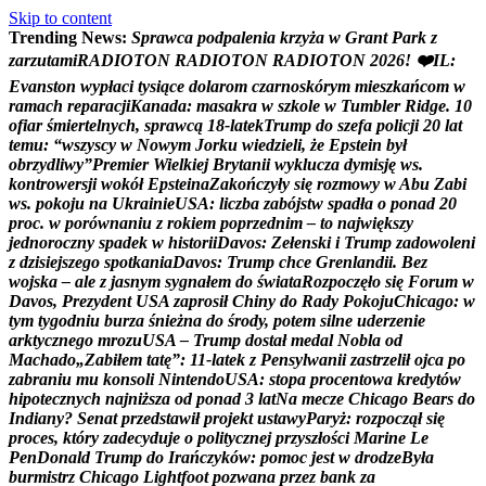
Skip to content
Trending News:
S
p
r
a
w
c
a
p
o
d
p
a
l
e
n
i
a
k
r
z
y
ż
a
w
G
r
a
n
t
P
a
r
k
z
z
a
r
z
u
t
a
m
i
R
A
D
I
O
T
O
N
R
A
D
I
O
T
O
N
R
A
D
I
O
T
O
N
2
0
2
6
!
❤
I
L
:
E
v
a
n
s
t
o
n
w
y
p
ł
a
c
i
t
y
s
i
ą
c
e
d
o
l
a
r
o
m
c
z
a
r
n
o
s
k
ó
r
y
m
m
i
e
s
z
k
a
ń
c
o
m
w
r
a
m
a
c
h
r
e
p
a
r
a
c
j
i
K
a
n
a
d
a
:
m
a
s
a
k
r
a
w
s
z
k
o
l
e
w
T
u
m
b
l
e
r
R
i
d
g
e
.
1
0
o
f
i
a
r
ś
m
i
e
r
t
e
l
n
y
c
h
,
s
p
r
a
w
c
ą
1
8
-
l
a
t
e
k
T
r
u
m
p
d
o
s
z
e
f
a
p
o
l
i
c
j
i
2
0
l
a
t
t
e
m
u
:
“
w
s
z
y
s
c
y
w
N
o
w
y
m
J
o
r
k
u
w
i
e
d
z
i
e
l
i
,
ż
e
E
p
s
t
e
i
n
b
y
ł
o
b
r
z
y
d
l
i
w
y
”
P
r
e
m
i
e
r
W
i
e
l
k
i
e
j
B
r
y
t
a
n
i
i
w
y
k
l
u
c
z
a
d
y
m
i
s
j
ę
w
s
.
k
o
n
t
r
o
w
e
r
s
j
i
w
o
k
ó
ł
E
p
s
t
e
i
n
a
Z
a
k
o
ń
c
z
y
ł
y
s
i
ę
r
o
z
m
o
w
y
w
A
b
u
Z
a
b
i
w
s
.
p
o
k
o
j
u
n
a
U
k
r
a
i
n
i
e
U
S
A
:
l
i
c
z
b
a
z
a
b
ó
j
s
t
w
s
p
a
d
ł
a
o
p
o
n
a
d
2
0
p
r
o
c
.
w
p
o
r
ó
w
n
a
n
i
u
z
r
o
k
i
e
m
p
o
p
r
z
e
d
n
i
m
–
t
o
n
a
j
w
i
ę
k
s
z
y
j
e
d
n
o
r
o
c
z
n
y
s
p
a
d
e
k
w
h
i
s
t
o
r
i
i
D
a
v
o
s
:
Z
e
ł
e
n
s
k
i
i
T
r
u
m
p
z
a
d
o
w
o
l
e
n
i
z
d
z
i
s
i
e
j
s
z
e
g
o
s
p
o
t
k
a
n
i
a
D
a
v
o
s
:
T
r
u
m
p
c
h
c
e
G
r
e
n
l
a
n
d
i
i
.
B
e
z
w
o
j
s
k
a
–
a
l
e
z
j
a
s
n
y
m
s
y
g
n
a
ł
e
m
d
o
ś
w
i
a
t
a
R
o
z
p
o
c
z
ę
ł
o
s
i
ę
F
o
r
u
m
w
D
a
v
o
s
,
P
r
e
z
y
d
e
n
t
U
S
A
z
a
p
r
o
s
i
ł
C
h
i
n
y
d
o
R
a
d
y
P
o
k
o
j
u
C
h
i
c
a
g
o
:
w
t
y
m
t
y
g
o
d
n
i
u
b
u
r
z
a
ś
n
i
e
ż
n
a
d
o
ś
r
o
d
y
,
p
o
t
e
m
s
i
l
n
e
u
d
e
r
z
e
n
i
e
a
r
k
t
y
c
z
n
e
g
o
m
r
o
z
u
U
S
A
–
T
r
u
m
p
d
o
s
t
a
ł
m
e
d
a
l
N
o
b
l
a
o
d
M
a
c
h
a
d
o
„
Z
a
b
i
ł
e
m
t
a
t
ę
”
:
1
1
-
l
a
t
e
k
z
P
e
n
s
y
l
w
a
n
i
i
z
a
s
t
r
z
e
l
i
ł
o
j
c
a
p
o
z
a
b
r
a
n
i
u
m
u
k
o
n
s
o
l
i
N
i
n
t
e
n
d
o
U
S
A
:
s
t
o
p
a
p
r
o
c
e
n
t
o
w
a
k
r
e
d
y
t
ó
w
h
i
p
o
t
e
c
z
n
y
c
h
n
a
j
n
i
ż
s
z
a
o
d
p
o
n
a
d
3
l
a
t
N
a
m
e
c
z
e
C
h
i
c
a
g
o
B
e
a
r
s
d
o
I
n
d
i
a
n
y
?
S
e
n
a
t
p
r
z
e
d
s
t
a
w
i
ł
p
r
o
j
e
k
t
u
s
t
a
w
y
P
a
r
y
ż
:
r
o
z
p
o
c
z
ą
ł
s
i
ę
p
r
o
c
e
s
,
k
t
ó
r
y
z
a
d
e
c
y
d
u
j
e
o
p
o
l
i
t
y
c
z
n
e
j
p
r
z
y
s
z
ł
o
ś
c
i
M
a
r
i
n
e
L
e
P
e
n
D
o
n
a
l
d
T
r
u
m
p
d
o
I
r
a
ń
c
z
y
k
ó
w
:
p
o
m
o
c
j
e
s
t
w
d
r
o
d
z
e
B
y
ł
a
b
u
r
m
i
s
t
r
z
C
h
i
c
a
g
o
L
i
g
h
t
f
o
o
t
p
o
z
w
a
n
a
p
r
z
e
z
b
a
n
k
z
a