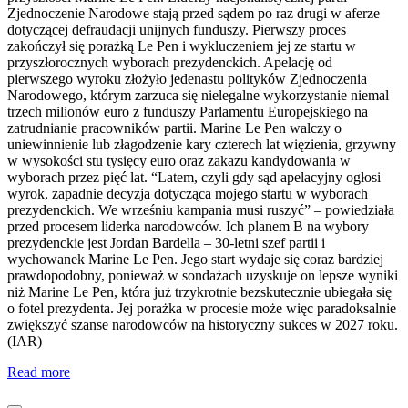
Zjednoczenie Narodowe stają przed sądem po raz drugi w aferze
dotyczącej defraudacji unijnych funduszy. Pierwszy proces
zakończył się porażką Le Pen i wykluczeniem jej ze startu w
przyszłorocznych wyborach prezydenckich. Apelację od
pierwszego wyroku złożyło jedenastu polityków Zjednoczenia
Narodowego, którym zarzuca się nielegalne wykorzystanie niemal
trzech milionów euro z funduszy Parlamentu Europejskiego na
zatrudnianie pracowników partii. Marine Le Pen walczy o
uniewinnienie lub złagodzenie kary czterech lat więzienia, grzywny
w wysokości stu tysięcy euro oraz zakazu kandydowania w
wyborach przez pięć lat. “Latem, czyli gdy sąd apelacyjny ogłosi
wyrok, zapadnie decyzja dotycząca mojego startu w wyborach
prezydenckich. We wrześniu kampania musi ruszyć” – powiedziała
przed procesem liderka narodowców. Ich planem B na wybory
prezydenckie jest Jordan Bardella – 30-letni szef partii i
wychowanek Marine Le Pen. Jego start wydaje się coraz bardziej
prawdopodobny, ponieważ w sondażach uzyskuje on lepsze wyniki
niż Marine Le Pen, która już trzykrotnie bezskutecznie ubiegała się
o fotel prezydenta. Jej porażka w procesie może więc paradoksalnie
zwiększyć szanse narodowców na historyczny sukces w 2027 roku.
(IAR)
Read more