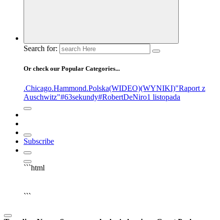
Search for:
Or check our Popular Categories...
.Chicago
.Hammond
.Polska
(WIDEO)
(WYNIKI)
"Raport z
Auschwitz"
#63sekundy
#RobertDeNiro
1 listopada
Subscribe
```html
▶
Kliknij PLAY, aby słuchać
🔈
🔊
```