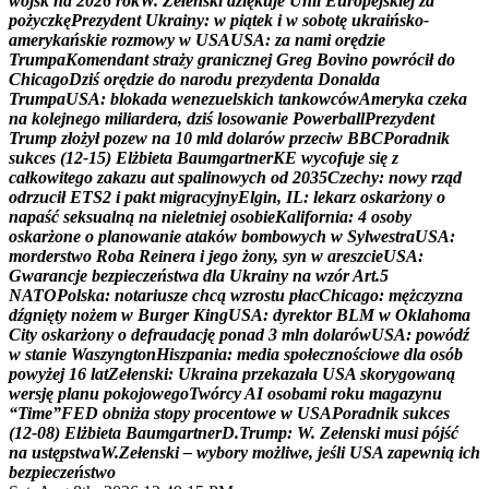
w
o
j
s
k
n
a
2
0
2
6
r
o
k
W
.
Z
e
ł
e
n
s
k
i
d
z
i
ę
k
u
j
e
U
n
i
i
E
u
r
o
p
e
j
s
k
i
e
j
z
a
p
o
ż
y
c
z
k
ę
P
r
e
z
y
d
e
n
t
U
k
r
a
i
n
y
:
w
p
i
ą
t
e
k
i
w
s
o
b
o
t
ę
u
k
r
a
i
ń
s
k
o
-
a
m
e
r
y
k
a
ń
s
k
i
e
r
o
z
m
o
w
y
w
U
S
A
U
S
A
:
z
a
n
a
m
i
o
r
ę
d
z
i
e
T
r
u
m
p
a
K
o
m
e
n
d
a
n
t
s
t
r
a
ż
y
g
r
a
n
i
c
z
n
e
j
G
r
e
g
B
o
v
i
n
o
p
o
w
r
ó
c
i
ł
d
o
C
h
i
c
a
g
o
D
z
i
ś
o
r
ę
d
z
i
e
d
o
n
a
r
o
d
u
p
r
e
z
y
d
e
n
t
a
D
o
n
a
l
d
a
T
r
u
m
p
a
U
S
A
:
b
l
o
k
a
d
a
w
e
n
e
z
u
e
l
s
k
i
c
h
t
a
n
k
o
w
c
ó
w
A
m
e
r
y
k
a
c
z
e
k
a
n
a
k
o
l
e
j
n
e
g
o
m
i
l
i
a
r
d
e
r
a
,
d
z
i
ś
l
o
s
o
w
a
n
i
e
P
o
w
e
r
b
a
l
l
P
r
e
z
y
d
e
n
t
T
r
u
m
p
z
ł
o
ż
y
ł
p
o
z
e
w
n
a
1
0
m
l
d
d
o
l
a
r
ó
w
p
r
z
e
c
i
w
B
B
C
P
o
r
a
d
n
i
k
s
u
k
c
e
s
(
1
2
-
1
5
)
E
l
ż
b
i
e
t
a
B
a
u
m
g
a
r
t
n
e
r
K
E
w
y
c
o
f
u
j
e
s
i
ę
z
c
a
ł
k
o
w
i
t
e
g
o
z
a
k
a
z
u
a
u
t
s
p
a
l
i
n
o
w
y
c
h
o
d
2
0
3
5
C
z
e
c
h
y
:
n
o
w
y
r
z
ą
d
o
d
r
z
u
c
i
ł
E
T
S
2
i
p
a
k
t
m
i
g
r
a
c
y
j
n
y
E
l
g
i
n
,
I
L
:
l
e
k
a
r
z
o
s
k
a
r
ż
o
n
y
o
n
a
p
a
ś
ć
s
e
k
s
u
a
l
n
ą
n
a
n
i
e
l
e
t
n
i
e
j
o
s
o
b
i
e
K
a
l
i
f
o
r
n
i
a
:
4
o
s
o
b
y
o
s
k
a
r
ż
o
n
e
o
p
l
a
n
o
w
a
n
i
e
a
t
a
k
ó
w
b
o
m
b
o
w
y
c
h
w
S
y
l
w
e
s
t
r
a
U
S
A
:
m
o
r
d
e
r
s
t
w
o
R
o
b
a
R
e
i
n
e
r
a
i
j
e
g
o
ż
o
n
y
,
s
y
n
w
a
r
e
s
z
c
i
e
U
S
A
:
G
w
a
r
a
n
c
j
e
b
e
z
p
i
e
c
z
e
ń
s
t
w
a
d
l
a
U
k
r
a
i
n
y
n
a
w
z
ó
r
A
r
t
.
5
N
A
T
O
P
o
l
s
k
a
:
n
o
t
a
r
i
u
s
z
e
c
h
c
ą
w
z
r
o
s
t
u
p
ł
a
c
C
h
i
c
a
g
o
:
m
ę
ż
c
z
y
z
n
a
d
ź
g
n
i
ę
t
y
n
o
ż
e
m
w
B
u
r
g
e
r
K
i
n
g
U
S
A
:
d
y
r
e
k
t
o
r
B
L
M
w
O
k
l
a
h
o
m
a
C
i
t
y
o
s
k
a
r
ż
o
n
y
o
d
e
f
r
a
u
d
a
c
j
ę
p
o
n
a
d
3
m
l
n
d
o
l
a
r
ó
w
U
S
A
:
p
o
w
ó
d
ź
w
s
t
a
n
i
e
W
a
s
z
y
n
g
t
o
n
H
i
s
z
p
a
n
i
a
:
m
e
d
i
a
s
p
o
ł
e
c
z
n
o
ś
c
i
o
w
e
d
l
a
o
s
ó
b
p
o
w
y
ż
e
j
1
6
l
a
t
Z
e
ł
e
n
s
k
i
:
U
k
r
a
i
n
a
p
r
z
e
k
a
z
a
ł
a
U
S
A
s
k
o
r
y
g
o
w
a
n
ą
w
e
r
s
j
ę
p
l
a
n
u
p
o
k
o
j
o
w
e
g
o
T
w
ó
r
c
y
A
I
o
s
o
b
a
m
i
r
o
k
u
m
a
g
a
z
y
n
u
“
T
i
m
e
”
F
E
D
o
b
n
i
ż
a
s
t
o
p
y
p
r
o
c
e
n
t
o
w
e
w
U
S
A
P
o
r
a
d
n
i
k
s
u
k
c
e
s
(
1
2
-
0
8
)
E
l
ż
b
i
e
t
a
B
a
u
m
g
a
r
t
n
e
r
D
.
T
r
u
m
p
:
W
.
Z
e
ł
e
n
s
k
i
m
u
s
i
p
ó
j
ś
ć
n
a
u
s
t
ę
p
s
t
w
a
W
.
Z
e
ł
e
n
s
k
i
–
w
y
b
o
r
y
m
o
ż
l
i
w
e
,
j
e
ś
l
i
U
S
A
z
a
p
e
w
n
i
ą
i
c
h
b
e
z
p
i
e
c
z
e
ń
s
t
w
o