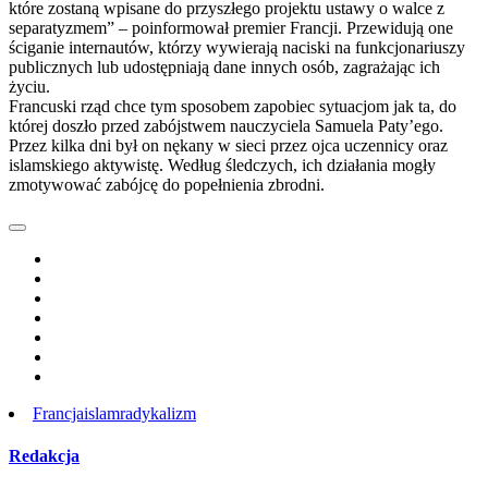
które zostaną wpisane do przyszłego projektu ustawy o walce z
separatyzmem” – poinformował premier Francji. Przewidują one
ściganie internautów, którzy wywierają naciski na funkcjonariuszy
publicznych lub udostępniają dane innych osób, zagrażając ich
życiu.
Francuski rząd chce tym sposobem zapobiec sytuacjom jak ta, do
której doszło przed zabójstwem nauczyciela Samuela Paty’ego.
Przez kilka dni był on nękany w sieci przez ojca uczennicy oraz
islamskiego aktywistę. Według śledczych, ich działania mogły
zmotywować zabójcę do popełnienia zbrodni.
Francja
islam
radykalizm
Redakcja