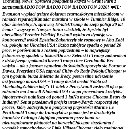
Trending News:
S
p
r
a
w
c
a
p
o
d
p
a
l
e
n
i
a
k
r
z
y
ż
a
w
G
r
a
n
t
P
a
r
k
z
z
a
r
z
u
t
a
m
i
R
A
D
I
O
T
O
N
R
A
D
I
O
T
O
N
R
A
D
I
O
T
O
N
2
0
2
6
!
❤
I
L
:
E
v
a
n
s
t
o
n
w
y
p
ł
a
c
i
t
y
s
i
ą
c
e
d
o
l
a
r
o
m
c
z
a
r
n
o
s
k
ó
r
y
m
m
i
e
s
z
k
a
ń
c
o
m
w
r
a
m
a
c
h
r
e
p
a
r
a
c
j
i
K
a
n
a
d
a
:
m
a
s
a
k
r
a
w
s
z
k
o
l
e
w
T
u
m
b
l
e
r
R
i
d
g
e
.
1
0
o
f
i
a
r
ś
m
i
e
r
t
e
l
n
y
c
h
,
s
p
r
a
w
c
ą
1
8
-
l
a
t
e
k
T
r
u
m
p
d
o
s
z
e
f
a
p
o
l
i
c
j
i
2
0
l
a
t
t
e
m
u
:
“
w
s
z
y
s
c
y
w
N
o
w
y
m
J
o
r
k
u
w
i
e
d
z
i
e
l
i
,
ż
e
E
p
s
t
e
i
n
b
y
ł
o
b
r
z
y
d
l
i
w
y
”
P
r
e
m
i
e
r
W
i
e
l
k
i
e
j
B
r
y
t
a
n
i
i
w
y
k
l
u
c
z
a
d
y
m
i
s
j
ę
w
s
.
k
o
n
t
r
o
w
e
r
s
j
i
w
o
k
ó
ł
E
p
s
t
e
i
n
a
Z
a
k
o
ń
c
z
y
ł
y
s
i
ę
r
o
z
m
o
w
y
w
A
b
u
Z
a
b
i
w
s
.
p
o
k
o
j
u
n
a
U
k
r
a
i
n
i
e
U
S
A
:
l
i
c
z
b
a
z
a
b
ó
j
s
t
w
s
p
a
d
ł
a
o
p
o
n
a
d
2
0
p
r
o
c
.
w
p
o
r
ó
w
n
a
n
i
u
z
r
o
k
i
e
m
p
o
p
r
z
e
d
n
i
m
–
t
o
n
a
j
w
i
ę
k
s
z
y
j
e
d
n
o
r
o
c
z
n
y
s
p
a
d
e
k
w
h
i
s
t
o
r
i
i
D
a
v
o
s
:
Z
e
ł
e
n
s
k
i
i
T
r
u
m
p
z
a
d
o
w
o
l
e
n
i
z
d
z
i
s
i
e
j
s
z
e
g
o
s
p
o
t
k
a
n
i
a
D
a
v
o
s
:
T
r
u
m
p
c
h
c
e
G
r
e
n
l
a
n
d
i
i
.
B
e
z
w
o
j
s
k
a
–
a
l
e
z
j
a
s
n
y
m
s
y
g
n
a
ł
e
m
d
o
ś
w
i
a
t
a
R
o
z
p
o
c
z
ę
ł
o
s
i
ę
F
o
r
u
m
w
D
a
v
o
s
,
P
r
e
z
y
d
e
n
t
U
S
A
z
a
p
r
o
s
i
ł
C
h
i
n
y
d
o
R
a
d
y
P
o
k
o
j
u
C
h
i
c
a
g
o
:
w
t
y
m
t
y
g
o
d
n
i
u
b
u
r
z
a
ś
n
i
e
ż
n
a
d
o
ś
r
o
d
y
,
p
o
t
e
m
s
i
l
n
e
u
d
e
r
z
e
n
i
e
a
r
k
t
y
c
z
n
e
g
o
m
r
o
z
u
U
S
A
–
T
r
u
m
p
d
o
s
t
a
ł
m
e
d
a
l
N
o
b
l
a
o
d
M
a
c
h
a
d
o
„
Z
a
b
i
ł
e
m
t
a
t
ę
”
:
1
1
-
l
a
t
e
k
z
P
e
n
s
y
l
w
a
n
i
i
z
a
s
t
r
z
e
l
i
ł
o
j
c
a
p
o
z
a
b
r
a
n
i
u
m
u
k
o
n
s
o
l
i
N
i
n
t
e
n
d
o
U
S
A
:
s
t
o
p
a
p
r
o
c
e
n
t
o
w
a
k
r
e
d
y
t
ó
w
h
i
p
o
t
e
c
z
n
y
c
h
n
a
j
n
i
ż
s
z
a
o
d
p
o
n
a
d
3
l
a
t
N
a
m
e
c
z
e
C
h
i
c
a
g
o
B
e
a
r
s
d
o
I
n
d
i
a
n
y
?
S
e
n
a
t
p
r
z
e
d
s
t
a
w
i
ł
p
r
o
j
e
k
t
u
s
t
a
w
y
P
a
r
y
ż
:
r
o
z
p
o
c
z
ą
ł
s
i
ę
p
r
o
c
e
s
,
k
t
ó
r
y
z
a
d
e
c
y
d
u
j
e
o
p
o
l
i
t
y
c
z
n
e
j
p
r
z
y
s
z
ł
o
ś
c
i
M
a
r
i
n
e
L
e
P
e
n
D
o
n
a
l
d
T
r
u
m
p
d
o
I
r
a
ń
c
z
y
k
ó
w
:
p
o
m
o
c
j
e
s
t
w
d
r
o
d
z
e
B
y
ł
a
b
u
r
m
i
s
t
r
z
C
h
i
c
a
g
o
L
i
g
h
t
f
o
o
t
p
o
z
w
a
n
a
p
r
z
e
z
b
a
n
k
z
a
n
i
e
u
r
e
g
u
l
o
w
a
n
e
p
ł
a
t
n
o
ś
c
i
n
a
k
a
r
t
a
c
h
C
h
i
c
a
g
o
:
s
t
r
z
e
l
a
n
i
n
a
i
w
y
p
a
d
e
k
s
a
m
o
c
h
o
d
o
w
y
w
L
i
t
t
l
e
V
i
l
l
a
g
e
C
h
i
c
a
g
o
:
c
i
a
ł
o
z
a
g
i
n
i
o
n
e
j