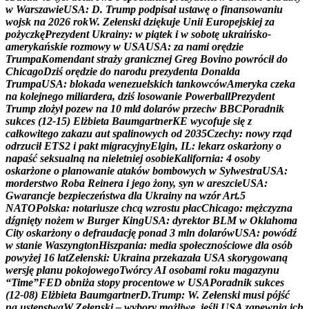
w
W
a
r
s
z
a
w
i
e
U
S
A
:
D
.
T
r
u
m
p
p
o
d
p
i
s
a
ł
u
s
t
a
w
ę
o
f
i
n
a
n
s
o
w
a
n
i
u
w
o
j
s
k
n
a
2
0
2
6
r
o
k
W
.
Z
e
ł
e
n
s
k
i
d
z
i
ę
k
u
j
e
U
n
i
i
E
u
r
o
p
e
j
s
k
i
e
j
z
a
p
o
ż
y
c
z
k
ę
P
r
e
z
y
d
e
n
t
U
k
r
a
i
n
y
:
w
p
i
ą
t
e
k
i
w
s
o
b
o
t
ę
u
k
r
a
i
ń
s
k
o
-
a
m
e
r
y
k
a
ń
s
k
i
e
r
o
z
m
o
w
y
w
U
S
A
U
S
A
:
z
a
n
a
m
i
o
r
ę
d
z
i
e
T
r
u
m
p
a
K
o
m
e
n
d
a
n
t
s
t
r
a
ż
y
g
r
a
n
i
c
z
n
e
j
G
r
e
g
B
o
v
i
n
o
p
o
w
r
ó
c
i
ł
d
o
C
h
i
c
a
g
o
D
z
i
ś
o
r
ę
d
z
i
e
d
o
n
a
r
o
d
u
p
r
e
z
y
d
e
n
t
a
D
o
n
a
l
d
a
T
r
u
m
p
a
U
S
A
:
b
l
o
k
a
d
a
w
e
n
e
z
u
e
l
s
k
i
c
h
t
a
n
k
o
w
c
ó
w
A
m
e
r
y
k
a
c
z
e
k
a
n
a
k
o
l
e
j
n
e
g
o
m
i
l
i
a
r
d
e
r
a
,
d
z
i
ś
l
o
s
o
w
a
n
i
e
P
o
w
e
r
b
a
l
l
P
r
e
z
y
d
e
n
t
T
r
u
m
p
z
ł
o
ż
y
ł
p
o
z
e
w
n
a
1
0
m
l
d
d
o
l
a
r
ó
w
p
r
z
e
c
i
w
B
B
C
P
o
r
a
d
n
i
k
s
u
k
c
e
s
(
1
2
-
1
5
)
E
l
ż
b
i
e
t
a
B
a
u
m
g
a
r
t
n
e
r
K
E
w
y
c
o
f
u
j
e
s
i
ę
z
c
a
ł
k
o
w
i
t
e
g
o
z
a
k
a
z
u
a
u
t
s
p
a
l
i
n
o
w
y
c
h
o
d
2
0
3
5
C
z
e
c
h
y
:
n
o
w
y
r
z
ą
d
o
d
r
z
u
c
i
ł
E
T
S
2
i
p
a
k
t
m
i
g
r
a
c
y
j
n
y
E
l
g
i
n
,
I
L
:
l
e
k
a
r
z
o
s
k
a
r
ż
o
n
y
o
n
a
p
a
ś
ć
s
e
k
s
u
a
l
n
ą
n
a
n
i
e
l
e
t
n
i
e
j
o
s
o
b
i
e
K
a
l
i
f
o
r
n
i
a
:
4
o
s
o
b
y
o
s
k
a
r
ż
o
n
e
o
p
l
a
n
o
w
a
n
i
e
a
t
a
k
ó
w
b
o
m
b
o
w
y
c
h
w
S
y
l
w
e
s
t
r
a
U
S
A
:
m
o
r
d
e
r
s
t
w
o
R
o
b
a
R
e
i
n
e
r
a
i
j
e
g
o
ż
o
n
y
,
s
y
n
w
a
r
e
s
z
c
i
e
U
S
A
:
G
w
a
r
a
n
c
j
e
b
e
z
p
i
e
c
z
e
ń
s
t
w
a
d
l
a
U
k
r
a
i
n
y
n
a
w
z
ó
r
A
r
t
.
5
N
A
T
O
P
o
l
s
k
a
:
n
o
t
a
r
i
u
s
z
e
c
h
c
ą
w
z
r
o
s
t
u
p
ł
a
c
C
h
i
c
a
g
o
:
m
ę
ż
c
z
y
z
n
a
d
ź
g
n
i
ę
t
y
n
o
ż
e
m
w
B
u
r
g
e
r
K
i
n
g
U
S
A
:
d
y
r
e
k
t
o
r
B
L
M
w
O
k
l
a
h
o
m
a
C
i
t
y
o
s
k
a
r
ż
o
n
y
o
d
e
f
r
a
u
d
a
c
j
ę
p
o
n
a
d
3
m
l
n
d
o
l
a
r
ó
w
U
S
A
:
p
o
w
ó
d
ź
w
s
t
a
n
i
e
W
a
s
z
y
n
g
t
o
n
H
i
s
z
p
a
n
i
a
:
m
e
d
i
a
s
p
o
ł
e
c
z
n
o
ś
c
i
o
w
e
d
l
a
o
s
ó
b
p
o
w
y
ż
e
j
1
6
l
a
t
Z
e
ł
e
n
s
k
i
:
U
k
r
a
i
n
a
p
r
z
e
k
a
z
a
ł
a
U
S
A
s
k
o
r
y
g
o
w
a
n
ą
w
e
r
s
j
ę
p
l
a
n
u
p
o
k
o
j
o
w
e
g
o
T
w
ó
r
c
y
A
I
o
s
o
b
a
m
i
r
o
k
u
m
a
g
a
z
y
n
u
“
T
i
m
e
”
F
E
D
o
b
n
i
ż
a
s
t
o
p
y
p
r
o
c
e
n
t
o
w
e
w
U
S
A
P
o
r
a
d
n
i
k
s
u
k
c
e
s
(
1
2
-
0
8
)
E
l
ż
b
i
e
t
a
B
a
u
m
g
a
r
t
n
e
r
D
.
T
r
u
m
p
:
W
.
Z
e
ł
e
n
s
k
i
m
u
s
i
p
ó
j
ś
ć
n
a
u
s
t
ę
p
s
t
w
a
W
.
Z
e
ł
e
n
s
k
i
–
w
y
b
o
r
y
m
o
ż
l
i
w
e
,
j
e
ś
l
i
U
S
A
z
a
p
e
w
n
i
ą
i
c
h