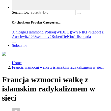
Search for:
Or check our Popular Categories...
.Chicago
.Hammond
.Polska
(WIDEO)
(WYNIKI)
"Raport z
Auschwitz"
#63sekundy
#RobertDeNiro
1 listopada
Subscribe
Home
Francja wzmocni walkę z islamskim radykalizmem w sieci
Francja wzmocni walkę z
islamskim radykalizmem w
sieci