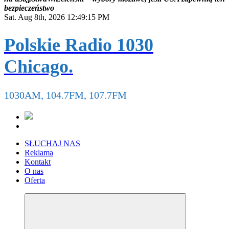
b
e
z
p
i
e
c
z
e
ń
s
t
w
o
Sat. Aug 8th, 2026
12:49:16 PM
Polskie Radio 1030
Chicago.
1030AM, 104.7FM, 107.7FM
SŁUCHAJ NAS
Reklama
Kontakt
O nas
Oferta