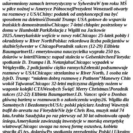
u
d
a
r
e
m
n
i
o
n
y
z
a
m
a
c
h
t
e
r
r
o
r
y
s
t
y
c
z
n
y
w
S
y
l
w
e
s
t
r
a
W
t
y
m
r
o
k
u
M
Ś
w
p
i
ł
c
e
n
o
ż
n
e
j
w
A
m
e
r
y
c
e
P
ó
ł
n
o
c
n
e
j
P
r
e
z
y
d
e
n
t
W
e
n
e
z
u
e
l
i
o
t
w
a
r
t
y
n
a
r
o
z
m
o
w
y
z
U
S
A
C
h
i
n
y
:
p
o
d
a
t
e
k
o
d
a
n
t
y
k
o
n
c
e
p
c
j
i
m
a
b
y
ć
s
p
o
s
o
b
e
m
n
a
d
z
i
e
t
n
o
ś
ć
D
o
n
a
l
d
T
r
u
m
p
:
U
S
A
g
o
t
o
w
e
d
o
w
s
p
a
r
c
i
a
i
r
a
ń
s
k
i
c
h
d
e
m
o
n
s
t
r
a
n
t
ó
w
C
h
i
c
a
g
o
:
7
-
l
e
t
n
i
c
h
ł
o
p
i
e
c
p
o
s
t
r
z
e
l
o
n
y
w
d
o
m
u
w
H
u
m
b
o
l
d
t
P
a
r
k
R
e
l
a
c
j
a
z
W
i
g
i
l
i
i
n
a
J
a
c
k
o
w
i
e
2
0
2
5
.
A
m
e
r
y
k
a
ń
s
k
i
e
w
e
j
ś
c
i
e
w
n
o
w
y
r
o
k
C
h
i
c
a
g
o
:
2
5
-
l
a
t
e
k
p
o
b
i
t
y
i
o
k
r
a
d
z
i
o
n
y
w
R
i
v
e
r
N
o
r
t
h
P
o
l
s
k
a
:
r
e
k
o
r
d
o
w
a
l
i
c
z
b
a
p
o
l
i
c
j
a
n
t
ó
w
w
s
ł
u
ż
b
i
e
S
y
l
w
e
s
t
e
r
w
C
h
i
c
a
g
o
P
o
r
a
d
n
i
k
s
u
k
c
e
s
(
1
2
-
2
9
)
E
l
ż
b
i
e
t
a
B
a
u
m
g
a
r
t
n
e
r
I
L
:
e
m
e
r
y
t
o
w
a
n
a
n
a
u
c
z
y
c
i
e
l
k
a
w
y
g
r
a
ł
a
2
5
0
t
y
s
.
d
o
l
a
r
ó
w
w
l
o
t
e
r
i
i
N
i
e
m
c
y
:
n
a
p
a
d
s
t
u
l
e
c
i
a
w
G
e
l
s
e
n
k
i
r
c
h
e
n
F
l
o
r
y
d
a
:
s
p
o
t
k
a
n
i
e
D
.
T
r
u
m
p
a
i
B
.
N
e
t
a
n
j
a
h
u
C
h
i
c
a
g
o
:
w
y
p
a
d
e
k
w
W
r
i
g
l
e
y
v
i
l
l
e
,
2
p
o
l
i
c
j
a
n
t
ó
w
c
i
ę
ż
k
o
r
a
n
n
y
c
h
Z
e
ł
e
n
s
k
i
p
o
d
s
u
m
o
w
u
j
e
r
o
z
m
o
w
y
w
U
S
A
C
h
i
c
a
g
o
:
s
t
r
z
e
l
a
n
i
n
a
w
R
i
v
e
r
N
o
r
t
h
,
1
o
s
o
b
a
n
i
e
ż
y
j
e
D
.
T
r
u
m
p
:
“
m
i
a
ł
e
m
d
o
b
r
ą
r
o
z
m
o
w
ę
z
P
u
t
i
n
e
m
”
M
a
n
e
w
r
y
C
h
i
n
w
o
k
ó
ł
T
a
j
w
a
n
u
C
h
i
c
a
g
o
:
3
2
-
l
e
t
n
i
m
ę
ż
c
z
y
z
n
a
d
ź
g
n
i
ę
t
y
n
o
ż
e
m
w
w
a
g
o
n
i
e
k
o
l
e
j
k
i
C
T
A
W
e
s
o
ł
y
c
h
Ś
w
i
ą
t
!
M
e
r
r
y
C
h
r
i
s
t
m
a
s
!
P
o
r
a
d
n
i
k
s
u
k
c
e
s
(
1
2
-
2
2
)
E
l
ż
b
i
e
t
a
B
a
u
m
g
a
r
t
n
e
r
J
.
D
.
V
a
n
c
e
:
s
p
ó
r
o
D
o
n
b
a
s
g
ł
ó
w
n
ą
b
a
r
i
e
r
ą
w
r
o
z
m
o
w
a
c
h
o
z
a
k
o
ń
c
z
e
n
i
u
w
o
j
n
y
2
6
.
W
i
g
i
l
i
a
d
l
a
S
a
m
o
t
n
y
c
h
i
B
e
z
d
o
m
n
y
c
h
U
S
A
:
p
o
l
s
k
i
p
i
ę
ś
c
i
a
r
z
A
n
d
r
z
e
j
W
a
w
r
z
y
k
t
r
a
f
i
ł
d
o
a
r
e
s
z
t
u
n
a
F
l
o
r
y
d
z
i
e
N
i
e
ż
y
j
e
C
h
r
i
s
R
e
a
,
m
u
z
y
k
m
i
a
ł
7
4
l
a
t
a
.
A
r
a
b
i
a
S
a
u
d
y
j
s
k
a
p
o
r
a
z
p
i
e
r
w
s
z
y
o
d
3
0
l
a
t
o
d
n
o
t
o
w
a
ł
a
o
p
a
d
y
ś
n
i
e
g
u
.
A
m
e
r
y
k
a
n
i
e
z
a
w
i
e
s
z
a
j
ą
i
n
w
e
s
t
y
c
j
e
w
m
o
r
s
k
ą
e
n
e
r
g
e
t
y
k
ę
w
i
a
t
r
o
w
ą
C
h
i
c
a
g
o
:
u
w
a
g
a
n
a
n
o
w
ą
f
o
r
m
ę
o
s
z
u
s
t
w
a
,
k
o
b
i
e
t
a
s
t
r
a
c
i
ł
a
4
5
t
y
s
.
d
o
l
a
r
ó
w
P
o
s
p
o
t
k
a
n
i
u
p
r
e
z
y
d
e
n
t
ó
w
P
o
l
s
k
i
i
U
k
r
a
i
n
y