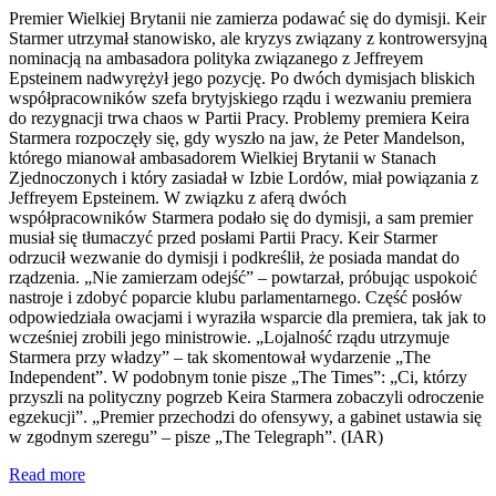
Premier Wielkiej Brytanii nie zamierza podawać się do dymisji. Keir
Starmer utrzymał stanowisko, ale kryzys związany z kontrowersyjną
nominacją na ambasadora polityka związanego z Jeffreyem
Epsteinem nadwyrężył jego pozycję. Po dwóch dymisjach bliskich
współpracowników szefa brytyjskiego rządu i wezwaniu premiera
do rezygnacji trwa chaos w Partii Pracy. Problemy premiera Keira
Starmera rozpoczęły się, gdy wyszło na jaw, że Peter Mandelson,
którego mianował ambasadorem Wielkiej Brytanii w Stanach
Zjednoczonych i który zasiadał w Izbie Lordów, miał powiązania z
Jeffreyem Epsteinem. W związku z aferą dwóch
współpracowników Starmera podało się do dymisji, a sam premier
musiał się tłumaczyć przed posłami Partii Pracy. Keir Starmer
odrzucił wezwanie do dymisji i podkreślił, że posiada mandat do
rządzenia. „Nie zamierzam odejść” – powtarzał, próbując uspokoić
nastroje i zdobyć poparcie klubu parlamentarnego. Część posłów
odpowiedziała owacjami i wyraziła wsparcie dla premiera, tak jak to
wcześniej zrobili jego ministrowie. „Lojalność rządu utrzymuje
Starmera przy władzy” – tak skomentował wydarzenie „The
Independent”. W podobnym tonie pisze „The Times”: „Ci, którzy
przyszli na polityczny pogrzeb Keira Starmera zobaczyli odroczenie
egzekucji”. „Premier przechodzi do ofensywy, a gabinet ustawia się
w zgodnym szeregu” – pisze „The Telegraph”. (IAR)
Read more