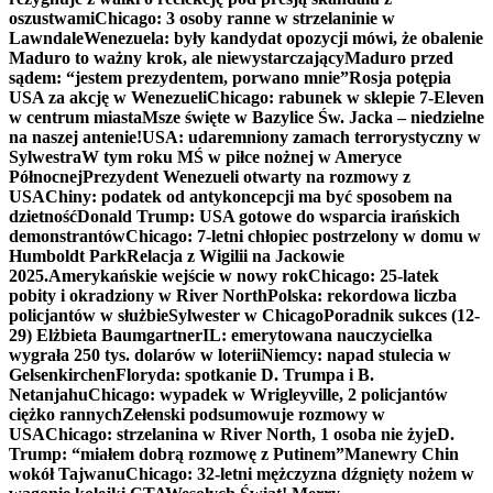
oszustwami
Chicago: 3 osoby ranne w strzelaninie w
Lawndale
Wenezuela: były kandydat opozycji mówi, że obalenie
Maduro to ważny krok, ale niewystarczający
Maduro przed
sądem: “jestem prezydentem, porwano mnie”
Rosja potępia
USA za akcję w Wenezueli
Chicago: rabunek w sklepie 7-Eleven
w centrum miasta
Msze święte w Bazylice Św. Jacka – niedzielne
na naszej antenie!
USA: udaremniony zamach terrorystyczny w
Sylwestra
W tym roku MŚ w piłce nożnej w Ameryce
Północnej
Prezydent Wenezueli otwarty na rozmowy z
USA
Chiny: podatek od antykoncepcji ma być sposobem na
dzietność
Donald Trump: USA gotowe do wsparcia irańskich
demonstrantów
Chicago: 7-letni chłopiec postrzelony w domu w
Humboldt Park
Relacja z Wigilii na Jackowie
2025.
Amerykańskie wejście w nowy rok
Chicago: 25-latek
pobity i okradziony w River North
Polska: rekordowa liczba
policjantów w służbie
Sylwester w Chicago
Poradnik sukces (12-
29) Elżbieta Baumgartner
IL: emerytowana nauczycielka
wygrała 250 tys. dolarów w loterii
Niemcy: napad stulecia w
Gelsenkirchen
Floryda: spotkanie D. Trumpa i B.
Netanjahu
Chicago: wypadek w Wrigleyville, 2 policjantów
ciężko rannych
Zełenski podsumowuje rozmowy w
USA
Chicago: strzelanina w River North, 1 osoba nie żyje
D.
Trump: “miałem dobrą rozmowę z Putinem”
Manewry Chin
wokół Tajwanu
Chicago: 32-letni mężczyzna dźgnięty nożem w