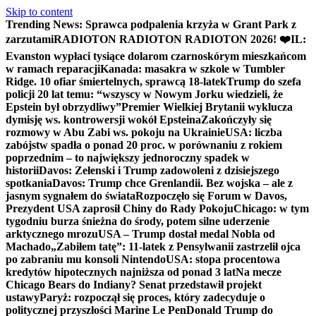
Skip to content
Trending News:
Sprawca podpalenia krzyża w Grant Park z
zarzutami
RADIOTON RADIOTON RADIOTON 2026! ❤️
IL:
Evanston wypłaci tysiące dolarom czarnoskórym mieszkańcom
w ramach reparacji
Kanada: masakra w szkole w Tumbler
Ridge. 10 ofiar śmiertelnych, sprawcą 18-latek
Trump do szefa
policji 20 lat temu: “wszyscy w Nowym Jorku wiedzieli, że
Epstein był obrzydliwy”
Premier Wielkiej Brytanii wyklucza
dymisję ws. kontrowersji wokół Epsteina
Zakończyły się
rozmowy w Abu Zabi ws. pokoju na Ukrainie
USA: liczba
zabójstw spadła o ponad 20 proc. w porównaniu z rokiem
poprzednim – to największy jednoroczny spadek w
historii
Davos: Zełenski i Trump zadowoleni z dzisiejszego
spotkania
Davos: Trump chce Grenlandii. Bez wojska – ale z
jasnym sygnałem do świata
Rozpoczęło się Forum w Davos,
Prezydent USA zaprosił Chiny do Rady Pokoju
Chicago: w tym
tygodniu burza śnieżna do środy, potem silne uderzenie
arktycznego mrozu
USA – Trump dostał medal Nobla od
Machado
„Zabiłem tatę”: 11-latek z Pensylwanii zastrzelił ojca
po zabraniu mu konsoli Nintendo
USA: stopa procentowa
kredytów hipotecznych najniższa od ponad 3 lat
Na mecze
Chicago Bears do Indiany? Senat przedstawił projekt
ustawy
Paryż: rozpoczął się proces, który zadecyduje o
politycznej przyszłości Marine Le Pen
Donald Trump do