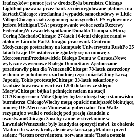
Irańczyków: pomoc jest w drodze
Była burmistrz Chicago
Lightfoot pozwana przez bank za nieuregulowane płatności na
kartach
Chicago: strzelanina i wypadek samochodowy w Little
Village
Chicago: ciało zaginionej nauczycielki CPS wyłowione z
jeziora Michigan
USA: postępowanie wobec szefa Rezerwy
Federalnej
W czwartek spotkanie Donalda Trumpa z Maríą
Coriną Machado
Chicago: 27-latek i 6-letni chłopiec ranni w
ataku w Lincoln Park
Chicago: pracownik Centrum
Medycznego postrzelony na kampusie Uniwersytetu Rush
Po 25
latach kraje UE ostatecznie zgodziły się na umowę z
Mercosurem
Przedstawiciele Białego Domu w Caracas
Nowe
wytyczne żywieniowe Białego Domu
Stany Zjednoczone
przedstawiły plan dla Wenezueli
Chicago: 78-latek zastrzelony
w domu w południowo-zachodniej części miasta
Chiny karzą
Japonię, Tokio protestuje
Chicago: 33-latek oskarżony o
kradzież towarów o wartości 1200 dolarów ze sklepu
Macy’s
Chicago: bójka i pchnięcie nożem na stacji
CTA
Kongresmen Mike Quigley będzie ubiegał się o stanowisko
burmistrza Chicago
Włochy mogą opuścić mniejszość blokującą
umowę UE-Mercosur
Minnesota: gubernator Tim Waltz
rezygnuje z walki o reelekcję pod presją skandalu z
oszustwami
Chicago: 3 osoby ranne w strzelaninie w
Lawndale
Wenezuela: były kandydat opozycji mówi, że obalenie
Maduro to ważny krok, ale niewystarczający
Maduro przed
sądem: “jestem prezydentem, porwano mnie”
Rosja potępia