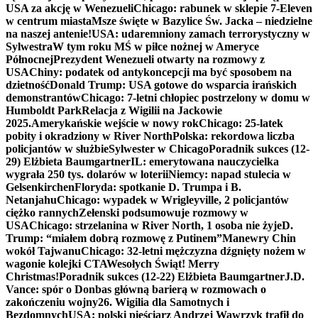
USA za akcję w Wenezueli
Chicago: rabunek w sklepie 7-Eleven
w centrum miasta
Msze święte w Bazylice Św. Jacka – niedzielne
na naszej antenie!
USA: udaremniony zamach terrorystyczny w
Sylwestra
W tym roku MŚ w piłce nożnej w Ameryce
Północnej
Prezydent Wenezueli otwarty na rozmowy z
USA
Chiny: podatek od antykoncepcji ma być sposobem na
dzietność
Donald Trump: USA gotowe do wsparcia irańskich
demonstrantów
Chicago: 7-letni chłopiec postrzelony w domu w
Humboldt Park
Relacja z Wigilii na Jackowie
2025.
Amerykańskie wejście w nowy rok
Chicago: 25-latek
pobity i okradziony w River North
Polska: rekordowa liczba
policjantów w służbie
Sylwester w Chicago
Poradnik sukces (12-
29) Elżbieta Baumgartner
IL: emerytowana nauczycielka
wygrała 250 tys. dolarów w loterii
Niemcy: napad stulecia w
Gelsenkirchen
Floryda: spotkanie D. Trumpa i B.
Netanjahu
Chicago: wypadek w Wrigleyville, 2 policjantów
ciężko rannych
Zełenski podsumowuje rozmowy w
USA
Chicago: strzelanina w River North, 1 osoba nie żyje
D.
Trump: “miałem dobrą rozmowę z Putinem”
Manewry Chin
wokół Tajwanu
Chicago: 32-letni mężczyzna dźgnięty nożem w
wagonie kolejki CTA
Wesołych Świąt! Merry
Christmas!
Poradnik sukces (12-22) Elżbieta Baumgartner
J.D.
Vance: spór o Donbas główną barierą w rozmowach o
zakończeniu wojny
26. Wigilia dla Samotnych i
Bezdomnych
USA: polski pięściarz Andrzej Wawrzyk trafił do