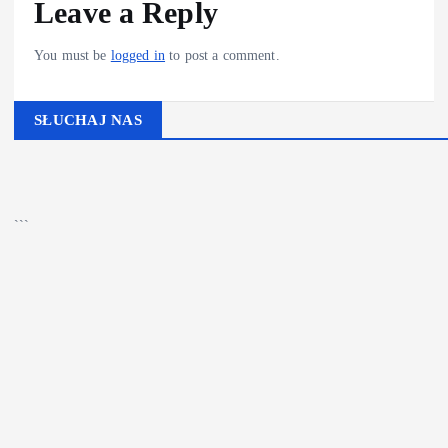
Leave a Reply
You must be
logged in
to post a comment.
SŁUCHAJ NAS
▶
Kliknij PLAY, aby słuchać
```