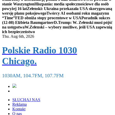
stanie Waszyngton
Hiszpania: media społecznościowe dla osób
powyżej 16 lat
Zełenski: Ukraina przekazała USA skorygowaną
wersję planu pokojowego
Twórcy AI osobami roku magazynu
“Time”
FED obniża stopy procentowe w USA
Poradnik sukces
(12-08) Elżbieta Baumgartner
D.Trump: W. Zełenski musi pójść
na ustępstwa
W.Zełenski – wybory możliwe, jeśli USA zapewnią
ich bezpieczeństwo
Thu. Aug 6th, 2026
Polskie Radio 1030
Chicago.
1030AM, 104.7FM, 107.7FM
SŁUCHAJ NAS
Reklama
Kontakt
O nas