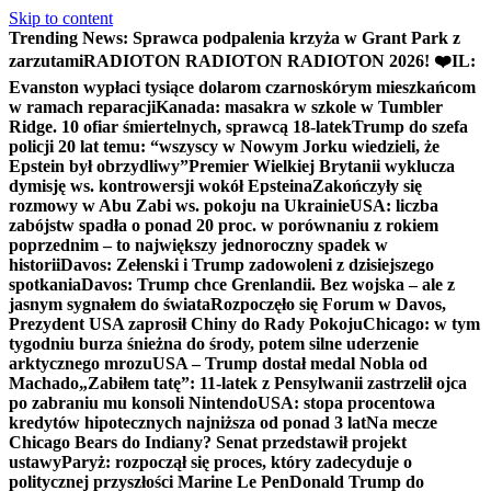
Skip to content
Trending News:
Sprawca podpalenia krzyża w Grant Park z
zarzutami
RADIOTON RADIOTON RADIOTON 2026! ❤️
IL:
Evanston wypłaci tysiące dolarom czarnoskórym mieszkańcom
w ramach reparacji
Kanada: masakra w szkole w Tumbler
Ridge. 10 ofiar śmiertelnych, sprawcą 18-latek
Trump do szefa
policji 20 lat temu: “wszyscy w Nowym Jorku wiedzieli, że
Epstein był obrzydliwy”
Premier Wielkiej Brytanii wyklucza
dymisję ws. kontrowersji wokół Epsteina
Zakończyły się
rozmowy w Abu Zabi ws. pokoju na Ukrainie
USA: liczba
zabójstw spadła o ponad 20 proc. w porównaniu z rokiem
poprzednim – to największy jednoroczny spadek w
historii
Davos: Zełenski i Trump zadowoleni z dzisiejszego
spotkania
Davos: Trump chce Grenlandii. Bez wojska – ale z
jasnym sygnałem do świata
Rozpoczęło się Forum w Davos,
Prezydent USA zaprosił Chiny do Rady Pokoju
Chicago: w tym
tygodniu burza śnieżna do środy, potem silne uderzenie
arktycznego mrozu
USA – Trump dostał medal Nobla od
Machado
„Zabiłem tatę”: 11-latek z Pensylwanii zastrzelił ojca
po zabraniu mu konsoli Nintendo
USA: stopa procentowa
kredytów hipotecznych najniższa od ponad 3 lat
Na mecze
Chicago Bears do Indiany? Senat przedstawił projekt
ustawy
Paryż: rozpoczął się proces, który zadecyduje o
politycznej przyszłości Marine Le Pen
Donald Trump do