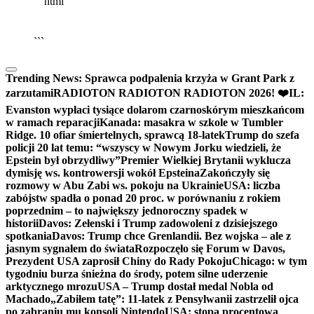
```html
▶
Kliknij PLAY, aby słuchać
🔈
🔊
```
Trending News:
Sprawca podpalenia krzyża w Grant Park z
zarzutami
RADIOTON RADIOTON RADIOTON 2026! ❤️
IL:
Evanston wypłaci tysiące dolarom czarnoskórym mieszkańcom
w ramach reparacji
Kanada: masakra w szkole w Tumbler
Ridge. 10 ofiar śmiertelnych, sprawcą 18-latek
Trump do szefa
policji 20 lat temu: “wszyscy w Nowym Jorku wiedzieli, że
Epstein był obrzydliwy”
Premier Wielkiej Brytanii wyklucza
dymisję ws. kontrowersji wokół Epsteina
Zakończyły się
rozmowy w Abu Zabi ws. pokoju na Ukrainie
USA: liczba
zabójstw spadła o ponad 20 proc. w porównaniu z rokiem
poprzednim – to największy jednoroczny spadek w
historii
Davos: Zełenski i Trump zadowoleni z dzisiejszego
spotkania
Davos: Trump chce Grenlandii. Bez wojska – ale z
jasnym sygnałem do świata
Rozpoczęło się Forum w Davos,
Prezydent USA zaprosił Chiny do Rady Pokoju
Chicago: w tym
tygodniu burza śnieżna do środy, potem silne uderzenie
arktycznego mrozu
USA – Trump dostał medal Nobla od
Machado
„Zabiłem tatę”: 11-latek z Pensylwanii zastrzelił ojca
po zabraniu mu konsoli Nintendo
USA: stopa procentowa