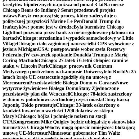
kredytów hipotecznych najniższa od ponad 3 lat
Na mecze
Chicago Bears do Indiany? Senat przedstawił projekt
ustawy
Paryż: rozpoczął się proces, który zadecyduje o
politycznej przyszłości Marine Le Pen
Donald Trump do
Irańczyków: pomoc jest w drodze
Była burmistrz Chicago
Lightfoot pozwana przez bank za nieuregulowane płatności na
kartach
Chicago: strzelanina i wypadek samochodowy w Little
Village
Chicago: ciało zaginionej nauczycielki CPS wyłowione z
jeziora Michigan
USA: postępowanie wobec szefa Rezerwy
Federalnej
W czwartek spotkanie Donalda Trumpa z Maríą
Coriną Machado
Chicago: 27-latek i 6-letni chłopiec ranni w
ataku w Lincoln Park
Chicago: pracownik Centrum
Medycznego postrzelony na kampusie Uniwersytetu Rush
Po 25
latach kraje UE ostatecznie zgodziły się na umowę z
Mercosurem
Przedstawiciele Białego Domu w Caracas
Nowe
wytyczne żywieniowe Białego Domu
Stany Zjednoczone
przedstawiły plan dla Wenezueli
Chicago: 78-latek zastrzelony
w domu w południowo-zachodniej części miasta
Chiny karzą
Japonię, Tokio protestuje
Chicago: 33-latek oskarżony o
kradzież towarów o wartości 1200 dolarów ze sklepu
Macy’s
Chicago: bójka i pchnięcie nożem na stacji
CTA
Kongresmen Mike Quigley będzie ubiegał się o stanowisko
burmistrza Chicago
Włochy mogą opuścić mniejszość blokującą
umowę UE-Mercosur
Minnesota: gubernator Tim Waltz
rezygnuje z walki o reelekcję pod presją skandalu z