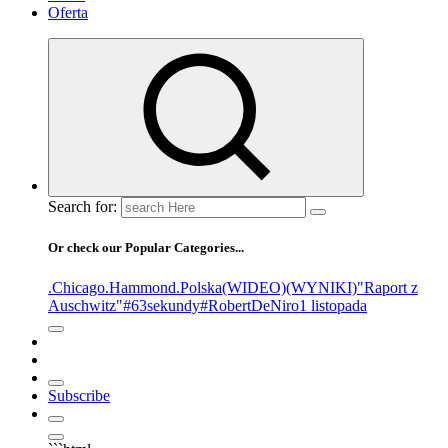
Oferta
Search for:
Or check our Popular Categories...
.Chicago
.Hammond
.Polska
(WIDEO)
(WYNIKI)
"Raport z
Auschwitz"
#63sekundy
#RobertDeNiro
1 listopada
Subscribe