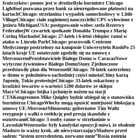
Irańczyków: pomoc jest w drodze
Była burmistrz Chicago
Lightfoot pozwana przez bank za nieuregulowane płatności na
kartach
Chicago: strzelanina i wypadek samochodowy w Little
Village
Chicago: ciało zaginionej nauczycielki CPS wyłowione z
jeziora Michigan
USA: postępowanie wobec szefa Rezerwy
Federalnej
W czwartek spotkanie Donalda Trumpa z Maríą
Coriną Machado
Chicago: 27-latek i 6-letni chłopiec ranni w
ataku w Lincoln Park
Chicago: pracownik Centrum
Medycznego postrzelony na kampusie Uniwersytetu Rush
Po 25
latach kraje UE ostatecznie zgodziły się na umowę z
Mercosurem
Przedstawiciele Białego Domu w Caracas
Nowe
wytyczne żywieniowe Białego Domu
Stany Zjednoczone
przedstawiły plan dla Wenezueli
Chicago: 78-latek zastrzelony
w domu w południowo-zachodniej części miasta
Chiny karzą
Japonię, Tokio protestuje
Chicago: 33-latek oskarżony o
kradzież towarów o wartości 1200 dolarów ze sklepu
Macy’s
Chicago: bójka i pchnięcie nożem na stacji
CTA
Kongresmen Mike Quigley będzie ubiegał się o stanowisko
burmistrza Chicago
Włochy mogą opuścić mniejszość blokującą
umowę UE-Mercosur
Minnesota: gubernator Tim Waltz
rezygnuje z walki o reelekcję pod presją skandalu z
oszustwami
Chicago: 3 osoby ranne w strzelaninie w
Lawndale
Wenezuela: były kandydat opozycji mówi, że obalenie
Maduro to ważny krok, ale niewystarczający
Maduro przed
sądem: “jestem prezydentem, porwano mnie”
Rosja potępia