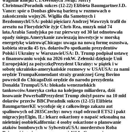
wagonie kolejki CTA
Wesołych Świąt! Merry
Christmas!
Poradnik sukces (12-22) Elżbieta Baumgartner
J.D.
Vance: spór o Donbas główną barierą w rozmowach o
zakończeniu wojny
26. Wigilia dla Samotnych i
Bezdomnych
USA: polski pięściarz Andrzej Wawrzyk trafił do
aresztu na Florydzie
Nie żyje Chris Rea, muzyk miał 74
lata.
Arabia Saudyjska po raz pierwszy od 30 lat odnotowała
opady śniegu.
Amerykanie zawieszają inwestycje w morską
energetykę wiatrową
Chicago: uwaga na nową formę oszustwa,
kobieta straciła 45 tys. dolarów
Po spotkaniu prezydentów
Polski i Ukrainy w Warszawie
USA: D. Trump podpisał ustawę
o finansowaniu wojsk na 2026 rok
W. Zełenski dziękuje Unii
Europejskiej za pożyczkę
Prezydent Ukrainy: w piątek i w
sobotę ukraińsko-amerykańskie rozmowy w USA
USA: za nami
orędzie Trumpa
Komendant straży granicznej Greg Bovino
powrócił do Chicago
Dziś orędzie do narodu prezydenta
Donalda Trumpa
USA: blokada wenezuelskich
tankowców
Ameryka czeka na kolejnego miliardera, dziś
losowanie Powerball
Prezydent Trump złożył pozew na 10 mld
dolarów przeciw BBC
Poradnik sukces (12-15) Elżbieta
Baumgartner
KE wycofuje się z całkowitego zakazu aut
spalinowych od 2035
Czechy: nowy rząd odrzucił ETS2 i pakt
migracyjny
Elgin, IL: lekarz oskarżony o napaść seksualną na
nieletniej osobie
Kalifornia: 4 osoby oskarżone o planowanie
ataków bombowych w Sylwestra
USA: morderstwo Roba