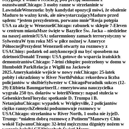
oszustwami
Chicago: 3 osoby ranne w strzelaninie w
Lawndale
Wenezuela: były kandydat opozycji mówi, że obalenie
Maduro to ważny krok, ale niewystarczający
Maduro przed
sądem: “jestem prezydentem, porwano mnie”
Rosja potępia
USA za akcję w Wenezueli
Chicago: rabunek w sklepie 7-Eleven
w centrum miasta
Msze święte w Bazylice Św. Jacka – niedzielne
na naszej antenie!
USA: udaremniony zamach terrorystyczny w
Sylwestra
W tym roku MŚ w piłce nożnej w Ameryce
Północnej
Prezydent Wenezueli otwarty na rozmowy z
USA
Chiny: podatek od antykoncepcji ma być sposobem na
dzietność
Donald Trump: USA gotowe do wsparcia irańskich
demonstrantów
Chicago: 7-letni chłopiec postrzelony w domu w
Humboldt Park
Relacja z Wigilii na Jackowie
2025.
Amerykańskie wejście w nowy rok
Chicago: 25-latek
pobity i okradziony w River North
Polska: rekordowa liczba
policjantów w służbie
Sylwester w Chicago
Poradnik sukces (12-
29) Elżbieta Baumgartner
IL: emerytowana nauczycielka
wygrała 250 tys. dolarów w loterii
Niemcy: napad stulecia w
Gelsenkirchen
Floryda: spotkanie D. Trumpa i B.
Netanjahu
Chicago: wypadek w Wrigleyville, 2 policjantów
ciężko rannych
Zełenski podsumowuje rozmowy w
USA
Chicago: strzelanina w River North, 1 osoba nie żyje
D.
Trump: “miałem dobrą rozmowę z Putinem”
Manewry Chin
wokół Tajwanu
Chicago: 32-letni mężczyzna dźgnięty nożem w