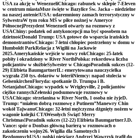
USA za akcję w Wenezueli
Chicago: rabunek w sklepie 7-Eleven
w centrum miasta
Msze święte w Bazylice Św. Jacka – niedzielne
na naszej antenie!
USA: udaremniony zamach terrorystyczny w
Sylwestra
W tym roku MŚ w piłce nożnej w Ameryce
Północnej
Prezydent Wenezueli otwarty na rozmowy z
USA
Chiny: podatek od antykoncepcji ma być sposobem na
dzietność
Donald Trump: USA gotowe do wsparcia irańskich
demonstrantów
Chicago: 7-letni chłopiec postrzelony w domu w
Humboldt Park
Relacja z Wigilii na Jackowie
2025.
Amerykańskie wejście w nowy rok
Chicago: 25-latek
pobity i okradziony w River North
Polska: rekordowa liczba
policjantów w służbie
Sylwester w Chicago
Poradnik sukces (12-
29) Elżbieta Baumgartner
IL: emerytowana nauczycielka
wygrała 250 tys. dolarów w loterii
Niemcy: napad stulecia w
Gelsenkirchen
Floryda: spotkanie D. Trumpa i B.
Netanjahu
Chicago: wypadek w Wrigleyville, 2 policjantów
ciężko rannych
Zełenski podsumowuje rozmowy w
USA
Chicago: strzelanina w River North, 1 osoba nie żyje
D.
Trump: “miałem dobrą rozmowę z Putinem”
Manewry Chin
wokół Tajwanu
Chicago: 32-letni mężczyzna dźgnięty nożem w
wagonie kolejki CTA
Wesołych Świąt! Merry
Christmas!
Poradnik sukces (12-22) Elżbieta Baumgartner
J.D.
Vance: spór o Donbas główną barierą w rozmowach o
zakończeniu wojny
26. Wigilia dla Samotnych i
Bezdomnych
USA: polski pięściarz Andrzej Wawrzyk trafił do