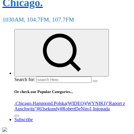
Chicago.
1030AM, 104.7FM, 107.7FM
Search for:
Or check our Popular Categories...
.Chicago
.Hammond
.Polska
(WIDEO)
(WYNIKI)
"Raport z
Auschwitz"
#63sekundy
#RobertDeNiro
1 listopada
Subscribe