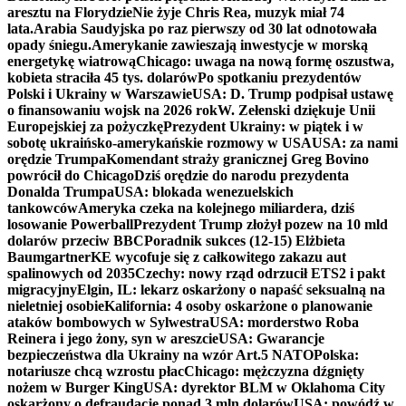
aresztu na Florydzie
Nie żyje Chris Rea, muzyk miał 74
lata.
Arabia Saudyjska po raz pierwszy od 30 lat odnotowała
opady śniegu.
Amerykanie zawieszają inwestycje w morską
energetykę wiatrową
Chicago: uwaga na nową formę oszustwa,
kobieta straciła 45 tys. dolarów
Po spotkaniu prezydentów
Polski i Ukrainy w Warszawie
USA: D. Trump podpisał ustawę
o finansowaniu wojsk na 2026 rok
W. Zełenski dziękuje Unii
Europejskiej za pożyczkę
Prezydent Ukrainy: w piątek i w
sobotę ukraińsko-amerykańskie rozmowy w USA
USA: za nami
orędzie Trumpa
Komendant straży granicznej Greg Bovino
powrócił do Chicago
Dziś orędzie do narodu prezydenta
Donalda Trumpa
USA: blokada wenezuelskich
tankowców
Ameryka czeka na kolejnego miliardera, dziś
losowanie Powerball
Prezydent Trump złożył pozew na 10 mld
dolarów przeciw BBC
Poradnik sukces (12-15) Elżbieta
Baumgartner
KE wycofuje się z całkowitego zakazu aut
spalinowych od 2035
Czechy: nowy rząd odrzucił ETS2 i pakt
migracyjny
Elgin, IL: lekarz oskarżony o napaść seksualną na
nieletniej osobie
Kalifornia: 4 osoby oskarżone o planowanie
ataków bombowych w Sylwestra
USA: morderstwo Roba
Reinera i jego żony, syn w areszcie
USA: Gwarancje
bezpieczeństwa dla Ukrainy na wzór Art.5 NATO
Polska:
notariusze chcą wzrostu płac
Chicago: mężczyzna dźgnięty
nożem w Burger King
USA: dyrektor BLM w Oklahoma City
oskarżony o defraudację ponad 3 mln dolarów
USA: powódź w