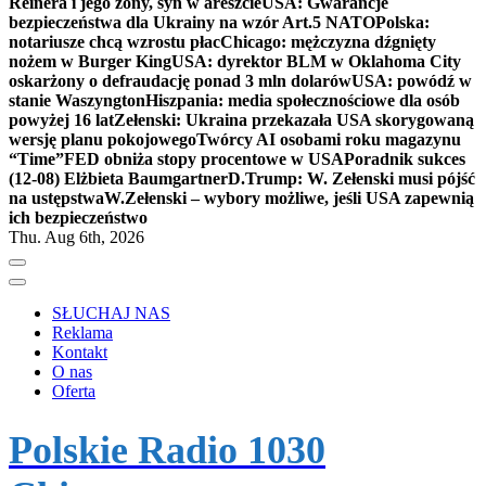
Reinera i jego żony, syn w areszcie
USA: Gwarancje
bezpieczeństwa dla Ukrainy na wzór Art.5 NATO
Polska:
notariusze chcą wzrostu płac
Chicago: mężczyzna dźgnięty
nożem w Burger King
USA: dyrektor BLM w Oklahoma City
oskarżony o defraudację ponad 3 mln dolarów
USA: powódź w
stanie Waszyngton
Hiszpania: media społecznościowe dla osób
powyżej 16 lat
Zełenski: Ukraina przekazała USA skorygowaną
wersję planu pokojowego
Twórcy AI osobami roku magazynu
“Time”
FED obniża stopy procentowe w USA
Poradnik sukces
(12-08) Elżbieta Baumgartner
D.Trump: W. Zełenski musi pójść
na ustępstwa
W.Zełenski – wybory możliwe, jeśli USA zapewnią
ich bezpieczeństwo
Thu. Aug 6th, 2026
SŁUCHAJ NAS
Reklama
Kontakt
O nas
Oferta
Polskie Radio 1030