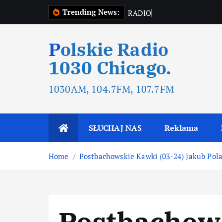
Trending News:
R
A
D
I
O
T
O
Polskie Radio
1030 Chicago.
1030AM, 104.7FM, 107.7FM
SŁUCHAJ NAS
Reklama
Home
Postbachowskie Kawki (03-24) Jakub Pol
Postbachow