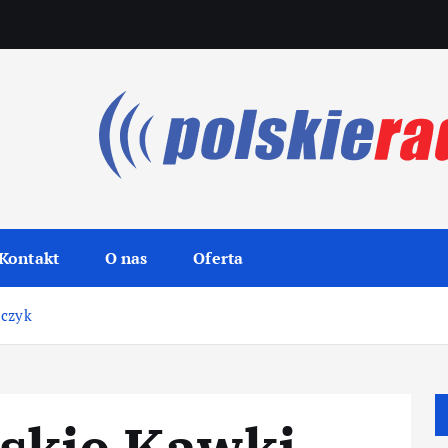
Kontakt
O nas
Oferta
aczyk
skie Kawki