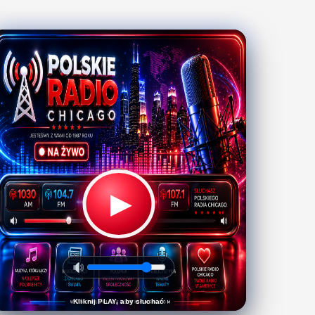
▶
Kliknij PLAY, aby słuchać