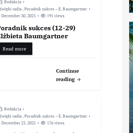
Redakcja
źwięki radia
,
Poradnik sukces – E. Baumgartner
December 30, 2025
191 views
Poradnik sukces (12-29)
Elżbieta Baumgartner
Read more
Continue
reading
Redakcja
źwięki radia
,
Poradnik sukces – E. Baumgartner
December 23, 2025
176 views