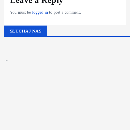
You must be
logged in
to post a comment.
SŁUCHAJ NAS
▶
Kliknij PLAY, aby słuchać
🔊
```