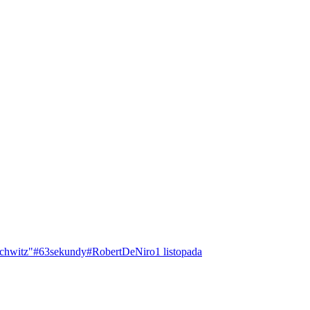
chwitz"
#63sekundy
#RobertDeNiro
1 listopada