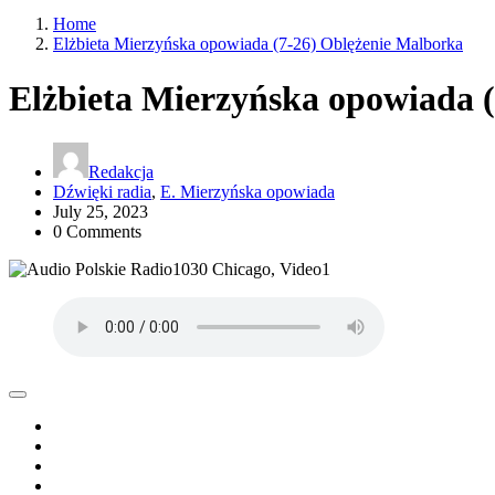
Home
Elżbieta Mierzyńska opowiada (7-26) Oblężenie Malborka
Elżbieta Mierzyńska opowiada 
Redakcja
Dźwięki radia
,
E. Mierzyńska opowiada
July 25, 2023
0 Comments