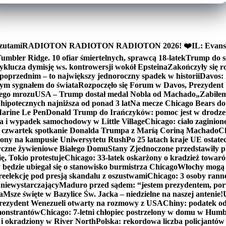
zutami
RADIOTON RADIOTON RADIOTON 2026! ❤️
IL: Evans
mbler Ridge. 10 ofiar śmiertelnych, sprawcą 18-latek
Trump do sz
yklucza dymisję ws. kontrowersji wokół Epsteina
Zakończyły się 
poprzednim – to największy jednoroczny spadek w historii
Davos: 
nym sygnałem do świata
Rozpoczęło się Forum w Davos, Prezydent
nego mrozu
USA – Trump dostał medal Nobla od Machado
„Zabiłem 
ipotecznych najniższa od ponad 3 lat
Na mecze Chicago Bears do 
 Marine Le Pen
Donald Trump do Irańczyków: pomoc jest w drodze
na i wypadek samochodowy w Little Village
Chicago: ciało zaginion
czwartek spotkanie Donalda Trumpa z Maríą Coriną Machado
Ch
ony na kampusie Uniwersytetu Rush
Po 25 latach kraje UE ostate
czne żywieniowe Białego Domu
Stany Zjednoczone przedstawiły p
ę, Tokio protestuje
Chicago: 33-latek oskarżony o kradzież towaró
ędzie ubiegał się o stanowisko burmistrza Chicago
Włochy mogą 
reelekcję pod presją skandalu z oszustwami
Chicago: 3 osoby rann
 niewystarczający
Maduro przed sądem: “jestem prezydentem, po
a
Msze święte w Bazylice Św. Jacka – niedzielne na naszej antenie!
rezydent Wenezueli otwarty na rozmowy z USA
Chiny: podatek o
monstrantów
Chicago: 7-letni chłopiec postrzelony w domu w Hum
y i okradziony w River North
Polska: rekordowa liczba policjantów