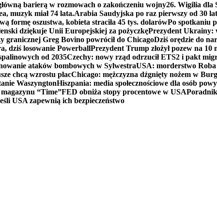
 główną barierą w rozmowach o zakończeniu wojny
26. Wigilia dl
ea, muzyk miał 74 lata.
Arabia Saudyjska po raz pierwszy od 30 la
ą formę oszustwa, kobieta straciła 45 tys. dolarów
Po spotkaniu 
enski dziękuje Unii Europejskiej za pożyczkę
Prezydent Ukrainy: 
y granicznej Greg Bovino powrócił do Chicago
Dziś orędzie do n
a, dziś losowanie Powerball
Prezydent Trump złożył pozew na 10
 spalinowych od 2035
Czechy: nowy rząd odrzucił ETS2 i pakt mig
planowanie ataków bombowych w Sylwestra
USA: morderstwo Roba Re
usze chcą wzrostu płac
Chicago: mężczyzna dźgnięty nożem w Burg
tanie Waszyngton
Hiszpania: media społecznościowe dla osób powyż
u magazynu “Time”
FED obniża stopy procentowe w USA
Poradnik
eśli USA zapewnią ich bezpieczeństwo