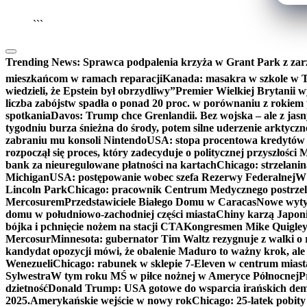
```
Trending News:
Sprawca podpalenia krzyża w Grant Park z zar
mieszkańcom w ramach reparacji
Kanada: masakra w szkole w Tu
wiedzieli, że Epstein był obrzydliwy”
Premier Wielkiej Brytanii w
liczba zabójstw spadła o ponad 20 proc. w porównaniu z rokiem 
spotkania
Davos: Trump chce Grenlandii. Bez wojska – ale z jas
tygodniu burza śnieżna do środy, potem silne uderzenie arktycz
zabraniu mu konsoli Nintendo
USA: stopa procentowa kredytów h
rozpoczął się proces, który zadecyduje o politycznej przyszłości
bank za nieuregulowane płatności na kartach
Chicago: strzelani
Michigan
USA: postępowanie wobec szefa Rezerwy Federalnej
W 
Lincoln Park
Chicago: pracownik Centrum Medycznego postrzel
Mercosurem
Przedstawiciele Białego Domu w Caracas
Nowe wyty
domu w południowo-zachodniej części miasta
Chiny karzą Japoni
bójka i pchnięcie nożem na stacji CTA
Kongresmen Mike Quigley b
Mercosur
Minnesota: gubernator Tim Waltz rezygnuje z walki o 
kandydat opozycji mówi, że obalenie Maduro to ważny krok, ale
Wenezueli
Chicago: rabunek w sklepie 7-Eleven w centrum miast
Sylwestra
W tym roku MŚ w piłce nożnej w Ameryce Północnej
P
dzietność
Donald Trump: USA gotowe do wsparcia irańskich de
2025.
Amerykańskie wejście w nowy rok
Chicago: 25-latek pobit