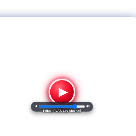
▶
🔈
🔊
Kliknij PLAY, aby słuchać