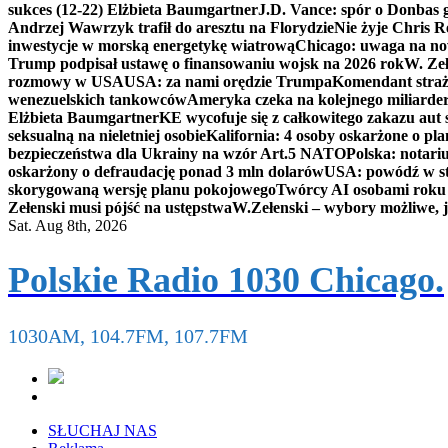
sukces (12-22) Elżbieta Baumgartner
J.D. Vance: spór o Donbas
Andrzej Wawrzyk trafił do aresztu na Florydzie
Nie żyje Chris R
inwestycje w morską energetykę wiatrową
Chicago: uwaga na now
Trump podpisał ustawę o finansowaniu wojsk na 2026 rok
W. Zeł
rozmowy w USA
USA: za nami orędzie Trumpa
Komendant straż
wenezuelskich tankowców
Ameryka czeka na kolejnego miliarder
Elżbieta Baumgartner
KE wycofuje się z całkowitego zakazu aut
seksualną na nieletniej osobie
Kalifornia: 4 osoby oskarżone o 
bezpieczeństwa dla Ukrainy na wzór Art.5 NATO
Polska: notari
oskarżony o defraudację ponad 3 mln dolarów
USA: powódź w s
skorygowaną wersję planu pokojowego
Twórcy AI osobami rok
Zełenski musi pójść na ustępstwa
W.Zełenski – wybory możliwe, j
Sat. Aug 8th, 2026
Polskie Radio 1030 Chicago.
1030AM, 104.7FM, 107.7FM
SŁUCHAJ NAS