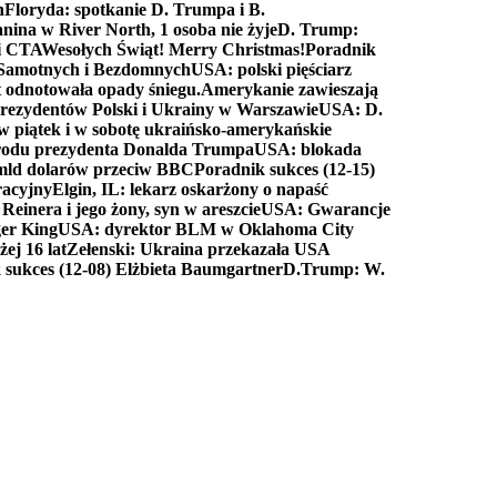
n
Floryda: spotkanie D. Trumpa i B.
anina w River North, 1 osoba nie żyje
D. Trump:
ki CTA
Wesołych Świąt! Merry Christmas!
Poradnik
a Samotnych i Bezdomnych
USA: polski pięściarz
t odnotowała opady śniegu.
Amerykanie zawieszają
prezydentów Polski i Ukrainy w Warszawie
USA: D.
w piątek i w sobotę ukraińsko-amerykańskie
arodu prezydenta Donalda Trumpa
USA: blokada
 mld dolarów przeciw BBC
Poradnik sukces (12-15)
racyjny
Elgin, IL: lekarz oskarżony o napaść
inera i jego żony, syn w areszcie
USA: Gwarancje
er King
USA: dyrektor BLM w Oklahoma City
ej 16 lat
Zełenski: Ukraina przekazała USA
 sukces (12-08) Elżbieta Baumgartner
D.Trump: W.