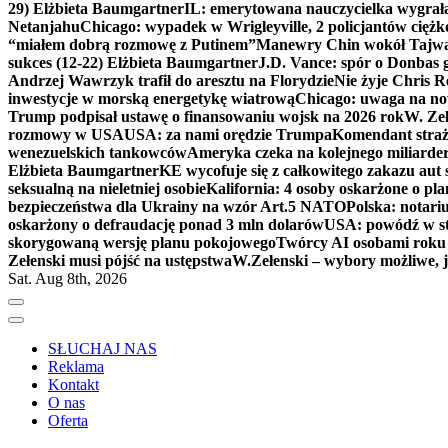
29) Elżbieta Baumgartner
IL: emerytowana nauczycielka wygrała 
Netanjahu
Chicago: wypadek w Wrigleyville, 2 policjantów cięż
“miałem dobrą rozmowę z Putinem”
Manewry Chin wokół Tajw
sukces (12-22) Elżbieta Baumgartner
J.D. Vance: spór o Donbas
Andrzej Wawrzyk trafił do aresztu na Florydzie
Nie żyje Chris R
inwestycje w morską energetykę wiatrową
Chicago: uwaga na now
Trump podpisał ustawę o finansowaniu wojsk na 2026 rok
W. Zeł
rozmowy w USA
USA: za nami orędzie Trumpa
Komendant straż
wenezuelskich tankowców
Ameryka czeka na kolejnego miliarder
Elżbieta Baumgartner
KE wycofuje się z całkowitego zakazu aut
seksualną na nieletniej osobie
Kalifornia: 4 osoby oskarżone o 
bezpieczeństwa dla Ukrainy na wzór Art.5 NATO
Polska: notari
oskarżony o defraudację ponad 3 mln dolarów
USA: powódź w s
skorygowaną wersję planu pokojowego
Twórcy AI osobami rok
Zełenski musi pójść na ustępstwa
W.Zełenski – wybory możliwe, j
Sat. Aug 8th, 2026
SŁUCHAJ NAS
Reklama
Kontakt
O nas
Oferta