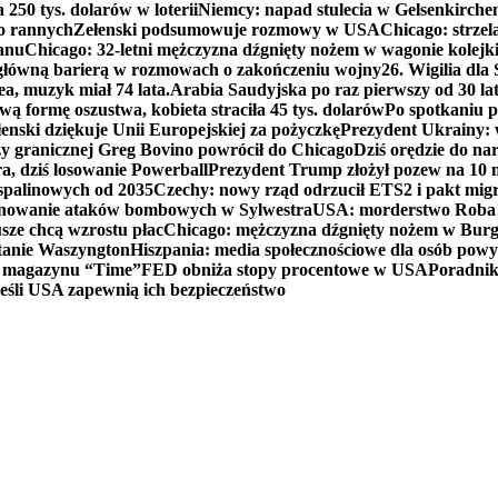
250 tys. dolarów w loterii
Niemcy: napad stulecia w Gelsenkirche
ko rannych
Zełenski podsumowuje rozmowy w USA
Chicago: strzel
anu
Chicago: 32-letni mężczyzna dźgnięty nożem w wagonie kolej
 główną barierą w rozmowach o zakończeniu wojny
26. Wigilia dl
ea, muzyk miał 74 lata.
Arabia Saudyjska po raz pierwszy od 30 la
ą formę oszustwa, kobieta straciła 45 tys. dolarów
Po spotkaniu 
enski dziękuje Unii Europejskiej za pożyczkę
Prezydent Ukrainy: 
y granicznej Greg Bovino powrócił do Chicago
Dziś orędzie do n
a, dziś losowanie Powerball
Prezydent Trump złożył pozew na 10
 spalinowych od 2035
Czechy: nowy rząd odrzucił ETS2 i pakt mig
planowanie ataków bombowych w Sylwestra
USA: morderstwo Roba Re
usze chcą wzrostu płac
Chicago: mężczyzna dźgnięty nożem w Burg
tanie Waszyngton
Hiszpania: media społecznościowe dla osób powyż
u magazynu “Time”
FED obniża stopy procentowe w USA
Poradnik
eśli USA zapewnią ich bezpieczeństwo