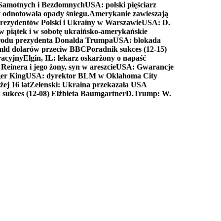
a Samotnych i Bezdomnych
USA: polski pięściarz
t odnotowała opady śniegu.
Amerykanie zawieszają
prezydentów Polski i Ukrainy w Warszawie
USA: D.
w piątek i w sobotę ukraińsko-amerykańskie
arodu prezydenta Donalda Trumpa
USA: blokada
 mld dolarów przeciw BBC
Poradnik sukces (12-15)
racyjny
Elgin, IL: lekarz oskarżony o napaść
inera i jego żony, syn w areszcie
USA: Gwarancje
er King
USA: dyrektor BLM w Oklahoma City
ej 16 lat
Zełenski: Ukraina przekazała USA
 sukces (12-08) Elżbieta Baumgartner
D.Trump: W.