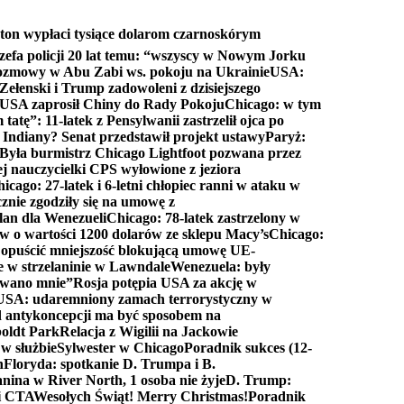
ton wypłaci tysiące dolarom czarnoskórym
efa policji 20 lat temu: “wszyscy w Nowym Jorku
rozmowy w Abu Zabi ws. pokoju na Ukrainie
USA:
Zełenski i Trump zadowoleni z dzisiejszego
 USA zaprosił Chiny do Rady Pokoju
Chicago: w tym
tatę”: 11-latek z Pensylwanii zastrzelił ojca po
Indiany? Senat przedstawił projekt ustawy
Paryż:
Była burmistrz Chicago Lightfoot pozwana przez
ej nauczycielki CPS wyłowione z jeziora
icago: 27-latek i 6-letni chłopiec ranni w ataku w
cznie zgodziły się na umowę z
lan dla Wenezueli
Chicago: 78-latek zastrzelony w
w o wartości 1200 dolarów ze sklepu Macy’s
Chicago:
opuścić mniejszość blokującą umowę UE-
e w strzelaninie w Lawndale
Wenezuela: były
rwano mnie”
Rosja potępia USA za akcję w
USA: udaremniony zamach terrorystyczny w
d antykoncepcji ma być sposobem na
boldt Park
Relacja z Wigilii na Jackowie
 w służbie
Sylwester w Chicago
Poradnik sukces (12-
n
Floryda: spotkanie D. Trumpa i B.
anina w River North, 1 osoba nie żyje
D. Trump:
ki CTA
Wesołych Świąt! Merry Christmas!
Poradnik