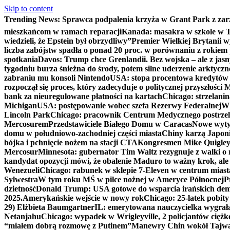
Skip to content
Trending News:
Sprawca podpalenia krzyża w Grant Park z zar
mieszkańcom w ramach reparacji
Kanada: masakra w szkole w Tu
wiedzieli, że Epstein był obrzydliwy”
Premier Wielkiej Brytanii w
liczba zabójstw spadła o ponad 20 proc. w porównaniu z rokiem 
spotkania
Davos: Trump chce Grenlandii. Bez wojska – ale z jas
tygodniu burza śnieżna do środy, potem silne uderzenie arktycz
zabraniu mu konsoli Nintendo
USA: stopa procentowa kredytów h
rozpoczął się proces, który zadecyduje o politycznej przyszłości
bank za nieuregulowane płatności na kartach
Chicago: strzelani
Michigan
USA: postępowanie wobec szefa Rezerwy Federalnej
W 
Lincoln Park
Chicago: pracownik Centrum Medycznego postrzel
Mercosurem
Przedstawiciele Białego Domu w Caracas
Nowe wyty
domu w południowo-zachodniej części miasta
Chiny karzą Japoni
bójka i pchnięcie nożem na stacji CTA
Kongresmen Mike Quigley b
Mercosur
Minnesota: gubernator Tim Waltz rezygnuje z walki o 
kandydat opozycji mówi, że obalenie Maduro to ważny krok, ale
Wenezueli
Chicago: rabunek w sklepie 7-Eleven w centrum miast
Sylwestra
W tym roku MŚ w piłce nożnej w Ameryce Północnej
P
dzietność
Donald Trump: USA gotowe do wsparcia irańskich de
2025.
Amerykańskie wejście w nowy rok
Chicago: 25-latek pobit
29) Elżbieta Baumgartner
IL: emerytowana nauczycielka wygrała 
Netanjahu
Chicago: wypadek w Wrigleyville, 2 policjantów cięż
“miałem dobrą rozmowę z Putinem”
Manewry Chin wokół Tajw