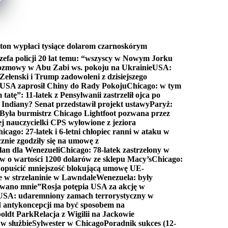
ton wypłaci tysiące dolarom czarnoskórym
efa policji 20 lat temu: “wszyscy w Nowym Jorku
rozmowy w Abu Zabi ws. pokoju na Ukrainie
USA:
Zełenski i Trump zadowoleni z dzisiejszego
 USA zaprosił Chiny do Rady Pokoju
Chicago: w tym
tatę”: 11-latek z Pensylwanii zastrzelił ojca po
Indiany? Senat przedstawił projekt ustawy
Paryż:
Była burmistrz Chicago Lightfoot pozwana przez
ej nauczycielki CPS wyłowione z jeziora
icago: 27-latek i 6-letni chłopiec ranni w ataku w
cznie zgodziły się na umowę z
lan dla Wenezueli
Chicago: 78-latek zastrzelony w
w o wartości 1200 dolarów ze sklepu Macy’s
Chicago:
opuścić mniejszość blokującą umowę UE-
e w strzelaninie w Lawndale
Wenezuela: były
rwano mnie”
Rosja potępia USA za akcję w
USA: udaremniony zamach terrorystyczny w
d antykoncepcji ma być sposobem na
boldt Park
Relacja z Wigilii na Jackowie
 w służbie
Sylwester w Chicago
Poradnik sukces (12-