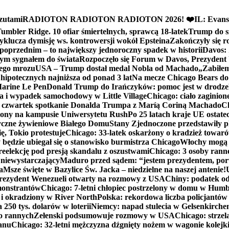
zutami
RADIOTON RADIOTON RADIOTON 2026! ❤️
IL: Evans
mbler Ridge. 10 ofiar śmiertelnych, sprawcą 18-latek
Trump do sz
yklucza dymisję ws. kontrowersji wokół Epsteina
Zakończyły się 
poprzednim – to największy jednoroczny spadek w historii
Davos: 
nym sygnałem do świata
Rozpoczęło się Forum w Davos, Prezydent
nego mrozu
USA – Trump dostał medal Nobla od Machado
„Zabiłem 
ipotecznych najniższa od ponad 3 lat
Na mecze Chicago Bears do 
 Marine Le Pen
Donald Trump do Irańczyków: pomoc jest w drodze
na i wypadek samochodowy w Little Village
Chicago: ciało zaginion
czwartek spotkanie Donalda Trumpa z Maríą Coriną Machado
Ch
ony na kampusie Uniwersytetu Rush
Po 25 latach kraje UE ostate
czne żywieniowe Białego Domu
Stany Zjednoczone przedstawiły p
ę, Tokio protestuje
Chicago: 33-latek oskarżony o kradzież towaró
ędzie ubiegał się o stanowisko burmistrza Chicago
Włochy mogą 
reelekcję pod presją skandalu z oszustwami
Chicago: 3 osoby rann
 niewystarczający
Maduro przed sądem: “jestem prezydentem, po
a
Msze święte w Bazylice Św. Jacka – niedzielne na naszej antenie!
rezydent Wenezueli otwarty na rozmowy z USA
Chiny: podatek o
monstrantów
Chicago: 7-letni chłopiec postrzelony w domu w Hum
y i okradziony w River North
Polska: rekordowa liczba policjantów
250 tys. dolarów w loterii
Niemcy: napad stulecia w Gelsenkirche
ko rannych
Zełenski podsumowuje rozmowy w USA
Chicago: strzel
anu
Chicago: 32-letni mężczyzna dźgnięty nożem w wagonie kolej