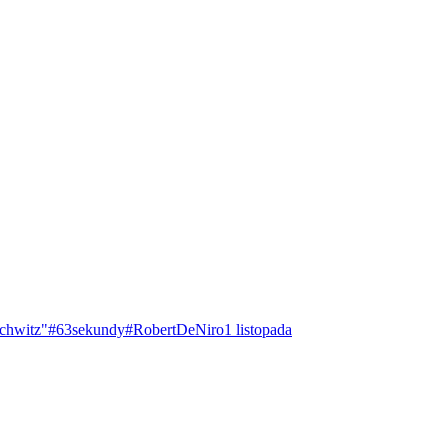
chwitz"
#63sekundy
#RobertDeNiro
1 listopada