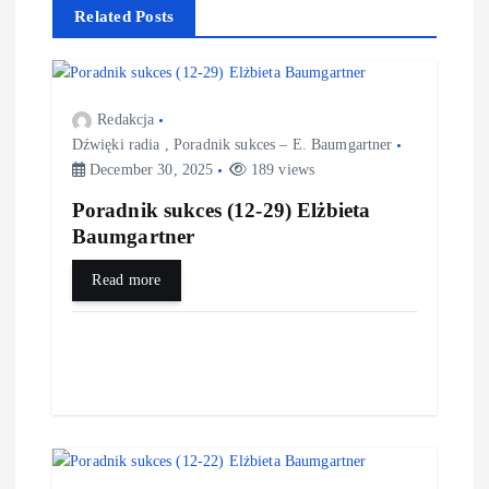
a
Related Posts
v
i
Redakcja
Dźwięki radia
,
Poradnik sukces – E. Baumgartner
g
December 30, 2025
189 views
Poradnik sukces (12-29) Elżbieta
a
Baumgartner
t
Read more
i
o
n