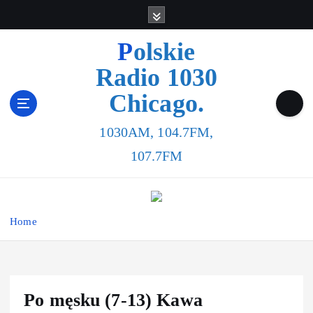
S
k
i
Polskie
p
Radio 1030
t
o
Chicago.
c
o
1030AM, 104.7FM,
n
t
107.7FM
e
n
t
Home
Po męsku (7-13) Kawa