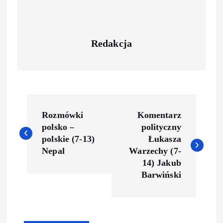
Redakcja
P
Rozmówki
Komentarz
o
polsko –
polityczny
polskie (7-13)
Łukasza
s
Nepal
Warzechy (7-
14) Jakub
t
Barwiński
n