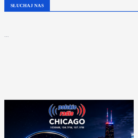
SŁUCHAJ NAS
▶
Kliknij PLAY, aby słuchać
```