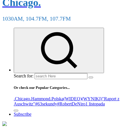
Chicago.
1030AM, 104.7FM, 107.7FM
Search for:
Or check our Popular Categories...
.Chicago
.Hammond
.Polska
(WIDEO)
(WYNIKI)
"Raport z
Auschwitz"
#63sekundy
#RobertDeNiro
1 listopada
Subscribe