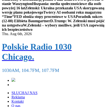
stanie Waszyngton
Hiszpania: media społecznościowe dla osób
powyżej 16 lat
Zełenski: Ukraina przekazała USA skorygowaną
wersję planu pokojowego
Twórcy AI osobami roku magazynu
“Time”
FED obniża stopy procentowe w USA
Poradnik sukces
(12-08) Elżbieta Baumgartner
D.Trump: W. Zełenski musi pójść
na ustępstwa
W.Zełenski – wybory możliwe, jeśli USA zapewnią
ich bezpieczeństwo
Thu. Aug 6th, 2026
Polskie Radio 1030
Chicago.
1030AM, 104.7FM, 107.7FM
SŁUCHAJ NAS
Reklama
Kontakt
O nas