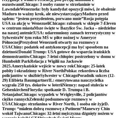
oszustwami
Chicago: 3 osoby ranne w strzelaninie w
Lawndale
Wenezuela: były kandydat opozycji mówi, że obalenie
Maduro to ważny krok, ale niewystarczający
Maduro przed
sądem: “jestem prezydentem, porwano mnie”
Rosja potępia
USA za akcję w Wenezueli
Chicago: rabunek w sklepie 7-Eleven
w centrum miasta
Msze święte w Bazylice Św. Jacka – niedzielne
na naszej antenie!
USA: udaremniony zamach terrorystyczny w
Sylwestra
W tym roku MŚ w piłce nożnej w Ameryce
Północnej
Prezydent Wenezueli otwarty na rozmowy z
USA
Chiny: podatek od antykoncepcji ma być sposobem na
dzietność
Donald Trump: USA gotowe do wsparcia irańskich
demonstrantów
Chicago: 7-letni chłopiec postrzelony w domu w
Humboldt Park
Relacja z Wigilii na Jackowie
2025.
Amerykańskie wejście w nowy rok
Chicago: 25-latek
pobity i okradziony w River North
Polska: rekordowa liczba
policjantów w służbie
Sylwester w Chicago
Poradnik sukces (12-
29) Elżbieta Baumgartner
IL: emerytowana nauczycielka
wygrała 250 tys. dolarów w loterii
Niemcy: napad stulecia w
Gelsenkirchen
Floryda: spotkanie D. Trumpa i B.
Netanjahu
Chicago: wypadek w Wrigleyville, 2 policjantów
ciężko rannych
Zełenski podsumowuje rozmowy w
USA
Chicago: strzelanina w River North, 1 osoba nie żyje
D.
Trump: “miałem dobrą rozmowę z Putinem”
Manewry Chin
wokół Tajwanu
Chicago: 32-letni mężczyzna dźgnięty nożem w