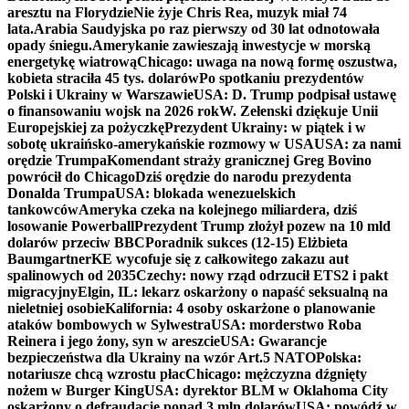
aresztu na Florydzie
Nie żyje Chris Rea, muzyk miał 74
lata.
Arabia Saudyjska po raz pierwszy od 30 lat odnotowała
opady śniegu.
Amerykanie zawieszają inwestycje w morską
energetykę wiatrową
Chicago: uwaga na nową formę oszustwa,
kobieta straciła 45 tys. dolarów
Po spotkaniu prezydentów
Polski i Ukrainy w Warszawie
USA: D. Trump podpisał ustawę
o finansowaniu wojsk na 2026 rok
W. Zełenski dziękuje Unii
Europejskiej za pożyczkę
Prezydent Ukrainy: w piątek i w
sobotę ukraińsko-amerykańskie rozmowy w USA
USA: za nami
orędzie Trumpa
Komendant straży granicznej Greg Bovino
powrócił do Chicago
Dziś orędzie do narodu prezydenta
Donalda Trumpa
USA: blokada wenezuelskich
tankowców
Ameryka czeka na kolejnego miliardera, dziś
losowanie Powerball
Prezydent Trump złożył pozew na 10 mld
dolarów przeciw BBC
Poradnik sukces (12-15) Elżbieta
Baumgartner
KE wycofuje się z całkowitego zakazu aut
spalinowych od 2035
Czechy: nowy rząd odrzucił ETS2 i pakt
migracyjny
Elgin, IL: lekarz oskarżony o napaść seksualną na
nieletniej osobie
Kalifornia: 4 osoby oskarżone o planowanie
ataków bombowych w Sylwestra
USA: morderstwo Roba
Reinera i jego żony, syn w areszcie
USA: Gwarancje
bezpieczeństwa dla Ukrainy na wzór Art.5 NATO
Polska:
notariusze chcą wzrostu płac
Chicago: mężczyzna dźgnięty
nożem w Burger King
USA: dyrektor BLM w Oklahoma City
oskarżony o defraudację ponad 3 mln dolarów
USA: powódź w