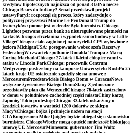
kredytów hipotecznych najniższa od ponad 3 lat
Na mecze
Chicago Bears do Indiany? Senat przedstawił projekt
ustawy
Paryż: rozpoczął się proces, który zadecyduje o
politycznej przyszłości Marine Le Pen
Donald Trump do
Irańczyków: pomoc jest w drodze
Była burmistrz Chicago
Lightfoot pozwana przez bank za nieuregulowane płatności na
kartach
Chicago: strzelanina i wypadek samochodowy w Little
Village
Chicago: ciało zaginionej nauczycielki CPS wyłowione z
jeziora Michigan
USA: postępowanie wobec szefa Rezerwy
Federalnej
W czwartek spotkanie Donalda Trumpa z Maríą
Coriną Machado
Chicago: 27-latek i 6-letni chłopiec ranni w
ataku w Lincoln Park
Chicago: pracownik Centrum
Medycznego postrzelony na kampusie Uniwersytetu Rush
Po 25
latach kraje UE ostatecznie zgodziły się na umowę z
Mercosurem
Przedstawiciele Białego Domu w Caracas
Nowe
wytyczne żywieniowe Białego Domu
Stany Zjednoczone
przedstawiły plan dla Wenezueli
Chicago: 78-latek zastrzelony
w domu w południowo-zachodniej części miasta
Chiny karzą
Japonię, Tokio protestuje
Chicago: 33-latek oskarżony o
kradzież towarów o wartości 1200 dolarów ze sklepu
Macy’s
Chicago: bójka i pchnięcie nożem na stacji
CTA
Kongresmen Mike Quigley będzie ubiegał się o stanowisko
burmistrza Chicago
Włochy mogą opuścić mniejszość blokującą
umowę UE-Mercosur
Minnesota: gubernator Tim Waltz
rezygnuje z walki o reelekcję pod presją skandalu z