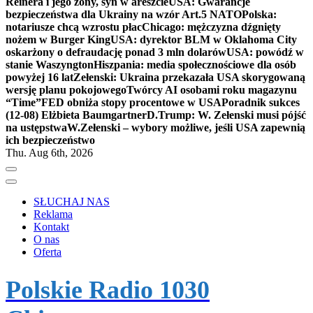
Reinera i jego żony, syn w areszcie
USA: Gwarancje
bezpieczeństwa dla Ukrainy na wzór Art.5 NATO
Polska:
notariusze chcą wzrostu płac
Chicago: mężczyzna dźgnięty
nożem w Burger King
USA: dyrektor BLM w Oklahoma City
oskarżony o defraudację ponad 3 mln dolarów
USA: powódź w
stanie Waszyngton
Hiszpania: media społecznościowe dla osób
powyżej 16 lat
Zełenski: Ukraina przekazała USA skorygowaną
wersję planu pokojowego
Twórcy AI osobami roku magazynu
“Time”
FED obniża stopy procentowe w USA
Poradnik sukces
(12-08) Elżbieta Baumgartner
D.Trump: W. Zełenski musi pójść
na ustępstwa
W.Zełenski – wybory możliwe, jeśli USA zapewnią
ich bezpieczeństwo
Thu. Aug 6th, 2026
SŁUCHAJ NAS
Reklama
Kontakt
O nas
Oferta
Polskie Radio 1030