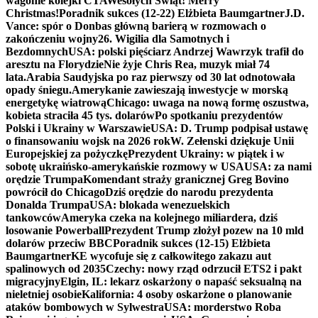
wagonie kolejki CTA
Wesołych Świąt! Merry
Christmas!
Poradnik sukces (12-22) Elżbieta Baumgartner
J.D.
Vance: spór o Donbas główną barierą w rozmowach o
zakończeniu wojny
26. Wigilia dla Samotnych i
Bezdomnych
USA: polski pięściarz Andrzej Wawrzyk trafił do
aresztu na Florydzie
Nie żyje Chris Rea, muzyk miał 74
lata.
Arabia Saudyjska po raz pierwszy od 30 lat odnotowała
opady śniegu.
Amerykanie zawieszają inwestycje w morską
energetykę wiatrową
Chicago: uwaga na nową formę oszustwa,
kobieta straciła 45 tys. dolarów
Po spotkaniu prezydentów
Polski i Ukrainy w Warszawie
USA: D. Trump podpisał ustawę
o finansowaniu wojsk na 2026 rok
W. Zełenski dziękuje Unii
Europejskiej za pożyczkę
Prezydent Ukrainy: w piątek i w
sobotę ukraińsko-amerykańskie rozmowy w USA
USA: za nami
orędzie Trumpa
Komendant straży granicznej Greg Bovino
powrócił do Chicago
Dziś orędzie do narodu prezydenta
Donalda Trumpa
USA: blokada wenezuelskich
tankowców
Ameryka czeka na kolejnego miliardera, dziś
losowanie Powerball
Prezydent Trump złożył pozew na 10 mld
dolarów przeciw BBC
Poradnik sukces (12-15) Elżbieta
Baumgartner
KE wycofuje się z całkowitego zakazu aut
spalinowych od 2035
Czechy: nowy rząd odrzucił ETS2 i pakt
migracyjny
Elgin, IL: lekarz oskarżony o napaść seksualną na
nieletniej osobie
Kalifornia: 4 osoby oskarżone o planowanie
ataków bombowych w Sylwestra
USA: morderstwo Roba