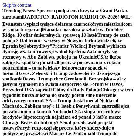
Skip to content
Trending News:
Sprawca podpalenia krzyża w Grant Park z
zarzutami
RADIOTON RADIOTON RADIOTON 2026! ❤️
IL:
Evanston wypłaci tysiące dolarom czarnoskórym mieszkańcom
w ramach reparacji
Kanada: masakra w szkole w Tumbler
Ridge. 10 ofiar śmiertelnych, sprawcą 18-latek
Trump do szefa
policji 20 lat temu: “wszyscy w Nowym Jorku wiedzieli, że
Epstein był obrzydliwy”
Premier Wielkiej Brytanii wyklucza
dymisję ws. kontrowersji wokół Epsteina
Zakończyły się
rozmowy w Abu Zabi ws. pokoju na Ukrainie
USA: liczba
zabójstw spadła o ponad 20 proc. w porównaniu z rokiem
poprzednim – to największy jednoroczny spadek w
historii
Davos: Zełenski i Trump zadowoleni z dzisiejszego
spotkania
Davos: Trump chce Grenlandii. Bez wojska – ale z
jasnym sygnałem do świata
Rozpoczęło się Forum w Davos,
Prezydent USA zaprosił Chiny do Rady Pokoju
Chicago: w tym
tygodniu burza śnieżna do środy, potem silne uderzenie
arktycznego mrozu
USA – Trump dostał medal Nobla od
Machado
„Zabiłem tatę”: 11-latek z Pensylwanii zastrzelił ojca
po zabraniu mu konsoli Nintendo
USA: stopa procentowa
kredytów hipotecznych najniższa od ponad 3 lat
Na mecze
Chicago Bears do Indiany? Senat przedstawił projekt
ustawy
Paryż: rozpoczął się proces, który zadecyduje o
politycznej przyszłości Marine Le Pen
Donald Trump do