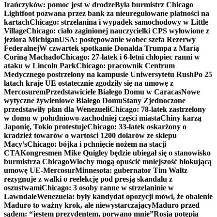
Irańczyków: pomoc jest w drodze
Była burmistrz Chicago
Lightfoot pozwana przez bank za nieuregulowane płatności na
kartach
Chicago: strzelanina i wypadek samochodowy w Little
Village
Chicago: ciało zaginionej nauczycielki CPS wyłowione z
jeziora Michigan
USA: postępowanie wobec szefa Rezerwy
Federalnej
W czwartek spotkanie Donalda Trumpa z Maríą
Coriną Machado
Chicago: 27-latek i 6-letni chłopiec ranni w
ataku w Lincoln Park
Chicago: pracownik Centrum
Medycznego postrzelony na kampusie Uniwersytetu Rush
Po 25
latach kraje UE ostatecznie zgodziły się na umowę z
Mercosurem
Przedstawiciele Białego Domu w Caracas
Nowe
wytyczne żywieniowe Białego Domu
Stany Zjednoczone
przedstawiły plan dla Wenezueli
Chicago: 78-latek zastrzelony
w domu w południowo-zachodniej części miasta
Chiny karzą
Japonię, Tokio protestuje
Chicago: 33-latek oskarżony o
kradzież towarów o wartości 1200 dolarów ze sklepu
Macy’s
Chicago: bójka i pchnięcie nożem na stacji
CTA
Kongresmen Mike Quigley będzie ubiegał się o stanowisko
burmistrza Chicago
Włochy mogą opuścić mniejszość blokującą
umowę UE-Mercosur
Minnesota: gubernator Tim Waltz
rezygnuje z walki o reelekcję pod presją skandalu z
oszustwami
Chicago: 3 osoby ranne w strzelaninie w
Lawndale
Wenezuela: były kandydat opozycji mówi, że obalenie
Maduro to ważny krok, ale niewystarczający
Maduro przed
sądem: “jestem prezydentem, porwano mnie”
Rosja potępia