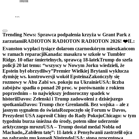
```html
▶
Kliknij PLAY, aby słuchać
🔈
🔊
```
Trending News:
Sprawca podpalenia krzyża w Grant Park z
zarzutami
RADIOTON RADIOTON RADIOTON 2026! ❤️
IL:
Evanston wypłaci tysiące dolarom czarnoskórym mieszkańcom
w ramach reparacji
Kanada: masakra w szkole w Tumbler
Ridge. 10 ofiar śmiertelnych, sprawcą 18-latek
Trump do szefa
policji 20 lat temu: “wszyscy w Nowym Jorku wiedzieli, że
Epstein był obrzydliwy”
Premier Wielkiej Brytanii wyklucza
dymisję ws. kontrowersji wokół Epsteina
Zakończyły się
rozmowy w Abu Zabi ws. pokoju na Ukrainie
USA: liczba
zabójstw spadła o ponad 20 proc. w porównaniu z rokiem
poprzednim – to największy jednoroczny spadek w
historii
Davos: Zełenski i Trump zadowoleni z dzisiejszego
spotkania
Davos: Trump chce Grenlandii. Bez wojska – ale z
jasnym sygnałem do świata
Rozpoczęło się Forum w Davos,
Prezydent USA zaprosił Chiny do Rady Pokoju
Chicago: w tym
tygodniu burza śnieżna do środy, potem silne uderzenie
arktycznego mrozu
USA – Trump dostał medal Nobla od
Machado
„Zabiłem tatę”: 11-latek z Pensylwanii zastrzelił ojca
po zabraniu mu konsoli Nintendo
USA: stopa procentowa