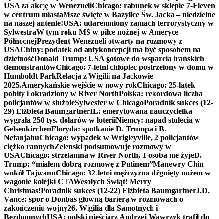
USA za akcję w Wenezueli
Chicago: rabunek w sklepie 7-Eleven
w centrum miasta
Msze święte w Bazylice Św. Jacka – niedzielne
na naszej antenie!
USA: udaremniony zamach terrorystyczny w
Sylwestra
W tym roku MŚ w piłce nożnej w Ameryce
Północnej
Prezydent Wenezueli otwarty na rozmowy z
USA
Chiny: podatek od antykoncepcji ma być sposobem na
dzietność
Donald Trump: USA gotowe do wsparcia irańskich
demonstrantów
Chicago: 7-letni chłopiec postrzelony w domu w
Humboldt Park
Relacja z Wigilii na Jackowie
2025.
Amerykańskie wejście w nowy rok
Chicago: 25-latek
pobity i okradziony w River North
Polska: rekordowa liczba
policjantów w służbie
Sylwester w Chicago
Poradnik sukces (12-
29) Elżbieta Baumgartner
IL: emerytowana nauczycielka
wygrała 250 tys. dolarów w loterii
Niemcy: napad stulecia w
Gelsenkirchen
Floryda: spotkanie D. Trumpa i B.
Netanjahu
Chicago: wypadek w Wrigleyville, 2 policjantów
ciężko rannych
Zełenski podsumowuje rozmowy w
USA
Chicago: strzelanina w River North, 1 osoba nie żyje
D.
Trump: “miałem dobrą rozmowę z Putinem”
Manewry Chin
wokół Tajwanu
Chicago: 32-letni mężczyzna dźgnięty nożem w
wagonie kolejki CTA
Wesołych Świąt! Merry
Christmas!
Poradnik sukces (12-22) Elżbieta Baumgartner
J.D.
Vance: spór o Donbas główną barierą w rozmowach o
zakończeniu wojny
26. Wigilia dla Samotnych i
Bezdomnych
USA: polski pięściarz Andrzej Wawrzyk trafił do