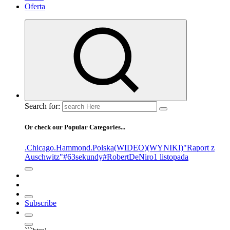
Oferta
Search for:
Or check our Popular Categories...
.Chicago
.Hammond
.Polska
(WIDEO)
(WYNIKI)
"Raport z
Auschwitz"
#63sekundy
#RobertDeNiro
1 listopada
Subscribe