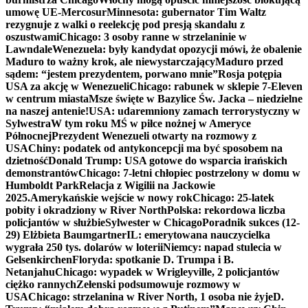
umowę UE-Mercosur
Minnesota: gubernator Tim Waltz
rezygnuje z walki o reelekcję pod presją skandalu z
oszustwami
Chicago: 3 osoby ranne w strzelaninie w
Lawndale
Wenezuela: były kandydat opozycji mówi, że obalenie
Maduro to ważny krok, ale niewystarczający
Maduro przed
sądem: “jestem prezydentem, porwano mnie”
Rosja potępia
USA za akcję w Wenezueli
Chicago: rabunek w sklepie 7-Eleven
w centrum miasta
Msze święte w Bazylice Św. Jacka – niedzielne
na naszej antenie!
USA: udaremniony zamach terrorystyczny w
Sylwestra
W tym roku MŚ w piłce nożnej w Ameryce
Północnej
Prezydent Wenezueli otwarty na rozmowy z
USA
Chiny: podatek od antykoncepcji ma być sposobem na
dzietność
Donald Trump: USA gotowe do wsparcia irańskich
demonstrantów
Chicago: 7-letni chłopiec postrzelony w domu w
Humboldt Park
Relacja z Wigilii na Jackowie
2025.
Amerykańskie wejście w nowy rok
Chicago: 25-latek
pobity i okradziony w River North
Polska: rekordowa liczba
policjantów w służbie
Sylwester w Chicago
Poradnik sukces (12-
29) Elżbieta Baumgartner
IL: emerytowana nauczycielka
wygrała 250 tys. dolarów w loterii
Niemcy: napad stulecia w
Gelsenkirchen
Floryda: spotkanie D. Trumpa i B.
Netanjahu
Chicago: wypadek w Wrigleyville, 2 policjantów
ciężko rannych
Zełenski podsumowuje rozmowy w
USA
Chicago: strzelanina w River North, 1 osoba nie żyje
D.