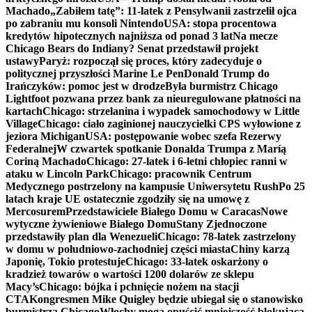
Machado
„Zabiłem tatę”: 11-latek z Pensylwanii zastrzelił ojca
po zabraniu mu konsoli Nintendo
USA: stopa procentowa
kredytów hipotecznych najniższa od ponad 3 lat
Na mecze
Chicago Bears do Indiany? Senat przedstawił projekt
ustawy
Paryż: rozpoczął się proces, który zadecyduje o
politycznej przyszłości Marine Le Pen
Donald Trump do
Irańczyków: pomoc jest w drodze
Była burmistrz Chicago
Lightfoot pozwana przez bank za nieuregulowane płatności na
kartach
Chicago: strzelanina i wypadek samochodowy w Little
Village
Chicago: ciało zaginionej nauczycielki CPS wyłowione z
jeziora Michigan
USA: postępowanie wobec szefa Rezerwy
Federalnej
W czwartek spotkanie Donalda Trumpa z Maríą
Coriną Machado
Chicago: 27-latek i 6-letni chłopiec ranni w
ataku w Lincoln Park
Chicago: pracownik Centrum
Medycznego postrzelony na kampusie Uniwersytetu Rush
Po 25
latach kraje UE ostatecznie zgodziły się na umowę z
Mercosurem
Przedstawiciele Białego Domu w Caracas
Nowe
wytyczne żywieniowe Białego Domu
Stany Zjednoczone
przedstawiły plan dla Wenezueli
Chicago: 78-latek zastrzelony
w domu w południowo-zachodniej części miasta
Chiny karzą
Japonię, Tokio protestuje
Chicago: 33-latek oskarżony o
kradzież towarów o wartości 1200 dolarów ze sklepu
Macy’s
Chicago: bójka i pchnięcie nożem na stacji
CTA
Kongresmen Mike Quigley będzie ubiegał się o stanowisko
burmistrza Chicago
Włochy mogą opuścić mniejszość blokującą