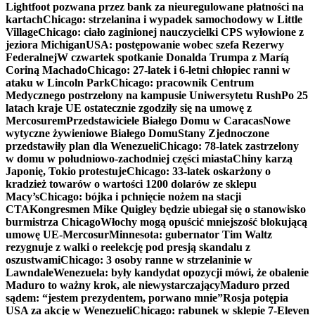
Lightfoot pozwana przez bank za nieuregulowane płatności na
kartach
Chicago: strzelanina i wypadek samochodowy w Little
Village
Chicago: ciało zaginionej nauczycielki CPS wyłowione z
jeziora Michigan
USA: postępowanie wobec szefa Rezerwy
Federalnej
W czwartek spotkanie Donalda Trumpa z Maríą
Coriną Machado
Chicago: 27-latek i 6-letni chłopiec ranni w
ataku w Lincoln Park
Chicago: pracownik Centrum
Medycznego postrzelony na kampusie Uniwersytetu Rush
Po 25
latach kraje UE ostatecznie zgodziły się na umowę z
Mercosurem
Przedstawiciele Białego Domu w Caracas
Nowe
wytyczne żywieniowe Białego Domu
Stany Zjednoczone
przedstawiły plan dla Wenezueli
Chicago: 78-latek zastrzelony
w domu w południowo-zachodniej części miasta
Chiny karzą
Japonię, Tokio protestuje
Chicago: 33-latek oskarżony o
kradzież towarów o wartości 1200 dolarów ze sklepu
Macy’s
Chicago: bójka i pchnięcie nożem na stacji
CTA
Kongresmen Mike Quigley będzie ubiegał się o stanowisko
burmistrza Chicago
Włochy mogą opuścić mniejszość blokującą
umowę UE-Mercosur
Minnesota: gubernator Tim Waltz
rezygnuje z walki o reelekcję pod presją skandalu z
oszustwami
Chicago: 3 osoby ranne w strzelaninie w
Lawndale
Wenezuela: były kandydat opozycji mówi, że obalenie
Maduro to ważny krok, ale niewystarczający
Maduro przed
sądem: “jestem prezydentem, porwano mnie”
Rosja potępia
USA za akcję w Wenezueli
Chicago: rabunek w sklepie 7-Eleven