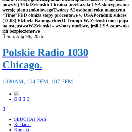
powyżej 16 lat
Zełenski: Ukraina przekazała USA skorygowaną
wersję planu pokojowego
Twórcy AI osobami roku magazynu
“Time”
FED obniża stopy procentowe w USA
Poradnik sukces
(12-08) Elżbieta Baumgartner
D.Trump: W. Zełenski musi pójść
na ustępstwa
W.Zełenski – wybory możliwe, jeśli USA zapewnią
ich bezpieczeństwo
Sun. Aug 9th, 2026
Polskie Radio 1030
Chicago.
1030AM, 104.7FM, 107.7FM
SŁUCHAJ NAS
Reklama
Kontakt