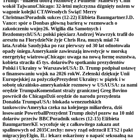
Trump: “miałem dobrą rozmowę z Putinem”
Manewry Chin
wokół Tajwanu
Chicago: 32-letni mężczyzna dźgnięty nożem w
wagonie kolejki CTA
Wesołych Świąt! Merry
Christmas!
Poradnik sukces (12-22) Elżbieta Baumgartner
J.D.
Vance: spór o Donbas główną barierą w rozmowach o
zakończeniu wojny
26. Wigilia dla Samotnych i
Bezdomnych
USA: polski pięściarz Andrzej Wawrzyk trafił do
aresztu na Florydzie
Nie żyje Chris Rea, muzyk miał 74
lata.
Arabia Saudyjska po raz pierwszy od 30 lat odnotowała
opady śniegu.
Amerykanie zawieszają inwestycje w morską
energetykę wiatrową
Chicago: uwaga na nową formę oszustwa,
kobieta straciła 45 tys. dolarów
Po spotkaniu prezydentów
Polski i Ukrainy w Warszawie
USA: D. Trump podpisał ustawę
o finansowaniu wojsk na 2026 rok
W. Zełenski dziękuje Unii
Europejskiej za pożyczkę
Prezydent Ukrainy: w piątek i w
sobotę ukraińsko-amerykańskie rozmowy w USA
USA: za nami
orędzie Trumpa
Komendant straży granicznej Greg Bovino
powrócił do Chicago
Dziś orędzie do narodu prezydenta
Donalda Trumpa
USA: blokada wenezuelskich
tankowców
Ameryka czeka na kolejnego miliardera, dziś
losowanie Powerball
Prezydent Trump złożył pozew na 10 mld
dolarów przeciw BBC
Poradnik sukces (12-15) Elżbieta
Baumgartner
KE wycofuje się z całkowitego zakazu aut
spalinowych od 2035
Czechy: nowy rząd odrzucił ETS2 i pakt
migracyjny
Elgin, IL: lekarz oskarżony o napaść seksualną na