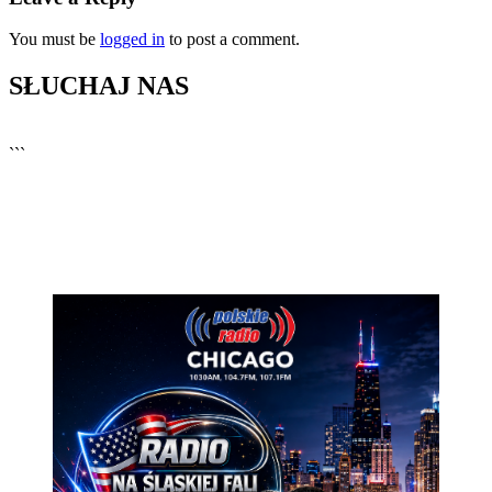
You must be
logged in
to post a comment.
SŁUCHAJ NAS
▶
Kliknij PLAY, aby słuchać
```
🔊