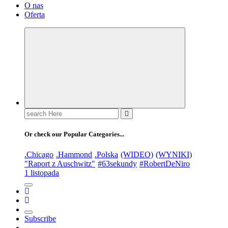
O nas
Oferta
Or check our Popular Categories...
.Chicago
.Hammond
.Polska
(WIDEO)
(WYNIKI)
"Raport z Auschwitz"
#63sekundy
#RobertDeNiro
1 listopada
Subscribe