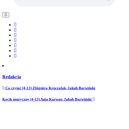
Redakcja
Co czytać (4-13) Zbigniew Kruczalak, Jakub Barwiński
Kącik muzyczny (4-13) Ania Karwan, Jakub Barwiński