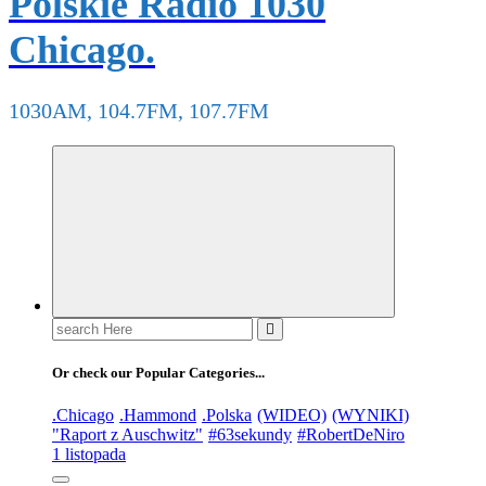
Polskie Radio 1030
Chicago.
1030AM, 104.7FM, 107.7FM
Or check our Popular Categories...
.Chicago
.Hammond
.Polska
(WIDEO)
(WYNIKI)
"Raport z Auschwitz"
#63sekundy
#RobertDeNiro
1 listopada