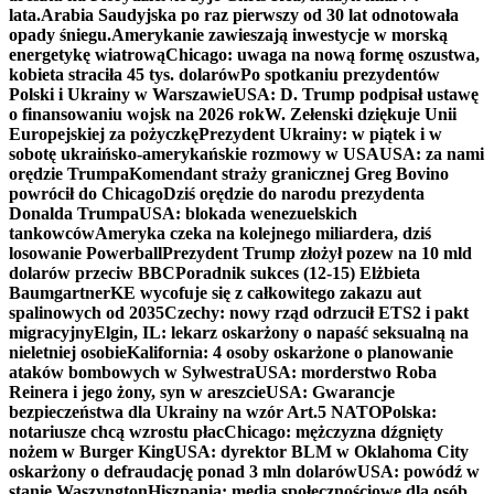
lata.
Arabia Saudyjska po raz pierwszy od 30 lat odnotowała
opady śniegu.
Amerykanie zawieszają inwestycje w morską
energetykę wiatrową
Chicago: uwaga na nową formę oszustwa,
kobieta straciła 45 tys. dolarów
Po spotkaniu prezydentów
Polski i Ukrainy w Warszawie
USA: D. Trump podpisał ustawę
o finansowaniu wojsk na 2026 rok
W. Zełenski dziękuje Unii
Europejskiej za pożyczkę
Prezydent Ukrainy: w piątek i w
sobotę ukraińsko-amerykańskie rozmowy w USA
USA: za nami
orędzie Trumpa
Komendant straży granicznej Greg Bovino
powrócił do Chicago
Dziś orędzie do narodu prezydenta
Donalda Trumpa
USA: blokada wenezuelskich
tankowców
Ameryka czeka na kolejnego miliardera, dziś
losowanie Powerball
Prezydent Trump złożył pozew na 10 mld
dolarów przeciw BBC
Poradnik sukces (12-15) Elżbieta
Baumgartner
KE wycofuje się z całkowitego zakazu aut
spalinowych od 2035
Czechy: nowy rząd odrzucił ETS2 i pakt
migracyjny
Elgin, IL: lekarz oskarżony o napaść seksualną na
nieletniej osobie
Kalifornia: 4 osoby oskarżone o planowanie
ataków bombowych w Sylwestra
USA: morderstwo Roba
Reinera i jego żony, syn w areszcie
USA: Gwarancje
bezpieczeństwa dla Ukrainy na wzór Art.5 NATO
Polska:
notariusze chcą wzrostu płac
Chicago: mężczyzna dźgnięty
nożem w Burger King
USA: dyrektor BLM w Oklahoma City
oskarżony o defraudację ponad 3 mln dolarów
USA: powódź w
stanie Waszyngton
Hiszpania: media społecznościowe dla osób