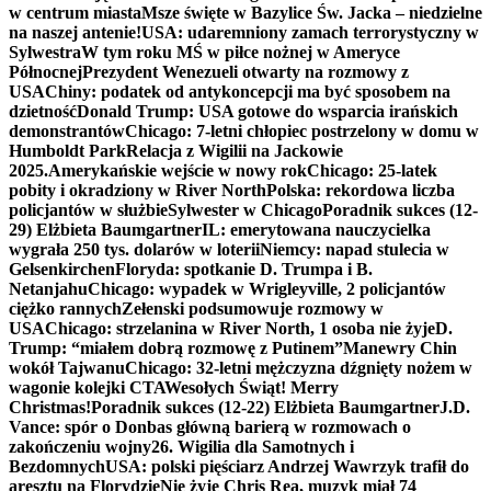
w centrum miasta
Msze święte w Bazylice Św. Jacka – niedzielne
na naszej antenie!
USA: udaremniony zamach terrorystyczny w
Sylwestra
W tym roku MŚ w piłce nożnej w Ameryce
Północnej
Prezydent Wenezueli otwarty na rozmowy z
USA
Chiny: podatek od antykoncepcji ma być sposobem na
dzietność
Donald Trump: USA gotowe do wsparcia irańskich
demonstrantów
Chicago: 7-letni chłopiec postrzelony w domu w
Humboldt Park
Relacja z Wigilii na Jackowie
2025.
Amerykańskie wejście w nowy rok
Chicago: 25-latek
pobity i okradziony w River North
Polska: rekordowa liczba
policjantów w służbie
Sylwester w Chicago
Poradnik sukces (12-
29) Elżbieta Baumgartner
IL: emerytowana nauczycielka
wygrała 250 tys. dolarów w loterii
Niemcy: napad stulecia w
Gelsenkirchen
Floryda: spotkanie D. Trumpa i B.
Netanjahu
Chicago: wypadek w Wrigleyville, 2 policjantów
ciężko rannych
Zełenski podsumowuje rozmowy w
USA
Chicago: strzelanina w River North, 1 osoba nie żyje
D.
Trump: “miałem dobrą rozmowę z Putinem”
Manewry Chin
wokół Tajwanu
Chicago: 32-letni mężczyzna dźgnięty nożem w
wagonie kolejki CTA
Wesołych Świąt! Merry
Christmas!
Poradnik sukces (12-22) Elżbieta Baumgartner
J.D.
Vance: spór o Donbas główną barierą w rozmowach o
zakończeniu wojny
26. Wigilia dla Samotnych i
Bezdomnych
USA: polski pięściarz Andrzej Wawrzyk trafił do
aresztu na Florydzie
Nie żyje Chris Rea, muzyk miał 74