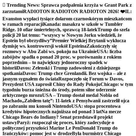
Trending News:
Sprawca podpalenia krzyża w Grant Park z
zarzutami
RADIOTON RADIOTON RADIOTON 2026! ❤️
IL:
Evanston wypłaci tysiące dolarom czarnoskórym mieszkańcom
w ramach reparacji
Kanada: masakra w szkole w Tumbler
Ridge. 10 ofiar śmiertelnych, sprawcą 18-latek
Trump do szefa
policji 20 lat temu: “wszyscy w Nowym Jorku wiedzieli, że
Epstein był obrzydliwy”
Premier Wielkiej Brytanii wyklucza
dymisję ws. kontrowersji wokół Epsteina
Zakończyły się
rozmowy w Abu Zabi ws. pokoju na Ukrainie
USA: liczba
zabójstw spadła o ponad 20 proc. w porównaniu z rokiem
poprzednim – to największy jednoroczny spadek w
historii
Davos: Zełenski i Trump zadowoleni z dzisiejszego
spotkania
Davos: Trump chce Grenlandii. Bez wojska – ale z
jasnym sygnałem do świata
Rozpoczęło się Forum w Davos,
Prezydent USA zaprosił Chiny do Rady Pokoju
Chicago: w tym
tygodniu burza śnieżna do środy, potem silne uderzenie
arktycznego mrozu
USA – Trump dostał medal Nobla od
Machado
„Zabiłem tatę”: 11-latek z Pensylwanii zastrzelił ojca
po zabraniu mu konsoli Nintendo
USA: stopa procentowa
kredytów hipotecznych najniższa od ponad 3 lat
Na mecze
Chicago Bears do Indiany? Senat przedstawił projekt
ustawy
Paryż: rozpoczął się proces, który zadecyduje o
politycznej przyszłości Marine Le Pen
Donald Trump do
Irańczyków: pomoc jest w drodze
Była burmistrz Chicago