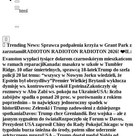
```html
▶
Kliknij PLAY, aby słuchać
🔈
🔊
```
Trending News:
Sprawca podpalenia krzyża w Grant Park z
zarzutami
RADIOTON RADIOTON RADIOTON 2026! ❤️
IL:
Evanston wypłaci tysiące dolarom czarnoskórym mieszkańcom
w ramach reparacji
Kanada: masakra w szkole w Tumbler
Ridge. 10 ofiar śmiertelnych, sprawcą 18-latek
Trump do szefa
policji 20 lat temu: “wszyscy w Nowym Jorku wiedzieli, że
Epstein był obrzydliwy”
Premier Wielkiej Brytanii wyklucza
dymisję ws. kontrowersji wokół Epsteina
Zakończyły się
rozmowy w Abu Zabi ws. pokoju na Ukrainie
USA: liczba
zabójstw spadła o ponad 20 proc. w porównaniu z rokiem
poprzednim – to największy jednoroczny spadek w
historii
Davos: Zełenski i Trump zadowoleni z dzisiejszego
spotkania
Davos: Trump chce Grenlandii. Bez wojska – ale z
jasnym sygnałem do świata
Rozpoczęło się Forum w Davos,
Prezydent USA zaprosił Chiny do Rady Pokoju
Chicago: w tym
tygodniu burza śnieżna do środy, potem silne uderzenie
arktycznego mrozu
USA – Trump dostał medal Nobla od