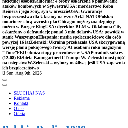
nieletniej osobie
Kalifornia: 4 osoby oskarżone o planowanie
ataków bombowych w Sylwestra
USA: morderstwo Roba
Reinera i jego żony, syn w areszcie
USA: Gwarancje
bezpieczeństwa dla Ukrainy na wzór Art.5 NATO
Polska:
notariusze chcą wzrostu płac
Chicago: mężczyzna dźgnięty
nożem w Burger King
USA: dyrektor BLM w Oklahoma City
oskarżony o defraudację ponad 3 mln dolarów
USA: powódź w
stanie Waszyngton
Hiszpania: media społecznościowe dla osób
powyżej 16 lat
Zełenski: Ukraina przekazała USA skorygowaną
wersję planu pokojowego
Twórcy AI osobami roku magazynu
“Time”
FED obniża stopy procentowe w USA
Poradnik sukces
(12-08) Elżbieta Baumgartner
D.Trump: W. Zełenski musi pójść
na ustępstwa
W.Zełenski – wybory możliwe, jeśli USA zapewnią
ich bezpieczeństwo
Sun. Aug 9th, 2026
SŁUCHAJ NAS
Reklama
Kontakt
O nas
Oferta