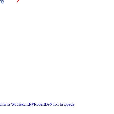
chwitz"
#63sekundy
#RobertDeNiro
1 listopada