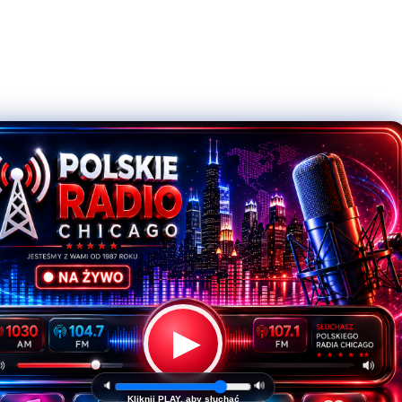
▶
🔈
🔊
Kliknij PLAY, aby słuchać