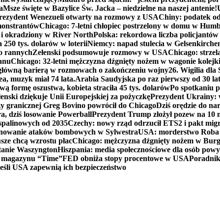
a
Msze święte w Bazylice Św. Jacka – niedzielne na naszej antenie!
rezydent Wenezueli otwarty na rozmowy z USA
Chiny: podatek o
monstrantów
Chicago: 7-letni chłopiec postrzelony w domu w Hum
y i okradziony w River North
Polska: rekordowa liczba policjantów
250 tys. dolarów w loterii
Niemcy: napad stulecia w Gelsenkirche
ko rannych
Zełenski podsumowuje rozmowy w USA
Chicago: strzel
anu
Chicago: 32-letni mężczyzna dźgnięty nożem w wagonie kolej
 główną barierą w rozmowach o zakończeniu wojny
26. Wigilia dl
ea, muzyk miał 74 lata.
Arabia Saudyjska po raz pierwszy od 30 la
ą formę oszustwa, kobieta straciła 45 tys. dolarów
Po spotkaniu 
enski dziękuje Unii Europejskiej za pożyczkę
Prezydent Ukrainy: 
y granicznej Greg Bovino powrócił do Chicago
Dziś orędzie do n
a, dziś losowanie Powerball
Prezydent Trump złożył pozew na 10
 spalinowych od 2035
Czechy: nowy rząd odrzucił ETS2 i pakt mig
planowanie ataków bombowych w Sylwestra
USA: morderstwo Roba Re
usze chcą wzrostu płac
Chicago: mężczyzna dźgnięty nożem w Burg
tanie Waszyngton
Hiszpania: media społecznościowe dla osób powyż
u magazynu “Time”
FED obniża stopy procentowe w USA
Poradnik
eśli USA zapewnią ich bezpieczeństwo