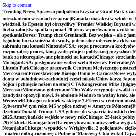
Skip to content
Trending News:
Sprawca podpalenia krzyża w Grant Park z zar
mieszkańcom w ramach reparacji
Kanada: masakra w szkole w Tu
wiedzieli, że Epstein był obrzydliwy”
Premier Wielkiej Brytanii w
liczba zabójstw spadła o ponad 20 proc. w porównaniu z rokiem 
spotkania
Davos: Trump chce Grenlandii. Bez wojska – ale z jas
tygodniu burza śnieżna do środy, potem silne uderzenie arktycz
zabraniu mu konsoli Nintendo
USA: stopa procentowa kredytów h
rozpoczął się proces, który zadecyduje o politycznej przyszłości
bank za nieuregulowane płatności na kartach
Chicago: strzelani
Michigan
USA: postępowanie wobec szefa Rezerwy Federalnej
W 
Lincoln Park
Chicago: pracownik Centrum Medycznego postrzel
Mercosurem
Przedstawiciele Białego Domu w Caracas
Nowe wyty
domu w południowo-zachodniej części miasta
Chiny karzą Japoni
bójka i pchnięcie nożem na stacji CTA
Kongresmen Mike Quigley b
Mercosur
Minnesota: gubernator Tim Waltz rezygnuje z walki o 
kandydat opozycji mówi, że obalenie Maduro to ważny krok, ale
Wenezueli
Chicago: rabunek w sklepie 7-Eleven w centrum miast
Sylwestra
W tym roku MŚ w piłce nożnej w Ameryce Północnej
P
dzietność
Donald Trump: USA gotowe do wsparcia irańskich de
2025.
Amerykańskie wejście w nowy rok
Chicago: 25-latek pobit
29) Elżbieta Baumgartner
IL: emerytowana nauczycielka wygrała 
Netanjahu
Chicago: wypadek w Wrigleyville, 2 policjantów cięż
“miałem dobrą rozmowę z Putinem”
Manewry Chin wokół Tajw