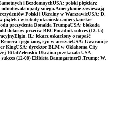
a Samotnych i Bezdomnych
USA: polski pięściarz
t odnotowała opady śniegu.
Amerykanie zawieszają
prezydentów Polski i Ukrainy w Warszawie
USA: D.
w piątek i w sobotę ukraińsko-amerykańskie
arodu prezydenta Donalda Trumpa
USA: blokada
 mld dolarów przeciw BBC
Poradnik sukces (12-15)
racyjny
Elgin, IL: lekarz oskarżony o napaść
inera i jego żony, syn w areszcie
USA: Gwarancje
er King
USA: dyrektor BLM w Oklahoma City
ej 16 lat
Zełenski: Ukraina przekazała USA
 sukces (12-08) Elżbieta Baumgartner
D.Trump: W.