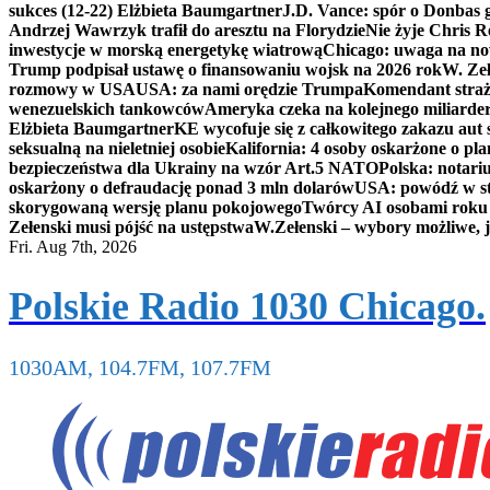
sukces (12-22) Elżbieta Baumgartner
J.D. Vance: spór o Donbas
Andrzej Wawrzyk trafił do aresztu na Florydzie
Nie żyje Chris R
inwestycje w morską energetykę wiatrową
Chicago: uwaga na now
Trump podpisał ustawę o finansowaniu wojsk na 2026 rok
W. Zeł
rozmowy w USA
USA: za nami orędzie Trumpa
Komendant straż
wenezuelskich tankowców
Ameryka czeka na kolejnego miliarder
Elżbieta Baumgartner
KE wycofuje się z całkowitego zakazu aut
seksualną na nieletniej osobie
Kalifornia: 4 osoby oskarżone o 
bezpieczeństwa dla Ukrainy na wzór Art.5 NATO
Polska: notari
oskarżony o defraudację ponad 3 mln dolarów
USA: powódź w s
skorygowaną wersję planu pokojowego
Twórcy AI osobami rok
Zełenski musi pójść na ustępstwa
W.Zełenski – wybory możliwe, j
Fri. Aug 7th, 2026
Polskie Radio 1030 Chicago.
1030AM, 104.7FM, 107.7FM