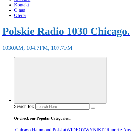
Kontakt
O nas
Oferta
Polskie Radio 1030 Chicago.
1030AM, 104.7FM, 107.7FM
Search for:
Or check our Popular Categories...
.Chicago
.Hammond
.Polska
(WIDEO)
(WYNIKI)
"Raport z Aus