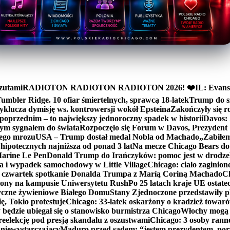
zutami
RADIOTON RADIOTON RADIOTON 2026! ❤️
IL: Evans
mbler Ridge. 10 ofiar śmiertelnych, sprawcą 18-latek
Trump do sz
yklucza dymisję ws. kontrowersji wokół Epsteina
Zakończyły się 
poprzednim – to największy jednoroczny spadek w historii
Davos: 
nym sygnałem do świata
Rozpoczęło się Forum w Davos, Prezydent
nego mrozu
USA – Trump dostał medal Nobla od Machado
„Zabiłem 
ipotecznych najniższa od ponad 3 lat
Na mecze Chicago Bears do 
 Marine Le Pen
Donald Trump do Irańczyków: pomoc jest w drodze
na i wypadek samochodowy w Little Village
Chicago: ciało zaginion
czwartek spotkanie Donalda Trumpa z Maríą Coriną Machado
Ch
ony na kampusie Uniwersytetu Rush
Po 25 latach kraje UE ostate
czne żywieniowe Białego Domu
Stany Zjednoczone przedstawiły p
ę, Tokio protestuje
Chicago: 33-latek oskarżony o kradzież towaró
ędzie ubiegał się o stanowisko burmistrza Chicago
Włochy mogą 
reelekcję pod presją skandalu z oszustwami
Chicago: 3 osoby rann
 niewystarczający
Maduro przed sądem: “jestem prezydentem, po