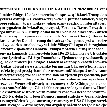
zutami
RADIOTON RADIOTON RADIOTON 2026! ❤️
IL: Evans
mbler Ridge. 10 ofiar śmiertelnych, sprawcą 18-latek
Trump do sz
yklucza dymisję ws. kontrowersji wokół Epsteina
Zakończyły się 
poprzednim – to największy jednoroczny spadek w historii
Davos: 
nym sygnałem do świata
Rozpoczęło się Forum w Davos, Prezydent
nego mrozu
USA – Trump dostał medal Nobla od Machado
„Zabiłem 
ipotecznych najniższa od ponad 3 lat
Na mecze Chicago Bears do 
 Marine Le Pen
Donald Trump do Irańczyków: pomoc jest w drodze
na i wypadek samochodowy w Little Village
Chicago: ciało zaginion
czwartek spotkanie Donalda Trumpa z Maríą Coriną Machado
Ch
ony na kampusie Uniwersytetu Rush
Po 25 latach kraje UE ostate
czne żywieniowe Białego Domu
Stany Zjednoczone przedstawiły p
ę, Tokio protestuje
Chicago: 33-latek oskarżony o kradzież towaró
ędzie ubiegał się o stanowisko burmistrza Chicago
Włochy mogą 
reelekcję pod presją skandalu z oszustwami
Chicago: 3 osoby rann
 niewystarczający
Maduro przed sądem: “jestem prezydentem, po
a
Msze święte w Bazylice Św. Jacka – niedzielne na naszej antenie!
rezydent Wenezueli otwarty na rozmowy z USA
Chiny: podatek o
monstrantów
Chicago: 7-letni chłopiec postrzelony w domu w Hum
y i okradziony w River North
Polska: rekordowa liczba policjantów
250 tys. dolarów w loterii
Niemcy: napad stulecia w Gelsenkirche
ko rannych
Zełenski podsumowuje rozmowy w USA
Chicago: strzel
anu
Chicago: 32-letni mężczyzna dźgnięty nożem w wagonie kolej