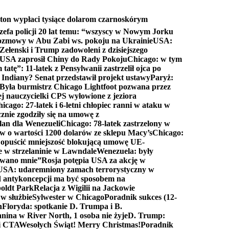
ton wypłaci tysiące dolarom czarnoskórym
efa policji 20 lat temu: “wszyscy w Nowym Jorku
rozmowy w Abu Zabi ws. pokoju na Ukrainie
USA:
Zełenski i Trump zadowoleni z dzisiejszego
 USA zaprosił Chiny do Rady Pokoju
Chicago: w tym
tatę”: 11-latek z Pensylwanii zastrzelił ojca po
Indiany? Senat przedstawił projekt ustawy
Paryż:
Była burmistrz Chicago Lightfoot pozwana przez
ej nauczycielki CPS wyłowione z jeziora
icago: 27-latek i 6-letni chłopiec ranni w ataku w
cznie zgodziły się na umowę z
lan dla Wenezueli
Chicago: 78-latek zastrzelony w
w o wartości 1200 dolarów ze sklepu Macy’s
Chicago:
opuścić mniejszość blokującą umowę UE-
e w strzelaninie w Lawndale
Wenezuela: były
rwano mnie”
Rosja potępia USA za akcję w
USA: udaremniony zamach terrorystyczny w
d antykoncepcji ma być sposobem na
boldt Park
Relacja z Wigilii na Jackowie
 w służbie
Sylwester w Chicago
Poradnik sukces (12-
n
Floryda: spotkanie D. Trumpa i B.
anina w River North, 1 osoba nie żyje
D. Trump:
ki CTA
Wesołych Świąt! Merry Christmas!
Poradnik