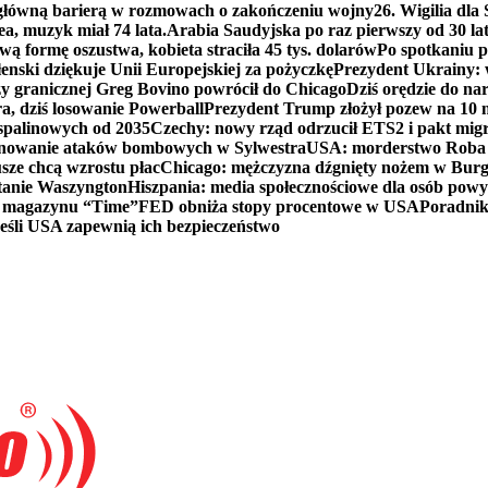
 główną barierą w rozmowach o zakończeniu wojny
26. Wigilia dl
ea, muzyk miał 74 lata.
Arabia Saudyjska po raz pierwszy od 30 la
ą formę oszustwa, kobieta straciła 45 tys. dolarów
Po spotkaniu 
enski dziękuje Unii Europejskiej za pożyczkę
Prezydent Ukrainy: 
y granicznej Greg Bovino powrócił do Chicago
Dziś orędzie do n
a, dziś losowanie Powerball
Prezydent Trump złożył pozew na 10
 spalinowych od 2035
Czechy: nowy rząd odrzucił ETS2 i pakt mig
planowanie ataków bombowych w Sylwestra
USA: morderstwo Roba Re
usze chcą wzrostu płac
Chicago: mężczyzna dźgnięty nożem w Burg
tanie Waszyngton
Hiszpania: media społecznościowe dla osób powyż
u magazynu “Time”
FED obniża stopy procentowe w USA
Poradnik
eśli USA zapewnią ich bezpieczeństwo