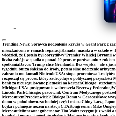
```
Trending News:
Sprawca podpalenia krzyża w Grant Park z zar
mieszkańcom w ramach reparacji
Kanada: masakra w szkole w Tu
wiedzieli, że Epstein był obrzydliwy”
Premier Wielkiej Brytanii w
liczba zabójstw spadła o ponad 20 proc. w porównaniu z rokiem 
spotkania
Davos: Trump chce Grenlandii. Bez wojska – ale z jas
tygodniu burza śnieżna do środy, potem silne uderzenie arktycz
zabraniu mu konsoli Nintendo
USA: stopa procentowa kredytów h
rozpoczął się proces, który zadecyduje o politycznej przyszłości
bank za nieuregulowane płatności na kartach
Chicago: strzelani
Michigan
USA: postępowanie wobec szefa Rezerwy Federalnej
W 
Lincoln Park
Chicago: pracownik Centrum Medycznego postrzel
Mercosurem
Przedstawiciele Białego Domu w Caracas
Nowe wyty
domu w południowo-zachodniej części miasta
Chiny karzą Japoni
bójka i pchnięcie nożem na stacji CTA
Kongresmen Mike Quigley b
Mercosur
Minnesota: gubernator Tim Waltz rezygnuje z walki o 
kandydat opozycji mówi, że obalenie Maduro to ważny krok, ale