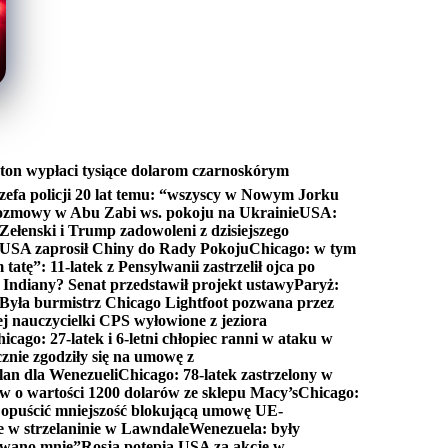
ton wypłaci tysiące dolarom czarnoskórym
efa policji 20 lat temu: “wszyscy w Nowym Jorku
rozmowy w Abu Zabi ws. pokoju na Ukrainie
USA:
Zełenski i Trump zadowoleni z dzisiejszego
 USA zaprosił Chiny do Rady Pokoju
Chicago: w tym
tatę”: 11-latek z Pensylwanii zastrzelił ojca po
Indiany? Senat przedstawił projekt ustawy
Paryż:
Była burmistrz Chicago Lightfoot pozwana przez
ej nauczycielki CPS wyłowione z jeziora
icago: 27-latek i 6-letni chłopiec ranni w ataku w
cznie zgodziły się na umowę z
lan dla Wenezueli
Chicago: 78-latek zastrzelony w
w o wartości 1200 dolarów ze sklepu Macy’s
Chicago:
opuścić mniejszość blokującą umowę UE-
e w strzelaninie w Lawndale
Wenezuela: były
rwano mnie”
Rosja potępia USA za akcję w