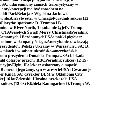
USA: udaremniony zamach terrorystyczny w
d antykoncepcji ma być sposobem na
boldt Park
Relacja z Wigilii na Jackowie
 w służbie
Sylwester w Chicago
Poradnik sukces (12-
n
Floryda: spotkanie D. Trumpa i B.
anina w River North, 1 osoba nie żyje
D. Trump:
ki CTA
Wesołych Świąt! Merry Christmas!
Poradnik
a Samotnych i Bezdomnych
USA: polski pięściarz
t odnotowała opady śniegu.
Amerykanie zawieszają
prezydentów Polski i Ukrainy w Warszawie
USA: D.
w piątek i w sobotę ukraińsko-amerykańskie
arodu prezydenta Donalda Trumpa
USA: blokada
 mld dolarów przeciw BBC
Poradnik sukces (12-15)
racyjny
Elgin, IL: lekarz oskarżony o napaść
inera i jego żony, syn w areszcie
USA: Gwarancje
er King
USA: dyrektor BLM w Oklahoma City
ej 16 lat
Zełenski: Ukraina przekazała USA
 sukces (12-08) Elżbieta Baumgartner
D.Trump: W.