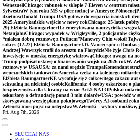
Wenezueli
Chicago: rabunek w sklepie 7-Eleven w centrum miast
Sylwestra
W tym roku MŚ w piłce nożnej w Ameryce Północnej
P
dzietność
Donald Trump: USA gotowe do wsparcia irańskich de
2025.
Amerykańskie wejście w nowy rok
Chicago: 25-latek pobit
29) Elżbieta Baumgartner
IL: emerytowana nauczycielka wygrała 
Netanjahu
Chicago: wypadek w Wrigleyville, 2 policjantów cięż
“miałem dobrą rozmowę z Putinem”
Manewry Chin wokół Tajw
sukces (12-22) Elżbieta Baumgartner
J.D. Vance: spór o Donbas
Andrzej Wawrzyk trafił do aresztu na Florydzie
Nie żyje Chris R
inwestycje w morską energetykę wiatrową
Chicago: uwaga na now
Trump podpisał ustawę o finansowaniu wojsk na 2026 rok
W. Zeł
rozmowy w USA
USA: za nami orędzie Trumpa
Komendant straż
wenezuelskich tankowców
Ameryka czeka na kolejnego miliarder
Elżbieta Baumgartner
KE wycofuje się z całkowitego zakazu aut
seksualną na nieletniej osobie
Kalifornia: 4 osoby oskarżone o 
bezpieczeństwa dla Ukrainy na wzór Art.5 NATO
Polska: notari
oskarżony o defraudację ponad 3 mln dolarów
USA: powódź w s
skorygowaną wersję planu pokojowego
Twórcy AI osobami rok
Zełenski musi pójść na ustępstwa
W.Zełenski – wybory możliwe, j
Fri. Aug 7th, 2026
SŁUCHAJ NAS
Reklama