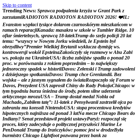
Skip to content
Trending News:
S
p
r
a
w
c
a
p
o
d
p
a
l
e
n
i
a
k
r
z
y
ż
a
w
G
r
a
n
t
P
a
r
k
z
z
a
r
z
u
t
a
m
i
R
A
D
I
O
T
O
N
R
A
D
I
O
T
O
N
R
A
D
I
O
T
O
N
2
0
2
6
!
❤
I
L
:
E
v
a
n
s
t
o
n
w
y
p
ł
a
c
i
t
y
s
i
ą
c
e
d
o
l
a
r
o
m
c
z
a
r
n
o
s
k
ó
r
y
m
m
i
e
s
z
k
a
ń
c
o
m
w
r
a
m
a
c
h
r
e
p
a
r
a
c
j
i
K
a
n
a
d
a
:
m
a
s
a
k
r
a
w
s
z
k
o
l
e
w
T
u
m
b
l
e
r
R
i
d
g
e
.
1
0
o
f
i
a
r
ś
m
i
e
r
t
e
l
n
y
c
h
,
s
p
r
a
w
c
ą
1
8
-
l
a
t
e
k
T
r
u
m
p
d
o
s
z
e
f
a
p
o
l
i
c
j
i
2
0
l
a
t
t
e
m
u
:
“
w
s
z
y
s
c
y
w
N
o
w
y
m
J
o
r
k
u
w
i
e
d
z
i
e
l
i
,
ż
e
E
p
s
t
e
i
n
b
y
ł
o
b
r
z
y
d
l
i
w
y
”
P
r
e
m
i
e
r
W
i
e
l
k
i
e
j
B
r
y
t
a
n
i
i
w
y
k
l
u
c
z
a
d
y
m
i
s
j
ę
w
s
.
k
o
n
t
r
o
w
e
r
s
j
i
w
o
k
ó
ł
E
p
s
t
e
i
n
a
Z
a
k
o
ń
c
z
y
ł
y
s
i
ę
r
o
z
m
o
w
y
w
A
b
u
Z
a
b
i
w
s
.
p
o
k
o
j
u
n
a
U
k
r
a
i
n
i
e
U
S
A
:
l
i
c
z
b
a
z
a
b
ó
j
s
t
w
s
p
a
d
ł
a
o
p
o
n
a
d
2
0
p
r
o
c
.
w
p
o
r
ó
w
n
a
n
i
u
z
r
o
k
i
e
m
p
o
p
r
z
e
d
n
i
m
–
t
o
n
a
j
w
i
ę
k
s
z
y
j
e
d
n
o
r
o
c
z
n
y
s
p
a
d
e
k
w
h
i
s
t
o
r
i
i
D
a
v
o
s
:
Z
e
ł
e
n
s
k
i
i
T
r
u
m
p
z
a
d
o
w
o
l
e
n
i
z
d
z
i
s
i
e
j
s
z
e
g
o
s
p
o
t
k
a
n
i
a
D
a
v
o
s
:
T
r
u
m
p
c
h
c
e
G
r
e
n
l
a
n
d
i
i
.
B
e
z
w
o
j
s
k
a
–
a
l
e
z
j
a
s
n
y
m
s
y
g
n
a
ł
e
m
d
o
ś
w
i
a
t
a
R
o
z
p
o
c
z
ę
ł
o
s
i
ę
F
o
r
u
m
w
D
a
v
o
s
,
P
r
e
z
y
d
e
n
t
U
S
A
z
a
p
r
o
s
i
ł
C
h
i
n
y
d
o
R
a
d
y
P
o
k
o
j
u
C
h
i
c
a
g
o
:
w
t
y
m
t
y
g
o
d
n
i
u
b
u
r
z
a
ś
n
i
e
ż
n
a
d
o
ś
r
o
d
y
,
p
o
t
e
m
s
i
l
n
e
u
d
e
r
z
e
n
i
e
a
r
k
t
y
c
z
n
e
g
o
m
r
o
z
u
U
S
A
–
T
r
u
m
p
d
o
s
t
a
ł
m
e
d
a
l
N
o
b
l
a
o
d
M
a
c
h
a
d
o
„
Z
a
b
i
ł
e
m
t
a
t
ę
”
:
1
1
-
l
a
t
e
k
z
P
e
n
s
y
l
w
a
n
i
i
z
a
s
t
r
z
e
l
i
ł
o
j
c
a
p
o
z
a
b
r
a
n
i
u
m
u
k
o
n
s
o
l
i
N
i
n
t
e
n
d
o
U
S
A
:
s
t
o
p
a
p
r
o
c
e
n
t
o
w
a
k
r
e
d
y
t
ó
w
h
i
p
o
t
e
c
z
n
y
c
h
n
a
j
n
i
ż
s
z
a
o
d
p
o
n
a
d
3
l
a
t
N
a
m
e
c
z
e
C
h
i
c
a
g
o
B
e
a
r
s
d
o
I
n
d
i
a
n
y
?
S
e
n
a
t
p
r
z
e
d
s
t
a
w
i
ł
p
r
o
j
e
k
t
u
s
t
a
w
y
P
a
r
y
ż
:
r
o
z
p
o
c
z
ą
ł
s
i
ę
p
r
o
c
e
s
,
k
t
ó
r
y
z
a
d
e
c
y
d
u
j
e
o
p
o
l
i
t
y
c
z
n
e
j
p
r
z
y
s
z
ł
o
ś
c
i
M
a
r
i
n
e
L
e
P
e
n
D
o
n
a
l
d
T
r
u
m
p
d
o
I
r
a
ń
c
z
y
k
ó
w
:
p
o
m
o
c
j
e
s
t
w
d
r
o
d
z
e
B
y
ł
a
b
u
r
m
i
s
t
r
z
C
h
i
c
a
g
o
L
i
g
h
t
f
o
o
t
p
o
z
w
a
n
a
p
r
z
e
z
b
a
n
k
z
a