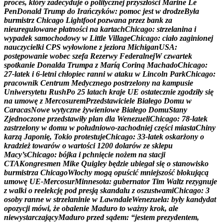
p
r
o
c
e
s
,
k
t
ó
r
y
z
a
d
e
c
y
d
u
j
e
o
p
o
l
i
t
y
c
z
n
e
j
p
r
z
y
s
z
ł
o
ś
c
i
M
a
r
i
n
e
L
e
P
e
n
D
o
n
a
l
d
T
r
u
m
p
d
o
I
r
a
ń
c
z
y
k
ó
w
:
p
o
m
o
c
j
e
s
t
w
d
r
o
d
z
e
B
y
ł
a
b
u
r
m
i
s
t
r
z
C
h
i
c
a
g
o
L
i
g
h
t
f
o
o
t
p
o
z
w
a
n
a
p
r
z
e
z
b
a
n
k
z
a
n
i
e
u
r
e
g
u
l
o
w
a
n
e
p
ł
a
t
n
o
ś
c
i
n
a
k
a
r
t
a
c
h
C
h
i
c
a
g
o
:
s
t
r
z
e
l
a
n
i
n
a
i
w
y
p
a
d
e
k
s
a
m
o
c
h
o
d
o
w
y
w
L
i
t
t
l
e
V
i
l
l
a
g
e
C
h
i
c
a
g
o
:
c
i
a
ł
o
z
a
g
i
n
i
o
n
e
j
n
a
u
c
z
y
c
i
e
l
k
i
C
P
S
w
y
ł
o
w
i
o
n
e
z
j
e
z
i
o
r
a
M
i
c
h
i
g
a
n
U
S
A
:
p
o
s
t
ę
p
o
w
a
n
i
e
w
o
b
e
c
s
z
e
f
a
R
e
z
e
r
w
y
F
e
d
e
r
a
l
n
e
j
W
c
z
w
a
r
t
e
k
s
p
o
t
k
a
n
i
e
D
o
n
a
l
d
a
T
r
u
m
p
a
z
M
a
r
í
ą
C
o
r
i
n
ą
M
a
c
h
a
d
o
C
h
i
c
a
g
o
:
2
7
-
l
a
t
e
k
i
6
-
l
e
t
n
i
c
h
ł
o
p
i
e
c
r
a
n
n
i
w
a
t
a
k
u
w
L
i
n
c
o
l
n
P
a
r
k
C
h
i
c
a
g
o
:
p
r
a
c
o
w
n
i
k
C
e
n
t
r
u
m
M
e
d
y
c
z
n
e
g
o
p
o
s
t
r
z
e
l
o
n
y
n
a
k
a
m
p
u
s
i
e
U
n
i
w
e
r
s
y
t
e
t
u
R
u
s
h
P
o
2
5
l
a
t
a
c
h
k
r
a
j
e
U
E
o
s
t
a
t
e
c
z
n
i
e
z
g
o
d
z
i
ł
y
s
i
ę
n
a
u
m
o
w
ę
z
M
e
r
c
o
s
u
r
e
m
P
r
z
e
d
s
t
a
w
i
c
i
e
l
e
B
i
a
ł
e
g
o
D
o
m
u
w
C
a
r
a
c
a
s
N
o
w
e
w
y
t
y
c
z
n
e
ż
y
w
i
e
n
i
o
w
e
B
i
a
ł
e
g
o
D
o
m
u
S
t
a
n
y
Z
j
e
d
n
o
c
z
o
n
e
p
r
z
e
d
s
t
a
w
i
ł
y
p
l
a
n
d
l
a
W
e
n
e
z
u
e
l
i
C
h
i
c
a
g
o
:
7
8
-
l
a
t
e
k
z
a
s
t
r
z
e
l
o
n
y
w
d
o
m
u
w
p
o
ł
u
d
n
i
o
w
o
-
z
a
c
h
o
d
n
i
e
j
c
z
ę
ś
c
i
m
i
a
s
t
a
C
h
i
n
y
k
a
r
z
ą
J
a
p
o
n
i
ę
,
T
o
k
i
o
p
r
o
t
e
s
t
u
j
e
C
h
i
c
a
g
o
:
3
3
-
l
a
t
e
k
o
s
k
a
r
ż
o
n
y
o
k
r
a
d
z
i
e
ż
t
o
w
a
r
ó
w
o
w
a
r
t
o
ś
c
i
1
2
0
0
d
o
l
a
r
ó
w
z
e
s
k
l
e
p
u
M
a
c
y
’
s
C
h
i
c
a
g
o
:
b
ó
j
k
a
i
p
c
h
n
i
ę
c
i
e
n
o
ż
e
m
n
a
s
t
a
c
j
i
C
T
A
K
o
n
g
r
e
s
m
e
n
M
i
k
e
Q
u
i
g
l
e
y
b
ę
d
z
i
e
u
b
i
e
g
a
ł
s
i
ę
o
s
t
a
n
o
w
i
s
k
o
b
u
r
m
i
s
t
r
z
a
C
h
i
c
a
g
o
W
ł
o
c
h
y
m
o
g
ą
o
p
u
ś
c
i
ć
m
n
i
e
j
s
z
o
ś
ć
b
l
o
k
u
j
ą
c
ą
u
m
o
w
ę
U
E
-
M
e
r
c
o
s
u
r
M
i
n
n
e
s
o
t
a
:
g
u
b
e
r
n
a
t
o
r
T
i
m
W
a
l
t
z
r
e
z
y
g
n
u
j
e
z
w
a
l
k
i
o
r
e
e
l
e
k
c
j
ę
p
o
d
p
r
e
s
j
ą
s
k
a
n
d
a
l
u
z
o
s
z
u
s
t
w
a
m
i
C
h
i
c
a
g
o
:
3
o
s
o
b
y
r
a
n
n
e
w
s
t
r
z
e
l
a
n
i
n
i
e
w
L
a
w
n
d
a
l
e
W
e
n
e
z
u
e
l
a
:
b
y
ł
y
k
a
n
d
y
d
a
t
o
p
o
z
y
c
j
i
m
ó
w
i
,
ż
e
o
b
a
l
e
n
i
e
M
a
d
u
r
o
t
o
w
a
ż
n
y
k
r
o
k
,
a
l
e
n
i
e
w
y
s
t
a
r
c
z
a
j
ą
c
y
M
a
d
u
r
o
p
r
z
e
d
s
ą
d
e
m
:
“
j
e
s
t
e
m
p
r
e
z
y
d
e
n
t
e
m
,