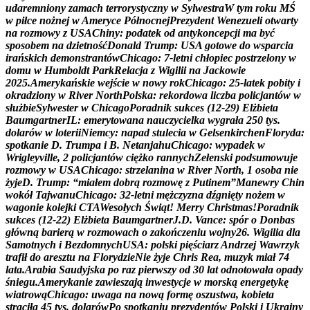
u
d
a
r
e
m
n
i
o
n
y
z
a
m
a
c
h
t
e
r
r
o
r
y
s
t
y
c
z
n
y
w
S
y
l
w
e
s
t
r
a
W
t
y
m
r
o
k
u
M
Ś
w
p
i
ł
c
e
n
o
ż
n
e
j
w
A
m
e
r
y
c
e
P
ó
ł
n
o
c
n
e
j
P
r
e
z
y
d
e
n
t
W
e
n
e
z
u
e
l
i
o
t
w
a
r
t
y
n
a
r
o
z
m
o
w
y
z
U
S
A
C
h
i
n
y
:
p
o
d
a
t
e
k
o
d
a
n
t
y
k
o
n
c
e
p
c
j
i
m
a
b
y
ć
s
p
o
s
o
b
e
m
n
a
d
z
i
e
t
n
o
ś
ć
D
o
n
a
l
d
T
r
u
m
p
:
U
S
A
g
o
t
o
w
e
d
o
w
s
p
a
r
c
i
a
i
r
a
ń
s
k
i
c
h
d
e
m
o
n
s
t
r
a
n
t
ó
w
C
h
i
c
a
g
o
:
7
-
l
e
t
n
i
c
h
ł
o
p
i
e
c
p
o
s
t
r
z
e
l
o
n
y
w
d
o
m
u
w
H
u
m
b
o
l
d
t
P
a
r
k
R
e
l
a
c
j
a
z
W
i
g
i
l
i
i
n
a
J
a
c
k
o
w
i
e
2
0
2
5
.
A
m
e
r
y
k
a
ń
s
k
i
e
w
e
j
ś
c
i
e
w
n
o
w
y
r
o
k
C
h
i
c
a
g
o
:
2
5
-
l
a
t
e
k
p
o
b
i
t
y
i
o
k
r
a
d
z
i
o
n
y
w
R
i
v
e
r
N
o
r
t
h
P
o
l
s
k
a
:
r
e
k
o
r
d
o
w
a
l
i
c
z
b
a
p
o
l
i
c
j
a
n
t
ó
w
w
s
ł
u
ż
b
i
e
S
y
l
w
e
s
t
e
r
w
C
h
i
c
a
g
o
P
o
r
a
d
n
i
k
s
u
k
c
e
s
(
1
2
-
2
9
)
E
l
ż
b
i
e
t
a
B
a
u
m
g
a
r
t
n
e
r
I
L
:
e
m
e
r
y
t
o
w
a
n
a
n
a
u
c
z
y
c
i
e
l
k
a
w
y
g
r
a
ł
a
2
5
0
t
y
s
.
d
o
l
a
r
ó
w
w
l
o
t
e
r
i
i
N
i
e
m
c
y
:
n
a
p
a
d
s
t
u
l
e
c
i
a
w
G
e
l
s
e
n
k
i
r
c
h
e
n
F
l
o
r
y
d
a
:
s
p
o
t
k
a
n
i
e
D
.
T
r
u
m
p
a
i
B
.
N
e
t
a
n
j
a
h
u
C
h
i
c
a
g
o
:
w
y
p
a
d
e
k
w
W
r
i
g
l
e
y
v
i
l
l
e
,
2
p
o
l
i
c
j
a
n
t
ó
w
c
i
ę
ż
k
o
r
a
n
n
y
c
h
Z
e
ł
e
n
s
k
i
p
o
d
s
u
m
o
w
u
j
e
r
o
z
m
o
w
y
w
U
S
A
C
h
i
c
a
g
o
:
s
t
r
z
e
l
a
n
i
n
a
w
R
i
v
e
r
N
o
r
t
h
,
1
o
s
o
b
a
n
i
e
ż
y
j
e
D
.
T
r
u
m
p
:
“
m
i
a
ł
e
m
d
o
b
r
ą
r
o
z
m
o
w
ę
z
P
u
t
i
n
e
m
”
M
a
n
e
w
r
y
C
h
i
n
w
o
k
ó
ł
T
a
j
w
a
n
u
C
h
i
c
a
g
o
:
3
2
-
l
e
t
n
i
m
ę
ż
c
z
y
z
n
a
d
ź
g
n
i
ę
t
y
n
o
ż
e
m
w
w
a
g
o
n
i
e
k
o
l
e
j
k
i
C
T
A
W
e
s
o
ł
y
c
h
Ś
w
i
ą
t
!
M
e
r
r
y
C
h
r
i
s
t
m
a
s
!
P
o
r
a
d
n
i
k
s
u
k
c
e
s
(
1
2
-
2
2
)
E
l
ż
b
i
e
t
a
B
a
u
m
g
a
r
t
n
e
r
J
.
D
.
V
a
n
c
e
:
s
p
ó
r
o
D
o
n
b
a
s
g
ł
ó
w
n
ą
b
a
r
i
e
r
ą
w
r
o
z
m
o
w
a
c
h
o
z
a
k
o
ń
c
z
e
n
i
u
w
o
j
n
y
2
6
.
W
i
g
i
l
i
a
d
l
a
S
a
m
o
t
n
y
c
h
i
B
e
z
d
o
m
n
y
c
h
U
S
A
:
p
o
l
s
k
i
p
i
ę
ś
c
i
a
r
z
A
n
d
r
z
e
j
W
a
w
r
z
y
k
t
r
a
f
i
ł
d
o
a
r
e
s
z
t
u
n
a
F
l
o
r
y
d
z
i
e
N
i
e
ż
y
j
e
C
h
r
i
s
R
e
a
,
m
u
z
y
k
m
i
a
ł
7
4
l
a
t
a
.
A
r
a
b
i
a
S
a
u
d
y
j
s
k
a
p
o
r
a
z
p
i
e
r
w
s
z
y
o
d
3
0
l
a
t
o
d
n
o
t
o
w
a
ł
a
o
p
a
d
y
ś
n
i
e
g
u
.
A
m
e
r
y
k
a
n
i
e
z
a
w
i
e
s
z
a
j
ą
i
n
w
e
s
t
y
c
j
e
w
m
o
r
s
k
ą
e
n
e
r
g
e
t
y
k
ę
w
i
a
t
r
o
w
ą
C
h
i
c
a
g
o
:
u
w
a
g
a
n
a
n
o
w
ą
f
o
r
m
ę
o
s
z
u
s
t
w
a
,
k
o
b
i
e
t
a
s
t
r
a
c
i
ł
a
4
5
t
y
s
.
d
o
l
a
r
ó
w
P
o
s
p
o
t
k
a
n
i
u
p
r
e
z
y
d
e
n
t
ó
w
P
o
l
s
k
i
i
U
k
r
a
i
n
y