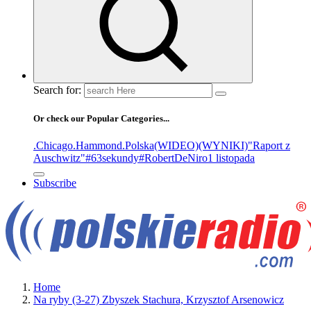
Search for:
Or check our Popular Categories...
.Chicago
.Hammond
.Polska
(WIDEO)
(WYNIKI)
"Raport z
Auschwitz"
#63sekundy
#RobertDeNiro
1 listopada
Subscribe
Home
Na ryby (3-27) Zbyszek Stachura, Krzysztof Arsenowicz