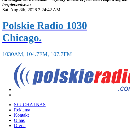
b
e
z
p
i
e
c
z
e
ń
s
t
w
o
Sat. Aug 8th, 2026
2:24:43 AM
Polskie Radio 1030
Chicago.
1030AM, 104.7FM, 107.7FM
SŁUCHAJ NAS
Reklama
Kontakt
O nas
Oferta