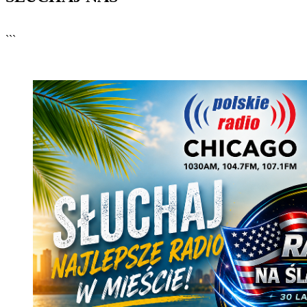
▶
Kliknij PLAY, aby słuchać
```
🔊