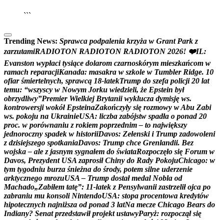
▶
Kliknij PLAY, aby słuchać
🔈
🔊
```
Trending News:
S
p
r
a
w
c
a
p
o
d
p
a
l
e
n
i
a
k
r
z
y
ż
a
w
G
r
a
n
t
P
a
r
k
z
z
a
r
z
u
t
a
m
i
R
A
D
I
O
T
O
N
R
A
D
I
O
T
O
N
R
A
D
I
O
T
O
N
2
0
2
6
!
❤
I
L
:
E
v
a
n
s
t
o
n
w
y
p
ł
a
c
i
t
y
s
i
ą
c
e
d
o
l
a
r
o
m
c
z
a
r
n
o
s
k
ó
r
y
m
m
i
e
s
z
k
a
ń
c
o
m
w
r
a
m
a
c
h
r
e
p
a
r
a
c
j
i
K
a
n
a
d
a
:
m
a
s
a
k
r
a
w
s
z
k
o
l
e
w
T
u
m
b
l
e
r
R
i
d
g
e
.
1
0
o
f
i
a
r
ś
m
i
e
r
t
e
l
n
y
c
h
,
s
p
r
a
w
c
ą
1
8
-
l
a
t
e
k
T
r
u
m
p
d
o
s
z
e
f
a
p
o
l
i
c
j
i
2
0
l
a
t
t
e
m
u
:
“
w
s
z
y
s
c
y
w
N
o
w
y
m
J
o
r
k
u
w
i
e
d
z
i
e
l
i
,
ż
e
E
p
s
t
e
i
n
b
y
ł
o
b
r
z
y
d
l
i
w
y
”
P
r
e
m
i
e
r
W
i
e
l
k
i
e
j
B
r
y
t
a
n
i
i
w
y
k
l
u
c
z
a
d
y
m
i
s
j
ę
w
s
.
k
o
n
t
r
o
w
e
r
s
j
i
w
o
k
ó
ł
E
p
s
t
e
i
n
a
Z
a
k
o
ń
c
z
y
ł
y
s
i
ę
r
o
z
m
o
w
y
w
A
b
u
Z
a
b
i
w
s
.
p
o
k
o
j
u
n
a
U
k
r
a
i
n
i
e
U
S
A
:
l
i
c
z
b
a
z
a
b
ó
j
s
t
w
s
p
a
d
ł
a
o
p
o
n
a
d
2
0
p
r
o
c
.
w
p
o
r
ó
w
n
a
n
i
u
z
r
o
k
i
e
m
p
o
p
r
z
e
d
n
i
m
–
t
o
n
a
j
w
i
ę
k
s
z
y
j
e
d
n
o
r
o
c
z
n
y
s
p
a
d
e
k
w
h
i
s
t
o
r
i
i
D
a
v
o
s
:
Z
e
ł
e
n
s
k
i
i
T
r
u
m
p
z
a
d
o
w
o
l
e
n
i
z
d
z
i
s
i
e
j
s
z
e
g
o
s
p
o
t
k
a
n
i
a
D
a
v
o
s
:
T
r
u
m
p
c
h
c
e
G
r
e
n
l
a
n
d
i
i
.
B
e
z
w
o
j
s
k
a
–
a
l
e
z
j
a
s
n
y
m
s
y
g
n
a
ł
e
m
d
o
ś
w
i
a
t
a
R
o
z
p
o
c
z
ę
ł
o
s
i
ę
F
o
r
u
m
w
D
a
v
o
s
,
P
r
e
z
y
d
e
n
t
U
S
A
z
a
p
r
o
s
i
ł
C
h
i
n
y
d
o
R
a
d
y
P
o
k
o
j
u
C
h
i
c
a
g
o
:
w
t
y
m
t
y
g
o
d
n
i
u
b
u
r
z
a
ś
n
i
e
ż
n
a
d
o
ś
r
o
d
y
,
p
o
t
e
m
s
i
l
n
e
u
d
e
r
z
e
n
i
e
a
r
k
t
y
c
z
n
e
g
o
m
r
o
z
u
U
S
A
–
T
r
u
m
p
d
o
s
t
a
ł
m
e
d
a
l
N
o
b
l
a
o
d
M
a
c
h
a
d
o
„
Z
a
b
i
ł
e
m
t
a
t
ę
”
:
1
1
-
l
a
t
e
k
z
P
e
n
s
y
l
w
a
n
i
i
z
a
s
t
r
z
e
l
i
ł
o
j
c
a
p
o
z
a
b
r
a
n
i
u
m
u
k
o
n
s
o
l
i
N
i
n
t
e
n
d
o
U
S
A
:
s
t
o
p
a
p
r
o
c
e
n
t
o
w
a
k
r
e
d
y
t
ó
w
h
i
p
o
t
e
c
z
n
y
c
h
n
a
j
n
i
ż
s
z
a
o
d
p
o
n
a
d
3
l
a
t
N
a
m
e
c
z
e
C
h
i
c
a
g
o
B
e
a
r
s
d
o
I
n
d
i
a
n
y
?
S
e
n
a
t
p
r
z
e
d
s
t
a
w
i
ł
p
r
o
j
e
k
t
u
s
t
a
w
y
P
a
r
y
ż
:
r
o
z
p
o
c
z
ą
ł
s
i
ę