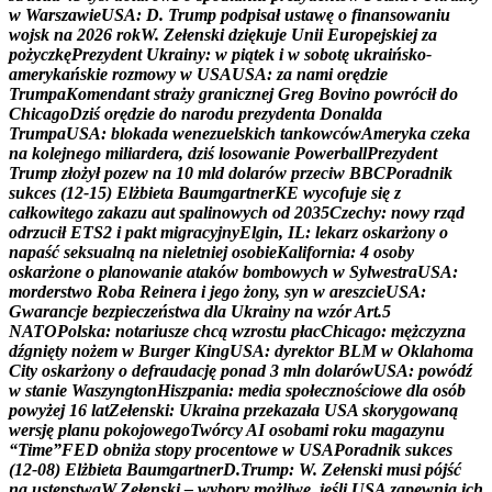
w
W
a
r
s
z
a
w
i
e
U
S
A
:
D
.
T
r
u
m
p
p
o
d
p
i
s
a
ł
u
s
t
a
w
ę
o
f
i
n
a
n
s
o
w
a
n
i
u
w
o
j
s
k
n
a
2
0
2
6
r
o
k
W
.
Z
e
ł
e
n
s
k
i
d
z
i
ę
k
u
j
e
U
n
i
i
E
u
r
o
p
e
j
s
k
i
e
j
z
a
p
o
ż
y
c
z
k
ę
P
r
e
z
y
d
e
n
t
U
k
r
a
i
n
y
:
w
p
i
ą
t
e
k
i
w
s
o
b
o
t
ę
u
k
r
a
i
ń
s
k
o
-
a
m
e
r
y
k
a
ń
s
k
i
e
r
o
z
m
o
w
y
w
U
S
A
U
S
A
:
z
a
n
a
m
i
o
r
ę
d
z
i
e
T
r
u
m
p
a
K
o
m
e
n
d
a
n
t
s
t
r
a
ż
y
g
r
a
n
i
c
z
n
e
j
G
r
e
g
B
o
v
i
n
o
p
o
w
r
ó
c
i
ł
d
o
C
h
i
c
a
g
o
D
z
i
ś
o
r
ę
d
z
i
e
d
o
n
a
r
o
d
u
p
r
e
z
y
d
e
n
t
a
D
o
n
a
l
d
a
T
r
u
m
p
a
U
S
A
:
b
l
o
k
a
d
a
w
e
n
e
z
u
e
l
s
k
i
c
h
t
a
n
k
o
w
c
ó
w
A
m
e
r
y
k
a
c
z
e
k
a
n
a
k
o
l
e
j
n
e
g
o
m
i
l
i
a
r
d
e
r
a
,
d
z
i
ś
l
o
s
o
w
a
n
i
e
P
o
w
e
r
b
a
l
l
P
r
e
z
y
d
e
n
t
T
r
u
m
p
z
ł
o
ż
y
ł
p
o
z
e
w
n
a
1
0
m
l
d
d
o
l
a
r
ó
w
p
r
z
e
c
i
w
B
B
C
P
o
r
a
d
n
i
k
s
u
k
c
e
s
(
1
2
-
1
5
)
E
l
ż
b
i
e
t
a
B
a
u
m
g
a
r
t
n
e
r
K
E
w
y
c
o
f
u
j
e
s
i
ę
z
c
a
ł
k
o
w
i
t
e
g
o
z
a
k
a
z
u
a
u
t
s
p
a
l
i
n
o
w
y
c
h
o
d
2
0
3
5
C
z
e
c
h
y
:
n
o
w
y
r
z
ą
d
o
d
r
z
u
c
i
ł
E
T
S
2
i
p
a
k
t
m
i
g
r
a
c
y
j
n
y
E
l
g
i
n
,
I
L
:
l
e
k
a
r
z
o
s
k
a
r
ż
o
n
y
o
n
a
p
a
ś
ć
s
e
k
s
u
a
l
n
ą
n
a
n
i
e
l
e
t
n
i
e
j
o
s
o
b
i
e
K
a
l
i
f
o
r
n
i
a
:
4
o
s
o
b
y
o
s
k
a
r
ż
o
n
e
o
p
l
a
n
o
w
a
n
i
e
a
t
a
k
ó
w
b
o
m
b
o
w
y
c
h
w
S
y
l
w
e
s
t
r
a
U
S
A
:
m
o
r
d
e
r
s
t
w
o
R
o
b
a
R
e
i
n
e
r
a
i
j
e
g
o
ż
o
n
y
,
s
y
n
w
a
r
e
s
z
c
i
e
U
S
A
:
G
w
a
r
a
n
c
j
e
b
e
z
p
i
e
c
z
e
ń
s
t
w
a
d
l
a
U
k
r
a
i
n
y
n
a
w
z
ó
r
A
r
t
.
5
N
A
T
O
P
o
l
s
k
a
:
n
o
t
a
r
i
u
s
z
e
c
h
c
ą
w
z
r
o
s
t
u
p
ł
a
c
C
h
i
c
a
g
o
:
m
ę
ż
c
z
y
z
n
a
d
ź
g
n
i
ę
t
y
n
o
ż
e
m
w
B
u
r
g
e
r
K
i
n
g
U
S
A
:
d
y
r
e
k
t
o
r
B
L
M
w
O
k
l
a
h
o
m
a
C
i
t
y
o
s
k
a
r
ż
o
n
y
o
d
e
f
r
a
u
d
a
c
j
ę
p
o
n
a
d
3
m
l
n
d
o
l
a
r
ó
w
U
S
A
:
p
o
w
ó
d
ź
w
s
t
a
n
i
e
W
a
s
z
y
n
g
t
o
n
H
i
s
z
p
a
n
i
a
:
m
e
d
i
a
s
p
o
ł
e
c
z
n
o
ś
c
i
o
w
e
d
l
a
o
s
ó
b
p
o
w
y
ż
e
j
1
6
l
a
t
Z
e
ł
e
n
s
k
i
:
U
k
r
a
i
n
a
p
r
z
e
k
a
z
a
ł
a
U
S
A
s
k
o
r
y
g
o
w
a
n
ą
w
e
r
s
j
ę
p
l
a
n
u
p
o
k
o
j
o
w
e
g
o
T
w
ó
r
c
y
A
I
o
s
o
b
a
m
i
r
o
k
u
m
a
g
a
z
y
n
u
“
T
i
m
e
”
F
E
D
o
b
n
i
ż
a
s
t
o
p
y
p
r
o
c
e
n
t
o
w
e
w
U
S
A
P
o
r
a
d
n
i
k
s
u
k
c
e
s
(
1
2
-
0
8
)
E
l
ż
b
i
e
t
a
B
a
u
m
g
a
r
t
n
e
r
D
.
T
r
u
m
p
:
W
.
Z
e
ł
e
n
s
k
i
m
u
s
i
p
ó
j
ś
ć
n
a
u
s
t
ę
p
s
t
w
a
W
.
Z
e
ł
e
n
s
k
i
–
w
y
b
o
r
y
m
o
ż
l
i
w
e
,
j
e
ś
l
i
U
S
A
z
a
p
e
w
n
i
ą
i
c
h