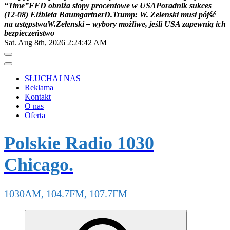
“
T
i
m
e
”
F
E
D
o
b
n
i
ż
a
s
t
o
p
y
p
r
o
c
e
n
t
o
w
e
w
U
S
A
P
o
r
a
d
n
i
k
s
u
k
c
e
s
(
1
2
-
0
8
)
E
l
ż
b
i
e
t
a
B
a
u
m
g
a
r
t
n
e
r
D
.
T
r
u
m
p
:
W
.
Z
e
ł
e
n
s
k
i
m
u
s
i
p
ó
j
ś
ć
n
a
u
s
t
ę
p
s
t
w
a
W
.
Z
e
ł
e
n
s
k
i
–
w
y
b
o
r
y
m
o
ż
l
i
w
e
,
j
e
ś
l
i
U
S
A
z
a
p
e
w
n
i
ą
i
c
h
b
e
z
p
i
e
c
z
e
ń
s
t
w
o
Sat. Aug 8th, 2026
2:24:43 AM
SŁUCHAJ NAS
Reklama
Kontakt
O nas
Oferta
Polskie Radio 1030
Chicago.
1030AM, 104.7FM, 107.7FM