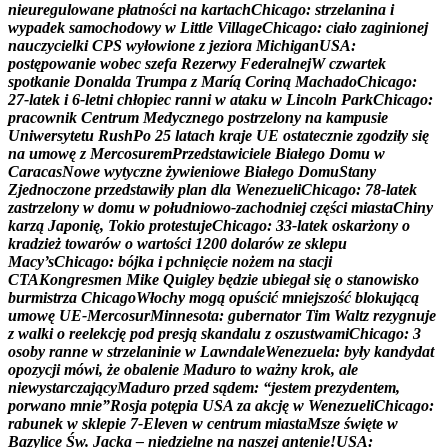
n
i
e
u
r
e
g
u
l
o
w
a
n
e
p
ł
a
t
n
o
ś
c
i
n
a
k
a
r
t
a
c
h
C
h
i
c
a
g
o
:
s
t
r
z
e
l
a
n
i
n
a
i
w
y
p
a
d
e
k
s
a
m
o
c
h
o
d
o
w
y
w
L
i
t
t
l
e
V
i
l
l
a
g
e
C
h
i
c
a
g
o
:
c
i
a
ł
o
z
a
g
i
n
i
o
n
e
j
n
a
u
c
z
y
c
i
e
l
k
i
C
P
S
w
y
ł
o
w
i
o
n
e
z
j
e
z
i
o
r
a
M
i
c
h
i
g
a
n
U
S
A
:
p
o
s
t
ę
p
o
w
a
n
i
e
w
o
b
e
c
s
z
e
f
a
R
e
z
e
r
w
y
F
e
d
e
r
a
l
n
e
j
W
c
z
w
a
r
t
e
k
s
p
o
t
k
a
n
i
e
D
o
n
a
l
d
a
T
r
u
m
p
a
z
M
a
r
í
ą
C
o
r
i
n
ą
M
a
c
h
a
d
o
C
h
i
c
a
g
o
:
2
7
-
l
a
t
e
k
i
6
-
l
e
t
n
i
c
h
ł
o
p
i
e
c
r
a
n
n
i
w
a
t
a
k
u
w
L
i
n
c
o
l
n
P
a
r
k
C
h
i
c
a
g
o
:
p
r
a
c
o
w
n
i
k
C
e
n
t
r
u
m
M
e
d
y
c
z
n
e
g
o
p
o
s
t
r
z
e
l
o
n
y
n
a
k
a
m
p
u
s
i
e
U
n
i
w
e
r
s
y
t
e
t
u
R
u
s
h
P
o
2
5
l
a
t
a
c
h
k
r
a
j
e
U
E
o
s
t
a
t
e
c
z
n
i
e
z
g
o
d
z
i
ł
y
s
i
ę
n
a
u
m
o
w
ę
z
M
e
r
c
o
s
u
r
e
m
P
r
z
e
d
s
t
a
w
i
c
i
e
l
e
B
i
a
ł
e
g
o
D
o
m
u
w
C
a
r
a
c
a
s
N
o
w
e
w
y
t
y
c
z
n
e
ż
y
w
i
e
n
i
o
w
e
B
i
a
ł
e
g
o
D
o
m
u
S
t
a
n
y
Z
j
e
d
n
o
c
z
o
n
e
p
r
z
e
d
s
t
a
w
i
ł
y
p
l
a
n
d
l
a
W
e
n
e
z
u
e
l
i
C
h
i
c
a
g
o
:
7
8
-
l
a
t
e
k
z
a
s
t
r
z
e
l
o
n
y
w
d
o
m
u
w
p
o
ł
u
d
n
i
o
w
o
-
z
a
c
h
o
d
n
i
e
j
c
z
ę
ś
c
i
m
i
a
s
t
a
C
h
i
n
y
k
a
r
z
ą
J
a
p
o
n
i
ę
,
T
o
k
i
o
p
r
o
t
e
s
t
u
j
e
C
h
i
c
a
g
o
:
3
3
-
l
a
t
e
k
o
s
k
a
r
ż
o
n
y
o
k
r
a
d
z
i
e
ż
t
o
w
a
r
ó
w
o
w
a
r
t
o
ś
c
i
1
2
0
0
d
o
l
a
r
ó
w
z
e
s
k
l
e
p
u
M
a
c
y
’
s
C
h
i
c
a
g
o
:
b
ó
j
k
a
i
p
c
h
n
i
ę
c
i
e
n
o
ż
e
m
n
a
s
t
a
c
j
i
C
T
A
K
o
n
g
r
e
s
m
e
n
M
i
k
e
Q
u
i
g
l
e
y
b
ę
d
z
i
e
u
b
i
e
g
a
ł
s
i
ę
o
s
t
a
n
o
w
i
s
k
o
b
u
r
m
i
s
t
r
z
a
C
h
i
c
a
g
o
W
ł
o
c
h
y
m
o
g
ą
o
p
u
ś
c
i
ć
m
n
i
e
j
s
z
o
ś
ć
b
l
o
k
u
j
ą
c
ą
u
m
o
w
ę
U
E
-
M
e
r
c
o
s
u
r
M
i
n
n
e
s
o
t
a
:
g
u
b
e
r
n
a
t
o
r
T
i
m
W
a
l
t
z
r
e
z
y
g
n
u
j
e
z
w
a
l
k
i
o
r
e
e
l
e
k
c
j
ę
p
o
d
p
r
e
s
j
ą
s
k
a
n
d
a
l
u
z
o
s
z
u
s
t
w
a
m
i
C
h
i
c
a
g
o
:
3
o
s
o
b
y
r
a
n
n
e
w
s
t
r
z
e
l
a
n
i
n
i
e
w
L
a
w
n
d
a
l
e
W
e
n
e
z
u
e
l
a
:
b
y
ł
y
k
a
n
d
y
d
a
t
o
p
o
z
y
c
j
i
m
ó
w
i
,
ż
e
o
b
a
l
e
n
i
e
M
a
d
u
r
o
t
o
w
a
ż
n
y
k
r
o
k
,
a
l
e
n
i
e
w
y
s
t
a
r
c
z
a
j
ą
c
y
M
a
d
u
r
o
p
r
z
e
d
s
ą
d
e
m
:
“
j
e
s
t
e
m
p
r
e
z
y
d
e
n
t
e
m
,
p
o
r
w
a
n
o
m
n
i
e
”
R
o
s
j
a
p
o
t
ę
p
i
a
U
S
A
z
a
a
k
c
j
ę
w
W
e
n
e
z
u
e
l
i
C
h
i
c
a
g
o
:
r
a
b
u
n
e
k
w
s
k
l
e
p
i
e
7
-
E
l
e
v
e
n
w
c
e
n
t
r
u
m
m
i
a
s
t
a
M
s
z
e
ś
w
i
ę
t
e
w
B
a
z
y
l
i
c
e
Ś
w
.
J
a
c
k
a
–
n
i
e
d
z
i
e
l
n
e
n
a
n
a
s
z
e
j
a
n
t
e
n
i
e
!
U
S
A
: