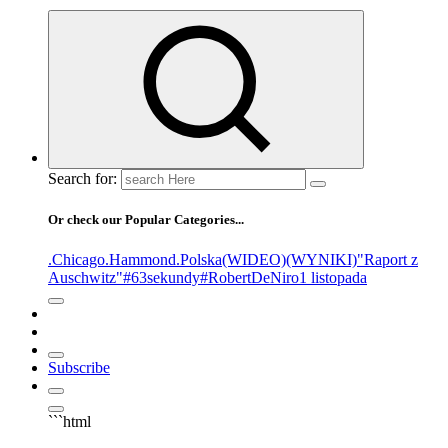
Search for:
Or check our Popular Categories...
.Chicago
.Hammond
.Polska
(WIDEO)
(WYNIKI)
"Raport z
Auschwitz"
#63sekundy
#RobertDeNiro
1 listopada
Subscribe
```html