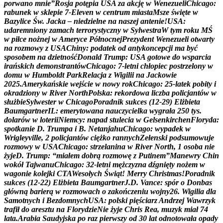
p
o
r
w
a
n
o
m
n
i
e
”
R
o
s
j
a
p
o
t
ę
p
i
a
U
S
A
z
a
a
k
c
j
ę
w
W
e
n
e
z
u
e
l
i
C
h
i
c
a
g
o
:
r
a
b
u
n
e
k
w
s
k
l
e
p
i
e
7
-
E
l
e
v
e
n
w
c
e
n
t
r
u
m
m
i
a
s
t
a
M
s
z
e
ś
w
i
ę
t
e
w
B
a
z
y
l
i
c
e
Ś
w
.
J
a
c
k
a
–
n
i
e
d
z
i
e
l
n
e
n
a
n
a
s
z
e
j
a
n
t
e
n
i
e
!
U
S
A
:
u
d
a
r
e
m
n
i
o
n
y
z
a
m
a
c
h
t
e
r
r
o
r
y
s
t
y
c
z
n
y
w
S
y
l
w
e
s
t
r
a
W
t
y
m
r
o
k
u
M
Ś
w
p
i
ł
c
e
n
o
ż
n
e
j
w
A
m
e
r
y
c
e
P
ó
ł
n
o
c
n
e
j
P
r
e
z
y
d
e
n
t
W
e
n
e
z
u
e
l
i
o
t
w
a
r
t
y
n
a
r
o
z
m
o
w
y
z
U
S
A
C
h
i
n
y
:
p
o
d
a
t
e
k
o
d
a
n
t
y
k
o
n
c
e
p
c
j
i
m
a
b
y
ć
s
p
o
s
o
b
e
m
n
a
d
z
i
e
t
n
o
ś
ć
D
o
n
a
l
d
T
r
u
m
p
:
U
S
A
g
o
t
o
w
e
d
o
w
s
p
a
r
c
i
a
i
r
a
ń
s
k
i
c
h
d
e
m
o
n
s
t
r
a
n
t
ó
w
C
h
i
c
a
g
o
:
7
-
l
e
t
n
i
c
h
ł
o
p
i
e
c
p
o
s
t
r
z
e
l
o
n
y
w
d
o
m
u
w
H
u
m
b
o
l
d
t
P
a
r
k
R
e
l
a
c
j
a
z
W
i
g
i
l
i
i
n
a
J
a
c
k
o
w
i
e
2
0
2
5
.
A
m
e
r
y
k
a
ń
s
k
i
e
w
e
j
ś
c
i
e
w
n
o
w
y
r
o
k
C
h
i
c
a
g
o
:
2
5
-
l
a
t
e
k
p
o
b
i
t
y
i
o
k
r
a
d
z
i
o
n
y
w
R
i
v
e
r
N
o
r
t
h
P
o
l
s
k
a
:
r
e
k
o
r
d
o
w
a
l
i
c
z
b
a
p
o
l
i
c
j
a
n
t
ó
w
w
s
ł
u
ż
b
i
e
S
y
l
w
e
s
t
e
r
w
C
h
i
c
a
g
o
P
o
r
a
d
n
i
k
s
u
k
c
e
s
(
1
2
-
2
9
)
E
l
ż
b
i
e
t
a
B
a
u
m
g
a
r
t
n
e
r
I
L
:
e
m
e
r
y
t
o
w
a
n
a
n
a
u
c
z
y
c
i
e
l
k
a
w
y
g
r
a
ł
a
2
5
0
t
y
s
.
d
o
l
a
r
ó
w
w
l
o
t
e
r
i
i
N
i
e
m
c
y
:
n
a
p
a
d
s
t
u
l
e
c
i
a
w
G
e
l
s
e
n
k
i
r
c
h
e
n
F
l
o
r
y
d
a
:
s
p
o
t
k
a
n
i
e
D
.
T
r
u
m
p
a
i
B
.
N
e
t
a
n
j
a
h
u
C
h
i
c
a
g
o
:
w
y
p
a
d
e
k
w
W
r
i
g
l
e
y
v
i
l
l
e
,
2
p
o
l
i
c
j
a
n
t
ó
w
c
i
ę
ż
k
o
r
a
n
n
y
c
h
Z
e
ł
e
n
s
k
i
p
o
d
s
u
m
o
w
u
j
e
r
o
z
m
o
w
y
w
U
S
A
C
h
i
c
a
g
o
:
s
t
r
z
e
l
a
n
i
n
a
w
R
i
v
e
r
N
o
r
t
h
,
1
o
s
o
b
a
n
i
e
ż
y
j
e
D
.
T
r
u
m
p
:
“
m
i
a
ł
e
m
d
o
b
r
ą
r
o
z
m
o
w
ę
z
P
u
t
i
n
e
m
”
M
a
n
e
w
r
y
C
h
i
n
w
o
k
ó
ł
T
a
j
w
a
n
u
C
h
i
c
a
g
o
:
3
2
-
l
e
t
n
i
m
ę
ż
c
z
y
z
n
a
d
ź
g
n
i
ę
t
y
n
o
ż
e
m
w
w
a
g
o
n
i
e
k
o
l
e
j
k
i
C
T
A
W
e
s
o
ł
y
c
h
Ś
w
i
ą
t
!
M
e
r
r
y
C
h
r
i
s
t
m
a
s
!
P
o
r
a
d
n
i
k
s
u
k
c
e
s
(
1
2
-
2
2
)
E
l
ż
b
i
e
t
a
B
a
u
m
g
a
r
t
n
e
r
J
.
D
.
V
a
n
c
e
:
s
p
ó
r
o
D
o
n
b
a
s
g
ł
ó
w
n
ą
b
a
r
i
e
r
ą
w
r
o
z
m
o
w
a
c
h
o
z
a
k
o
ń
c
z
e
n
i
u
w
o
j
n
y
2
6
.
W
i
g
i
l
i
a
d
l
a
S
a
m
o
t
n
y
c
h
i
B
e
z
d
o
m
n
y
c
h
U
S
A
:
p
o
l
s
k
i
p
i
ę
ś
c
i
a
r
z
A
n
d
r
z
e
j
W
a
w
r
z
y
k
t
r
a
f
i
ł
d
o
a
r
e
s
z
t
u
n
a
F
l
o
r
y
d
z
i
e
N
i
e
ż
y
j
e
C
h
r
i
s
R
e
a
,
m
u
z
y
k
m
i
a
ł
7
4
l
a
t
a
.
A
r
a
b
i
a
S
a
u
d
y
j
s
k
a
p
o
r
a
z
p
i
e
r
w
s
z
y
o
d
3
0
l
a
t
o
d
n
o
t
o
w
a
ł
a
o
p
a
d
y