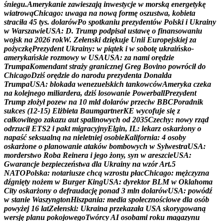
ś
n
i
e
g
u
.
A
m
e
r
y
k
a
n
i
e
z
a
w
i
e
s
z
a
j
ą
i
n
w
e
s
t
y
c
j
e
w
m
o
r
s
k
ą
e
n
e
r
g
e
t
y
k
ę
w
i
a
t
r
o
w
ą
C
h
i
c
a
g
o
:
u
w
a
g
a
n
a
n
o
w
ą
f
o
r
m
ę
o
s
z
u
s
t
w
a
,
k
o
b
i
e
t
a
s
t
r
a
c
i
ł
a
4
5
t
y
s
.
d
o
l
a
r
ó
w
P
o
s
p
o
t
k
a
n
i
u
p
r
e
z
y
d
e
n
t
ó
w
P
o
l
s
k
i
i
U
k
r
a
i
n
y
w
W
a
r
s
z
a
w
i
e
U
S
A
:
D
.
T
r
u
m
p
p
o
d
p
i
s
a
ł
u
s
t
a
w
ę
o
f
i
n
a
n
s
o
w
a
n
i
u
w
o
j
s
k
n
a
2
0
2
6
r
o
k
W
.
Z
e
ł
e
n
s
k
i
d
z
i
ę
k
u
j
e
U
n
i
i
E
u
r
o
p
e
j
s
k
i
e
j
z
a
p
o
ż
y
c
z
k
ę
P
r
e
z
y
d
e
n
t
U
k
r
a
i
n
y
:
w
p
i
ą
t
e
k
i
w
s
o
b
o
t
ę
u
k
r
a
i
ń
s
k
o
-
a
m
e
r
y
k
a
ń
s
k
i
e
r
o
z
m
o
w
y
w
U
S
A
U
S
A
:
z
a
n
a
m
i
o
r
ę
d
z
i
e
T
r
u
m
p
a
K
o
m
e
n
d
a
n
t
s
t
r
a
ż
y
g
r
a
n
i
c
z
n
e
j
G
r
e
g
B
o
v
i
n
o
p
o
w
r
ó
c
i
ł
d
o
C
h
i
c
a
g
o
D
z
i
ś
o
r
ę
d
z
i
e
d
o
n
a
r
o
d
u
p
r
e
z
y
d
e
n
t
a
D
o
n
a
l
d
a
T
r
u
m
p
a
U
S
A
:
b
l
o
k
a
d
a
w
e
n
e
z
u
e
l
s
k
i
c
h
t
a
n
k
o
w
c
ó
w
A
m
e
r
y
k
a
c
z
e
k
a
n
a
k
o
l
e
j
n
e
g
o
m
i
l
i
a
r
d
e
r
a
,
d
z
i
ś
l
o
s
o
w
a
n
i
e
P
o
w
e
r
b
a
l
l
P
r
e
z
y
d
e
n
t
T
r
u
m
p
z
ł
o
ż
y
ł
p
o
z
e
w
n
a
1
0
m
l
d
d
o
l
a
r
ó
w
p
r
z
e
c
i
w
B
B
C
P
o
r
a
d
n
i
k
s
u
k
c
e
s
(
1
2
-
1
5
)
E
l
ż
b
i
e
t
a
B
a
u
m
g
a
r
t
n
e
r
K
E
w
y
c
o
f
u
j
e
s
i
ę
z
c
a
ł
k
o
w
i
t
e
g
o
z
a
k
a
z
u
a
u
t
s
p
a
l
i
n
o
w
y
c
h
o
d
2
0
3
5
C
z
e
c
h
y
:
n
o
w
y
r
z
ą
d
o
d
r
z
u
c
i
ł
E
T
S
2
i
p
a
k
t
m
i
g
r
a
c
y
j
n
y
E
l
g
i
n
,
I
L
:
l
e
k
a
r
z
o
s
k
a
r
ż
o
n
y
o
n
a
p
a
ś
ć
s
e
k
s
u
a
l
n
ą
n
a
n
i
e
l
e
t
n
i
e
j
o
s
o
b
i
e
K
a
l
i
f
o
r
n
i
a
:
4
o
s
o
b
y
o
s
k
a
r
ż
o
n
e
o
p
l
a
n
o
w
a
n
i
e
a
t
a
k
ó
w
b
o
m
b
o
w
y
c
h
w
S
y
l
w
e
s
t
r
a
U
S
A
:
m
o
r
d
e
r
s
t
w
o
R
o
b
a
R
e
i
n
e
r
a
i
j
e
g
o
ż
o
n
y
,
s
y
n
w
a
r
e
s
z
c
i
e
U
S
A
:
G
w
a
r
a
n
c
j
e
b
e
z
p
i
e
c
z
e
ń
s
t
w
a
d
l
a
U
k
r
a
i
n
y
n
a
w
z
ó
r
A
r
t
.
5
N
A
T
O
P
o
l
s
k
a
:
n
o
t
a
r
i
u
s
z
e
c
h
c
ą
w
z
r
o
s
t
u
p
ł
a
c
C
h
i
c
a
g
o
:
m
ę
ż
c
z
y
z
n
a
d
ź
g
n
i
ę
t
y
n
o
ż
e
m
w
B
u
r
g
e
r
K
i
n
g
U
S
A
:
d
y
r
e
k
t
o
r
B
L
M
w
O
k
l
a
h
o
m
a
C
i
t
y
o
s
k
a
r
ż
o
n
y
o
d
e
f
r
a
u
d
a
c
j
ę
p
o
n
a
d
3
m
l
n
d
o
l
a
r
ó
w
U
S
A
:
p
o
w
ó
d
ź
w
s
t
a
n
i
e
W
a
s
z
y
n
g
t
o
n
H
i
s
z
p
a
n
i
a
:
m
e
d
i
a
s
p
o
ł
e
c
z
n
o
ś
c
i
o
w
e
d
l
a
o
s
ó
b
p
o
w
y
ż
e
j
1
6
l
a
t
Z
e
ł
e
n
s
k
i
:
U
k
r
a
i
n
a
p
r
z
e
k
a
z
a
ł
a
U
S
A
s
k
o
r
y
g
o
w
a
n
ą
w
e
r
s
j
ę
p
l
a
n
u
p
o
k
o
j
o
w
e
g
o
T
w
ó
r
c
y
A
I
o
s
o
b
a
m
i
r
o
k
u
m
a
g
a
z
y
n
u