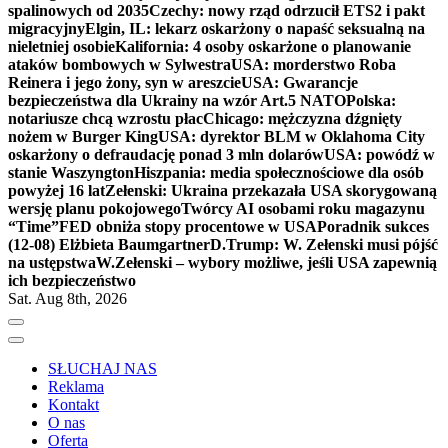
spalinowych od 2035
Czechy: nowy rząd odrzucił ETS2 i pakt
migracyjny
Elgin, IL: lekarz oskarżony o napaść seksualną na
nieletniej osobie
Kalifornia: 4 osoby oskarżone o planowanie
ataków bombowych w Sylwestra
USA: morderstwo Roba
Reinera i jego żony, syn w areszcie
USA: Gwarancje
bezpieczeństwa dla Ukrainy na wzór Art.5 NATO
Polska:
notariusze chcą wzrostu płac
Chicago: mężczyzna dźgnięty
nożem w Burger King
USA: dyrektor BLM w Oklahoma City
oskarżony o defraudację ponad 3 mln dolarów
USA: powódź w
stanie Waszyngton
Hiszpania: media społecznościowe dla osób
powyżej 16 lat
Zełenski: Ukraina przekazała USA skorygowaną
wersję planu pokojowego
Twórcy AI osobami roku magazynu
“Time”
FED obniża stopy procentowe w USA
Poradnik sukces
(12-08) Elżbieta Baumgartner
D.Trump: W. Zełenski musi pójść
na ustępstwa
W.Zełenski – wybory możliwe, jeśli USA zapewnią
ich bezpieczeństwo
Sat. Aug 8th, 2026
SŁUCHAJ NAS
Reklama
Kontakt
O nas
Oferta