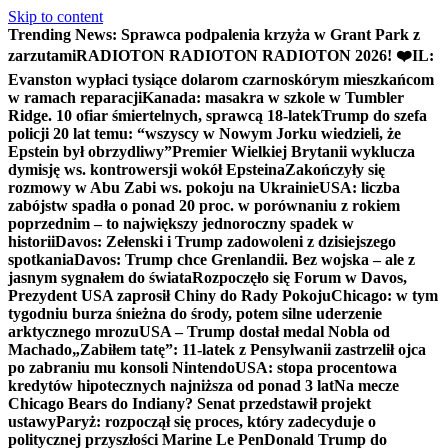
Skip to content
Trending News:
Sprawca podpalenia krzyża w Grant Park z
zarzutami
RADIOTON RADIOTON RADIOTON 2026! ❤️
IL:
Evanston wypłaci tysiące dolarom czarnoskórym mieszkańcom
w ramach reparacji
Kanada: masakra w szkole w Tumbler
Ridge. 10 ofiar śmiertelnych, sprawcą 18-latek
Trump do szefa
policji 20 lat temu: “wszyscy w Nowym Jorku wiedzieli, że
Epstein był obrzydliwy”
Premier Wielkiej Brytanii wyklucza
dymisję ws. kontrowersji wokół Epsteina
Zakończyły się
rozmowy w Abu Zabi ws. pokoju na Ukrainie
USA: liczba
zabójstw spadła o ponad 20 proc. w porównaniu z rokiem
poprzednim – to największy jednoroczny spadek w
historii
Davos: Zełenski i Trump zadowoleni z dzisiejszego
spotkania
Davos: Trump chce Grenlandii. Bez wojska – ale z
jasnym sygnałem do świata
Rozpoczęło się Forum w Davos,
Prezydent USA zaprosił Chiny do Rady Pokoju
Chicago: w tym
tygodniu burza śnieżna do środy, potem silne uderzenie
arktycznego mrozu
USA – Trump dostał medal Nobla od
Machado
„Zabiłem tatę”: 11-latek z Pensylwanii zastrzelił ojca
po zabraniu mu konsoli Nintendo
USA: stopa procentowa
kredytów hipotecznych najniższa od ponad 3 lat
Na mecze
Chicago Bears do Indiany? Senat przedstawił projekt
ustawy
Paryż: rozpoczął się proces, który zadecyduje o
politycznej przyszłości Marine Le Pen
Donald Trump do