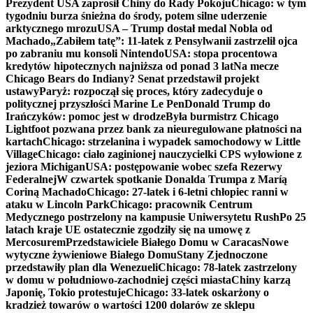
Prezydent USA zaprosił Chiny do Rady Pokoju
Chicago: w tym
tygodniu burza śnieżna do środy, potem silne uderzenie
arktycznego mrozu
USA – Trump dostał medal Nobla od
Machado
„Zabiłem tatę”: 11-latek z Pensylwanii zastrzelił ojca
po zabraniu mu konsoli Nintendo
USA: stopa procentowa
kredytów hipotecznych najniższa od ponad 3 lat
Na mecze
Chicago Bears do Indiany? Senat przedstawił projekt
ustawy
Paryż: rozpoczął się proces, który zadecyduje o
politycznej przyszłości Marine Le Pen
Donald Trump do
Irańczyków: pomoc jest w drodze
Była burmistrz Chicago
Lightfoot pozwana przez bank za nieuregulowane płatności na
kartach
Chicago: strzelanina i wypadek samochodowy w Little
Village
Chicago: ciało zaginionej nauczycielki CPS wyłowione z
jeziora Michigan
USA: postępowanie wobec szefa Rezerwy
Federalnej
W czwartek spotkanie Donalda Trumpa z Maríą
Coriną Machado
Chicago: 27-latek i 6-letni chłopiec ranni w
ataku w Lincoln Park
Chicago: pracownik Centrum
Medycznego postrzelony na kampusie Uniwersytetu Rush
Po 25
latach kraje UE ostatecznie zgodziły się na umowę z
Mercosurem
Przedstawiciele Białego Domu w Caracas
Nowe
wytyczne żywieniowe Białego Domu
Stany Zjednoczone
przedstawiły plan dla Wenezueli
Chicago: 78-latek zastrzelony
w domu w południowo-zachodniej części miasta
Chiny karzą
Japonię, Tokio protestuje
Chicago: 33-latek oskarżony o
kradzież towarów o wartości 1200 dolarów ze sklepu