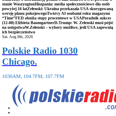
stanie Waszyngton
Hiszpania: media społecznościowe dla osób
powyżej 16 lat
Zełenski: Ukraina przekazała USA skorygowaną
wersję planu pokojowego
Twórcy AI osobami roku magazynu
“Time”
FED obniża stopy procentowe w USA
Poradnik sukces
(12-08) Elżbieta Baumgartner
D.Trump: W. Zełenski musi pójść
na ustępstwa
W.Zełenski – wybory możliwe, jeśli USA zapewnią
ich bezpieczeństwo
Sat. Aug 8th, 2026
Polskie Radio 1030
Chicago.
1030AM, 104.7FM, 107.7FM