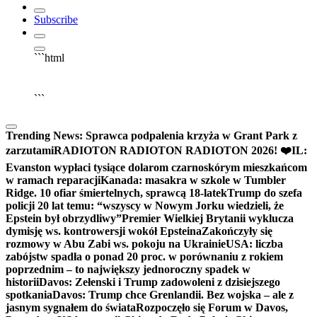
Subscribe
```html
▶
Kliknij PLAY, aby słuchać
🔈
🔊
```
Trending News:
Sprawca podpalenia krzyża w Grant Park z
zarzutami
RADIOTON RADIOTON RADIOTON 2026! ❤️
IL:
Evanston wypłaci tysiące dolarom czarnoskórym mieszkańcom
w ramach reparacji
Kanada: masakra w szkole w Tumbler
Ridge. 10 ofiar śmiertelnych, sprawcą 18-latek
Trump do szefa
policji 20 lat temu: “wszyscy w Nowym Jorku wiedzieli, że
Epstein był obrzydliwy”
Premier Wielkiej Brytanii wyklucza
dymisję ws. kontrowersji wokół Epsteina
Zakończyły się
rozmowy w Abu Zabi ws. pokoju na Ukrainie
USA: liczba
zabójstw spadła o ponad 20 proc. w porównaniu z rokiem
poprzednim – to największy jednoroczny spadek w
historii
Davos: Zełenski i Trump zadowoleni z dzisiejszego
spotkania
Davos: Trump chce Grenlandii. Bez wojska – ale z
jasnym sygnałem do świata
Rozpoczęło się Forum w Davos,