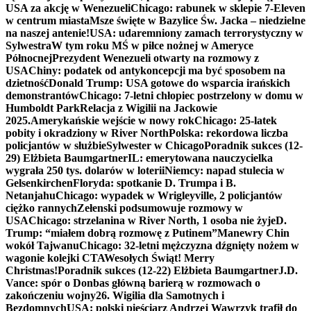
USA za akcję w Wenezueli
Chicago: rabunek w sklepie 7-Eleven
w centrum miasta
Msze święte w Bazylice Św. Jacka – niedzielne
na naszej antenie!
USA: udaremniony zamach terrorystyczny w
Sylwestra
W tym roku MŚ w piłce nożnej w Ameryce
Północnej
Prezydent Wenezueli otwarty na rozmowy z
USA
Chiny: podatek od antykoncepcji ma być sposobem na
dzietność
Donald Trump: USA gotowe do wsparcia irańskich
demonstrantów
Chicago: 7-letni chłopiec postrzelony w domu w
Humboldt Park
Relacja z Wigilii na Jackowie
2025.
Amerykańskie wejście w nowy rok
Chicago: 25-latek
pobity i okradziony w River North
Polska: rekordowa liczba
policjantów w służbie
Sylwester w Chicago
Poradnik sukces (12-
29) Elżbieta Baumgartner
IL: emerytowana nauczycielka
wygrała 250 tys. dolarów w loterii
Niemcy: napad stulecia w
Gelsenkirchen
Floryda: spotkanie D. Trumpa i B.
Netanjahu
Chicago: wypadek w Wrigleyville, 2 policjantów
ciężko rannych
Zełenski podsumowuje rozmowy w
USA
Chicago: strzelanina w River North, 1 osoba nie żyje
D.
Trump: “miałem dobrą rozmowę z Putinem”
Manewry Chin
wokół Tajwanu
Chicago: 32-letni mężczyzna dźgnięty nożem w
wagonie kolejki CTA
Wesołych Świąt! Merry
Christmas!
Poradnik sukces (12-22) Elżbieta Baumgartner
J.D.
Vance: spór o Donbas główną barierą w rozmowach o
zakończeniu wojny
26. Wigilia dla Samotnych i
Bezdomnych
USA: polski pięściarz Andrzej Wawrzyk trafił do