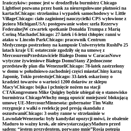
Irańczyków: pomoc jest w drodze
Była burmistrz Chicago
Lightfoot pozwana przez bank za nieuregulowane płatności na
kartach
Chicago: strzelanina i wypadek samochodowy w Little
Village
Chicago: ciało zaginionej nauczycielki CPS wyłowione z
jeziora Michigan
USA: postępowanie wobec szefa Rezerwy
Federalnej
W czwartek spotkanie Donalda Trumpa z Maríą
Coriną Machado
Chicago: 27-latek i 6-letni chłopiec ranni w
ataku w Lincoln Park
Chicago: pracownik Centrum
Medycznego postrzelony na kampusie Uniwersytetu Rush
Po 25
latach kraje UE ostatecznie zgodziły się na umowę z
Mercosurem
Przedstawiciele Białego Domu w Caracas
Nowe
wytyczne żywieniowe Białego Domu
Stany Zjednoczone
przedstawiły plan dla Wenezueli
Chicago: 78-latek zastrzelony
w domu w południowo-zachodniej części miasta
Chiny karzą
Japonię, Tokio protestuje
Chicago: 33-latek oskarżony o
kradzież towarów o wartości 1200 dolarów ze sklepu
Macy’s
Chicago: bójka i pchnięcie nożem na stacji
CTA
Kongresmen Mike Quigley będzie ubiegał się o stanowisko
burmistrza Chicago
Włochy mogą opuścić mniejszość blokującą
umowę UE-Mercosur
Minnesota: gubernator Tim Waltz
rezygnuje z walki o reelekcję pod presją skandalu z
oszustwami
Chicago: 3 osoby ranne w strzelaninie w
Lawndale
Wenezuela: były kandydat opozycji mówi, że obalenie
Maduro to ważny krok, ale niewystarczający
Maduro przed
sądem: “jestem prezydentem, porwano mnie”
Rosja potępia