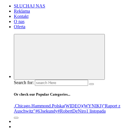
SŁUCHAJ NAS
Reklama
Kontakt
O nas
Oferta
Search for:
Or check our Popular Categories...
.Chicago
.Hammond
.Polska
(WIDEO)
(WYNIKI)
"Raport z
Auschwitz"
#63sekundy
#RobertDeNiro
1 listopada