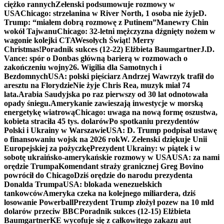
ciężko rannych
Zełenski podsumowuje rozmowy w
USA
Chicago: strzelanina w River North, 1 osoba nie żyje
D.
Trump: “miałem dobrą rozmowę z Putinem”
Manewry Chin
wokół Tajwanu
Chicago: 32-letni mężczyzna dźgnięty nożem w
wagonie kolejki CTA
Wesołych Świąt! Merry
Christmas!
Poradnik sukces (12-22) Elżbieta Baumgartner
J.D.
Vance: spór o Donbas główną barierą w rozmowach o
zakończeniu wojny
26. Wigilia dla Samotnych i
Bezdomnych
USA: polski pięściarz Andrzej Wawrzyk trafił do
aresztu na Florydzie
Nie żyje Chris Rea, muzyk miał 74
lata.
Arabia Saudyjska po raz pierwszy od 30 lat odnotowała
opady śniegu.
Amerykanie zawieszają inwestycje w morską
energetykę wiatrową
Chicago: uwaga na nową formę oszustwa,
kobieta straciła 45 tys. dolarów
Po spotkaniu prezydentów
Polski i Ukrainy w Warszawie
USA: D. Trump podpisał ustawę
o finansowaniu wojsk na 2026 rok
W. Zełenski dziękuje Unii
Europejskiej za pożyczkę
Prezydent Ukrainy: w piątek i w
sobotę ukraińsko-amerykańskie rozmowy w USA
USA: za nami
orędzie Trumpa
Komendant straży granicznej Greg Bovino
powrócił do Chicago
Dziś orędzie do narodu prezydenta
Donalda Trumpa
USA: blokada wenezuelskich
tankowców
Ameryka czeka na kolejnego miliardera, dziś
losowanie Powerball
Prezydent Trump złożył pozew na 10 mld
dolarów przeciw BBC
Poradnik sukces (12-15) Elżbieta
Baumgartner
KE wycofuje się z całkowitego zakazu aut