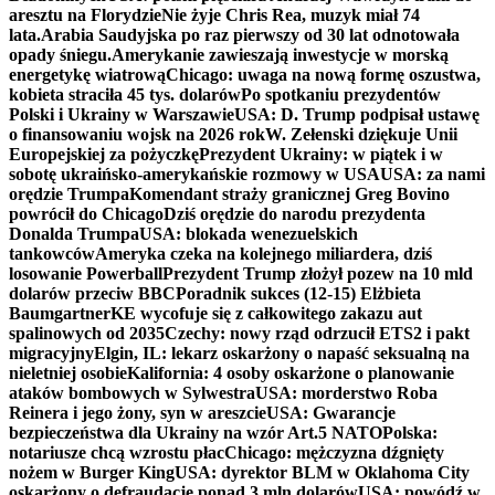
aresztu na Florydzie
Nie żyje Chris Rea, muzyk miał 74
lata.
Arabia Saudyjska po raz pierwszy od 30 lat odnotowała
opady śniegu.
Amerykanie zawieszają inwestycje w morską
energetykę wiatrową
Chicago: uwaga na nową formę oszustwa,
kobieta straciła 45 tys. dolarów
Po spotkaniu prezydentów
Polski i Ukrainy w Warszawie
USA: D. Trump podpisał ustawę
o finansowaniu wojsk na 2026 rok
W. Zełenski dziękuje Unii
Europejskiej za pożyczkę
Prezydent Ukrainy: w piątek i w
sobotę ukraińsko-amerykańskie rozmowy w USA
USA: za nami
orędzie Trumpa
Komendant straży granicznej Greg Bovino
powrócił do Chicago
Dziś orędzie do narodu prezydenta
Donalda Trumpa
USA: blokada wenezuelskich
tankowców
Ameryka czeka na kolejnego miliardera, dziś
losowanie Powerball
Prezydent Trump złożył pozew na 10 mld
dolarów przeciw BBC
Poradnik sukces (12-15) Elżbieta
Baumgartner
KE wycofuje się z całkowitego zakazu aut
spalinowych od 2035
Czechy: nowy rząd odrzucił ETS2 i pakt
migracyjny
Elgin, IL: lekarz oskarżony o napaść seksualną na
nieletniej osobie
Kalifornia: 4 osoby oskarżone o planowanie
ataków bombowych w Sylwestra
USA: morderstwo Roba
Reinera i jego żony, syn w areszcie
USA: Gwarancje
bezpieczeństwa dla Ukrainy na wzór Art.5 NATO
Polska:
notariusze chcą wzrostu płac
Chicago: mężczyzna dźgnięty
nożem w Burger King
USA: dyrektor BLM w Oklahoma City
oskarżony o defraudację ponad 3 mln dolarów
USA: powódź w