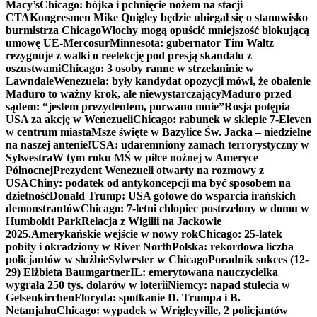
Macy’s
Chicago: bójka i pchnięcie nożem na stacji
CTA
Kongresmen Mike Quigley będzie ubiegał się o stanowisko
burmistrza Chicago
Włochy mogą opuścić mniejszość blokującą
umowę UE-Mercosur
Minnesota: gubernator Tim Waltz
rezygnuje z walki o reelekcję pod presją skandalu z
oszustwami
Chicago: 3 osoby ranne w strzelaninie w
Lawndale
Wenezuela: były kandydat opozycji mówi, że obalenie
Maduro to ważny krok, ale niewystarczający
Maduro przed
sądem: “jestem prezydentem, porwano mnie”
Rosja potępia
USA za akcję w Wenezueli
Chicago: rabunek w sklepie 7-Eleven
w centrum miasta
Msze święte w Bazylice Św. Jacka – niedzielne
na naszej antenie!
USA: udaremniony zamach terrorystyczny w
Sylwestra
W tym roku MŚ w piłce nożnej w Ameryce
Północnej
Prezydent Wenezueli otwarty na rozmowy z
USA
Chiny: podatek od antykoncepcji ma być sposobem na
dzietność
Donald Trump: USA gotowe do wsparcia irańskich
demonstrantów
Chicago: 7-letni chłopiec postrzelony w domu w
Humboldt Park
Relacja z Wigilii na Jackowie
2025.
Amerykańskie wejście w nowy rok
Chicago: 25-latek
pobity i okradziony w River North
Polska: rekordowa liczba
policjantów w służbie
Sylwester w Chicago
Poradnik sukces (12-
29) Elżbieta Baumgartner
IL: emerytowana nauczycielka
wygrała 250 tys. dolarów w loterii
Niemcy: napad stulecia w
Gelsenkirchen
Floryda: spotkanie D. Trumpa i B.
Netanjahu
Chicago: wypadek w Wrigleyville, 2 policjantów