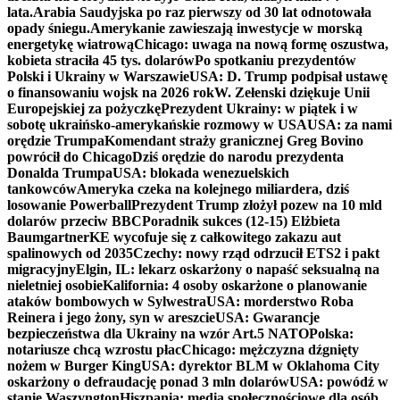
lata.
Arabia Saudyjska po raz pierwszy od 30 lat odnotowała
opady śniegu.
Amerykanie zawieszają inwestycje w morską
energetykę wiatrową
Chicago: uwaga na nową formę oszustwa,
kobieta straciła 45 tys. dolarów
Po spotkaniu prezydentów
Polski i Ukrainy w Warszawie
USA: D. Trump podpisał ustawę
o finansowaniu wojsk na 2026 rok
W. Zełenski dziękuje Unii
Europejskiej za pożyczkę
Prezydent Ukrainy: w piątek i w
sobotę ukraińsko-amerykańskie rozmowy w USA
USA: za nami
orędzie Trumpa
Komendant straży granicznej Greg Bovino
powrócił do Chicago
Dziś orędzie do narodu prezydenta
Donalda Trumpa
USA: blokada wenezuelskich
tankowców
Ameryka czeka na kolejnego miliardera, dziś
losowanie Powerball
Prezydent Trump złożył pozew na 10 mld
dolarów przeciw BBC
Poradnik sukces (12-15) Elżbieta
Baumgartner
KE wycofuje się z całkowitego zakazu aut
spalinowych od 2035
Czechy: nowy rząd odrzucił ETS2 i pakt
migracyjny
Elgin, IL: lekarz oskarżony o napaść seksualną na
nieletniej osobie
Kalifornia: 4 osoby oskarżone o planowanie
ataków bombowych w Sylwestra
USA: morderstwo Roba
Reinera i jego żony, syn w areszcie
USA: Gwarancje
bezpieczeństwa dla Ukrainy na wzór Art.5 NATO
Polska:
notariusze chcą wzrostu płac
Chicago: mężczyzna dźgnięty
nożem w Burger King
USA: dyrektor BLM w Oklahoma City
oskarżony o defraudację ponad 3 mln dolarów
USA: powódź w
stanie Waszyngton
Hiszpania: media społecznościowe dla osób