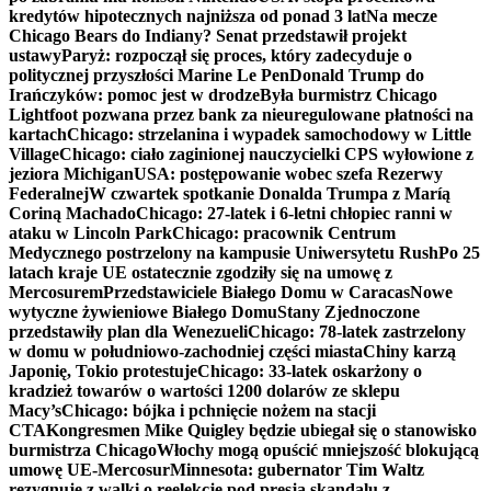
kredytów hipotecznych najniższa od ponad 3 lat
Na mecze
Chicago Bears do Indiany? Senat przedstawił projekt
ustawy
Paryż: rozpoczął się proces, który zadecyduje o
politycznej przyszłości Marine Le Pen
Donald Trump do
Irańczyków: pomoc jest w drodze
Była burmistrz Chicago
Lightfoot pozwana przez bank za nieuregulowane płatności na
kartach
Chicago: strzelanina i wypadek samochodowy w Little
Village
Chicago: ciało zaginionej nauczycielki CPS wyłowione z
jeziora Michigan
USA: postępowanie wobec szefa Rezerwy
Federalnej
W czwartek spotkanie Donalda Trumpa z Maríą
Coriną Machado
Chicago: 27-latek i 6-letni chłopiec ranni w
ataku w Lincoln Park
Chicago: pracownik Centrum
Medycznego postrzelony na kampusie Uniwersytetu Rush
Po 25
latach kraje UE ostatecznie zgodziły się na umowę z
Mercosurem
Przedstawiciele Białego Domu w Caracas
Nowe
wytyczne żywieniowe Białego Domu
Stany Zjednoczone
przedstawiły plan dla Wenezueli
Chicago: 78-latek zastrzelony
w domu w południowo-zachodniej części miasta
Chiny karzą
Japonię, Tokio protestuje
Chicago: 33-latek oskarżony o
kradzież towarów o wartości 1200 dolarów ze sklepu
Macy’s
Chicago: bójka i pchnięcie nożem na stacji
CTA
Kongresmen Mike Quigley będzie ubiegał się o stanowisko
burmistrza Chicago
Włochy mogą opuścić mniejszość blokującą
umowę UE-Mercosur
Minnesota: gubernator Tim Waltz
rezygnuje z walki o reelekcję pod presją skandalu z