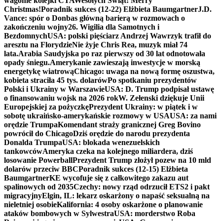
wagonie kolejki CTA
Wesołych Świąt! Merry
Christmas!
Poradnik sukces (12-22) Elżbieta Baumgartner
J.D.
Vance: spór o Donbas główną barierą w rozmowach o
zakończeniu wojny
26. Wigilia dla Samotnych i
Bezdomnych
USA: polski pięściarz Andrzej Wawrzyk trafił do
aresztu na Florydzie
Nie żyje Chris Rea, muzyk miał 74
lata.
Arabia Saudyjska po raz pierwszy od 30 lat odnotowała
opady śniegu.
Amerykanie zawieszają inwestycje w morską
energetykę wiatrową
Chicago: uwaga na nową formę oszustwa,
kobieta straciła 45 tys. dolarów
Po spotkaniu prezydentów
Polski i Ukrainy w Warszawie
USA: D. Trump podpisał ustawę
o finansowaniu wojsk na 2026 rok
W. Zełenski dziękuje Unii
Europejskiej za pożyczkę
Prezydent Ukrainy: w piątek i w
sobotę ukraińsko-amerykańskie rozmowy w USA
USA: za nami
orędzie Trumpa
Komendant straży granicznej Greg Bovino
powrócił do Chicago
Dziś orędzie do narodu prezydenta
Donalda Trumpa
USA: blokada wenezuelskich
tankowców
Ameryka czeka na kolejnego miliardera, dziś
losowanie Powerball
Prezydent Trump złożył pozew na 10 mld
dolarów przeciw BBC
Poradnik sukces (12-15) Elżbieta
Baumgartner
KE wycofuje się z całkowitego zakazu aut
spalinowych od 2035
Czechy: nowy rząd odrzucił ETS2 i pakt
migracyjny
Elgin, IL: lekarz oskarżony o napaść seksualną na
nieletniej osobie
Kalifornia: 4 osoby oskarżone o planowanie
ataków bombowych w Sylwestra
USA: morderstwo Roba