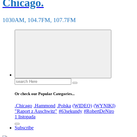
Chicago.
1030AM, 104.7FM, 107.7FM
Search
for:
Or check our Popular Categories...
.Chicago
.Hammond
.Polska
(WIDEO)
(WYNIKI)
"Raport z Auschwitz"
#63sekundy
#RobertDeNiro
1 listopada
Subscribe