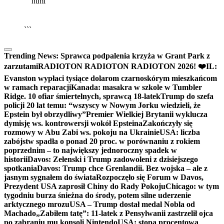
```html
▶
Kliknij PLAY, aby słuchać
🔈
🔊
```
Trending News:
Sprawca podpalenia krzyża w Grant Park z
zarzutami
RADIOTON RADIOTON RADIOTON 2026! ❤️
IL:
Evanston wypłaci tysiące dolarom czarnoskórym mieszkańcom
w ramach reparacji
Kanada: masakra w szkole w Tumbler
Ridge. 10 ofiar śmiertelnych, sprawcą 18-latek
Trump do szefa
policji 20 lat temu: “wszyscy w Nowym Jorku wiedzieli, że
Epstein był obrzydliwy”
Premier Wielkiej Brytanii wyklucza
dymisję ws. kontrowersji wokół Epsteina
Zakończyły się
rozmowy w Abu Zabi ws. pokoju na Ukrainie
USA: liczba
zabójstw spadła o ponad 20 proc. w porównaniu z rokiem
poprzednim – to największy jednoroczny spadek w
historii
Davos: Zełenski i Trump zadowoleni z dzisiejszego
spotkania
Davos: Trump chce Grenlandii. Bez wojska – ale z
jasnym sygnałem do świata
Rozpoczęło się Forum w Davos,
Prezydent USA zaprosił Chiny do Rady Pokoju
Chicago: w tym
tygodniu burza śnieżna do środy, potem silne uderzenie
arktycznego mrozu
USA – Trump dostał medal Nobla od
Machado
„Zabiłem tatę”: 11-latek z Pensylwanii zastrzelił ojca
po zabraniu mu konsoli Nintendo
USA: stopa procentowa