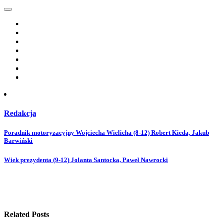
Redakcja
Post
Poradnik motoryzacyjny Wojciecha Wielicha (8-12) Robert Kieda, Jakub
Barwiński
navigation
Wiek prezydenta (9-12) Jolanta Santocka, Paweł Nawrocki
Related Posts