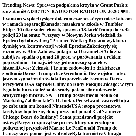
Skip
Trending News:
Sprawca podpalenia krzyża w Grant Park z
to
zarzutami
RADIOTON RADIOTON RADIOTON 2026! ❤️
IL:
content
Evanston wypłaci tysiące dolarom czarnoskórym mieszkańcom
w ramach reparacji
Kanada: masakra w szkole w Tumbler
Ridge. 10 ofiar śmiertelnych, sprawcą 18-latek
Trump do szefa
policji 20 lat temu: “wszyscy w Nowym Jorku wiedzieli, że
Epstein był obrzydliwy”
Premier Wielkiej Brytanii wyklucza
dymisję ws. kontrowersji wokół Epsteina
Zakończyły się
rozmowy w Abu Zabi ws. pokoju na Ukrainie
USA: liczba
zabójstw spadła o ponad 20 proc. w porównaniu z rokiem
poprzednim – to największy jednoroczny spadek w
historii
Davos: Zełenski i Trump zadowoleni z dzisiejszego
spotkania
Davos: Trump chce Grenlandii. Bez wojska – ale z
jasnym sygnałem do świata
Rozpoczęło się Forum w Davos,
Prezydent USA zaprosił Chiny do Rady Pokoju
Chicago: w tym
tygodniu burza śnieżna do środy, potem silne uderzenie
arktycznego mrozu
USA – Trump dostał medal Nobla od
Machado
„Zabiłem tatę”: 11-latek z Pensylwanii zastrzelił ojca
po zabraniu mu konsoli Nintendo
USA: stopa procentowa
kredytów hipotecznych najniższa od ponad 3 lat
Na mecze
Chicago Bears do Indiany? Senat przedstawił projekt
ustawy
Paryż: rozpoczął się proces, który zadecyduje o
politycznej przyszłości Marine Le Pen
Donald Trump do
Irańczyków: pomoc jest w drodze
Była burmistrz Chicago