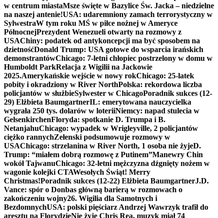
w centrum miasta
Msze święte w Bazylice Św. Jacka – niedzielne
na naszej antenie!
USA: udaremniony zamach terrorystyczny w
Sylwestra
W tym roku MŚ w piłce nożnej w Ameryce
Północnej
Prezydent Wenezueli otwarty na rozmowy z
USA
Chiny: podatek od antykoncepcji ma być sposobem na
dzietność
Donald Trump: USA gotowe do wsparcia irańskich
demonstrantów
Chicago: 7-letni chłopiec postrzelony w domu w
Humboldt Park
Relacja z Wigilii na Jackowie
2025.
Amerykańskie wejście w nowy rok
Chicago: 25-latek
pobity i okradziony w River North
Polska: rekordowa liczba
policjantów w służbie
Sylwester w Chicago
Poradnik sukces (12-
29) Elżbieta Baumgartner
IL: emerytowana nauczycielka
wygrała 250 tys. dolarów w loterii
Niemcy: napad stulecia w
Gelsenkirchen
Floryda: spotkanie D. Trumpa i B.
Netanjahu
Chicago: wypadek w Wrigleyville, 2 policjantów
ciężko rannych
Zełenski podsumowuje rozmowy w
USA
Chicago: strzelanina w River North, 1 osoba nie żyje
D.
Trump: “miałem dobrą rozmowę z Putinem”
Manewry Chin
wokół Tajwanu
Chicago: 32-letni mężczyzna dźgnięty nożem w
wagonie kolejki CTA
Wesołych Świąt! Merry
Christmas!
Poradnik sukces (12-22) Elżbieta Baumgartner
J.D.
Vance: spór o Donbas główną barierą w rozmowach o
zakończeniu wojny
26. Wigilia dla Samotnych i
Bezdomnych
USA: polski pięściarz Andrzej Wawrzyk trafił do
aresztu na Florydzie
Nie żyje Chris Rea, muzyk miał 74