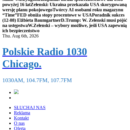
powyżej 16 lat
Zełenski: Ukraina przekazała USA skorygowaną
wersję planu pokojowego
Twórcy AI osobami roku magazynu
“Time”
FED obniża stopy procentowe w USA
Poradnik sukces
(12-08) Elżbieta Baumgartner
D.Trump: W. Zełenski musi pójść
na ustępstwa
W.Zełenski – wybory możliwe, jeśli USA zapewnią
ich bezpieczeństwo
Thu. Aug 6th, 2026
Polskie Radio 1030
Chicago.
1030AM, 104.7FM, 107.7FM
SŁUCHAJ NAS
Reklama
Kontakt
O nas
Oferta