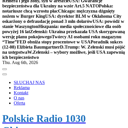
Reinera i jego żony, syn w areszcie
USA: Gwarancje
bezpieczeństwa dla Ukrainy na wzór Art.5 NATO
Polska:
notariusze chcą wzrostu płac
Chicago: mężczyzna dźgnięty
nożem w Burger King
USA: dyrektor BLM w Oklahoma City
oskarżony o defraudację ponad 3 mln dolarów
USA: powódź w
stanie Waszyngton
Hiszpania: media społecznościowe dla osób
powyżej 16 lat
Zełenski: Ukraina przekazała USA skorygowaną
wersję planu pokojowego
Twórcy AI osobami roku magazynu
“Time”
FED obniża stopy procentowe w USA
Poradnik sukces
(12-08) Elżbieta Baumgartner
D.Trump: W. Zełenski musi pójść
na ustępstwa
W.Zełenski – wybory możliwe, jeśli USA zapewnią
ich bezpieczeństwo
Thu. Aug 6th, 2026
SŁUCHAJ NAS
Reklama
Kontakt
O nas
Oferta
Polskie Radio 1030