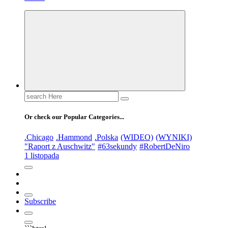
Search
for:
Or check our Popular Categories...
.Chicago
.Hammond
.Polska
(WIDEO)
(WYNIKI)
"Raport z Auschwitz"
#63sekundy
#RobertDeNiro
1 listopada
Subscribe