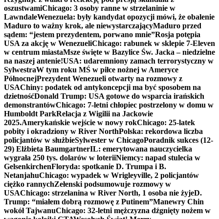
oszustwami
Chicago: 3 osoby ranne w strzelaninie w
Lawndale
Wenezuela: były kandydat opozycji mówi, że obalenie
Maduro to ważny krok, ale niewystarczający
Maduro przed
sądem: “jestem prezydentem, porwano mnie”
Rosja potępia
USA za akcję w Wenezueli
Chicago: rabunek w sklepie 7-Eleven
w centrum miasta
Msze święte w Bazylice Św. Jacka – niedzielne
na naszej antenie!
USA: udaremniony zamach terrorystyczny w
Sylwestra
W tym roku MŚ w piłce nożnej w Ameryce
Północnej
Prezydent Wenezueli otwarty na rozmowy z
USA
Chiny: podatek od antykoncepcji ma być sposobem na
dzietność
Donald Trump: USA gotowe do wsparcia irańskich
demonstrantów
Chicago: 7-letni chłopiec postrzelony w domu w
Humboldt Park
Relacja z Wigilii na Jackowie
2025.
Amerykańskie wejście w nowy rok
Chicago: 25-latek
pobity i okradziony w River North
Polska: rekordowa liczba
policjantów w służbie
Sylwester w Chicago
Poradnik sukces (12-
29) Elżbieta Baumgartner
IL: emerytowana nauczycielka
wygrała 250 tys. dolarów w loterii
Niemcy: napad stulecia w
Gelsenkirchen
Floryda: spotkanie D. Trumpa i B.
Netanjahu
Chicago: wypadek w Wrigleyville, 2 policjantów
ciężko rannych
Zełenski podsumowuje rozmowy w
USA
Chicago: strzelanina w River North, 1 osoba nie żyje
D.
Trump: “miałem dobrą rozmowę z Putinem”
Manewry Chin
wokół Tajwanu
Chicago: 32-letni mężczyzna dźgnięty nożem w