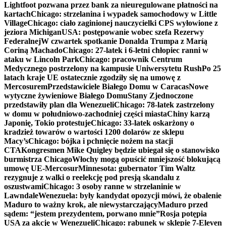
Lightfoot pozwana przez bank za nieuregulowane płatności na
kartach
Chicago: strzelanina i wypadek samochodowy w Little
Village
Chicago: ciało zaginionej nauczycielki CPS wyłowione z
jeziora Michigan
USA: postępowanie wobec szefa Rezerwy
Federalnej
W czwartek spotkanie Donalda Trumpa z Maríą
Coriną Machado
Chicago: 27-latek i 6-letni chłopiec ranni w
ataku w Lincoln Park
Chicago: pracownik Centrum
Medycznego postrzelony na kampusie Uniwersytetu Rush
Po 25
latach kraje UE ostatecznie zgodziły się na umowę z
Mercosurem
Przedstawiciele Białego Domu w Caracas
Nowe
wytyczne żywieniowe Białego Domu
Stany Zjednoczone
przedstawiły plan dla Wenezueli
Chicago: 78-latek zastrzelony
w domu w południowo-zachodniej części miasta
Chiny karzą
Japonię, Tokio protestuje
Chicago: 33-latek oskarżony o
kradzież towarów o wartości 1200 dolarów ze sklepu
Macy’s
Chicago: bójka i pchnięcie nożem na stacji
CTA
Kongresmen Mike Quigley będzie ubiegał się o stanowisko
burmistrza Chicago
Włochy mogą opuścić mniejszość blokującą
umowę UE-Mercosur
Minnesota: gubernator Tim Waltz
rezygnuje z walki o reelekcję pod presją skandalu z
oszustwami
Chicago: 3 osoby ranne w strzelaninie w
Lawndale
Wenezuela: były kandydat opozycji mówi, że obalenie
Maduro to ważny krok, ale niewystarczający
Maduro przed
sądem: “jestem prezydentem, porwano mnie”
Rosja potępia
USA za akcję w Wenezueli
Chicago: rabunek w sklepie 7-Eleven