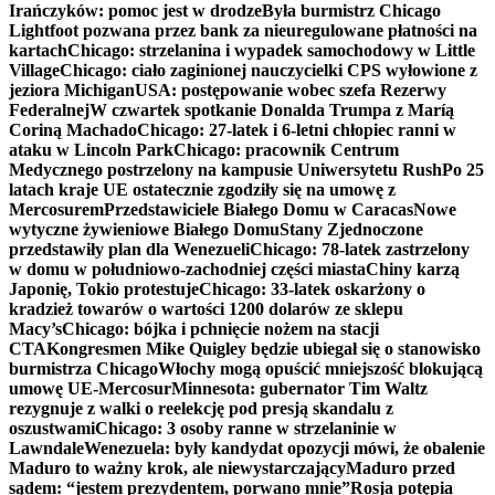
Irańczyków: pomoc jest w drodze
Była burmistrz Chicago
Lightfoot pozwana przez bank za nieuregulowane płatności na
kartach
Chicago: strzelanina i wypadek samochodowy w Little
Village
Chicago: ciało zaginionej nauczycielki CPS wyłowione z
jeziora Michigan
USA: postępowanie wobec szefa Rezerwy
Federalnej
W czwartek spotkanie Donalda Trumpa z Maríą
Coriną Machado
Chicago: 27-latek i 6-letni chłopiec ranni w
ataku w Lincoln Park
Chicago: pracownik Centrum
Medycznego postrzelony na kampusie Uniwersytetu Rush
Po 25
latach kraje UE ostatecznie zgodziły się na umowę z
Mercosurem
Przedstawiciele Białego Domu w Caracas
Nowe
wytyczne żywieniowe Białego Domu
Stany Zjednoczone
przedstawiły plan dla Wenezueli
Chicago: 78-latek zastrzelony
w domu w południowo-zachodniej części miasta
Chiny karzą
Japonię, Tokio protestuje
Chicago: 33-latek oskarżony o
kradzież towarów o wartości 1200 dolarów ze sklepu
Macy’s
Chicago: bójka i pchnięcie nożem na stacji
CTA
Kongresmen Mike Quigley będzie ubiegał się o stanowisko
burmistrza Chicago
Włochy mogą opuścić mniejszość blokującą
umowę UE-Mercosur
Minnesota: gubernator Tim Waltz
rezygnuje z walki o reelekcję pod presją skandalu z
oszustwami
Chicago: 3 osoby ranne w strzelaninie w
Lawndale
Wenezuela: były kandydat opozycji mówi, że obalenie
Maduro to ważny krok, ale niewystarczający
Maduro przed
sądem: “jestem prezydentem, porwano mnie”
Rosja potępia