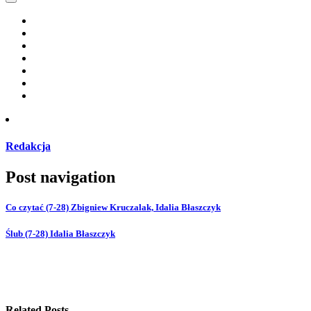
Redakcja
Post navigation
Co czytać (7-28) Zbigniew Kruczalak, Idalia Błaszczyk
Ślub (7-28) Idalia Błaszczyk
Related Posts