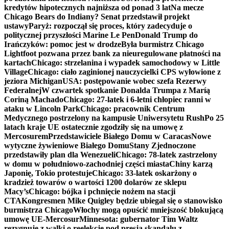
kredytów hipotecznych najniższa od ponad 3 lat
Na mecze
Chicago Bears do Indiany? Senat przedstawił projekt
ustawy
Paryż: rozpoczął się proces, który zadecyduje o
politycznej przyszłości Marine Le Pen
Donald Trump do
Irańczyków: pomoc jest w drodze
Była burmistrz Chicago
Lightfoot pozwana przez bank za nieuregulowane płatności na
kartach
Chicago: strzelanina i wypadek samochodowy w Little
Village
Chicago: ciało zaginionej nauczycielki CPS wyłowione z
jeziora Michigan
USA: postępowanie wobec szefa Rezerwy
Federalnej
W czwartek spotkanie Donalda Trumpa z Maríą
Coriną Machado
Chicago: 27-latek i 6-letni chłopiec ranni w
ataku w Lincoln Park
Chicago: pracownik Centrum
Medycznego postrzelony na kampusie Uniwersytetu Rush
Po 25
latach kraje UE ostatecznie zgodziły się na umowę z
Mercosurem
Przedstawiciele Białego Domu w Caracas
Nowe
wytyczne żywieniowe Białego Domu
Stany Zjednoczone
przedstawiły plan dla Wenezueli
Chicago: 78-latek zastrzelony
w domu w południowo-zachodniej części miasta
Chiny karzą
Japonię, Tokio protestuje
Chicago: 33-latek oskarżony o
kradzież towarów o wartości 1200 dolarów ze sklepu
Macy’s
Chicago: bójka i pchnięcie nożem na stacji
CTA
Kongresmen Mike Quigley będzie ubiegał się o stanowisko
burmistrza Chicago
Włochy mogą opuścić mniejszość blokującą
umowę UE-Mercosur
Minnesota: gubernator Tim Waltz
rezygnuje z walki o reelekcję pod presją skandalu z