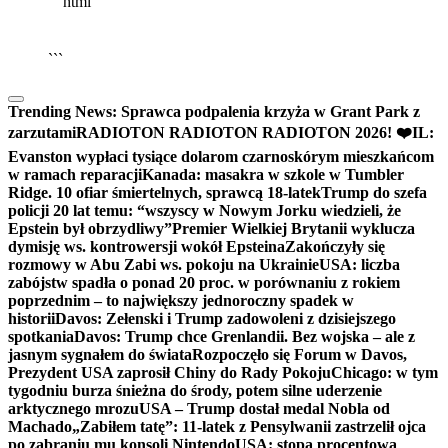
```html
▶
Kliknij PLAY, aby słuchać
🔈
🔊
```
Trending News:
Sprawca podpalenia krzyża w Grant Park z
zarzutami
RADIOTON RADIOTON RADIOTON 2026! ❤️
IL:
Evanston wypłaci tysiące dolarom czarnoskórym mieszkańcom
w ramach reparacji
Kanada: masakra w szkole w Tumbler
Ridge. 10 ofiar śmiertelnych, sprawcą 18-latek
Trump do szefa
policji 20 lat temu: “wszyscy w Nowym Jorku wiedzieli, że
Epstein był obrzydliwy”
Premier Wielkiej Brytanii wyklucza
dymisję ws. kontrowersji wokół Epsteina
Zakończyły się
rozmowy w Abu Zabi ws. pokoju na Ukrainie
USA: liczba
zabójstw spadła o ponad 20 proc. w porównaniu z rokiem
poprzednim – to największy jednoroczny spadek w
historii
Davos: Zełenski i Trump zadowoleni z dzisiejszego
spotkania
Davos: Trump chce Grenlandii. Bez wojska – ale z
jasnym sygnałem do świata
Rozpoczęło się Forum w Davos,
Prezydent USA zaprosił Chiny do Rady Pokoju
Chicago: w tym
tygodniu burza śnieżna do środy, potem silne uderzenie
arktycznego mrozu
USA – Trump dostał medal Nobla od
Machado
„Zabiłem tatę”: 11-latek z Pensylwanii zastrzelił ojca
po zabraniu mu konsoli Nintendo
USA: stopa procentowa