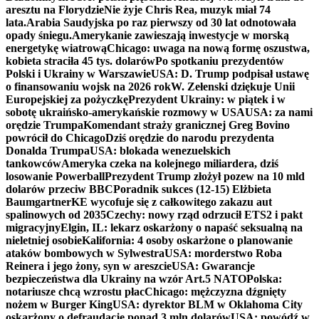
aresztu na Florydzie
Nie żyje Chris Rea, muzyk miał 74
lata.
Arabia Saudyjska po raz pierwszy od 30 lat odnotowała
opady śniegu.
Amerykanie zawieszają inwestycje w morską
energetykę wiatrową
Chicago: uwaga na nową formę oszustwa,
kobieta straciła 45 tys. dolarów
Po spotkaniu prezydentów
Polski i Ukrainy w Warszawie
USA: D. Trump podpisał ustawę
o finansowaniu wojsk na 2026 rok
W. Zełenski dziękuje Unii
Europejskiej za pożyczkę
Prezydent Ukrainy: w piątek i w
sobotę ukraińsko-amerykańskie rozmowy w USA
USA: za nami
orędzie Trumpa
Komendant straży granicznej Greg Bovino
powrócił do Chicago
Dziś orędzie do narodu prezydenta
Donalda Trumpa
USA: blokada wenezuelskich
tankowców
Ameryka czeka na kolejnego miliardera, dziś
losowanie Powerball
Prezydent Trump złożył pozew na 10 mld
dolarów przeciw BBC
Poradnik sukces (12-15) Elżbieta
Baumgartner
KE wycofuje się z całkowitego zakazu aut
spalinowych od 2035
Czechy: nowy rząd odrzucił ETS2 i pakt
migracyjny
Elgin, IL: lekarz oskarżony o napaść seksualną na
nieletniej osobie
Kalifornia: 4 osoby oskarżone o planowanie
ataków bombowych w Sylwestra
USA: morderstwo Roba
Reinera i jego żony, syn w areszcie
USA: Gwarancje
bezpieczeństwa dla Ukrainy na wzór Art.5 NATO
Polska:
notariusze chcą wzrostu płac
Chicago: mężczyzna dźgnięty
nożem w Burger King
USA: dyrektor BLM w Oklahoma City
oskarżony o defraudację ponad 3 mln dolarów
USA: powódź w