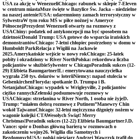
USA za akcję w Wenezueli
Chicago: rabunek w sklepie 7-Eleven
w centrum miasta
Msze święte w Bazylice Św. Jacka – niedzielne
na naszej antenie!
USA: udaremniony zamach terrorystyczny w
Sylwestra
W tym roku MŚ w piłce nożnej w Ameryce
Północnej
Prezydent Wenezueli otwarty na rozmowy z
USA
Chiny: podatek od antykoncepcji ma być sposobem na
dzietność
Donald Trump: USA gotowe do wsparcia irańskich
demonstrantów
Chicago: 7-letni chłopiec postrzelony w domu w
Humboldt Park
Relacja z Wigilii na Jackowie
2025.
Amerykańskie wejście w nowy rok
Chicago: 25-latek
pobity i okradziony w River North
Polska: rekordowa liczba
policjantów w służbie
Sylwester w Chicago
Poradnik sukces (12-
29) Elżbieta Baumgartner
IL: emerytowana nauczycielka
wygrała 250 tys. dolarów w loterii
Niemcy: napad stulecia w
Gelsenkirchen
Floryda: spotkanie D. Trumpa i B.
Netanjahu
Chicago: wypadek w Wrigleyville, 2 policjantów
ciężko rannych
Zełenski podsumowuje rozmowy w
USA
Chicago: strzelanina w River North, 1 osoba nie żyje
D.
Trump: “miałem dobrą rozmowę z Putinem”
Manewry Chin
wokół Tajwanu
Chicago: 32-letni mężczyzna dźgnięty nożem w
wagonie kolejki CTA
Wesołych Świąt! Merry
Christmas!
Poradnik sukces (12-22) Elżbieta Baumgartner
J.D.
Vance: spór o Donbas główną barierą w rozmowach o
zakończeniu wojny
26. Wigilia dla Samotnych i
Bezdomnych
USA: polski pięściarz Andrzej Wawrzyk trafił do