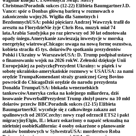
wagonie kolejki CTA
Wesołych Świąt! Merry
Christmas!
Poradnik sukces (12-22) Elżbieta Baumgartner
J.D.
Vance: spór o Donbas główną barierą w rozmowach o
zakończeniu wojny
26. Wigilia dla Samotnych i
Bezdomnych
USA: polski pięściarz Andrzej Wawrzyk trafił do
aresztu na Florydzie
Nie żyje Chris Rea, muzyk miał 74
lata.
Arabia Saudyjska po raz pierwszy od 30 lat odnotowała
opady śniegu.
Amerykanie zawieszają inwestycje w morską
energetykę wiatrową
Chicago: uwaga na nową formę oszustwa,
kobieta straciła 45 tys. dolarów
Po spotkaniu prezydentów
Polski i Ukrainy w Warszawie
USA: D. Trump podpisał ustawę
o finansowaniu wojsk na 2026 rok
W. Zełenski dziękuje Unii
Europejskiej za pożyczkę
Prezydent Ukrainy: w piątek i w
sobotę ukraińsko-amerykańskie rozmowy w USA
USA: za nami
orędzie Trumpa
Komendant straży granicznej Greg Bovino
powrócił do Chicago
Dziś orędzie do narodu prezydenta
Donalda Trumpa
USA: blokada wenezuelskich
tankowców
Ameryka czeka na kolejnego miliardera, dziś
losowanie Powerball
Prezydent Trump złożył pozew na 10 mld
dolarów przeciw BBC
Poradnik sukces (12-15) Elżbieta
Baumgartner
KE wycofuje się z całkowitego zakazu aut
spalinowych od 2035
Czechy: nowy rząd odrzucił ETS2 i pakt
migracyjny
Elgin, IL: lekarz oskarżony o napaść seksualną na
nieletniej osobie
Kalifornia: 4 osoby oskarżone o planowanie
ataków bombowych w Sylwestra
USA: morderstwo Roba