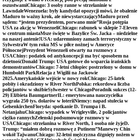
oszustwami
Chicago: 3 osoby ranne w strzelaninie w
Lawndale
Wenezuela: były kandydat opozycji mówi, że obalenie
Maduro to ważny krok, ale niewystarczający
Maduro przed
sądem: “jestem prezydentem, porwano mnie”
Rosja potępia
USA za akcję w Wenezueli
Chicago: rabunek w sklepie 7-Eleven
w centrum miasta
Msze święte w Bazylice Św. Jacka – niedzielne
na naszej antenie!
USA: udaremniony zamach terrorystyczny w
Sylwestra
W tym roku MŚ w piłce nożnej w Ameryce
Północnej
Prezydent Wenezueli otwarty na rozmowy z
USA
Chiny: podatek od antykoncepcji ma być sposobem na
dzietność
Donald Trump: USA gotowe do wsparcia irańskich
demonstrantów
Chicago: 7-letni chłopiec postrzelony w domu w
Humboldt Park
Relacja z Wigilii na Jackowie
2025.
Amerykańskie wejście w nowy rok
Chicago: 25-latek
pobity i okradziony w River North
Polska: rekordowa liczba
policjantów w służbie
Sylwester w Chicago
Poradnik sukces (12-
29) Elżbieta Baumgartner
IL: emerytowana nauczycielka
wygrała 250 tys. dolarów w loterii
Niemcy: napad stulecia w
Gelsenkirchen
Floryda: spotkanie D. Trumpa i B.
Netanjahu
Chicago: wypadek w Wrigleyville, 2 policjantów
ciężko rannych
Zełenski podsumowuje rozmowy w
USA
Chicago: strzelanina w River North, 1 osoba nie żyje
D.
Trump: “miałem dobrą rozmowę z Putinem”
Manewry Chin
wokół Tajwanu
Chicago: 32-letni mężczyzna dźgnięty nożem w