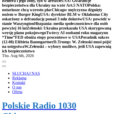
Reinera i jego żony, syn w areszcie
USA: Gwarancje
bezpieczeństwa dla Ukrainy na wzór Art.5 NATO
Polska:
notariusze chcą wzrostu płac
Chicago: mężczyzna dźgnięty
nożem w Burger King
USA: dyrektor BLM w Oklahoma City
oskarżony o defraudację ponad 3 mln dolarów
USA: powódź w
stanie Waszyngton
Hiszpania: media społecznościowe dla osób
powyżej 16 lat
Zełenski: Ukraina przekazała USA skorygowaną
wersję planu pokojowego
Twórcy AI osobami roku magazynu
“Time”
FED obniża stopy procentowe w USA
Poradnik sukces
(12-08) Elżbieta Baumgartner
D.Trump: W. Zełenski musi pójść
na ustępstwa
W.Zełenski – wybory możliwe, jeśli USA zapewnią
ich bezpieczeństwo
Thu. Aug 6th, 2026
SŁUCHAJ NAS
Reklama
Kontakt
O nas
Oferta
Polskie Radio 1030