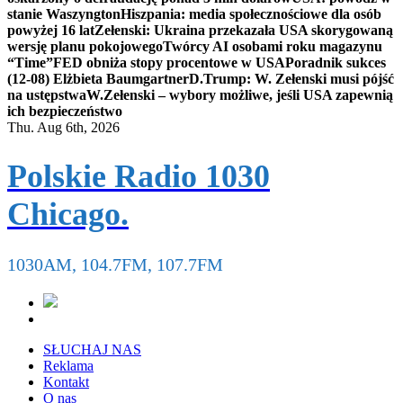
stanie Waszyngton
Hiszpania: media społecznościowe dla osób
powyżej 16 lat
Zełenski: Ukraina przekazała USA skorygowaną
wersję planu pokojowego
Twórcy AI osobami roku magazynu
“Time”
FED obniża stopy procentowe w USA
Poradnik sukces
(12-08) Elżbieta Baumgartner
D.Trump: W. Zełenski musi pójść
na ustępstwa
W.Zełenski – wybory możliwe, jeśli USA zapewnią
ich bezpieczeństwo
Thu. Aug 6th, 2026
Polskie Radio 1030
Chicago.
1030AM, 104.7FM, 107.7FM
SŁUCHAJ NAS
Reklama
Kontakt
O nas