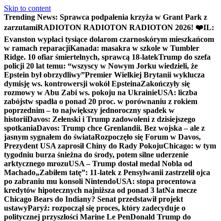
Skip to content
Trending News:
Sprawca podpalenia krzyża w Grant Park z
zarzutami
RADIOTON RADIOTON RADIOTON 2026! ❤️
IL:
Evanston wypłaci tysiące dolarom czarnoskórym mieszkańcom
w ramach reparacji
Kanada: masakra w szkole w Tumbler
Ridge. 10 ofiar śmiertelnych, sprawcą 18-latek
Trump do szefa
policji 20 lat temu: “wszyscy w Nowym Jorku wiedzieli, że
Epstein był obrzydliwy”
Premier Wielkiej Brytanii wyklucza
dymisję ws. kontrowersji wokół Epsteina
Zakończyły się
rozmowy w Abu Zabi ws. pokoju na Ukrainie
USA: liczba
zabójstw spadła o ponad 20 proc. w porównaniu z rokiem
poprzednim – to największy jednoroczny spadek w
historii
Davos: Zełenski i Trump zadowoleni z dzisiejszego
spotkania
Davos: Trump chce Grenlandii. Bez wojska – ale z
jasnym sygnałem do świata
Rozpoczęło się Forum w Davos,
Prezydent USA zaprosił Chiny do Rady Pokoju
Chicago: w tym
tygodniu burza śnieżna do środy, potem silne uderzenie
arktycznego mrozu
USA – Trump dostał medal Nobla od
Machado
„Zabiłem tatę”: 11-latek z Pensylwanii zastrzelił ojca
po zabraniu mu konsoli Nintendo
USA: stopa procentowa
kredytów hipotecznych najniższa od ponad 3 lat
Na mecze
Chicago Bears do Indiany? Senat przedstawił projekt
ustawy
Paryż: rozpoczął się proces, który zadecyduje o
politycznej przyszłości Marine Le Pen
Donald Trump do