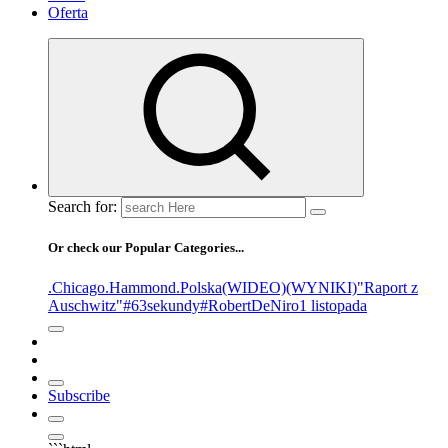
Oferta
Search for:
Or check our Popular Categories...
.Chicago
.Hammond
.Polska
(WIDEO)
(WYNIKI)
"Raport z
Auschwitz"
#63sekundy
#RobertDeNiro
1 listopada
Subscribe