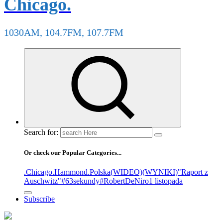
Chicago.
1030AM, 104.7FM, 107.7FM
Search for:
Or check our Popular Categories...
.Chicago
.Hammond
.Polska
(WIDEO)
(WYNIKI)
"Raport z
Auschwitz"
#63sekundy
#RobertDeNiro
1 listopada
Subscribe