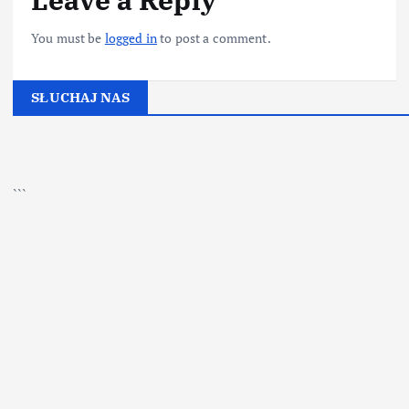
You must be
logged in
to post a comment.
SŁUCHAJ NAS
▶
Kliknij PLAY, aby słuchać
```