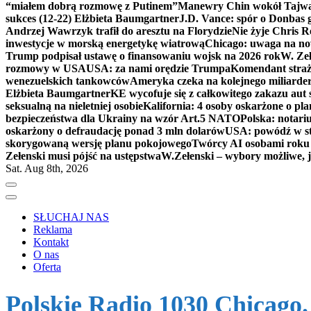
“miałem dobrą rozmowę z Putinem”
Manewry Chin wokół Tajw
sukces (12-22) Elżbieta Baumgartner
J.D. Vance: spór o Donbas
Andrzej Wawrzyk trafił do aresztu na Florydzie
Nie żyje Chris R
inwestycje w morską energetykę wiatrową
Chicago: uwaga na now
Trump podpisał ustawę o finansowaniu wojsk na 2026 rok
W. Zeł
rozmowy w USA
USA: za nami orędzie Trumpa
Komendant straż
wenezuelskich tankowców
Ameryka czeka na kolejnego miliarder
Elżbieta Baumgartner
KE wycofuje się z całkowitego zakazu aut
seksualną na nieletniej osobie
Kalifornia: 4 osoby oskarżone o 
bezpieczeństwa dla Ukrainy na wzór Art.5 NATO
Polska: notari
oskarżony o defraudację ponad 3 mln dolarów
USA: powódź w s
skorygowaną wersję planu pokojowego
Twórcy AI osobami rok
Zełenski musi pójść na ustępstwa
W.Zełenski – wybory możliwe, j
Sat. Aug 8th, 2026
SŁUCHAJ NAS
Reklama
Kontakt
O nas
Oferta
Polskie Radio 1030 Chicago.