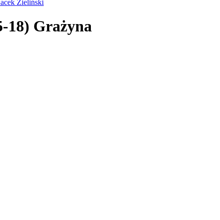
acek Zieliński
5-18) Grażyna