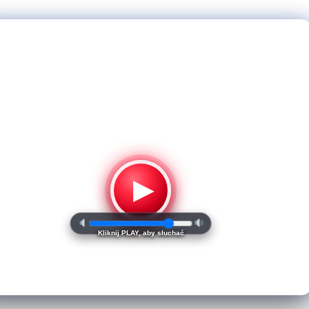
▶
Kliknij PLAY, aby słuchać