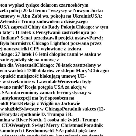
ton wypłaci tysiące dolarom czarnoskórym
efa policji 20 lat temu: “wszyscy w Nowym Jorku
rozmowy w Abu Zabi ws. pokoju na Ukrainie
USA:
Zełenski i Trump zadowoleni z dzisiejszego
 USA zaprosił Chiny do Rady Pokoju
Chicago: w tym
tatę”: 11-latek z Pensylwanii zastrzelił ojca po
Indiany? Senat przedstawił projekt ustawy
Paryż:
Była burmistrz Chicago Lightfoot pozwana przez
ej nauczycielki CPS wyłowione z jeziora
icago: 27-latek i 6-letni chłopiec ranni w ataku w
cznie zgodziły się na umowę z
lan dla Wenezueli
Chicago: 78-latek zastrzelony w
w o wartości 1200 dolarów ze sklepu Macy’s
Chicago:
opuścić mniejszość blokującą umowę UE-
e w strzelaninie w Lawndale
Wenezuela: były
rwano mnie”
Rosja potępia USA za akcję w
USA: udaremniony zamach terrorystyczny w
d antykoncepcji ma być sposobem na
boldt Park
Relacja z Wigilii na Jackowie
 w służbie
Sylwester w Chicago
Poradnik sukces (12-
n
Floryda: spotkanie D. Trumpa i B.
anina w River North, 1 osoba nie żyje
D. Trump:
ki CTA
Wesołych Świąt! Merry Christmas!
Poradnik
a Samotnych i Bezdomnych
USA: polski pięściarz