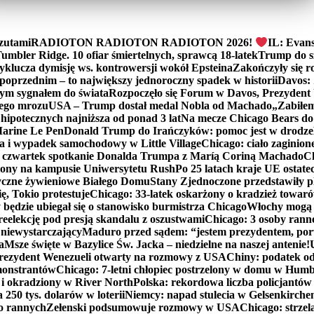
zutami
RADIOTON RADIOTON RADIOTON 2026!
IL: Evans
mbler Ridge. 10 ofiar śmiertelnych, sprawcą 18-latek
Trump do sz
yklucza dymisję ws. kontrowersji wokół Epsteina
Zakończyły się 
poprzednim – to największy jednoroczny spadek w historii
Davos: 
nym sygnałem do świata
Rozpoczęło się Forum w Davos, Prezydent
nego mrozu
USA – Trump dostał medal Nobla od Machado
„Zabiłem 
ipotecznych najniższa od ponad 3 lat
Na mecze Chicago Bears do 
 Marine Le Pen
Donald Trump do Irańczyków: pomoc jest w drodze
na i wypadek samochodowy w Little Village
Chicago: ciało zaginion
czwartek spotkanie Donalda Trumpa z Maríą Coriną Machado
Ch
ony na kampusie Uniwersytetu Rush
Po 25 latach kraje UE ostate
czne żywieniowe Białego Domu
Stany Zjednoczone przedstawiły p
ę, Tokio protestuje
Chicago: 33-latek oskarżony o kradzież towaró
ędzie ubiegał się o stanowisko burmistrza Chicago
Włochy mogą 
reelekcję pod presją skandalu z oszustwami
Chicago: 3 osoby rann
 niewystarczający
Maduro przed sądem: “jestem prezydentem, po
a
Msze święte w Bazylice Św. Jacka – niedzielne na naszej antenie!
rezydent Wenezueli otwarty na rozmowy z USA
Chiny: podatek o
monstrantów
Chicago: 7-letni chłopiec postrzelony w domu w Hum
y i okradziony w River North
Polska: rekordowa liczba policjantów
250 tys. dolarów w loterii
Niemcy: napad stulecia w Gelsenkirche
ko rannych
Zełenski podsumowuje rozmowy w USA
Chicago: strzel