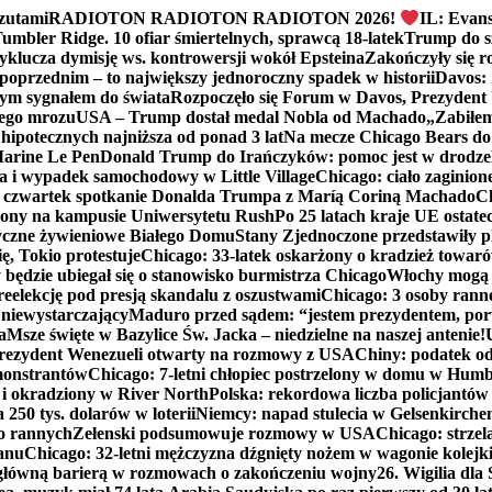
zutami
RADIOTON RADIOTON RADIOTON 2026!
IL: Evans
mbler Ridge. 10 ofiar śmiertelnych, sprawcą 18-latek
Trump do sz
yklucza dymisję ws. kontrowersji wokół Epsteina
Zakończyły się 
poprzednim – to największy jednoroczny spadek w historii
Davos: 
nym sygnałem do świata
Rozpoczęło się Forum w Davos, Prezydent
nego mrozu
USA – Trump dostał medal Nobla od Machado
„Zabiłem 
ipotecznych najniższa od ponad 3 lat
Na mecze Chicago Bears do 
 Marine Le Pen
Donald Trump do Irańczyków: pomoc jest w drodze
na i wypadek samochodowy w Little Village
Chicago: ciało zaginion
czwartek spotkanie Donalda Trumpa z Maríą Coriną Machado
Ch
ony na kampusie Uniwersytetu Rush
Po 25 latach kraje UE ostate
czne żywieniowe Białego Domu
Stany Zjednoczone przedstawiły p
ę, Tokio protestuje
Chicago: 33-latek oskarżony o kradzież towaró
ędzie ubiegał się o stanowisko burmistrza Chicago
Włochy mogą 
reelekcję pod presją skandalu z oszustwami
Chicago: 3 osoby rann
 niewystarczający
Maduro przed sądem: “jestem prezydentem, po
a
Msze święte w Bazylice Św. Jacka – niedzielne na naszej antenie!
rezydent Wenezueli otwarty na rozmowy z USA
Chiny: podatek o
monstrantów
Chicago: 7-letni chłopiec postrzelony w domu w Hum
y i okradziony w River North
Polska: rekordowa liczba policjantów
250 tys. dolarów w loterii
Niemcy: napad stulecia w Gelsenkirche
ko rannych
Zełenski podsumowuje rozmowy w USA
Chicago: strzel
anu
Chicago: 32-letni mężczyzna dźgnięty nożem w wagonie kolej
 główną barierą w rozmowach o zakończeniu wojny
26. Wigilia dl