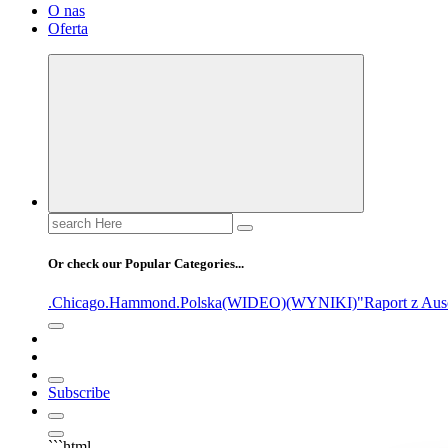
O nas
Oferta
Search
for:
Or check our Popular Categories...
.Chicago
.Hammond
.Polska
(WIDEO)
(WYNIKI)
"Raport z Aus
Subscribe
```html