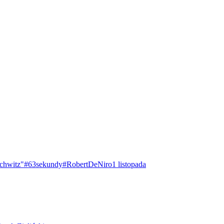
chwitz"
#63sekundy
#RobertDeNiro
1 listopada