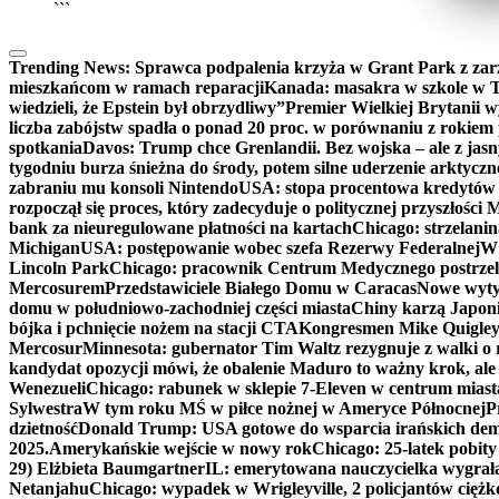
```
Trending News:
Sprawca podpalenia krzyża w Grant Park z zar
mieszkańcom w ramach reparacji
Kanada: masakra w szkole w Tu
wiedzieli, że Epstein był obrzydliwy”
Premier Wielkiej Brytanii w
liczba zabójstw spadła o ponad 20 proc. w porównaniu z rokiem 
spotkania
Davos: Trump chce Grenlandii. Bez wojska – ale z jas
tygodniu burza śnieżna do środy, potem silne uderzenie arktycz
zabraniu mu konsoli Nintendo
USA: stopa procentowa kredytów h
rozpoczął się proces, który zadecyduje o politycznej przyszłości
bank za nieuregulowane płatności na kartach
Chicago: strzelani
Michigan
USA: postępowanie wobec szefa Rezerwy Federalnej
W 
Lincoln Park
Chicago: pracownik Centrum Medycznego postrzel
Mercosurem
Przedstawiciele Białego Domu w Caracas
Nowe wyty
domu w południowo-zachodniej części miasta
Chiny karzą Japoni
bójka i pchnięcie nożem na stacji CTA
Kongresmen Mike Quigley b
Mercosur
Minnesota: gubernator Tim Waltz rezygnuje z walki o 
kandydat opozycji mówi, że obalenie Maduro to ważny krok, ale
Wenezueli
Chicago: rabunek w sklepie 7-Eleven w centrum miast
Sylwestra
W tym roku MŚ w piłce nożnej w Ameryce Północnej
P
dzietność
Donald Trump: USA gotowe do wsparcia irańskich de
2025.
Amerykańskie wejście w nowy rok
Chicago: 25-latek pobit
29) Elżbieta Baumgartner
IL: emerytowana nauczycielka wygrała 
Netanjahu
Chicago: wypadek w Wrigleyville, 2 policjantów cięż