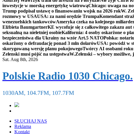
Andrzej Wawrzyk trafił do aresztu na Florydzie
Nie żyje Chris R
inwestycje w morską energetykę wiatrową
Chicago: uwaga na now
Trump podpisał ustawę o finansowaniu wojsk na 2026 rok
W. Zeł
rozmowy w USA
USA: za nami orędzie Trumpa
Komendant straż
wenezuelskich tankowców
Ameryka czeka na kolejnego miliarder
Elżbieta Baumgartner
KE wycofuje się z całkowitego zakazu aut
seksualną na nieletniej osobie
Kalifornia: 4 osoby oskarżone o 
bezpieczeństwa dla Ukrainy na wzór Art.5 NATO
Polska: notari
oskarżony o defraudację ponad 3 mln dolarów
USA: powódź w s
skorygowaną wersję planu pokojowego
Twórcy AI osobami rok
Zełenski musi pójść na ustępstwa
W.Zełenski – wybory możliwe, j
Sat. Aug 8th, 2026
Polskie Radio 1030 Chicago.
1030AM, 104.7FM, 107.7FM
SŁUCHAJ NAS
Reklama
Kontakt