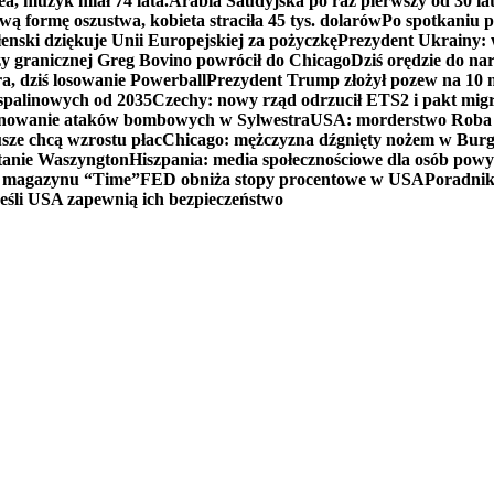
ea, muzyk miał 74 lata.
Arabia Saudyjska po raz pierwszy od 30 la
ą formę oszustwa, kobieta straciła 45 tys. dolarów
Po spotkaniu 
enski dziękuje Unii Europejskiej za pożyczkę
Prezydent Ukrainy: 
y granicznej Greg Bovino powrócił do Chicago
Dziś orędzie do n
a, dziś losowanie Powerball
Prezydent Trump złożył pozew na 10
 spalinowych od 2035
Czechy: nowy rząd odrzucił ETS2 i pakt mig
planowanie ataków bombowych w Sylwestra
USA: morderstwo Roba Re
usze chcą wzrostu płac
Chicago: mężczyzna dźgnięty nożem w Burg
tanie Waszyngton
Hiszpania: media społecznościowe dla osób powyż
u magazynu “Time”
FED obniża stopy procentowe w USA
Poradnik
eśli USA zapewnią ich bezpieczeństwo