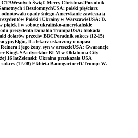
ki CTA
Wesołych Świąt! Merry Christmas!
Poradnik
a Samotnych i Bezdomnych
USA: polski pięściarz
t odnotowała opady śniegu.
Amerykanie zawieszają
prezydentów Polski i Ukrainy w Warszawie
USA: D.
w piątek i w sobotę ukraińsko-amerykańskie
arodu prezydenta Donalda Trumpa
USA: blokada
 mld dolarów przeciw BBC
Poradnik sukces (12-15)
racyjny
Elgin, IL: lekarz oskarżony o napaść
inera i jego żony, syn w areszcie
USA: Gwarancje
er King
USA: dyrektor BLM w Oklahoma City
ej 16 lat
Zełenski: Ukraina przekazała USA
 sukces (12-08) Elżbieta Baumgartner
D.Trump: W.