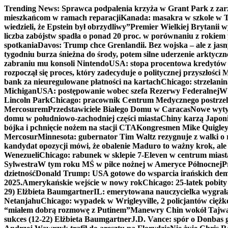
Skip
Trending News:
Sprawca podpalenia krzyża w Grant Park z zar
to
mieszkańcom w ramach reparacji
Kanada: masakra w szkole w Tu
content
wiedzieli, że Epstein był obrzydliwy”
Premier Wielkiej Brytanii w
liczba zabójstw spadła o ponad 20 proc. w porównaniu z rokiem 
spotkania
Davos: Trump chce Grenlandii. Bez wojska – ale z jas
tygodniu burza śnieżna do środy, potem silne uderzenie arktycz
zabraniu mu konsoli Nintendo
USA: stopa procentowa kredytów h
rozpoczął się proces, który zadecyduje o politycznej przyszłości
bank za nieuregulowane płatności na kartach
Chicago: strzelani
Michigan
USA: postępowanie wobec szefa Rezerwy Federalnej
W 
Lincoln Park
Chicago: pracownik Centrum Medycznego postrzel
Mercosurem
Przedstawiciele Białego Domu w Caracas
Nowe wyty
domu w południowo-zachodniej części miasta
Chiny karzą Japoni
bójka i pchnięcie nożem na stacji CTA
Kongresmen Mike Quigley b
Mercosur
Minnesota: gubernator Tim Waltz rezygnuje z walki o 
kandydat opozycji mówi, że obalenie Maduro to ważny krok, ale
Wenezueli
Chicago: rabunek w sklepie 7-Eleven w centrum miast
Sylwestra
W tym roku MŚ w piłce nożnej w Ameryce Północnej
P
dzietność
Donald Trump: USA gotowe do wsparcia irańskich de
2025.
Amerykańskie wejście w nowy rok
Chicago: 25-latek pobit
29) Elżbieta Baumgartner
IL: emerytowana nauczycielka wygrała 
Netanjahu
Chicago: wypadek w Wrigleyville, 2 policjantów cięż
“miałem dobrą rozmowę z Putinem”
Manewry Chin wokół Tajw
sukces (12-22) Elżbieta Baumgartner
J.D. Vance: spór o Donbas