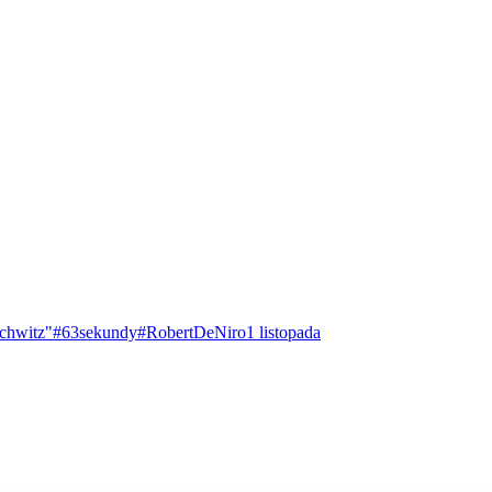
chwitz"
#63sekundy
#RobertDeNiro
1 listopada