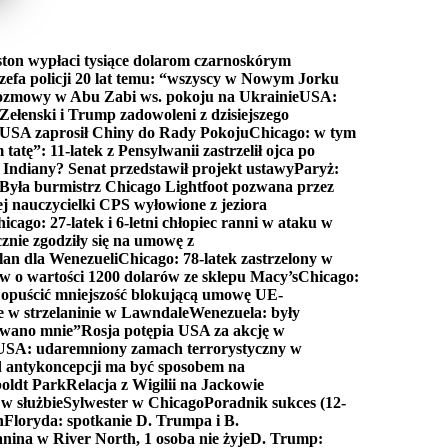
ton wypłaci tysiące dolarom czarnoskórym
efa policji 20 lat temu: “wszyscy w Nowym Jorku
rozmowy w Abu Zabi ws. pokoju na Ukrainie
USA:
Zełenski i Trump zadowoleni z dzisiejszego
 USA zaprosił Chiny do Rady Pokoju
Chicago: w tym
tatę”: 11-latek z Pensylwanii zastrzelił ojca po
Indiany? Senat przedstawił projekt ustawy
Paryż:
Była burmistrz Chicago Lightfoot pozwana przez
ej nauczycielki CPS wyłowione z jeziora
icago: 27-latek i 6-letni chłopiec ranni w ataku w
cznie zgodziły się na umowę z
lan dla Wenezueli
Chicago: 78-latek zastrzelony w
w o wartości 1200 dolarów ze sklepu Macy’s
Chicago:
opuścić mniejszość blokującą umowę UE-
e w strzelaninie w Lawndale
Wenezuela: były
rwano mnie”
Rosja potępia USA za akcję w
USA: udaremniony zamach terrorystyczny w
d antykoncepcji ma być sposobem na
boldt Park
Relacja z Wigilii na Jackowie
 w służbie
Sylwester w Chicago
Poradnik sukces (12-
n
Floryda: spotkanie D. Trumpa i B.
anina w River North, 1 osoba nie żyje
D. Trump: