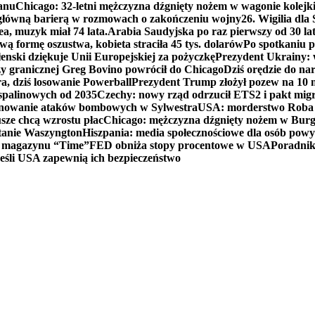
anu
Chicago: 32-letni mężczyzna dźgnięty nożem w wagonie kolej
 główną barierą w rozmowach o zakończeniu wojny
26. Wigilia dl
ea, muzyk miał 74 lata.
Arabia Saudyjska po raz pierwszy od 30 la
ą formę oszustwa, kobieta straciła 45 tys. dolarów
Po spotkaniu 
enski dziękuje Unii Europejskiej za pożyczkę
Prezydent Ukrainy: 
y granicznej Greg Bovino powrócił do Chicago
Dziś orędzie do n
a, dziś losowanie Powerball
Prezydent Trump złożył pozew na 10
 spalinowych od 2035
Czechy: nowy rząd odrzucił ETS2 i pakt mig
planowanie ataków bombowych w Sylwestra
USA: morderstwo Roba Re
usze chcą wzrostu płac
Chicago: mężczyzna dźgnięty nożem w Burg
tanie Waszyngton
Hiszpania: media społecznościowe dla osób powyż
u magazynu “Time”
FED obniża stopy procentowe w USA
Poradnik
eśli USA zapewnią ich bezpieczeństwo