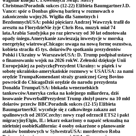
wagonie kolejki CTA
Wesołych Świąt! Merry
Christmas!
Poradnik sukces (12-22) Elżbieta Baumgartner
J.D.
Vance: spór o Donbas główną barierą w rozmowach o
zakończeniu wojny
26. Wigilia dla Samotnych i
Bezdomnych
USA: polski pięściarz Andrzej Wawrzyk trafił do
aresztu na Florydzie
Nie żyje Chris Rea, muzyk miał 74
lata.
Arabia Saudyjska po raz pierwszy od 30 lat odnotowała
opady śniegu.
Amerykanie zawieszają inwestycje w morską
energetykę wiatrową
Chicago: uwaga na nową formę oszustwa,
kobieta straciła 45 tys. dolarów
Po spotkaniu prezydentów
Polski i Ukrainy w Warszawie
USA: D. Trump podpisał ustawę
o finansowaniu wojsk na 2026 rok
W. Zełenski dziękuje Unii
Europejskiej za pożyczkę
Prezydent Ukrainy: w piątek i w
sobotę ukraińsko-amerykańskie rozmowy w USA
USA: za nami
orędzie Trumpa
Komendant straży granicznej Greg Bovino
powrócił do Chicago
Dziś orędzie do narodu prezydenta
Donalda Trumpa
USA: blokada wenezuelskich
tankowców
Ameryka czeka na kolejnego miliardera, dziś
losowanie Powerball
Prezydent Trump złożył pozew na 10 mld
dolarów przeciw BBC
Poradnik sukces (12-15) Elżbieta
Baumgartner
KE wycofuje się z całkowitego zakazu aut
spalinowych od 2035
Czechy: nowy rząd odrzucił ETS2 i pakt
migracyjny
Elgin, IL: lekarz oskarżony o napaść seksualną na
nieletniej osobie
Kalifornia: 4 osoby oskarżone o planowanie
ataków bombowych w Sylwestra
USA: morderstwo Roba