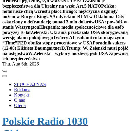
Reinera i jego żony, syn w areszcie
USA: Gwarancje
bezpieczeństwa dla Ukrainy na wzór Art.5 NATO
Polska:
notariusze chcą wzrostu płac
Chicago: mężczyzna dźgnięty
nożem w Burger King
USA: dyrektor BLM w Oklahoma City
oskarżony o defraudację ponad 3 mln dolarów
USA: powódź w
stanie Waszyngton
Hiszpania: media społecznościowe dla osób
powyżej 16 lat
Zełenski: Ukraina przekazała USA skorygowaną
wersję planu pokojowego
Twórcy AI osobami roku magazynu
“Time”
FED obniża stopy procentowe w USA
Poradnik sukces
(12-08) Elżbieta Baumgartner
D.Trump: W. Zełenski musi pójść
na ustępstwa
W.Zełenski – wybory możliwe, jeśli USA zapewnią
ich bezpieczeństwo
Thu. Aug 6th, 2026
SŁUCHAJ NAS
Reklama
Kontakt
O nas
Oferta
Polskie Radio 1030