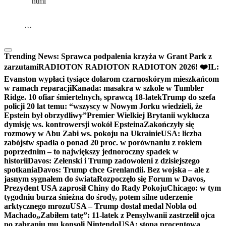
```html
▶
Kliknij PLAY, aby słuchać
🔈
🔊
```
Trending News:
Sprawca podpalenia krzyża w Grant Park z
zarzutami
RADIOTON RADIOTON RADIOTON 2026! ❤️
IL:
Evanston wypłaci tysiące dolarom czarnoskórym mieszkańcom
w ramach reparacji
Kanada: masakra w szkole w Tumbler
Ridge. 10 ofiar śmiertelnych, sprawcą 18-latek
Trump do szefa
policji 20 lat temu: “wszyscy w Nowym Jorku wiedzieli, że
Epstein był obrzydliwy”
Premier Wielkiej Brytanii wyklucza
dymisję ws. kontrowersji wokół Epsteina
Zakończyły się
rozmowy w Abu Zabi ws. pokoju na Ukrainie
USA: liczba
zabójstw spadła o ponad 20 proc. w porównaniu z rokiem
poprzednim – to największy jednoroczny spadek w
historii
Davos: Zełenski i Trump zadowoleni z dzisiejszego
spotkania
Davos: Trump chce Grenlandii. Bez wojska – ale z
jasnym sygnałem do świata
Rozpoczęło się Forum w Davos,
Prezydent USA zaprosił Chiny do Rady Pokoju
Chicago: w tym
tygodniu burza śnieżna do środy, potem silne uderzenie
arktycznego mrozu
USA – Trump dostał medal Nobla od
Machado
„Zabiłem tatę”: 11-latek z Pensylwanii zastrzelił ojca
po zabraniu mu konsoli Nintendo
USA: stopa procentowa