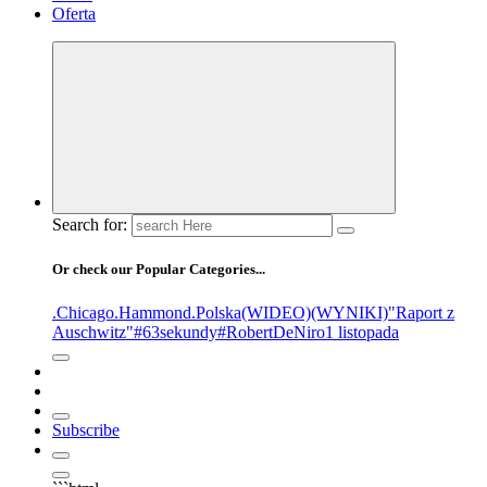
Oferta
Search for:
Or check our Popular Categories...
.Chicago
.Hammond
.Polska
(WIDEO)
(WYNIKI)
"Raport z
Auschwitz"
#63sekundy
#RobertDeNiro
1 listopada
Subscribe