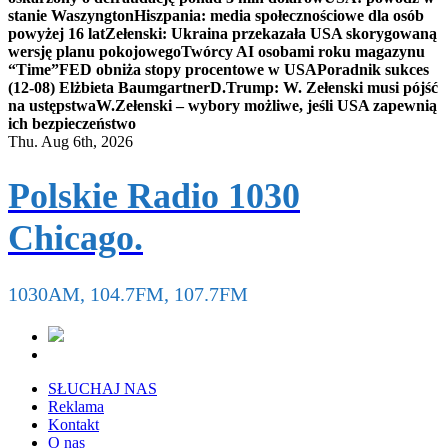
stanie Waszyngton
Hiszpania: media społecznościowe dla osób
powyżej 16 lat
Zełenski: Ukraina przekazała USA skorygowaną
wersję planu pokojowego
Twórcy AI osobami roku magazynu
“Time”
FED obniża stopy procentowe w USA
Poradnik sukces
(12-08) Elżbieta Baumgartner
D.Trump: W. Zełenski musi pójść
na ustępstwa
W.Zełenski – wybory możliwe, jeśli USA zapewnią
ich bezpieczeństwo
Thu. Aug 6th, 2026
Polskie Radio 1030
Chicago.
1030AM, 104.7FM, 107.7FM
SŁUCHAJ NAS
Reklama
Kontakt
O nas