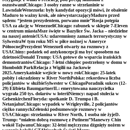
oszustwami
Chicago: 3 osoby ranne w strzelaninie w
Lawndale
Wenezuela: były kandydat opozycji mówi, że obalenie
Maduro to ważny krok, ale niewystarczający
Maduro przed
sądem: “jestem prezydentem, porwano mnie”
Rosja potępia
USA za akcję w Wenezueli
Chicago: rabunek w sklepie 7-Eleven
w centrum miasta
Msze święte w Bazylice Św. Jacka – niedzielne
na naszej antenie!
USA: udaremniony zamach terrorystyczny w
Sylwestra
W tym roku MŚ w piłce nożnej w Ameryce
Północnej
Prezydent Wenezueli otwarty na rozmowy z
USA
Chiny: podatek od antykoncepcji ma być sposobem na
dzietność
Donald Trump: USA gotowe do wsparcia irańskich
demonstrantów
Chicago: 7-letni chłopiec postrzelony w domu w
Humboldt Park
Relacja z Wigilii na Jackowie
2025.
Amerykańskie wejście w nowy rok
Chicago: 25-latek
pobity i okradziony w River North
Polska: rekordowa liczba
policjantów w służbie
Sylwester w Chicago
Poradnik sukces (12-
29) Elżbieta Baumgartner
IL: emerytowana nauczycielka
wygrała 250 tys. dolarów w loterii
Niemcy: napad stulecia w
Gelsenkirchen
Floryda: spotkanie D. Trumpa i B.
Netanjahu
Chicago: wypadek w Wrigleyville, 2 policjantów
ciężko rannych
Zełenski podsumowuje rozmowy w
USA
Chicago: strzelanina w River North, 1 osoba nie żyje
D.
Trump: “miałem dobrą rozmowę z Putinem”
Manewry Chin
wokół Tajwanu
Chicago: 32-letni mężczyzna dźgnięty nożem w