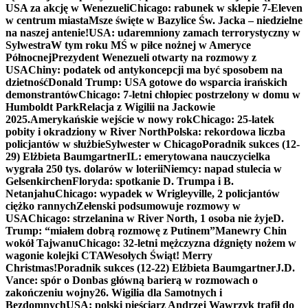
USA za akcję w Wenezueli
Chicago: rabunek w sklepie 7-Eleven
w centrum miasta
Msze święte w Bazylice Św. Jacka – niedzielne
na naszej antenie!
USA: udaremniony zamach terrorystyczny w
Sylwestra
W tym roku MŚ w piłce nożnej w Ameryce
Północnej
Prezydent Wenezueli otwarty na rozmowy z
USA
Chiny: podatek od antykoncepcji ma być sposobem na
dzietność
Donald Trump: USA gotowe do wsparcia irańskich
demonstrantów
Chicago: 7-letni chłopiec postrzelony w domu w
Humboldt Park
Relacja z Wigilii na Jackowie
2025.
Amerykańskie wejście w nowy rok
Chicago: 25-latek
pobity i okradziony w River North
Polska: rekordowa liczba
policjantów w służbie
Sylwester w Chicago
Poradnik sukces (12-
29) Elżbieta Baumgartner
IL: emerytowana nauczycielka
wygrała 250 tys. dolarów w loterii
Niemcy: napad stulecia w
Gelsenkirchen
Floryda: spotkanie D. Trumpa i B.
Netanjahu
Chicago: wypadek w Wrigleyville, 2 policjantów
ciężko rannych
Zełenski podsumowuje rozmowy w
USA
Chicago: strzelanina w River North, 1 osoba nie żyje
D.
Trump: “miałem dobrą rozmowę z Putinem”
Manewry Chin
wokół Tajwanu
Chicago: 32-letni mężczyzna dźgnięty nożem w
wagonie kolejki CTA
Wesołych Świąt! Merry
Christmas!
Poradnik sukces (12-22) Elżbieta Baumgartner
J.D.
Vance: spór o Donbas główną barierą w rozmowach o
zakończeniu wojny
26. Wigilia dla Samotnych i
Bezdomnych
USA: polski pięściarz Andrzej Wawrzyk trafił do