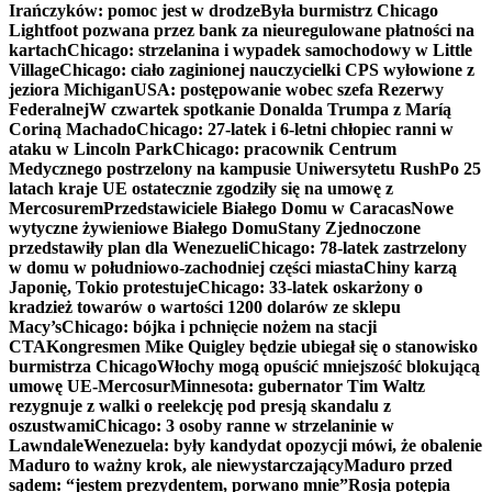
Irańczyków: pomoc jest w drodze
Była burmistrz Chicago
Lightfoot pozwana przez bank za nieuregulowane płatności na
kartach
Chicago: strzelanina i wypadek samochodowy w Little
Village
Chicago: ciało zaginionej nauczycielki CPS wyłowione z
jeziora Michigan
USA: postępowanie wobec szefa Rezerwy
Federalnej
W czwartek spotkanie Donalda Trumpa z Maríą
Coriną Machado
Chicago: 27-latek i 6-letni chłopiec ranni w
ataku w Lincoln Park
Chicago: pracownik Centrum
Medycznego postrzelony na kampusie Uniwersytetu Rush
Po 25
latach kraje UE ostatecznie zgodziły się na umowę z
Mercosurem
Przedstawiciele Białego Domu w Caracas
Nowe
wytyczne żywieniowe Białego Domu
Stany Zjednoczone
przedstawiły plan dla Wenezueli
Chicago: 78-latek zastrzelony
w domu w południowo-zachodniej części miasta
Chiny karzą
Japonię, Tokio protestuje
Chicago: 33-latek oskarżony o
kradzież towarów o wartości 1200 dolarów ze sklepu
Macy’s
Chicago: bójka i pchnięcie nożem na stacji
CTA
Kongresmen Mike Quigley będzie ubiegał się o stanowisko
burmistrza Chicago
Włochy mogą opuścić mniejszość blokującą
umowę UE-Mercosur
Minnesota: gubernator Tim Waltz
rezygnuje z walki o reelekcję pod presją skandalu z
oszustwami
Chicago: 3 osoby ranne w strzelaninie w
Lawndale
Wenezuela: były kandydat opozycji mówi, że obalenie
Maduro to ważny krok, ale niewystarczający
Maduro przed
sądem: “jestem prezydentem, porwano mnie”
Rosja potępia