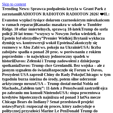
Skip to content
Trending News:
Sprawca podpalenia krzyża w Grant Park z
zarzutami
RADIOTON RADIOTON RADIOTON 2026! ❤️
IL:
Evanston wypłaci tysiące dolarom czarnoskórym mieszkańcom
w ramach reparacji
Kanada: masakra w szkole w Tumbler
Ridge. 10 ofiar śmiertelnych, sprawcą 18-latek
Trump do szefa
policji 20 lat temu: “wszyscy w Nowym Jorku wiedzieli, że
Epstein był obrzydliwy”
Premier Wielkiej Brytanii wyklucza
dymisję ws. kontrowersji wokół Epsteina
Zakończyły się
rozmowy w Abu Zabi ws. pokoju na Ukrainie
USA: liczba
zabójstw spadła o ponad 20 proc. w porównaniu z rokiem
poprzednim – to największy jednoroczny spadek w
historii
Davos: Zełenski i Trump zadowoleni z dzisiejszego
spotkania
Davos: Trump chce Grenlandii. Bez wojska – ale z
jasnym sygnałem do świata
Rozpoczęło się Forum w Davos,
Prezydent USA zaprosił Chiny do Rady Pokoju
Chicago: w tym
tygodniu burza śnieżna do środy, potem silne uderzenie
arktycznego mrozu
USA – Trump dostał medal Nobla od
Machado
„Zabiłem tatę”: 11-latek z Pensylwanii zastrzelił ojca
po zabraniu mu konsoli Nintendo
USA: stopa procentowa
kredytów hipotecznych najniższa od ponad 3 lat
Na mecze
Chicago Bears do Indiany? Senat przedstawił projekt
ustawy
Paryż: rozpoczął się proces, który zadecyduje o
politycznej przyszłości Marine Le Pen
Donald Trump do