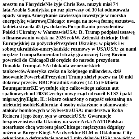
aresztu na Florydzie
Nie żyje Chris Rea, muzyk miał 74
lata.
Arabia Saudyjska po raz pierwszy od 30 lat odnotowała
opady śniegu.
Amerykanie zawieszają inwestycje w morską
energetykę wiatrową
Chicago: uwaga na nową formę oszustwa,
kobieta straciła 45 tys. dolarów
Po spotkaniu prezydentów
Polski i Ukrainy w Warszawie
USA: D. Trump podpisał ustawę
o finansowaniu wojsk na 2026 rok
W. Zełenski dziękuje Unii
Europejskiej za pożyczkę
Prezydent Ukrainy: w piątek i w
sobotę ukraińsko-amerykańskie rozmowy w USA
USA: za nami
orędzie Trumpa
Komendant straży granicznej Greg Bovino
powrócił do Chicago
Dziś orędzie do narodu prezydenta
Donalda Trumpa
USA: blokada wenezuelskich
tankowców
Ameryka czeka na kolejnego miliardera, dziś
losowanie Powerball
Prezydent Trump złożył pozew na 10 mld
dolarów przeciw BBC
Poradnik sukces (12-15) Elżbieta
Baumgartner
KE wycofuje się z całkowitego zakazu aut
spalinowych od 2035
Czechy: nowy rząd odrzucił ETS2 i pakt
migracyjny
Elgin, IL: lekarz oskarżony o napaść seksualną na
nieletniej osobie
Kalifornia: 4 osoby oskarżone o planowanie
ataków bombowych w Sylwestra
USA: morderstwo Roba
Reinera i jego żony, syn w areszcie
USA: Gwarancje
bezpieczeństwa dla Ukrainy na wzór Art.5 NATO
Polska:
notariusze chcą wzrostu płac
Chicago: mężczyzna dźgnięty
nożem w Burger King
USA: dyrektor BLM w Oklahoma City
oskarżony o defraudację ponad 3 mln dolarów
USA: powódź w