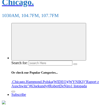
Chicago.
1030AM, 104.7FM, 107.7FM
Search for:
Or check our Popular Categories...
.Chicago
.Hammond
.Polska
(WIDEO)
(WYNIKI)
"Raport z
Auschwitz"
#63sekundy
#RobertDeNiro
1 listopada
Subscribe