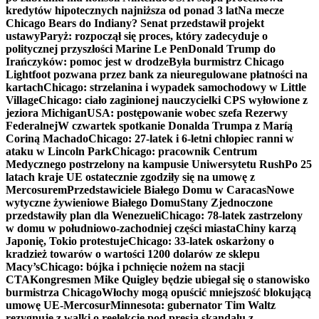
kredytów hipotecznych najniższa od ponad 3 lat
Na mecze
Chicago Bears do Indiany? Senat przedstawił projekt
ustawy
Paryż: rozpoczął się proces, który zadecyduje o
politycznej przyszłości Marine Le Pen
Donald Trump do
Irańczyków: pomoc jest w drodze
Była burmistrz Chicago
Lightfoot pozwana przez bank za nieuregulowane płatności na
kartach
Chicago: strzelanina i wypadek samochodowy w Little
Village
Chicago: ciało zaginionej nauczycielki CPS wyłowione z
jeziora Michigan
USA: postępowanie wobec szefa Rezerwy
Federalnej
W czwartek spotkanie Donalda Trumpa z Maríą
Coriną Machado
Chicago: 27-latek i 6-letni chłopiec ranni w
ataku w Lincoln Park
Chicago: pracownik Centrum
Medycznego postrzelony na kampusie Uniwersytetu Rush
Po 25
latach kraje UE ostatecznie zgodziły się na umowę z
Mercosurem
Przedstawiciele Białego Domu w Caracas
Nowe
wytyczne żywieniowe Białego Domu
Stany Zjednoczone
przedstawiły plan dla Wenezueli
Chicago: 78-latek zastrzelony
w domu w południowo-zachodniej części miasta
Chiny karzą
Japonię, Tokio protestuje
Chicago: 33-latek oskarżony o
kradzież towarów o wartości 1200 dolarów ze sklepu
Macy’s
Chicago: bójka i pchnięcie nożem na stacji
CTA
Kongresmen Mike Quigley będzie ubiegał się o stanowisko
burmistrza Chicago
Włochy mogą opuścić mniejszość blokującą
umowę UE-Mercosur
Minnesota: gubernator Tim Waltz
rezygnuje z walki o reelekcję pod presją skandalu z