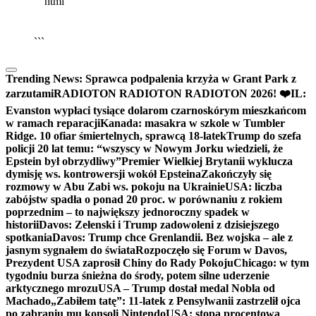
```html
▶
Kliknij PLAY, aby słuchać
🔈
🔊
```
Trending News:
Sprawca podpalenia krzyża w Grant Park z
zarzutami
RADIOTON RADIOTON RADIOTON 2026! ❤️
IL:
Evanston wypłaci tysiące dolarom czarnoskórym mieszkańcom
w ramach reparacji
Kanada: masakra w szkole w Tumbler
Ridge. 10 ofiar śmiertelnych, sprawcą 18-latek
Trump do szefa
policji 20 lat temu: “wszyscy w Nowym Jorku wiedzieli, że
Epstein był obrzydliwy”
Premier Wielkiej Brytanii wyklucza
dymisję ws. kontrowersji wokół Epsteina
Zakończyły się
rozmowy w Abu Zabi ws. pokoju na Ukrainie
USA: liczba
zabójstw spadła o ponad 20 proc. w porównaniu z rokiem
poprzednim – to największy jednoroczny spadek w
historii
Davos: Zełenski i Trump zadowoleni z dzisiejszego
spotkania
Davos: Trump chce Grenlandii. Bez wojska – ale z
jasnym sygnałem do świata
Rozpoczęło się Forum w Davos,
Prezydent USA zaprosił Chiny do Rady Pokoju
Chicago: w tym
tygodniu burza śnieżna do środy, potem silne uderzenie
arktycznego mrozu
USA – Trump dostał medal Nobla od
Machado
„Zabiłem tatę”: 11-latek z Pensylwanii zastrzelił ojca
po zabraniu mu konsoli Nintendo
USA: stopa procentowa