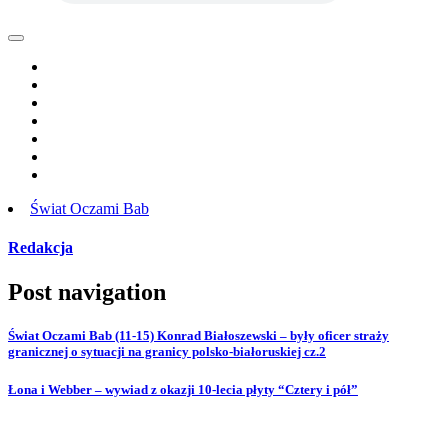
Świat Oczami Bab
Redakcja
Post navigation
Świat Oczami Bab (11-15) Konrad Białoszewski – były oficer straży
granicznej o sytuacji na granicy polsko-białoruskiej cz.2
Łona i Webber – wywiad z okazji 10-lecia płyty “Cztery i pół”