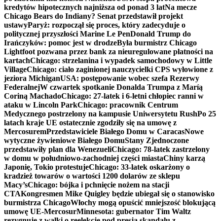
kredytów hipotecznych najniższa od ponad 3 lat
Na mecze
Chicago Bears do Indiany? Senat przedstawił projekt
ustawy
Paryż: rozpoczął się proces, który zadecyduje o
politycznej przyszłości Marine Le Pen
Donald Trump do
Irańczyków: pomoc jest w drodze
Była burmistrz Chicago
Lightfoot pozwana przez bank za nieuregulowane płatności na
kartach
Chicago: strzelanina i wypadek samochodowy w Little
Village
Chicago: ciało zaginionej nauczycielki CPS wyłowione z
jeziora Michigan
USA: postępowanie wobec szefa Rezerwy
Federalnej
W czwartek spotkanie Donalda Trumpa z Maríą
Coriną Machado
Chicago: 27-latek i 6-letni chłopiec ranni w
ataku w Lincoln Park
Chicago: pracownik Centrum
Medycznego postrzelony na kampusie Uniwersytetu Rush
Po 25
latach kraje UE ostatecznie zgodziły się na umowę z
Mercosurem
Przedstawiciele Białego Domu w Caracas
Nowe
wytyczne żywieniowe Białego Domu
Stany Zjednoczone
przedstawiły plan dla Wenezueli
Chicago: 78-latek zastrzelony
w domu w południowo-zachodniej części miasta
Chiny karzą
Japonię, Tokio protestuje
Chicago: 33-latek oskarżony o
kradzież towarów o wartości 1200 dolarów ze sklepu
Macy’s
Chicago: bójka i pchnięcie nożem na stacji
CTA
Kongresmen Mike Quigley będzie ubiegał się o stanowisko
burmistrza Chicago
Włochy mogą opuścić mniejszość blokującą
umowę UE-Mercosur
Minnesota: gubernator Tim Waltz
rezygnuje z walki o reelekcję pod presją skandalu z