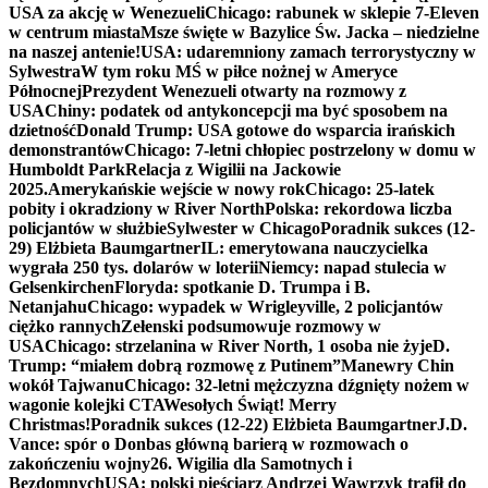
USA za akcję w Wenezueli
Chicago: rabunek w sklepie 7-Eleven
w centrum miasta
Msze święte w Bazylice Św. Jacka – niedzielne
na naszej antenie!
USA: udaremniony zamach terrorystyczny w
Sylwestra
W tym roku MŚ w piłce nożnej w Ameryce
Północnej
Prezydent Wenezueli otwarty na rozmowy z
USA
Chiny: podatek od antykoncepcji ma być sposobem na
dzietność
Donald Trump: USA gotowe do wsparcia irańskich
demonstrantów
Chicago: 7-letni chłopiec postrzelony w domu w
Humboldt Park
Relacja z Wigilii na Jackowie
2025.
Amerykańskie wejście w nowy rok
Chicago: 25-latek
pobity i okradziony w River North
Polska: rekordowa liczba
policjantów w służbie
Sylwester w Chicago
Poradnik sukces (12-
29) Elżbieta Baumgartner
IL: emerytowana nauczycielka
wygrała 250 tys. dolarów w loterii
Niemcy: napad stulecia w
Gelsenkirchen
Floryda: spotkanie D. Trumpa i B.
Netanjahu
Chicago: wypadek w Wrigleyville, 2 policjantów
ciężko rannych
Zełenski podsumowuje rozmowy w
USA
Chicago: strzelanina w River North, 1 osoba nie żyje
D.
Trump: “miałem dobrą rozmowę z Putinem”
Manewry Chin
wokół Tajwanu
Chicago: 32-letni mężczyzna dźgnięty nożem w
wagonie kolejki CTA
Wesołych Świąt! Merry
Christmas!
Poradnik sukces (12-22) Elżbieta Baumgartner
J.D.
Vance: spór o Donbas główną barierą w rozmowach o
zakończeniu wojny
26. Wigilia dla Samotnych i
Bezdomnych
USA: polski pięściarz Andrzej Wawrzyk trafił do