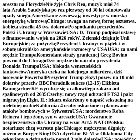
aresztu na Florydzie
Nie żyje Chris Rea, muzyk miał 74
lata.
Arabia Saudyjska po raz pierwszy od 30 lat odnotowała
opady śniegu.
Amerykanie zawieszają inwestycje w morską
energetykę wiatrową
Chicago: uwaga na nową formę oszustwa,
kobieta straciła 45 tys. dolarów
Po spotkaniu prezydentów
Polski i Ukrainy w Warszawie
USA: D. Trump podpisał ustawę
o finansowaniu wojsk na 2026 rok
W. Zełenski dziękuje Unii
Europejskiej za pożyczkę
Prezydent Ukrainy: w piątek i w
sobotę ukraińsko-amerykańskie rozmowy w USA
USA: za nami
orędzie Trumpa
Komendant straży granicznej Greg Bovino
powrócił do Chicago
Dziś orędzie do narodu prezydenta
Donalda Trumpa
USA: blokada wenezuelskich
tankowców
Ameryka czeka na kolejnego miliardera, dziś
losowanie Powerball
Prezydent Trump złożył pozew na 10 mld
dolarów przeciw BBC
Poradnik sukces (12-15) Elżbieta
Baumgartner
KE wycofuje się z całkowitego zakazu aut
spalinowych od 2035
Czechy: nowy rząd odrzucił ETS2 i pakt
migracyjny
Elgin, IL: lekarz oskarżony o napaść seksualną na
nieletniej osobie
Kalifornia: 4 osoby oskarżone o planowanie
ataków bombowych w Sylwestra
USA: morderstwo Roba
Reinera i jego żony, syn w areszcie
USA: Gwarancje
bezpieczeństwa dla Ukrainy na wzór Art.5 NATO
Polska:
notariusze chcą wzrostu płac
Chicago: mężczyzna dźgnięty
nożem w Burger King
USA: dyrektor BLM w Oklahoma City
oskarżony o defraudację ponad 3 mln dolarów
USA: powódź w