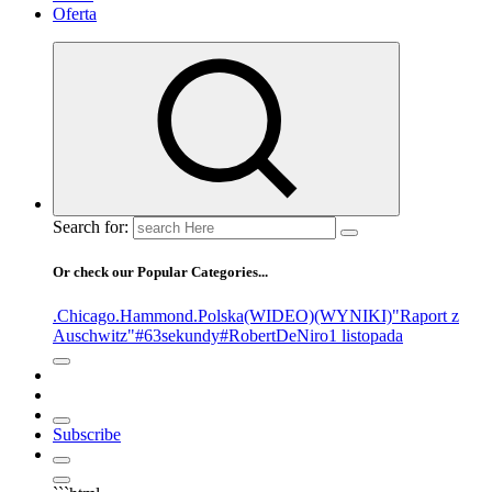
Oferta
Search for:
Or check our Popular Categories...
.Chicago
.Hammond
.Polska
(WIDEO)
(WYNIKI)
"Raport z
Auschwitz"
#63sekundy
#RobertDeNiro
1 listopada
Subscribe