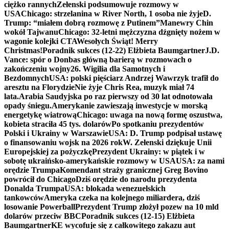
ciężko rannych
Zełenski podsumowuje rozmowy w
USA
Chicago: strzelanina w River North, 1 osoba nie żyje
D.
Trump: “miałem dobrą rozmowę z Putinem”
Manewry Chin
wokół Tajwanu
Chicago: 32-letni mężczyzna dźgnięty nożem w
wagonie kolejki CTA
Wesołych Świąt! Merry
Christmas!
Poradnik sukces (12-22) Elżbieta Baumgartner
J.D.
Vance: spór o Donbas główną barierą w rozmowach o
zakończeniu wojny
26. Wigilia dla Samotnych i
Bezdomnych
USA: polski pięściarz Andrzej Wawrzyk trafił do
aresztu na Florydzie
Nie żyje Chris Rea, muzyk miał 74
lata.
Arabia Saudyjska po raz pierwszy od 30 lat odnotowała
opady śniegu.
Amerykanie zawieszają inwestycje w morską
energetykę wiatrową
Chicago: uwaga na nową formę oszustwa,
kobieta straciła 45 tys. dolarów
Po spotkaniu prezydentów
Polski i Ukrainy w Warszawie
USA: D. Trump podpisał ustawę
o finansowaniu wojsk na 2026 rok
W. Zełenski dziękuje Unii
Europejskiej za pożyczkę
Prezydent Ukrainy: w piątek i w
sobotę ukraińsko-amerykańskie rozmowy w USA
USA: za nami
orędzie Trumpa
Komendant straży granicznej Greg Bovino
powrócił do Chicago
Dziś orędzie do narodu prezydenta
Donalda Trumpa
USA: blokada wenezuelskich
tankowców
Ameryka czeka na kolejnego miliardera, dziś
losowanie Powerball
Prezydent Trump złożył pozew na 10 mld
dolarów przeciw BBC
Poradnik sukces (12-15) Elżbieta
Baumgartner
KE wycofuje się z całkowitego zakazu aut