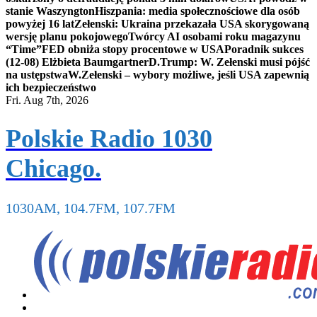
stanie Waszyngton
Hiszpania: media społecznościowe dla osób
powyżej 16 lat
Zełenski: Ukraina przekazała USA skorygowaną
wersję planu pokojowego
Twórcy AI osobami roku magazynu
“Time”
FED obniża stopy procentowe w USA
Poradnik sukces
(12-08) Elżbieta Baumgartner
D.Trump: W. Zełenski musi pójść
na ustępstwa
W.Zełenski – wybory możliwe, jeśli USA zapewnią
ich bezpieczeństwo
Fri. Aug 7th, 2026
Polskie Radio 1030
Chicago.
1030AM, 104.7FM, 107.7FM