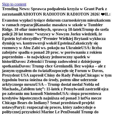
Skip to content
Trending News:
Sprawca podpalenia krzyża w Grant Park z
zarzutami
RADIOTON RADIOTON RADIOTON 2026! ❤️
IL:
Evanston wypłaci tysiące dolarom czarnoskórym mieszkańcom
w ramach reparacji
Kanada: masakra w szkole w Tumbler
Ridge. 10 ofiar śmiertelnych, sprawcą 18-latek
Trump do szefa
policji 20 lat temu: “wszyscy w Nowym Jorku wiedzieli, że
Epstein był obrzydliwy”
Premier Wielkiej Brytanii wyklucza
dymisję ws. kontrowersji wokół Epsteina
Zakończyły się
rozmowy w Abu Zabi ws. pokoju na Ukrainie
USA: liczba
zabójstw spadła o ponad 20 proc. w porównaniu z rokiem
poprzednim – to największy jednoroczny spadek w
historii
Davos: Zełenski i Trump zadowoleni z dzisiejszego
spotkania
Davos: Trump chce Grenlandii. Bez wojska – ale z
jasnym sygnałem do świata
Rozpoczęło się Forum w Davos,
Prezydent USA zaprosił Chiny do Rady Pokoju
Chicago: w tym
tygodniu burza śnieżna do środy, potem silne uderzenie
arktycznego mrozu
USA – Trump dostał medal Nobla od
Machado
„Zabiłem tatę”: 11-latek z Pensylwanii zastrzelił ojca
po zabraniu mu konsoli Nintendo
USA: stopa procentowa
kredytów hipotecznych najniższa od ponad 3 lat
Na mecze
Chicago Bears do Indiany? Senat przedstawił projekt
ustawy
Paryż: rozpoczął się proces, który zadecyduje o
politycznej przyszłości Marine Le Pen
Donald Trump do