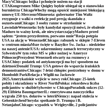
Macy’s
Chicago: bójka i pchnięcie nożem na stacji
CTA
Kongresmen Mike Quigley będzie ubiegał się o stanowisko
burmistrza Chicago
Włochy mogą opuścić mniejszość blokującą
umowę UE-Mercosur
Minnesota: gubernator Tim Waltz
rezygnuje z walki o reelekcję pod presją skandalu z
oszustwami
Chicago: 3 osoby ranne w strzelaninie w
Lawndale
Wenezuela: były kandydat opozycji mówi, że obalenie
Maduro to ważny krok, ale niewystarczający
Maduro przed
sądem: “jestem prezydentem, porwano mnie”
Rosja potępia
USA za akcję w Wenezueli
Chicago: rabunek w sklepie 7-Eleven
w centrum miasta
Msze święte w Bazylice Św. Jacka – niedzielne
na naszej antenie!
USA: udaremniony zamach terrorystyczny w
Sylwestra
W tym roku MŚ w piłce nożnej w Ameryce
Północnej
Prezydent Wenezueli otwarty na rozmowy z
USA
Chiny: podatek od antykoncepcji ma być sposobem na
dzietność
Donald Trump: USA gotowe do wsparcia irańskich
demonstrantów
Chicago: 7-letni chłopiec postrzelony w domu w
Humboldt Park
Relacja z Wigilii na Jackowie
2025.
Amerykańskie wejście w nowy rok
Chicago: 25-latek
pobity i okradziony w River North
Polska: rekordowa liczba
policjantów w służbie
Sylwester w Chicago
Poradnik sukces (12-
29) Elżbieta Baumgartner
IL: emerytowana nauczycielka
wygrała 250 tys. dolarów w loterii
Niemcy: napad stulecia w
Gelsenkirchen
Floryda: spotkanie D. Trumpa i B.
Netanjahu
Chicago: wypadek w Wrigleyville, 2 policjantów