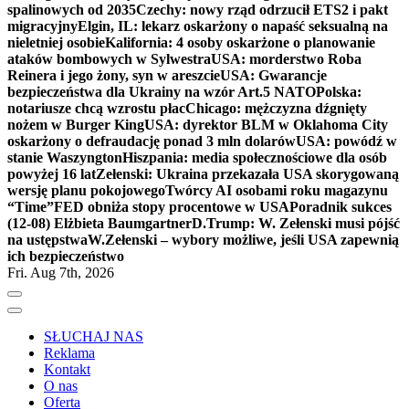
spalinowych od 2035
Czechy: nowy rząd odrzucił ETS2 i pakt
migracyjny
Elgin, IL: lekarz oskarżony o napaść seksualną na
nieletniej osobie
Kalifornia: 4 osoby oskarżone o planowanie
ataków bombowych w Sylwestra
USA: morderstwo Roba
Reinera i jego żony, syn w areszcie
USA: Gwarancje
bezpieczeństwa dla Ukrainy na wzór Art.5 NATO
Polska:
notariusze chcą wzrostu płac
Chicago: mężczyzna dźgnięty
nożem w Burger King
USA: dyrektor BLM w Oklahoma City
oskarżony o defraudację ponad 3 mln dolarów
USA: powódź w
stanie Waszyngton
Hiszpania: media społecznościowe dla osób
powyżej 16 lat
Zełenski: Ukraina przekazała USA skorygowaną
wersję planu pokojowego
Twórcy AI osobami roku magazynu
“Time”
FED obniża stopy procentowe w USA
Poradnik sukces
(12-08) Elżbieta Baumgartner
D.Trump: W. Zełenski musi pójść
na ustępstwa
W.Zełenski – wybory możliwe, jeśli USA zapewnią
ich bezpieczeństwo
Fri. Aug 7th, 2026
SŁUCHAJ NAS
Reklama
Kontakt
O nas
Oferta