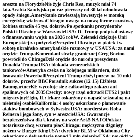
aresztu na Florydzie
Nie żyje Chris Rea, muzyk miał 74
lata.
Arabia Saudyjska po raz pierwszy od 30 lat odnotowała
opady śniegu.
Amerykanie zawieszają inwestycje w morską
energetykę wiatrową
Chicago: uwaga na nową formę oszustwa,
kobieta straciła 45 tys. dolarów
Po spotkaniu prezydentów
Polski i Ukrainy w Warszawie
USA: D. Trump podpisał ustawę
o finansowaniu wojsk na 2026 rok
W. Zełenski dziękuje Unii
Europejskiej za pożyczkę
Prezydent Ukrainy: w piątek i w
sobotę ukraińsko-amerykańskie rozmowy w USA
USA: za nami
orędzie Trumpa
Komendant straży granicznej Greg Bovino
powrócił do Chicago
Dziś orędzie do narodu prezydenta
Donalda Trumpa
USA: blokada wenezuelskich
tankowców
Ameryka czeka na kolejnego miliardera, dziś
losowanie Powerball
Prezydent Trump złożył pozew na 10 mld
dolarów przeciw BBC
Poradnik sukces (12-15) Elżbieta
Baumgartner
KE wycofuje się z całkowitego zakazu aut
spalinowych od 2035
Czechy: nowy rząd odrzucił ETS2 i pakt
migracyjny
Elgin, IL: lekarz oskarżony o napaść seksualną na
nieletniej osobie
Kalifornia: 4 osoby oskarżone o planowanie
ataków bombowych w Sylwestra
USA: morderstwo Roba
Reinera i jego żony, syn w areszcie
USA: Gwarancje
bezpieczeństwa dla Ukrainy na wzór Art.5 NATO
Polska:
notariusze chcą wzrostu płac
Chicago: mężczyzna dźgnięty
nożem w Burger King
USA: dyrektor BLM w Oklahoma City
oskarżony o defraudację ponad 3 mln dolarów
USA: powódź w