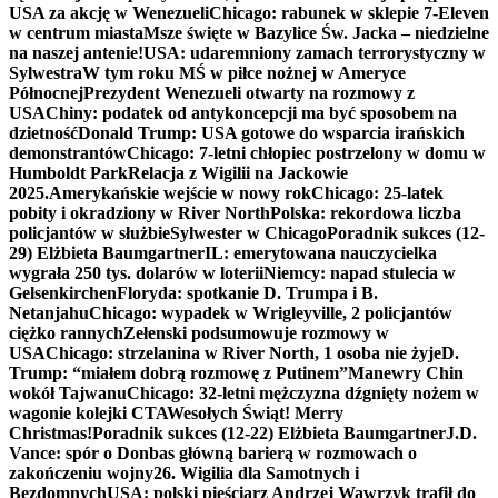
USA za akcję w Wenezueli
Chicago: rabunek w sklepie 7-Eleven
w centrum miasta
Msze święte w Bazylice Św. Jacka – niedzielne
na naszej antenie!
USA: udaremniony zamach terrorystyczny w
Sylwestra
W tym roku MŚ w piłce nożnej w Ameryce
Północnej
Prezydent Wenezueli otwarty na rozmowy z
USA
Chiny: podatek od antykoncepcji ma być sposobem na
dzietność
Donald Trump: USA gotowe do wsparcia irańskich
demonstrantów
Chicago: 7-letni chłopiec postrzelony w domu w
Humboldt Park
Relacja z Wigilii na Jackowie
2025.
Amerykańskie wejście w nowy rok
Chicago: 25-latek
pobity i okradziony w River North
Polska: rekordowa liczba
policjantów w służbie
Sylwester w Chicago
Poradnik sukces (12-
29) Elżbieta Baumgartner
IL: emerytowana nauczycielka
wygrała 250 tys. dolarów w loterii
Niemcy: napad stulecia w
Gelsenkirchen
Floryda: spotkanie D. Trumpa i B.
Netanjahu
Chicago: wypadek w Wrigleyville, 2 policjantów
ciężko rannych
Zełenski podsumowuje rozmowy w
USA
Chicago: strzelanina w River North, 1 osoba nie żyje
D.
Trump: “miałem dobrą rozmowę z Putinem”
Manewry Chin
wokół Tajwanu
Chicago: 32-letni mężczyzna dźgnięty nożem w
wagonie kolejki CTA
Wesołych Świąt! Merry
Christmas!
Poradnik sukces (12-22) Elżbieta Baumgartner
J.D.
Vance: spór o Donbas główną barierą w rozmowach o
zakończeniu wojny
26. Wigilia dla Samotnych i
Bezdomnych
USA: polski pięściarz Andrzej Wawrzyk trafił do