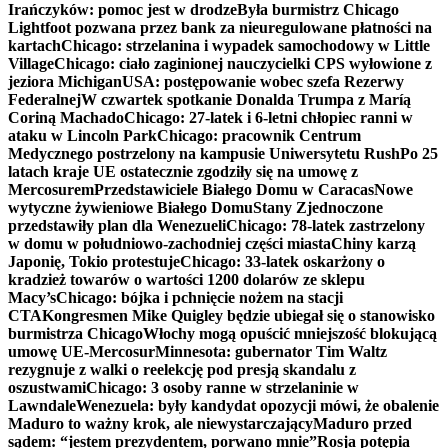
Irańczyków: pomoc jest w drodze
Była burmistrz Chicago
Lightfoot pozwana przez bank za nieuregulowane płatności na
kartach
Chicago: strzelanina i wypadek samochodowy w Little
Village
Chicago: ciało zaginionej nauczycielki CPS wyłowione z
jeziora Michigan
USA: postępowanie wobec szefa Rezerwy
Federalnej
W czwartek spotkanie Donalda Trumpa z Maríą
Coriną Machado
Chicago: 27-latek i 6-letni chłopiec ranni w
ataku w Lincoln Park
Chicago: pracownik Centrum
Medycznego postrzelony na kampusie Uniwersytetu Rush
Po 25
latach kraje UE ostatecznie zgodziły się na umowę z
Mercosurem
Przedstawiciele Białego Domu w Caracas
Nowe
wytyczne żywieniowe Białego Domu
Stany Zjednoczone
przedstawiły plan dla Wenezueli
Chicago: 78-latek zastrzelony
w domu w południowo-zachodniej części miasta
Chiny karzą
Japonię, Tokio protestuje
Chicago: 33-latek oskarżony o
kradzież towarów o wartości 1200 dolarów ze sklepu
Macy’s
Chicago: bójka i pchnięcie nożem na stacji
CTA
Kongresmen Mike Quigley będzie ubiegał się o stanowisko
burmistrza Chicago
Włochy mogą opuścić mniejszość blokującą
umowę UE-Mercosur
Minnesota: gubernator Tim Waltz
rezygnuje z walki o reelekcję pod presją skandalu z
oszustwami
Chicago: 3 osoby ranne w strzelaninie w
Lawndale
Wenezuela: były kandydat opozycji mówi, że obalenie
Maduro to ważny krok, ale niewystarczający
Maduro przed
sądem: “jestem prezydentem, porwano mnie”
Rosja potępia