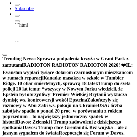
Subscribe
```html
▶
Kliknij PLAY, aby słuchać
🔈
🔊
```
Trending News:
Sprawca podpalenia krzyża w Grant Park z
zarzutami
RADIOTON RADIOTON RADIOTON 2026! ❤️
IL:
Evanston wypłaci tysiące dolarom czarnoskórym mieszkańcom
w ramach reparacji
Kanada: masakra w szkole w Tumbler
Ridge. 10 ofiar śmiertelnych, sprawcą 18-latek
Trump do szefa
policji 20 lat temu: “wszyscy w Nowym Jorku wiedzieli, że
Epstein był obrzydliwy”
Premier Wielkiej Brytanii wyklucza
dymisję ws. kontrowersji wokół Epsteina
Zakończyły się
rozmowy w Abu Zabi ws. pokoju na Ukrainie
USA: liczba
zabójstw spadła o ponad 20 proc. w porównaniu z rokiem
poprzednim – to największy jednoroczny spadek w
historii
Davos: Zełenski i Trump zadowoleni z dzisiejszego
spotkania
Davos: Trump chce Grenlandii. Bez wojska – ale z
jasnym sygnałem do świata
Rozpoczęło się Forum w Davos,