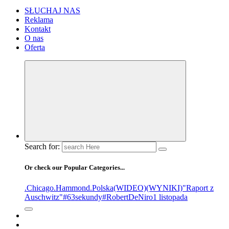
SŁUCHAJ NAS
Reklama
Kontakt
O nas
Oferta
Search for:
Or check our Popular Categories...
.Chicago
.Hammond
.Polska
(WIDEO)
(WYNIKI)
"Raport z
Auschwitz"
#63sekundy
#RobertDeNiro
1 listopada