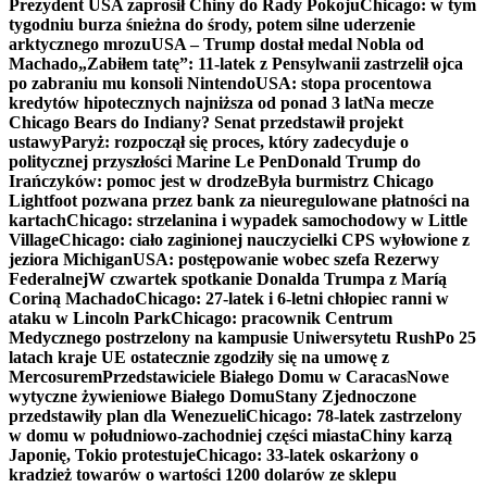
Prezydent USA zaprosił Chiny do Rady Pokoju
Chicago: w tym
tygodniu burza śnieżna do środy, potem silne uderzenie
arktycznego mrozu
USA – Trump dostał medal Nobla od
Machado
„Zabiłem tatę”: 11-latek z Pensylwanii zastrzelił ojca
po zabraniu mu konsoli Nintendo
USA: stopa procentowa
kredytów hipotecznych najniższa od ponad 3 lat
Na mecze
Chicago Bears do Indiany? Senat przedstawił projekt
ustawy
Paryż: rozpoczął się proces, który zadecyduje o
politycznej przyszłości Marine Le Pen
Donald Trump do
Irańczyków: pomoc jest w drodze
Była burmistrz Chicago
Lightfoot pozwana przez bank za nieuregulowane płatności na
kartach
Chicago: strzelanina i wypadek samochodowy w Little
Village
Chicago: ciało zaginionej nauczycielki CPS wyłowione z
jeziora Michigan
USA: postępowanie wobec szefa Rezerwy
Federalnej
W czwartek spotkanie Donalda Trumpa z Maríą
Coriną Machado
Chicago: 27-latek i 6-letni chłopiec ranni w
ataku w Lincoln Park
Chicago: pracownik Centrum
Medycznego postrzelony na kampusie Uniwersytetu Rush
Po 25
latach kraje UE ostatecznie zgodziły się na umowę z
Mercosurem
Przedstawiciele Białego Domu w Caracas
Nowe
wytyczne żywieniowe Białego Domu
Stany Zjednoczone
przedstawiły plan dla Wenezueli
Chicago: 78-latek zastrzelony
w domu w południowo-zachodniej części miasta
Chiny karzą
Japonię, Tokio protestuje
Chicago: 33-latek oskarżony o
kradzież towarów o wartości 1200 dolarów ze sklepu